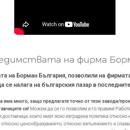
едимствата на фирма Бор
та на Борман България, позволили на фирмат
да се налага на българския пазар в последните
ра има много, защо предлагате точно от тези заводи/про
авчиците си!
Можем да си го позволим и го правим! Работ
и доставчици, които имат ясно изградена политика относно 
, относно ценообразуването, относно изпълнението и спаз