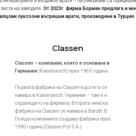
за интериорните и входните врати – публикувани са официалн
 листи на заводите.
От 2023г. фирма Борман предлага и м
алцови луксозни вътрешни врати, произведени в Турция.
Classen
Classen – компания, която е основана в
Германия
(Kaisersesch) през 1963 година.
Първата фабрика на Classen и досега се
намира в Kaisersesch, Германия – там е и
седалището на фирмата; Втората немска
фабрика на Classen се намира в Baruth; В
Полша компанията създава фабрика през
1990 година (Classen-Pol S.A.).