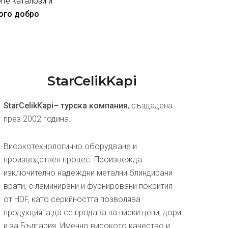
ите каталози и
ного добро
StarCelikKapi
StarCelikKapi– турска компания
, създадена
през 2002 година.
Високотехнологично оборудване и
производствен процес. Произвежда
изключително надеждни метални блиндирани
врати, с ламинирани и фурнировани покрития
от HDF, като серийността позволява
продукцията да се продава на ниски цени, дори
и за България. Именно високото качество и