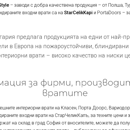
Style
– заводи с добра качествена продукция – от Полша, Ту
индираните входни врати са на
StarCelikKapi
и PortaDoors – з
ария предлага продукцията на едни от най-п
ли в Европа на пожароустойчиви, блиндирани
териорни врати – високо качество на ниски ц
ация за фирми, производи
вратите
ешните интериорни врати на Класен, Порта Доорс, Вариодор 
дираните входни врати на СтарЧеликКапъ, за техните цени и 
ржат на склад в град София от вносителите, можете да полу