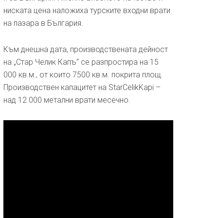
ниската цена наложиха турските входни врати
на пазара в България.
Към днешна дата, производствената дейност
на „Стар Челик Капъ“ се разпростира на 15
000 кв.м., от които 7500 кв.м. покрита площ.
Производствен капацитет на StarCelikKapi –
над 12 000 метални врати месечно.