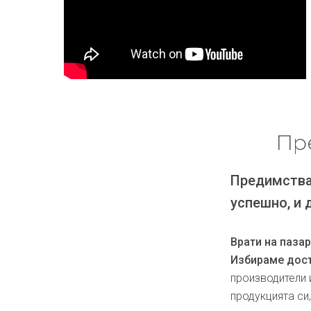
Пр
Предимства
успешно, и 
Врати на паза
Избираме дост
производители 
продукцията си