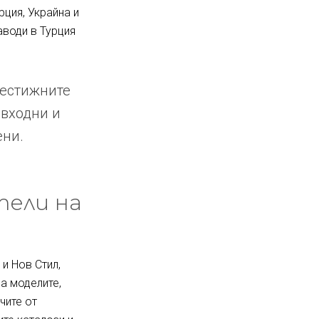
рция, Украйна и
аводи в Турция
рестижните
 входни и
ени.
тели на
и Нов Стил,
за моделите,
чите от