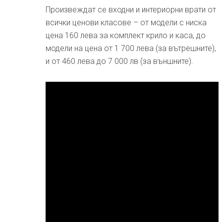
Произвеждат се входни и интериорни врати от
всички ценови класове – от модели с ниска
цена 160 лева за комплект крило и каса, до
модели на цена от 1 700 лева (за вътрешните),
и от 460 лева до 7 000 лв (за външните).