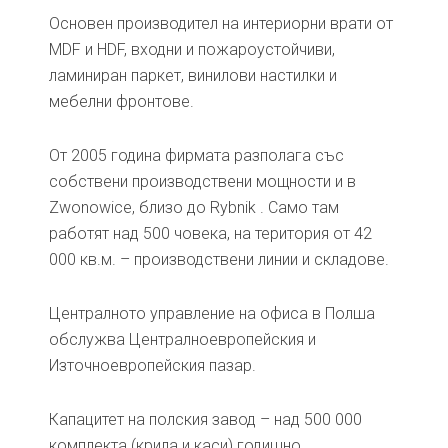
Основен производител на интериорни врати от
MDF и HDF, входни и пожароустойчиви,
ламиниран паркет, винилови настилки и
мебелни фронтове.
От 2005 година фирмата разполага със
собствени производствени мощности и в
Zwonowice, близо до Rybnik . Само там
работят над 500 човека, на територия от 42
000 кв.м. – производствени линии и складове.
Централното управление на офиса в Полша
обслужва Централноевропейския и
Източноевропейския пазар.
Капацитет на полския завод – над 500 000
комплекта (крила и каси) годишно.