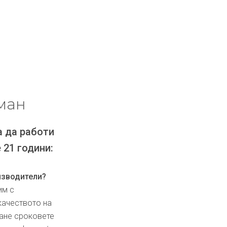
ман
а да работи
 21 години:
изводители?
им с
качеството на
ване сроковете