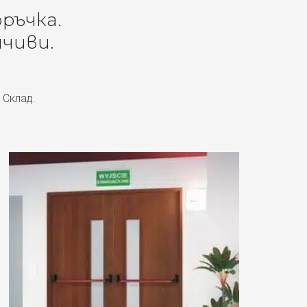
оръчка.
чиви.
 Склад.