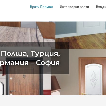
Врати Борман
Интериорни врати
Входн
 Полша, Турция,
ермания – София