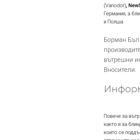
(Variodor)
, New
Германия, а бл
и Полша.
Борман Бълг
производите
вътрешни ин
Вносители.
Информ
Повече за вътр
както и за блин
които се поддъ