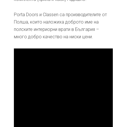
Porta Doors и Classen са производителите от
Полша, които наложиха доброто име на
полските интериорни врати в България –
много добро качество на ниски цени.