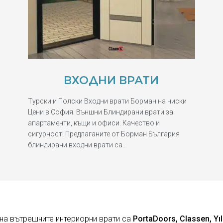
ВХОДНИ ВРАТИ
Турски и Полски Входни врати Борман на ниски
Цени в София. Външни Блиндирани врати за
апартаменти, къщи и офиси. Качество и
сигурност! Предлаганите от Борман България
блиндирани входни врати са…
на вътрешните интериорни врати са
PortaDoors, Classen, Yıl