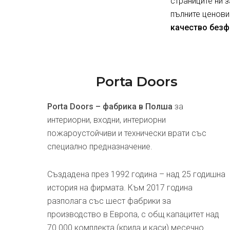
страниците ни 
пълните ценови
качество безф
Porta Doors
Porta Doors – фабрика в Полша
за
интериорни, входни, интериорни
пожароустойчиви и технически врати със
специално предназначение.
Създадена през 1992 година – над 25 годишна
история на фирмата. Към 2017 година
разполага със шест фабрики за
производство в Европа, с общ капацитет над
70 000 комплекта (крила и каси) месечно.