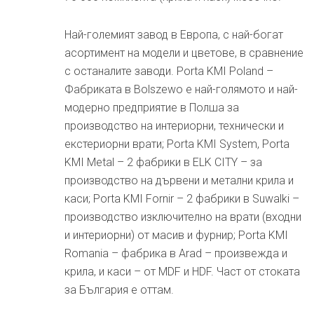
Най-големият завод в Европа, с най-богат
асортимент на модели и цветове, в сравнение
с останалите заводи. Porta KMI Poland –
Фабриката в Bolszewo е най-голямото и най-
модерно предприятие в Полша за
производство на интериорни, технически и
екстериорни врати; Porta KMI System, Porta
KMI Metal – 2 фабрики в ELK CITY – за
производство на дървени и метални крила и
каси; Porta KMI Fornir – 2 фабрики в Suwalki –
производство изключително на врати (входни
и интериорни) от масив и фурнир; Porta KMI
Romania – фабрика в Arad – произвежда и
крила, и каси – от MDF и HDF. Част от стоката
за България е оттам.