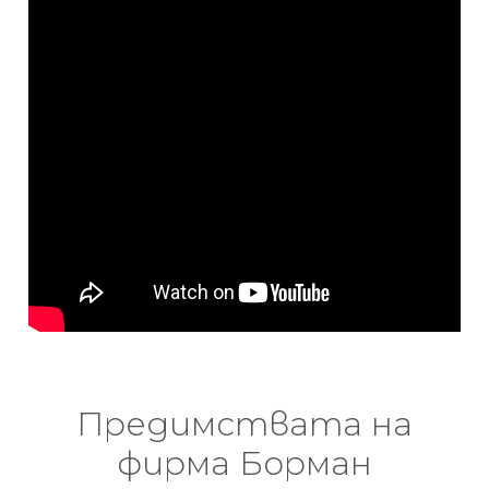
Предимствата на
фирма Борман