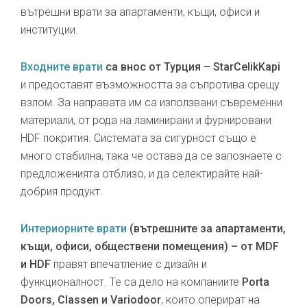
вътрешни врати за апартаменти, къщи, офиси и
институции.
Входните врати
са внос от Турция – StarCelikKapi
и предоставят възможността за съпротива срещу
взлом. За направата им са използвани съвременни
материали, от рода на ламинирани и фурнировани
HDF покрития. Системата за сигурност също е
много стабилна, така че остава да се запознаете с
предложенията отблизо, и да селектирайте най-
добрия продукт.
Интериорните врати
(вътрешните за апартаменти,
къщи, офиси, обществени помещения) – от MDF
и HDF
правят впечатление с дизайн и
функционалност. Те са дело на компаниите
Porta
Doors, Classen и Variodoor
, които оперират на