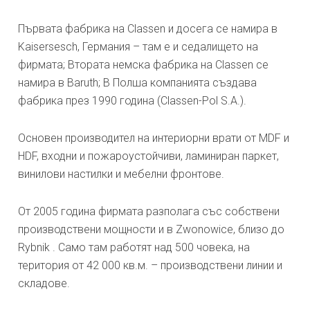
Първата фабрика на Classen и досега се намира в
Kaisersesch, Германия – там е и седалището на
фирмата; Втората немска фабрика на Classen се
намира в Baruth; В Полша компанията създава
фабрика през 1990 година (Classen-Pol S.A.).
Основен производител на интериорни врати от MDF и
HDF, входни и пожароустойчиви, ламиниран паркет,
винилови настилки и мебелни фронтове.
От 2005 година фирмата разполага със собствени
производствени мощности и в Zwonowice, близо до
Rybnik . Само там работят над 500 човека, на
територия от 42 000 кв.м. – производствени линии и
складове.