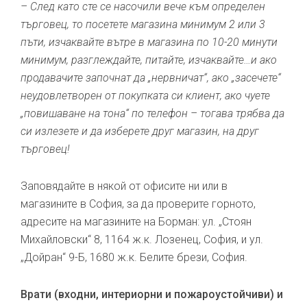
– След като сте се насочили вече към определен
търговец, то посетете магазина минимум 2 или 3
пъти, изчаквайте вътре в магазина по 10-20 минути
минимум, разглеждайте, питайте, изчаквайте…и ако
продавачите започнат да „нервничат“, ако „засечете“
неудовлетворен от покупката си клиент, ако чуете
„повишаване на тона“ по телефон – тогава трябва да
си излезете и да изберете друг магазин, на друг
търговец!
Заповядайте в някой от офисите ни или в
магазините в София, за да проверите горното,
адресите на магазините на Борман: ул. „Стоян
Михайловски“ 8, 1164 ж.к. Лозенец, София, и ул.
„Дойран“ 9-Б, 1680 ж.к. Белите брези, София.
Врати (входни, интериорни и пожароустойчиви) и