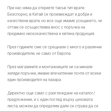
При нас няма да откриете такъв тип врати.
Безспорно, в Китай се произвеждат и добри и
качествени врати, но все още имаме усещането, че
оттам се осъществява внос с поръчка на
предимно нискокачествена и евтина продукция.
През годините сме се срещнали с много и различни
производители, не само от Европа.
През магазините и монтажниците ни са минали
хиляди поръчки, имаме впечатление почти от всеки
един производител на пазара.
Директно още само с разглеждане на каталог/
предложение, и с един поглед върху ценовата
листа, можем да определим дали си струва да се