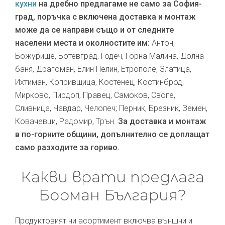
кухни
на дребно предлагаме не само за София-
град, поръчка с включена доставка и монтаж
може да се направи също и от следните
населени места и околностите им:
Антон,
Божурище, Ботевград, Годеч, Горна Малина, Долна
баня, Драгоман, Елин Пелин, Етрополе, Златица,
Ихтиман, Копривщица, Костенец, Костинброд,
Мирково, Пирдоп, Правец, Самоков, Своге,
Сливница, Чавдар, Челопеч; Перник, Брезник, Земен,
Ковачевци, Радомир, Трън.
За доставка и монтаж
в по-горните общини, допълнително се доплащат
само разходите за гориво.
Какви врати предлага
Борман България?
Продуктовият ни асортимент включва външни и