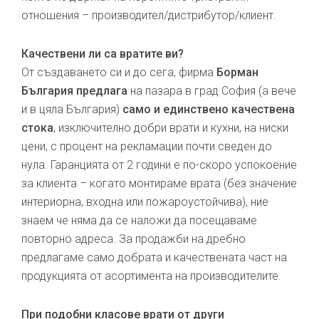
отношения – производител/дистрибутор/клиент.
Качествени ли са вратите ви?
От създаването си и до сега, фирма
Борман
България предлага
на пазара в град София (а вече
и в цяла България)
само и единствено качествена
стока
, изключително добри врати и кухни, на ниски
цени, с процент на рекламации почти сведен до
нула. Гаранцията от 2 години е по-скоро успокоение
за клиента – когато монтираме врата (без значение
интериорна, входна или пожароустойчива), ние
знаем че няма да се наложи да посещаваме
повторно адреса. За продажби на дребно
предлагаме само добрата и качествената част на
продукцията от асортимента на производителите.
При подобни класове врати от други