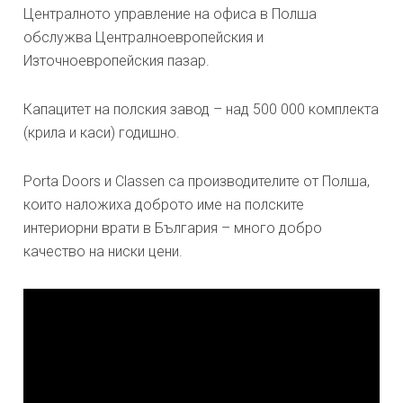
Централното управление на офиса в Полша
обслужва Централноевропейския и
Източноевропейския пазар.
Капацитет на полския завод – над 500 000 комплекта
(крила и каси) годишно.
Porta Doors и Classen са производителите от Полша,
които наложиха доброто име на полските
интериорни врати в България – много добро
качество на ниски цени.