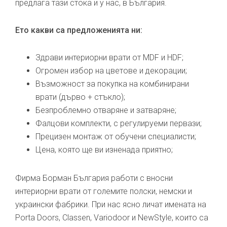
предлага тази стока и у нас, в България.
Ето какви са предложенията ни:
Здрави интериорни врати от MDF и HDF;
Огромен избор на цветове и декорации;
Възможност за покупка на комбинирани
врати (дърво + стъкло);
Безпроблемно отваряне и затваряне;
Фалцови комплекти, с регулируеми первази;
Прецизен монтаж от обучени специалисти;
Цена, която ще ви изненада приятно;
Фирма Борман България работи с вносни
интериорни врати от големите полски, немски и
украински фабрики. При нас ясно личат имената на
Porta Doors, Classen, Variodoor и NewStyle, които са