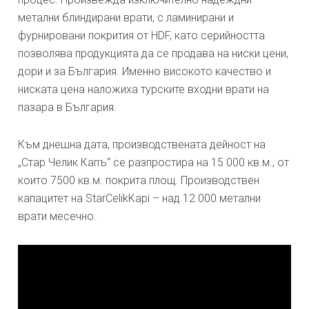
метални блиндирани врати, с ламинирани и
фурнировани покрития от HDF, като серийността
позволява продукцията да се продава на ниски цени,
дори и за България. Именно високото качество и
ниската цена наложиха турските входни врати на
пазара в България.
Към днешна дата, производствената дейност на
„Стар Челик Капъ“ се разпростира на 15 000 кв.м., от
които 7500 кв.м. покрита площ. Производствен
капацитет на StarCelikKapi – над 12 000 метални
врати месечно.