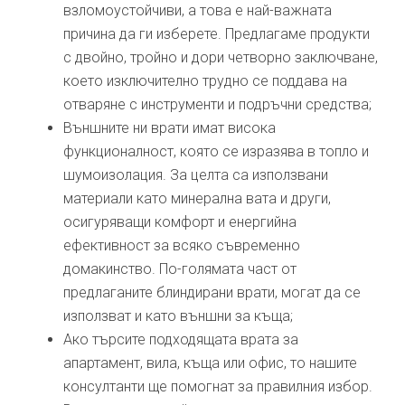
взломоустойчиви, а това е най-важната
причина да ги изберете. Предлагаме продукти
с двойно, тройно и дори четворно заключване,
което изключително трудно се поддава на
отваряне с инструменти и подръчни средства;
Външните ни врати имат висока
функционалност, която се изразява в топло и
шумоизолация. За целта са използвани
материали като минерална вата и други,
осигуряващи комфорт и енергийна
ефективност за всяко съвременно
домакинство. По-голямата част от
предлаганите блиндирани врати, могат да се
използват и като външни за къща;
Ако търсите подходящата врата за
апартамент, вила, къща или офис, то нашите
консултанти ще помогнат за правилния избор.