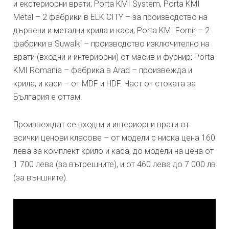
и екстериорни врати; Porta KMI System, Porta KMI
Metal – 2 фабрики в ELK CITY – за производство на
дървени и метални крила и каси; Porta KMI Fornir – 2
фабрики в Suwalki – производство изключително на
врати (входни и интериорни) от масив и фурнир; Porta
KMI Romania – фабрика в Arad – произвежда и
крила, и каси – от MDF и HDF. Част от стоката за
България е оттам.
Произвеждат се входни и интериорни врати от
всички ценови класове – от модели с ниска цена 160
лева за комплект крило и каса, до модели на цена от
1 700 лева (за вътрешните), и от 460 лева до 7 000 лв
(за външните).