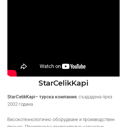
StarCelikKapi
StarCelikKapi– турска компания
, създадена през
2002 година.
Високотехнологично оборудване и производствен
процес. Произвежда изключително надеждни