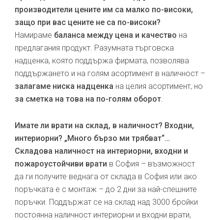
производители цените им са малко по-високи,
защо при вас цените не са по-високи?
Намираме
баланса между цена и качество
на
предлагания продукт. Разумната търговска
надценка, която поддържа фирмата, позволява
поддържането и на голям асортимент в наличност –
залагаме ниска надценка
на целия асортимент, но
за сметка на това на по-голям оборот
.
Имате ли врати на склад, в наличност? Входни,
интериорни? „Много бързо ми трябват“…
Складова наличност на интериорни, входни и
пожароустойчиви врати
в София – възможност
да ги получите веднага от склада в София или ако
поръчката е с монтаж – до 2 дни за най-спешните
поръчки. Поддържат се на склад над 3000 бройки
постоянна наличност интериорни и входни врати,