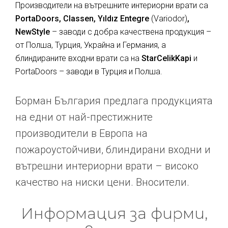
Производители на вътрешните интериорни врати са
PortaDoors, Classen, Yıldız Entegre
(Variodor)
,
NewStyle
– заводи с добра качествена продукция –
от Полша, Турция, Украйна и Германия, а
блиндираните входни врати са на
StarCelikKapi
и
PortaDoors – заводи в Турция и Полша.
Борман България предлага продукцията
на едни от най-престижните
производители в Европа на
пожароустойчиви, блиндирани входни и
вътрешни интериорни врати – високо
качество на ниски цени. Вносители.
Информация за фирми,