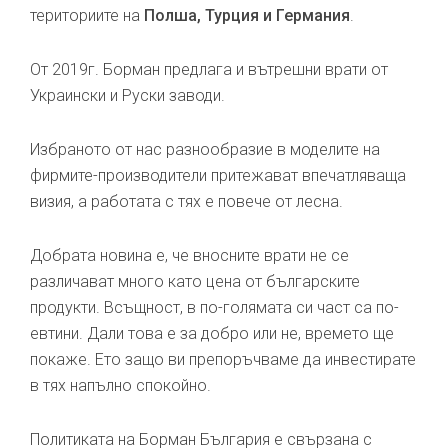
териториите на
Полша, Турция и Германия
.
От 2019г. Борман предлага и вътрешни врати от
Украински и Руски заводи.
Избраното от нас разнообразие в моделите на
фирмите-производители притежават впечатляваща
визия, а работата с тях е повече от лесна.
Добрата новина е, че вносните врати не се
различават много като цена от българските
продукти. Всъщност, в по-голямата си част са по-
евтини. Дали това е за добро или не, времето ще
покаже. Ето защо ви препоръчваме да инвестирате
в тях напълно спокойно.
Политиката на Борман България е свързана с