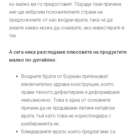
но малко ви го предоставят. Поради тази причина
ние ще изброим положителните страни на
предложените от нас входни врати, така че да
знаете какво може да очаквате, ако инвестирате в
тях.
А сега нека разгледаме плюсовете на продуктите
малко по-детайлно:
Входните Врати от Борман притежават
изключително здрава конструкция, която
прави тяхното дефектиране и деформиране
невъзможно. Това е една от основните
причини да не продаваме евтини китайски
врати, тъй като това не кореспондира с
разбиранията ни;
Блиндираните врати, които предлагаме са