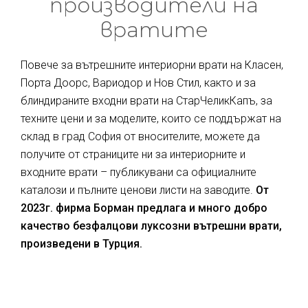
производители на
вратите
Повече за вътрешните интериорни врати на Класен,
Порта Доорс, Вариодор и Нов Стил, както и за
блиндираните входни врати на СтарЧеликКапъ, за
техните цени и за моделите, които се поддържат на
склад в град София от вносителите, можете да
получите от страниците ни за интериорните и
входните врати – публикувани са официалните
каталози и пълните ценови листи на заводите.
От
2023г. фирма Борман предлага и много добро
качество безфалцови луксозни вътрешни врати,
произведени в Турция.