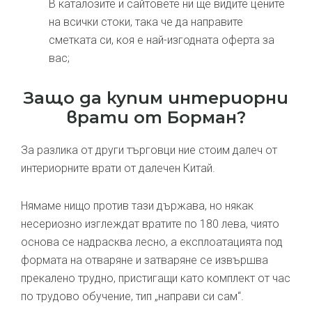
В каталозите и сайтовете ни ще видите цените
на всички стоки, така че да направите
сметката си, коя е най-изгодната оферта за
вас;
Защо да купим интериорни
врати от Борман?
За разлика от други търговци ние стоим далеч от
интериорните врати от далечен Китай.
Нямаме нищо против тази държава, но някак
несериозно изглеждат вратите по 180 лева, чиято
основа се надрасква лесно, а експлоатацията под
формата на отваряне и затваряне се извършва
прекалено трудно, пристигащи като комплект от час
по трудово обучение, тип „направи си сам“.