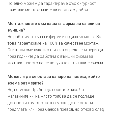
Но едно можем да гарантираме със сигурност –
наистина монтажниците ни са много добри!
Монтажниците към вашата фирма ли са или са
външна?
Не работим с външни фирми и подизпълнители! За
това гарантираме на 100% за качествен монтаж!
Опитвали сме няколко пъти за определени периоди
през годините да работим с външни фирми за
монтаж…просто не се получава с външните фирми…
Може ли да се остави капаро на човека, който
взема размерите?
Не, не може. Трябва да посетите някой от
магазините ни, на място трябва да се подпише
договор и там съответно може да се остави
предплата, или чрез банков превод, но отново след