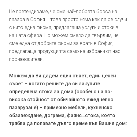
Не претендираме, че сме най-добрата борса на
пазара в София – това просто няма как да се случи
с нито една фирма, предлагаща услуги и стоки в
нашата сфера. Но можем смело да твърдим, че
сме една от добрите фирми за врати в София,
предлагаща продукцията само на избрани от нас
производители!
Можем да Ви дадем един съвет, един ценен
съвет – когато решите да си закупите
определена стока за дома (особено на по-
висока стойност от обичайното ежедневно
пазаруване) – примерно мебели, кухненско
обзавеждане, дограма, фаянс…стока, която
трябва да ползвате дълго време във Вашия дом: