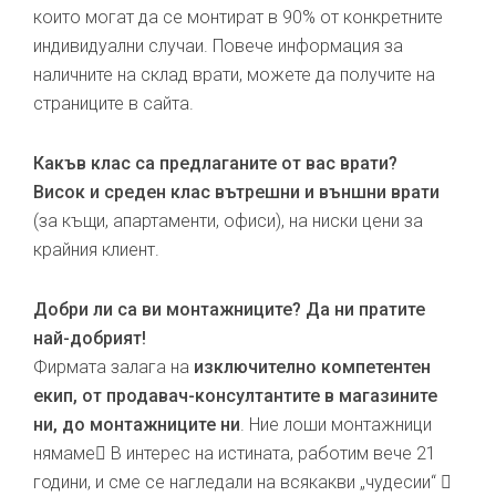
които могат да се монтират в 90% от конкретните
индивидуални случаи. Повече информация за
наличните на склад врати, можете да получите на
страниците в сайта.
Какъв клас са предлаганите от вас врати?
Висок и среден клас вътрешни и външни врати
(за къщи, апартаменти, офиси), на ниски цени за
крайния клиент.
Добри ли са ви монтажниците? Да ни пратите
най-добрият!
Фирмата залага на
изключително компетентен
екип, от продавач-консултантите в магазините
ни, до монтажниците ни
. Ние лоши монтажници
нямаме В интерес на истината, работим вече 21
години, и сме се нагледали на всякакви „чудесии“ 