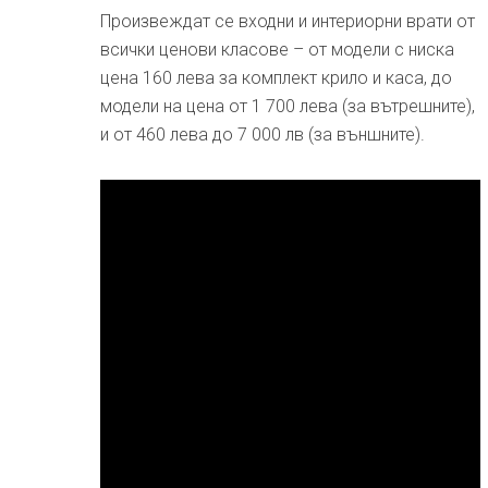
Произвеждат се входни и интериорни врати от
всички ценови класове – от модели с ниска
цена 160 лева за комплект крило и каса, до
модели на цена от 1 700 лева (за вътрешните),
и от 460 лева до 7 000 лв (за външните).