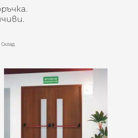
оръчка.
чиви.
 Склад.