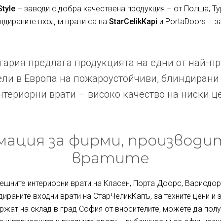
Style
– заводи с добра качествена продукция – от Полша, Ту
индираните входни врати са на
StarCelikKapi
и PortaDoors – з
ария предлага продукцията на едни от най-п
ли в Европа на пожароустойчиви, блиндирани
териорни врати – високо качество на ниски ц
ация за фирми, производи
вратите
ешните интериорни врати на Класен, Порта Доорс, Вариодор 
дираните входни врати на СтарЧеликКапъ, за техните цени и 
ржат на склад в град София от вносителите, можете да полу