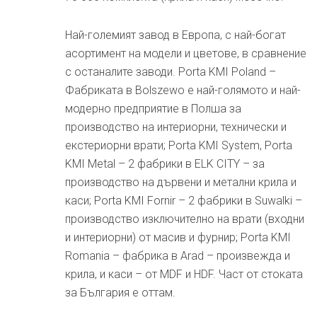
Най-големият завод в Европа, с най-богат
асортимент на модели и цветове, в сравнение
с останалите заводи. Porta KMI Poland –
Фабриката в Bolszewo е най-голямото и най-
модерно предприятие в Полша за
производство на интериорни, технически и
екстериорни врати; Porta KMI System, Porta
KMI Metal – 2 фабрики в ELK CITY – за
производство на дървени и метални крила и
каси; Porta KMI Fornir – 2 фабрики в Suwalki –
производство изключително на врати (входни
и интериорни) от масив и фурнир; Porta KMI
Romania – фабрика в Arad – произвежда и
крила, и каси – от MDF и HDF. Част от стоката
за България е оттам.