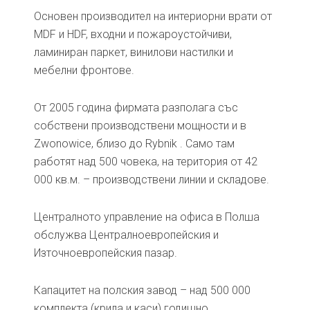
Основен производител на интериорни врати от
MDF и HDF, входни и пожароустойчиви,
ламиниран паркет, винилови настилки и
мебелни фронтове.
От 2005 година фирмата разполага със
собствени производствени мощности и в
Zwonowice, близо до Rybnik . Само там
работят над 500 човека, на територия от 42
000 кв.м. – производствени линии и складове.
Централното управление на офиса в Полша
обслужва Централноевропейския и
Източноевропейския пазар.
Капацитет на полския завод – над 500 000
комплекта (крила и каси) годишно.