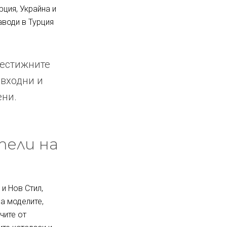
рция, Украйна и
аводи в Турция
рестижните
 входни и
ени.
тели на
и Нов Стил,
за моделите,
чите от