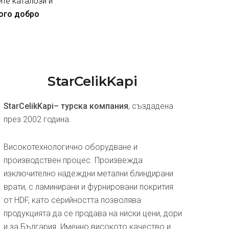
ите каталози и
ного добро
StarCelikKapi
StarCelikKapi– турска компания
, създадена
през 2002 година.
Високотехнологично оборудване и
производствен процес. Произвежда
изключително надеждни метални блиндирани
врати, с ламинирани и фурнировани покрития
от HDF, като серийността позволява
продукцията да се продава на ниски цени, дори
и за България. Именно високото качество и