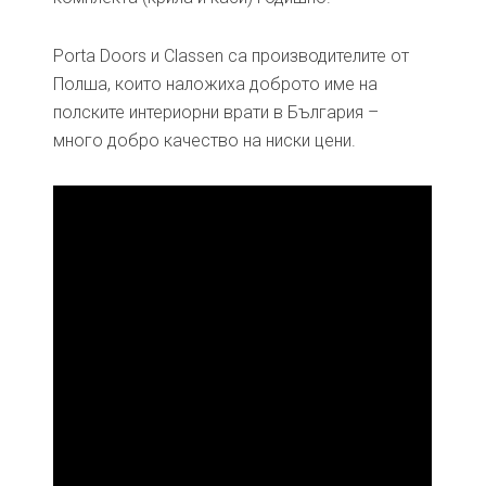
Porta Doors и Classen са производителите от
Полша, които наложиха доброто име на
полските интериорни врати в България –
много добро качество на ниски цени.