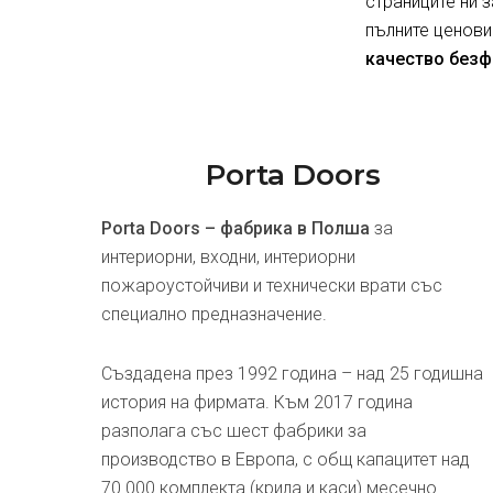
страниците ни 
пълните ценови
качество безф
Porta Doors
Porta Doors – фабрика в Полша
за
интериорни, входни, интериорни
пожароустойчиви и технически врати със
специално предназначение.
Създадена през 1992 година – над 25 годишна
история на фирмата. Към 2017 година
разполага със шест фабрики за
производство в Европа, с общ капацитет над
70 000 комплекта (крила и каси) месечно.