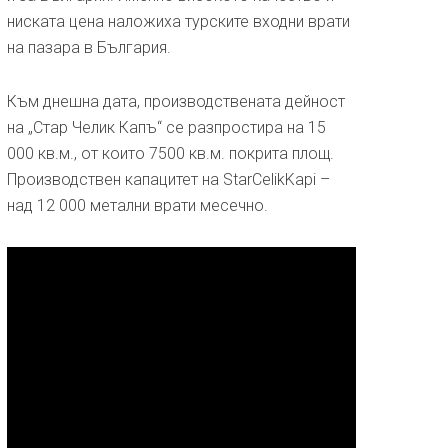
ниската цена наложиха турските входни врати
на пазара в България.
Към днешна дата, производствената дейност
на „Стар Челик Капъ“ се разпростира на 15
000 кв.м., от които 7500 кв.м. покрита площ.
Производствен капацитет на StarCelikKapi –
над 12 000 метални врати месечно.