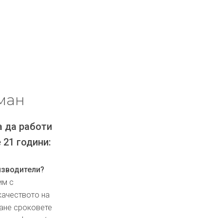
ман
а да работи
 21 години:
изводители?
им с
качеството на
ване сроковете