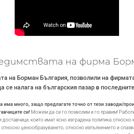
едимствата на фирма Бор
та на Борман България, позволили на фирмат
да се налага на българския пазар в последните
ра има много, защо предлагате точно от тези заводи/про
авчиците си!
Можем да си го позволим и го правим! Работ
и доставчици, които имат ясно изградена политика относно 
, относно ценообразуването, относно изпълнението и спаз