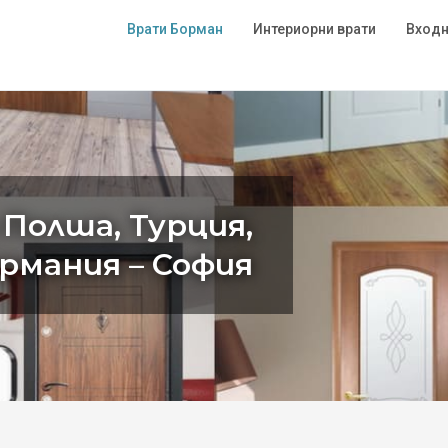
Врати Борман
Интериорни врати
Входн
 Полша, Турция,
ермания – София