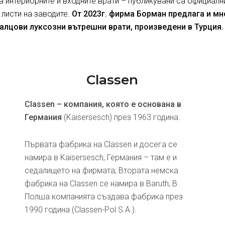
за интериорните и входните врати – публикувани са официалн
 листи на заводите.
От 2023г. фирма Борман предлага и м
алцови луксозни вътрешни врати, произведени в Турция.
Classen
Classen – компания, която е основана в
Германия
(Kaisersesch) през 1963 година.
Първата фабрика на Classen и досега се
намира в Kaisersesch, Германия – там е и
седалището на фирмата; Втората немска
фабрика на Classen се намира в Baruth; В
Полша компанията създава фабрика през
1990 година (Classen-Pol S.A.).