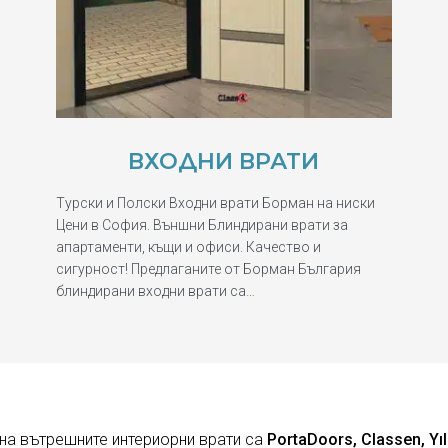
ВХОДНИ ВРАТИ
Турски и Полски Входни врати Борман на ниски
Цени в София. Външни Блиндирани врати за
апартаменти, къщи и офиси. Качество и
сигурност! Предлаганите от Борман България
блиндирани входни врати са…
на вътрешните интериорни врати са
PortaDoors, Classen, Yıl