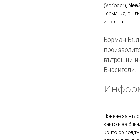
(Variodor)
, New
Германия, а бл
и Полша.
Борман Бълг
производите
вътрешни ин
Вносители.
Информ
Повече за вътр
както и за блин
които се поддъ