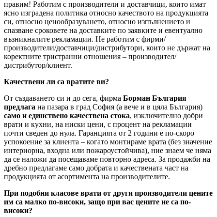
правим! Работим с производители и доставчици, които имат
ясно изградена политика относно качеството на продукцията
си, относно ценообразуването, относно изпълнението и
спазване сроковете на доставките по заявките и евентуално
възникналите рекламации. Не работим с фирми/
производители/доставчици/дистрибутори, които не държат на
коректните тристранни отношения – производител/
дистрибутор/клиент.
Качествени ли са вратите ви?
От създаването си и до сега, фирма
Борман България
предлага
на пазара в град София (а вече и в цяла България)
само и единствено качествена стока
, изключително добри
врати и кухни, на ниски цени, с процент на рекламации
почти сведен до нула. Гаранцията от 2 години е по-скоро
успокоение за клиента – когато монтираме врата (без значение
интериорна, входна или пожароустойчива), ние знаем че няма
да се наложи да посещаваме повторно адреса. За продажби на
дребно предлагаме само добрата и качествената част на
продукцията от асортимента на производителите.
При подобни класове врати от други производители цените
им са малко по-високи, защо при вас цените не са по-
високи?