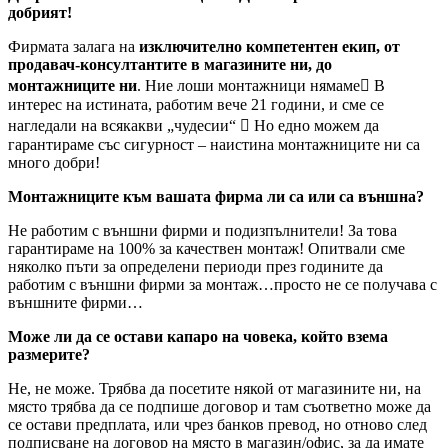
добрият!
Фирмата залага на
изключително компетентен екип, от
продавач-консултантите в магазините ни, до
монтажниците ни
. Ние лоши монтажници нямаме В
интерес на истината, работим вече 21 години, и сме се
нагледали на всякакви „чудесии“  Но едно можем да
гарантираме със сигурност – наистина монтажниците ни са
много добри!
Монтажниците към вашата фирма ли са или са външна?
Не работим с външни фирми и подизпълнители! За това
гарантираме на 100% за качествен монтаж! Опитвали сме
няколко пъти за определени периоди през годините да
работим с външни фирми за монтаж…просто не се получава с
външните фирми…
Може ли да се остави капаро на човека, който взема
размерите?
Не, не може. Трябва да посетите някой от магазините ни, на
място трябва да се подпише договор и там съответно може да
се остави предплата, или чрез банков превод, но отново след
подписване на договор на място в магазин/офис, за да имате