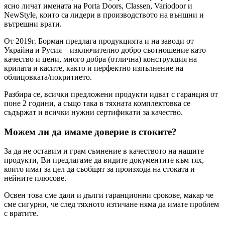
ясно личат имената на Porta Doors, Classen, Variodoor и
NewStyle, които са лидери в производството на външни и
вътрешни врати.
От 2019г. Борман предлага продукцията и на заводи от
Украйна и Русия – изключително добро съотношение като
качество и цени, много добра (отлична) конструкция на
крилата и касите, както и перфектно изпълнение на
облицовката/покритието.
Разбира се, всички предложени продукти идват с гаранция от
поне 2 години, а също така в тяхната комплектовка се
съдържат и всички нужни сертификати за качество.
Можем ли да имаме доверие в стоките?
За да не оставим и грам съмнение в качеството на нашите
продукти, Ви предлагаме да видите документите към тях,
които имат за цел да съобщят за произхода на стоката и
нейните плюсове.
Освен това сме дали и дълги гаранционни срокове, макар че
сме сигурни, че след тяхното изтичане няма да имате проблем
с вратите.