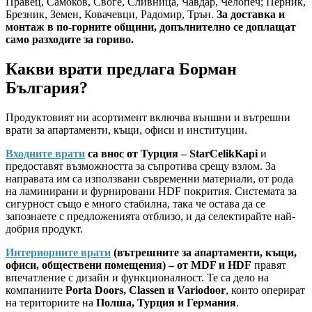
Правец, Самоков, Своге, Сливница, Чавдар, Челопеч; Перник,
Брезник, Земен, Ковачевци, Радомир, Трън.
За доставка и
монтаж в по-горните общини, допълнително се доплащат
само разходите за гориво.
Какви врати предлага Борман
България?
Продуктовият ни асортимент включва външни и вътрешни
врати за апартаменти, къщи, офиси и институции.
Входните врати
са внос от Турция – StarCelikKapi
и
предоставят възможността за съпротива срещу взлом. За
направата им са използвани съвременни материали, от рода
на ламинирани и фурнировани HDF покрития. Системата за
сигурност също е много стабилна, така че остава да се
запознаете с предложенията отблизо, и да селектирайте най-
добрия продукт.
Интериорните врати
(вътрешните за апартаменти, къщи,
офиси, обществени помещения) – от MDF и HDF
правят
впечатление с дизайн и функционалност. Те са дело на
компаниите
Porta Doors, Classen и Variodoor
, които оперират
на териториите на
Полша, Турция и Германия
.