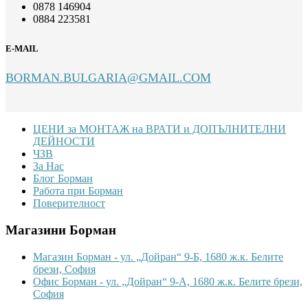
0878 146904
0884 223581
E-MAIL
BORMAN.BULGARIA@GMAIL.COM
Footer
ЦЕНИ за МОНТАЖ на ВРАТИ и ДОПЪЛНИТЕЛНИ
ДЕЙНОСТИ
ЧЗВ
За Нас
Блог Борман
Работа при Борман
Поверителност
Магазини Борман
Магазин Борман - ул. „Дойран“ 9-Б, 1680 ж.к. Белите
брези, София
Офис Борман - ул. „Дойран“ 9-А, 1680 ж.к. Белите брези,
София