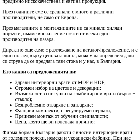
предимно нискокачествена и евтина продукция.
През годините сме се срещнали с много и различни
производители, не само от Европа.
През магазините и монтажниците ни са минали хиляди
поръчки, имаме впечатление почти от всеки един
производител на пазара.
Директно още само с разглеждане на каталог/предложение, и с
един поглед върху ценовата листа, можем да определим дали
си струва да се предлага тази стока и у нас, в България.
Ето какви са предложенията ни:
Здрави интериорни врати от MDF и HDF;
Огромен избор на цветове и декорации;
Възможност за покупка на комбинирани врати (дърво +
стъкло);
Безпроблемно отваряне и затваряне;
Фалцови комплекти, с регулируеми первази;
Прецизен монтаж от обучени специалисти;
Цена, която ще ви изненада приятно;
Фирма Борман България работи с вносни интериорни врати
от големите полски, немски и украински фабрики. При нас