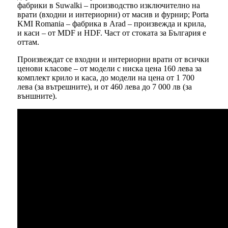
фабрики в Suwalki – производство изключително на
врати (входни и интериорни) от масив и фурнир; Porta
KMI Romania – фабрика в Arad – произвежда и крила,
и каси – от MDF и HDF. Част от стоката за България е
оттам.
Произвеждат се входни и интериорни врати от всички
ценови класове – от модели с ниска цена 160 лева за
комплект крило и каса, до модели на цена от 1 700
лева (за вътрешните), и от 460 лева до 7 000 лв (за
външните).