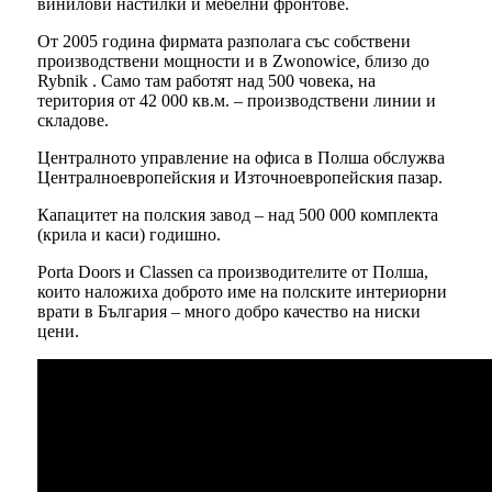
винилови настилки и мебелни фронтове.
От 2005 година фирмата разполага със собствени
производствени мощности и в Zwonowice, близо до
Rybnik . Само там работят над 500 човека, на
територия от 42 000 кв.м. – производствени линии и
складове.
Централното управление на офиса в Полша обслужва
Централноевропейския и Източноевропейския пазар.
Капацитет на полския завод – над 500 000 комплекта
(крила и каси) годишно.
Porta Doors и Classen са производителите от Полша,
които наложиха доброто име на полските интериорни
врати в България – много добро качество на ниски
цени.