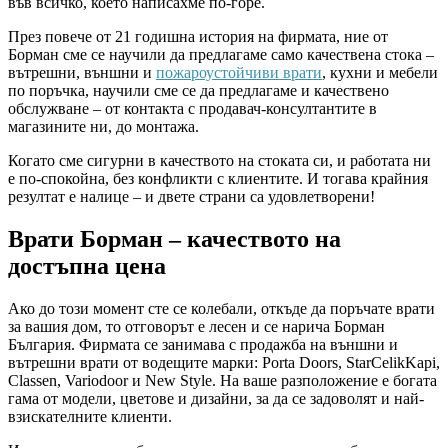
във всичко, което написахме по-горе.
През повече от 21 годишна история на фирмата, ние от
Борман сме се научили да предлагаме само качествена стока –
вътрешни, външни и
пожароустойчиви врати
, кухни и мебели
по поръчка, научили сме се да предлагаме и качествено
обслужване – от контакта с продавач-консултантите в
магазините ни, до монтажа.
Когато сме сигурни в качеството на стоката си, и работата ни
е по-спокойна, без конфликти с клиентите. И тогава крайния
резултат е налице – и двете страни са удовлетворени!
Врати Борман – качеството на
достъпна цена
Ако до този момент сте се колебали, откъде да поръчате врати
за вашия дом, то отговорът е лесен и се нарича Борман
България. Фирмата се занимава с продажба на външни и
вътрешни врати от водещите марки: Porta Doors, StarCelikKapi,
Classen, Variodoor и New Style. На ваше разположение е богата
гама от модели, цветове и дизайни, за да се задоволят и най-
взискателните клиенти.