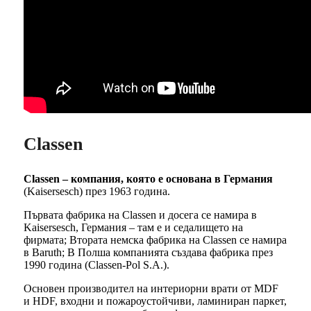
Classen
Classen – компания, която е основана в Германия
(Kaisersesch) през 1963 година.
Първата фабрика на Classen и досега се намира в
Kaisersesch, Германия – там е и седалището на
фирмата; Втората немска фабрика на Classen се намира
в Baruth; В Полша компанията създава фабрика през
1990 година (Classen-Pol S.A.).
Основен производител на интериорни врати от MDF
и HDF, входни и пожароустойчиви, ламиниран паркет,