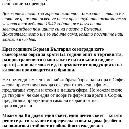
основание за превода…
Доказателството за горенаписаното – доказателството е в
това, че фирмата освен че оцеля през трудните икономически
условия в последните 10-12 години, все по-успешно
завтвърждава позициите си на пазара в България.
Доказателството ще го видите сами, когато посетите наш
магазин в София.
През годините Борман България се изгради като
своеобразна борса за врати (21 години опит в търговията,
разпространението и монтажите на всякакви видове
врати) – при нас можете да поръчвате от продукцията на
ключови производители в бранша.
Не претендираме, че сме най-добрата борса на пазара в София
– това просто няма как да се случи с нито една фирма,
предлагаща услуги и стоки в нашата сфера. Но можем смело
да твърдим, че сме една от добрите фирми за врати в София,
предлагаща продукцията само на избрани от нас
производители!
Можем да Ви дадем един съвет, един ценен съвет – когато
решите да си закупите определена стока за дома (особено
на по-висока стойност от обичайното ежедневно