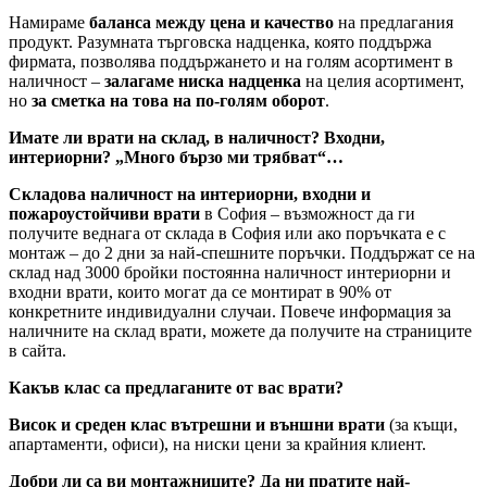
Намираме
баланса между цена и качество
на предлагания
продукт. Разумната търговска надценка, която поддържа
фирмата, позволява поддържането и на голям асортимент в
наличност –
залагаме ниска надценка
на целия асортимент,
но
за сметка на това на по-голям оборот
.
Имате ли врати на склад, в наличност? Входни,
интериорни? „Много бързо ми трябват“…
Складова наличност на интериорни, входни и
пожароустойчиви врати
в София – възможност да ги
получите веднага от склада в София или ако поръчката е с
монтаж – до 2 дни за най-спешните поръчки. Поддържат се на
склад над 3000 бройки постоянна наличност интериорни и
входни врати, които могат да се монтират в 90% от
конкретните индивидуални случаи. Повече информация за
наличните на склад врати, можете да получите на страниците
в сайта.
Какъв клас са предлаганите от вас врати?
Висок и среден клас вътрешни и външни врати
(за къщи,
апартаменти, офиси), на ниски цени за крайния клиент.
Добри ли са ви монтажниците? Да ни пратите най-