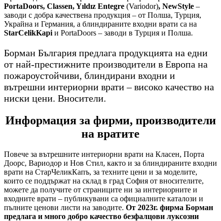
PortaDoors, Classen, Yıldız Entegre
(Variodor)
, NewStyle
–
заводи с добра качествена продукция – от Полша, Турция,
Украйна и Германия, а блиндираните входни врати са на
StarCelikKapi
и PortaDoors – заводи в Турция и Полша.
Борман България предлага продукцията на едни
от най-престижните производители в Европа на
пожароустойчиви, блиндирани входни и
вътрешни интериорни врати – високо качество на
ниски цени. Вносители.
Информация за фирми, производители
на вратите
Повече за вътрешните интериорни врати на Класен, Порта
Доорс, Вариодор и Нов Стил, както и за блиндираните входни
врати на СтарЧеликКапъ, за техните цени и за моделите,
които се поддържат на склад в град София от вносителите,
можете да получите от страниците ни за интериорните и
входните врати – публикувани са официалните каталози и
пълните ценови листи на заводите.
От 2023г. фирма Борман
предлага и много добро качество безфалцови луксозни