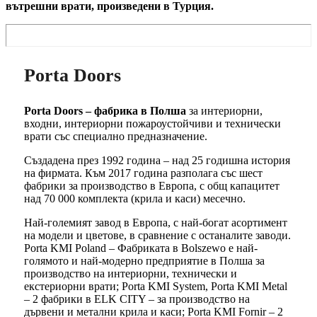
вътрешни врати, произведени в Турция.
Porta Doors
Porta Doors – фабрика в Полша
за интериорни,
входни, интериорни пожароустойчиви и технически
врати със специално предназначение.
Създадена през 1992 година – над 25 годишна история
на фирмата. Към 2017 година разполага със шест
фабрики за производство в Европа, с общ капацитет
над 70 000 комплекта (крила и каси) месечно.
Най-големият завод в Европа, с най-богат асортимент
на модели и цветове, в сравнение с останалите заводи.
Porta KMI Poland – Фабриката в Bolszewo е най-
голямото и най-модерно предприятие в Полша за
производство на интериорни, технически и
екстериорни врати; Porta KMI System, Porta KMI Metal
– 2 фабрики в ELK CITY – за производство на
дървени и метални крила и каси; Porta KMI Fornir – 2