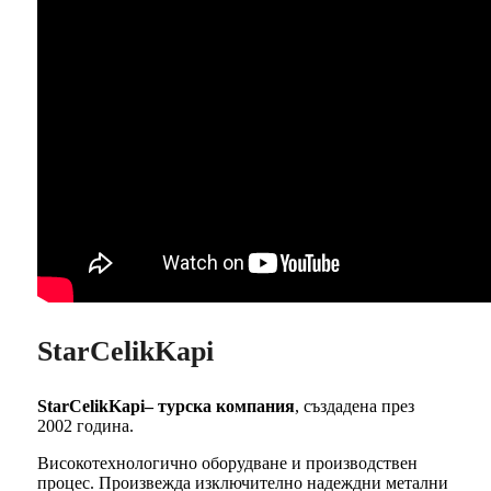
StarCelikKapi
StarCelikKapi– турска компания
, създадена през
2002 година.
Високотехнологично оборудване и производствен
процес. Произвежда изключително надеждни метални