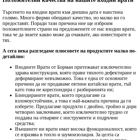
Търсенето на входни врати към днешна дата е наистина
голямо. Много фирми обещават качество, но малко ви го
предоставят. Поради тази причина ние ще изброим
положителните страни на предложените от нас входни врати,
така че да знаете какво може да очаквате, ако инвестирате в
тях.
А сега нека разгледаме плюсовете на продуктите малко по-
детайлно:
Входните Врати от Борман притежават изключително
здрава конструкция, която прави тяхното дефектиране и
деформиране невъзможно. Това е една от основните
причини да не продаваме евтини китайски врати, тъй
като това не кореспондира с разбиранията ни;
Блиндираните врати, които предлагаме са
взломоустойчиви, а това е най-важната причина да ги
изберете. Предлагаме продукти с двойно, тройно и дори
четворно заключване, което изключително трудно се
поддава на отваряне с инструменти и подръчни
средства;
Външните ни врати имат висока функционалност, която
се изразява в топло и шумоизолация. За целта са