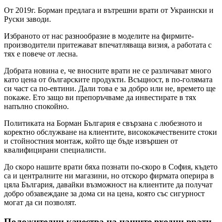
От 2019г. Борман предлага и вътрешни врати от Украински и
Руски заводи.
Избраното от нас разнообразие в моделите на фирмите-
производители притежават впечатляваща визия, а работата с
тях е повече от лесна.
Добрата новина е, че вносните врати не се различават много
като цена от българските продукти. Всъщност, в по-голямата
си част са по-евтини. Дали това е за добро или не, времето ще
покаже. Ето защо ви препоръчваме да инвестирате в тях
напълно спокойно.
Политиката на Борман България е свързана с любезното и
коректно обслужване на клиентите, висококачествените стоки
и стойностния монтаж, който ще бъде извършен от
квалифицирани специалисти.
До скоро нашите врати бяха познати по-скоро в София, където
са и централните ни магазини, но отскоро фирмата оперира в
цяла България, давайки възможност на клиентите да получат
добро обзавеждане за дома си на цена, която със сигурност
могат да си позволят.
Положителни качества на нашите входни врати