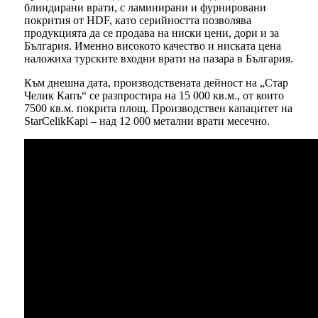
блиндирани врати, с ламинирани и фурнировани
покрития от HDF, като серийността позволява
продукцията да се продава на ниски цени, дори и за
България. Именно високото качество и ниската цена
наложиха турските входни врати на пазара в България.
Към днешна дата, производствената дейност на „Стар
Челик Капъ“ се разпростира на 15 000 кв.м., от които
7500 кв.м. покрита площ. Производствен капацитет на
StarCelikKapi – над 12 000 метални врати месечно.