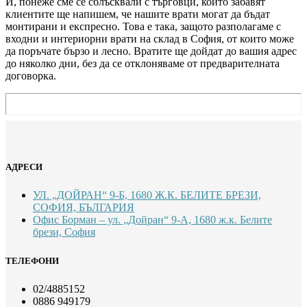
И, понеже сме се сблъсквали с търговци, които забавят
клиентите ще напишем, че нашите врати могат да бъдат
монтирани и експресно. Това е така, защото разполагаме с
входни и интериорни врати на склад в София, от които може
да поръчате бързо и лесно. Вратите ще дойдат до вашия адрес
до няколко дни, без да се отклоняваме от предварителната
договорка.
АДРЕСИ
УЛ. „ДОЙРАН“ 9-Б, 1680 Ж.К. БЕЛИТЕ БРЕЗИ,
СОФИЯ, БЪЛГАРИЯ
Офис Борман – ул. „Дойран“ 9-А, 1680 ж.к. Белите
брези, София
ТЕЛЕФОНИ
02/4885152
0886 949179