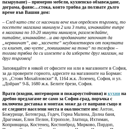
пазаруване) – примерно мебели, кухненско обзавеждане,
дограма, фаянс…стока, която трябва да ползвате дълго
време във Вашия дом:
– След като сте се насочили вече към определен търговец, то
посетете магазина минимум 2 или 3 пъти, изчаквайте вътре
в магазина по 10-20 минути минимум, разглеждайте,
питайте, изчаквайте…и ако продавачите започнат да
„нервничат“, ако „засечете“ неудовлетворен от покупката
си клиент, ако чуете „повишаване на тона“ по телефон –
тогава трябва да си излезете и да изберете друг магазин, на
друг търговец!
Заповядайте в някой от офисите ни или в магазините в София,
за да проверите горното, адресите на магазините на Борман:
ул. „Стоян Михайловски“ 8, 1164 ж.к. Лозенец, София, и ул.
„Дойран“ 9-Б, 1680 ж.к. Белите брези, София.
Врати (входни, интериорни и пожароустойчиви) и
кухни
на
дребно предлагаме не само за София-град, поръчка с
включена доставка и монтаж може да се направи също и
от следните населени места и околностите им:
Антон,
Божурище, Ботевград, Годеч, Горна Малина, Долна баня,
Драгоман, Елин Пелин, Етрополе, Златица, Ихтиман,
Копривщица, Костенец, Костинброд, Мирково, Пирдоп,