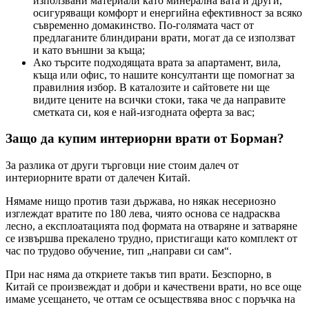
използвани материали като минерална вата и други,
осигуряващи комфорт и енергийна ефективност за всяко
съвременно домакинство. По-голямата част от
предлаганите блиндирани врати, могат да се използват
и като външни за къща;
Ако търсите подходящата врата за апартамент, вила,
къща или офис, то нашите консултанти ще помогнат за
правилния избор. В каталозите и сайтовете ни ще
видите цените на всички стоки, така че да направите
сметката си, коя е най-изгодната оферта за вас;
Защо да купим интериорни врати от Борман?
За разлика от други търговци ние стоим далеч от
интериорните врати от далечен Китай.
Нямаме нищо против тази държава, но някак несериозно
изглеждат вратите по 180 лева, чиято основа се надрасква
лесно, а експлоатацията под формата на отваряне и затваряне
се извършва прекалено трудно, пристигащи като комплект от
час по трудово обучение, тип „направи си сам“.
При нас няма да откриете такъв тип врати. Безспорно, в
Китай се произвеждат и добри и качествени врати, но все още
имаме усещането, че оттам се осъществява внос с поръчка на