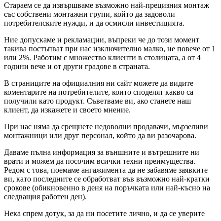
Стараем се да извършваме възможно най-прецизния монтаж
със собствени монтажни групи, който да задоволи
потребителските нужди, и да осмисли инвестицията.
Ние допускаме и рекламации, въпреки че до този момент
такива постъпват при нас изключително малко, не повече от 1
или 2%. Работим с множество клиенти в столицата, а от 4
години вече и от други градове в страната.
В страниците на официалния ни сайт можете да видите
коментарите на потребителите, които споделят какво са
получили като продукт. Съветваме ви, ако станете наш
клиент, да изкажете и своето мнение.
При нас няма да срещнете недоволни продавачи, мързеливи
монтажници или друг персонал, който да ви разочарова.
Даваме пълна информация за външните и вътрешните ни
врати и можем да посочим всички техни преимущества.
Редом с това, поемаме ангажимента да не забавяме заявките
ви, като последните се обработват във възможно най-кратки
срокове (обикновенно в деня на поръчката или най-късно на
следващия работен ден).
Нека спрем дотук, за да ни посетите лично, и да се уверите