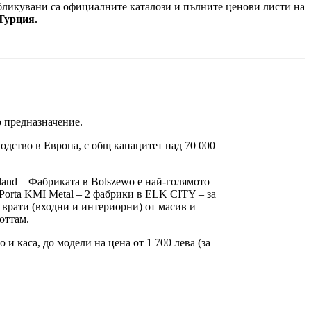
убликувани са официалните каталози и пълните ценови листи на
Турция.
 предназначение.
одство в Европа, с общ капацитет над 70 000
oland – Фабриката в Bolszewo е най-голямото
Porta KMI Metal – 2 фабрики в ELK CITY – за
 врати (входни и интериорни) от масив и
оттам.
и каса, до модели на цена от 1 700 лева (за