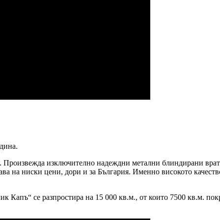
одина.
. Произвежда изключително надеждни метални блиндирани врат
ава на ниски цени, дори и за България. Именно високото качест
к Капъ“ се разпростира на 15 000 кв.м., от които 7500 кв.м. п