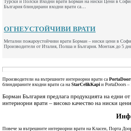
Турски и Полски Входни врати Борман на ниски Цени в София
България блиндирани входни врати са…
ОГНЕУСТОЙЧИВИ ВРАТИ
Метални пожароустойчиви врати Борман – ниски цени в Софи
Производители от Италия, Полша и България. Монтаж до 5 дн
Производители на вътрешните интериорни врати са
PortaDoors
блиндираните входни врати са на
StarCelikKapi
и PortaDoors –
Борман България предлага продукцията на едни о
интериорни врати – високо качество на ниски цени
Инфо
Повече за вътрешните интериорни врати на Класен, Порта Доор