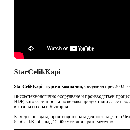
StarCelikKapi
StarCelikKapi– турска компания
, създадена през 2002 г
Високотехнологично оборудване и производствен процес
HDF, като серийността позволява продукцията да се прод
врати на пазара в България.
Към днешна дата, производствената дейност на „Стар Чели
StarCelikKapi – над 12 000 метални врати месечно.