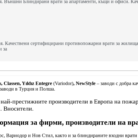
. Външни Блиндирани врати за апартаменти, къщи и офиси. Кач
я. Качествени сертифицирани противопожарни врати за жилища,
и за
, Classen, Yıldız Entegre
(Variodor)
, NewStyle
– заводи с добра к
 заводи в Турция и Полша.
т най-престижните производители в Европа на пожа
. Вносители.
рмация за фирми, производители на вр
с, Вариодор и Нов Стил, както и за блиндираните входни врати 