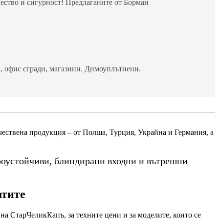
ество и сигурност! Предлаганите от Борман
 офис сгради, магазини. Димоуплътнени.
ачествена продукция – от Полша, Турция, Украйна и Германия, а
роустойчиви, блиндирани входни и вътрешни
атите
на СтарЧеликКапъ, за техните цени и за моделите, които се