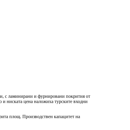
и, с ламинирани и фурнировани покрития от
во и ниската цена наложиха турските входни
окрита площ. Производствен капацитет на