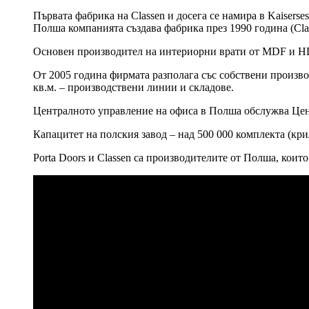
Първата фабрика на Classen и досега се намира в Kaiserse
Полша компанията създава фабрика през 1990 година (Clas
Основен производител на интериорни врати от MDF и HD
От 2005 година фирмата разполага със собствени производ
кв.м. – производствени линии и складове.
Централното управление на офиса в Полша обслужва Цен
Капацитет на полския завод – над 500 000 комплекта (кри
Porta Doors и Classen са производителите от Полша, кои