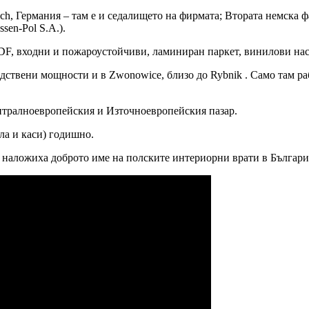
sch, Германия – там е и седалището на фирмата; Втората немска ф
sen-Pol S.A.).
F, входни и пожароустойчиви, ламиниран паркет, винилови нас
ствени мощности и в Zwonowice, близо до Rybnik . Само там раб
тралноевропейския и Източноевропейския пазар.
ла и каси) годишно.
то наложиха доброто име на полските интериорни врати в Българи