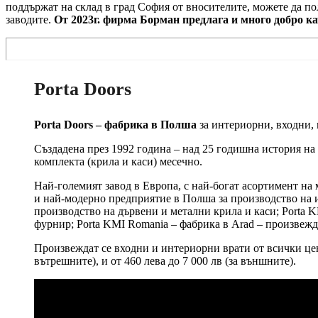
поддържат на склад в град София от вносителите, можете да п
заводите.
От 2023г. фирма Борман предлага и много добро к
Porta Doors
Porta Doors – фабрика в Полша
за интериорни, входни,
Създадена през 1992 година – над 25 годишна история на
комплекта (крила и каси) месечно.
Най-големият завод в Европа, с най-богат асортимент на 
и най-модерно предприятие в Полша за производство на и
производство на дървени и метални крила и каси; Porta K
фурнир; Porta KMI Romania – фабрика в Arad – произвежда
Произвеждат се входни и интериорни врати от всички цено
вътрешните), и от 460 лева до 7 000 лв (за външните).