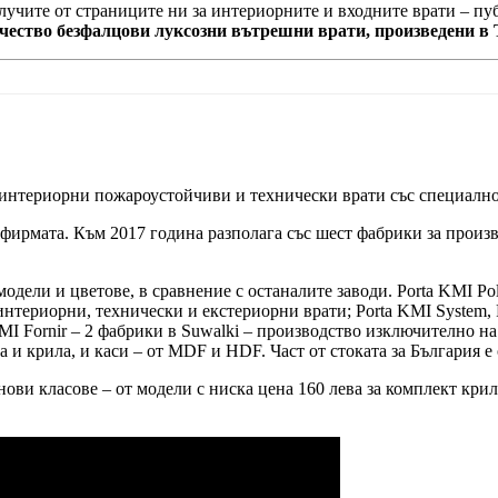
олучите от страниците ни за интериорните и входните врати – п
ачество безфалцови луксозни вътрешни врати, произведени в 
 интериорни пожароустойчиви и технически врати със специално
 фирмата. Към 2017 година разполага със шест фабрики за произв
модели и цветове, в сравнение с останалите заводи. Porta KMI P
нтериорни, технически и екстериорни врати; Porta KMI System, 
MI Fornir – 2 фабрики в Suwalki – производство изключително на
 и крила, и каси – от MDF и HDF. Част от стоката за България е 
ви класове – от модели с ниска цена 160 лева за комплект крило 