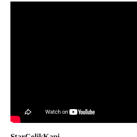
StarCelikKapi