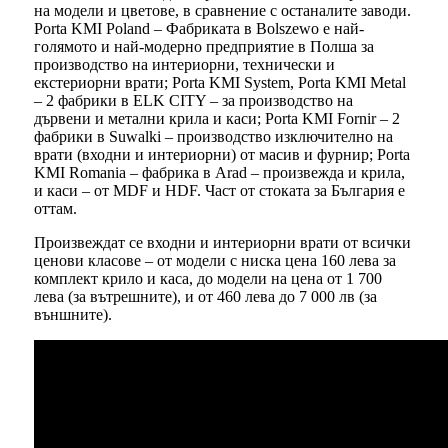
на модели и цветове, в сравнение с останалите заводи.
Porta KMI Poland – Фабриката в Bolszewo е най-
голямото и най-модерно предприятие в Полша за
производство на интериорни, технически и
екстериорни врати; Porta KMI System, Porta KMI Metal
– 2 фабрики в ELK CITY – за производство на
дървени и метални крила и каси; Porta KMI Fornir – 2
фабрики в Suwalki – производство изключително на
врати (входни и интериорни) от масив и фурнир; Porta
KMI Romania – фабрика в Arad – произвежда и крила,
и каси – от MDF и HDF. Част от стоката за България е
оттам.
Произвеждат се входни и интериорни врати от всички
ценови класове – от модели с ниска цена 160 лева за
комплект крило и каса, до модели на цена от 1 700
лева (за вътрешните), и от 460 лева до 7 000 лв (за
външните).