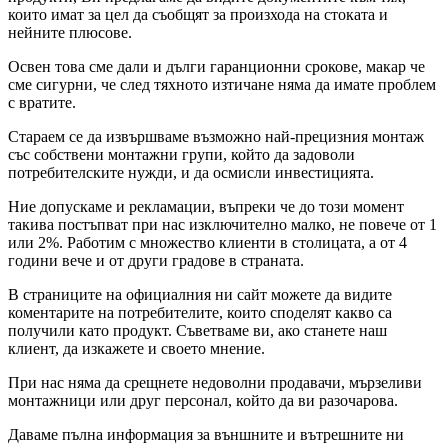
които имат за цел да съобщят за произхода на стоката и
нейните плюсове.
Освен това сме дали и дълги гаранционни срокове, макар че
сме сигурни, че след тяхното изтичане няма да имате проблем
с вратите.
Стараем се да извършваме възможно най-прецизния монтаж
със собствени монтажни групи, който да задоволи
потребителските нужди, и да осмисли инвестицията.
Ние допускаме и рекламации, въпреки че до този момент
такива постъпват при нас изключително малко, не повече от 1
или 2%. Работим с множество клиенти в столицата, а от 4
години вече и от други градове в страната.
В страниците на официалния ни сайт можете да видите
коментарите на потребителите, които споделят какво са
получили като продукт. Съветваме ви, ако станете наш
клиент, да изкажете и своето мнение.
При нас няма да срещнете недоволни продавачи, мързеливи
монтажници или друг персонал, който да ви разочарова.
Даваме пълна информация за външните и вътрешните ни