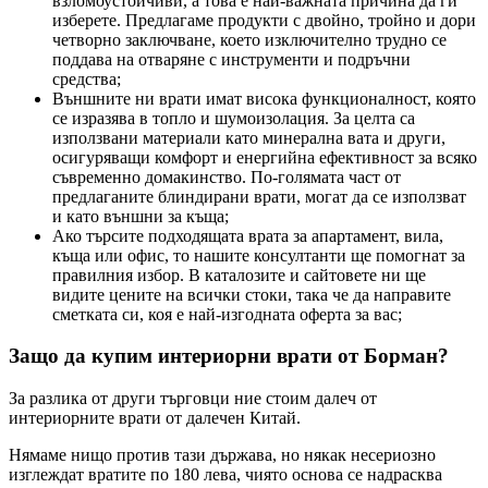
взломоустойчиви, а това е най-важната причина да ги
изберете. Предлагаме продукти с двойно, тройно и дори
четворно заключване, което изключително трудно се
поддава на отваряне с инструменти и подръчни
средства;
Външните ни врати имат висока функционалност, която
се изразява в топло и шумоизолация. За целта са
използвани материали като минерална вата и други,
осигуряващи комфорт и енергийна ефективност за всяко
съвременно домакинство. По-голямата част от
предлаганите блиндирани врати, могат да се използват
и като външни за къща;
Ако търсите подходящата врата за апартамент, вила,
къща или офис, то нашите консултанти ще помогнат за
правилния избор. В каталозите и сайтовете ни ще
видите цените на всички стоки, така че да направите
сметката си, коя е най-изгодната оферта за вас;
Защо да купим интериорни врати от Борман?
За разлика от други търговци ние стоим далеч от
интериорните врати от далечен Китай.
Нямаме нищо против тази държава, но някак несериозно
изглеждат вратите по 180 лева, чиято основа се надрасква