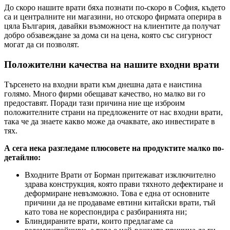
До скоро нашите врати бяха познати по-скоро в София, където
са и централните ни магазини, но отскоро фирмата оперира в
цяла България, давайки възможност на клиентите да получат
добро обзавеждане за дома си на цена, която със сигурност
могат да си позволят.
Положителни качества на нашите входни врати
Търсенето на входни врати към днешна дата е наистина
голямо. Много фирми обещават качество, но малко ви го
предоставят. Поради тази причина ние ще изброим
положителните страни на предложените от нас входни врати,
така че да знаете какво може да очаквате, ако инвестирате в
тях.
А сега нека разгледаме плюсовете на продуктите малко по-
детайлно:
Входните Врати от Борман притежават изключително
здрава конструкция, която прави тяхното дефектиране и
деформиране невъзможно. Това е една от основните
причини да не продаваме евтини китайски врати, тъй
като това не кореспондира с разбиранията ни;
Блиндираните врати, които предлагаме са