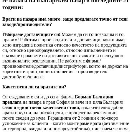
се налага на българския пазар в последните 21
години:
Врати на пазара има много, защо предлагате точно от тези
заводи/производители?
Избираме доставчиците си!
Можем да си го позволим и го
правим! Работим с производители и доставчици, които имат
ясно изградена политика относно качеството на продукцията
си, относно ценообразуването, относно изпълнението и
спазване сроковете на доставките по заявките и евентуално
възникналите рекламации. Не работим с фирми/
производители/доставчици/дистрибутори, които не държат на
коректните тристранни отношения – производител/
дистрибутор/клиент.
Качествени ли са вратите ви?
От създаването си и до сега, фирма
Борман България
предлага
на пазара в град София (а вече и в цяла България)
само и единствено качествена стока
, изключително добри
врати и кухни, на ниски цени, с процент на рекламации
почти сведен до нула. Гаранцията от 2 години е по-скоро
успокоение за клиента – когато монтираме врата (без значение
интериорна, входна или пожароустойчива), ние знаем че няма