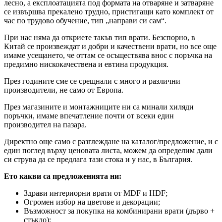
лесно, а експлоатацията под формата на отваряне и затваряне
се извършва прекалено трудно, пристигащи като комплект от
час по трудово обучение, тип „направи си сам“.
При нас няма да откриете такъв тип врати. Безспорно, в
Китай се произвеждат и добри и качествени врати, но все още
имаме усещането, че оттам се осъществява внос с поръчка на
предимно нискокачествена и евтина продукция.
През годините сме се срещнали с много и различни
производители, не само от Европа.
През магазините и монтажниците ни са минали хиляди
поръчки, имаме впечатление почти от всеки един
производител на пазара.
Директно още само с разглеждане на каталог/предложение, и с
един поглед върху ценовата листа, можем да определим дали
си струва да се предлага тази стока и у нас, в България.
Ето какви са предложенията ни:
Здрави интериорни врати от MDF и HDF;
Огромен избор на цветове и декорации;
Възможност за покупка на комбинирани врати (дърво +
стъкло);