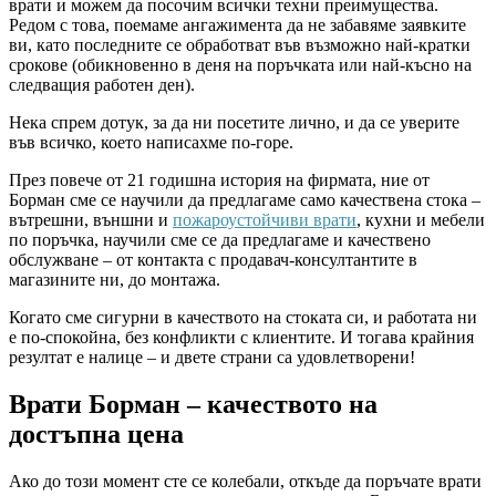
врати и можем да посочим всички техни преимущества.
Редом с това, поемаме ангажимента да не забавяме заявките
ви, като последните се обработват във възможно най-кратки
срокове (обикновенно в деня на поръчката или най-късно на
следващия работен ден).
Нека спрем дотук, за да ни посетите лично, и да се уверите
във всичко, което написахме по-горе.
През повече от 21 годишна история на фирмата, ние от
Борман сме се научили да предлагаме само качествена стока –
вътрешни, външни и
пожароустойчиви врати
, кухни и мебели
по поръчка, научили сме се да предлагаме и качествено
обслужване – от контакта с продавач-консултантите в
магазините ни, до монтажа.
Когато сме сигурни в качеството на стоката си, и работата ни
е по-спокойна, без конфликти с клиентите. И тогава крайния
резултат е налице – и двете страни са удовлетворени!
Врати Борман – качеството на
достъпна цена
Ако до този момент сте се колебали, откъде да поръчате врати