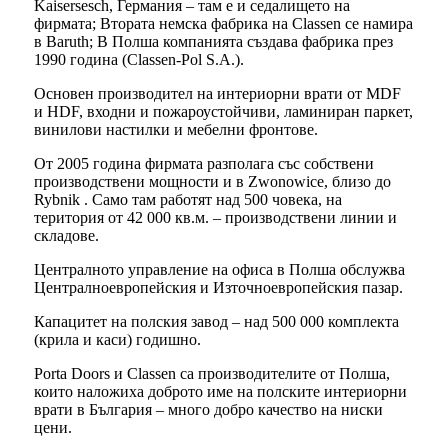
Kaisersesch, Германия – там е и седалището на
фирмата; Втората немска фабрика на Classen се намира
в Baruth; В Полша компанията създава фабрика през
1990 година (Classen-Pol S.A.).
Основен производител на интериорни врати от MDF
и HDF, входни и пожароустойчиви, ламиниран паркет,
винилови настилки и мебелни фронтове.
От 2005 година фирмата разполага със собствени
производствени мощности и в Zwonowice, близо до
Rybnik . Само там работят над 500 човека, на
територия от 42 000 кв.м. – производствени линии и
складове.
Централното управление на офиса в Полша обслужва
Централноевропейския и Източноевропейския пазар.
Капацитет на полския завод – над 500 000 комплекта
(крила и каси) годишно.
Porta Doors и Classen са производителите от Полша,
които наложиха доброто име на полските интериорни
врати в България – много добро качество на ниски
цени.