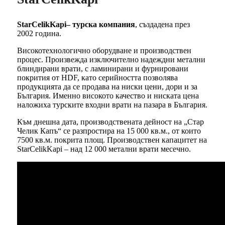
StarCelikKapi– турска компания
, създадена през
2002 година.
Високотехнологично оборудване и производствен
процес. Произвежда изключително надеждни метални
блиндирани врати, с ламинирани и фурнировани
покрития от HDF, като серийността позволява
продукцията да се продава на ниски цени, дори и за
България. Именно високото качество и ниската цена
наложиха турските входни врати на пазара в България.
Към днешна дата, производствената дейност на „Стар
Челик Капъ“ се разпростира на 15 000 кв.м., от които
7500 кв.м. покрита площ. Производствен капацитет на
StarCelikKapi – над 12 000 метални врати месечно.