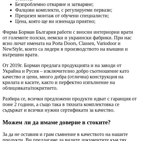
Безпроблемно отваряне и затваряне;
Фалцови комплекти, с регулируеми первази;
Прецизен монтаж от обучени специалисти;
Цена, която ще ви изненада приятно;
Фирма Борман България работи с вносни интериорни врати
от големите полски, немски и украински фабрики. При нас
ясно личат имената на Porta Doors, Classen, Variodoor и
NewStyle, които са лидери в производството на външни и
вътрешни врати.
От 2019г. Борман предлага продукцията и на заводи от
Украйна и Русия – изключително добро съотношение като
качество и цени, много добра (отлична) конструкция на
крилата и касите, както и перфектно изпълнение на
облицовката/покритието.
Разбира се, всички предложени продукти идват с гаранция от
поне 2 години, а също така в тяхната комплектовка се
съдържат и всички нужни сертификати за качество.
Можем ли да имаме доверие в стоките?
За да не оставим и грам съмнение в качеството на нашите
продукти, Ви предлагаме да видите документите към тях,