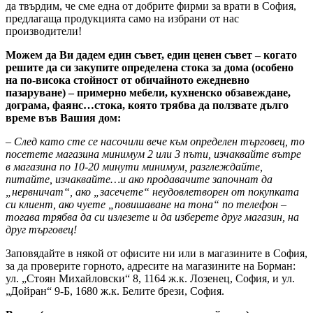
да твърдим, че сме една от добрите фирми за врати в София,
предлагаща продукцията само на избрани от нас
производители!
Можем да Ви дадем един съвет, един ценен съвет – когато
решите да си закупите определена стока за дома (особено
на по-висока стойност от обичайното ежедневно
пазаруване) – примерно мебели, кухненско обзавеждане,
дограма, фаянс…стока, която трябва да ползвате дълго
време във Вашия дом:
– След като сте се насочили вече към определен търговец, то
посетете магазина минимум 2 или 3 пъти, изчаквайте вътре
в магазина по 10-20 минути минимум, разглеждайте,
питайте, изчаквайте…и ако продавачите започнат да
„нервничат“, ако „засечете“ неудовлетворен от покупката
си клиент, ако чуете „повишаване на тона“ по телефон –
тогава трябва да си излезете и да изберете друг магазин, на
друг търговец!
Заповядайте в някой от офисите ни или в магазините в София,
за да проверите горното, адресите на магазините на Борман:
ул. „Стоян Михайловски“ 8, 1164 ж.к. Лозенец, София, и ул.
„Дойран“ 9-Б, 1680 ж.к. Белите брези, София.