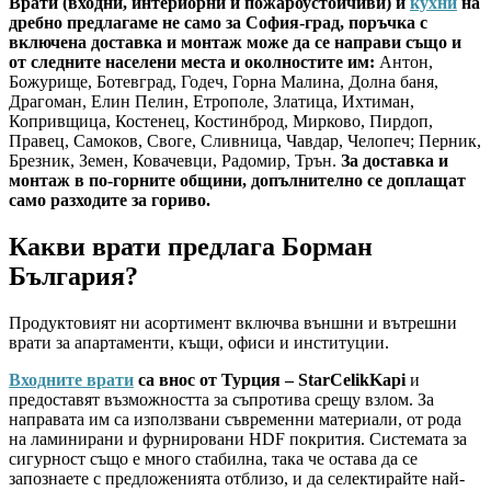
Врати (входни, интериорни и пожароустойчиви) и
кухни
на
дребно предлагаме не само за София-град, поръчка с
включена доставка и монтаж може да се направи също и
от следните населени места и околностите им:
Антон,
Божурище, Ботевград, Годеч, Горна Малина, Долна баня,
Драгоман, Елин Пелин, Етрополе, Златица, Ихтиман,
Копривщица, Костенец, Костинброд, Мирково, Пирдоп,
Правец, Самоков, Своге, Сливница, Чавдар, Челопеч; Перник,
Брезник, Земен, Ковачевци, Радомир, Трън.
За доставка и
монтаж в по-горните общини, допълнително се доплащат
само разходите за гориво.
Какви врати предлага Борман
България?
Продуктовият ни асортимент включва външни и вътрешни
врати за апартаменти, къщи, офиси и институции.
Входните врати
са внос от Турция – StarCelikKapi
и
предоставят възможността за съпротива срещу взлом. За
направата им са използвани съвременни материали, от рода
на ламинирани и фурнировани HDF покрития. Системата за
сигурност също е много стабилна, така че остава да се
запознаете с предложенията отблизо, и да селектирайте най-