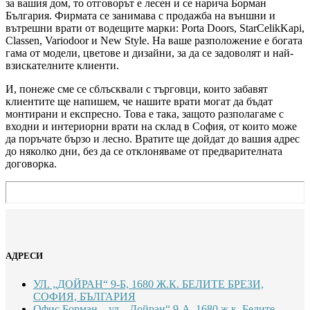
за вашия дом, то отговорът е лесен и се нарича Борман
България. Фирмата се занимава с продажба на външни и
вътрешни врати от водещите марки: Porta Doors, StarCelikKapi,
Classen, Variodoor и New Style. На ваше разположение е богата
гама от модели, цветове и дизайни, за да се задоволят и най-
взискателните клиенти.
И, понеже сме се сблъсквали с търговци, които забавят
клиентите ще напишем, че нашите врати могат да бъдат
монтирани и експресно. Това е така, защото разполагаме с
входни и интериорни врати на склад в София, от които може
да поръчате бързо и лесно. Вратите ще дойдат до вашия адрес
до няколко дни, без да се отклоняваме от предварителната
договорка.
АДРЕСИ
УЛ. „ДОЙРАН“ 9-Б, 1680 Ж.К. БЕЛИТЕ БРЕЗИ,
СОФИЯ, БЪЛГАРИЯ
Офис Борман – ул. „Дойран“ 9-А, 1680 ж.к. Белите