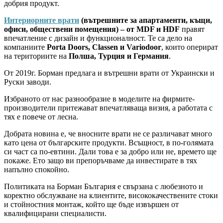
добрия продукт.
Интериорните врати
(вътрешните за апартаменти, къщи,
офиси, обществени помещения) – от MDF и HDF
правят
впечатление с дизайн и функционалност. Те са дело на
компаниите
Porta Doors, Classen и Variodoor
, които оперират
на териториите на
Полша, Турция и Германия
.
От 2019г. Борман предлага и вътрешни врати от Украински и
Руски заводи.
Избраното от нас разнообразие в моделите на фирмите-
производители притежават впечатляваща визия, а работата с
тях е повече от лесна.
Добрата новина е, че вносните врати не се различават много
като цена от българските продукти. Всъщност, в по-голямата
си част са по-евтини. Дали това е за добро или не, времето ще
покаже. Ето защо ви препоръчваме да инвестирате в тях
напълно спокойно.
Политиката на Борман България е свързана с любезното и
коректно обслужване на клиентите, висококачествените стоки
и стойностния монтаж, който ще бъде извършен от
квалифицирани специалисти.