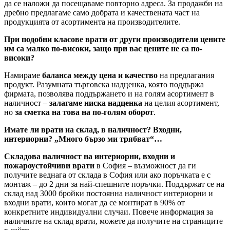
да се наложи да посещаваме повторно адреса. За продажби на
дребно предлагаме само добрата и качествената част на
продукцията от асортимента на производителите.
При подобни класове врати от други производители цените
им са малко по-високи, защо при вас цените не са по-
високи?
Намираме
баланса между цена и качество
на предлагания
продукт. Разумната търговска надценка, която поддържа
фирмата, позволява поддържането и на голям асортимент в
наличност –
залагаме ниска надценка
на целия асортимент,
но
за сметка на това на по-голям оборот
.
Имате ли врати на склад, в наличност? Входни,
интериорни? „Много бързо ми трябват“…
Складова наличност на интериорни, входни и
пожароустойчиви врати
в София – възможност да ги
получите веднага от склада в София или ако поръчката е с
монтаж – до 2 дни за най-спешните поръчки. Поддържат се на
склад над 3000 бройки постоянна наличност интериорни и
входни врати, които могат да се монтират в 90% от
конкретните индивидуални случаи. Повече информация за
наличните на склад врати, можете да получите на страниците