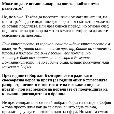
Може ли да се остави капаро на човека, който взема
размерите?
Не, не може. Трябва да посетите някой от магазините ни, на
място трябва да се подпише договор и там съответно може да
се остави предплата, или чрез банков превод, но отново след
подписване на договор на място в магазин/офис, за да имате
основание за превода…
Доказателството за горенаписаното – доказателството е в
това, че фирмата освен че оцеля през трудните икономически
условия в последните 10-12 години, все по-успешно
завтвърждава позициите си на пазара в България.
Доказателството ще го видите сами, когато посетите наш
магазин в София.
През годините Борман България се изгради като
своеобразна борса за врати (21 години опит в търговията,
разпространението и монтажите на всякакви видове
врати) – при нас можете да поръчвате от продукцията на
ключови производители в бранша.
Не претендираме, че сме най-добрата борса на пазара в София
– това просто няма как да се случи с нито една фирма,
предлагаща услуги и стоки в нашата сфера. Но можем смело