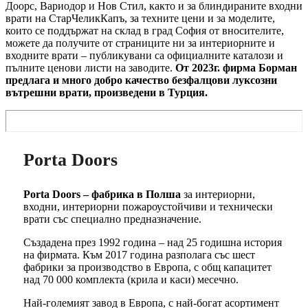
Доорс, Вариодор и Нов Стил, както и за блиндираните входни
врати на СтарЧеликКапъ, за техните цени и за моделите,
които се поддържат на склад в град София от вносителите,
можете да получите от страниците ни за интериорните и
входните врати – публикувани са официалните каталози и
пълните ценови листи на заводите.
От 2023г. фирма Борман
предлага и много добро качество безфалцови луксозни
вътрешни врати, произведени в Турция.
Porta Doors
Porta Doors – фабрика в Полша
за интериорни,
входни, интериорни пожароустойчиви и технически
врати със специално предназначение.
Създадена през 1992 година – над 25 годишна история
на фирмата. Към 2017 година разполага със шест
фабрики за производство в Европа, с общ капацитет
над 70 000 комплекта (крила и каси) месечно.
Най-големият завод в Европа, с най-богат асортимент