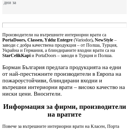
дни за
Производители на вътрешните интериорни врати са
PortaDoors, Classen, Yıldız Entegre
(Variodor)
, NewStyle
–
заводи с добра качествена продукция – от Полша, Турция,
Украйна и Германия, а блиндираните входни врати са на
StarCelikKapi
и PortaDoors – заводи в Турция и Полша.
Борман България предлага продукцията на едни
от най-престижните производители в Европа на
пожароустойчиви, блиндирани входни и
вътрешни интериорни врати – високо качество на
ниски цени. Вносители.
Информация за фирми, производители
на вратите
Повече за вътрешните интериорни врати на Класен, Порта