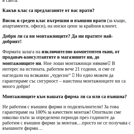
в сайта.
Какъв клас са предлаганите от вас врати?
Висок и среден клас вътрешни и външни врати
(за къщи,
апартаменти, офиси), на ниски цени за крайния клиент.
Добри ли са ви монтажниците? Да ни пратите най-
добрият!
Фирмата залага на
изключително компетентен екип, от
продавач-консултантите в магазините ни, до
монтажниците ни
. Ние лоши монтажници нямаме В
интерес на истината, работим вече 21 години, и сме се
нагледали на всякакви „чудесии“  Но едно можем да
гарантираме със сигурност – наистина монтажниците ни са
много добри!
Монтажниците към вашата фирма ли са или са външна?
Не работим с външни фирми и подизпълнители! За това
гарантираме на 100% за качествен монтаж! Опитвали сме
няколко пъти за определени периоди през годините да
работим с външни фирми за монтаж…просто не се получава с
външните фирми…