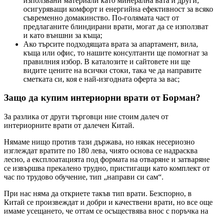
използвани материали като минерална вата и други,
осигуряващи комфорт и енергийна ефективност за всяко
съвременно домакинство. По-голямата част от
предлаганите блиндирани врати, могат да се използват
и като външни за къща;
Ако търсите подходящата врата за апартамент, вила,
къща или офис, то нашите консултанти ще помогнат за
правилния избор. В каталозите и сайтовете ни ще
видите цените на всички стоки, така че да направите
сметката си, коя е най-изгодната оферта за вас;
Защо да купим интериорни врати от Борман?
За разлика от други търговци ние стоим далеч от
интериорните врати от далечен Китай.
Нямаме нищо против тази държава, но някак несериозно
изглеждат вратите по 180 лева, чиято основа се надрасква
лесно, а експлоатацията под формата на отваряне и затваряне
се извършва прекалено трудно, пристигащи като комплект от
час по трудово обучение, тип „направи си сам“.
При нас няма да откриете такъв тип врати. Безспорно, в
Китай се произвеждат и добри и качествени врати, но все още
имаме усещането, че оттам се осъществява внос с поръчка на