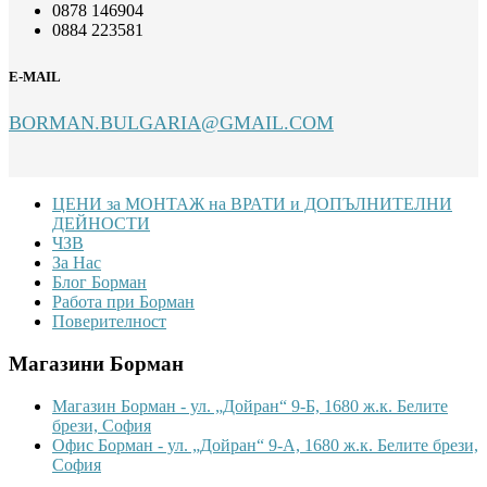
0878 146904
0884 223581
E-MAIL
BORMAN.BULGARIA@GMAIL.COM
Footer
ЦЕНИ за МОНТАЖ на ВРАТИ и ДОПЪЛНИТЕЛНИ
ДЕЙНОСТИ
ЧЗВ
За Нас
Блог Борман
Работа при Борман
Поверителност
Магазини Борман
Магазин Борман - ул. „Дойран“ 9-Б, 1680 ж.к. Белите
брези, София
Офис Борман - ул. „Дойран“ 9-А, 1680 ж.к. Белите брези,
София