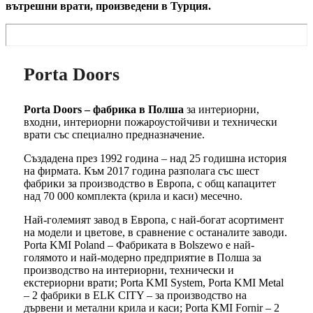
вътрешни врати, произведени в Турция.
Porta Doors
Porta Doors – фабрика в Полша
за интериорни,
входни, интериорни пожароустойчиви и технически
врати със специално предназначение.
Създадена през 1992 година – над 25 годишна история
на фирмата. Към 2017 година разполага със шест
фабрики за производство в Европа, с общ капацитет
над 70 000 комплекта (крила и каси) месечно.
Най-големият завод в Европа, с най-богат асортимент
на модели и цветове, в сравнение с останалите заводи.
Porta KMI Poland – Фабриката в Bolszewo е най-
голямото и най-модерно предприятие в Полша за
производство на интериорни, технически и
екстериорни врати; Porta KMI System, Porta KMI Metal
– 2 фабрики в ELK CITY – за производство на
дървени и метални крила и каси; Porta KMI Fornir – 2