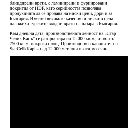
блиндирани врати, с ламинирани и фурнировани
покрития от HDF, като серийността позволява
продукцията да се продава на ниски цени, дори и за
България. Именно високото качество и ниската цена
наложиха турските входни врати на пазара в България.
Към днешна дата, производствената дейност на „Стар
Челик Капъ“ се разпростира на 15 000 кв.м., от които
7500 кв.м. покрита площ. Производствен капацитет на
StarCelikKapi – над 12 000 метални врати месечно.