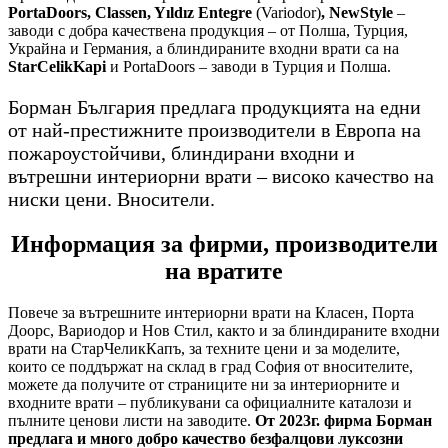
PortaDoors, Classen, Yıldız Entegre
(Variodor)
, NewStyle
–
заводи с добра качествена продукция – от Полша, Турция,
Украйна и Германия, а блиндираните входни врати са на
StarCelikKapi
и PortaDoors – заводи в Турция и Полша.
Борман България предлага продукцията на едни
от най-престижните производители в Европа на
пожароустойчиви, блиндирани входни и
вътрешни интериорни врати – високо качество на
ниски цени. Вносители.
Информация за фирми, производители
на вратите
Повече за вътрешните интериорни врати на Класен, Порта
Доорс, Вариодор и Нов Стил, както и за блиндираните входни
врати на СтарЧеликКапъ, за техните цени и за моделите,
които се поддържат на склад в град София от вносителите,
можете да получите от страниците ни за интериорните и
входните врати – публикувани са официалните каталози и
пълните ценови листи на заводите.
От 2023г. фирма Борман
предлага и много добро качество безфалцови луксозни