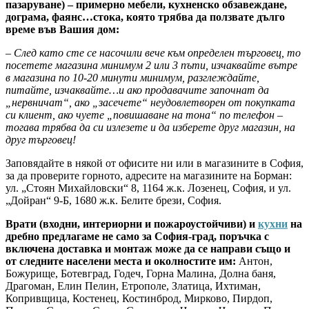
пазаруване) – примерно мебели, кухненско обзавеждане,
дограма, фаянс…стока, която трябва да ползвате дълго
време във Вашия дом:
– След като сте се насочили вече към определен търговец, то
посетете магазина минимум 2 или 3 пъти, изчаквайте вътре
в магазина по 10-20 минути минимум, разглеждайте,
питайте, изчаквайте…и ако продавачите започнат да
„нервничат“, ако „засечете“ неудовлетворен от покупката
си клиент, ако чуете „повишаване на тона“ по телефон –
тогава трябва да си излезете и да изберете друг магазин, на
друг търговец!
Заповядайте в някой от офисите ни или в магазините в София,
за да проверите горното, адресите на магазините на Борман:
ул. „Стоян Михайловски“ 8, 1164 ж.к. Лозенец, София, и ул.
„Дойран“ 9-Б, 1680 ж.к. Белите брези, София.
Врати (входни, интериорни и пожароустойчиви) и
кухни
на
дребно предлагаме не само за София-град, поръчка с
включена доставка и монтаж може да се направи също и
от следните населени места и околностите им:
Антон,
Божурище, Ботевград, Годеч, Горна Малина, Долна баня,
Драгоман, Елин Пелин, Етрополе, Златица, Ихтиман,
Копривщица, Костенец, Костинброд, Мирково, Пирдоп,