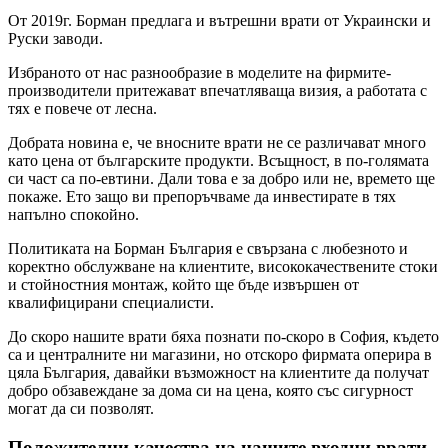
От 2019г. Борман предлага и вътрешни врати от Украински и
Руски заводи.
Избраното от нас разнообразие в моделите на фирмите-
производители притежават впечатляваща визия, а работата с
тях е повече от лесна.
Добрата новина е, че вносните врати не се различават много
като цена от българските продукти. Всъщност, в по-голямата
си част са по-евтини. Дали това е за добро или не, времето ще
покаже. Ето защо ви препоръчваме да инвестирате в тях
напълно спокойно.
Политиката на Борман България е свързана с любезното и
коректно обслужване на клиентите, висококачествените стоки
и стойностния монтаж, който ще бъде извършен от
квалифицирани специалисти.
До скоро нашите врати бяха познати по-скоро в София, където
са и централните ни магазини, но отскоро фирмата оперира в
цяла България, давайки възможност на клиентите да получат
добро обзавеждане за дома си на цена, която със сигурност
могат да си позволят.
Положителни качества на нашите входни врати