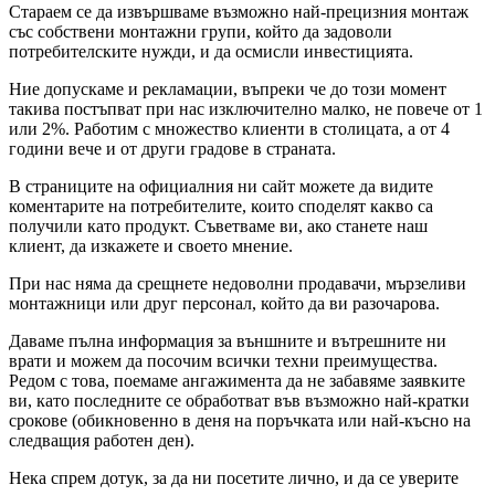
Стараем се да извършваме възможно най-прецизния монтаж
със собствени монтажни групи, който да задоволи
потребителските нужди, и да осмисли инвестицията.
Ние допускаме и рекламации, въпреки че до този момент
такива постъпват при нас изключително малко, не повече от 1
или 2%. Работим с множество клиенти в столицата, а от 4
години вече и от други градове в страната.
В страниците на официалния ни сайт можете да видите
коментарите на потребителите, които споделят какво са
получили като продукт. Съветваме ви, ако станете наш
клиент, да изкажете и своето мнение.
При нас няма да срещнете недоволни продавачи, мързеливи
монтажници или друг персонал, който да ви разочарова.
Даваме пълна информация за външните и вътрешните ни
врати и можем да посочим всички техни преимущества.
Редом с това, поемаме ангажимента да не забавяме заявките
ви, като последните се обработват във възможно най-кратки
срокове (обикновенно в деня на поръчката или най-късно на
следващия работен ден).
Нека спрем дотук, за да ни посетите лично, и да се уверите