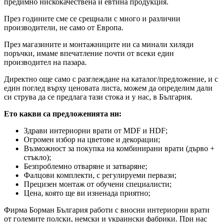
предимно нискокачествена и евтина продукция.
През годините сме се срещнали с много и различни
производители, не само от Европа.
През магазините и монтажниците ни са минали хиляди
поръчки, имаме впечатление почти от всеки един
производител на пазара.
Директно още само с разглеждане на каталог/предложение, и с
един поглед върху ценовата листа, можем да определим дали
си струва да се предлага тази стока и у нас, в България.
Ето какви са предложенията ни:
Здрави интериорни врати от MDF и HDF;
Огромен избор на цветове и декорации;
Възможност за покупка на комбинирани врати (дърво +
стъкло);
Безпроблемно отваряне и затваряне;
Фалцови комплекти, с регулируеми первази;
Прецизен монтаж от обучени специалисти;
Цена, която ще ви изненада приятно;
Фирма Борман България работи с вносни интериорни врати
от големите полски, немски и украински фабрики. При нас