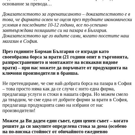
основание за превода…
Доказателството за горенаписаното – доказателството е в
това, че фирмата освен че оцеля през трудните икономически
условия в последните 10-12 години, все по-успешно
завтвърждава позициите си на пазара в България.
Доказателството ще го видите сами, когато посетите наш
магазин в София.
През годините Борман България се изгради като
своеобразна борса за врати (21 години опит в търговията,
разпространението и монтажите на всякакви видове
врати) – при нас можете да поръчвате от продукцията на
ключови производители в бранша.
Не претендираме, че сме най-добрата борса на пазара в София
– това просто няма как да се случи с нито една фирма,
предлагаща услуги и стоки в нашата сфера. Но можем смело
да твърдим, че сме една от добрите фирми за врати в София,
предлагаща продукцията само на избрани от нас
производители!
Можем да Ви дадем един съвет, един ценен съвет – когато
решите да си закупите определена стока за дома (особено
на по-висока стойност от обичайното ежедневно