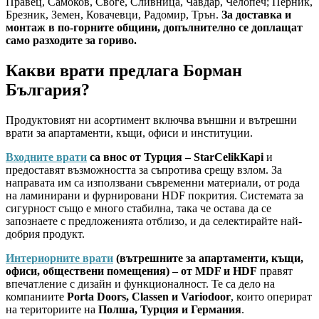
Правец, Самоков, Своге, Сливница, Чавдар, Челопеч; Перник,
Брезник, Земен, Ковачевци, Радомир, Трън.
За доставка и
монтаж в по-горните общини, допълнително се доплащат
само разходите за гориво.
Какви врати предлага Борман
България?
Продуктовият ни асортимент включва външни и вътрешни
врати за апартаменти, къщи, офиси и институции.
Входните врати
са внос от Турция – StarCelikKapi
и
предоставят възможността за съпротива срещу взлом. За
направата им са използвани съвременни материали, от рода
на ламинирани и фурнировани HDF покрития. Системата за
сигурност също е много стабилна, така че остава да се
запознаете с предложенията отблизо, и да селектирайте най-
добрия продукт.
Интериорните врати
(вътрешните за апартаменти, къщи,
офиси, обществени помещения) – от MDF и HDF
правят
впечатление с дизайн и функционалност. Те са дело на
компаниите
Porta Doors, Classen и Variodoor
, които оперират
на териториите на
Полша, Турция и Германия
.