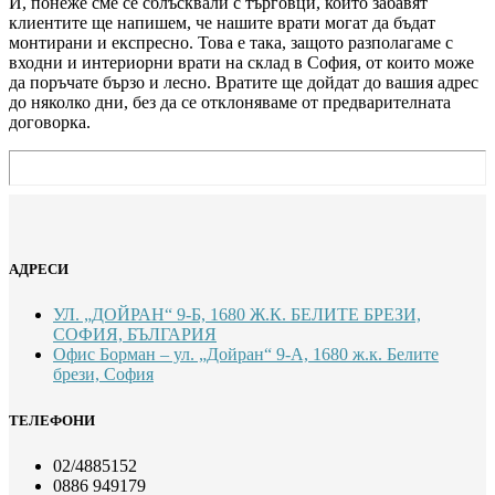
И, понеже сме се сблъсквали с търговци, които забавят
клиентите ще напишем, че нашите врати могат да бъдат
монтирани и експресно. Това е така, защото разполагаме с
входни и интериорни врати на склад в София, от които може
да поръчате бързо и лесно. Вратите ще дойдат до вашия адрес
до няколко дни, без да се отклоняваме от предварителната
договорка.
АДРЕСИ
УЛ. „ДОЙРАН“ 9-Б, 1680 Ж.К. БЕЛИТЕ БРЕЗИ,
СОФИЯ, БЪЛГАРИЯ
Офис Борман – ул. „Дойран“ 9-А, 1680 ж.к. Белите
брези, София
ТЕЛЕФОНИ
02/4885152
0886 949179