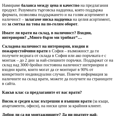
Намираме
баланса между цена и качество
на предлагания
продукт. Разумната търговска надценка, която поддържа
фирмата, позволява поддържането и на голям асортимент в
наличност –
залагаме ниска надценка
на целия асортимент,
но
за сметка на това на по-голям оборот
.
Имате ли врати на склад, в наличност? Входни,
интериорни? „Много бързо ми трябват“…
Складова наличност на интериорни, входни и
пожароустойчиви врати
в София – възможност да ги
получите веднага от склада в София или ако поръчката е с
монтаж – до 2 дни за най-спешните поръчки. Поддържат се на
склад над 3000 бройки постоянна наличност интериорни и
входни врати, които могат да се монтират в 90% от
конкретните индивидуални случаи. Повече информация за
наличните на склад врати, можете да получите на страниците
в сайта.
Какъв клас са предлаганите от вас врати?
Висок и среден клас вътрешни и външни врати
(за къщи,
апартаменти, офиси), на ниски цени за крайния клиент.
Добри ли са ви монтажниците? Да ни пратите най-