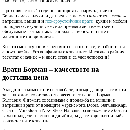
във всичко, което написахме по-горе.
През повече от 21 годишна история на фирмата, ние от
Борман сме се научили да предлагаме само качествена стока –
вътрешни, външни и
пожароустойчиви врати
, кухни и мебели
по поръчка, научили сме се да предлагаме и качествено
обслужване – от контакта с продавач-консултантите в
магазините ни, до монтажа.
Когато сме сигурни в качеството на стоката си, и работата ни
е по-спокойна, без конфликти с клиентите. И тогава крайния
резултат е налице – и двете страни са удовлетворени!
Врати Борман – качеството на
достъпна цена
Ако до този момент сте се колебали, откъде да поръчате врати
за вашия дом, то отговорът е лесен и се нарича Борман
България. Фирмата се занимава с продажба на външни и
вътрешни врати от водещите марки: Porta Doors, StarCelikKapi,
Classen, Variodoor и New Style. На ваше разположение е богата
гама от модели, цветове и дизайни, за да се задоволят и най-
взискателните клиенти.