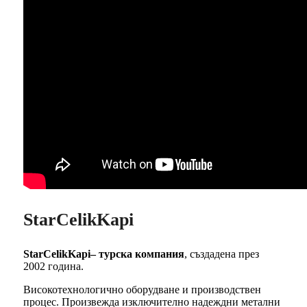
StarCelikKapi
StarCelikKapi– турска компания
, създадена през
2002 година.
Високотехнологично оборудване и производствен
процес. Произвежда изключително надеждни метални