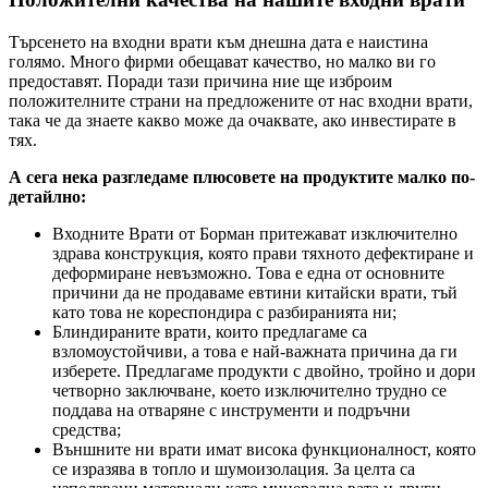
Търсенето на входни врати към днешна дата е наистина
голямо. Много фирми обещават качество, но малко ви го
предоставят. Поради тази причина ние ще изброим
положителните страни на предложените от нас входни врати,
така че да знаете какво може да очаквате, ако инвестирате в
тях.
А сега нека разгледаме плюсовете на продуктите малко по-
детайлно:
Входните Врати от Борман притежават изключително
здрава конструкция, която прави тяхното дефектиране и
деформиране невъзможно. Това е една от основните
причини да не продаваме евтини китайски врати, тъй
като това не кореспондира с разбиранията ни;
Блиндираните врати, които предлагаме са
взломоустойчиви, а това е най-важната причина да ги
изберете. Предлагаме продукти с двойно, тройно и дори
четворно заключване, което изключително трудно се
поддава на отваряне с инструменти и подръчни
средства;
Външните ни врати имат висока функционалност, която
се изразява в топло и шумоизолация. За целта са