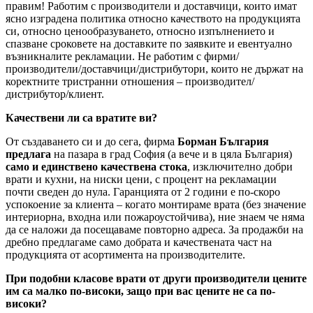
правим! Работим с производители и доставчици, които имат
ясно изградена политика относно качеството на продукцията
си, относно ценообразуването, относно изпълнението и
спазване сроковете на доставките по заявките и евентуално
възникналите рекламации. Не работим с фирми/
производители/доставчици/дистрибутори, които не държат на
коректните тристранни отношения – производител/
дистрибутор/клиент.
Качествени ли са вратите ви?
От създаването си и до сега, фирма
Борман България
предлага
на пазара в град София (а вече и в цяла България)
само и единствено качествена стока
, изключително добри
врати и кухни, на ниски цени, с процент на рекламации
почти сведен до нула. Гаранцията от 2 години е по-скоро
успокоение за клиента – когато монтираме врата (без значение
интериорна, входна или пожароустойчива), ние знаем че няма
да се наложи да посещаваме повторно адреса. За продажби на
дребно предлагаме само добрата и качествената част на
продукцията от асортимента на производителите.
При подобни класове врати от други производители цените
им са малко по-високи, защо при вас цените не са по-
високи?