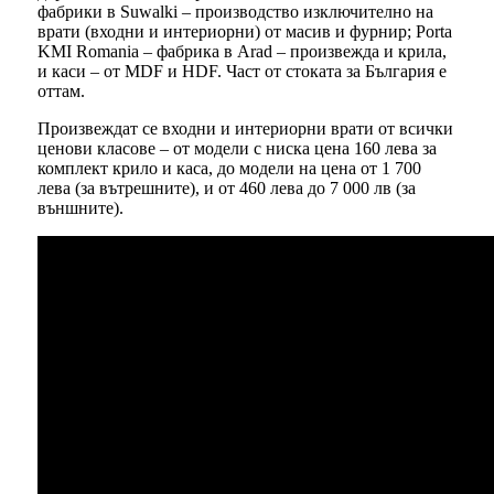
фабрики в Suwalki – производство изключително на
врати (входни и интериорни) от масив и фурнир; Porta
KMI Romania – фабрика в Arad – произвежда и крила,
и каси – от MDF и HDF. Част от стоката за България е
оттам.
Произвеждат се входни и интериорни врати от всички
ценови класове – от модели с ниска цена 160 лева за
комплект крило и каса, до модели на цена от 1 700
лева (за вътрешните), и от 460 лева до 7 000 лв (за
външните).