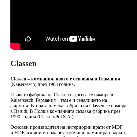
Classen
Classen – компания, която е основана в Германия
(Kaisersesch) през 1963 година.
Първата фабрика на Classen и досега се намира в
Kaisersesch, Германия – там е и седалището на
фирмата; Втората немска фабрика на Classen се намира
в Baruth; В Полша компанията създава фабрика през
1990 година (Classen-Pol S.A.).
Основен производител на интериорни врати от MDF
и HDF, входни и пожароустойчиви, ламиниран паркет,