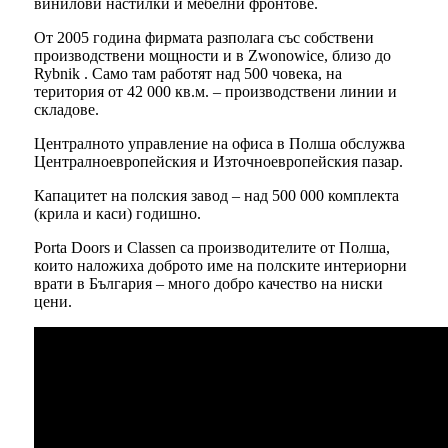
винилови настилки и мебелни фронтове.
От 2005 година фирмата разполага със собствени
производствени мощности и в Zwonowice, близо до
Rybnik . Само там работят над 500 човека, на
територия от 42 000 кв.м. – производствени линии и
складове.
Централното управление на офиса в Полша обслужва
Централноевропейския и Източноевропейския пазар.
Капацитет на полския завод – над 500 000 комплекта
(крила и каси) годишно.
Porta Doors и Classen са производителите от Полша,
които наложиха доброто име на полските интериорни
врати в България – много добро качество на ниски
цени.