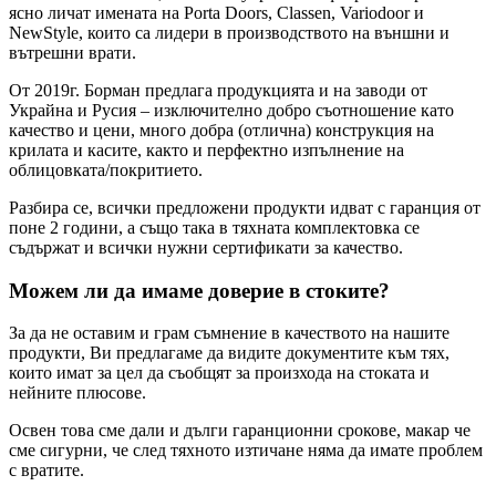
ясно личат имената на Porta Doors, Classen, Variodoor и
NewStyle, които са лидери в производството на външни и
вътрешни врати.
От 2019г. Борман предлага продукцията и на заводи от
Украйна и Русия – изключително добро съотношение като
качество и цени, много добра (отлична) конструкция на
крилата и касите, както и перфектно изпълнение на
облицовката/покритието.
Разбира се, всички предложени продукти идват с гаранция от
поне 2 години, а също така в тяхната комплектовка се
съдържат и всички нужни сертификати за качество.
Можем ли да имаме доверие в стоките?
За да не оставим и грам съмнение в качеството на нашите
продукти, Ви предлагаме да видите документите към тях,
които имат за цел да съобщят за произхода на стоката и
нейните плюсове.
Освен това сме дали и дълги гаранционни срокове, макар че
сме сигурни, че след тяхното изтичане няма да имате проблем
с вратите.