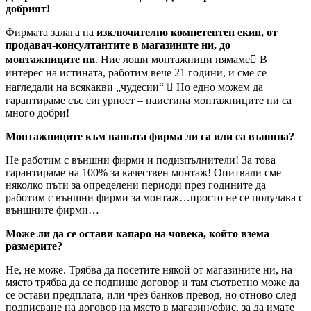
добрият!
Фирмата залага на
изключително компетентен екип, от
продавач-консултантите в магазините ни, до
монтажниците ни
. Ние лоши монтажници нямаме В
интерес на истината, работим вече 21 години, и сме се
нагледали на всякакви „чудесии“  Но едно можем да
гарантираме със сигурност – наистина монтажниците ни са
много добри!
Монтажниците към вашата фирма ли са или са външна?
Не работим с външни фирми и подизпълнители! За това
гарантираме на 100% за качествен монтаж! Опитвали сме
няколко пъти за определени периоди през годините да
работим с външни фирми за монтаж…просто не се получава с
външните фирми…
Може ли да се остави капаро на човека, който взема
размерите?
Не, не може. Трябва да посетите някой от магазините ни, на
място трябва да се подпише договор и там съответно може да
се остави предплата, или чрез банков превод, но отново след
подписване на договор на място в магазин/офис, за да имате