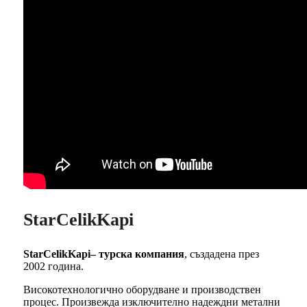
StarCelikKapi
StarCelikKapi– турска компания
, създадена през
2002 година.
Високотехнологично оборудване и производствен
процес. Произвежда изключително надеждни метални