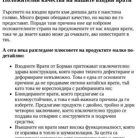
Търсенето на входни врати към днешна дата е наистина
голямо. Много фирми обещават качество, но малко ви го
предоставят. Поради тази причина ние ще изброим
положителните страни на предложените от нас входни врати,
така че да знаете какво може да очаквате, ако инвестирате в
тях.
А сега нека разгледаме плюсовете на продуктите малко по-
детайлно:
Входните Врати от Борман притежават изключително
здрава конструкция, която прави тяхното дефектиране и
деформиране невъзможно. Това е една от основните
причини да не продаваме евтини китайски врати, тъй
като това не кореспондира с разбиранията ни;
Блиндираните врати, които предлагаме са
взломоустойчиви, а това е най-важната причина да ги
изберете. Предлагаме продукти с двойно, тройно и дори
четворно заключване, което изключително трудно се
поддава на отваряне с инструменти и подръчни
средства;
Външните ни врати имат висока функционалност, която
се изразява в топло и шумоизолация. За целта са