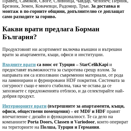
Правец, Самоков, Своге, Сливница, Чавдар, Челопеч; Перник,
Брезник, Земен, Ковачевци, Радомир, Трън.
За доставка и
монтаж в по-горните общини, допълнително се доплащат
само разходите за гориво.
Какви врати предлага Борман
България?
Продуктовият ни асортимент включва външни и вътрешни
врати за апартаменти, къщи, офиси и институции.
Входните врати
са внос от Турция – StarCelikKapi
и
предоставят възможността за съпротива срещу взлом. За
направата им са използвани съвременни материали, от рода
на ламинирани и фурнировани HDF покрития. Системата за
сигурност също е много стабилна, така че остава да се
запознаете с предложенията отблизо, и да селектирайте най-
добрия продукт.
Интериорните врати
(вътрешните за апартаменти, къщи,
офиси, обществени помещения) – от MDF и HDF
правят
впечатление с дизайн и функционалност. Те са дело на
компаниите
Porta Doors, Classen и Variodoor
, които оперират
на териториите на
Полша, Турция и Германия
.