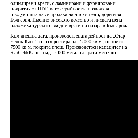
блиндирани врати, с ламинирани и фурнировани
покрития от HDF, като серийността позволява
продукцията да се продава на ниски цени, дори и за
България. Именно високото качество и ниската цена
наложиха турските входни врати на пазара в България.
Към днешна дата, производствената дейност на „Стар
Челик Капъ“ се разпростира на 15 000 кв.м., от които
7500 кв.м. покрита площ. Производствен капацитет на
StarCelikKapi – над 12 000 метални врати месечно.