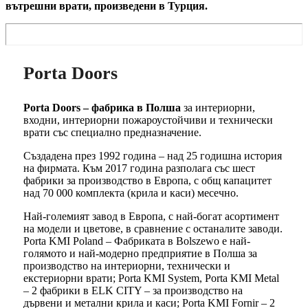
вътрешни врати, произведени в Турция.
Porta Doors
Porta Doors – фабрика в Полша
за интериорни,
входни, интериорни пожароустойчиви и технически
врати със специално предназначение.
Създадена през 1992 година – над 25 годишна история
на фирмата. Към 2017 година разполага със шест
фабрики за производство в Европа, с общ капацитет
над 70 000 комплекта (крила и каси) месечно.
Най-големият завод в Европа, с най-богат асортимент
на модели и цветове, в сравнение с останалите заводи.
Porta KMI Poland – Фабриката в Bolszewo е най-
голямото и най-модерно предприятие в Полша за
производство на интериорни, технически и
екстериорни врати; Porta KMI System, Porta KMI Metal
– 2 фабрики в ELK CITY – за производство на
дървени и метални крила и каси; Porta KMI Fornir – 2