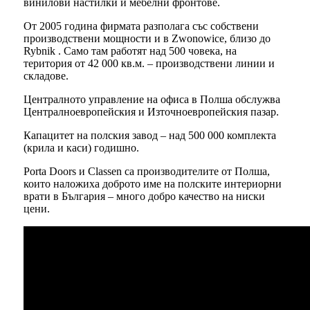
винилови настилки и мебелни фронтове.
От 2005 година фирмата разполага със собствени
производствени мощности и в Zwonowice, близо до
Rybnik . Само там работят над 500 човека, на
територия от 42 000 кв.м. – производствени линии и
складове.
Централното управление на офиса в Полша обслужва
Централноевропейския и Източноевропейския пазар.
Капацитет на полския завод – над 500 000 комплекта
(крила и каси) годишно.
Porta Doors и Classen са производителите от Полша,
които наложиха доброто име на полските интериорни
врати в България – много добро качество на ниски
цени.