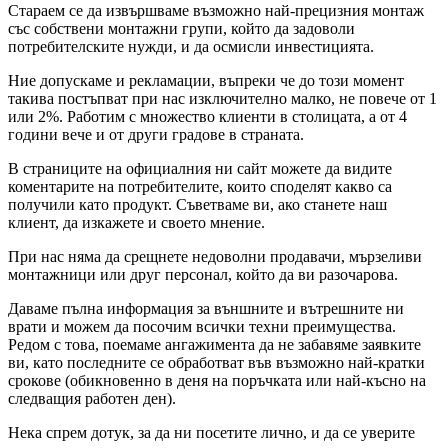
Стараем се да извършваме възможно най-прецизния монтаж
със собствени монтажни групи, който да задоволи
потребителските нужди, и да осмисли инвестицията.
Ние допускаме и рекламации, въпреки че до този момент
такива постъпват при нас изключително малко, не повече от 1
или 2%. Работим с множество клиенти в столицата, а от 4
години вече и от други градове в страната.
В страниците на официалния ни сайт можете да видите
коментарите на потребителите, които споделят какво са
получили като продукт. Съветваме ви, ако станете наш
клиент, да изкажете и своето мнение.
При нас няма да срещнете недоволни продавачи, мързеливи
монтажници или друг персонал, който да ви разочарова.
Даваме пълна информация за външните и вътрешните ни
врати и можем да посочим всички техни преимущества.
Редом с това, поемаме ангажимента да не забавяме заявките
ви, като последните се обработват във възможно най-кратки
срокове (обикновенно в деня на поръчката или най-късно на
следващия работен ден).
Нека спрем дотук, за да ни посетите лично, и да се уверите