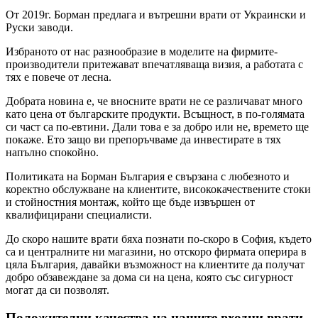
От 2019г. Борман предлага и вътрешни врати от Украински и
Руски заводи.
Избраното от нас разнообразие в моделите на фирмите-
производители притежават впечатляваща визия, а работата с
тях е повече от лесна.
Добрата новина е, че вносните врати не се различават много
като цена от българските продукти. Всъщност, в по-голямата
си част са по-евтини. Дали това е за добро или не, времето ще
покаже. Ето защо ви препоръчваме да инвестирате в тях
напълно спокойно.
Политиката на Борман България е свързана с любезното и
коректно обслужване на клиентите, висококачествените стоки
и стойностния монтаж, който ще бъде извършен от
квалифицирани специалисти.
До скоро нашите врати бяха познати по-скоро в София, където
са и централните ни магазини, но отскоро фирмата оперира в
цяла България, давайки възможност на клиентите да получат
добро обзавеждане за дома си на цена, която със сигурност
могат да си позволят.
Положителни качества на нашите входни врати