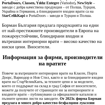
PortaDoors, Classen, Yıldız Entegre
(Variodor)
, NewStyle
–
заводи с добра качествена продукция – от Полша, Турция,
Украйна и Германия, а блиндираните входни врати са на
StarCelikKapi
и PortaDoors – заводи в Турция и Полша.
Борман България предлага продукцията на едни
от най-престижните производители в Европа на
пожароустойчиви, блиндирани входни и
вътрешни интериорни врати – високо качество на
ниски цени. Вносители.
Информация за фирми, производители
на вратите
Повече за вътрешните интериорни врати на Класен, Порта
Доорс, Вариодор и Нов Стил, както и за блиндираните входни
врати на СтарЧеликКапъ, за техните цени и за моделите,
които се поддържат на склад в град София от вносителите,
можете да получите от страниците ни за интериорните и
входните врати – публикувани са официалните каталози и
пълните ценови листи на заводите.
От 2023г. фирма Борман
предлага и много добро качество безфалцови луксозни