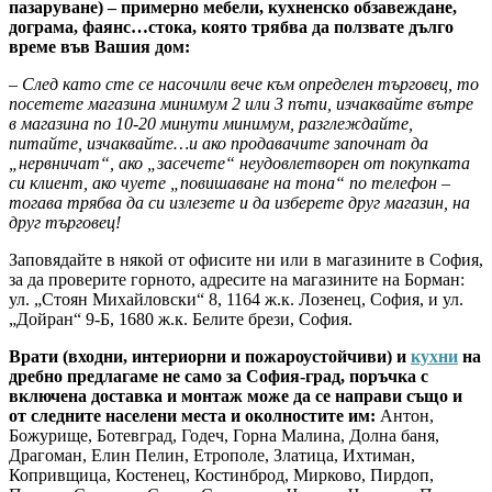
пазаруване) – примерно мебели, кухненско обзавеждане,
дограма, фаянс…стока, която трябва да ползвате дълго
време във Вашия дом:
– След като сте се насочили вече към определен търговец, то
посетете магазина минимум 2 или 3 пъти, изчаквайте вътре
в магазина по 10-20 минути минимум, разглеждайте,
питайте, изчаквайте…и ако продавачите започнат да
„нервничат“, ако „засечете“ неудовлетворен от покупката
си клиент, ако чуете „повишаване на тона“ по телефон –
тогава трябва да си излезете и да изберете друг магазин, на
друг търговец!
Заповядайте в някой от офисите ни или в магазините в София,
за да проверите горното, адресите на магазините на Борман:
ул. „Стоян Михайловски“ 8, 1164 ж.к. Лозенец, София, и ул.
„Дойран“ 9-Б, 1680 ж.к. Белите брези, София.
Врати (входни, интериорни и пожароустойчиви) и
кухни
на
дребно предлагаме не само за София-град, поръчка с
включена доставка и монтаж може да се направи също и
от следните населени места и околностите им:
Антон,
Божурище, Ботевград, Годеч, Горна Малина, Долна баня,
Драгоман, Елин Пелин, Етрополе, Златица, Ихтиман,
Копривщица, Костенец, Костинброд, Мирково, Пирдоп,