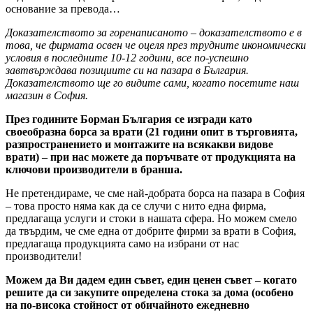
основание за превода…
Доказателството за горенаписаното – доказателството е в
това, че фирмата освен че оцеля през трудните икономически
условия в последните 10-12 години, все по-успешно
завтвърждава позициите си на пазара в България.
Доказателството ще го видите сами, когато посетите наш
магазин в София.
През годините Борман България се изгради като
своеобразна борса за врати (21 години опит в търговията,
разпространението и монтажите на всякакви видове
врати) – при нас можете да поръчвате от продукцията на
ключови производители в бранша.
Не претендираме, че сме най-добрата борса на пазара в София
– това просто няма как да се случи с нито една фирма,
предлагаща услуги и стоки в нашата сфера. Но можем смело
да твърдим, че сме една от добрите фирми за врати в София,
предлагаща продукцията само на избрани от нас
производители!
Можем да Ви дадем един съвет, един ценен съвет – когато
решите да си закупите определена стока за дома (особено
на по-висока стойност от обичайното ежедневно