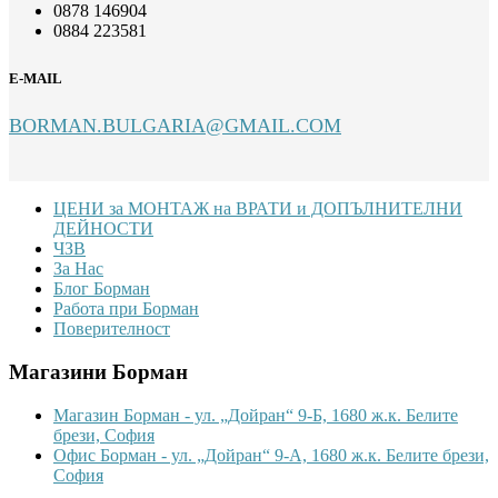
0878 146904
0884 223581
E-MAIL
BORMAN.BULGARIA@GMAIL.COM
Footer
ЦЕНИ за МОНТАЖ на ВРАТИ и ДОПЪЛНИТЕЛНИ
ДЕЙНОСТИ
ЧЗВ
За Нас
Блог Борман
Работа при Борман
Поверителност
Магазини Борман
Магазин Борман - ул. „Дойран“ 9-Б, 1680 ж.к. Белите
брези, София
Офис Борман - ул. „Дойран“ 9-А, 1680 ж.к. Белите брези,
София