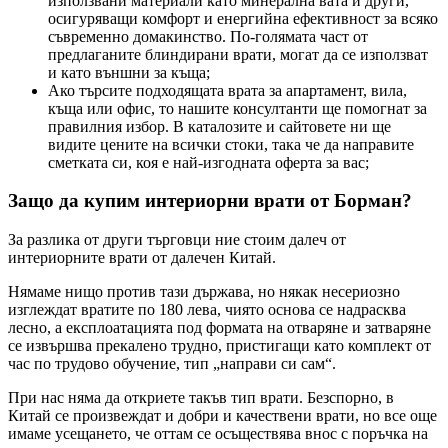
използвани материали като минерална вата и други,
осигуряващи комфорт и енергийна ефективност за всяко
съвременно домакинство. По-голямата част от
предлаганите блиндирани врати, могат да се използват
и като външни за къща;
Ако търсите подходящата врата за апартамент, вила,
къща или офис, то нашите консултанти ще помогнат за
правилния избор. В каталозите и сайтовете ни ще
видите цените на всички стоки, така че да направите
сметката си, коя е най-изгодната оферта за вас;
Защо да купим интериорни врати от Борман?
За разлика от други търговци ние стоим далеч от
интериорните врати от далечен Китай.
Нямаме нищо против тази държава, но някак несериозно
изглеждат вратите по 180 лева, чиято основа се надрасква
лесно, а експлоатацията под формата на отваряне и затваряне
се извършва прекалено трудно, пристигащи като комплект от
час по трудово обучение, тип „направи си сам“.
При нас няма да откриете такъв тип врати. Безспорно, в
Китай се произвеждат и добри и качествени врати, но все още
имаме усещането, че оттам се осъществява внос с поръчка на