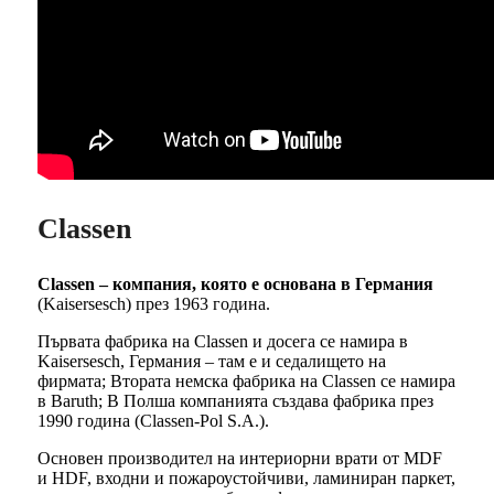
Classen
Classen – компания, която е основана в Германия
(Kaisersesch) през 1963 година.
Първата фабрика на Classen и досега се намира в
Kaisersesch, Германия – там е и седалището на
фирмата; Втората немска фабрика на Classen се намира
в Baruth; В Полша компанията създава фабрика през
1990 година (Classen-Pol S.A.).
Основен производител на интериорни врати от MDF
и HDF, входни и пожароустойчиви, ламиниран паркет,