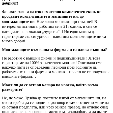
добрият!
Фирмата залага на
изключително компетентен екип, от
продавач-консултантите в магазините ни, до
монтажниците ни
. Ние лоши монтажници нямаме В
интерес на истината, работим вече 21 години, и сме се
нагледали на всякакви „чудесии“  Но едно можем да
гарантираме със сигурност – наистина монтажниците ни са
много добри!
Монтажниците към вашата фирма ли са или са външна?
Не работим с външни фирми и подизпълнители! За това
гарантираме на 100% за качествен монтаж! Опитвали сме
няколко пъти за определени периоди през годините да
работим с външни фирми за монтаж…просто не се получава с
външните фирми…
Може ли да се остави капаро на човека, който взема
размерите?
Не, не може. Трябва да посетите някой от магазините ни, на
място трябва да се подпише договор и там съответно може да
се остави предплата, или чрез банков превод, но отново след
подписване на договор на място в магазин/офис, за да имате