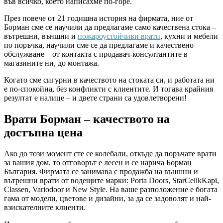
във всичко, което написахме по-горе.
През повече от 21 годишна история на фирмата, ние от
Борман сме се научили да предлагаме само качествена стока –
вътрешни, външни и
пожароустойчиви врати
, кухни и мебели
по поръчка, научили сме се да предлагаме и качествено
обслужване – от контакта с продавач-консултантите в
магазините ни, до монтажа.
Когато сме сигурни в качеството на стоката си, и работата ни
е по-спокойна, без конфликти с клиентите. И тогава крайния
резултат е налице – и двете страни са удовлетворени!
Врати Борман – качеството на
достъпна цена
Ако до този момент сте се колебали, откъде да поръчате врати
за вашия дом, то отговорът е лесен и се нарича Борман
България. Фирмата се занимава с продажба на външни и
вътрешни врати от водещите марки: Porta Doors, StarCelikKapi,
Classen, Variodoor и New Style. На ваше разположение е богата
гама от модели, цветове и дизайни, за да се задоволят и най-
взискателните клиенти.