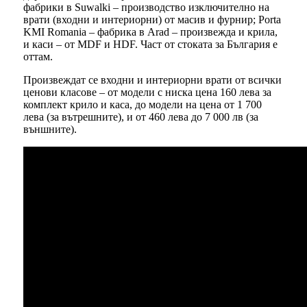
фабрики в Suwalki – производство изключително на
врати (входни и интериорни) от масив и фурнир; Porta
KMI Romania – фабрика в Arad – произвежда и крила,
и каси – от MDF и HDF. Част от стоката за България е
оттам.
Произвеждат се входни и интериорни врати от всички
ценови класове – от модели с ниска цена 160 лева за
комплект крило и каса, до модели на цена от 1 700
лева (за вътрешните), и от 460 лева до 7 000 лв (за
външните).