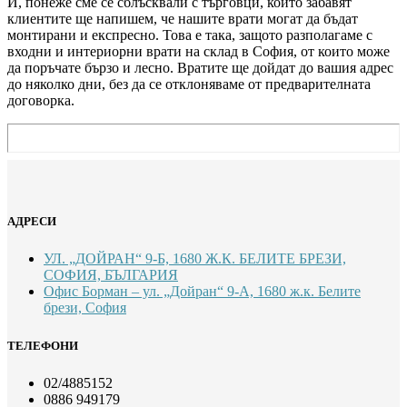
И, понеже сме се сблъсквали с търговци, които забавят
клиентите ще напишем, че нашите врати могат да бъдат
монтирани и експресно. Това е така, защото разполагаме с
входни и интериорни врати на склад в София, от които може
да поръчате бързо и лесно. Вратите ще дойдат до вашия адрес
до няколко дни, без да се отклоняваме от предварителната
договорка.
АДРЕСИ
УЛ. „ДОЙРАН“ 9-Б, 1680 Ж.К. БЕЛИТЕ БРЕЗИ,
СОФИЯ, БЪЛГАРИЯ
Офис Борман – ул. „Дойран“ 9-А, 1680 ж.к. Белите
брези, София
ТЕЛЕФОНИ
02/4885152
0886 949179