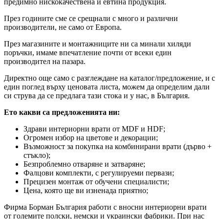
предимно нискокачествена и евтина продукция.
През годините сме се срещнали с много и различни
производители, не само от Европа.
През магазините и монтажниците ни са минали хиляди
поръчки, имаме впечатление почти от всеки един
производител на пазара.
Директно още само с разглеждане на каталог/предложение, и с
един поглед върху ценовата листа, можем да определим дали
си струва да се предлага тази стока и у нас, в България.
Ето какви са предложенията ни:
Здрави интериорни врати от MDF и HDF;
Огромен избор на цветове и декорации;
Възможност за покупка на комбинирани врати (дърво +
стъкло);
Безпроблемно отваряне и затваряне;
Фалцови комплекти, с регулируеми первази;
Прецизен монтаж от обучени специалисти;
Цена, която ще ви изненада приятно;
Фирма Борман България работи с вносни интериорни врати
от големите полски, немски и украински фабрики. При нас