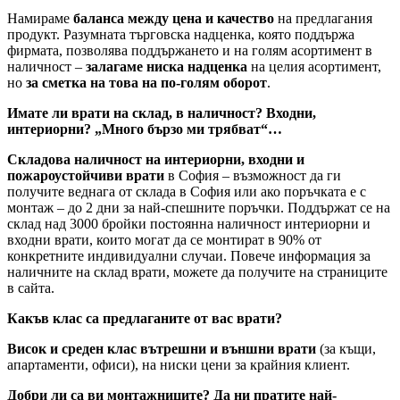
Намираме
баланса между цена и качество
на предлагания
продукт. Разумната търговска надценка, която поддържа
фирмата, позволява поддържането и на голям асортимент в
наличност –
залагаме ниска надценка
на целия асортимент,
но
за сметка на това на по-голям оборот
.
Имате ли врати на склад, в наличност? Входни,
интериорни? „Много бързо ми трябват“…
Складова наличност на интериорни, входни и
пожароустойчиви врати
в София – възможност да ги
получите веднага от склада в София или ако поръчката е с
монтаж – до 2 дни за най-спешните поръчки. Поддържат се на
склад над 3000 бройки постоянна наличност интериорни и
входни врати, които могат да се монтират в 90% от
конкретните индивидуални случаи. Повече информация за
наличните на склад врати, можете да получите на страниците
в сайта.
Какъв клас са предлаганите от вас врати?
Висок и среден клас вътрешни и външни врати
(за къщи,
апартаменти, офиси), на ниски цени за крайния клиент.
Добри ли са ви монтажниците? Да ни пратите най-