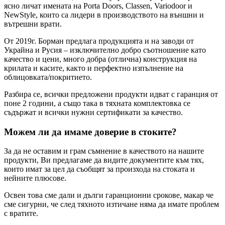
ясно личат имената на Porta Doors, Classen, Variodoor и
NewStyle, които са лидери в производството на външни и
вътрешни врати.
От 2019г. Борман предлага продукцията и на заводи от
Украйна и Русия – изключително добро съотношение като
качество и цени, много добра (отлична) конструкция на
крилата и касите, както и перфектно изпълнение на
облицовката/покритието.
Разбира се, всички предложени продукти идват с гаранция от
поне 2 години, а също така в тяхната комплектовка се
съдържат и всички нужни сертификати за качество.
Можем ли да имаме доверие в стоките?
За да не оставим и грам съмнение в качеството на нашите
продукти, Ви предлагаме да видите документите към тях,
които имат за цел да съобщят за произхода на стоката и
нейните плюсове.
Освен това сме дали и дълги гаранционни срокове, макар че
сме сигурни, че след тяхното изтичане няма да имате проблем
с вратите.