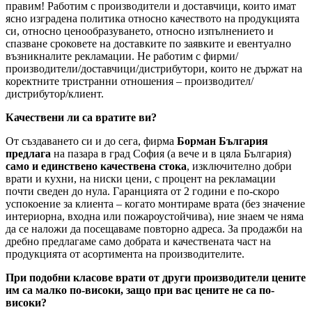
правим! Работим с производители и доставчици, които имат
ясно изградена политика относно качеството на продукцията
си, относно ценообразуването, относно изпълнението и
спазване сроковете на доставките по заявките и евентуално
възникналите рекламации. Не работим с фирми/
производители/доставчици/дистрибутори, които не държат на
коректните тристранни отношения – производител/
дистрибутор/клиент.
Качествени ли са вратите ви?
От създаването си и до сега, фирма
Борман България
предлага
на пазара в град София (а вече и в цяла България)
само и единствено качествена стока
, изключително добри
врати и кухни, на ниски цени, с процент на рекламации
почти сведен до нула. Гаранцията от 2 години е по-скоро
успокоение за клиента – когато монтираме врата (без значение
интериорна, входна или пожароустойчива), ние знаем че няма
да се наложи да посещаваме повторно адреса. За продажби на
дребно предлагаме само добрата и качествената част на
продукцията от асортимента на производителите.
При подобни класове врати от други производители цените
им са малко по-високи, защо при вас цените не са по-
високи?