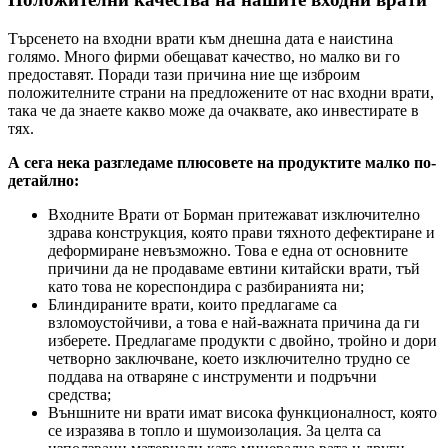
Търсенето на входни врати към днешна дата е наистина
голямо. Много фирми обещават качество, но малко ви го
предоставят. Поради тази причина ние ще изброим
положителните страни на предложените от нас входни врати,
така че да знаете какво може да очаквате, ако инвестирате в
тях.
А сега нека разгледаме плюсовете на продуктите малко по-
детайлно:
Входните Врати от Борман притежават изключително
здрава конструкция, която прави тяхното дефектиране и
деформиране невъзможно. Това е една от основните
причини да не продаваме евтини китайски врати, тъй
като това не кореспондира с разбиранията ни;
Блиндираните врати, които предлагаме са
взломоустойчиви, а това е най-важната причина да ги
изберете. Предлагаме продукти с двойно, тройно и дори
четворно заключване, което изключително трудно се
поддава на отваряне с инструменти и подръчни
средства;
Външните ни врати имат висока функционалност, която
се изразява в топло и шумоизолация. За целта са