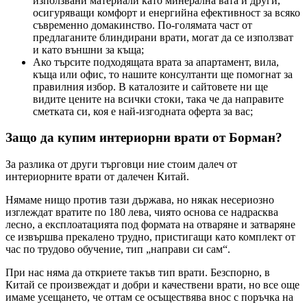
използвани материали като минерална вата и други,
осигуряващи комфорт и енергийна ефективност за всяко
съвременно домакинство. По-голямата част от
предлаганите блиндирани врати, могат да се използват
и като външни за къща;
Ако търсите подходящата врата за апартамент, вила,
къща или офис, то нашите консултанти ще помогнат за
правилния избор. В каталозите и сайтовете ни ще
видите цените на всички стоки, така че да направите
сметката си, коя е най-изгодната оферта за вас;
Защо да купим интериорни врати от Борман?
За разлика от други търговци ние стоим далеч от
интериорните врати от далечен Китай.
Нямаме нищо против тази държава, но някак несериозно
изглеждат вратите по 180 лева, чиято основа се надрасква
лесно, а експлоатацията под формата на отваряне и затваряне
се извършва прекалено трудно, пристигащи като комплект от
час по трудово обучение, тип „направи си сам“.
При нас няма да откриете такъв тип врати. Безспорно, в
Китай се произвеждат и добри и качествени врати, но все още
имаме усещането, че оттам се осъществява внос с поръчка на