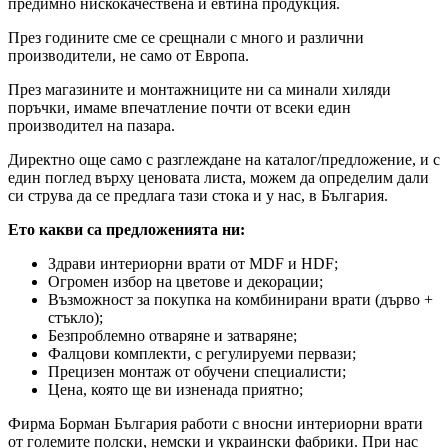
предимно нискокачествена и евтина продукция.
През годините сме се срещнали с много и различни
производители, не само от Европа.
През магазините и монтажниците ни са минали хиляди
поръчки, имаме впечатление почти от всеки един
производител на пазара.
Директно още само с разглеждане на каталог/предложение, и с
един поглед върху ценовата листа, можем да определим дали
си струва да се предлага тази стока и у нас, в България.
Ето какви са предложенията ни:
Здрави интериорни врати от MDF и HDF;
Огромен избор на цветове и декорации;
Възможност за покупка на комбинирани врати (дърво +
стъкло);
Безпроблемно отваряне и затваряне;
Фалцови комплекти, с регулируеми первази;
Прецизен монтаж от обучени специалисти;
Цена, която ще ви изненада приятно;
Фирма Борман България работи с вносни интериорни врати
от големите полски, немски и украински фабрики. При нас