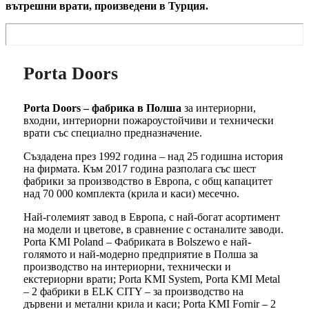
вътрешни врати, произведени в Турция.
Porta Doors
Porta Doors – фабрика в Полша
за интериорни,
входни, интериорни пожароустойчиви и технически
врати със специално предназначение.
Създадена през 1992 година – над 25 годишна история
на фирмата. Към 2017 година разполага със шест
фабрики за производство в Европа, с общ капацитет
над 70 000 комплекта (крила и каси) месечно.
Най-големият завод в Европа, с най-богат асортимент
на модели и цветове, в сравнение с останалите заводи.
Porta KMI Poland – Фабриката в Bolszewo е най-
голямото и най-модерно предприятие в Полша за
производство на интериорни, технически и
екстериорни врати; Porta KMI System, Porta KMI Metal
– 2 фабрики в ELK CITY – за производство на
дървени и метални крила и каси; Porta KMI Fornir – 2