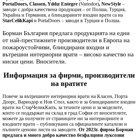
PortaDoors, Classen, Yıldız Entegre
(Variodor)
, NewStyle
–
заводи с добра качествена продукция – от Полша, Турция,
Украйна и Германия, а блиндираните входни врати са на
StarCelikKapi
и PortaDoors – заводи в Турция и Полша.
Борман България предлага продукцията на едни
от най-престижните производители в Европа на
пожароустойчиви, блиндирани входни и
вътрешни интериорни врати – високо качество на
ниски цени. Вносители.
Информация за фирми, производители
на вратите
Повече за вътрешните интериорни врати на Класен, Порта
Доорс, Вариодор и Нов Стил, както и за блиндираните входни
врати на СтарЧеликКапъ, за техните цени и за моделите,
които се поддържат на склад в град София от вносителите,
можете да получите от страниците ни за интериорните и
входните врати – публикувани са официалните каталози и
пълните ценови листи на заводите.
От 2023г. фирма Борман
предлага и много добро качество безфалцови луксозни