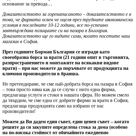
основание за превода…
Доказателството за горенаписаното – доказателството е в
това, че фирмата освен че оцеля през трудните икономически
условия в последните 10-12 години, все по-успешно
завтвърждава позициите си на пазара в България.
Доказателството ще го видите сами, когато посетите наш
магазин в София.
През годините Борман България се изгради като
своеобразна борса за врати (21 години опит в търговията,
разпространението и монтажите на всякакви видове
врати) – при нас можете да поръчвате от продукцията на
ключови производители в бранша.
Не претендираме, че сме най-добрата борса на пазара в София
– това просто няма как да се случи с нито една фирма,
предлагаща услуги и стоки в нашата сфера. Но можем смело
да твърдим, че сме една от добрите фирми за врати в София,
предлагаща продукцията само на избрани от нас
производители!
Можем да Ви дадем един съвет, един ценен съвет – когато
решите да си закупите определена стока за дома (особено
на по-висока стойност от обичайното ежедневно