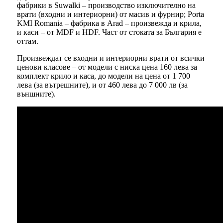
фабрики в Suwalki – производство изключително на
врати (входни и интериорни) от масив и фурнир; Porta
KMI Romania – фабрика в Arad – произвежда и крила,
и каси – от MDF и HDF. Част от стоката за България е
оттам.
Произвеждат се входни и интериорни врати от всички
ценови класове – от модели с ниска цена 160 лева за
комплект крило и каса, до модели на цена от 1 700
лева (за вътрешните), и от 460 лева до 7 000 лв (за
външните).