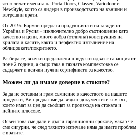
ясно личат имената на Porta Doors, Classen, Variodoor и
NewStyle, които са лидери в производството на външни и
вътрешни врати.
От 2019г. Борман предлага продукцията и на заводи от
Украйна и Русия – изключително добро съотношение като
качество и цени, много добра (отлична) конструкция на
крилата и касите, както и перфектно изпълнение на
облицовката/покритието.
Разбира се, всички предложени продукти идват с гаранция от
поне 2 години, а също така в тяхната комплектовка се
съдържат и всички нужни сертификати за качество.
Можем ли да имаме доверие в стоките?
За да не оставим и грам съмнение в качеството на нашите
продукти, Ви предлагаме да видите документите към тях,
които имат за цел да съобщят за произхода на стоката и
нейните плюсове.
Освен това сме дали и дълги гаранционни срокове, макар че
сме сигурни, че след тяхното изтичане няма да имате проблем
с вратите.