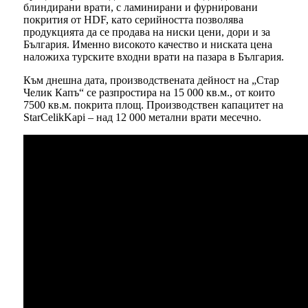
блиндирани врати, с ламинирани и фурнировани
покрития от HDF, като серийността позволява
продукцията да се продава на ниски цени, дори и за
България. Именно високото качество и ниската цена
наложиха турските входни врати на пазара в България.
Към днешна дата, производствената дейност на „Стар
Челик Капъ“ се разпростира на 15 000 кв.м., от които
7500 кв.м. покрита площ. Производствен капацитет на
StarCelikKapi – над 12 000 метални врати месечно.