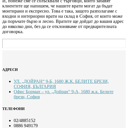
И, понеже сме се сблъсквали с търговци, които забавят
клиентите ще напишем, че нашите врати могат да бъдат
монтирани и експресно. Това е така, защото разполагаме с
входни и интериорни врати на склад в София, от които може
да поръчате бързо и лесно. Вратите ще дойдат до вашия адрес
до няколко дни, без да се отклоняваме от предварителната
договорка.
АДРЕСИ
УЛ. „ДОЙРАН“ 9-Б, 1680 Ж.К. БЕЛИТЕ БРЕЗИ,
СОФИЯ, БЪЛГАРИЯ
Офис Борман – ул. „Дойран“ 9-А, 1680 ж.к. Белите
брези, София
ТЕЛЕФОНИ
02/4885152
0886 949179