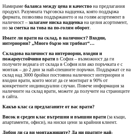
Намираме
баланса между цена и качество
на предлагания
продукт. Разумната търговска надценка, която поддържа
фирмата, позволява поддържането и на голям асортимент в
наличност –
залагаме ниска надценка
на целия асортимент,
но
за сметка на това на по-голям оборот
.
Имате ли врати на склад, в наличност? Входни,
интериорни? „Много бързо ми трябват“…
Складова наличност на интериорни, входни и
пожароустойчиви врати
в София – възможност да ги
получите веднага от склада в София или ако поръчката е с
монтаж – до 2 дни за най-спешните поръчки. Поддържат се на
склад над 3000 бройки постоянна наличност интериорни и
входни врати, които могат да се монтират в 90% от
конкретните индивидуални случаи. Повече информация за
наличните на склад врати, можете да получите на страниците
в сайта.
Какъв клас са предлаганите от вас врати?
Висок и среден клас вътрешни и външни врати
(за къщи,
апартаменти, офиси), на ниски цени за крайния клиент.
Добри ли са ви монтажниците? Да ни пратите най-