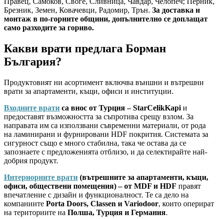
Правец, Самоков, Своге, Сливница, Чавдар, Челопеч; Перник,
Брезник, Земен, Ковачевци, Радомир, Трън.
За доставка и
монтаж в по-горните общини, допълнително се доплащат
само разходите за гориво.
Какви врати предлага Борман
България?
Продуктовият ни асортимент включва външни и вътрешни
врати за апартаменти, къщи, офиси и институции.
Входните врати
са внос от Турция – StarCelikKapi
и
предоставят възможността за съпротива срещу взлом. За
направата им са използвани съвременни материали, от рода
на ламинирани и фурнировани HDF покрития. Системата за
сигурност също е много стабилна, така че остава да се
запознаете с предложенията отблизо, и да селектирайте най-
добрия продукт.
Интериорните врати
(вътрешните за апартаменти, къщи,
офиси, обществени помещения) – от MDF и HDF
правят
впечатление с дизайн и функционалност. Те са дело на
компаниите
Porta Doors, Classen и Variodoor
, които оперират
на териториите на
Полша, Турция и Германия
.