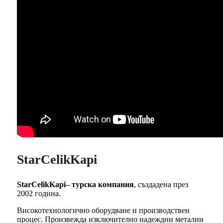
StarCelikKapi
StarCelikKapi– турска компания
, създадена през
2002 година.
Високотехнологично оборудване и производствен
процес. Произвежда изключително надеждни метални