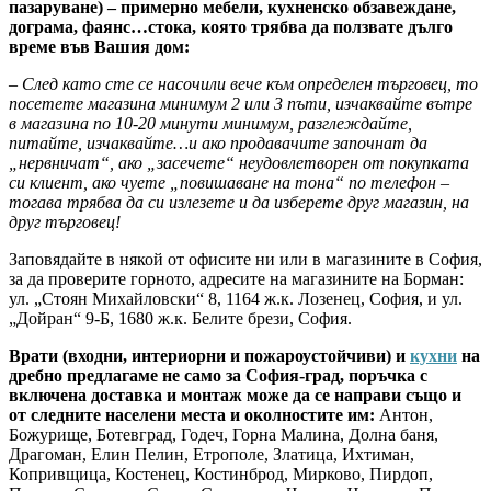
пазаруване) – примерно мебели, кухненско обзавеждане,
дограма, фаянс…стока, която трябва да ползвате дълго
време във Вашия дом:
– След като сте се насочили вече към определен търговец, то
посетете магазина минимум 2 или 3 пъти, изчаквайте вътре
в магазина по 10-20 минути минимум, разглеждайте,
питайте, изчаквайте…и ако продавачите започнат да
„нервничат“, ако „засечете“ неудовлетворен от покупката
си клиент, ако чуете „повишаване на тона“ по телефон –
тогава трябва да си излезете и да изберете друг магазин, на
друг търговец!
Заповядайте в някой от офисите ни или в магазините в София,
за да проверите горното, адресите на магазините на Борман:
ул. „Стоян Михайловски“ 8, 1164 ж.к. Лозенец, София, и ул.
„Дойран“ 9-Б, 1680 ж.к. Белите брези, София.
Врати (входни, интериорни и пожароустойчиви) и
кухни
на
дребно предлагаме не само за София-град, поръчка с
включена доставка и монтаж може да се направи също и
от следните населени места и околностите им:
Антон,
Божурище, Ботевград, Годеч, Горна Малина, Долна баня,
Драгоман, Елин Пелин, Етрополе, Златица, Ихтиман,
Копривщица, Костенец, Костинброд, Мирково, Пирдоп,