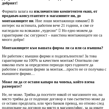
добрият!
Фирмата залага на
изключително компетентен екип, от
продавач-консултантите в магазините ни, до
монтажниците ни
. Ние лоши монтажници нямаме В
интерес на истината, работим вече 21 години, и сме се
нагледали на всякакви „чудесии“  Но едно можем да
гарантираме със сигурност – наистина монтажниците ни са
много добри!
Монтажниците към вашата фирма ли са или са външна?
Не работим с външни фирми и подизпълнители! За това
гарантираме на 100% за качествен монтаж! Опитвали сме
няколко пъти за определени периоди през годините да
работим с външни фирми за монтаж…просто не се получава с
външните фирми…
Може ли да се остави капаро на човека, който взема
размерите?
Не, не може. Трябва да посетите някой от магазините ни, на
място трябва да се подпише договор и там съответно може да
се остави предплата, или чрез банков превод, но отново след
подписване на договор на място в магазин/офис, за да имате