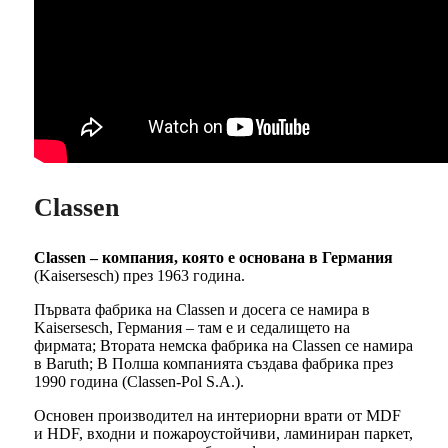
Classen
Classen – компания, която е основана в Германия
(Kaisersesch) през 1963 година.
Първата фабрика на Classen и досега се намира в
Kaisersesch, Германия – там е и седалището на
фирмата; Втората немска фабрика на Classen се намира
в Baruth; В Полша компанията създава фабрика през
1990 година (Classen-Pol S.A.).
Основен производител на интериорни врати от MDF
и HDF, входни и пожароустойчиви, ламиниран паркет,