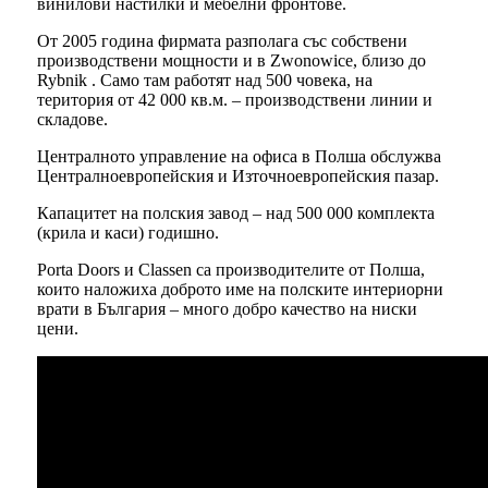
винилови настилки и мебелни фронтове.
От 2005 година фирмата разполага със собствени
производствени мощности и в Zwonowice, близо до
Rybnik . Само там работят над 500 човека, на
територия от 42 000 кв.м. – производствени линии и
складове.
Централното управление на офиса в Полша обслужва
Централноевропейския и Източноевропейския пазар.
Капацитет на полския завод – над 500 000 комплекта
(крила и каси) годишно.
Porta Doors и Classen са производителите от Полша,
които наложиха доброто име на полските интериорни
врати в България – много добро качество на ниски
цени.