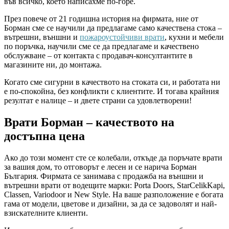
във всичко, което написахме по-горе.
През повече от 21 годишна история на фирмата, ние от
Борман сме се научили да предлагаме само качествена стока –
вътрешни, външни и
пожароустойчиви врати
, кухни и мебели
по поръчка, научили сме се да предлагаме и качествено
обслужване – от контакта с продавач-консултантите в
магазините ни, до монтажа.
Когато сме сигурни в качеството на стоката си, и работата ни
е по-спокойна, без конфликти с клиентите. И тогава крайния
резултат е налице – и двете страни са удовлетворени!
Врати Борман – качеството на
достъпна цена
Ако до този момент сте се колебали, откъде да поръчате врати
за вашия дом, то отговорът е лесен и се нарича Борман
България. Фирмата се занимава с продажба на външни и
вътрешни врати от водещите марки: Porta Doors, StarCelikKapi,
Classen, Variodoor и New Style. На ваше разположение е богата
гама от модели, цветове и дизайни, за да се задоволят и най-
взискателните клиенти.