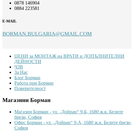
0878 146904
0884 223581
E-MAIL
BORMAN.BULGARIA@GMAIL.COM
Footer
ЦЕНИ за МОНТАЖ на ВРАТИ и ДОПЪЛНИТЕЛНИ
ДЕЙНОСТИ
ЧЗВ
За Нас
Блог Борман
Работа при Борман
Поверителност
Магазини Борман
Магазин Борман - ул. „Дойран“ 9-Б, 1680 ж.к. Белите
брези, София
Офис Борман - ул. „Дойран“ 9-А, 1680 ж.к. Белите брези,
София