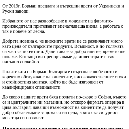
От 2019г. Борман предлага и вътрешни врати от Украински и
Руски заводи.
Избраното от нас разнообразие в моделите на фирмите-
производители притежават впечатляваща визия, а работата с
тях е повече от лесна.
Добрата новина е, че вносните врати не се различават много
като цена от българските продукти. Всъщност, в по-голямата
си част са по-евтини. Дали това е за добро или не, времето ще
покаже. Ето защо ви препоръчваме да инвестирате в тях
напълно спокойно.
Политиката на Борман България е свързана с любезното и
коректно обслужване на клиентите, висококачествените стоки
и стойностния монтаж, който ще бъде извършен от
квалифицирани специалисти.
До скоро нашите врати бяха познати по-скоро в София, където
са и централните ни магазини, но отскоро фирмата оперира в
цяла България, давайки възможност на клиентите да получат
добро обзавеждане за дома си на цена, която със сигурност
могат да си позволят.
Положителни качества на нашите входни врати