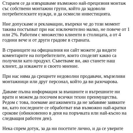
Стараем се да извършваме възможно най-прецизния монтаж
със собствени монтажни групи, който да задоволи
потребителските нужди, и да осмисли инвестицията.
Ние допускаме и рекламации, въпреки че до този момент
такива постъпват при нас изключително малко, не повече от 1
или 2%. Работим с множество клиенти в столицата, а от 4
години вече и от други градове в страната.
В страниците на официалния ни сайт можете да видите
коментарите на потребителите, които споделят какво са
получили като продукт. Съветваме ви, ако станете наш
клиент, да изкажете и своето мнение.
При нас няма да срещнете недоволни продавачи, мързеливи
монтажници или друг персонал, който да ви разочарова.
Даваме пълна информация за външните и вътрешните ни
врати и можем да посочим всички техни преимущества.
Редом с това, поемаме ангажимента да не забавяме заявките
ви, като последните се обработват във възможно най-кратки
срокове (обикновенно в деня на поръчката или най-късно на
следващия работен ден).
Нека спрем дотук, за да ни посетите лично, и да се уверите