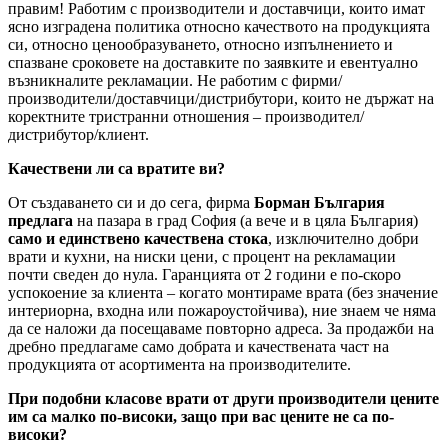
правим! Работим с производители и доставчици, които имат
ясно изградена политика относно качеството на продукцията
си, относно ценообразуването, относно изпълнението и
спазване сроковете на доставките по заявките и евентуално
възникналите рекламации. Не работим с фирми/
производители/доставчици/дистрибутори, които не държат на
коректните тристранни отношения – производител/
дистрибутор/клиент.
Качествени ли са вратите ви?
От създаването си и до сега, фирма
Борман България
предлага
на пазара в град София (а вече и в цяла България)
само и единствено качествена стока
, изключително добри
врати и кухни, на ниски цени, с процент на рекламации
почти сведен до нула. Гаранцията от 2 години е по-скоро
успокоение за клиента – когато монтираме врата (без значение
интериорна, входна или пожароустойчива), ние знаем че няма
да се наложи да посещаваме повторно адреса. За продажби на
дребно предлагаме само добрата и качествената част на
продукцията от асортимента на производителите.
При подобни класове врати от други производители цените
им са малко по-високи, защо при вас цените не са по-
високи?