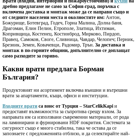
Врати (входни, интериорни и пожароустойчиви) и
кухни
на
дребно предлагаме не само за София-град, поръчка с
включена доставка и монтаж може да се направи също и
от следните населени места и околностите им:
Антон,
Божурище, Ботевград, Годеч, Горна Малина, Долна баня,
Драгоман, Елин Пелин, Етрополе, Златица, Ихтиман,
Копривщица, Костенец, Костинброд, Мирково, Пирдоп,
Правец, Самоков, Своге, Сливница, Чавдар, Челопеч; Перник,
Брезник, Земен, Ковачевци, Радомир, Трън.
За доставка и
монтаж в по-горните общини, допълнително се доплащат
само разходите за гориво.
Какви врати предлага Борман
България?
Продуктовият ни асортимент включва външни и вътрешни
врати за апартаменти, къщи, офиси и институции.
Входните врати
са внос от Турция – StarCelikKapi
и
предоставят възможността за съпротива срещу взлом. За
направата им са използвани съвременни материали, от рода
на ламинирани и фурнировани HDF покрития. Системата за
сигурност също е много стабилна, така че остава да се
запознаете с предложенията отблизо, и да селектирайте най-