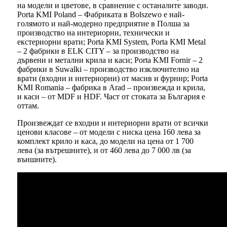
на модели и цветове, в сравнение с останалите заводи.
Porta KMI Poland – Фабриката в Bolszewo е най-
голямото и най-модерно предприятие в Полша за
производство на интериорни, технически и
екстериорни врати; Porta KMI System, Porta KMI Metal
– 2 фабрики в ELK CITY – за производство на
дървени и метални крила и каси; Porta KMI Fornir – 2
фабрики в Suwalki – производство изключително на
врати (входни и интериорни) от масив и фурнир; Porta
KMI Romania – фабрика в Arad – произвежда и крила,
и каси – от MDF и HDF. Част от стоката за България е
оттам.
Произвеждат се входни и интериорни врати от всички
ценови класове – от модели с ниска цена 160 лева за
комплект крило и каса, до модели на цена от 1 700
лева (за вътрешните), и от 460 лева до 7 000 лв (за
външните).