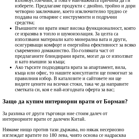
взломоустойчиви, а това е най-важната причина да ги
изберете. Предлагаме продукти с двойно, тройно и дори
четворно заключване, което изключително трудно се
поддава на отваряне с инструменти и подръчни
средства;
Външните ни врати имат висока функционалност, която
се изразява в топло и шумоизолация. За целта са
използвани материали като минерална вата и други,
осигуряващи комфорт и енергийна ефективност за всяко
съвременно домакинство. По-голямата част от
предлаганите блиндирани врати, могат да се използват
и като външни за къща;
Ако търсите подходящата врата за апартамент, вила,
къща или офис, то нашите консултанти ще помогнат за
правилния избор. В каталозите и сайтовете ни ще
видите цените на всички стоки, така че да направите
сметката си, коя е най-изгодната оферта за вас;
Защо да купим интериорни врати от Борман?
За разлика от други търговци ние стоим далеч от
интериорните врати от далечен Китай.
Нямаме нищо против тази държава, но някак несериозно
изглеждат вратите по 180 лева, чиято основа се надрасква