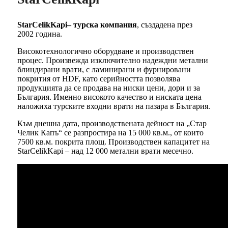
StarCelikKapi– турска компания
, създадена през
2002 година.
Високотехнологично оборудване и производствен
процес. Произвежда изключително надеждни метални
блиндирани врати, с ламинирани и фурнировани
покрития от HDF, като серийността позволява
продукцията да се продава на ниски цени, дори и за
България. Именно високото качество и ниската цена
наложиха турските входни врати на пазара в България.
Към днешна дата, производствената дейност на „Стар
Челик Капъ“ се разпростира на 15 000 кв.м., от които
7500 кв.м. покрита площ. Производствен капацитет на
StarCelikKapi – над 12 000 метални врати месечно.