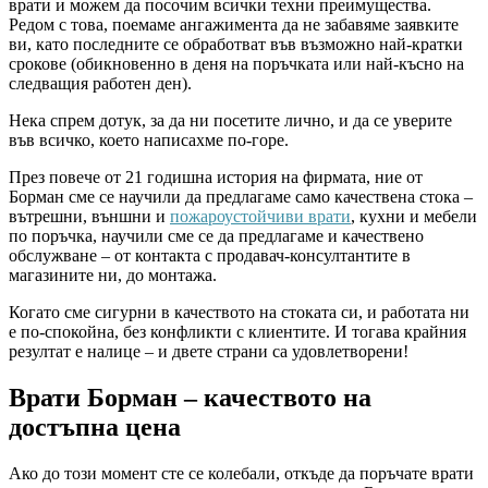
врати и можем да посочим всички техни преимущества.
Редом с това, поемаме ангажимента да не забавяме заявките
ви, като последните се обработват във възможно най-кратки
срокове (обикновенно в деня на поръчката или най-късно на
следващия работен ден).
Нека спрем дотук, за да ни посетите лично, и да се уверите
във всичко, което написахме по-горе.
През повече от 21 годишна история на фирмата, ние от
Борман сме се научили да предлагаме само качествена стока –
вътрешни, външни и
пожароустойчиви врати
, кухни и мебели
по поръчка, научили сме се да предлагаме и качествено
обслужване – от контакта с продавач-консултантите в
магазините ни, до монтажа.
Когато сме сигурни в качеството на стоката си, и работата ни
е по-спокойна, без конфликти с клиентите. И тогава крайния
резултат е налице – и двете страни са удовлетворени!
Врати Борман – качеството на
достъпна цена
Ако до този момент сте се колебали, откъде да поръчате врати