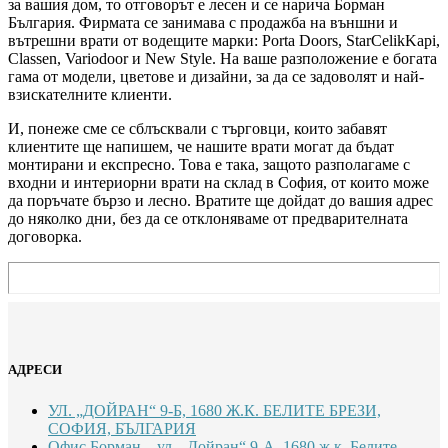
за вашия дом, то отговорът е лесен и се нарича Борман
България. Фирмата се занимава с продажба на външни и
вътрешни врати от водещите марки: Porta Doors, StarCelikKapi,
Classen, Variodoor и New Style. На ваше разположение е богата
гама от модели, цветове и дизайни, за да се задоволят и най-
взискателните клиенти.
И, понеже сме се сблъсквали с търговци, които забавят
клиентите ще напишем, че нашите врати могат да бъдат
монтирани и експресно. Това е така, защото разполагаме с
входни и интериорни врати на склад в София, от които може
да поръчате бързо и лесно. Вратите ще дойдат до вашия адрес
до няколко дни, без да се отклоняваме от предварителната
договорка.
АДРЕСИ
УЛ. „ДОЙРАН“ 9-Б, 1680 Ж.К. БЕЛИТЕ БРЕЗИ,
СОФИЯ, БЪЛГАРИЯ
Офис Борман – ул. „Дойран“ 9-А, 1680 ж.к. Белите