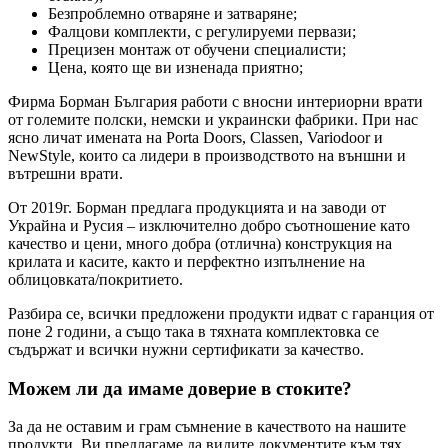
Безпроблемно отваряне и затваряне;
Фалцови комплекти, с регулируеми первази;
Прецизен монтаж от обучени специалисти;
Цена, която ще ви изненада приятно;
Фирма Борман България работи с вносни интериорни врати
от големите полски, немски и украински фабрики. При нас
ясно личат имената на Porta Doors, Classen, Variodoor и
NewStyle, които са лидери в производството на външни и
вътрешни врати.
От 2019г. Борман предлага продукцията и на заводи от
Украйна и Русия – изключително добро съотношение като
качество и цени, много добра (отлична) конструкция на
крилата и касите, както и перфектно изпълнение на
облицовката/покритието.
Разбира се, всички предложени продукти идват с гаранция от
поне 2 години, а също така в тяхната комплектовка се
съдържат и всички нужни сертификати за качество.
Можем ли да имаме доверие в стоките?
За да не оставим и грам съмнение в качеството на нашите
продукти, Ви предлагаме да видите документите към тях,