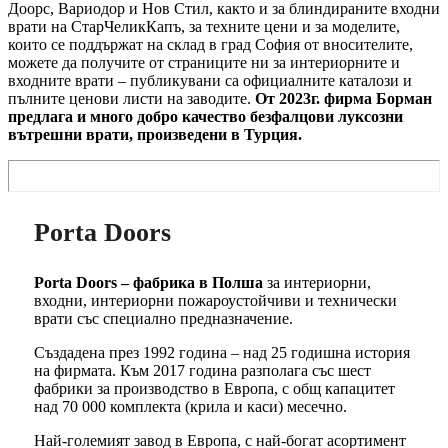
Доорс, Вариодор и Нов Стил, както и за блиндираните входни
врати на СтарЧеликКапъ, за техните цени и за моделите,
които се поддържат на склад в град София от вносителите,
можете да получите от страниците ни за интериорните и
входните врати – публикувани са официалните каталози и
пълните ценови листи на заводите.
От 2023г. фирма Борман
предлага и много добро качество безфалцови луксозни
вътрешни врати, произведени в Турция.
Porta Doors
Porta Doors – фабрика в Полша
за интериорни,
входни, интериорни пожароустойчиви и технически
врати със специално предназначение.
Създадена през 1992 година – над 25 годишна история
на фирмата. Към 2017 година разполага със шест
фабрики за производство в Европа, с общ капацитет
над 70 000 комплекта (крила и каси) месечно.
Най-големият завод в Европа, с най-богат асортимент