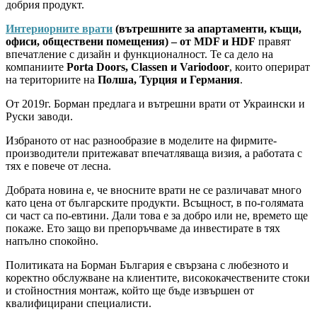
добрия продукт.
Интериорните врати
(вътрешните за апартаменти, къщи,
офиси, обществени помещения) – от MDF и HDF
правят
впечатление с дизайн и функционалност. Те са дело на
компаниите
Porta Doors, Classen и Variodoor
, които оперират
на териториите на
Полша, Турция и Германия
.
От 2019г. Борман предлага и вътрешни врати от Украински и
Руски заводи.
Избраното от нас разнообразие в моделите на фирмите-
производители притежават впечатляваща визия, а работата с
тях е повече от лесна.
Добрата новина е, че вносните врати не се различават много
като цена от българските продукти. Всъщност, в по-голямата
си част са по-евтини. Дали това е за добро или не, времето ще
покаже. Ето защо ви препоръчваме да инвестирате в тях
напълно спокойно.
Политиката на Борман България е свързана с любезното и
коректно обслужване на клиентите, висококачествените стоки
и стойностния монтаж, който ще бъде извършен от
квалифицирани специалисти.