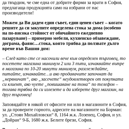
да твърдим, че сме една от добрите фирми за врати в София,
предлагаща продукцията само на избрани от нас
производители!
Можем да Ви дадем един съвет, един ценен съвет – когато
решите да си закупите определена стока за дома (особено
на по-висока стойност от обичайното ежедневно
пазаруване) – примерно мебели, кухненско обзавеждане,
дограма, фаянс…стока, която трябва да ползвате дълго
време във Вашия дом:
– След като сте се насочили вече към определен търговец, то
посетете магазина минимум 2 или 3 пъти, изчаквайте вътре
в магазина по 10-20 минути минимум, разглеждайте,
питайте, изчаквайте…и ако продавачите започнат да
„нервничат“, ако „засечете“ неудовлетворен от покупката
си клиент, ако чуете „повишаване на тона“ по телефон –
тогава трябва да си излезете и да изберете друг магазин, на
друг търговец!
Заповядайте в някой от офисите ни или в магазините в София,
за да проверите горното, адресите на магазините на Борман:
ул. „Стоян Михайловски“ 8, 1164 ж.к. Лозенец, София, и ул.
„Дойран“ 9-Б, 1680 ж.к. Белите брези, София.