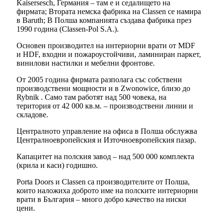
Kaisersesch, Германия – там е и седалището на
фирмата; Втората немска фабрика на Classen се намира
в Baruth; В Полша компанията създава фабрика през
1990 година (Classen-Pol S.A.).
Основен производител на интериорни врати от MDF
и HDF, входни и пожароустойчиви, ламиниран паркет,
винилови настилки и мебелни фронтове.
От 2005 година фирмата разполага със собствени
производствени мощности и в Zwonowice, близо до
Rybnik . Само там работят над 500 човека, на
територия от 42 000 кв.м. – производствени линии и
складове.
Централното управление на офиса в Полша обслужва
Централноевропейския и Източноевропейския пазар.
Капацитет на полския завод – над 500 000 комплекта
(крила и каси) годишно.
Porta Doors и Classen са производителите от Полша,
които наложиха доброто име на полските интериорни
врати в България – много добро качество на ниски
цени.