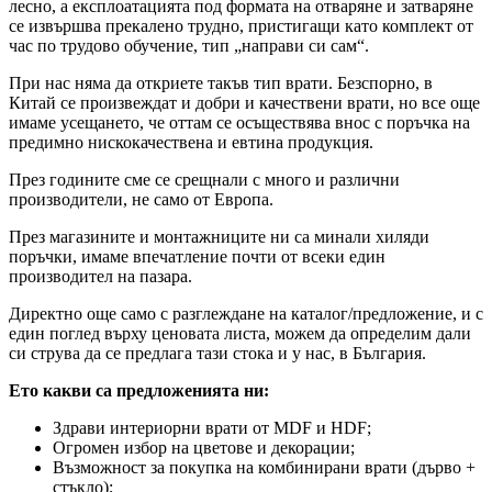
лесно, а експлоатацията под формата на отваряне и затваряне
се извършва прекалено трудно, пристигащи като комплект от
час по трудово обучение, тип „направи си сам“.
При нас няма да откриете такъв тип врати. Безспорно, в
Китай се произвеждат и добри и качествени врати, но все още
имаме усещането, че оттам се осъществява внос с поръчка на
предимно нискокачествена и евтина продукция.
През годините сме се срещнали с много и различни
производители, не само от Европа.
През магазините и монтажниците ни са минали хиляди
поръчки, имаме впечатление почти от всеки един
производител на пазара.
Директно още само с разглеждане на каталог/предложение, и с
един поглед върху ценовата листа, можем да определим дали
си струва да се предлага тази стока и у нас, в България.
Ето какви са предложенията ни:
Здрави интериорни врати от MDF и HDF;
Огромен избор на цветове и декорации;
Възможност за покупка на комбинирани врати (дърво +
стъкло);