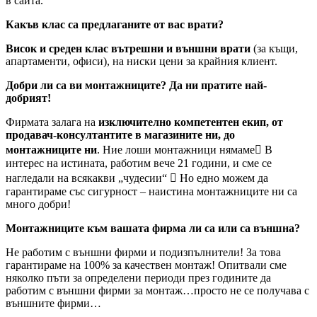
в сайта.
Какъв клас са предлаганите от вас врати?
Висок и среден клас вътрешни и външни врати
(за къщи,
апартаменти, офиси), на ниски цени за крайния клиент.
Добри ли са ви монтажниците? Да ни пратите най-
добрият!
Фирмата залага на
изключително компетентен екип, от
продавач-консултантите в магазините ни, до
монтажниците ни
. Ние лоши монтажници нямаме В
интерес на истината, работим вече 21 години, и сме се
нагледали на всякакви „чудесии“  Но едно можем да
гарантираме със сигурност – наистина монтажниците ни са
много добри!
Монтажниците към вашата фирма ли са или са външна?
Не работим с външни фирми и подизпълнители! За това
гарантираме на 100% за качествен монтаж! Опитвали сме
няколко пъти за определени периоди през годините да
работим с външни фирми за монтаж…просто не се получава с
външните фирми…