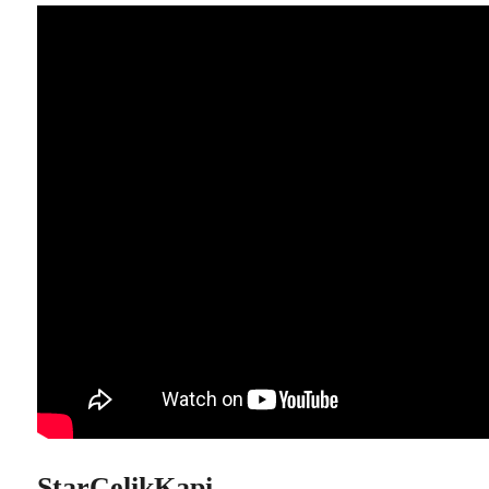
StarCelikKapi