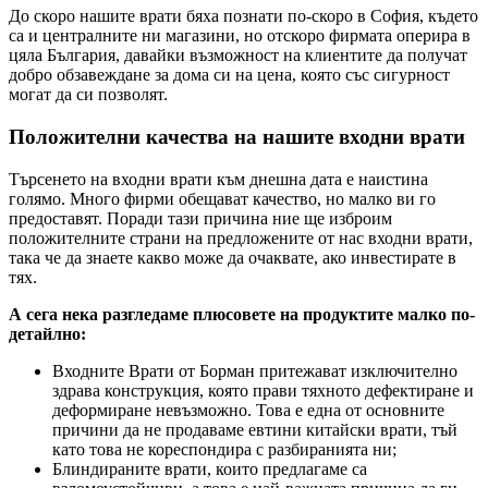
До скоро нашите врати бяха познати по-скоро в София, където
са и централните ни магазини, но отскоро фирмата оперира в
цяла България, давайки възможност на клиентите да получат
добро обзавеждане за дома си на цена, която със сигурност
могат да си позволят.
Положителни качества на нашите входни врати
Търсенето на входни врати към днешна дата е наистина
голямо. Много фирми обещават качество, но малко ви го
предоставят. Поради тази причина ние ще изброим
положителните страни на предложените от нас входни врати,
така че да знаете какво може да очаквате, ако инвестирате в
тях.
А сега нека разгледаме плюсовете на продуктите малко по-
детайлно:
Входните Врати от Борман притежават изключително
здрава конструкция, която прави тяхното дефектиране и
деформиране невъзможно. Това е една от основните
причини да не продаваме евтини китайски врати, тъй
като това не кореспондира с разбиранията ни;
Блиндираните врати, които предлагаме са