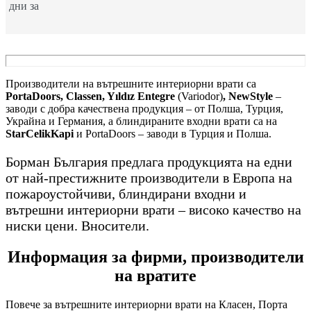
дни за
Производители на вътрешните интериорни врати са
PortaDoors, Classen, Yıldız Entegre
(Variodor)
, NewStyle
–
заводи с добра качествена продукция – от Полша, Турция,
Украйна и Германия, а блиндираните входни врати са на
StarCelikKapi
и PortaDoors – заводи в Турция и Полша.
Борман България предлага продукцията на едни
от най-престижните производители в Европа на
пожароустойчиви, блиндирани входни и
вътрешни интериорни врати – високо качество на
ниски цени. Вносители.
Информация за фирми, производители
на вратите
Повече за вътрешните интериорни врати на Класен, Порта