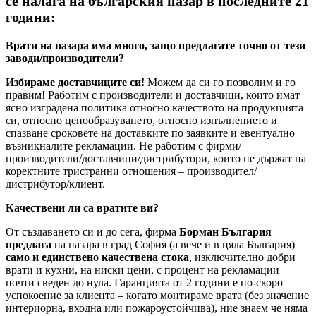
се налага на българския пазар в последните 21
години:
Врати на пазара има много, защо предлагате точно от тези
заводи/производители?
Избираме доставчиците си!
Можем да си го позволим и го
правим! Работим с производители и доставчици, които имат
ясно изградена политика относно качеството на продукцията
си, относно ценообразуването, относно изпълнението и
спазване сроковете на доставките по заявките и евентуално
възникналите рекламации. Не работим с фирми/
производители/доставчици/дистрибутори, които не държат на
коректните тристранни отношения – производител/
дистрибутор/клиент.
Качествени ли са вратите ви?
От създаването си и до сега, фирма
Борман България
предлага
на пазара в град София (а вече и в цяла България)
само и единствено качествена стока
, изключително добри
врати и кухни, на ниски цени, с процент на рекламации
почти сведен до нула. Гаранцията от 2 години е по-скоро
успокоение за клиента – когато монтираме врата (без значение
интериорна, входна или пожароустойчива), ние знаем че няма