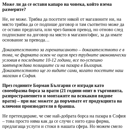
Може ли да се остави капаро на човека, който взема
размерите?
Не, не може. Трябва да посетите някой от магазините ни, на
място трябва да се подпише договор и там съответно може да
се остави предплата, или чрез банков превод, но отново след
подписване на договор на място в магазин/офис, за да имате
основание за превода…
Доказателството за горенаписаното – доказателството е в
това, че фирмата освен че оцеля през трудните икономически
условия в последните 10-12 години, все по-успешно
завтвърждава позициите си на пазара в България.
Доказателството ще го видите сами, когато посетите наш
магазин в София.
През годините Борман България се изгради като
своеобразна борса за врати (21 години опит в търговията,
разпространението и монтажите на всякакви видове
врати) – при нас можете да поръчвате от продукцията на
ключови производители в бранша.
Не претендираме, че сме най-добрата борса на пазара в София
– това просто няма как да се случи с нито една фирма,
предлагаща услуги и стоки в нашата сфера. Но можем смело