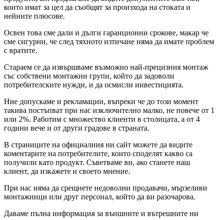
които имат за цел да съобщят за произхода на стоката и
нейните плюсове.
Освен това сме дали и дълги гаранционни срокове, макар че
сме сигурни, че след тяхното изтичане няма да имате проблем
с вратите.
Стараем се да извършваме възможно най-прецизния монтаж
със собствени монтажни групи, който да задоволи
потребителските нужди, и да осмисли инвестицията.
Ние допускаме и рекламации, въпреки че до този момент
такива постъпват при нас изключително малко, не повече от 1
или 2%. Работим с множество клиенти в столицата, а от 4
години вече и от други градове в страната.
В страниците на официалния ни сайт можете да видите
коментарите на потребителите, които споделят какво са
получили като продукт. Съветваме ви, ако станете наш
клиент, да изкажете и своето мнение.
При нас няма да срещнете недоволни продавачи, мързеливи
монтажници или друг персонал, който да ви разочарова.
Даваме пълна информация за външните и вътрешните ни