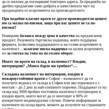
да се наложи да посещаваме повторно адреса. За продажби на
дребно предлагаме само добрата и качествената част на
продукцията от асортимента на производителите.
При подобни класове врати от други производители цените
им са малко по-високи, защо при вас цените не са по-
високи?
Намираме
баланса между цена и качество
на предлагания
продукт. Разумната търговска надценка, която поддържа
фирмата, позволява поддържането и на голям асортимент в
наличност –
залагаме ниска надценка
на целия асортимент,
но
за сметка на това на по-голям оборот
.
Имате ли врати на склад, в наличност? Входни,
интериорни? „Много бързо ми трябват“…
Складова наличност на интериорни, входни и
пожароустойчиви врати
в София – възможност да ги
получите веднага от склада в София или ако поръчката е с
монтаж – до 2 дни за най-спешните поръчки. Поддържат се на
склад над 3000 бройки постоянна наличност интериорни и
входни врати, които могат да се монтират в 90% от
конкретните индивидуални случаи. Повече информация за
наличните на склад врати, можете да получите на страниците