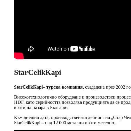
StarCelikKapi
StarCelikKapi– турска компания
, създадена през 2002 г
Високотехнологично оборудване и производствен процес
HDF, като серийността позволява продукцията да се прод
врати на пазара в България.
Към днешна дата, производствената дейност на „Стар Чели
StarCelikKapi – над 12 000 метални врати месечно.