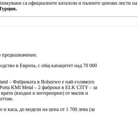
убликувани са официалните каталози и пълните ценови листи на
Турция.
 предназначение.
одство в Европа, с общ капацитет над 70 000
oland – Фабриката в Bolszewo е най-голямото
Porta KMI Metal – 2 фабрики в ELK CITY – за
 врати (входни и интериорни) от масив и
оттам.
и каса, до модели на цена от 1 700 лева (за