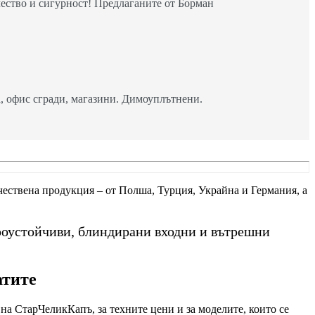
ество и сигурност! Предлаганите от Борман
 офис сгради, магазини. Димоуплътнени.
ачествена продукция – от Полша, Турция, Украйна и Германия, а
роустойчиви, блиндирани входни и вътрешни
атите
на СтарЧеликКапъ, за техните цени и за моделите, които се