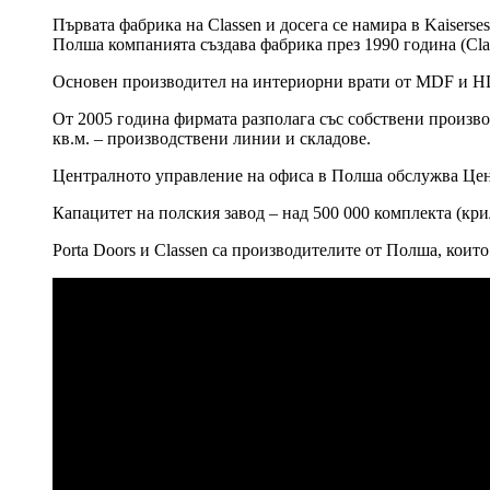
Първата фабрика на Classen и досега се намира в Kaiserse
Полша компанията създава фабрика през 1990 година (Clas
Основен производител на интериорни врати от MDF и HD
От 2005 година фирмата разполага със собствени производ
кв.м. – производствени линии и складове.
Централното управление на офиса в Полша обслужва Цен
Капацитет на полския завод – над 500 000 комплекта (кри
Porta Doors и Classen са производителите от Полша, кои