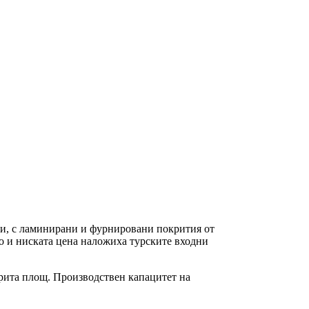
и, с ламинирани и фурнировани покрития от
во и ниската цена наложиха турските входни
окрита площ. Производствен капацитет на