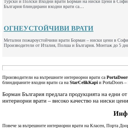
Турски и Полски Входни врати Борман на ниски Цени в София
България блиндирани входни врати са…
ОГНЕУСТОЙЧИВИ ВРАТИ
Метални пожароустойчиви врати Борман – ниски цени в Софи
Производители от Италия, Полша и България. Монтаж до 5 дн
Производители на вътрешните интериорни врати са
PortaDoors
блиндираните входни врати са на
StarCelikKapi
и PortaDoors –
Борман България предлага продукцията на едни о
интериорни врати – високо качество на ниски цени
Инфо
Повече за вътрешните интериорни врати на Класен, Порта Доор