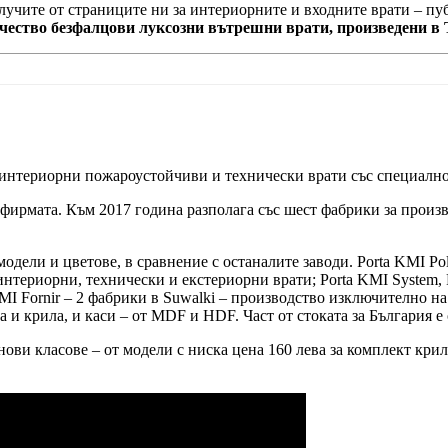
олучите от страниците ни за интериорните и входните врати – п
ачество безфалцови луксозни вътрешни врати, произведени в 
 интериорни пожароустойчиви и технически врати със специално
 фирмата. Към 2017 година разполага със шест фабрики за произв
модели и цветове, в сравнение с останалите заводи. Porta KMI P
нтериорни, технически и екстериорни врати; Porta KMI System, 
MI Fornir – 2 фабрики в Suwalki – производство изключително на
 и крила, и каси – от MDF и HDF. Част от стоката за България е 
ви класове – от модели с ниска цена 160 лева за комплект крило 