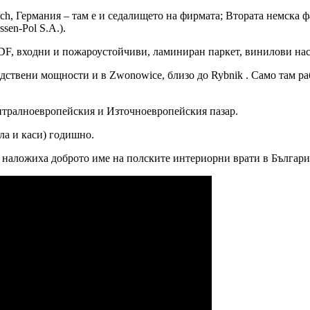
sch, Германия – там е и седалището на фирмата; Втората немска ф
sen-Pol S.A.).
F, входни и пожароустойчиви, ламиниран паркет, винилови нас
ствени мощности и в Zwonowice, близо до Rybnik . Само там раб
тралноевропейския и Източноевропейския пазар.
ла и каси) годишно.
то наложиха доброто име на полските интериорни врати в Българи