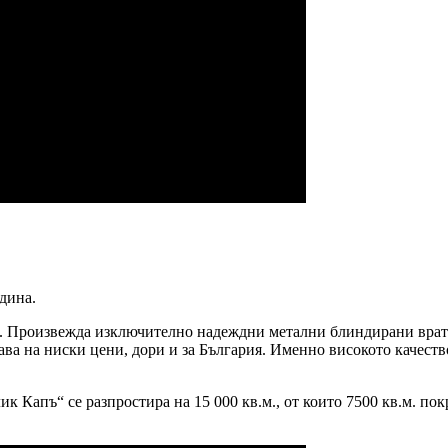
одина.
. Произвежда изключително надеждни метални блиндирани врат
ава на ниски цени, дори и за България. Именно високото качест
к Капъ“ се разпростира на 15 000 кв.м., от които 7500 кв.м. п