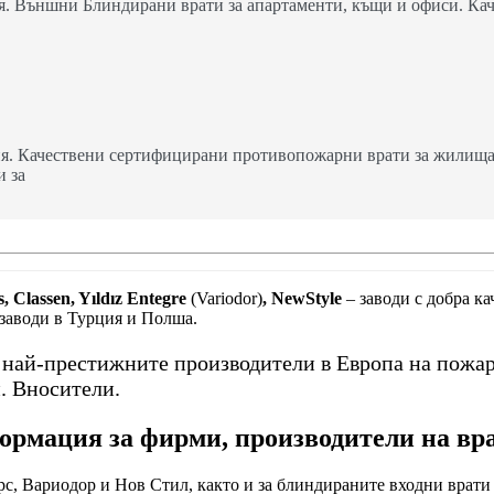
. Външни Блиндирани врати за апартаменти, къщи и офиси. Кач
я. Качествени сертифицирани противопожарни врати за жилища,
и за
, Classen, Yıldız Entegre
(Variodor)
, NewStyle
– заводи с добра к
 заводи в Турция и Полша.
т най-престижните производители в Европа на пожа
. Вносители.
рмация за фирми, производители на вр
с, Вариодор и Нов Стил, както и за блиндираните входни врати 