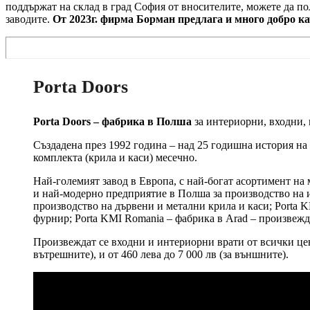
поддържат на склад в град София от вносителите, можете да п
заводите.
От 2023г. фирма Борман предлага и много добро к
Porta Doors
Porta Doors – фабрика в Полша
за интериорни, входни,
Създадена през 1992 година – над 25 годишна история на
комплекта (крила и каси) месечно.
Най-големият завод в Европа, с най-богат асортимент на 
и най-модерно предприятие в Полша за производство на и
производство на дървени и метални крила и каси; Porta K
фурнир; Porta KMI Romania – фабрика в Arad – произвежда
Произвеждат се входни и интериорни врати от всички цено
вътрешните), и от 460 лева до 7 000 лв (за външните).