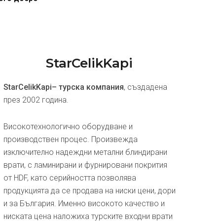
StarCelikKapi
StarCelikKapi– турска компания
, създадена
през 2002 година.
Високотехнологично оборудване и
производствен процес. Произвежда
изключително надеждни метални блиндирани
врати, с ламинирани и фурнировани покрития
от HDF, като серийността позволява
продукцията да се продава на ниски цени, дори
и за България. Именно високото качество и
ниската цена наложиха турските входни врати