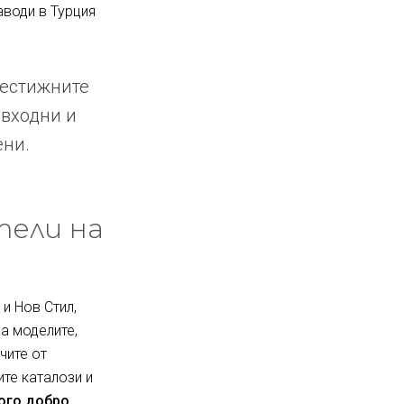
аводи в Турция
рестижните
 входни и
ени.
тели на
и Нов Стил,
за моделите,
чите от
ите каталози и
ного добро