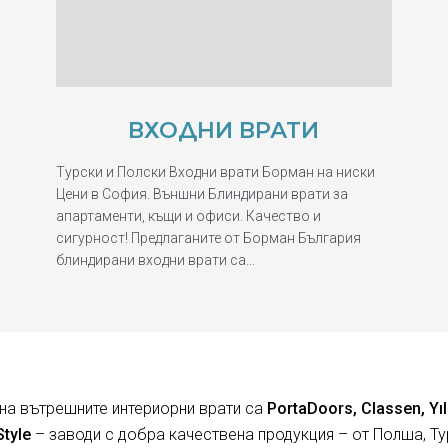
ВХОДНИ ВРАТИ
Турски и Полски Входни врати Борман на ниски
Цени в София. Външни Блиндирани врати за
апартаменти, къщи и офиси. Качество и
сигурност! Предлаганите от Борман България
блиндирани входни врати са…
на вътрешните интериорни врати са
PortaDoors, Classen, Yıl
Style
– заводи с добра качествена продукция – от Полша, Ту