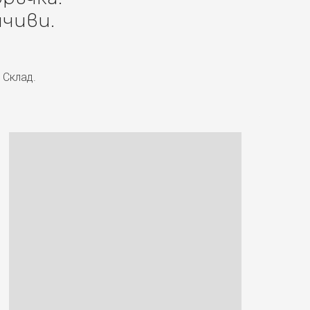
чиви.
 Склад.