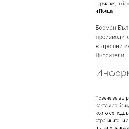
Германия, а бл
и Полша.
Борман Бълг
производите
вътрешни ин
Вносители.
Информ
Повече за вътр
както и за блин
които се поддъ
страниците ни 
пълните ценови