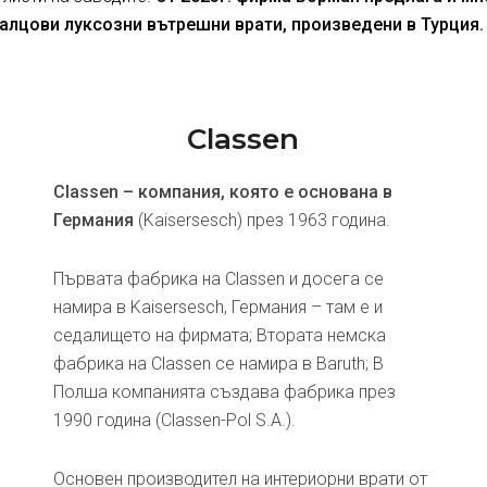
алцови луксозни вътрешни врати, произведени в Турция.
Classen
Classen – компания, която е основана в
Германия
(Kaisersesch) през 1963 година.
Първата фабрика на Classen и досега се
намира в Kaisersesch, Германия – там е и
седалището на фирмата; Втората немска
фабрика на Classen се намира в Baruth; В
Полша компанията създава фабрика през
1990 година (Classen-Pol S.A.).
Основен производител на интериорни врати от