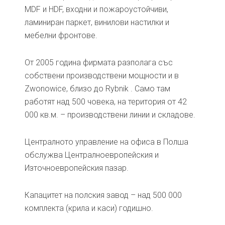
MDF и HDF, входни и пожароустойчиви,
ламиниран паркет, винилови настилки и
мебелни фронтове.
От 2005 година фирмата разполага със
собствени производствени мощности и в
Zwonowice, близо до Rybnik . Само там
работят над 500 човека, на територия от 42
000 кв.м. – производствени линии и складове.
Централното управление на офиса в Полша
обслужва Централноевропейския и
Източноевропейския пазар.
Капацитет на полския завод – над 500 000
комплекта (крила и каси) годишно.