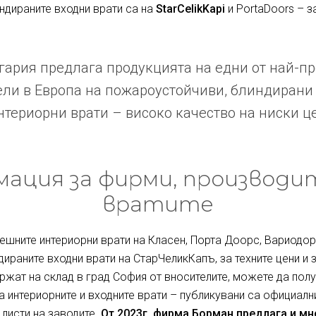
индираните входни врати са на
StarCelikKapi
и PortaDoors – з
ария предлага продукцията на едни от най-п
ли в Европа на пожароустойчиви, блиндирани
териорни врати – високо качество на ниски ц
ация за фирми, производи
вратите
ешните интериорни врати на Класен, Порта Доорс, Вариодор 
дираните входни врати на СтарЧеликКапъ, за техните цени и 
ржат на склад в град София от вносителите, можете да полу
за интериорните и входните врати – публикувани са официалн
 листи на заводите.
От 2023г. фирма Борман предлага и м