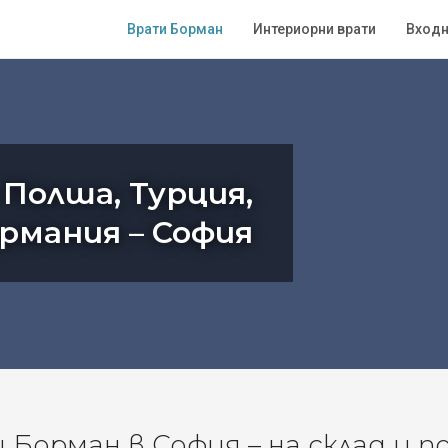
Врати Борман
Интериорни врати
Входн
 Полша, Турция,
ермания – София
Борман в София – на склад и п