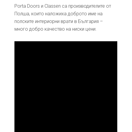
Porta Doors и Classen са производителите от
Полша, които наложиха доброто име на
полските интериорни врати в България –
много добро качество на ниски цени.