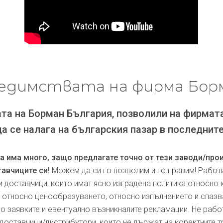
едимствата на фирма Бор
та на Борман България, позволили на фирмат
да се налага на българския пазар в последните
ра има много, защо предлагате точно от тези заводи/про
авчиците си!
Можем да си го позволим и го правим! Работ
и доставчици, които имат ясно изградена политика относно 
, относно ценообразуването, относно изпълнението и спаз
по заявките и евентуално възникналите рекламации. Не рабо
доставчици/дистрибутори, които не държат на коректните т