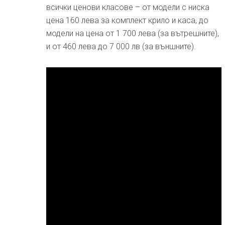
всички ценови класове – от модели с ниска
цена 160 лева за комплект крило и каса, до
модели на цена от 1 700 лева (за вътрешните),
и от 460 лева до 7 000 лв (за външните).