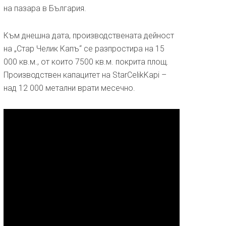
на пазара в България.
Към днешна дата, производствената дейност
на „Стар Челик Капъ“ се разпростира на 15
000 кв.м., от които 7500 кв.м. покрита площ.
Производствен капацитет на StarCelikKapi –
над 12 000 метални врати месечно.