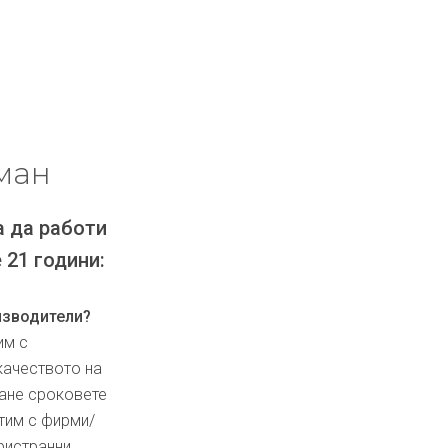
ман
а да работи
 21 години:
изводители?
им с
качеството на
ване сроковете
тим с фирми/
ристранни