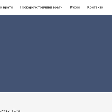
и врати
Пожароустойчиви врати
Кухни
Контакти
оръчка.