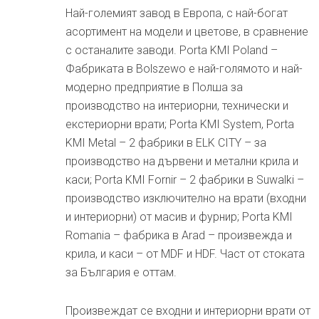
Най-големият завод в Европа, с най-богат
асортимент на модели и цветове, в сравнение
с останалите заводи. Porta KMI Poland –
Фабриката в Bolszewo е най-голямото и най-
модерно предприятие в Полша за
производство на интериорни, технически и
екстериорни врати; Porta KMI System, Porta
KMI Metal – 2 фабрики в ELK CITY – за
производство на дървени и метални крила и
каси; Porta KMI Fornir – 2 фабрики в Suwalki –
производство изключително на врати (входни
и интериорни) от масив и фурнир; Porta KMI
Romania – фабрика в Arad – произвежда и
крила, и каси – от MDF и HDF. Част от стоката
за България е оттам.
Произвеждат се входни и интериорни врати от