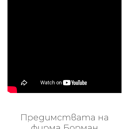
Предимствата на
фирма Борман