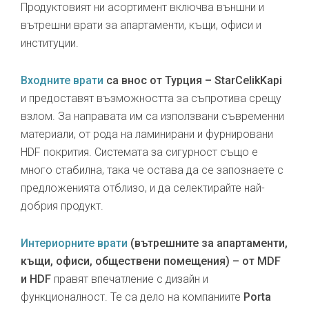
Продуктовият ни асортимент включва външни и
вътрешни врати за апартаменти, къщи, офиси и
институции.
Входните врати
са внос от Турция – StarCelikKapi
и предоставят възможността за съпротива срещу
взлом. За направата им са използвани съвременни
материали, от рода на ламинирани и фурнировани
HDF покрития. Системата за сигурност също е
много стабилна, така че остава да се запознаете с
предложенията отблизо, и да селектирайте най-
добрия продукт.
Интериорните врати
(вътрешните за апартаменти,
къщи, офиси, обществени помещения) – от MDF
и HDF
правят впечатление с дизайн и
функционалност. Те са дело на компаниите
Porta