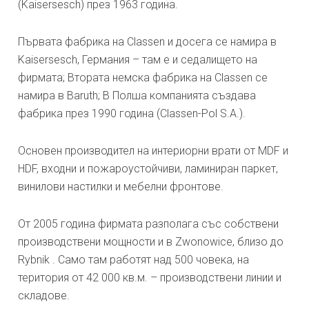
(Kaisersesch) през 1963 година.
Първата фабрика на Classen и досега се намира в
Kaisersesch, Германия – там е и седалището на
фирмата; Втората немска фабрика на Classen се
намира в Baruth; В Полша компанията създава
фабрика през 1990 година (Classen-Pol S.A.).
Основен производител на интериорни врати от MDF и
HDF, входни и пожароустойчиви, ламиниран паркет,
винилови настилки и мебелни фронтове.
От 2005 година фирмата разполага със собствени
производствени мощности и в Zwonowice, близо до
Rybnik . Само там работят над 500 човека, на
територия от 42 000 кв.м. – производствени линии и
складове.