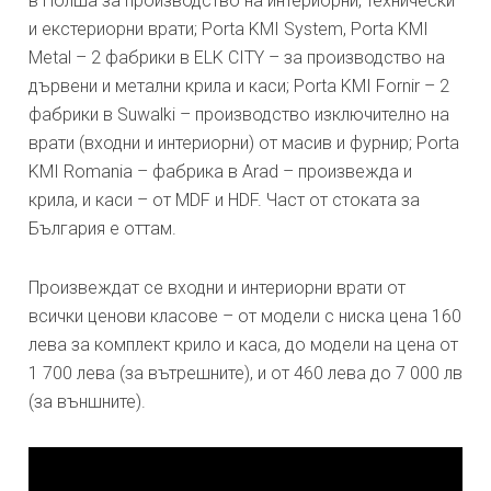
в Полша за производство на интериорни, технически
и екстериорни врати; Porta KMI System, Porta KMI
Metal – 2 фабрики в ELK CITY – за производство на
дървени и метални крила и каси; Porta KMI Fornir – 2
фабрики в Suwalki – производство изключително на
врати (входни и интериорни) от масив и фурнир; Porta
KMI Romania – фабрика в Arad – произвежда и
крила, и каси – от MDF и HDF. Част от стоката за
България е оттам.
Произвеждат се входни и интериорни врати от
всички ценови класове – от модели с ниска цена 160
лева за комплект крило и каса, до модели на цена от
1 700 лева (за вътрешните), и от 460 лева до 7 000 лв
(за външните).