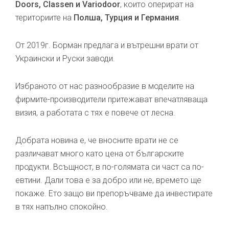
Doors, Classen и Variodoor
, които оперират на
териториите на
Полша, Турция и Германия
.
От 2019г. Борман предлага и вътрешни врати от
Украински и Руски заводи.
Избраното от нас разнообразие в моделите на
фирмите-производители притежават впечатляваща
визия, а работата с тях е повече от лесна.
Добрата новина е, че вносните врати не се
различават много като цена от българските
продукти. Всъщност, в по-голямата си част са по-
евтини. Дали това е за добро или не, времето ще
покаже. Ето защо ви препоръчваме да инвестирате
в тях напълно спокойно.