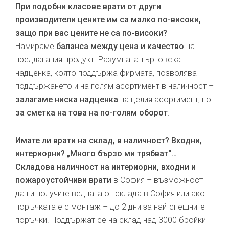
При подобни класове врати от други
производители цените им са малко по-високи,
защо при вас цените не са по-високи?
Намираме
баланса между цена и качество
на
предлагания продукт. Разумната търговска
надценка, която поддържа фирмата, позволява
поддържането и на голям асортимент в наличност –
залагаме ниска надценка
на целия асортимент, но
за сметка на това на по-голям оборот
.
Имате ли врати на склад, в наличност? Входни,
интериорни? „Много бързо ми трябват“…
Складова наличност на интериорни, входни и
пожароустойчиви врати
в София – възможност
да ги получите веднага от склада в София или ако
поръчката е с монтаж – до 2 дни за най-спешните
поръчки. Поддържат се на склад над 3000 бройки