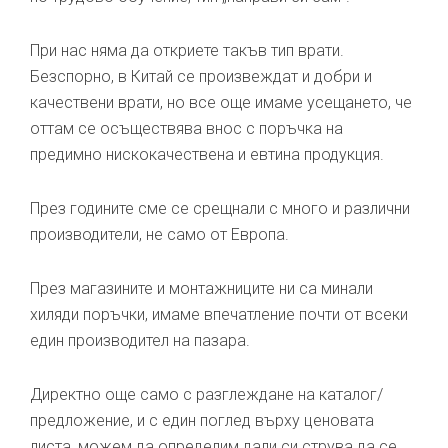
При нас няма да откриете такъв тип врати.
Безспорно, в Китай се произвеждат и добри и
качествени врати, но все още имаме усещането, че
оттам се осъществява внос с поръчка на
предимно нискокачествена и евтина продукция.
През годините сме се срещнали с много и различни
производители, не само от Европа.
През магазините и монтажниците ни са минали
хиляди поръчки, имаме впечатление почти от всеки
един производител на пазара.
Директно още само с разглеждане на каталог/
предложение, и с един поглед върху ценовата
листа, можем да определим дали си струва да се