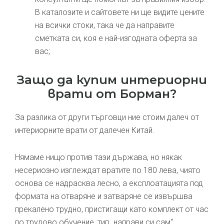
В каталозите и сайтовете ни ще видите цените
на всички стоки, така че да направите
сметката си, коя е най-изгодната оферта за
вас;
Защо да купим интериорни
врати от Борман?
За разлика от други търговци ние стоим далеч от
интериорните врати от далечен Китай.
Нямаме нищо против тази държава, но някак
несериозно изглеждат вратите по 180 лева, чиято
основа се надрасква лесно, а експлоатацията под
формата на отваряне и затваряне се извършва
прекалено трудно, пристигащи като комплект от час
по трудово обучение, тип „направи си сам“.