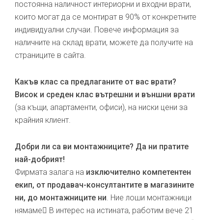
постоянна наличност интериорни и входни врати,
които могат да се монтират в 90% от конкретните
индивидуални случаи. Повече информация за
наличните на склад врати, можете да получите на
страниците в сайта.
Какъв клас са предлаганите от вас врати?
Висок и среден клас вътрешни и външни врати
(за къщи, апартаменти, офиси), на ниски цени за
крайния клиент.
Добри ли са ви монтажниците? Да ни пратите
най-добрият!
Фирмата залага на
изключително компетентен
екип, от продавач-консултантите в магазините
ни, до монтажниците ни
. Ние лоши монтажници
нямаме В интерес на истината, работим вече 21