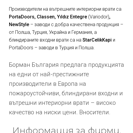
Производители на вътрешните интериорни врати са
PortaDoors, Classen, Yıldız Entegre
(Variodor)
,
NewStyle
– заводи с добра качествена продукция –
от Полша, Турция, Украйна и Германия, а
блиндираните входни врати са на
StarCelikKapi
и
PortaDoors – заводи в Турция и Полша.
Борман България предлага продукцията
на едни от най-престижните
производители в Европа на
пожароустойчиви, блиндирани входни и
вътрешни интериорни врати – високо
качество на ниски цени. Вносители.
Информация за фирми,