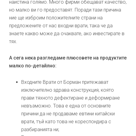
наистина голямо. Много фирми обещават качество,
но малко ви го предоставят. Поради тази причина
ние ще изброим положителните страни на
предложените от нас входни врати, така че да
знаете какво може да очаквате, ако инвестирате в
тях.
А сега нека разгледаме плюсовете на продуктите
малко по-детайлно:
Входните Врати от Борман притежават
изключително здрава конструкция, която
прави тяхното дефектиране и деформиране
невъзможно. Това е една от основните
причини да не продаваме евтини китайски
врати, тъй като това не кореспондира с
разбиранията ни;