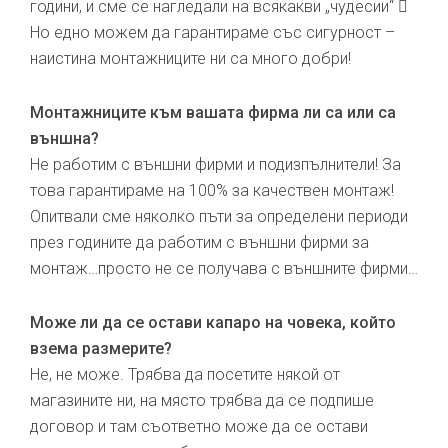
години, и сме се нагледали на всякакви „чудесии“ 
Но едно можем да гарантираме със сигурност –
наистина монтажниците ни са много добри!
Монтажниците към вашата фирма ли са или са
външна?
Не работим с външни фирми и подизпълнители! За
това гарантираме на 100% за качествен монтаж!
Опитвали сме няколко пъти за определени периоди
през годините да работим с външни фирми за
монтаж…просто не се получава с външните фирми…
Може ли да се остави капаро на човека, който
взема размерите?
Не, не може. Трябва да посетите някой от
магазините ни, на място трябва да се подпише
договор и там съответно може да се остави