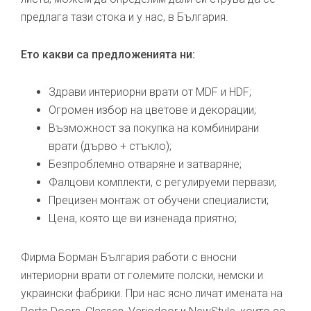
предлага тази стока и у нас, в България.
Ето какви са предложенията ни:
Здрави интериорни врати от MDF и HDF;
Огромен избор на цветове и декорации;
Възможност за покупка на комбинирани
врати (дърво + стъкло);
Безпроблемно отваряне и затваряне;
Фалцови комплекти, с регулируеми первази;
Прецизен монтаж от обучени специалисти;
Цена, която ще ви изненада приятно;
Фирма Борман България работи с вносни
интериорни врати от големите полски, немски и
украински фабрики. При нас ясно личат имената на