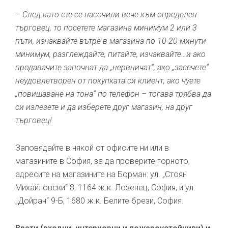
– След като сте се насочили вече към определен
търговец, то посетете магазина минимум 2 или 3
пъти, изчаквайте вътре в магазина по 10-20 минути
минимум, разглеждайте, питайте, изчаквайте…и ако
продавачите започнат да „нервничат“, ако „засечете“
неудовлетворен от покупката си клиент, ако чуете
„повишаване на тона“ по телефон – тогава трябва да
си излезете и да изберете друг магазин, на друг
търговец!
Заповядайте в някой от офисите ни или в
магазините в София, за да проверите горното,
адресите на магазините на Борман: ул. „Стоян
Михайловски“ 8, 1164 ж.к. Лозенец, София, и ул.
„Дойран“ 9-Б, 1680 ж.к. Белите брези, София.