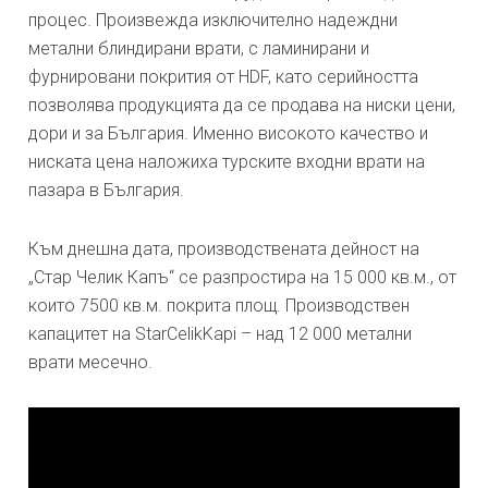
процес. Произвежда изключително надеждни
метални блиндирани врати, с ламинирани и
фурнировани покрития от HDF, като серийността
позволява продукцията да се продава на ниски цени,
дори и за България. Именно високото качество и
ниската цена наложиха турските входни врати на
пазара в България.
Към днешна дата, производствената дейност на
„Стар Челик Капъ“ се разпростира на 15 000 кв.м., от
които 7500 кв.м. покрита площ. Производствен
капацитет на StarCelikKapi – над 12 000 метални
врати месечно.