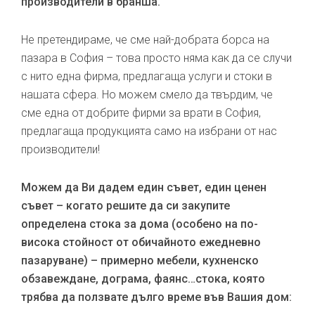
производители в бранша.
Не претендираме, че сме най-добрата борса на
пазара в София – това просто няма как да се случи
с нито една фирма, предлагаща услуги и стоки в
нашата сфера. Но можем смело да твърдим, че
сме една от добрите фирми за врати в София,
предлагаща продукцията само на избрани от нас
производители!
Можем да Ви дадем един съвет, един ценен
съвет – когато решите да си закупите
определена стока за дома (особено на по-
висока стойност от обичайното ежедневно
пазаруване) – примерно мебели, кухненско
обзавеждане, дограма, фаянс…стока, която
трябва да ползвате дълго време във Вашия дом: