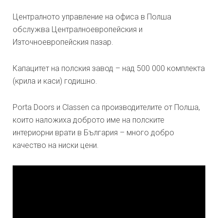
Централното управление на офиса в Полша
обслужва Централноевропейския и
Източноевропейския пазар.
Капацитет на полския завод – над 500 000 комплекта
(крила и каси) годишно.
Porta Doors и Classen са производителите от Полша,
които наложиха доброто име на полските
интериорни врати в България – много добро
качество на ниски цени.