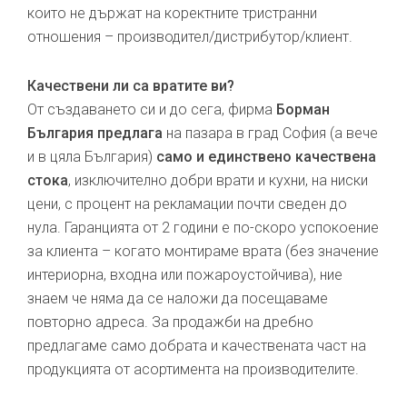
които не държат на коректните тристранни
отношения – производител/дистрибутор/клиент.
Качествени ли са вратите ви?
От създаването си и до сега, фирма
Борман
България предлага
на пазара в град София (а вече
и в цяла България)
само и единствено качествена
стока
, изключително добри врати и кухни, на ниски
цени, с процент на рекламации почти сведен до
нула. Гаранцията от 2 години е по-скоро успокоение
за клиента – когато монтираме врата (без значение
интериорна, входна или пожароустойчива), ние
знаем че няма да се наложи да посещаваме
повторно адреса. За продажби на дребно
предлагаме само добрата и качествената част на
продукцията от асортимента на производителите.