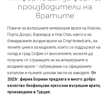
производители на
вратите
Повече за вътрешните интериорни врати на Класен,
Порта Доорс, Вариодор и Нов Стил, както и за
блиндираните входни врати на СтарЧеликКапъ, за
техните цени и за моделите, които се поддържат на
склад в град София от вносителите, можете да
получите от страниците ни за интериорните и
входните врати – публикувани са официалните
каталози и пълните ценови листи на заводите.
От
2023г. фирма Борман предлага и много добро
качество безфалцови луксозни вътрешни врати,
произведени в Турция.