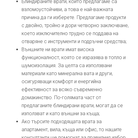
Блиндираните врати, които предлагаме са
взломоустойчиви, а това е най-важната
причина да ги изберете. Предлагаме продукти
с двойно, тройно и дори четворно заключване,
което изключително трудно се поддава на
отваряне с инструменти и подръчни средства;
Външните ни врати имат висока
функционалност, която се изразява в топло и
шумоизолация. За целта са използвани
материали като минерална вата и други,
осигуряващи комфорт и енергийна
ефективност за всяко съвременно
домакинство. По-голямата част от
предлаганите блиндирани врати, могат да се
използват и като външни за къща;
Ако търсите подходящата врата за
апартамент, вила, къща или офис, то нашите
консултанти ще помогнат за правилния избор.