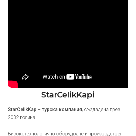
StarCelikKapi
StarCelikKapi– турска компания
, създадена през
2002 година.
Високотехнологично оборудване и производствен