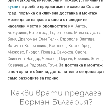
Врати (входни, интериорни и пожароустойчиви) и
кухни
на дребно предлагаме не само за София-
град, поръчка с включена доставка и монтаж
може да се направи също и от следните
населени места и околностите им:
Антон,
Божурище, Ботевград, Годеч, Горна Малина, Долна
баня, Драгоман, Елин Пелин, Етрополе, Златица,
Ихтиман, Копривщица, Костенец, Костинброд,
Мирково, Пирдоп, Правец, Самоков, Своге,
Сливница, Чавдар, Челопеч; Перник, Брезник, Земен,
Ковачевци, Радомир, Трън.
За доставка и монтаж
в по-горните общини, допълнително се доплащат
само разходите за гориво.
Какви врати предлага
Борман България?