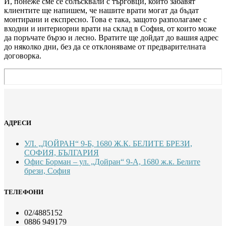
И, понеже сме се сблъсквали с търговци, които забавят
клиентите ще напишем, че нашите врати могат да бъдат
монтирани и експресно. Това е така, защото разполагаме с
входни и интериорни врати на склад в София, от които може
да поръчате бързо и лесно. Вратите ще дойдат до вашия адрес
до няколко дни, без да се отклоняваме от предварителната
договорка.
АДРЕСИ
УЛ. „ДОЙРАН“ 9-Б, 1680 Ж.К. БЕЛИТЕ БРЕЗИ,
СОФИЯ, БЪЛГАРИЯ
Офис Борман – ул. „Дойран“ 9-А, 1680 ж.к. Белите
брези, София
ТЕЛЕФОНИ
02/4885152
0886 949179