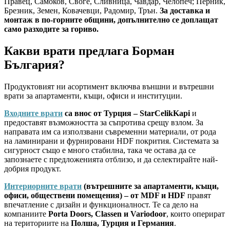
Правец, Самоков, Своге, Сливница, Чавдар, Челопеч; Перник,
Брезник, Земен, Ковачевци, Радомир, Трън.
За доставка и
монтаж в по-горните общини, допълнително се доплащат
само разходите за гориво.
Какви врати предлага Борман
България?
Продуктовият ни асортимент включва външни и вътрешни
врати за апартаменти, къщи, офиси и институции.
Входните врати
са внос от Турция – StarCelikKapi
и
предоставят възможността за съпротива срещу взлом. За
направата им са използвани съвременни материали, от рода
на ламинирани и фурнировани HDF покрития. Системата за
сигурност също е много стабилна, така че остава да се
запознаете с предложенията отблизо, и да селектирайте най-
добрия продукт.
Интериорните врати
(вътрешните за апартаменти, къщи,
офиси, обществени помещения) – от MDF и HDF
правят
впечатление с дизайн и функционалност. Те са дело на
компаниите
Porta Doors, Classen и Variodoor
, които оперират
на териториите на
Полша, Турция и Германия
.