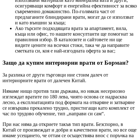
използвани материали като минерална вата и други,
осигуряващи комфорт и енергийна ефективност за всяко
съвременно домакинство. По-голямата част от
предлаганите блиндирани врати, могат да се използват
и като външни за къща;
Ако търсите подходящата врата за апартамент, вила,
къща или офис, то нашите консултанти ще помогнат за
правилния избор. В каталозите и сайтовете ни ще
видите цените на всички стоки, така че да направите
сметката си, коя е най-изгодната оферта за вас;
Защо да купим интериорни врати от Борман?
За разлика от други търговци ние стоим далеч от
интериорните врати от далечен Китай.
Нямаме нищо против тази държава, но някак несериозно
изглеждат вратите по 180 лева, чиято основа се надрасква
лесно, а експлоатацията под формата на отваряне и затваряне
се извършва прекалено трудно, пристигащи като комплект от
час по трудово обучение, тип „направи си сам“.
При нас няма да откриете такъв тип врати. Безспорно, в
Китай се произвеждат и добри и качествени врати, но все още
имаме усещането, че оттам се осъществява внос с поръчка на