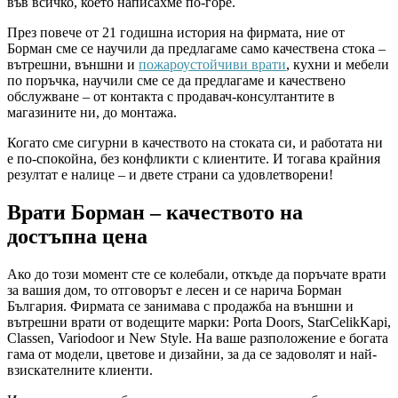
във всичко, което написахме по-горе.
През повече от 21 годишна история на фирмата, ние от
Борман сме се научили да предлагаме само качествена стока –
вътрешни, външни и
пожароустойчиви врати
, кухни и мебели
по поръчка, научили сме се да предлагаме и качествено
обслужване – от контакта с продавач-консултантите в
магазините ни, до монтажа.
Когато сме сигурни в качеството на стоката си, и работата ни
е по-спокойна, без конфликти с клиентите. И тогава крайния
резултат е налице – и двете страни са удовлетворени!
Врати Борман – качеството на
достъпна цена
Ако до този момент сте се колебали, откъде да поръчате врати
за вашия дом, то отговорът е лесен и се нарича Борман
България. Фирмата се занимава с продажба на външни и
вътрешни врати от водещите марки: Porta Doors, StarCelikKapi,
Classen, Variodoor и New Style. На ваше разположение е богата
гама от модели, цветове и дизайни, за да се задоволят и най-
взискателните клиенти.