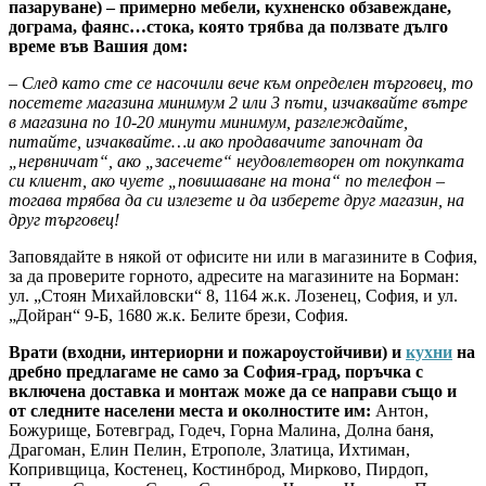
пазаруване) – примерно мебели, кухненско обзавеждане,
дограма, фаянс…стока, която трябва да ползвате дълго
време във Вашия дом:
– След като сте се насочили вече към определен търговец, то
посетете магазина минимум 2 или 3 пъти, изчаквайте вътре
в магазина по 10-20 минути минимум, разглеждайте,
питайте, изчаквайте…и ако продавачите започнат да
„нервничат“, ако „засечете“ неудовлетворен от покупката
си клиент, ако чуете „повишаване на тона“ по телефон –
тогава трябва да си излезете и да изберете друг магазин, на
друг търговец!
Заповядайте в някой от офисите ни или в магазините в София,
за да проверите горното, адресите на магазините на Борман:
ул. „Стоян Михайловски“ 8, 1164 ж.к. Лозенец, София, и ул.
„Дойран“ 9-Б, 1680 ж.к. Белите брези, София.
Врати (входни, интериорни и пожароустойчиви) и
кухни
на
дребно предлагаме не само за София-град, поръчка с
включена доставка и монтаж може да се направи също и
от следните населени места и околностите им:
Антон,
Божурище, Ботевград, Годеч, Горна Малина, Долна баня,
Драгоман, Елин Пелин, Етрополе, Златица, Ихтиман,
Копривщица, Костенец, Костинброд, Мирково, Пирдоп,