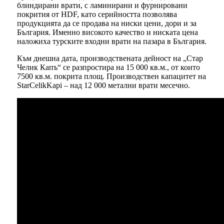
блиндирани врати, с ламинирани и фурнировани
покрития от HDF, като серийността позволява
продукцията да се продава на ниски цени, дори и за
България. Именно високото качество и ниската цена
наложиха турските входни врати на пазара в България.
Към днешна дата, производствената дейност на „Стар
Челик Капъ“ се разпростира на 15 000 кв.м., от които
7500 кв.м. покрита площ. Производствен капацитет на
StarCelikKapi – над 12 000 метални врати месечно.