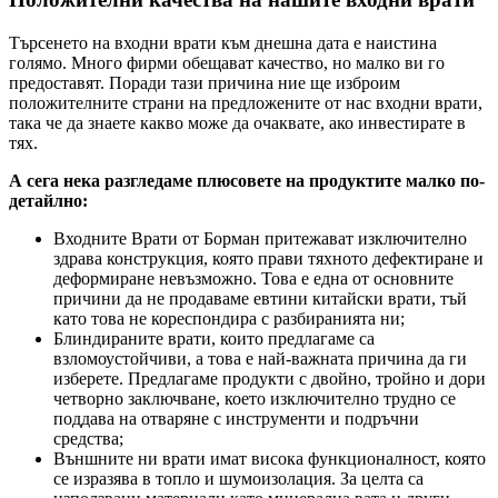
Търсенето на входни врати към днешна дата е наистина
голямо. Много фирми обещават качество, но малко ви го
предоставят. Поради тази причина ние ще изброим
положителните страни на предложените от нас входни врати,
така че да знаете какво може да очаквате, ако инвестирате в
тях.
А сега нека разгледаме плюсовете на продуктите малко по-
детайлно:
Входните Врати от Борман притежават изключително
здрава конструкция, която прави тяхното дефектиране и
деформиране невъзможно. Това е една от основните
причини да не продаваме евтини китайски врати, тъй
като това не кореспондира с разбиранията ни;
Блиндираните врати, които предлагаме са
взломоустойчиви, а това е най-важната причина да ги
изберете. Предлагаме продукти с двойно, тройно и дори
четворно заключване, което изключително трудно се
поддава на отваряне с инструменти и подръчни
средства;
Външните ни врати имат висока функционалност, която
се изразява в топло и шумоизолация. За целта са