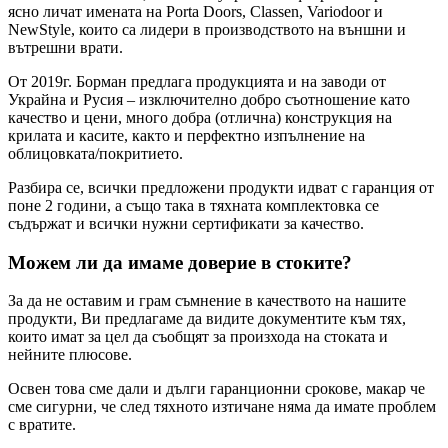
ясно личат имената на Porta Doors, Classen, Variodoor и
NewStyle, които са лидери в производството на външни и
вътрешни врати.
От 2019г. Борман предлага продукцията и на заводи от
Украйна и Русия – изключително добро съотношение като
качество и цени, много добра (отлична) конструкция на
крилата и касите, както и перфектно изпълнение на
облицовката/покритието.
Разбира се, всички предложени продукти идват с гаранция от
поне 2 години, а също така в тяхната комплектовка се
съдържат и всички нужни сертификати за качество.
Можем ли да имаме доверие в стоките?
За да не оставим и грам съмнение в качеството на нашите
продукти, Ви предлагаме да видите документите към тях,
които имат за цел да съобщят за произхода на стоката и
нейните плюсове.
Освен това сме дали и дълги гаранционни срокове, макар че
сме сигурни, че след тяхното изтичане няма да имате проблем
с вратите.