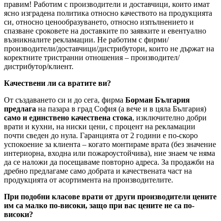
правим! Работим с производители и доставчици, които имат
ясно изградена политика относно качеството на продукцията
си, относно ценообразуването, относно изпълнението и
спазване сроковете на доставките по заявките и евентуално
възникналите рекламации. Не работим с фирми/
производители/доставчици/дистрибутори, които не държат на
коректните тристранни отношения – производител/
дистрибутор/клиент.
Качествени ли са вратите ви?
От създаването си и до сега, фирма
Борман България
предлага
на пазара в град София (а вече и в цяла България)
само и единствено качествена стока
, изключително добри
врати и кухни, на ниски цени, с процент на рекламации
почти сведен до нула. Гаранцията от 2 години е по-скоро
успокоение за клиента – когато монтираме врата (без значение
интериорна, входна или пожароустойчива), ние знаем че няма
да се наложи да посещаваме повторно адреса. За продажби на
дребно предлагаме само добрата и качествената част на
продукцията от асортимента на производителите.
При подобни класове врати от други производители цените
им са малко по-високи, защо при вас цените не са по-
високи?