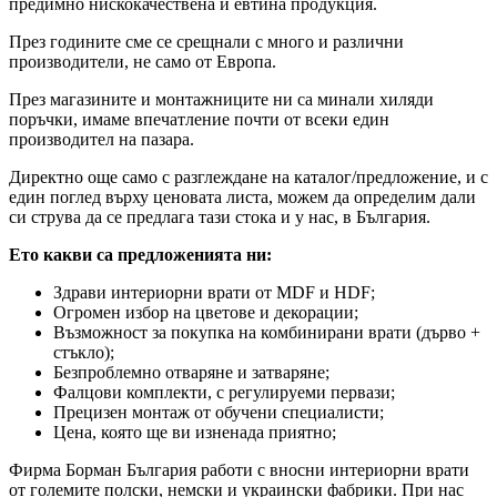
предимно нискокачествена и евтина продукция.
През годините сме се срещнали с много и различни
производители, не само от Европа.
През магазините и монтажниците ни са минали хиляди
поръчки, имаме впечатление почти от всеки един
производител на пазара.
Директно още само с разглеждане на каталог/предложение, и с
един поглед върху ценовата листа, можем да определим дали
си струва да се предлага тази стока и у нас, в България.
Ето какви са предложенията ни:
Здрави интериорни врати от MDF и HDF;
Огромен избор на цветове и декорации;
Възможност за покупка на комбинирани врати (дърво +
стъкло);
Безпроблемно отваряне и затваряне;
Фалцови комплекти, с регулируеми первази;
Прецизен монтаж от обучени специалисти;
Цена, която ще ви изненада приятно;
Фирма Борман България работи с вносни интериорни врати
от големите полски, немски и украински фабрики. При нас