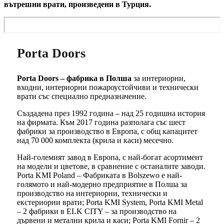
вътрешни врати, произведени в Турция.
Porta Doors
Porta Doors – фабрика в Полша
за интериорни,
входни, интериорни пожароустойчиви и технически
врати със специално предназначение.
Създадена през 1992 година – над 25 годишна история
на фирмата. Към 2017 година разполага със шест
фабрики за производство в Европа, с общ капацитет
над 70 000 комплекта (крила и каси) месечно.
Най-големият завод в Европа, с най-богат асортимент
на модели и цветове, в сравнение с останалите заводи.
Porta KMI Poland – Фабриката в Bolszewo е най-
голямото и най-модерно предприятие в Полша за
производство на интериорни, технически и
екстериорни врати; Porta KMI System, Porta KMI Metal
– 2 фабрики в ELK CITY – за производство на
дървени и метални крила и каси; Porta KMI Fornir – 2