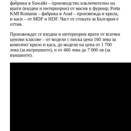
фабрики в Suwalki – производство изключително на
врати (входни и интериорни) от масив и фурнир; Porta
KMI Romania – фабрика в Arad – произвежда и крила,
и каси – от MDF и HDF. Част от стоката за България е
оттам.
Произвеждат се входни и интериорни врати от всички
ценови класове – от модели с ниска цена 160 лева за
комплект крило и каса, до модели на цена от 1 700
лева (за вътрешните), и от 460 лева до 7 000 лв (за
външните).