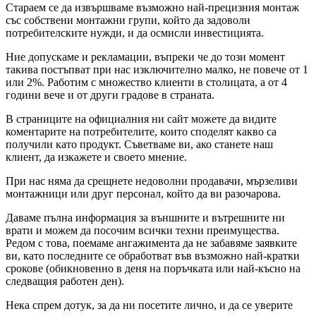
Стараем се да извършваме възможно най-прецизния монтаж
със собствени монтажни групи, който да задоволи
потребителските нужди, и да осмисли инвестицията.
Ние допускаме и рекламации, въпреки че до този момент
такива постъпват при нас изключително малко, не повече от 1
или 2%. Работим с множество клиенти в столицата, а от 4
години вече и от други градове в страната.
В страниците на официалния ни сайт можете да видите
коментарите на потребителите, които споделят какво са
получили като продукт. Съветваме ви, ако станете наш
клиент, да изкажете и своето мнение.
При нас няма да срещнете недоволни продавачи, мързеливи
монтажници или друг персонал, който да ви разочарова.
Даваме пълна информация за външните и вътрешните ни
врати и можем да посочим всички техни преимущества.
Редом с това, поемаме ангажимента да не забавяме заявките
ви, като последните се обработват във възможно най-кратки
срокове (обикновенно в деня на поръчката или най-късно на
следващия работен ден).
Нека спрем дотук, за да ни посетите лично, и да се уверите