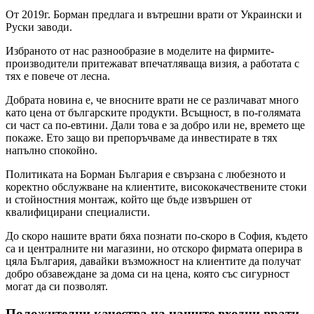
От 2019г. Борман предлага и вътрешни врати от Украински и
Руски заводи.
Избраното от нас разнообразие в моделите на фирмите-
производители притежават впечатляваща визия, а работата с
тях е повече от лесна.
Добрата новина е, че вносните врати не се различават много
като цена от българските продукти. Всъщност, в по-голямата
си част са по-евтини. Дали това е за добро или не, времето ще
покаже. Ето защо ви препоръчваме да инвестирате в тях
напълно спокойно.
Политиката на Борман България е свързана с любезното и
коректно обслужване на клиентите, висококачествените стоки
и стойностния монтаж, който ще бъде извършен от
квалифицирани специалисти.
До скоро нашите врати бяха познати по-скоро в София, където
са и централните ни магазини, но отскоро фирмата оперира в
цяла България, давайки възможност на клиентите да получат
добро обзавеждане за дома си на цена, която със сигурност
могат да си позволят.
Положителни качества на нашите входни врати