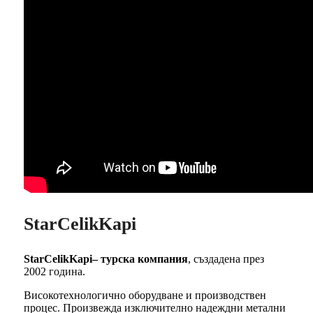
StarCelikKapi
StarCelikKapi– турска компания
, създадена през
2002 година.
Високотехнологично оборудване и производствен
процес. Произвежда изключително надеждни метални