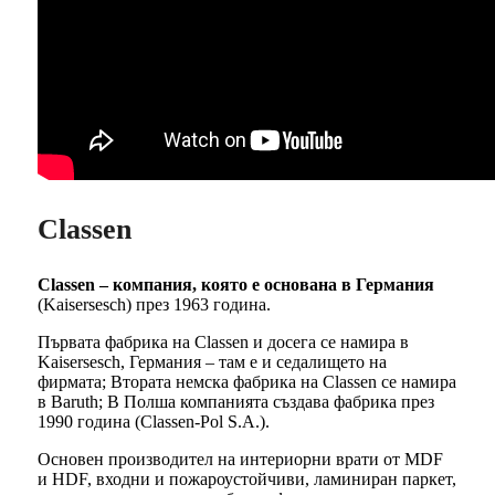
Classen
Classen – компания, която е основана в Германия
(Kaisersesch) през 1963 година.
Първата фабрика на Classen и досега се намира в
Kaisersesch, Германия – там е и седалището на
фирмата; Втората немска фабрика на Classen се намира
в Baruth; В Полша компанията създава фабрика през
1990 година (Classen-Pol S.A.).
Основен производител на интериорни врати от MDF
и HDF, входни и пожароустойчиви, ламиниран паркет,