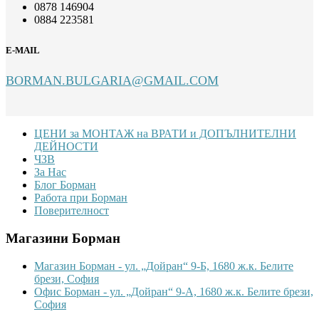
0878 146904
0884 223581
E-MAIL
BORMAN.BULGARIA@GMAIL.COM
Footer
ЦЕНИ за МОНТАЖ на ВРАТИ и ДОПЪЛНИТЕЛНИ
ДЕЙНОСТИ
ЧЗВ
За Нас
Блог Борман
Работа при Борман
Поверителност
Магазини Борман
Магазин Борман - ул. „Дойран“ 9-Б, 1680 ж.к. Белите
брези, София
Офис Борман - ул. „Дойран“ 9-А, 1680 ж.к. Белите брези,
София