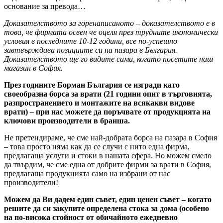
основание за превода…
Доказателството за горенаписаното – доказателството е в
това, че фирмата освен че оцеля през трудните икономически
условия в последните 10-12 години, все по-успешно
завтвърждава позициите си на пазара в България.
Доказателството ще го видите сами, когато посетите наш
магазин в София.
През годините Борман България се изгради като
своеобразна борса за врати (21 години опит в търговията,
разпространението и монтажите на всякакви видове
врати) – при нас можете да поръчвате от продукцията на
ключови производители в бранша.
Не претендираме, че сме най-добрата борса на пазара в София
– това просто няма как да се случи с нито една фирма,
предлагаща услуги и стоки в нашата сфера. Но можем смело
да твърдим, че сме една от добрите фирми за врати в София,
предлагаща продукцията само на избрани от нас
производители!
Можем да Ви дадем един съвет, един ценен съвет – когато
решите да си закупите определена стока за дома (особено
на по-висока стойност от обичайното ежедневно