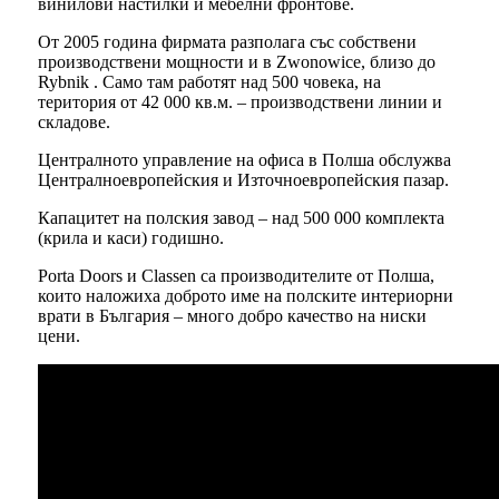
винилови настилки и мебелни фронтове.
От 2005 година фирмата разполага със собствени
производствени мощности и в Zwonowice, близо до
Rybnik . Само там работят над 500 човека, на
територия от 42 000 кв.м. – производствени линии и
складове.
Централното управление на офиса в Полша обслужва
Централноевропейския и Източноевропейския пазар.
Капацитет на полския завод – над 500 000 комплекта
(крила и каси) годишно.
Porta Doors и Classen са производителите от Полша,
които наложиха доброто име на полските интериорни
врати в България – много добро качество на ниски
цени.