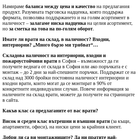
Намираме
баланса между цена и качество
на предлагания
продукт. Разумната търговска надценка, която поддържа
фирмата, позволява поддържането и на голям асортимент в
наличност –
залагаме ниска надценка
на целия асортимент,
но
за сметка на това на по-голям оборот
.
Имате ли врати на склад, в наличност? Входни,
интериорни? „Много бързо ми трябват“…
Складова наличност на интериорни, входни и
пожароустойчиви врати
в София – възможност да ги
получите веднага от склада в София или ако поръчката е с
монтаж – до 2 дни за най-спешните поръчки. Поддържат се на
склад над 3000 бройки постоянна наличност интериорни и
входни врати, които могат да се монтират в 90% от
конкретните индивидуални случаи. Повече информация за
наличните на склад врати, можете да получите на страниците
в сайта.
Какъв клас са предлаганите от вас врати?
Висок и среден клас вътрешни и външни врати
(за къщи,
апартаменти, офиси), на ниски цени за крайния клиент.
Добри ли са ви монтажниците? Да ни пратите най-