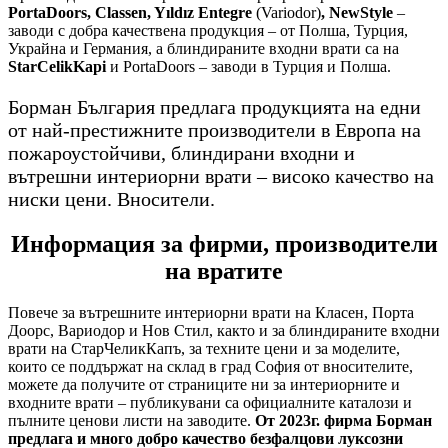
PortaDoors, Classen, Yıldız Entegre
(Variodor)
, NewStyle
–
заводи с добра качествена продукция – от Полша, Турция,
Украйна и Германия, а блиндираните входни врати са на
StarCelikKapi
и PortaDoors – заводи в Турция и Полша.
Борман България предлага продукцията на едни
от най-престижните производители в Европа на
пожароустойчиви, блиндирани входни и
вътрешни интериорни врати – високо качество на
ниски цени. Вносители.
Информация за фирми, производители
на вратите
Повече за вътрешните интериорни врати на Класен, Порта
Доорс, Вариодор и Нов Стил, както и за блиндираните входни
врати на СтарЧеликКапъ, за техните цени и за моделите,
които се поддържат на склад в град София от вносителите,
можете да получите от страниците ни за интериорните и
входните врати – публикувани са официалните каталози и
пълните ценови листи на заводите.
От 2023г. фирма Борман
предлага и много добро качество безфалцови луксозни