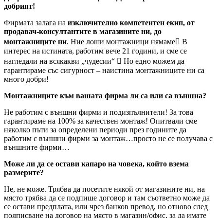
добрият!
Фирмата залага на
изключително компетентен екип, от
продавач-консултантите в магазините ни, до
монтажниците ни
. Ние лоши монтажници нямаме В
интерес на истината, работим вече 21 години, и сме се
нагледали на всякакви „чудесии“  Но едно можем да
гарантираме със сигурност – наистина монтажниците ни са
много добри!
Монтажниците към вашата фирма ли са или са външна?
Не работим с външни фирми и подизпълнители! За това
гарантираме на 100% за качествен монтаж! Опитвали сме
няколко пъти за определени периоди през годините да
работим с външни фирми за монтаж…просто не се получава с
външните фирми…
Може ли да се остави капаро на човека, който взема
размерите?
Не, не може. Трябва да посетите някой от магазините ни, на
място трябва да се подпише договор и там съответно може да
се остави предплата, или чрез банков превод, но отново след
подписване на договор на място в магазин/офис, за да имате