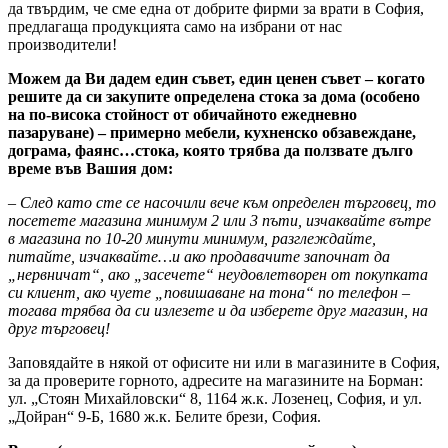
да твърдим, че сме една от добрите фирми за врати в София,
предлагаща продукцията само на избрани от нас
производители!
Можем да Ви дадем един съвет, един ценен съвет – когато
решите да си закупите определена стока за дома (особено
на по-висока стойност от обичайното ежедневно
пазаруване) – примерно мебели, кухненско обзавеждане,
дограма, фаянс…стока, която трябва да ползвате дълго
време във Вашия дом:
– След като сте се насочили вече към определен търговец, то
посетете магазина минимум 2 или 3 пъти, изчаквайте вътре
в магазина по 10-20 минути минимум, разглеждайте,
питайте, изчаквайте…и ако продавачите започнат да
„нервничат“, ако „засечете“ неудовлетворен от покупката
си клиент, ако чуете „повишаване на тона“ по телефон –
тогава трябва да си излезете и да изберете друг магазин, на
друг търговец!
Заповядайте в някой от офисите ни или в магазините в София,
за да проверите горното, адресите на магазините на Борман:
ул. „Стоян Михайловски“ 8, 1164 ж.к. Лозенец, София, и ул.
„Дойран“ 9-Б, 1680 ж.к. Белите брези, София.