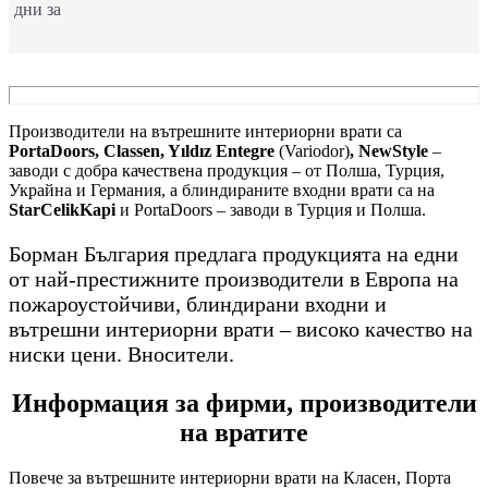
дни за
Производители на вътрешните интериорни врати са
PortaDoors, Classen, Yıldız Entegre
(Variodor)
, NewStyle
–
заводи с добра качествена продукция – от Полша, Турция,
Украйна и Германия, а блиндираните входни врати са на
StarCelikKapi
и PortaDoors – заводи в Турция и Полша.
Борман България предлага продукцията на едни
от най-престижните производители в Европа на
пожароустойчиви, блиндирани входни и
вътрешни интериорни врати – високо качество на
ниски цени. Вносители.
Информация за фирми, производители
на вратите
Повече за вътрешните интериорни врати на Класен, Порта