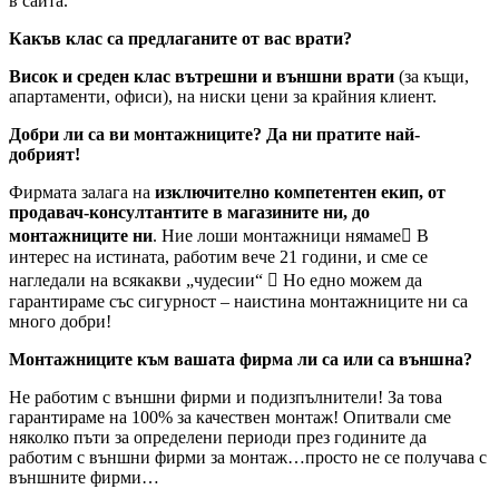
в сайта.
Какъв клас са предлаганите от вас врати?
Висок и среден клас вътрешни и външни врати
(за къщи,
апартаменти, офиси), на ниски цени за крайния клиент.
Добри ли са ви монтажниците? Да ни пратите най-
добрият!
Фирмата залага на
изключително компетентен екип, от
продавач-консултантите в магазините ни, до
монтажниците ни
. Ние лоши монтажници нямаме В
интерес на истината, работим вече 21 години, и сме се
нагледали на всякакви „чудесии“  Но едно можем да
гарантираме със сигурност – наистина монтажниците ни са
много добри!
Монтажниците към вашата фирма ли са или са външна?
Не работим с външни фирми и подизпълнители! За това
гарантираме на 100% за качествен монтаж! Опитвали сме
няколко пъти за определени периоди през годините да
работим с външни фирми за монтаж…просто не се получава с
външните фирми…