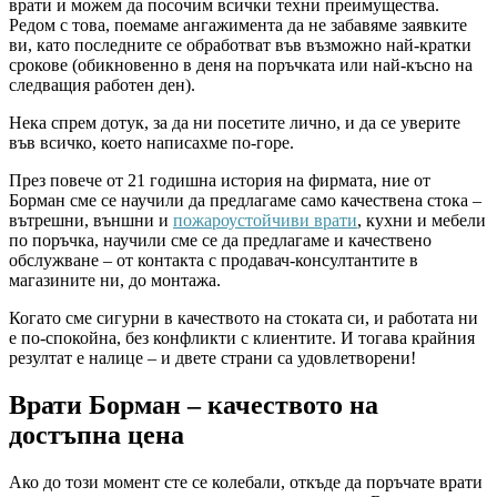
врати и можем да посочим всички техни преимущества.
Редом с това, поемаме ангажимента да не забавяме заявките
ви, като последните се обработват във възможно най-кратки
срокове (обикновенно в деня на поръчката или най-късно на
следващия работен ден).
Нека спрем дотук, за да ни посетите лично, и да се уверите
във всичко, което написахме по-горе.
През повече от 21 годишна история на фирмата, ние от
Борман сме се научили да предлагаме само качествена стока –
вътрешни, външни и
пожароустойчиви врати
, кухни и мебели
по поръчка, научили сме се да предлагаме и качествено
обслужване – от контакта с продавач-консултантите в
магазините ни, до монтажа.
Когато сме сигурни в качеството на стоката си, и работата ни
е по-спокойна, без конфликти с клиентите. И тогава крайния
резултат е налице – и двете страни са удовлетворени!
Врати Борман – качеството на
достъпна цена
Ако до този момент сте се колебали, откъде да поръчате врати