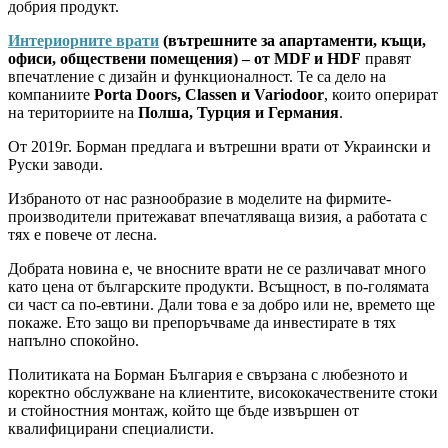
добрия продукт.
Интериорните врати
(вътрешните за апартаменти, къщи,
офиси, обществени помещения) – от MDF и HDF
правят
впечатление с дизайн и функционалност. Те са дело на
компаниите
Porta Doors, Classen и Variodoor
, които оперират
на териториите на
Полша, Турция и Германия
.
От 2019г. Борман предлага и вътрешни врати от Украински и
Руски заводи.
Избраното от нас разнообразие в моделите на фирмите-
производители притежават впечатляваща визия, а работата с
тях е повече от лесна.
Добрата новина е, че вносните врати не се различават много
като цена от българските продукти. Всъщност, в по-голямата
си част са по-евтини. Дали това е за добро или не, времето ще
покаже. Ето защо ви препоръчваме да инвестирате в тях
напълно спокойно.
Политиката на Борман България е свързана с любезното и
коректно обслужване на клиентите, висококачествените стоки
и стойностния монтаж, който ще бъде извършен от
квалифицирани специалисти.