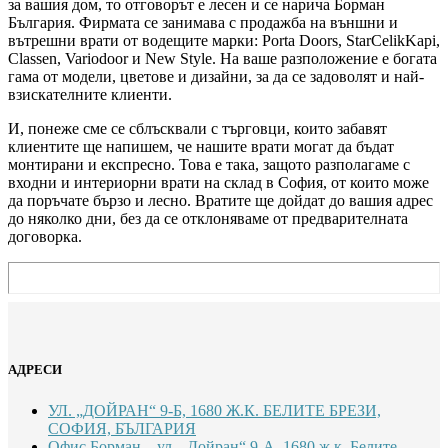
за вашия дом, то отговорът е лесен и се нарича Борман
България. Фирмата се занимава с продажба на външни и
вътрешни врати от водещите марки: Porta Doors, StarCelikKapi,
Classen, Variodoor и New Style. На ваше разположение е богата
гама от модели, цветове и дизайни, за да се задоволят и най-
взискателните клиенти.
И, понеже сме се сблъсквали с търговци, които забавят
клиентите ще напишем, че нашите врати могат да бъдат
монтирани и експресно. Това е така, защото разполагаме с
входни и интериорни врати на склад в София, от които може
да поръчате бързо и лесно. Вратите ще дойдат до вашия адрес
до няколко дни, без да се отклоняваме от предварителната
договорка.
АДРЕСИ
УЛ. „ДОЙРАН“ 9-Б, 1680 Ж.К. БЕЛИТЕ БРЕЗИ,
СОФИЯ, БЪЛГАРИЯ
Офис Борман – ул. „Дойран“ 9-А, 1680 ж.к. Белите