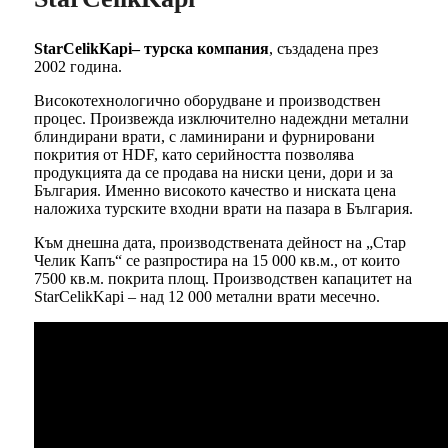
StarCelikKapi– турска компания
, създадена през
2002 година.
Високотехнологично оборудване и производствен
процес. Произвежда изключително надеждни метални
блиндирани врати, с ламинирани и фурнировани
покрития от HDF, като серийността позволява
продукцията да се продава на ниски цени, дори и за
България. Именно високото качество и ниската цена
наложиха турските входни врати на пазара в България.
Към днешна дата, производствената дейност на „Стар
Челик Капъ“ се разпростира на 15 000 кв.м., от които
7500 кв.м. покрита площ. Производствен капацитет на
StarCelikKapi – над 12 000 метални врати месечно.