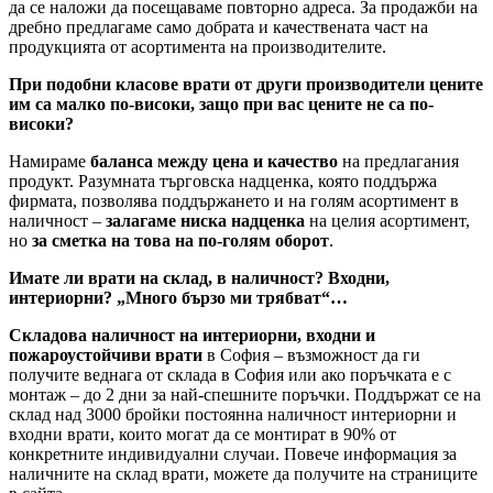
да се наложи да посещаваме повторно адреса. За продажби на
дребно предлагаме само добрата и качествената част на
продукцията от асортимента на производителите.
При подобни класове врати от други производители цените
им са малко по-високи, защо при вас цените не са по-
високи?
Намираме
баланса между цена и качество
на предлагания
продукт. Разумната търговска надценка, която поддържа
фирмата, позволява поддържането и на голям асортимент в
наличност –
залагаме ниска надценка
на целия асортимент,
но
за сметка на това на по-голям оборот
.
Имате ли врати на склад, в наличност? Входни,
интериорни? „Много бързо ми трябват“…
Складова наличност на интериорни, входни и
пожароустойчиви врати
в София – възможност да ги
получите веднага от склада в София или ако поръчката е с
монтаж – до 2 дни за най-спешните поръчки. Поддържат се на
склад над 3000 бройки постоянна наличност интериорни и
входни врати, които могат да се монтират в 90% от
конкретните индивидуални случаи. Повече информация за
наличните на склад врати, можете да получите на страниците