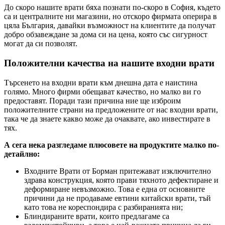
До скоро нашите врати бяха познати по-скоро в София, където
са и централните ни магазини, но отскоро фирмата оперира в
цяла България, давайки възможност на клиентите да получат
добро обзавеждане за дома си на цена, която със сигурност
могат да си позволят.
Положителни качества на нашите входни врати
Търсенето на входни врати към днешна дата е наистина
голямо. Много фирми обещават качество, но малко ви го
предоставят. Поради тази причина ние ще изброим
положителните страни на предложените от нас входни врати,
така че да знаете какво може да очаквате, ако инвестирате в
тях.
А сега нека разгледаме плюсовете на продуктите малко по-
детайлно:
Входните Врати от Борман притежават изключително
здрава конструкция, която прави тяхното дефектиране и
деформиране невъзможно. Това е една от основните
причини да не продаваме евтини китайски врати, тъй
като това не кореспондира с разбиранията ни;
Блиндираните врати, които предлагаме са