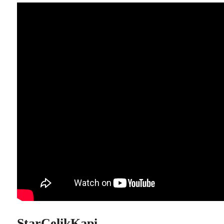
StarCelikKapi