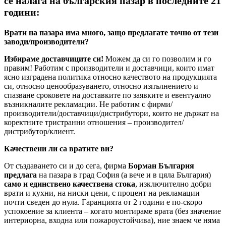
се налага на българския пазар в последните 21
години:
Врати на пазара има много, защо предлагате точно от тези
заводи/производители?
Избираме доставчиците си!
Можем да си го позволим и го
правим! Работим с производители и доставчици, които имат
ясно изградена политика относно качеството на продукцията
си, относно ценообразуването, относно изпълнението и
спазване сроковете на доставките по заявките и евентуално
възникналите рекламации. Не работим с фирми/
производители/доставчици/дистрибутори, които не държат на
коректните тристранни отношения – производител/
дистрибутор/клиент.
Качествени ли са вратите ви?
От създаването си и до сега, фирма
Борман България
предлага
на пазара в град София (а вече и в цяла България)
само и единствено качествена стока
, изключително добри
врати и кухни, на ниски цени, с процент на рекламации
почти сведен до нула. Гаранцията от 2 години е по-скоро
успокоение за клиента – когато монтираме врата (без значение
интериорна, входна или пожароустойчива), ние знаем че няма