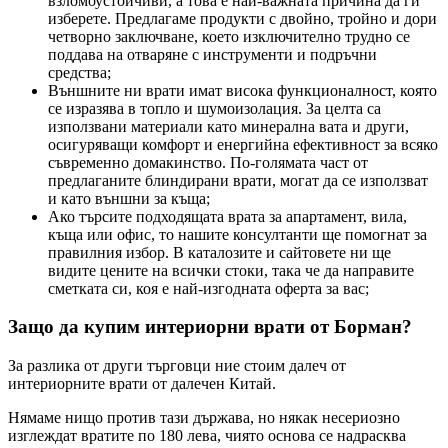
взломоустойчиви, а това е най-важната причина да ги
изберете. Предлагаме продукти с двойно, тройно и дори
четворно заключване, което изключително трудно се
поддава на отваряне с инструменти и подръчни
средства;
Външните ни врати имат висока функционалност, която
се изразява в топло и шумоизолация. За целта са
използвани материали като минерална вата и други,
осигуряващи комфорт и енергийна ефективност за всяко
съвременно домакинство. По-голямата част от
предлаганите блиндирани врати, могат да се използват
и като външни за къща;
Ако търсите подходящата врата за апартамент, вила,
къща или офис, то нашите консултанти ще помогнат за
правилния избор. В каталозите и сайтовете ни ще
видите цените на всички стоки, така че да направите
сметката си, коя е най-изгодната оферта за вас;
Защо да купим интериорни врати от Борман?
За разлика от други търговци ние стоим далеч от
интериорните врати от далечен Китай.
Нямаме нищо против тази държава, но някак несериозно
изглеждат вратите по 180 лева, чиято основа се надрасква