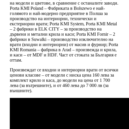
на модели и цветове, в сравнение с останалите заводи.
Porta KMI Poland – Фабриката в Bolszewo е най-
голямото и най-модерно предприятие в Полша за
производство на интериорни, технически и
екстериорни врати; Porta KMI System, Porta KMI Metal
– 2 фабрики в ELK CITY – за производство на
дървени и метални крила и каси; Porta KMI Fornir – 2
фабрики в Suwalki – производство изключително на
врати (входни и интериорни) от масив и фурнир; Porta
KMI Romania – фабрика в Arad – произвежда и крила,
и каси – от MDF и HDF. Част от стоката за България е
оттам.
Произвеждат се входни и интериорни врати от всички
ценови класове – от модели с ниска цена 160 лева за
комплект крило и каса, до модели на цена от 1 700
лева (за вътрешните), и от 460 лева до 7 000 лв (за
външните).