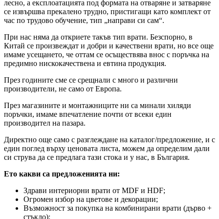
лесно, а експлоатацията под формата на отваряне и затваряне
се извършва прекалено трудно, пристигащи като комплект от
час по трудово обучение, тип „направи си сам“.
При нас няма да откриете такъв тип врати. Безспорно, в
Китай се произвеждат и добри и качествени врати, но все още
имаме усещането, че оттам се осъществява внос с поръчка на
предимно нискокачествена и евтина продукция.
През годините сме се срещнали с много и различни
производители, не само от Европа.
През магазините и монтажниците ни са минали хиляди
поръчки, имаме впечатление почти от всеки един
производител на пазара.
Директно още само с разглеждане на каталог/предложение, и с
един поглед върху ценовата листа, можем да определим дали
си струва да се предлага тази стока и у нас, в България.
Ето какви са предложенията ни:
Здрави интериорни врати от MDF и HDF;
Огромен избор на цветове и декорации;
Възможност за покупка на комбинирани врати (дърво +
стъкло);