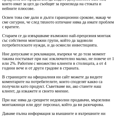
които имат за цел да съобщят за произхода на стоката и
нейните плюсове.
Освен това сме дали и дълги гаранционни срокове, макар че
сме сигурни, че след тяхното изтичане няма да имате проблем
с вратите.
Стараем се да извършваме възможно най-прецизния монтаж
със собствени монтажни групи, който да задоволи
потребителските нужди, и да осмисли инвестицията.
Ние допускаме и рекламации, въпреки че до този момент
такива постъпват при нас изключително малко, не повече от 1
или 2%. Работим с множество клиенти в столицата, а от 4
години вече и от други градове в страната.
В страниците на официалния ни сайт можете да видите
коментарите на потребителите, които споделят какво са
получили като продукт. Съветваме ви, ако станете наш
клиент, да изкажете и своето мнение.
При нас няма да срещнете недоволни продавачи, мързеливи
монтажници или друг персонал, който да ви разочарова.
Даваме пълна информация за външните и вътрешните ни