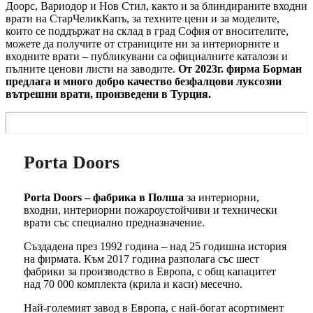
Доорс, Вариодор и Нов Стил, както и за блиндираните входни
врати на СтарЧеликКапъ, за техните цени и за моделите,
които се поддържат на склад в град София от вносителите,
можете да получите от страниците ни за интериорните и
входните врати – публикувани са официалните каталози и
пълните ценови листи на заводите.
От 2023г. фирма Борман
предлага и много добро качество безфалцови луксозни
вътрешни врати, произведени в Турция.
Porta Doors
Porta Doors – фабрика в Полша
за интериорни,
входни, интериорни пожароустойчиви и технически
врати със специално предназначение.
Създадена през 1992 година – над 25 годишна история
на фирмата. Към 2017 година разполага със шест
фабрики за производство в Европа, с общ капацитет
над 70 000 комплекта (крила и каси) месечно.
Най-големият завод в Европа, с най-богат асортимент