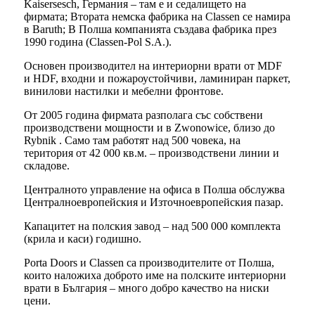
Kaisersesch, Германия – там е и седалището на
фирмата; Втората немска фабрика на Classen се намира
в Baruth; В Полша компанията създава фабрика през
1990 година (Classen-Pol S.A.).
Основен производител на интериорни врати от MDF
и HDF, входни и пожароустойчиви, ламиниран паркет,
винилови настилки и мебелни фронтове.
От 2005 година фирмата разполага със собствени
производствени мощности и в Zwonowice, близо до
Rybnik . Само там работят над 500 човека, на
територия от 42 000 кв.м. – производствени линии и
складове.
Централното управление на офиса в Полша обслужва
Централноевропейския и Източноевропейския пазар.
Капацитет на полския завод – над 500 000 комплекта
(крила и каси) годишно.
Porta Doors и Classen са производителите от Полша,
които наложиха доброто име на полските интериорни
врати в България – много добро качество на ниски
цени.