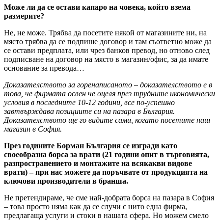
Може ли да се остави капаро на човека, който взема
размерите?
Не, не може. Трябва да посетите някой от магазините ни, на
място трябва да се подпише договор и там съответно може да
се остави предплата, или чрез банков превод, но отново след
подписване на договор на място в магазин/офис, за да имате
основание за превода…
Доказателството за горенаписаното – доказателството е в
това, че фирмата освен че оцеля през трудните икономически
условия в последните 10-12 години, все по-успешно
завтвърждава позициите си на пазара в България.
Доказателството ще го видите сами, когато посетите наш
магазин в София.
През годините Борман България се изгради като
своеобразна борса за врати (21 години опит в търговията,
разпространението и монтажите на всякакви видове
врати) – при нас можете да поръчвате от продукцията на
ключови производители в бранша.
Не претендираме, че сме най-добрата борса на пазара в София
– това просто няма как да се случи с нито една фирма,
предлагаща услуги и стоки в нашата сфера. Но можем смело