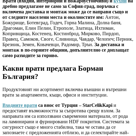
Врати (входни, интериорни и пожароустойчиви) и
кухни
на
дребно предлагаме не само за София-град, поръчка с
включена доставка и монтаж може да се направи също и
от следните населени места и околностите им:
Антон,
Божурище, Ботевград, Годеч, Горна Малина, Долна баня,
Драгоман, Елин Пелин, Етрополе, Златица, Ихтиман,
Копривщица, Костенец, Костинброд, Мирково, Пирдоп,
Правец, Самоков, Своге, Сливница, Чавдар, Челопеч; Перник,
Брезник, Земен, Ковачевци, Радомир, Трън.
За доставка и
монтаж в по-горните общини, допълнително се доплащат
само разходите за гориво.
Какви врати предлага Борман
България?
Продуктовият ни асортимент включва външни и вътрешни
врати за апартаменти, къщи, офиси и институции.
Входните врати
са внос от Турция – StarCelikKapi
и
предоставят възможността за съпротива срещу взлом. За
направата им са използвани съвременни материали, от рода
на ламинирани и фурнировани HDF покрития. Системата за
сигурност също е много стабилна, така че остава да се
запознаете с предложенията отблизо, и да селектирайте най-