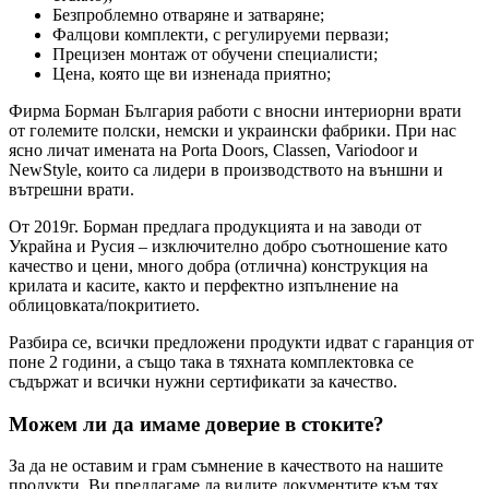
Безпроблемно отваряне и затваряне;
Фалцови комплекти, с регулируеми первази;
Прецизен монтаж от обучени специалисти;
Цена, която ще ви изненада приятно;
Фирма Борман България работи с вносни интериорни врати
от големите полски, немски и украински фабрики. При нас
ясно личат имената на Porta Doors, Classen, Variodoor и
NewStyle, които са лидери в производството на външни и
вътрешни врати.
От 2019г. Борман предлага продукцията и на заводи от
Украйна и Русия – изключително добро съотношение като
качество и цени, много добра (отлична) конструкция на
крилата и касите, както и перфектно изпълнение на
облицовката/покритието.
Разбира се, всички предложени продукти идват с гаранция от
поне 2 години, а също така в тяхната комплектовка се
съдържат и всички нужни сертификати за качество.
Можем ли да имаме доверие в стоките?
За да не оставим и грам съмнение в качеството на нашите
продукти, Ви предлагаме да видите документите към тях,