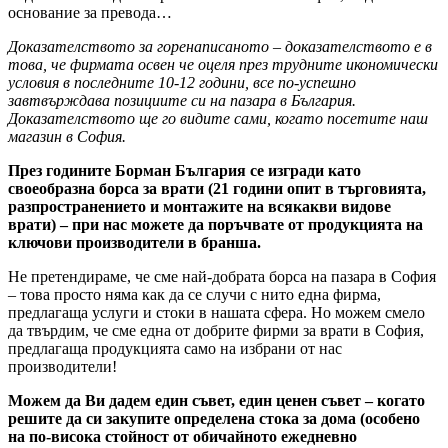
основание за превода…
Доказателството за горенаписаното – доказателството е в
това, че фирмата освен че оцеля през трудните икономически
условия в последните 10-12 години, все по-успешно
завтвърждава позициите си на пазара в България.
Доказателството ще го видите сами, когато посетите наш
магазин в София.
През годините Борман България се изгради като
своеобразна борса за врати (21 години опит в търговията,
разпространението и монтажите на всякакви видове
врати) – при нас можете да поръчвате от продукцията на
ключови производители в бранша.
Не претендираме, че сме най-добрата борса на пазара в София
– това просто няма как да се случи с нито една фирма,
предлагаща услуги и стоки в нашата сфера. Но можем смело
да твърдим, че сме една от добрите фирми за врати в София,
предлагаща продукцията само на избрани от нас
производители!
Можем да Ви дадем един съвет, един ценен съвет – когато
решите да си закупите определена стока за дома (особено
на по-висока стойност от обичайното ежедневно