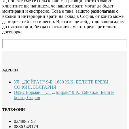
И, понеже сме се сблъсквали с търговци, които забавят
клиентите ще напишем, че нашите врати могат да бъдат
монтирани и експресно. Това е така, защото разполагаме с
входни и интериорни врати на склад в София, от които може
да поръчате бързо и лесно. Вратите ще дойдат до вашия адрес
до няколко дни, без да се отклоняваме от предварителната
договорка.
АДРЕСИ
УЛ. „ДОЙРАН“ 9-Б, 1680 Ж.К. БЕЛИТЕ БРЕЗИ,
СОФИЯ, БЪЛГАРИЯ
Офис Борман – ул. „Дойран“ 9-А, 1680 ж.к. Белите
брези, София
ТЕЛЕФОНИ
02/4885152
0886 949179