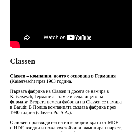
Classen
Classen – компания, която е основана в Германия
(Kaisersesch) през 1963 година.
Първата фабрика на Classen и досега се намира в
Kaisersesch, Германия – там е и седалището на
фирмата; Втората немска фабрика на Classen се намира
в Baruth; В Полша компанията създава фабрика през
1990 година (Classen-Pol S.A.).
Основен производител на интериорни врати от MDF
и HDF, входни и пожароустойчиви, ламиниран паркет,