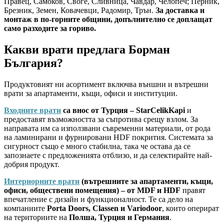
Правец, Самоков, Своге, Сливница, Чавдар, Челопеч; Перник,
Брезник, Земен, Ковачевци, Радомир, Трън.
За доставка и
монтаж в по-горните общини, допълнително се доплащат
само разходите за гориво.
Какви врати предлага Борман
България?
Продуктовият ни асортимент включва външни и вътрешни
врати за апартаменти, къщи, офиси и институции.
Входните врати
са внос от Турция – StarCelikKapi
и
предоставят възможността за съпротива срещу взлом. За
направата им са използвани съвременни материали, от рода
на ламинирани и фурнировани HDF покрития. Системата за
сигурност също е много стабилна, така че остава да се
запознаете с предложенията отблизо, и да селектирайте най-
добрия продукт.
Интериорните врати
(вътрешните за апартаменти, къщи,
офиси, обществени помещения) – от MDF и HDF
правят
впечатление с дизайн и функционалност. Те са дело на
компаниите
Porta Doors, Classen и Variodoor
, които оперират
на териториите на
Полша, Турция и Германия
.