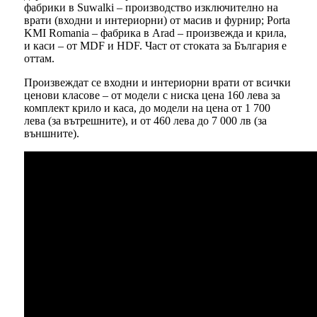
фабрики в Suwalki – производство изключително на
врати (входни и интериорни) от масив и фурнир; Porta
KMI Romania – фабрика в Arad – произвежда и крила,
и каси – от MDF и HDF. Част от стоката за България е
оттам.
Произвеждат се входни и интериорни врати от всички
ценови класове – от модели с ниска цена 160 лева за
комплект крило и каса, до модели на цена от 1 700
лева (за вътрешните), и от 460 лева до 7 000 лв (за
външните).