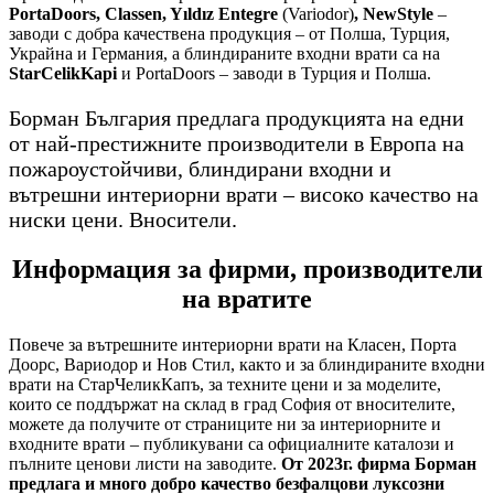
PortaDoors, Classen, Yıldız Entegre
(Variodor)
, NewStyle
–
заводи с добра качествена продукция – от Полша, Турция,
Украйна и Германия, а блиндираните входни врати са на
StarCelikKapi
и PortaDoors – заводи в Турция и Полша.
Борман България предлага продукцията на едни
от най-престижните производители в Европа на
пожароустойчиви, блиндирани входни и
вътрешни интериорни врати – високо качество на
ниски цени. Вносители.
Информация за фирми, производители
на вратите
Повече за вътрешните интериорни врати на Класен, Порта
Доорс, Вариодор и Нов Стил, както и за блиндираните входни
врати на СтарЧеликКапъ, за техните цени и за моделите,
които се поддържат на склад в град София от вносителите,
можете да получите от страниците ни за интериорните и
входните врати – публикувани са официалните каталози и
пълните ценови листи на заводите.
От 2023г. фирма Борман
предлага и много добро качество безфалцови луксозни