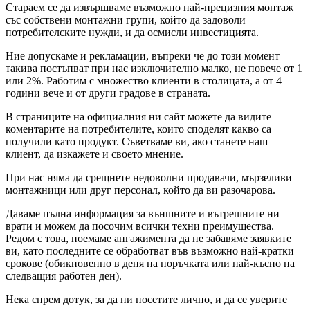
Стараем се да извършваме възможно най-прецизния монтаж
със собствени монтажни групи, който да задоволи
потребителските нужди, и да осмисли инвестицията.
Ние допускаме и рекламации, въпреки че до този момент
такива постъпват при нас изключително малко, не повече от 1
или 2%. Работим с множество клиенти в столицата, а от 4
години вече и от други градове в страната.
В страниците на официалния ни сайт можете да видите
коментарите на потребителите, които споделят какво са
получили като продукт. Съветваме ви, ако станете наш
клиент, да изкажете и своето мнение.
При нас няма да срещнете недоволни продавачи, мързеливи
монтажници или друг персонал, който да ви разочарова.
Даваме пълна информация за външните и вътрешните ни
врати и можем да посочим всички техни преимущества.
Редом с това, поемаме ангажимента да не забавяме заявките
ви, като последните се обработват във възможно най-кратки
срокове (обикновенно в деня на поръчката или най-късно на
следващия работен ден).
Нека спрем дотук, за да ни посетите лично, и да се уверите