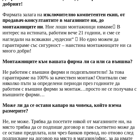
добрият!
Фирмата залага на
изключително компетентен екип, от
продавач-консултантите в магазините ни, до
монтажниците ни
. Ние лоши монтажници нямаме В
интерес на истината, работим вече 21 години, и сме се
нагледали на всякакви „чудесии“  Но едно можем да
гарантираме със сигурност – наистина монтажниците ни са
много добри!
Монтажниците към вашата фирма ли са или са външна?
Не работим с външни фирми и подизпълнители! За това
гарантираме на 100% за качествен монтаж! Опитвали сме
няколко пъти за определени периоди през годините да
работим с външни фирми за монтаж…просто не се получава с
външните фирми…
Може ли да се остави капаро на човека, който взема
размерите?
Не, не може. Трябва да посетите някой от магазините ни, на
място трябва да се подпише договор и там съответно може да
се остави предплата, или чрез банков превод, но отново след
подписване на договор на място в магазин/офис, за да имате