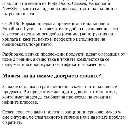
ясно личат имената на Porta Doors, Classen, Variodoor и
NewStyle, които са лидери в производството на външни и
вътрешни врати.
От 2019г. Борман предлага продукцията и на заводи от
Украйна и Русия – изключително добро съотношение като
качество и цени, много добра (отлична) конструкция на
крилата и касите, както и перфектно изпълнение на
облицовката/покритието.
Разбира се, всички предложени продукти идват с гаранция от
поне 2 години, а също така в тяхната комплектовка се
съдържат и всички нужни сертификати за качество.
Можем ли да имаме доверие в стоките?
За да не оставим и грам съмнение в качеството на нашите
продукти, Ви предлагаме да видите документите към тях,
които имат за цел да съобщят за произхода на стоката и
нейните плюсове.
Освен това сме дали и дълги гаранционни срокове, макар че
сме сигурни, че след тяхното изтичане няма да имате проблем
с вратите.