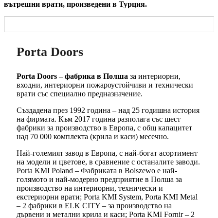
вътрешни врати, произведени в Турция.
Porta Doors
Porta Doors – фабрика в Полша
за интериорни,
входни, интериорни пожароустойчиви и технически
врати със специално предназначение.
Създадена през 1992 година – над 25 годишна история
на фирмата. Към 2017 година разполага със шест
фабрики за производство в Европа, с общ капацитет
над 70 000 комплекта (крила и каси) месечно.
Най-големият завод в Европа, с най-богат асортимент
на модели и цветове, в сравнение с останалите заводи.
Porta KMI Poland – Фабриката в Bolszewo е най-
голямото и най-модерно предприятие в Полша за
производство на интериорни, технически и
екстериорни врати; Porta KMI System, Porta KMI Metal
– 2 фабрики в ELK CITY – за производство на
дървени и метални крила и каси; Porta KMI Fornir – 2