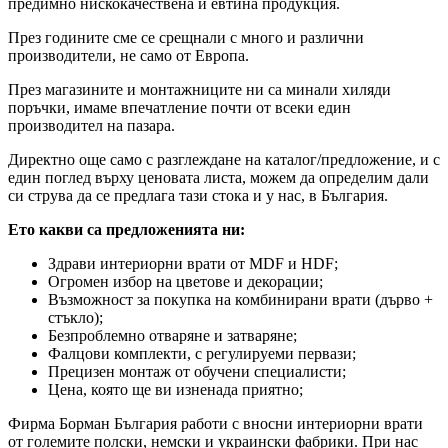
предимно нискокачествена и евтина продукция.
През годините сме се срещнали с много и различни
производители, не само от Европа.
През магазините и монтажниците ни са минали хиляди
поръчки, имаме впечатление почти от всеки един
производител на пазара.
Директно още само с разглеждане на каталог/предложение, и с
един поглед върху ценовата листа, можем да определим дали
си струва да се предлага тази стока и у нас, в България.
Ето какви са предложенията ни:
Здрави интериорни врати от MDF и HDF;
Огромен избор на цветове и декорации;
Възможност за покупка на комбинирани врати (дърво +
стъкло);
Безпроблемно отваряне и затваряне;
Фалцови комплекти, с регулируеми первази;
Прецизен монтаж от обучени специалисти;
Цена, която ще ви изненада приятно;
Фирма Борман България работи с вносни интериорни врати
от големите полски, немски и украински фабрики. При нас