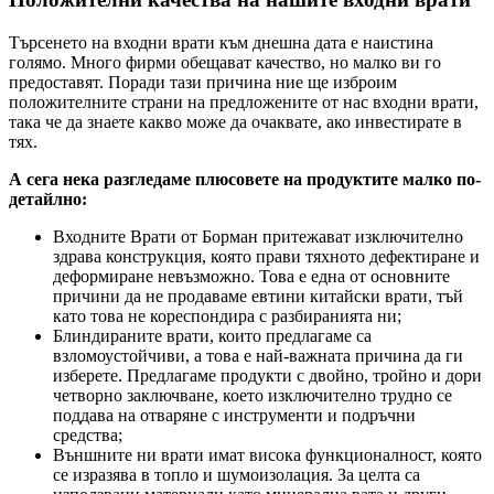
Търсенето на входни врати към днешна дата е наистина
голямо. Много фирми обещават качество, но малко ви го
предоставят. Поради тази причина ние ще изброим
положителните страни на предложените от нас входни врати,
така че да знаете какво може да очаквате, ако инвестирате в
тях.
А сега нека разгледаме плюсовете на продуктите малко по-
детайлно:
Входните Врати от Борман притежават изключително
здрава конструкция, която прави тяхното дефектиране и
деформиране невъзможно. Това е една от основните
причини да не продаваме евтини китайски врати, тъй
като това не кореспондира с разбиранията ни;
Блиндираните врати, които предлагаме са
взломоустойчиви, а това е най-важната причина да ги
изберете. Предлагаме продукти с двойно, тройно и дори
четворно заключване, което изключително трудно се
поддава на отваряне с инструменти и подръчни
средства;
Външните ни врати имат висока функционалност, която
се изразява в топло и шумоизолация. За целта са