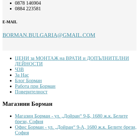
0878 146904
0884 223581
E-MAIL
BORMAN.BULGARIA@GMAIL.COM
Footer
ЦЕНИ за МОНТАЖ на ВРАТИ и ДОПЪЛНИТЕЛНИ
ДЕЙНОСТИ
ЧЗВ
За Нас
Блог Борман
Работа при Борман
Поверителност
Магазини Борман
Магазин Борман - ул. „Дойран“ 9-Б, 1680 ж.к. Белите
брези, София
Офис Борман - ул. „Дойран“ 9-А, 1680 ж.к. Белите брези,
София