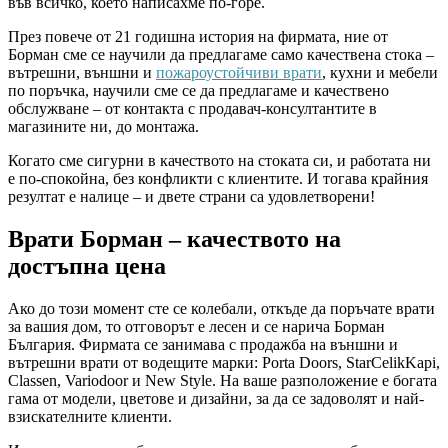
във всичко, което написахме по-горе.
През повече от 21 годишна история на фирмата, ние от
Борман сме се научили да предлагаме само качествена стока –
вътрешни, външни и
пожароустойчиви врати
, кухни и мебели
по поръчка, научили сме се да предлагаме и качествено
обслужване – от контакта с продавач-консултантите в
магазините ни, до монтажа.
Когато сме сигурни в качеството на стоката си, и работата ни
е по-спокойна, без конфликти с клиентите. И тогава крайния
резултат е налице – и двете страни са удовлетворени!
Врати Борман – качеството на
достъпна цена
Ако до този момент сте се колебали, откъде да поръчате врати
за вашия дом, то отговорът е лесен и се нарича Борман
България. Фирмата се занимава с продажба на външни и
вътрешни врати от водещите марки: Porta Doors, StarCelikKapi,
Classen, Variodoor и New Style. На ваше разположение е богата
гама от модели, цветове и дизайни, за да се задоволят и най-
взискателните клиенти.