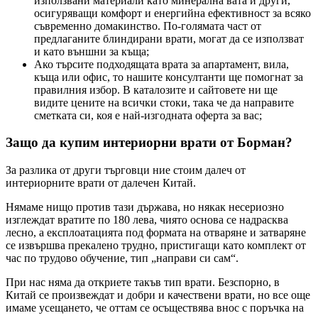
използвани материали като минерална вата и други,
осигуряващи комфорт и енергийна ефективност за всяко
съвременно домакинство. По-голямата част от
предлаганите блиндирани врати, могат да се използват
и като външни за къща;
Ако търсите подходящата врата за апартамент, вила,
къща или офис, то нашите консултанти ще помогнат за
правилния избор. В каталозите и сайтовете ни ще
видите цените на всички стоки, така че да направите
сметката си, коя е най-изгодната оферта за вас;
Защо да купим интериорни врати от Борман?
За разлика от други търговци ние стоим далеч от
интериорните врати от далечен Китай.
Нямаме нищо против тази държава, но някак несериозно
изглеждат вратите по 180 лева, чиято основа се надрасква
лесно, а експлоатацията под формата на отваряне и затваряне
се извършва прекалено трудно, пристигащи като комплект от
час по трудово обучение, тип „направи си сам“.
При нас няма да откриете такъв тип врати. Безспорно, в
Китай се произвеждат и добри и качествени врати, но все още
имаме усещането, че оттам се осъществява внос с поръчка на