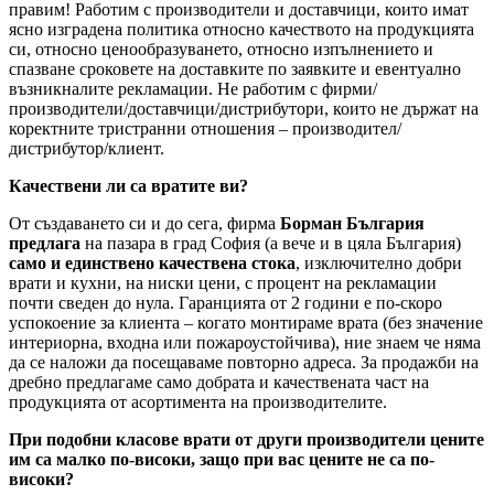
правим! Работим с производители и доставчици, които имат
ясно изградена политика относно качеството на продукцията
си, относно ценообразуването, относно изпълнението и
спазване сроковете на доставките по заявките и евентуално
възникналите рекламации. Не работим с фирми/
производители/доставчици/дистрибутори, които не държат на
коректните тристранни отношения – производител/
дистрибутор/клиент.
Качествени ли са вратите ви?
От създаването си и до сега, фирма
Борман България
предлага
на пазара в град София (а вече и в цяла България)
само и единствено качествена стока
, изключително добри
врати и кухни, на ниски цени, с процент на рекламации
почти сведен до нула. Гаранцията от 2 години е по-скоро
успокоение за клиента – когато монтираме врата (без значение
интериорна, входна или пожароустойчива), ние знаем че няма
да се наложи да посещаваме повторно адреса. За продажби на
дребно предлагаме само добрата и качествената част на
продукцията от асортимента на производителите.
При подобни класове врати от други производители цените
им са малко по-високи, защо при вас цените не са по-
високи?