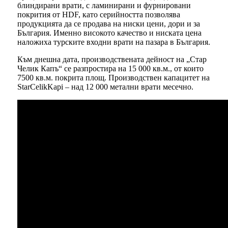
блиндирани врати, с ламинирани и фурнировани
покрития от HDF, като серийността позволява
продукцията да се продава на ниски цени, дори и за
България. Именно високото качество и ниската цена
наложиха турските входни врати на пазара в България.
Към днешна дата, производствената дейност на „Стар
Челик Капъ“ се разпростира на 15 000 кв.м., от които
7500 кв.м. покрита площ. Производствен капацитет на
StarCelikKapi – над 12 000 метални врати месечно.