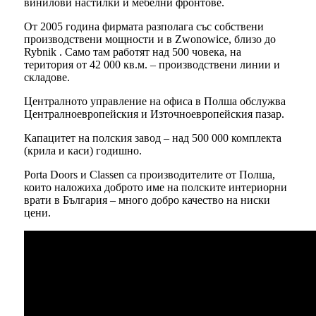
винилови настилки и мебелни фронтове.
От 2005 година фирмата разполага със собствени
производствени мощности и в Zwonowice, близо до
Rybnik . Само там работят над 500 човека, на
територия от 42 000 кв.м. – производствени линии и
складове.
Централното управление на офиса в Полша обслужва
Централноевропейския и Източноевропейския пазар.
Капацитет на полския завод – над 500 000 комплекта
(крила и каси) годишно.
Porta Doors и Classen са производителите от Полша,
които наложиха доброто име на полските интериорни
врати в България – много добро качество на ниски
цени.