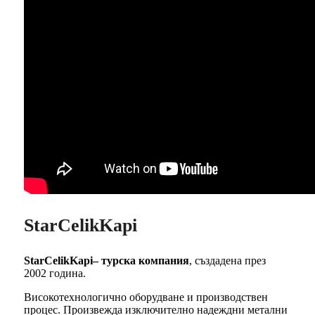
StarCelikKapi
StarCelikKapi– турска компания
, създадена през
2002 година.
Високотехнологично оборудване и производствен
процес. Произвежда изключително надеждни метални