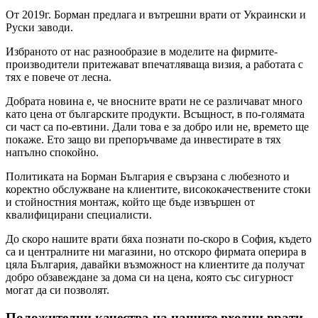
От 2019г. Борман предлага и вътрешни врати от Украински и
Руски заводи.
Избраното от нас разнообразие в моделите на фирмите-
производители притежават впечатляваща визия, а работата с
тях е повече от лесна.
Добрата новина е, че вносните врати не се различават много
като цена от българските продукти. Всъщност, в по-голямата
си част са по-евтини. Дали това е за добро или не, времето ще
покаже. Ето защо ви препоръчваме да инвестирате в тях
напълно спокойно.
Политиката на Борман България е свързана с любезното и
коректно обслужване на клиентите, висококачествените стоки
и стойностния монтаж, който ще бъде извършен от
квалифицирани специалисти.
До скоро нашите врати бяха познати по-скоро в София, където
са и централните ни магазини, но отскоро фирмата оперира в
цяла България, давайки възможност на клиентите да получат
добро обзавеждане за дома си на цена, която със сигурност
могат да си позволят.
Положителни качества на нашите входни врати