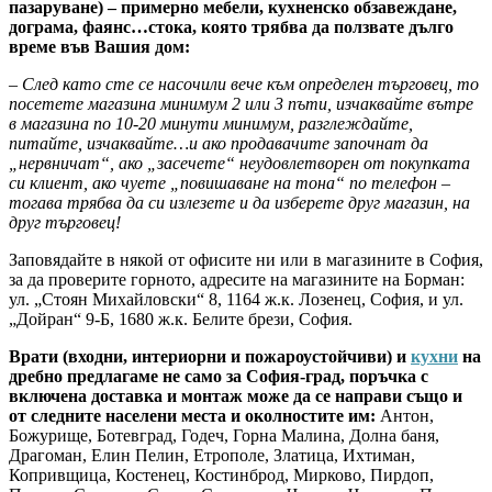
пазаруване) – примерно мебели, кухненско обзавеждане,
дограма, фаянс…стока, която трябва да ползвате дълго
време във Вашия дом:
– След като сте се насочили вече към определен търговец, то
посетете магазина минимум 2 или 3 пъти, изчаквайте вътре
в магазина по 10-20 минути минимум, разглеждайте,
питайте, изчаквайте…и ако продавачите започнат да
„нервничат“, ако „засечете“ неудовлетворен от покупката
си клиент, ако чуете „повишаване на тона“ по телефон –
тогава трябва да си излезете и да изберете друг магазин, на
друг търговец!
Заповядайте в някой от офисите ни или в магазините в София,
за да проверите горното, адресите на магазините на Борман:
ул. „Стоян Михайловски“ 8, 1164 ж.к. Лозенец, София, и ул.
„Дойран“ 9-Б, 1680 ж.к. Белите брези, София.
Врати (входни, интериорни и пожароустойчиви) и
кухни
на
дребно предлагаме не само за София-град, поръчка с
включена доставка и монтаж може да се направи също и
от следните населени места и околностите им:
Антон,
Божурище, Ботевград, Годеч, Горна Малина, Долна баня,
Драгоман, Елин Пелин, Етрополе, Златица, Ихтиман,
Копривщица, Костенец, Костинброд, Мирково, Пирдоп,