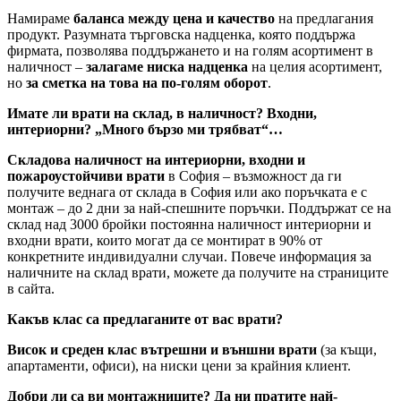
Намираме
баланса между цена и качество
на предлагания
продукт. Разумната търговска надценка, която поддържа
фирмата, позволява поддържането и на голям асортимент в
наличност –
залагаме ниска надценка
на целия асортимент,
но
за сметка на това на по-голям оборот
.
Имате ли врати на склад, в наличност? Входни,
интериорни? „Много бързо ми трябват“…
Складова наличност на интериорни, входни и
пожароустойчиви врати
в София – възможност да ги
получите веднага от склада в София или ако поръчката е с
монтаж – до 2 дни за най-спешните поръчки. Поддържат се на
склад над 3000 бройки постоянна наличност интериорни и
входни врати, които могат да се монтират в 90% от
конкретните индивидуални случаи. Повече информация за
наличните на склад врати, можете да получите на страниците
в сайта.
Какъв клас са предлаганите от вас врати?
Висок и среден клас вътрешни и външни врати
(за къщи,
апартаменти, офиси), на ниски цени за крайния клиент.
Добри ли са ви монтажниците? Да ни пратите най-