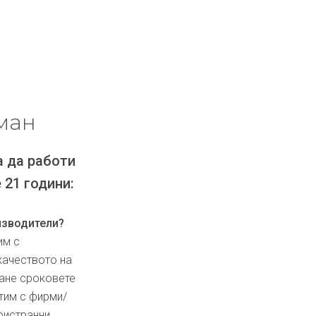
ман
а да работи
 21 години:
изводители?
им с
качеството на
ване сроковете
тим с фирми/
ристранни