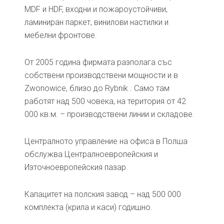
MDF и HDF, входни и пожароустойчиви,
ламиниран паркет, винилови настилки и
мебелни фронтове.
От 2005 година фирмата разполага със
собствени производствени мощности и в
Zwonowice, близо до Rybnik . Само там
работят над 500 човека, на територия от 42
000 кв.м. – производствени линии и складове.
Централното управление на офиса в Полша
обслужва Централноевропейския и
Източноевропейския пазар.
Капацитет на полския завод – над 500 000
комплекта (крила и каси) годишно.