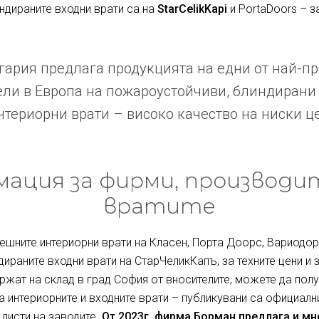
индираните входни врати са на
StarCelikKapi
и PortaDoors – з
ария предлага продукцията на едни от най-п
ли в Европа на пожароустойчиви, блиндирани
териорни врати – високо качество на ниски ц
ация за фирми, производи
вратите
ешните интериорни врати на Класен, Порта Доорс, Вариодор 
дираните входни врати на СтарЧеликКапъ, за техните цени и 
ржат на склад в град София от вносителите, можете да полу
за интериорните и входните врати – публикувани са официалн
 листи на заводите.
От 2023г. фирма Борман предлага и м