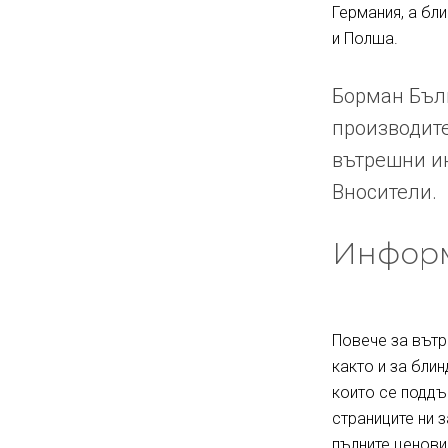
Германия, а бл
и Полша.
Борман Бълг
производите
вътрешни ин
Вносители.
Информ
Повече за вътр
както и за блин
които се поддъ
страниците ни 
пълните ценови