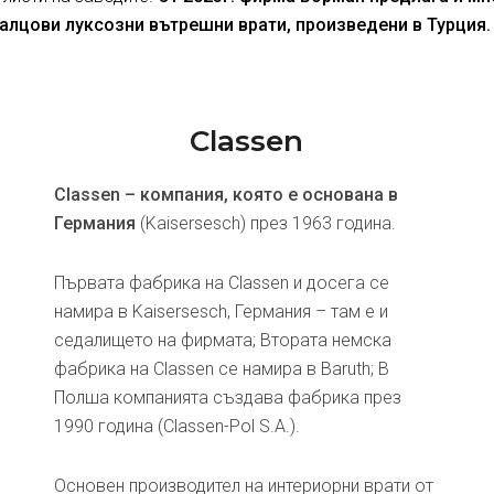
алцови луксозни вътрешни врати, произведени в Турция.
Classen
Classen – компания, която е основана в
Германия
(Kaisersesch) през 1963 година.
Първата фабрика на Classen и досега се
намира в Kaisersesch, Германия – там е и
седалището на фирмата; Втората немска
фабрика на Classen се намира в Baruth; В
Полша компанията създава фабрика през
1990 година (Classen-Pol S.A.).
Основен производител на интериорни врати от