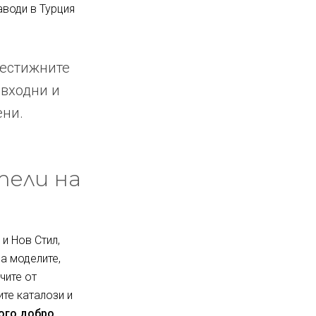
аводи в Турция
рестижните
 входни и
ени.
тели на
и Нов Стил,
за моделите,
чите от
ите каталози и
ного добро