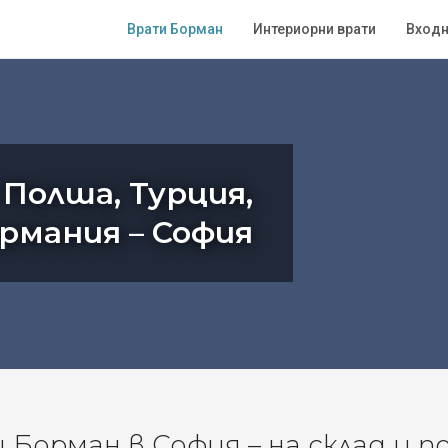
Врати Борман
Интериорни врати
Входн
 Полша, Турция,
ермания – София
Борман в София – на склад и п