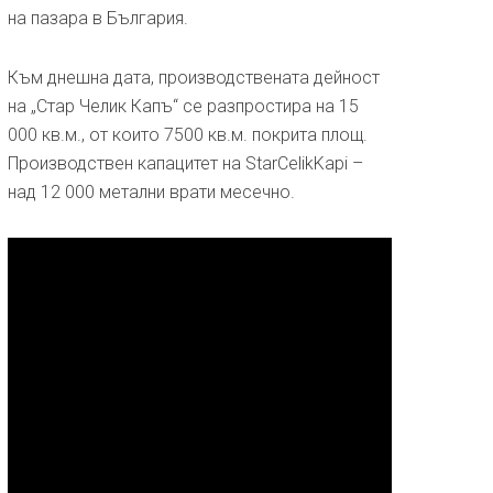
на пазара в България.
Към днешна дата, производствената дейност
на „Стар Челик Капъ“ се разпростира на 15
000 кв.м., от които 7500 кв.м. покрита площ.
Производствен капацитет на StarCelikKapi –
над 12 000 метални врати месечно.