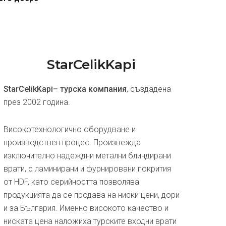
StarCelikKapi
StarCelikKapi– турска компания
, създадена
през 2002 година.
Високотехнологично оборудване и
производствен процес. Произвежда
изключително надеждни метални блиндирани
врати, с ламинирани и фурнировани покрития
от HDF, като серийността позволява
продукцията да се продава на ниски цени, дори
и за България. Именно високото качество и
ниската цена наложиха турските входни врати