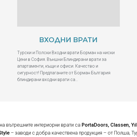
ВХОДНИ ВРАТИ
Турски и Полски Входни врати Борман на ниски
Цени в София. Външни Блиндирани врати за
апартаменти, къщи и офиси. Качество и
сигурност! Предлаганите от Борман България
блиндирани входни врати са…
на вътрешните интериорни врати са
PortaDoors, Classen, Yıl
Style
– заводи с добра качествена продукция – от Полша, Ту