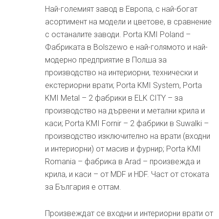
Най-големият завод в Европа, с най-богат
асортимент на модели и цветове, в сравнение
с останалите заводи. Porta KMI Poland –
Фабриката в Bolszewo е най-голямото и най-
модерно предприятие в Полша за
производство на интериорни, технически и
екстериорни врати; Porta KMI System, Porta
KMI Metal – 2 фабрики в ELK CITY – за
производство на дървени и метални крила и
каси; Porta KMI Fornir – 2 фабрики в Suwalki –
производство изключително на врати (входни
и интериорни) от масив и фурнир; Porta KMI
Romania – фабрика в Arad – произвежда и
крила, и каси – от MDF и HDF. Част от стоката
за България е оттам.
Произвеждат се входни и интериорни врати от