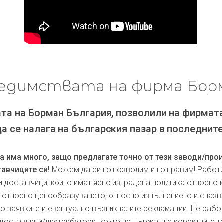
едимствата на фирма Бор
та на Борман България, позволили на фирмат
да се налага на българския пазар в последните
ра има много, защо предлагате точно от тези заводи/про
авчиците си!
Можем да си го позволим и го правим! Работ
и доставчици, които имат ясно изградена политика относно 
, относно ценообразуването, относно изпълнението и спаз
по заявките и евентуално възникналите рекламации. Не рабо
доставчици/дистрибутори, които не държат на коректните т