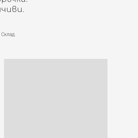
чиви.
 Склад.