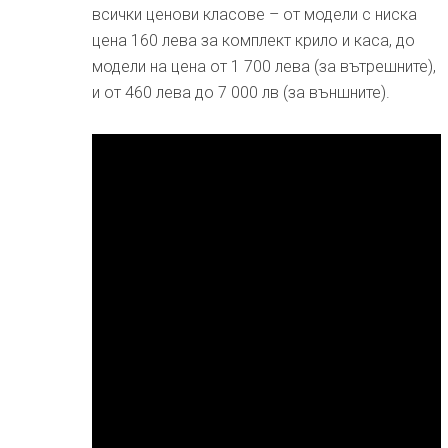
всички ценови класове – от модели с ниска
цена 160 лева за комплект крило и каса, до
модели на цена от 1 700 лева (за вътрешните),
и от 460 лева до 7 000 лв (за външните).