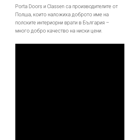
Porta Doors и Classen са производителите от
Полша, които наложиха доброто име на
полските интериорни врати в България –
много добро качество на ниски цени.