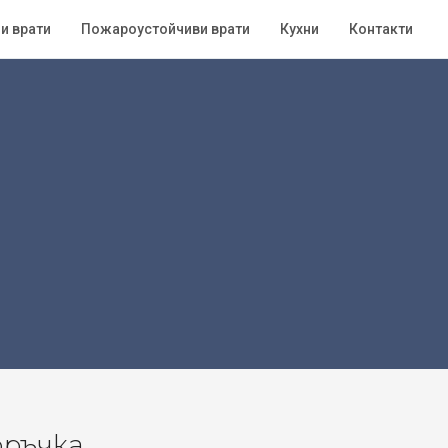
и врати
Пожароустойчиви врати
Кухни
Контакти
оръчка.