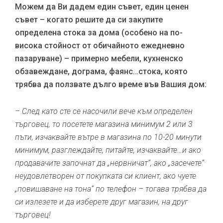
Можем да Ви дадем един съвет, един ценен
съвет – когато решите да си закупите
определена стока за дома (особено на по-
висока стойност от обичайното ежедневно
пазаруване) – примерно мебели, кухненско
обзавеждане, дограма, фаянс…стока, която
трябва да ползвате дълго време във Вашия дом:
– След като сте се насочили вече към определен
търговец, то посетете магазина минимум 2 или 3
пъти, изчаквайте вътре в магазина по 10-20 минути
минимум, разглеждайте, питайте, изчаквайте…и ако
продавачите започнат да „нервничат“, ако „засечете“
неудовлетворен от покупката си клиент, ако чуете
„повишаване на тона“ по телефон – тогава трябва да
си излезете и да изберете друг магазин, на друг
търговец!