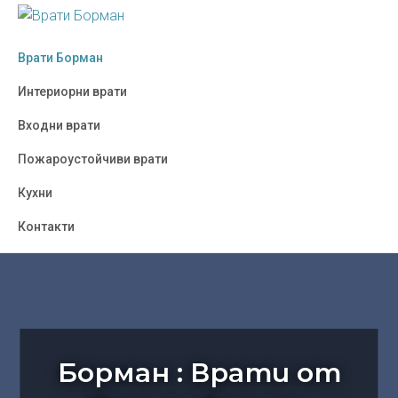
Skip
Skip
Skip
to
to
to
ВРАТИ
Борман
БОРМАН
primary
main
footer
Врати Борман
:
navigation
content
Врати
Интериорни врати
от
Входни врати
Полша,
Украйна,
Пожароустойчиви врати
Турция
Кухни
-
София
Контакти
Борман : Врати от