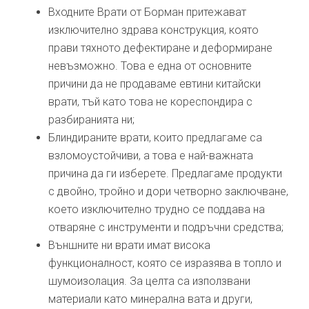
Входните Врати от Борман притежават
изключително здрава конструкция, която
прави тяхното дефектиране и деформиране
невъзможно. Това е една от основните
причини да не продаваме евтини китайски
врати, тъй като това не кореспондира с
разбиранията ни;
Блиндираните врати, които предлагаме са
взломоустойчиви, а това е най-важната
причина да ги изберете. Предлагаме продукти
с двойно, тройно и дори четворно заключване,
което изключително трудно се поддава на
отваряне с инструменти и подръчни средства;
Външните ни врати имат висока
функционалност, която се изразява в топло и
шумоизолация. За целта са използвани
материали като минерална вата и други,