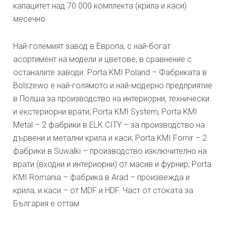
капацитет над 70 000 комплекта (крила и каси)
месечно.
Най-големият завод в Европа, с най-богат
асортимент на модели и цветове, в сравнение с
останалите заводи. Porta KMI Poland – Фабриката в
Bolszewo е най-голямото и най-модерно предприятие
в Полша за производство на интериорни, технически
и екстериорни врати; Porta KMI System, Porta KMI
Metal – 2 фабрики в ELK CITY – за производство на
дървени и метални крила и каси; Porta KMI Fornir – 2
фабрики в Suwalki – производство изключително на
врати (входни и интериорни) от масив и фурнир; Porta
KMI Romania – фабрика в Arad – произвежда и
крила, и каси – от MDF и HDF. Част от стоката за
България е оттам.