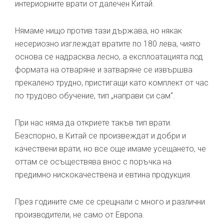
интериорните врати от далечен Китай.
Нямаме нищо против тази държава, но някак
несериозно изглеждат вратите по 180 лева, чиято
основа се надрасква лесно, а експлоатацията под
формата на отваряне и затваряне се извършва
прекалено трудно, пристигащи като комплект от час
по трудово обучение, тип „направи си сам“.
При нас няма да откриете такъв тип врати.
Безспорно, в Китай се произвеждат и добри и
качествени врати, но все още имаме усещането, че
оттам се осъществява внос с поръчка на
предимно нискокачествена и евтина продукция.
През годините сме се срещнали с много и различни
производители, не само от Европа.