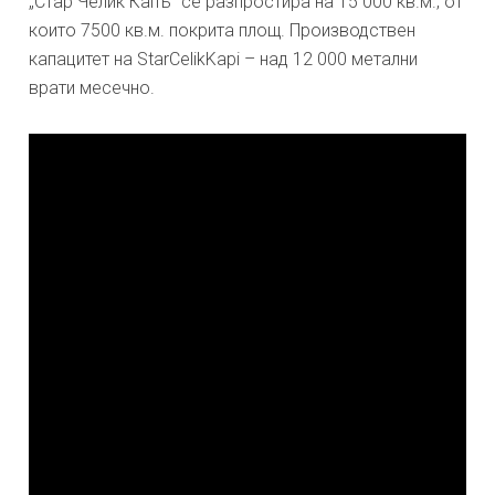
„Стар Челик Капъ“ се разпростира на 15 000 кв.м., от
които 7500 кв.м. покрита площ. Производствен
капацитет на StarCelikKapi – над 12 000 метални
врати месечно.