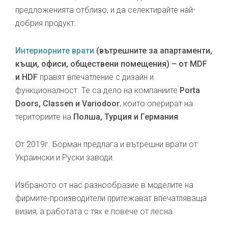
предложенията отблизо, и да селектирайте най-
добрия продукт.
Интериорните врати
(вътрешните за апартаменти,
къщи, офиси, обществени помещения) – от MDF
и HDF
правят впечатление с дизайн и
функционалност. Те са дело на компаниите
Porta
Doors, Classen и Variodoor
, които оперират на
териториите на
Полша, Турция и Германия
.
От 2019г. Борман предлага и вътрешни врати от
Украински и Руски заводи.
Избраното от нас разнообразие в моделите на
фирмите-производители притежават впечатляваща
визия, а работата с тях е повече от лесна.