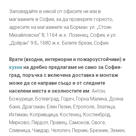
Заповядайте в някой от офисите ни или в
магазините в София, за да проверите горното,
адресите на магазините на Борман: ул. „Стоян
Михайловски“ 8, 1164 ж.к. Лозенец, София, и ул.
„Дойран“ 9-Б, 1680 ж.к. Белите брези, София.
Врати (входни, интериорни и пожароустойчиви) и
кухни
на дребно предлагаме не само за София-
град, поръчка с включена доставка и монтаж
може да се направи също и от следните
населени места и околностите им:
Антон,
Божурище, Ботевград, Годеч, Горна Малина, Долна
баня, Драгоман, Елин Пелин, Етрополе, Златица,
Ихтиман, Копривщица, Костенец, Костинброд,
Мирково, Пирдоп, Правец, Самоков, Своге,
Сливница, Чавдар, Челопеч; Перник, Брезник, Земен,