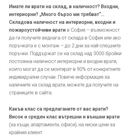
Имате ли врати на склад, в наличност? Входни,
интериорни? „Много бързо ми трябват“…
Складова наличност на интериорни, входни и
пожароустойчиви врати
в София – възможност
да ги получите веднага от склада в София или ако
поръчката е с монтаж – до 2 дни за най-спешните
поръчки. Поддържат се на склад над 3000 бройки
постоянна наличност интериорни и входни врати,
които могат да се монтират в 90% от конкретните
индивидуални случаи. Повече информация за
наличните на склад врати, можете да получите на
страниците в сайта.
Какъв клас са предлаганите от вас врати?
Висок и среден клас вътрешни и външни врати
(за къщи, апартаменти, офиси), на ниски цени за
крайния клиент.