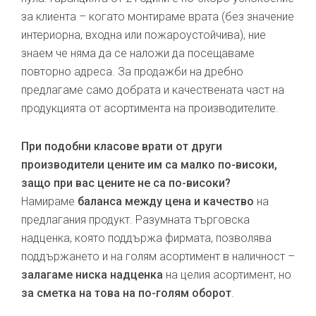
за клиента – когато монтираме врата (без значение
интериорна, входна или пожароустойчива), ние
знаем че няма да се наложи да посещаваме
повторно адреса. За продажби на дребно
предлагаме само добрата и качествената част на
продукцията от асортимента на производителите.
При подобни класове врати от други
производители цените им са малко по-високи,
защо при вас цените не са по-високи?
Намираме
баланса между цена и качество
на
предлагания продукт. Разумната търговска
надценка, която поддържа фирмата, позволява
поддържането и на голям асортимент в наличност –
залагаме ниска надценка
на целия асортимент, но
за сметка на това на по-голям оборот
.