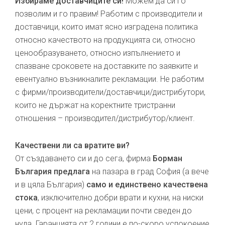
Избираме доставчиците си!
Можем да си го
позволим и го правим! Работим с производители и
доставчици, които имат ясно изградена политика
относно качеството на продукцията си, относно
ценообразуването, относно изпълнението и
спазване сроковете на доставките по заявките и
евентуално възникналите рекламации. Не работим
с фирми/производители/доставчици/дистрибутори,
които не държат на коректните тристранни
отношения – производител/дистрибутор/клиент.
Качествени ли са вратите ви?
От създаването си и до сега, фирма
Борман
България предлага
на пазара в град София (а вече
и в цяла България)
само и единствено качествена
стока
, изключително добри врати и кухни, на ниски
цени, с процент на рекламации почти сведен до
нула. Гаранцията от 2 години е по-скоро успокоение