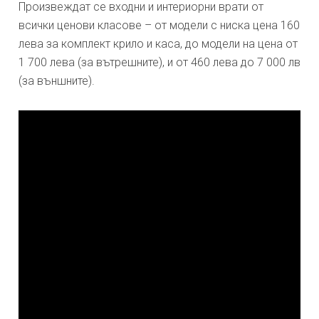
Произвеждат се входни и интериорни врати от
всички ценови класове – от модели с ниска цена 160
лева за комплект крило и каса, до модели на цена от
1 700 лева (за вътрешните), и от 460 лева до 7 000 лв
(за външните).