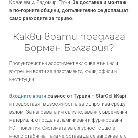
Ковачевци, Радомир, Трън.
За доставка и монтаж
в по-горните общини, допълнително се доплащат
само разходите за гориво.
Какви врати предлага
Борман България?
Продуктовият ни асортимент включва външни и
вътрешни врати за апартаменти, къщи, офиси и
институции.
Входните врати
са внос от Турция – StarCelikKapi
и предоставят възможността за съпротива срещу
взлом. За направата им са използвани съвременни
материали, от рода на ламинирани и фурнировани
HDF покрития. Системата за сигурност също е
много стабилна, така че остава да се запознаете с