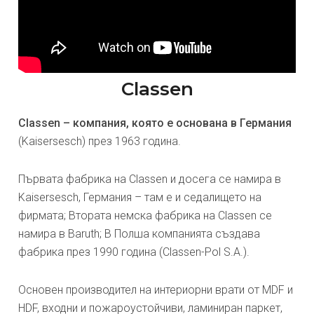
Classen
Classen – компания, която е основана в Германия
(Kaisersesch) през 1963 година.
Първата фабрика на Classen и досега се намира в
Kaisersesch, Германия – там е и седалището на
фирмата; Втората немска фабрика на Classen се
намира в Baruth; В Полша компанията създава
фабрика през 1990 година (Classen-Pol S.A.).
Основен производител на интериорни врати от MDF и
HDF, входни и пожароустойчиви, ламиниран паркет,