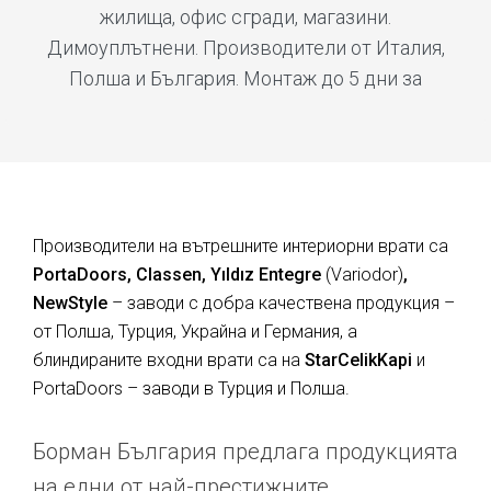
жилища, офис сгради, магазини.
Димоуплътнени. Производители от Италия,
Полша и България. Монтаж до 5 дни за
Производители на вътрешните интериорни врати са
PortaDoors, Classen, Yıldız Entegre
(Variodor)
,
NewStyle
– заводи с добра качествена продукция –
от Полша, Турция, Украйна и Германия, а
блиндираните входни врати са на
StarCelikKapi
и
PortaDoors – заводи в Турция и Полша.
Борман България предлага продукцията
на едни от най-престижните