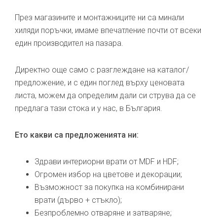
През магазините и монтажниците ни са минали
хиляди поръчки, имаме впечатление почти от всеки
един производител на пазара.
Директно още само с разглеждане на каталог/
предложение, и с един поглед върху ценовата
листа, можем да определим дали си струва да се
предлага тази стока и у нас, в България.
Ето какви са предложенията ни:
Здрави интериорни врати от MDF и HDF;
Огромен избор на цветове и декорации;
Възможност за покупка на комбинирани
врати (дърво + стъкло);
Безпроблемно отваряне и затваряне;