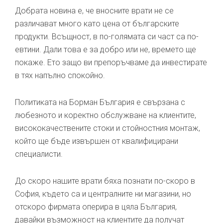
Добрата новина е, че вносните врати не се
различават много като цена от българските
продукти. Всъщност, в по-голямата си част са по-
евтини. Дали това е за добро или не, времето ще
покаже. Ето защо ви препоръчваме да инвестирате
в тях напълно спокойно.
Политиката на Борман България е свързана с
любезното и коректно обслужване на клиентите,
висококачествените стоки и стойностния монтаж,
който ще бъде извършен от квалифицирани
специалисти.
До скоро нашите врати бяха познати по-скоро в
София, където са и централните ни магазини, но
отскоро фирмата оперира в цяла България,
давайки възможност на клиентите да получат