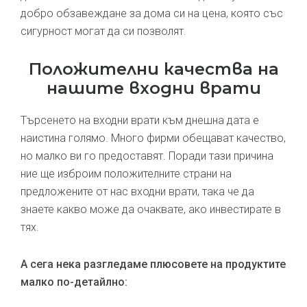
добро обзавеждане за дома си на цена, която със
сигурност могат да си позволят.
Положителни качества на
нашите входни врати
Търсенето на входни врати към днешна дата е
наистина голямо. Много фирми обещават качество,
но малко ви го предоставят. Поради тази причина
ние ще изброим положителните страни на
предложените от нас входни врати, така че да
знаете какво може да очаквате, ако инвестирате в
тях.
А сега нека разгледаме плюсовете на продуктите
малко по-детайлно: