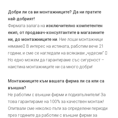
Добри ли са ви монтажниците? Да ни пратите
най-добрият!
Фирмата залага на
изключително компетентен
екип, от продавач-консултантите в магазините
ни, до монтажниците ни
. Ние лоши монтажници
нямаме В интерес на истината, работим вече 21
години, и сме се нагледали на всякакви „чудесии“ 
Но едно можем да гарантираме със сигурност –
наистина монтажниците ни са много добри!
Монтажниците към вашата фирма ли са или са
външна?
Не работим с външни фирми и подизпълнители! За
това гарантираме на 100% за качествен монтаж!
Опитвали сме няколко пъти за определени периоди
през годините да работим с външни фирми за