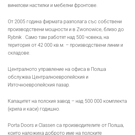
винилови настилки и мебелни фронтове.
От 2005 година фирмата разполага със собствени
производствени мощности и в Zwonowice, близо до
Rybnik . Само там работят над 500 човека, на
територия от 42 000 кв.м. – производствени линии и
складове.
Централното управление на офиса в Полша
обслужва Централноевропейския и
Източноевропейския пазар.
Капацитет на полския завод – над 500 000 комплекта
(крила и каси) годишно.
Porta Doors и Classen са производителите от Полша,
които наложиха доброто име на полските