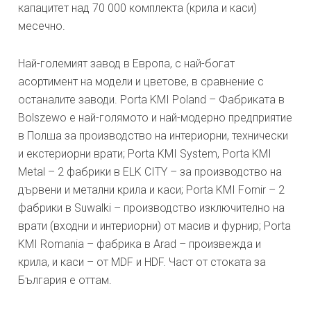
капацитет над 70 000 комплекта (крила и каси)
месечно.
Най-големият завод в Европа, с най-богат
асортимент на модели и цветове, в сравнение с
останалите заводи. Porta KMI Poland – Фабриката в
Bolszewo е най-голямото и най-модерно предприятие
в Полша за производство на интериорни, технически
и екстериорни врати; Porta KMI System, Porta KMI
Metal – 2 фабрики в ELK CITY – за производство на
дървени и метални крила и каси; Porta KMI Fornir – 2
фабрики в Suwalki – производство изключително на
врати (входни и интериорни) от масив и фурнир; Porta
KMI Romania – фабрика в Arad – произвежда и
крила, и каси – от MDF и HDF. Част от стоката за
България е оттам.