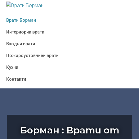
Skip
Skip
Skip
to
to
to
ВРАТИ
Борман
БОРМАН
primary
main
footer
Врати Борман
:
navigation
content
Врати
Интериорни врати
от
Входни врати
Полша,
Украйна,
Пожароустойчиви врати
Турция
Кухни
-
София
Контакти
Борман : Врати от