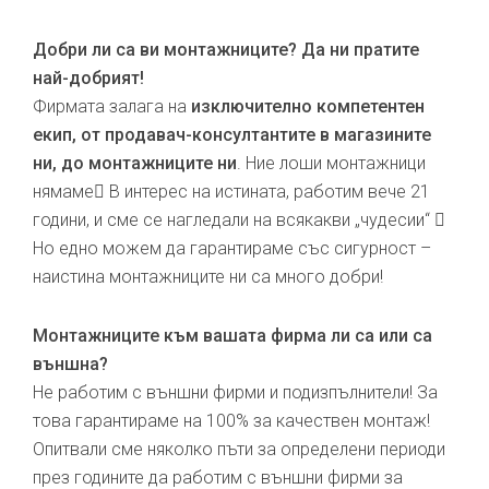
Добри ли са ви монтажниците? Да ни пратите
най-добрият!
Фирмата залага на
изключително компетентен
екип, от продавач-консултантите в магазините
ни, до монтажниците ни
. Ние лоши монтажници
нямаме В интерес на истината, работим вече 21
години, и сме се нагледали на всякакви „чудесии“ 
Но едно можем да гарантираме със сигурност –
наистина монтажниците ни са много добри!
Монтажниците към вашата фирма ли са или са
външна?
Не работим с външни фирми и подизпълнители! За
това гарантираме на 100% за качествен монтаж!
Опитвали сме няколко пъти за определени периоди
през годините да работим с външни фирми за