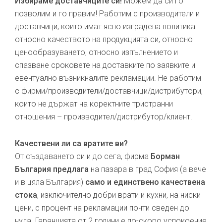
Избираме доставчиците си!
Можем да си го
позволим и го правим! Работим с производители и
доставчици, които имат ясно изградена политика
относно качеството на продукцията си, относно
ценообразуването, относно изпълнението и
спазване сроковете на доставките по заявките и
евентуално възникналите рекламации. Не работим
с фирми/производители/доставчици/дистрибутори,
които не държат на коректните тристранни
отношения – производител/дистрибутор/клиент.
Качествени ли са вратите ви?
От създаването си и до сега, фирма
Борман
България предлага
на пазара в град София (а вече
и в цяла България)
само и единствено качествена
стока
, изключително добри врати и кухни, на ниски
цени, с процент на рекламации почти сведен до
нула. Гаранцията от 2 години е по-скоро успокоение