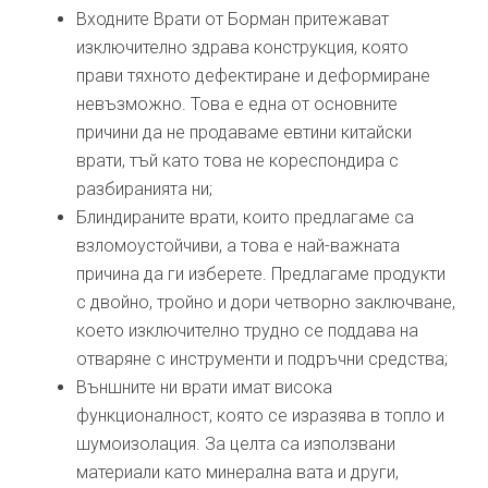
Входните Врати от Борман притежават
изключително здрава конструкция, която
прави тяхното дефектиране и деформиране
невъзможно. Това е една от основните
причини да не продаваме евтини китайски
врати, тъй като това не кореспондира с
разбиранията ни;
Блиндираните врати, които предлагаме са
взломоустойчиви, а това е най-важната
причина да ги изберете. Предлагаме продукти
с двойно, тройно и дори четворно заключване,
което изключително трудно се поддава на
отваряне с инструменти и подръчни средства;
Външните ни врати имат висока
функционалност, която се изразява в топло и
шумоизолация. За целта са използвани
материали като минерална вата и други,