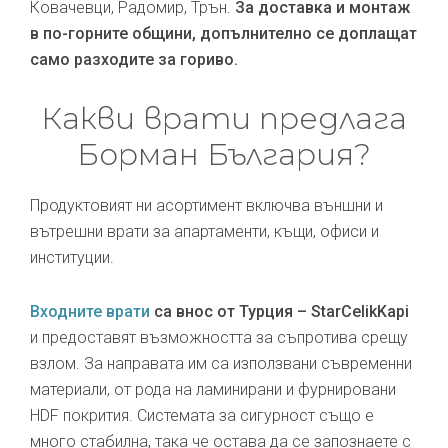
Ковачевци, Радомир, Трън.
За доставка и монтаж
в по-горните общини, допълнително се доплащат
само разходите за гориво.
Какви врати предлага
Борман България?
Продуктовият ни асортимент включва външни и
вътрешни врати за апартаменти, къщи, офиси и
институции.
Входните врати
са внос от Турция – StarCelikKapi
и предоставят възможността за съпротива срещу
взлом. За направата им са използвани съвременни
материали, от рода на ламинирани и фурнировани
HDF покрития. Системата за сигурност също е
много стабилна, така че остава да се запознаете с