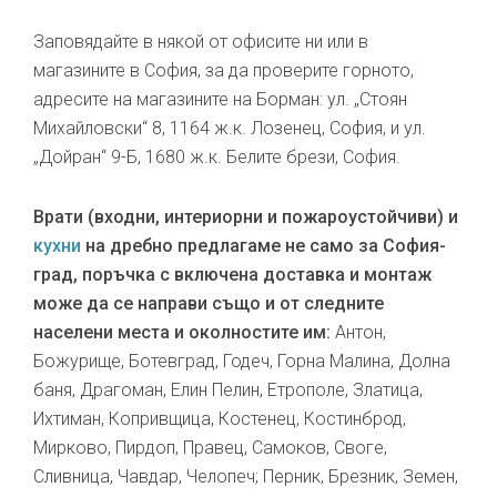
Заповядайте в някой от офисите ни или в
магазините в София, за да проверите горното,
адресите на магазините на Борман: ул. „Стоян
Михайловски“ 8, 1164 ж.к. Лозенец, София, и ул.
„Дойран“ 9-Б, 1680 ж.к. Белите брези, София.
Врати (входни, интериорни и пожароустойчиви) и
кухни
на дребно предлагаме не само за София-
град, поръчка с включена доставка и монтаж
може да се направи също и от следните
населени места и околностите им:
Антон,
Божурище, Ботевград, Годеч, Горна Малина, Долна
баня, Драгоман, Елин Пелин, Етрополе, Златица,
Ихтиман, Копривщица, Костенец, Костинброд,
Мирково, Пирдоп, Правец, Самоков, Своге,
Сливница, Чавдар, Челопеч; Перник, Брезник, Земен,