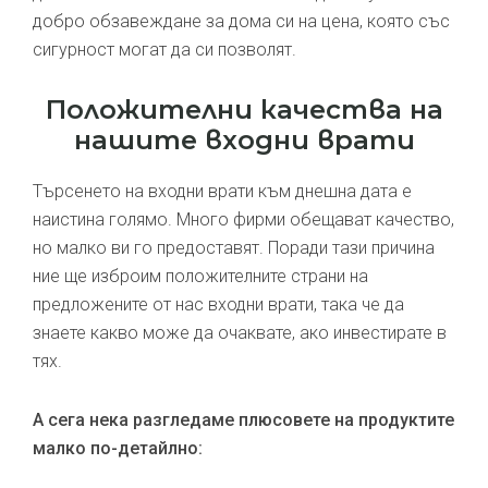
добро обзавеждане за дома си на цена, която със
сигурност могат да си позволят.
Положителни качества на
нашите входни врати
Търсенето на входни врати към днешна дата е
наистина голямо. Много фирми обещават качество,
но малко ви го предоставят. Поради тази причина
ние ще изброим положителните страни на
предложените от нас входни врати, така че да
знаете какво може да очаквате, ако инвестирате в
тях.
А сега нека разгледаме плюсовете на продуктите
малко по-детайлно: