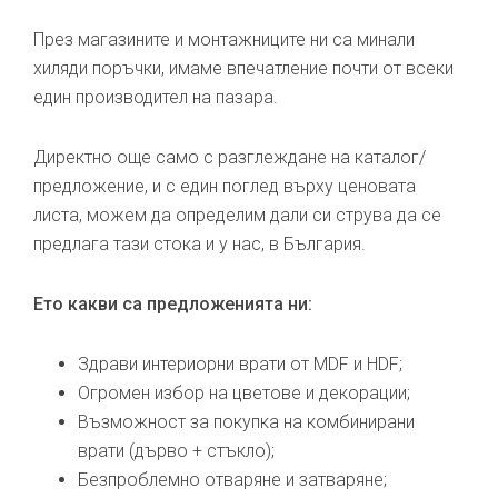
През магазините и монтажниците ни са минали
хиляди поръчки, имаме впечатление почти от всеки
един производител на пазара.
Директно още само с разглеждане на каталог/
предложение, и с един поглед върху ценовата
листа, можем да определим дали си струва да се
предлага тази стока и у нас, в България.
Ето какви са предложенията ни:
Здрави интериорни врати от MDF и HDF;
Огромен избор на цветове и декорации;
Възможност за покупка на комбинирани
врати (дърво + стъкло);
Безпроблемно отваряне и затваряне;