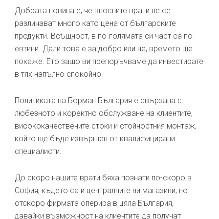
Добрата новина е, че вносните врати не се
различават много като цена от българските
продукти. Всъщност, в по-голямата си част са по-
евтини. Дали това е за добро или не, времето ще
покаже. Ето защо ви препоръчваме да инвестирате
в тях напълно спокойно.
Политиката на Борман България е свързана с
любезното и коректно обслужване на клиентите,
висококачествените стоки и стойностния монтаж,
който ще бъде извършен от квалифицирани
специалисти.
До скоро нашите врати бяха познати по-скоро в
София, където са и централните ни магазини, но
отскоро фирмата оперира в цяла България,
давайки възможност на клиентите да получат