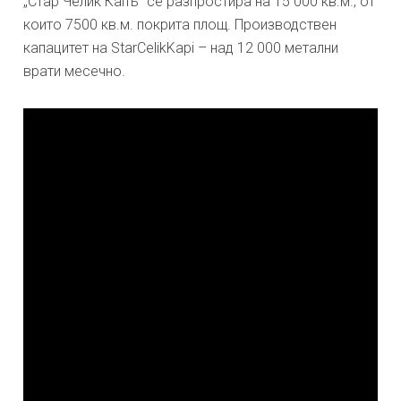
„Стар Челик Капъ“ се разпростира на 15 000 кв.м., от
които 7500 кв.м. покрита площ. Производствен
капацитет на StarCelikKapi – над 12 000 метални
врати месечно.