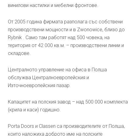
винилови настилки и мебелни фронтове.
От 2005 година фирмата разполага със собствени
производствени мощности и в Zwonowice, близо до
Rybnik . Само там работят над 500 човека, на
територия от 42 000 кв.м. – производствени линии и
складове.
Централното управление на офиса в Полша
обслужва Централноевропейския и
Източноевропейския пазар.
Капацитет на полския завод – над 500 000 комплекта
(крила и каси) годишно.
Porta Doors и Classen са производителите от Полша,
които наложиха доброто име на полските