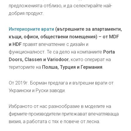
предложенията отблизо, и да селектирайте най-
добрия продукт.
Интериорните врати
(вътрешните за апартаменти,
къщи, офиси, обществени помещения) – от MDF
и HDF
правят впечатление с дизайн и
функционалност. Те са дело на компаниите
Porta
Doors, Classen и Variodoor
, които оперират на
териториите на
Полша, Турция и Германия
.
От 2019г. Борман предлага и вътрешни врати от
Украински и Руски заводи.
Избраното от нас разнообразие в моделите на
фирмите-производители притежават впечатляваща
визия, а работата с тях е повече от лесна.