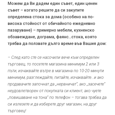
Можем да Ви дадем един съвет, един ценен
съвет – когато решите да си закупите
определена стока за дома (особено на по-
висока стойност от обичайното ежедневно
пазаруване) – примерно мебели, кухненско
обзавеждане, дограма, фаянс…стока, която
трябва да ползвате дълго време във Вашия дом:
– След като сте се насочили вече към определен
търговец, то посетете магазина минимум 2 или 3
пъти, изчаквайте вътре в магазина по 10-20 минути
минимум, разглеждайте, питайте, изчаквайте…и ако
продавачите започнат да „нервничат“, ако „засечете“
неудовлетворен от покупката си клиент, ако чуете
„повишаване на тона“ по телефон – тогава трябва да
си излезете и да изберете друг магазин, на друг
търговец!