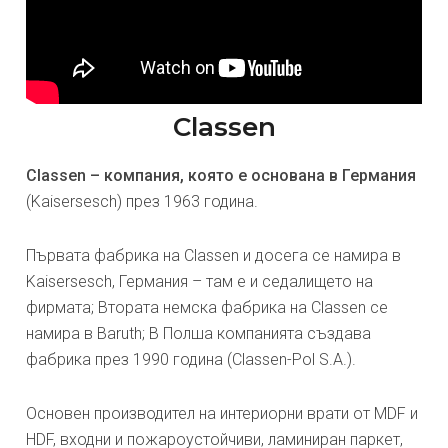
Classen
Classen – компания, която е основана в Германия
(Kaisersesch) през 1963 година.
Първата фабрика на Classen и досега се намира в
Kaisersesch, Германия – там е и седалището на
фирмата; Втората немска фабрика на Classen се
намира в Baruth; В Полша компанията създава
фабрика през 1990 година (Classen-Pol S.A.).
Основен производител на интериорни врати от MDF и
HDF, входни и пожароустойчиви, ламиниран паркет,