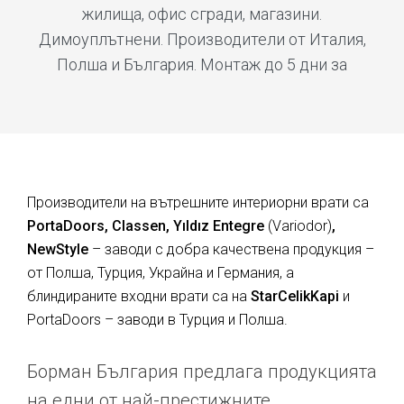
жилища, офис сгради, магазини.
Димоуплътнени. Производители от Италия,
Полша и България. Монтаж до 5 дни за
Производители на вътрешните интериорни врати са
PortaDoors, Classen, Yıldız Entegre
(Variodor)
,
NewStyle
– заводи с добра качествена продукция –
от Полша, Турция, Украйна и Германия, а
блиндираните входни врати са на
StarCelikKapi
и
PortaDoors – заводи в Турция и Полша.
Борман България предлага продукцията
на едни от най-престижните