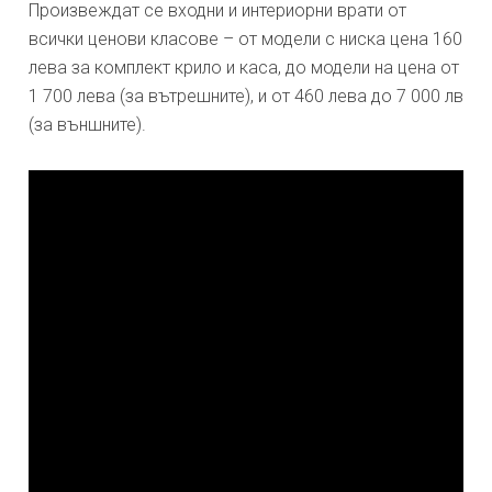
Произвеждат се входни и интериорни врати от
всички ценови класове – от модели с ниска цена 160
лева за комплект крило и каса, до модели на цена от
1 700 лева (за вътрешните), и от 460 лева до 7 000 лв
(за външните).