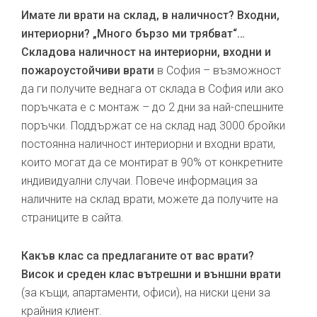
Имате ли врати на склад, в наличност? Входни,
интериорни? „Много бързо ми трябват“…
Складова наличност на интериорни, входни и
пожароустойчиви врати
в София – възможност
да ги получите веднага от склада в София или ако
поръчката е с монтаж – до 2 дни за най-спешните
поръчки. Поддържат се на склад над 3000 бройки
постоянна наличност интериорни и входни врати,
които могат да се монтират в 90% от конкретните
индивидуални случаи. Повече информация за
наличните на склад врати, можете да получите на
страниците в сайта.
Какъв клас са предлаганите от вас врати?
Висок и среден клас вътрешни и външни врати
(за къщи, апартаменти, офиси), на ниски цени за
крайния клиент.