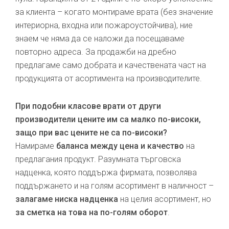
за клиента – когато монтираме врата (без значение
интериорна, входна или пожароустойчива), ние
знаем че няма да се наложи да посещаваме
повторно адреса. За продажби на дребно
предлагаме само добрата и качествената част на
продукцията от асортимента на производителите.
При подобни класове врати от други
производители цените им са малко по-високи,
защо при вас цените не са по-високи?
Намираме
баланса между цена и качество
на
предлагания продукт. Разумната търговска
надценка, която поддържа фирмата, позволява
поддържането и на голям асортимент в наличност –
залагаме ниска надценка
на целия асортимент, но
за сметка на това на по-голям оборот
.