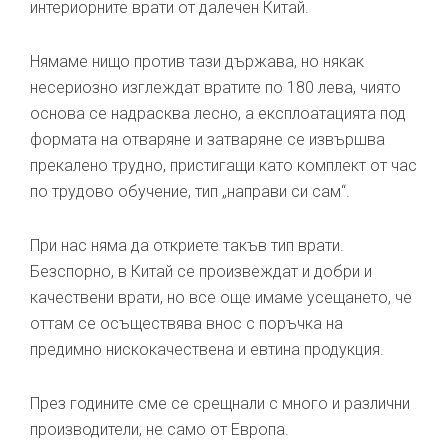
интериорните врати от далечен Китай.
Нямаме нищо против тази държава, но някак
несериозно изглеждат вратите по 180 лева, чиято
основа се надрасква лесно, а експлоатацията под
формата на отваряне и затваряне се извършва
прекалено трудно, пристигащи като комплект от час
по трудово обучение, тип „направи си сам“.
При нас няма да откриете такъв тип врати.
Безспорно, в Китай се произвеждат и добри и
качествени врати, но все още имаме усещането, че
оттам се осъществява внос с поръчка на
предимно нискокачествена и евтина продукция.
През годините сме се срещнали с много и различни
производители, не само от Европа.