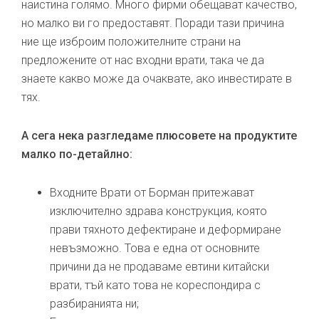
наистина голямо. Много фирми обещават качество,
но малко ви го предоставят. Поради тази причина
ние ще изброим положителните страни на
предложените от нас входни врати, така че да
знаете какво може да очаквате, ако инвестирате в
тях.
А сега нека разгледаме плюсовете на продуктите
малко по-детайлно:
Входните Врати от Борман притежават
изключително здрава конструкция, която
прави тяхното дефектиране и деформиране
невъзможно. Това е една от основните
причини да не продаваме евтини китайски
врати, тъй като това не кореспондира с
разбиранията ни;