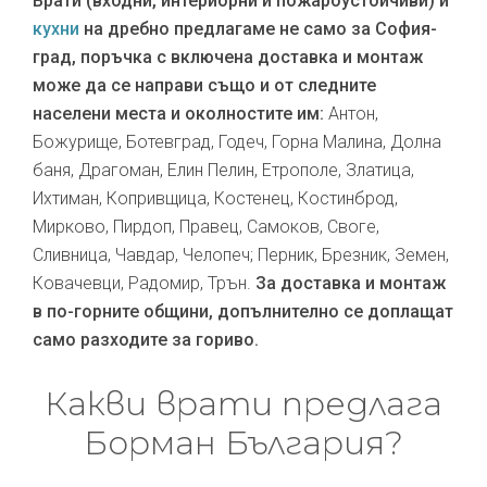
Врати (входни, интериорни и пожароустойчиви) и
кухни
на дребно предлагаме не само за София-
град, поръчка с включена доставка и монтаж
може да се направи също и от следните
населени места и околностите им:
Антон,
Божурище, Ботевград, Годеч, Горна Малина, Долна
баня, Драгоман, Елин Пелин, Етрополе, Златица,
Ихтиман, Копривщица, Костенец, Костинброд,
Мирково, Пирдоп, Правец, Самоков, Своге,
Сливница, Чавдар, Челопеч; Перник, Брезник, Земен,
Ковачевци, Радомир, Трън.
За доставка и монтаж
в по-горните общини, допълнително се доплащат
само разходите за гориво.
Какви врати предлага
Борман България?