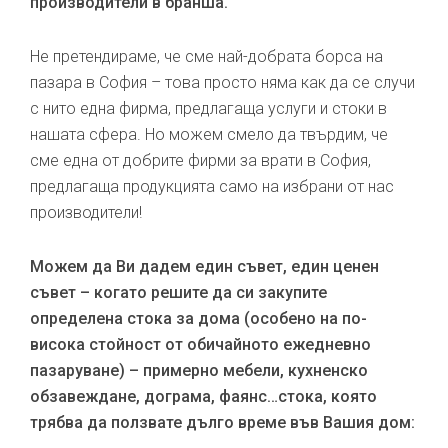
производители в бранша.
Не претендираме, че сме най-добрата борса на
пазара в София – това просто няма как да се случи
с нито една фирма, предлагаща услуги и стоки в
нашата сфера. Но можем смело да твърдим, че
сме една от добрите фирми за врати в София,
предлагаща продукцията само на избрани от нас
производители!
Можем да Ви дадем един съвет, един ценен
съвет – когато решите да си закупите
определена стока за дома (особено на по-
висока стойност от обичайното ежедневно
пазаруване) – примерно мебели, кухненско
обзавеждане, дограма, фаянс…стока, която
трябва да ползвате дълго време във Вашия дом: