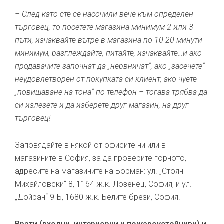
– След като сте се насочили вече към определен
търговец, то посетете магазина минимум 2 или 3
пъти, изчаквайте вътре в магазина по 10-20 минути
минимум, разглеждайте, питайте, изчаквайте…и ако
продавачите започнат да „нервничат“, ако „засечете“
неудовлетворен от покупката си клиент, ако чуете
„повишаване на тона“ по телефон – тогава трябва да
си излезете и да изберете друг магазин, на друг
търговец!
Заповядайте в някой от офисите ни или в
магазините в София, за да проверите горното,
адресите на магазините на Борман: ул. „Стоян
Михайловски“ 8, 1164 ж.к. Лозенец, София, и ул.
„Дойран“ 9-Б, 1680 ж.к. Белите брези, София.