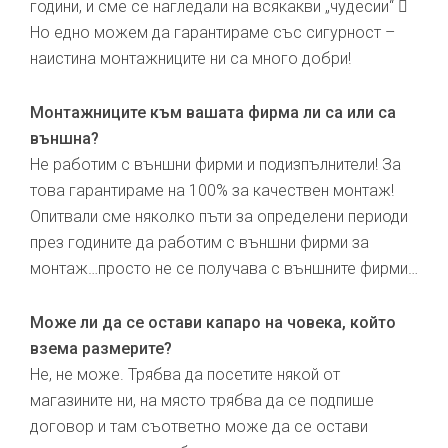
години, и сме се нагледали на всякакви „чудесии“ 
Но едно можем да гарантираме със сигурност –
наистина монтажниците ни са много добри!
Монтажниците към вашата фирма ли са или са
външна?
Не работим с външни фирми и подизпълнители! За
това гарантираме на 100% за качествен монтаж!
Опитвали сме няколко пъти за определени периоди
през годините да работим с външни фирми за
монтаж…просто не се получава с външните фирми…
Може ли да се остави капаро на човека, който
взема размерите?
Не, не може. Трябва да посетите някой от
магазините ни, на място трябва да се подпише
договор и там съответно може да се остави