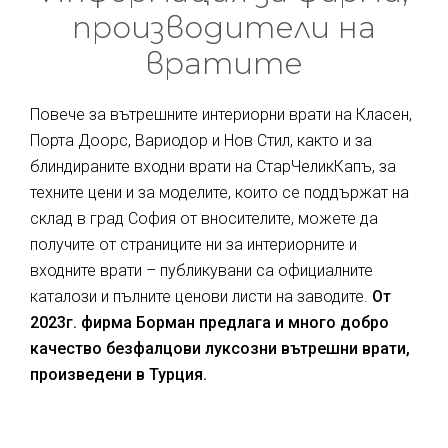
производители на
вратите
Повече за вътрешните интериорни врати на Класен,
Порта Доорс, Вариодор и Нов Стил, както и за
блиндираните входни врати на СтарЧеликКапъ, за
техните цени и за моделите, които се поддържат на
склад в град София от вносителите, можете да
получите от страниците ни за интериорните и
входните врати – публикувани са официалните
каталози и пълните ценови листи на заводите.
От
2023г. фирма Борман предлага и много добро
качество безфалцови луксозни вътрешни врати,
произведени в Турция.