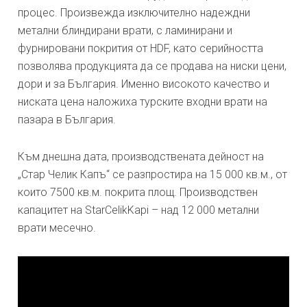
процес. Произвежда изключително надеждни
метални блиндирани врати, с ламинирани и
фурнировани покрития от HDF, като серийността
позволява продукцията да се продава на ниски цени,
дори и за България. Именно високото качество и
ниската цена наложиха турските входни врати на
пазара в България.
Към днешна дата, производствената дейност на
„Стар Челик Капъ“ се разпростира на 15 000 кв.м., от
които 7500 кв.м. покрита площ. Производствен
капацитет на StarCelikKapi – над 12 000 метални
врати месечно.