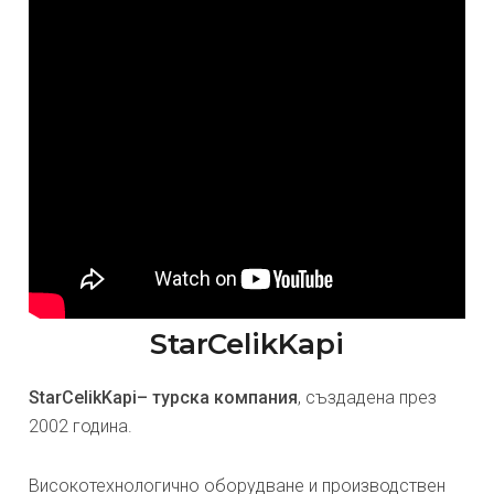
StarCelikKapi
StarCelikKapi– турска компания
, създадена през
2002 година.
Високотехнологично оборудване и производствен