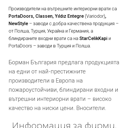
Производители на вътрешните интериорни врати са
PortaDoors, Classen, Yıldız Entegre
(Variodor)
,
NewStyle
– заводи с добра качествена продукция –
от Полша, Турция, Украйна и Германия, а
блиндираните входни врати са на
StarCelikKapi
и
PortaDoors – заводи в Турция и Полша.
Борман България предлага продукцията
на едни от най-престижните
производители в Европа на
пожароустойчиви, блиндирани входни и
вътрешни интериорни врати – високо
качество на ниски цени. Вносители.
Информация за фирми,