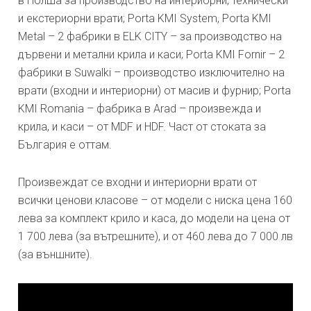
в Полша за производство на интериорни, технически
и екстериорни врати; Porta KMI System, Porta KMI
Metal – 2 фабрики в ELK CITY – за производство на
дървени и метални крила и каси; Porta KMI Fornir – 2
фабрики в Suwalki – производство изключително на
врати (входни и интериорни) от масив и фурнир; Porta
KMI Romania – фабрика в Arad – произвежда и
крила, и каси – от MDF и HDF. Част от стоката за
България е оттам.
Произвеждат се входни и интериорни врати от
всички ценови класове – от модели с ниска цена 160
лева за комплект крило и каса, до модели на цена от
1 700 лева (за вътрешните), и от 460 лева до 7 000 лв
(за външните).