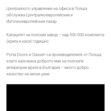
Централното управление на офиса в Полша
обслужва Централноевропейския и
Източноевропейския пазар.
Капацитет на полския завод – над 500 000 комплекта
(крила и каси) годишно.
Porta Doors и Classen са производителите от Полша,
които наложиха доброто име на полските
интериорни врати в България – много добро
качество на ниски цени.