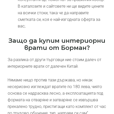
В каталозите и сайтовете ни ще видите цените
на всички стоки, така че да направите
сметката си, коя е най-изгодната оферта за
вас;
Защо да купим интериорни
врати от Борман?
За разлика от други търговци ние стоим далеч от
интериорните врати от далечен Китай.
Нямаме нищо против тази държава, но някак
несериозно изглеждат вратите по 180 лева, чиято
основа се надрасква лесно, а експлоатацията под
формата на отваряне и затваряне се извършва
прекалено трудно, пристигащи като комплект от час
по трудово обучение, тип „направи си сам“.