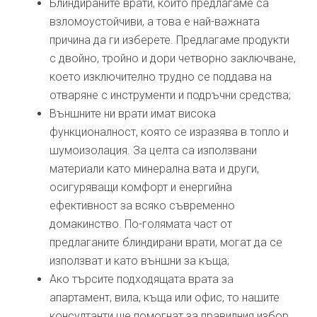
Блиндираните врати, които предлагаме са
взломоустойчиви, а това е най-важната
причина да ги изберете. Предлагаме продукти
с двойно, тройно и дори четворно заключване,
което изключително трудно се поддава на
отваряне с инструменти и подръчни средства;
Външните ни врати имат висока
функционалност, която се изразява в топло и
шумоизолация. За целта са използвани
материали като минерална вата и други,
осигуряващи комфорт и енергийна
ефективност за всяко съвременно
домакинство. По-голямата част от
предлаганите блиндирани врати, могат да се
използват и като външни за къща;
Ако търсите подходящата врата за
апартамент, вила, къща или офис, то нашите
консултанти ще помогнат за правилния избор.