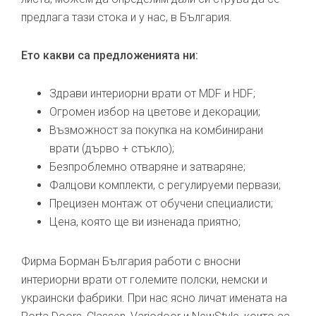
предлага тази стока и у нас, в България.
Ето какви са предложенията ни:
Здрави интериорни врати от MDF и HDF;
Огромен избор на цветове и декорации;
Възможност за покупка на комбинирани
врати (дърво + стъкло);
Безпроблемно отваряне и затваряне;
Фалцови комплекти, с регулируеми первази;
Прецизен монтаж от обучени специалисти;
Цена, която ще ви изненада приятно;
Фирма Борман България работи с вносни
интериорни врати от големите полски, немски и
украински фабрики. При нас ясно личат имената на