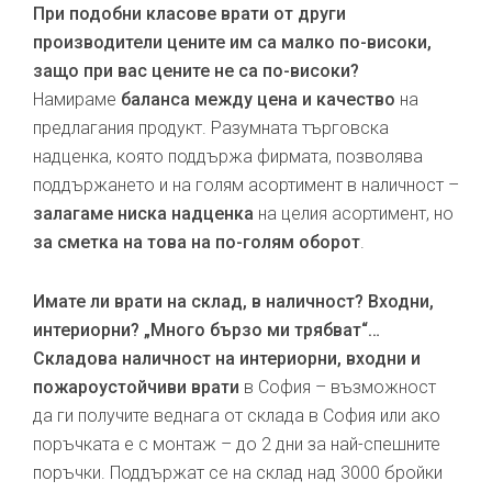
При подобни класове врати от други
производители цените им са малко по-високи,
защо при вас цените не са по-високи?
Намираме
баланса между цена и качество
на
предлагания продукт. Разумната търговска
надценка, която поддържа фирмата, позволява
поддържането и на голям асортимент в наличност –
залагаме ниска надценка
на целия асортимент, но
за сметка на това на по-голям оборот
.
Имате ли врати на склад, в наличност? Входни,
интериорни? „Много бързо ми трябват“…
Складова наличност на интериорни, входни и
пожароустойчиви врати
в София – възможност
да ги получите веднага от склада в София или ако
поръчката е с монтаж – до 2 дни за най-спешните
поръчки. Поддържат се на склад над 3000 бройки