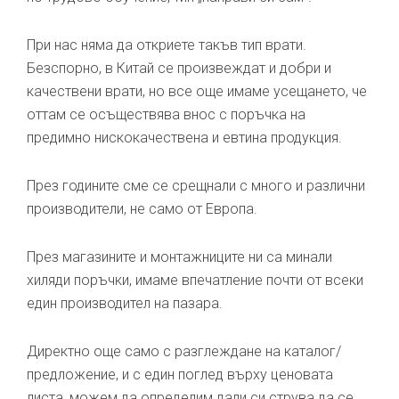
При нас няма да откриете такъв тип врати.
Безспорно, в Китай се произвеждат и добри и
качествени врати, но все още имаме усещането, че
оттам се осъществява внос с поръчка на
предимно нискокачествена и евтина продукция.
През годините сме се срещнали с много и различни
производители, не само от Европа.
През магазините и монтажниците ни са минали
хиляди поръчки, имаме впечатление почти от всеки
един производител на пазара.
Директно още само с разглеждане на каталог/
предложение, и с един поглед върху ценовата
листа, можем да определим дали си струва да се