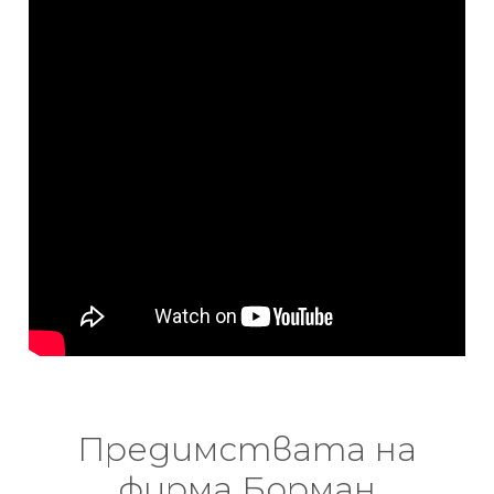
Предимствата на
фирма Борман