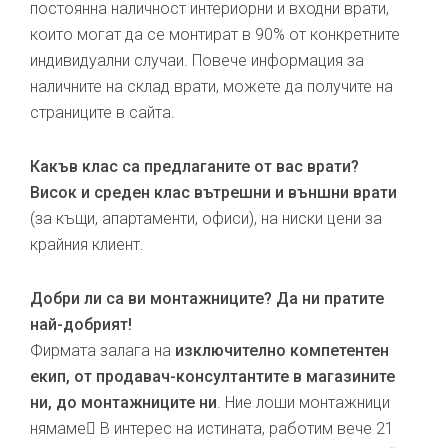
постоянна наличност интериорни и входни врати,
които могат да се монтират в 90% от конкретните
индивидуални случаи. Повече информация за
наличните на склад врати, можете да получите на
страниците в сайта.
Какъв клас са предлаганите от вас врати?
Висок и среден клас вътрешни и външни врати
(за къщи, апартаменти, офиси), на ниски цени за
крайния клиент.
Добри ли са ви монтажниците? Да ни пратите
най-добрият!
Фирмата залага на
изключително компетентен
екип, от продавач-консултантите в магазините
ни, до монтажниците ни
. Ние лоши монтажници
нямаме В интерес на истината, работим вече 21