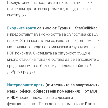
Продуктовият ни асортимент включва външни и
вътрешни врати за апартаменти, къщи, офиси и
институции.
Входните врати
са внос от Турция – StarCelikKapi
и предоставят възможността за съпротива срещу
взлом. За направата им са използвани съвременни
материали, от рода на ламинирани и фурнировани
HDF покрития. Системата за сигурност също е
много стабилна, така че остава да се запознаете с
предложенията отблизо, и да селектирайте най-
добрия продукт.
Интериорните врати
(вътрешните за апартаменти,
къщи, офиси, обществени помещения) – от MDF
и HDF
правят впечатление с дизайн и
функционалност. Те са дело на компаниите
Porta