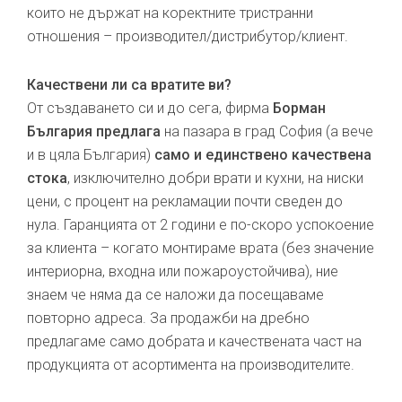
които не държат на коректните тристранни
отношения – производител/дистрибутор/клиент.
Качествени ли са вратите ви?
От създаването си и до сега, фирма
Борман
България предлага
на пазара в град София (а вече
и в цяла България)
само и единствено качествена
стока
, изключително добри врати и кухни, на ниски
цени, с процент на рекламации почти сведен до
нула. Гаранцията от 2 години е по-скоро успокоение
за клиента – когато монтираме врата (без значение
интериорна, входна или пожароустойчива), ние
знаем че няма да се наложи да посещаваме
повторно адреса. За продажби на дребно
предлагаме само добрата и качествената част на
продукцията от асортимента на производителите.