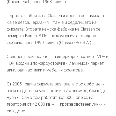
(Kaisersesch) през 1963 година.
Първата фабрика на Classen и досега се намира в
Kaisersesch, Германия – там е и седалището на
фирмата; Втората немска фабрика на Classen се
намира в Baruth; В Полша компанията създава
фабрика през 1990 година (Classen-Pol S.A.).
Основен производител на интериорни врати от MDF и
HDF, входни и пожароустойчиви, ламиниран паркет,
винилови настилки и мебелни фронтове.
От 2005 година фирмата разполага със собствени
производствени мощности и в Zwonowice, близо до
Rybnik . Само там работят над 500 човека, на
територия от 42 000 кв.м. – производствени линии и
складове.