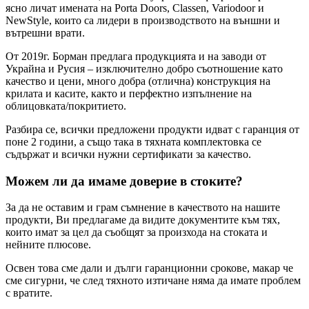
ясно личат имената на Porta Doors, Classen, Variodoor и
NewStyle, които са лидери в производството на външни и
вътрешни врати.
От 2019г. Борман предлага продукцията и на заводи от
Украйна и Русия – изключително добро съотношение като
качество и цени, много добра (отлична) конструкция на
крилата и касите, както и перфектно изпълнение на
облицовката/покритието.
Разбира се, всички предложени продукти идват с гаранция от
поне 2 години, а също така в тяхната комплектовка се
съдържат и всички нужни сертификати за качество.
Можем ли да имаме доверие в стоките?
За да не оставим и грам съмнение в качеството на нашите
продукти, Ви предлагаме да видите документите към тях,
които имат за цел да съобщят за произхода на стоката и
нейните плюсове.
Освен това сме дали и дълги гаранционни срокове, макар че
сме сигурни, че след тяхното изтичане няма да имате проблем
с вратите.