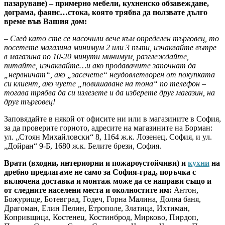
пазаруване) – примерно мебели, кухненско обзавеждане,
дограма, фаянс…стока, която трябва да ползвате дълго
време във Вашия дом:
– След като сте се насочили вече към определен търговец, то
посетете магазина минимум 2 или 3 пъти, изчаквайте вътре
в магазина по 10-20 минути минимум, разглеждайте,
питайте, изчаквайте…и ако продавачите започнат да
„нервничат“, ако „засечете“ неудовлетворен от покупката
си клиент, ако чуете „повишаване на тона“ по телефон –
тогава трябва да си излезете и да изберете друг магазин, на
друг търговец!
Заповядайте в някой от офисите ни или в магазините в София,
за да проверите горното, адресите на магазините на Борман:
ул. „Стоян Михайловски“ 8, 1164 ж.к. Лозенец, София, и ул.
„Дойран“ 9-Б, 1680 ж.к. Белите брези, София.
Врати (входни, интериорни и пожароустойчиви) и
кухни
на
дребно предлагаме не само за София-град, поръчка с
включена доставка и монтаж може да се направи също и
от следните населени места и околностите им:
Антон,
Божурище, Ботевград, Годеч, Горна Малина, Долна баня,
Драгоман, Елин Пелин, Етрополе, Златица, Ихтиман,
Копривщица, Костенец, Костинброд, Мирково, Пирдоп,