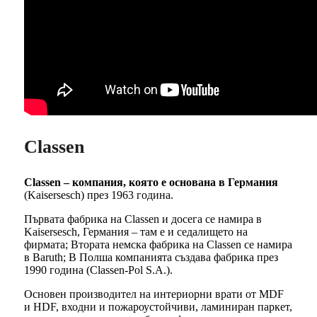
Classen
Classen – компания, която е основана в Германия
(Kaisersesch) през 1963 година.
Първата фабрика на Classen и досега се намира в
Kaisersesch, Германия – там е и седалището на
фирмата; Втората немска фабрика на Classen се намира
в Baruth; В Полша компанията създава фабрика през
1990 година (Classen-Pol S.A.).
Основен производител на интериорни врати от MDF
и HDF, входни и пожароустойчиви, ламиниран паркет,