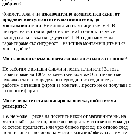
добрият!
Фирмата залага на
изключително компетентен екип, от
продавач-консултантите в магазините ни, до
монтажниците ни
. Ние лоши монтажници нямаме В
интерес на истината, работим вече 21 години, и сме се
нагледали на всякакви „чудесии“  Но едно можем да
гарантираме със сигурност – наистина монтажниците ни са
много добри!
Монтажниците към вашата фирма ли са или са външна?
Не работим с външни фирми и подизпълнители! За това
гарантираме на 100% за качествен монтаж! Опитвали сме
няколко пъти за определени периоди през годините да
работим с външни фирми за монтаж…просто не се получава с
външните фирми…
Може ли да се остави капаро на човека, който взема
размерите?
Не, не може. Трябва да посетите някой от магазините ни, на
място трябва да се подпише договор и там съответно може да
се остави предплата, или чрез банков превод, но отново след
подписване на договор на място в магазин/офис, за да имате