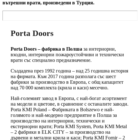
вътрешни врати, произведени в Турция.
Porta Doors
Porta Doors – фабрика в Полша
за интериорни,
входни, интериорни пожароустойчиви и технически
врати със специално предназначение.
Създадена през 1992 година – над 25 годишна история
на фирмата. Към 2017 година разполага със шест
фабрики за производство в Европа, с общ капацитет
над 70 000 комплекта (крила и каси) месечно.
Най-големият завод в Европа, с най-богат асортимент
на модели и цветове, в сравнение с останалите заводи.
Porta KMI Poland – Фабриката в Bolszewo е най-
голямото и най-модерно предприятие в Полша за
производство на интериорни, технически и
екстериорни врати; Porta KMI System, Porta KMI Metal
– 2 фабрики в ELK CITY – за производство на
дървени и метални крила и каси; Porta KMI Fornir – 2