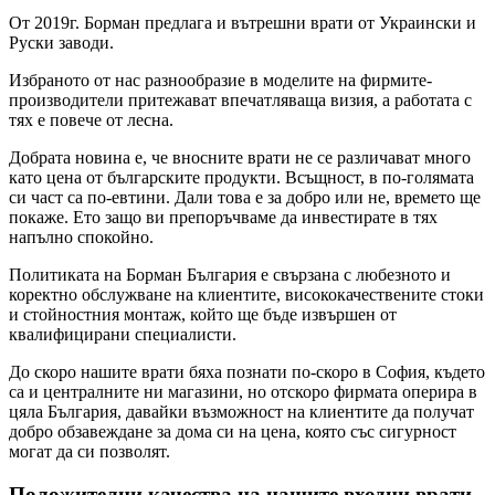
От 2019г. Борман предлага и вътрешни врати от Украински и
Руски заводи.
Избраното от нас разнообразие в моделите на фирмите-
производители притежават впечатляваща визия, а работата с
тях е повече от лесна.
Добрата новина е, че вносните врати не се различават много
като цена от българските продукти. Всъщност, в по-голямата
си част са по-евтини. Дали това е за добро или не, времето ще
покаже. Ето защо ви препоръчваме да инвестирате в тях
напълно спокойно.
Политиката на Борман България е свързана с любезното и
коректно обслужване на клиентите, висококачествените стоки
и стойностния монтаж, който ще бъде извършен от
квалифицирани специалисти.
До скоро нашите врати бяха познати по-скоро в София, където
са и централните ни магазини, но отскоро фирмата оперира в
цяла България, давайки възможност на клиентите да получат
добро обзавеждане за дома си на цена, която със сигурност
могат да си позволят.
Положителни качества на нашите входни врати