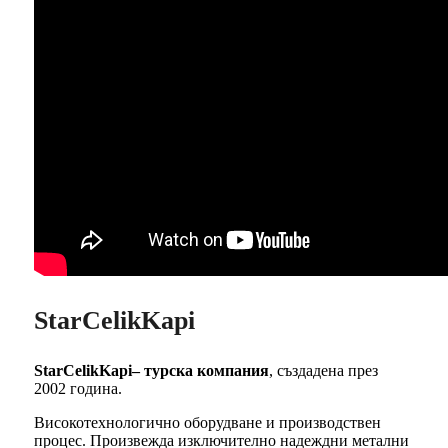
StarCelikKapi
StarCelikKapi– турска компания
, създадена през
2002 година.
Високотехнологично оборудване и производствен
процес. Произвежда изключително надеждни метални