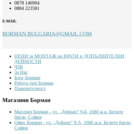
0878 146904
0884 223581
E-MAIL
BORMAN.BULGARIA@GMAIL.COM
Footer
ЦЕНИ за МОНТАЖ на ВРАТИ и ДОПЪЛНИТЕЛНИ
ДЕЙНОСТИ
ЧЗВ
За Нас
Блог Борман
Работа при Борман
Поверителност
Магазини Борман
Магазин Борман - ул. „Дойран“ 9-Б, 1680 ж.к. Белите
брези, София
Офис Борман - ул. „Дойран“ 9-А, 1680 ж.к. Белите брези,
София