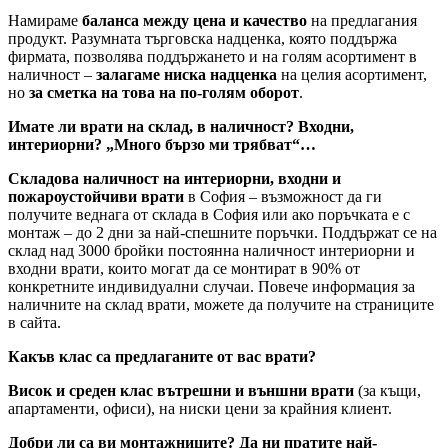
Намираме
баланса между цена и качество
на предлагания
продукт. Разумната търговска надценка, която поддържа
фирмата, позволява поддържането и на голям асортимент в
наличност –
залагаме ниска надценка
на целия асортимент,
но
за сметка на това на по-голям оборот
.
Имате ли врати на склад, в наличност? Входни,
интериорни? „Много бързо ми трябват“…
Складова наличност на интериорни, входни и
пожароустойчиви врати
в София – възможност да ги
получите веднага от склада в София или ако поръчката е с
монтаж – до 2 дни за най-спешните поръчки. Поддържат се на
склад над 3000 бройки постоянна наличност интериорни и
входни врати, които могат да се монтират в 90% от
конкретните индивидуални случаи. Повече информация за
наличните на склад врати, можете да получите на страниците
в сайта.
Какъв клас са предлаганите от вас врати?
Висок и среден клас вътрешни и външни врати
(за къщи,
апартаменти, офиси), на ниски цени за крайния клиент.
Добри ли са ви монтажниците? Да ни пратите най-