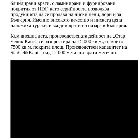
блиндирани врати, с ламинирани и фурнировани
покрития от HDF, като серийността позволява
продукцията да се продава на ниски цени, дори и за
България. Именно високото качество и ниската цена
наложиха турските входни врати на пазара в България.
Към днешна дата, производствената дейност на „Стар
Челик Капъ“ се разпростира на 15 000 кв.м., от които
7500 кв.м. покрита площ. Производствен капацитет на
StarCelikKapi – над 12 000 метални врати месечно.