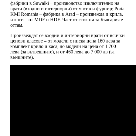
фабрики в Suwalki – производство изключително на
врати (входни и интериорни) от масив и фурнир; Porta
KMI Romania – фабрика в Arad – произвежда и крила,
и каси – от MDF и HDF. Част от стоката за България е
оттам.
Произвеждат се входни и интериорни врати от всички
ценови класове – от модели с ниска цена 160 лева за
комплект крило и каса, до модели на цена от 1 700
лева (за вътрешните), и от 460 лева до 7 000 лв (за
външните).