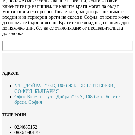
И, понеже сме се сблъсквали с търговци, които забавят
клиентите ще напишем, че нашите врати могат да бъдат
монтирани и експресно. Това е така, защото разполагаме с
входни и интериорни врати на склад в София, от които може
да поръчате бързо и лесно. Вратите ще дойдат до вашия адрес
до няколко дни, без да се отклоняваме от предварителната
договорка.
АДРЕСИ
УЛ. „ДОЙРАН“ 9-Б, 1680 Ж.К. БЕЛИТЕ БРЕЗИ,
СОФИЯ, БЪЛГАРИЯ
Офис Борман – ул. „Дойран“ 9-А, 1680 ж.к. Белите
брези, София
ТЕЛЕФОНИ
02/4885152
0886 949179