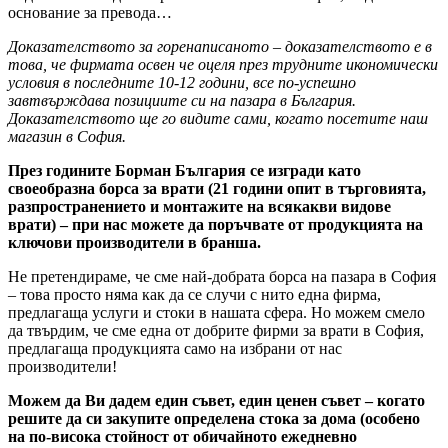
основание за превода…
Доказателството за горенаписаното – доказателството е в
това, че фирмата освен че оцеля през трудните икономически
условия в последните 10-12 години, все по-успешно
завтвърждава позициите си на пазара в България.
Доказателството ще го видите сами, когато посетите наш
магазин в София.
През годините Борман България се изгради като
своеобразна борса за врати (21 години опит в търговията,
разпространението и монтажите на всякакви видове
врати) – при нас можете да поръчвате от продукцията на
ключови производители в бранша.
Не претендираме, че сме най-добрата борса на пазара в София
– това просто няма как да се случи с нито една фирма,
предлагаща услуги и стоки в нашата сфера. Но можем смело
да твърдим, че сме една от добрите фирми за врати в София,
предлагаща продукцията само на избрани от нас
производители!
Можем да Ви дадем един съвет, един ценен съвет – когато
решите да си закупите определена стока за дома (особено
на по-висока стойност от обичайното ежедневно