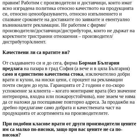
правим! Работим с производители и доставчици, които имат
ясно изградена политика относно качеството на продукцията
си, относно ценообразуването, относно изпълнението и
спазване сроковете на доставките по заявките и евентуално
възникналите рекламации. Не работим с фирми/
производители/доставчици/дистрибутори, които не държат на
коректните тристранни отношения – производител/
дистрибутор/клиент.
Качествени ли са вратите ви?
От създаването си и до сега, фирма
Борман България
предлага
на пазара в град София (а вече и в цяла България)
само и единствено качествена стока
, изключително добри
врати и кухни, на ниски цени, с процент на рекламации
почти сведен до нула. Гаранцията от 2 години е по-скоро
успокоение за клиента – когато монтираме врата (без значение
интериорна, входна или пожароустойчива), ние знаем че няма
да се наложи да посещаваме повторно адреса. За продажби на
дребно предлагаме само добрата и качествената част на
продукцията от асортимента на производителите.
При подобни класове врати от други производители цените
им са малко по-високи, защо при вас цените не са по-
високи?