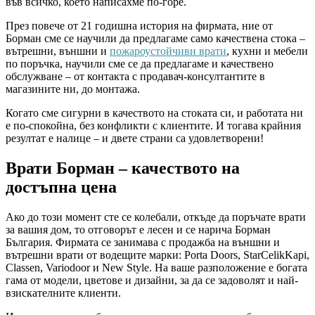
във всичко, което написахме по-горе.
През повече от 21 годишна история на фирмата, ние от
Борман сме се научили да предлагаме само качествена стока –
вътрешни, външни и
пожароустойчиви врати
, кухни и мебели
по поръчка, научили сме се да предлагаме и качествено
обслужване – от контакта с продавач-консултантите в
магазините ни, до монтажа.
Когато сме сигурни в качеството на стоката си, и работата ни
е по-спокойна, без конфликти с клиентите. И тогава крайния
резултат е налице – и двете страни са удовлетворени!
Врати Борман – качеството на
достъпна цена
Ако до този момент сте се колебали, откъде да поръчате врати
за вашия дом, то отговорът е лесен и се нарича Борман
България. Фирмата се занимава с продажба на външни и
вътрешни врати от водещите марки: Porta Doors, StarCelikKapi,
Classen, Variodoor и New Style. На ваше разположение е богата
гама от модели, цветове и дизайни, за да се задоволят и най-
взискателните клиенти.