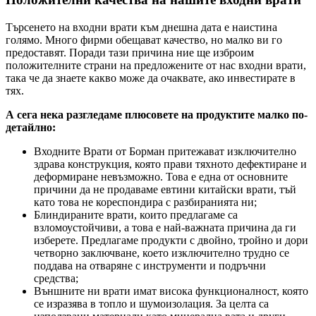
Търсенето на входни врати към днешна дата е наистина
голямо. Много фирми обещават качество, но малко ви го
предоставят. Поради тази причина ние ще изброим
положителните страни на предложените от нас входни врати,
така че да знаете какво може да очаквате, ако инвестирате в
тях.
А сега нека разгледаме плюсовете на продуктите малко по-
детайлно:
Входните Врати от Борман притежават изключително
здрава конструкция, която прави тяхното дефектиране и
деформиране невъзможно. Това е една от основните
причини да не продаваме евтини китайски врати, тъй
като това не кореспондира с разбиранията ни;
Блиндираните врати, които предлагаме са
взломоустойчиви, а това е най-важната причина да ги
изберете. Предлагаме продукти с двойно, тройно и дори
четворно заключване, което изключително трудно се
поддава на отваряне с инструменти и подръчни
средства;
Външните ни врати имат висока функционалност, която
се изразява в топло и шумоизолация. За целта са