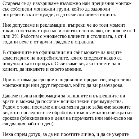
Стараем се да извършваме възможно най-прецизния монтаж
със собствени монтажни групи, който да задоволи
потребителските нужди, и да осмисли инвестицията.
Ние допускаме и рекламации, въпреки че до този момент
такива постъпват при нас изключително малко, не повече от 1
или 2%. Работим с множество клиенти в столицата, а от 4
години вече и от други градове в страната.
В страниците на официалния ни сайт можете да видите
коментарите на потребителите, които споделят какво са
получили като продукт. Съветваме ви, ако станете наш
клиент, да изкажете и своето мнение.
При нас няма да срещнете недоволни продавачи, мързеливи
монтажници или друг персонал, който да ви разочарова.
Даваме пълна информация за външните и вътрешните ни
врати и можем да посочим всички техни преимущества.
Редом с това, поемаме ангажимента да не забавяме заявките
ви, като последните се обработват във възможно най-кратки
срокове (обикновенно в деня на поръчката или най-късно на
следващия работен ден).
Нека спрем дотук, за да ни посетите лично, и да се уверите