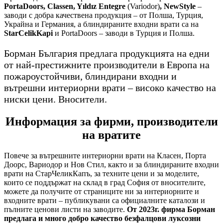
PortaDoors, Classen, Yıldız Entegre
(Variodor)
, NewStyle
–
заводи с добра качествена продукция – от Полша, Турция,
Украйна и Германия, а блиндираните входни врати са на
StarCelikKapi
и PortaDoors – заводи в Турция и Полша.
Борман България предлага продукцията на едни
от най-престижните производители в Европа на
пожароустойчиви, блиндирани входни и
вътрешни интериорни врати – високо качество на
ниски цени. Вносители.
Информация за фирми, производители
на вратите
Повече за вътрешните интериорни врати на Класен, Порта
Доорс, Вариодор и Нов Стил, както и за блиндираните входни
врати на СтарЧеликКапъ, за техните цени и за моделите,
които се поддържат на склад в град София от вносителите,
можете да получите от страниците ни за интериорните и
входните врати – публикувани са официалните каталози и
пълните ценови листи на заводите.
От 2023г. фирма Борман
предлага и много добро качество безфалцови луксозни