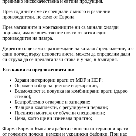
предимно нискокачествена и евтина продукция.
През годините сме се срещнали с много и различни
производители, не само от Европа.
През магазините и монтажниците ни са минали хиляди
поръчки, имаме впечатление почти от всеки един
производител на пазара.
Директно още само с разглеждане на каталог/предложение, и с
един поглед върху ценовата листа, можем да определим дали
си струва да се предлага тази стока и у нас, в България.
Ето какви са предложенията ни:
Здрави интериорни врати от MDF и HDF;
Огромен избор на цветове и декорации;
Възможност за покупка на комбинирани врати (дърво +
стъкло);
Безпроблемно отваряне и затваряне;
Фалцови комплекти, с регулируеми первази;
Прецизен монтаж от обучени специалисти;
Цена, която ще ви изненада приятно;
Фирма Борман България работи с вносни интериорни врати
от големите полски, немски и украински фабрики. При нас