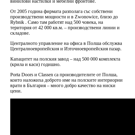
винилови настилки и мебелни фронтове.
От 2005 година фирмата разполага със собствени
производствени мощности и в Zwonowice, близо до
Rybnik . Само там работят над 500 човека, на
територия от 42 000 кв.м. – производствени линии и
складове.
Централното управление на офиса в Полша обслужва
Централноевропейския и Източноевропейския пазар.
Капацитет на полския завод – над 500 000 комплекта
(крила и каси) годишно.
Porta Doors и Classen са производителите от Полша,
които наложиха доброто име на полските интериорни
врати в България – много добро качество на ниски
цени.