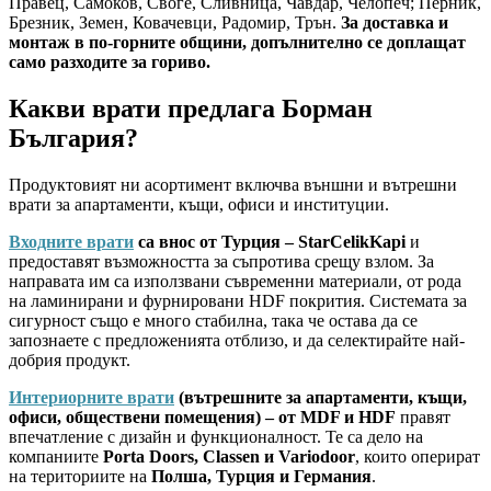
Правец, Самоков, Своге, Сливница, Чавдар, Челопеч; Перник,
Брезник, Земен, Ковачевци, Радомир, Трън.
За доставка и
монтаж в по-горните общини, допълнително се доплащат
само разходите за гориво.
Какви врати предлага Борман
България?
Продуктовият ни асортимент включва външни и вътрешни
врати за апартаменти, къщи, офиси и институции.
Входните врати
са внос от Турция – StarCelikKapi
и
предоставят възможността за съпротива срещу взлом. За
направата им са използвани съвременни материали, от рода
на ламинирани и фурнировани HDF покрития. Системата за
сигурност също е много стабилна, така че остава да се
запознаете с предложенията отблизо, и да селектирайте най-
добрия продукт.
Интериорните врати
(вътрешните за апартаменти, къщи,
офиси, обществени помещения) – от MDF и HDF
правят
впечатление с дизайн и функционалност. Те са дело на
компаниите
Porta Doors, Classen и Variodoor
, които оперират
на териториите на
Полша, Турция и Германия
.