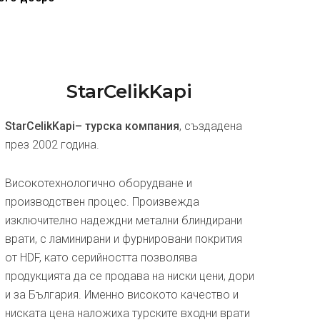
StarCelikKapi
StarCelikKapi– турска компания
, създадена
през 2002 година.
Високотехнологично оборудване и
производствен процес. Произвежда
изключително надеждни метални блиндирани
врати, с ламинирани и фурнировани покрития
от HDF, като серийността позволява
продукцията да се продава на ниски цени, дори
и за България. Именно високото качество и
ниската цена наложиха турските входни врати