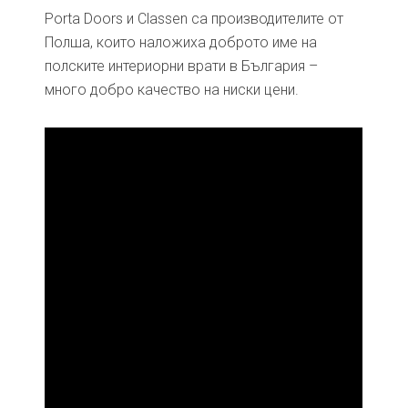
Porta Doors и Classen са производителите от
Полша, които наложиха доброто име на
полските интериорни врати в България –
много добро качество на ниски цени.