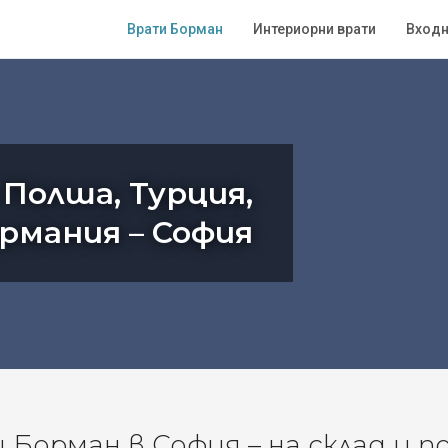
Врати Борман
Интериорни врати
Входн
 Полша, Турция,
ермания – София
Борман в София – на склад и п