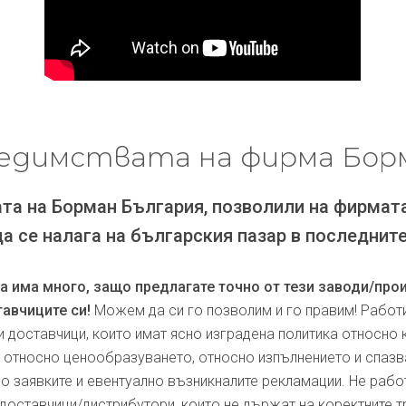
едимствата на фирма Бор
та на Борман България, позволили на фирмат
да се налага на българския пазар в последните
ра има много, защо предлагате точно от тези заводи/про
авчиците си!
Можем да си го позволим и го правим! Работ
и доставчици, които имат ясно изградена политика относно 
, относно ценообразуването, относно изпълнението и спаз
по заявките и евентуално възникналите рекламации. Не рабо
доставчици/дистрибутори, които не държат на коректните т