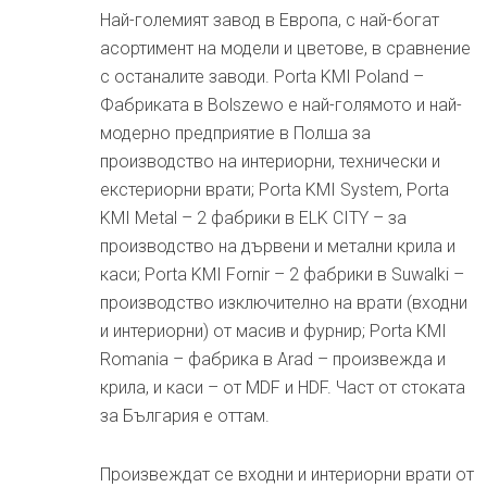
Най-големият завод в Европа, с най-богат
асортимент на модели и цветове, в сравнение
с останалите заводи. Porta KMI Poland –
Фабриката в Bolszewo е най-голямото и най-
модерно предприятие в Полша за
производство на интериорни, технически и
екстериорни врати; Porta KMI System, Porta
KMI Metal – 2 фабрики в ELK CITY – за
производство на дървени и метални крила и
каси; Porta KMI Fornir – 2 фабрики в Suwalki –
производство изключително на врати (входни
и интериорни) от масив и фурнир; Porta KMI
Romania – фабрика в Arad – произвежда и
крила, и каси – от MDF и HDF. Част от стоката
за България е оттам.
Произвеждат се входни и интериорни врати от