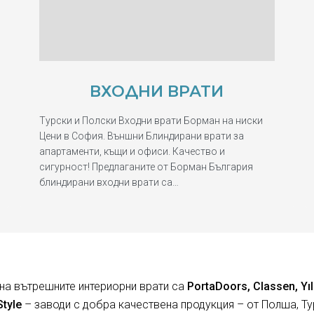
ВХОДНИ ВРАТИ
Турски и Полски Входни врати Борман на ниски
Цени в София. Външни Блиндирани врати за
апартаменти, къщи и офиси. Качество и
сигурност! Предлаганите от Борман България
блиндирани входни врати са…
на вътрешните интериорни врати са
PortaDoors, Classen, Yıl
Style
– заводи с добра качествена продукция – от Полша, Ту