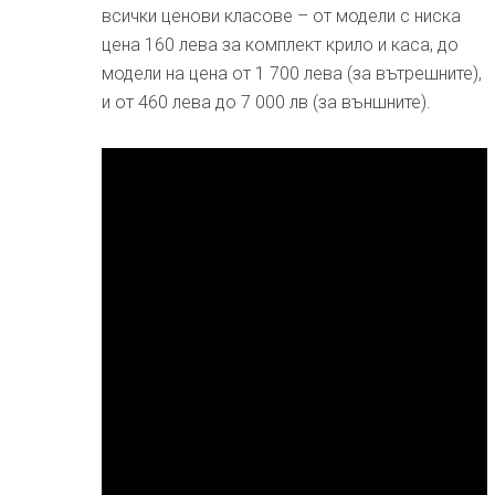
всички ценови класове – от модели с ниска
цена 160 лева за комплект крило и каса, до
модели на цена от 1 700 лева (за вътрешните),
и от 460 лева до 7 000 лв (за външните).