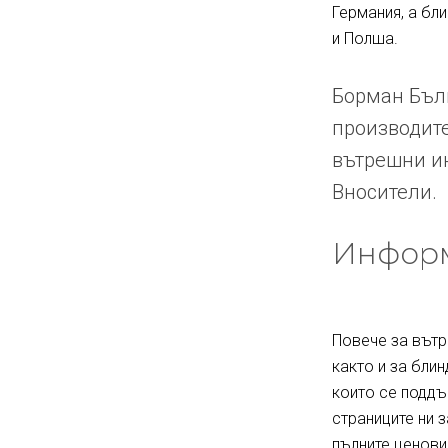
Германия, а бл
и Полша.
Борман Бълг
производите
вътрешни ин
Вносители.
Информ
Повече за вътр
както и за блин
които се поддъ
страниците ни 
пълните ценови