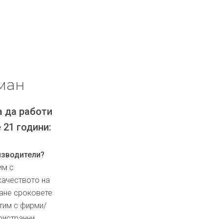
ман
а да работи
 21 години:
изводители?
им с
качеството на
ване сроковете
тим с фирми/
ристранни