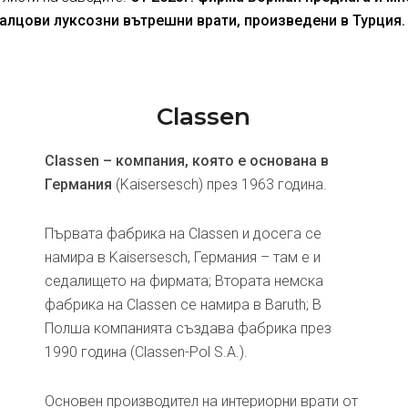
алцови луксозни вътрешни врати, произведени в Турция.
Classen
Classen – компания, която е основана в
Германия
(Kaisersesch) през 1963 година.
Първата фабрика на Classen и досега се
намира в Kaisersesch, Германия – там е и
седалището на фирмата; Втората немска
фабрика на Classen се намира в Baruth; В
Полша компанията създава фабрика през
1990 година (Classen-Pol S.A.).
Основен производител на интериорни врати от