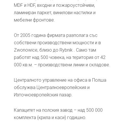
MDF и HDF, входни и пожароустойчиви,
ламиниран паркет, винилови настилки и
мебелни фронтове.
От 2005 година фирмата разполага със
собствени производствени мощности и в
Zwonowice, близо до Rybnik . Само там
работят над 500 човека, на територия от 42
000 кв.м. – производствени линии и складове.
Централното управление на офиса в Полша
обслужва Централноевропейския и
Източноевропейския пазар.
Капацитет на полския завод – над 500 000
комплекта (крила и каси) годишно.