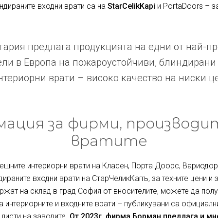
индираните входни врати са на
StarCelikKapi
и PortaDoors – з
ария предлага продукцията на едни от най-п
ли в Европа на пожароустойчиви, блиндирани
териорни врати – високо качество на ниски ц
ация за фирми, производи
вратите
ешните интериорни врати на Класен, Порта Доорс, Вариодор 
дираните входни врати на СтарЧеликКапъ, за техните цени и 
ржат на склад в град София от вносителите, можете да полу
за интериорните и входните врати – публикувани са официалн
 листи на заводите.
От 2023г. фирма Борман предлага и м