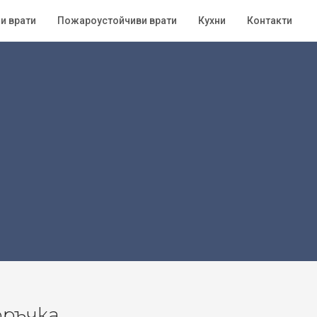
и врати
Пожароустойчиви врати
Кухни
Контакти
оръчка.