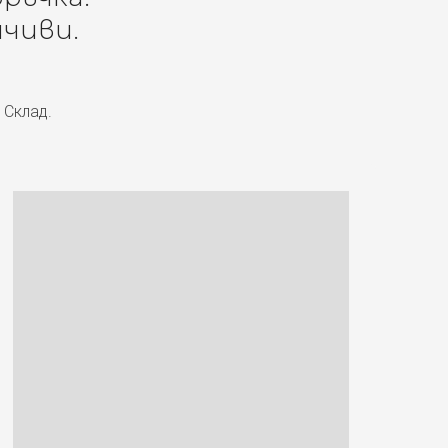
чиви.
 Склад.