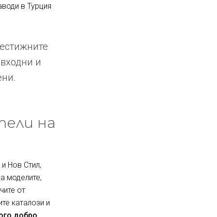
аводи в Турция
рестижните
 входни и
ени.
тели на
и Нов Стил,
за моделите,
чите от
ите каталози и
ного добро