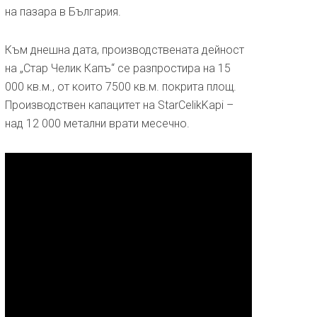
на пазара в България.
Към днешна дата, производствената дейност
на „Стар Челик Капъ“ се разпростира на 15
000 кв.м., от които 7500 кв.м. покрита площ.
Производствен капацитет на StarCelikKapi –
над 12 000 метални врати месечно.