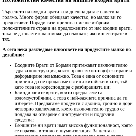
Търсенето на входни врати към днешна дата е наистина
голямо. Много фирми обещават качество, но малко ви го
предоставят. Поради тази причина ние ще изброим
положителните страни на предложените от нас входни врати,
така че да знаете какво може да очаквате, ако инвестирате в
тях.
А сега нека разгледаме плюсовете на продуктите малко по-
детайлно:
Входните Врати от Борман притежават изключително
здрава конструкция, която прави тяхното дефектиране и
деформиране невъзможно. Това е една от основните
причини да не продаваме евтини китайски врати, тъй
като това не кореспондира с разбиранията ни;
Блиндираните врати, които предлагаме са
взломоустойчиви, а това е най-важната причина да ги
изберете. Предлагаме продукти с двойно, тройно и дори
четворно заключване, което изключително трудно се
поддава на отваряне с инструменти и подръчни
средства;
Външните ни врати имат висока функционалност, която
се изразява в топло и шумоизолация. За целта са