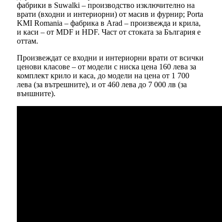
фабрики в Suwalki – производство изключително на
врати (входни и интериорни) от масив и фурнир; Porta
KMI Romania – фабрика в Arad – произвежда и крила,
и каси – от MDF и HDF. Част от стоката за България е
оттам.
Произвеждат се входни и интериорни врати от всички
ценови класове – от модели с ниска цена 160 лева за
комплект крило и каса, до модели на цена от 1 700
лева (за вътрешните), и от 460 лева до 7 000 лв (за
външните).