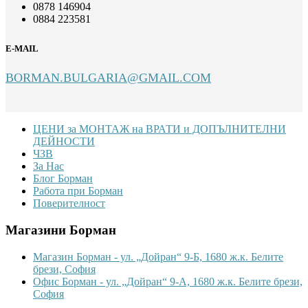
0878 146904
0884 223581
E-MAIL
BORMAN.BULGARIA@GMAIL.COM
Footer
ЦЕНИ за МОНТАЖ на ВРАТИ и ДОПЪЛНИТЕЛНИ
ДЕЙНОСТИ
ЧЗВ
За Нас
Блог Борман
Работа при Борман
Поверителност
Магазини Борман
Магазин Борман - ул. „Дойран“ 9-Б, 1680 ж.к. Белите
брези, София
Офис Борман - ул. „Дойран“ 9-А, 1680 ж.к. Белите брези,
София