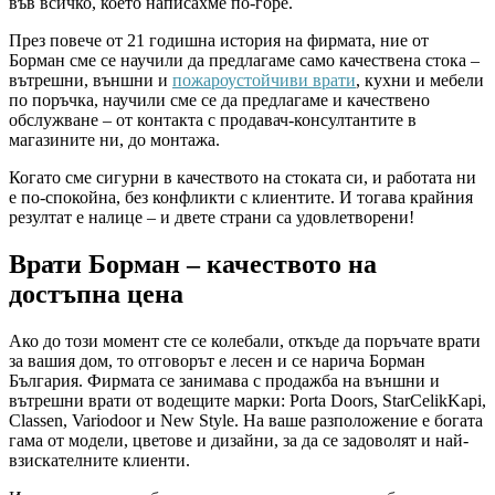
във всичко, което написахме по-горе.
През повече от 21 годишна история на фирмата, ние от
Борман сме се научили да предлагаме само качествена стока –
вътрешни, външни и
пожароустойчиви врати
, кухни и мебели
по поръчка, научили сме се да предлагаме и качествено
обслужване – от контакта с продавач-консултантите в
магазините ни, до монтажа.
Когато сме сигурни в качеството на стоката си, и работата ни
е по-спокойна, без конфликти с клиентите. И тогава крайния
резултат е налице – и двете страни са удовлетворени!
Врати Борман – качеството на
достъпна цена
Ако до този момент сте се колебали, откъде да поръчате врати
за вашия дом, то отговорът е лесен и се нарича Борман
България. Фирмата се занимава с продажба на външни и
вътрешни врати от водещите марки: Porta Doors, StarCelikKapi,
Classen, Variodoor и New Style. На ваше разположение е богата
гама от модели, цветове и дизайни, за да се задоволят и най-
взискателните клиенти.