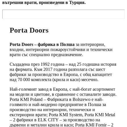
вътрешни врати, произведени в Турция.
Porta Doors
Porta Doors – фабрика в Полша
за интериорни,
входни, интериорни пожароустойчиви и технически
врати със специално предназначение.
Създадена през 1992 година – над 25 годишна история
на фирмата. Към 2017 година разполага със шест
фабрики за производство в Европа, с общ капацитет
над 70 000 комплекта (крила и каси) месечно.
Най-големият завод в Европа, с най-богат асортимент
на модели и цветове, в сравнение с останалите заводи.
Porta KMI Poland – Фабриката в Bolszewo е най-
голямото и най-модерно предприятие в Полша за
производство на интериорни, технически и
екстериорни врати; Porta KMI System, Porta KMI Metal
– 2 фабрики в ELK CITY – за производство на
дървени и метални крила и каси; Porta KMI Fornir – 2