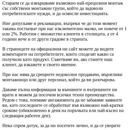
Стараем се да извършваме възможно най-прецизния монтаж
със собствени монтажни групи, който да задоволи
потребителските нужди, и да осмисли инвестицията.
Ние допускаме и рекламации, въпреки че до този момент
такива постъпват при нас изключително малко, не повече от 1
или 2%. Работим с множество клиенти в столицата, а от 4
години вече и от други градове в страната.
В страниците на официалния ни сайт можете да видите
коментарите на потребителите, които споделят какво са
получили като продукт. Съветваме ви, ако станете наш
клиент, да изкажете и своето мнение.
При нас няма да срещнете недоволни продавачи, мързеливи
монтажници или друг персонал, който да ви разочарова.
Даваме пълна информация за външните и вътрешните ни
врати и можем да посочим всички техни преимущества.
Редом с това, поемаме ангажимента да не забавяме заявките
ви, като последните се обработват във възможно най-кратки
срокове (обикновенно в деня на поръчката или най-късно на
следващия работен ден).
Нека спрем дотук, за да ни посетите лично, и да се уверите