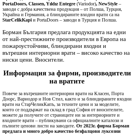
PortaDoors, Classen, Yıldız Entegre
(Variodor)
, NewStyle
–
заводи с добра качествена продукция – от Полша, Турция,
Украйна и Германия, а блиндираните входни врати са на
StarCelikKapi
и PortaDoors – заводи в Турция и Полша.
Борман България предлага продукцията на едни
от най-престижните производители в Европа на
пожароустойчиви, блиндирани входни и
вътрешни интериорни врати – високо качество на
ниски цени. Вносители.
Информация за фирми, производители
на вратите
Повече за вътрешните интериорни врати на Класен, Порта
Доорс, Вариодор и Нов Стил, както и за блиндираните входни
врати на СтарЧеликКапъ, за техните цени и за моделите,
които се поддържат на склад в град София от вносителите,
можете да получите от страниците ни за интериорните и
входните врати – публикувани са официалните каталози и
пълните ценови листи на заводите.
От 2023г. фирма Борман
предлага и много добро качество безфалцови луксозни