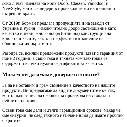
ясно личат имената на Porta Doors, Classen, Variodoor и
NewStyle, които са лидери в производството на външни и
вътрешни врати.
От 2019г. Борман предлага продукцията и на заводи от
Украйна и Русия – изключително добро съотношение като
качество и цени, много добра (отлична) конструкция на
крилата и касите, както и перфектно изпълнение на
облицовката/покритието.
Разбира се, всички предложени продукти идват с гаранция от
поне 2 години, а също така в тяхната комплектовка се
съдържат и всички нужни сертификати за качество.
Можем ли да имаме доверие в стоките?
За да не оставим и грам съмнение в качеството на нашите
продукти, Ви предлагаме да видите документите към тях,
които имат за цел да съобщят за произхода на стоката и
нейните плюсове.
Освен това сме дали и дълги гаранционни срокове, макар че
сме сигурни, че след тяхното изтичане няма да имате проблем
с вратите.