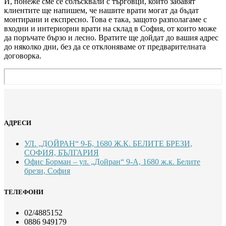
И, понеже сме се сблъсквали с търговци, които забавят
клиентите ще напишем, че нашите врати могат да бъдат
монтирани и експресно. Това е така, защото разполагаме с
входни и интериорни врати на склад в София, от които може
да поръчате бързо и лесно. Вратите ще дойдат до вашия адрес
до няколко дни, без да се отклоняваме от предварителната
договорка.
АДРЕСИ
УЛ. „ДОЙРАН“ 9-Б, 1680 Ж.К. БЕЛИТЕ БРЕЗИ,
СОФИЯ, БЪЛГАРИЯ
Офис Борман – ул. „Дойран“ 9-А, 1680 ж.к. Белите
брези, София
ТЕЛЕФОНИ
02/4885152
0886 949179