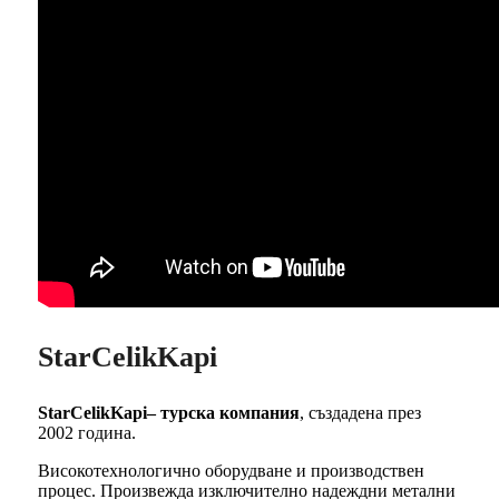
StarCelikKapi
StarCelikKapi– турска компания
, създадена през
2002 година.
Високотехнологично оборудване и производствен
процес. Произвежда изключително надеждни метални