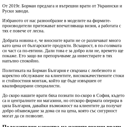
От 2019г. Борман предлага и вътрешни врати от Украински и
Руски заводи.
Избраното от нас разнообразие в моделите на фирмите-
производители притежават впечатляваща визия, а работата с
тях е повече от лесна.
Добрата новина е, че вносните врати не се различават много
като цена от българските продукти. Всъщност, в по-голямата
си част са по-евтини. Дали това е за добро или не, времето ще
покаже. Ето защо ви препоръчваме да инвестирате в тях
напълно спокойно.
Политиката на Борман България е свързана с любезното и
коректно обслужване на клиентите, висококачествените стоки
и стойностния монтаж, който ще бъде извършен от
квалифицирани специалисти.
До скоро нашите врати бяха познати по-скоро в София, където
са и централните ни магазини, но отскоро фирмата оперира в
цяла България, давайки възможност на клиентите да получат
добро обзавеждане за дома си на цена, която със сигурност
могат да си позволят.
Положителни качества на нашите входни врати