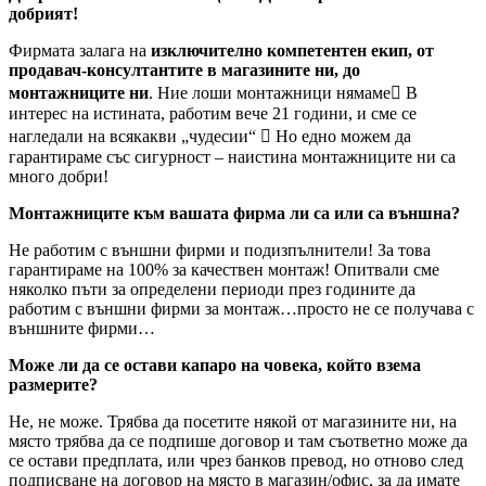
добрият!
Фирмата залага на
изключително компетентен екип, от
продавач-консултантите в магазините ни, до
монтажниците ни
. Ние лоши монтажници нямаме В
интерес на истината, работим вече 21 години, и сме се
нагледали на всякакви „чудесии“  Но едно можем да
гарантираме със сигурност – наистина монтажниците ни са
много добри!
Монтажниците към вашата фирма ли са или са външна?
Не работим с външни фирми и подизпълнители! За това
гарантираме на 100% за качествен монтаж! Опитвали сме
няколко пъти за определени периоди през годините да
работим с външни фирми за монтаж…просто не се получава с
външните фирми…
Може ли да се остави капаро на човека, който взема
размерите?
Не, не може. Трябва да посетите някой от магазините ни, на
място трябва да се подпише договор и там съответно може да
се остави предплата, или чрез банков превод, но отново след
подписване на договор на място в магазин/офис, за да имате