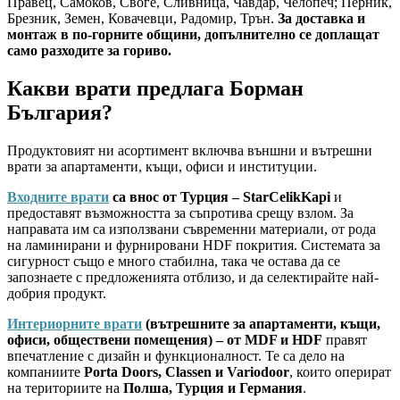
Правец, Самоков, Своге, Сливница, Чавдар, Челопеч; Перник,
Брезник, Земен, Ковачевци, Радомир, Трън.
За доставка и
монтаж в по-горните общини, допълнително се доплащат
само разходите за гориво.
Какви врати предлага Борман
България?
Продуктовият ни асортимент включва външни и вътрешни
врати за апартаменти, къщи, офиси и институции.
Входните врати
са внос от Турция – StarCelikKapi
и
предоставят възможността за съпротива срещу взлом. За
направата им са използвани съвременни материали, от рода
на ламинирани и фурнировани HDF покрития. Системата за
сигурност също е много стабилна, така че остава да се
запознаете с предложенията отблизо, и да селектирайте най-
добрия продукт.
Интериорните врати
(вътрешните за апартаменти, къщи,
офиси, обществени помещения) – от MDF и HDF
правят
впечатление с дизайн и функционалност. Те са дело на
компаниите
Porta Doors, Classen и Variodoor
, които оперират
на териториите на
Полша, Турция и Германия
.