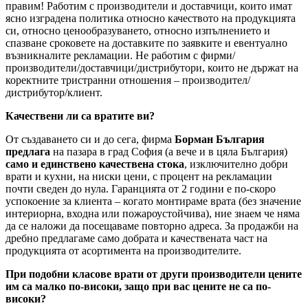
правим! Работим с производители и доставчици, които имат
ясно изградена политика относно качеството на продукцията
си, относно ценообразуването, относно изпълнението и
спазване сроковете на доставките по заявките и евентуално
възникналите рекламации. Не работим с фирми/
производители/доставчици/дистрибутори, които не държат на
коректните тристранни отношения – производител/
дистрибутор/клиент.
Качествени ли са вратите ви?
От създаването си и до сега, фирма
Борман България
предлага
на пазара в град София (а вече и в цяла България)
само и единствено качествена стока
, изключително добри
врати и кухни, на ниски цени, с процент на рекламации
почти сведен до нула. Гаранцията от 2 години е по-скоро
успокоение за клиента – когато монтираме врата (без значение
интериорна, входна или пожароустойчива), ние знаем че няма
да се наложи да посещаваме повторно адреса. За продажби на
дребно предлагаме само добрата и качествената част на
продукцията от асортимента на производителите.
При подобни класове врати от други производители цените
им са малко по-високи, защо при вас цените не са по-
високи?