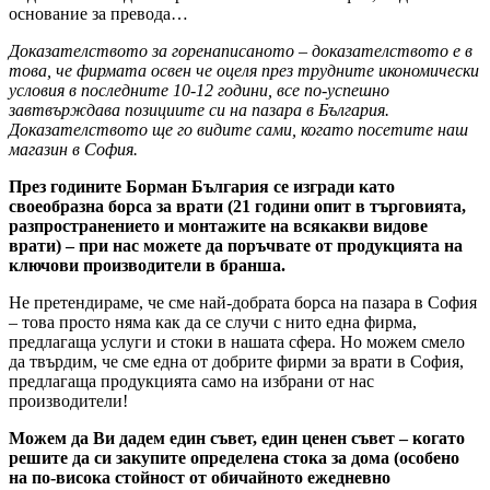
основание за превода…
Доказателството за горенаписаното – доказателството е в
това, че фирмата освен че оцеля през трудните икономически
условия в последните 10-12 години, все по-успешно
завтвърждава позициите си на пазара в България.
Доказателството ще го видите сами, когато посетите наш
магазин в София.
През годините Борман България се изгради като
своеобразна борса за врати (21 години опит в търговията,
разпространението и монтажите на всякакви видове
врати) – при нас можете да поръчвате от продукцията на
ключови производители в бранша.
Не претендираме, че сме най-добрата борса на пазара в София
– това просто няма как да се случи с нито една фирма,
предлагаща услуги и стоки в нашата сфера. Но можем смело
да твърдим, че сме една от добрите фирми за врати в София,
предлагаща продукцията само на избрани от нас
производители!
Можем да Ви дадем един съвет, един ценен съвет – когато
решите да си закупите определена стока за дома (особено
на по-висока стойност от обичайното ежедневно