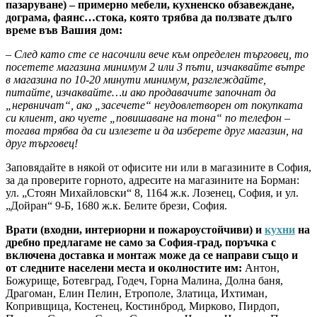
пазаруване) – примерно мебели, кухненско обзавеждане,
дограма, фаянс…стока, която трябва да ползвате дълго
време във Вашия дом:
– След като сте се насочили вече към определен търговец, то
посетете магазина минимум 2 или 3 пъти, изчаквайте вътре
в магазина по 10-20 минути минимум, разглеждайте,
питайте, изчаквайте…и ако продавачите започнат да
„нервничат“, ако „засечете“ неудовлетворен от покупката
си клиент, ако чуете „повишаване на тона“ по телефон –
тогава трябва да си излезете и да изберете друг магазин, на
друг търговец!
Заповядайте в някой от офисите ни или в магазините в София,
за да проверите горното, адресите на магазините на Борман:
ул. „Стоян Михайловски“ 8, 1164 ж.к. Лозенец, София, и ул.
„Дойран“ 9-Б, 1680 ж.к. Белите брези, София.
Врати (входни, интериорни и пожароустойчиви) и
кухни
на
дребно предлагаме не само за София-град, поръчка с
включена доставка и монтаж може да се направи също и
от следните населени места и околностите им:
Антон,
Божурище, Ботевград, Годеч, Горна Малина, Долна баня,
Драгоман, Елин Пелин, Етрополе, Златица, Ихтиман,
Копривщица, Костенец, Костинброд, Мирково, Пирдоп,