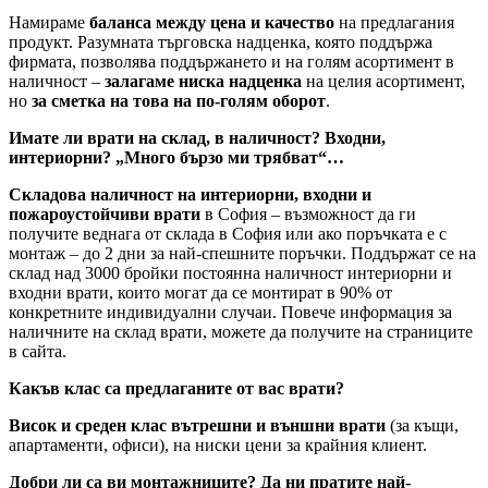
Намираме
баланса между цена и качество
на предлагания
продукт. Разумната търговска надценка, която поддържа
фирмата, позволява поддържането и на голям асортимент в
наличност –
залагаме ниска надценка
на целия асортимент,
но
за сметка на това на по-голям оборот
.
Имате ли врати на склад, в наличност? Входни,
интериорни? „Много бързо ми трябват“…
Складова наличност на интериорни, входни и
пожароустойчиви врати
в София – възможност да ги
получите веднага от склада в София или ако поръчката е с
монтаж – до 2 дни за най-спешните поръчки. Поддържат се на
склад над 3000 бройки постоянна наличност интериорни и
входни врати, които могат да се монтират в 90% от
конкретните индивидуални случаи. Повече информация за
наличните на склад врати, можете да получите на страниците
в сайта.
Какъв клас са предлаганите от вас врати?
Висок и среден клас вътрешни и външни врати
(за къщи,
апартаменти, офиси), на ниски цени за крайния клиент.
Добри ли са ви монтажниците? Да ни пратите най-