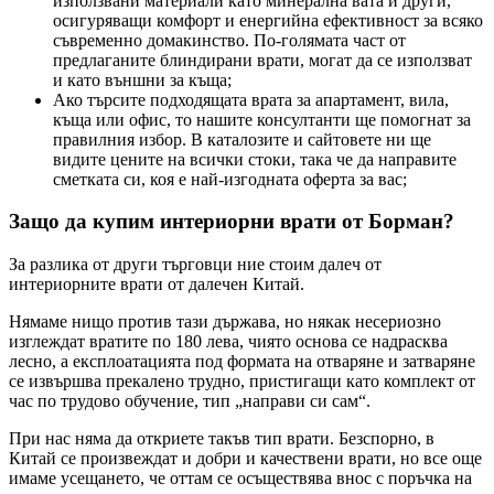
използвани материали като минерална вата и други,
осигуряващи комфорт и енергийна ефективност за всяко
съвременно домакинство. По-голямата част от
предлаганите блиндирани врати, могат да се използват
и като външни за къща;
Ако търсите подходящата врата за апартамент, вила,
къща или офис, то нашите консултанти ще помогнат за
правилния избор. В каталозите и сайтовете ни ще
видите цените на всички стоки, така че да направите
сметката си, коя е най-изгодната оферта за вас;
Защо да купим интериорни врати от Борман?
За разлика от други търговци ние стоим далеч от
интериорните врати от далечен Китай.
Нямаме нищо против тази държава, но някак несериозно
изглеждат вратите по 180 лева, чиято основа се надрасква
лесно, а експлоатацията под формата на отваряне и затваряне
се извършва прекалено трудно, пристигащи като комплект от
час по трудово обучение, тип „направи си сам“.
При нас няма да откриете такъв тип врати. Безспорно, в
Китай се произвеждат и добри и качествени врати, но все още
имаме усещането, че оттам се осъществява внос с поръчка на