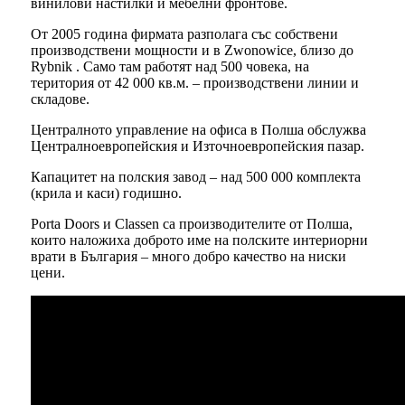
винилови настилки и мебелни фронтове.
От 2005 година фирмата разполага със собствени
производствени мощности и в Zwonowice, близо до
Rybnik . Само там работят над 500 човека, на
територия от 42 000 кв.м. – производствени линии и
складове.
Централното управление на офиса в Полша обслужва
Централноевропейския и Източноевропейския пазар.
Капацитет на полския завод – над 500 000 комплекта
(крила и каси) годишно.
Porta Doors и Classen са производителите от Полша,
които наложиха доброто име на полските интериорни
врати в България – много добро качество на ниски
цени.