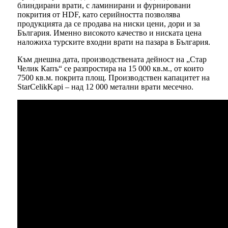
блиндирани врати, с ламинирани и фурнировани
покрития от HDF, като серийността позволява
продукцията да се продава на ниски цени, дори и за
България. Именно високото качество и ниската цена
наложиха турските входни врати на пазара в България.
Към днешна дата, производствената дейност на „Стар
Челик Капъ“ се разпростира на 15 000 кв.м., от които
7500 кв.м. покрита площ. Производствен капацитет на
StarCelikKapi – над 12 000 метални врати месечно.