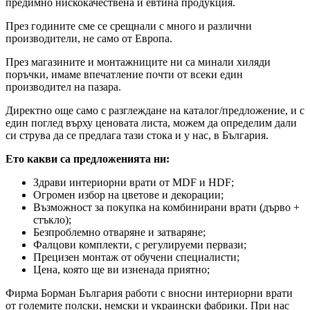
предимно нискокачествена и евтина продукция.
През годините сме се срещнали с много и различни
производители, не само от Европа.
През магазините и монтажниците ни са минали хиляди
поръчки, имаме впечатление почти от всеки един
производител на пазара.
Директно още само с разглеждане на каталог/предложение, и с
един поглед върху ценовата листа, можем да определим дали
си струва да се предлага тази стока и у нас, в България.
Ето какви са предложенията ни:
Здрави интериорни врати от MDF и HDF;
Огромен избор на цветове и декорации;
Възможност за покупка на комбинирани врати (дърво +
стъкло);
Безпроблемно отваряне и затваряне;
Фалцови комплекти, с регулируеми первази;
Прецизен монтаж от обучени специалисти;
Цена, която ще ви изненада приятно;
Фирма Борман България работи с вносни интериорни врати
от големите полски, немски и украински фабрики. При нас