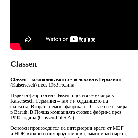
Classen
Classen – компания, която е основана в Германия
(Kaisersesch) през 1963 година.
Първата фабрика на Classen и досега се намира в
Kaisersesch, Германия – там е и седалището на
фирмата; Втората немска фабрика на Classen се намира
в Baruth; В Полша компанията създава фабрика през
1990 година (Classen-Pol S.A.).
Основен производител на интериорни врати от MDF
и HDF, входни и пожароустойчиви, ламиниран паркет,