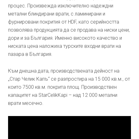
процес. Произвежда изключително надеждни
метални блиндирани врати, с ламинирани и
фурнировани покрития от HDF, като серийността
позволява продукцията да се продава на ниски цени,
дори и за България. Именно високото качество и
ниската цена наложиха турските входни врати на
пазара в България.
Към днешна дата, производствената дейност на
„Стар Челик Капъ“ се разпростира на 15 000 кв.м., от
които 7500 кв.м. покрита площ. Производствен
капацитет на StarCelikKapi – над 12 000 метални
врати месечно.