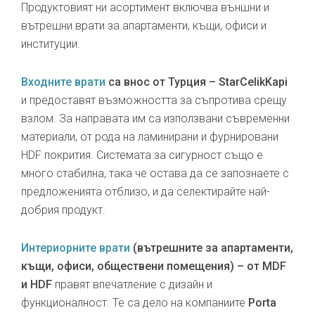
Продуктовият ни асортимент включва външни и
вътрешни врати за апартаменти, къщи, офиси и
институции.
Входните врати
са внос от Турция – StarCelikKapi
и предоставят възможността за съпротива срещу
взлом. За направата им са използвани съвременни
материали, от рода на ламинирани и фурнировани
HDF покрития. Системата за сигурност също е
много стабилна, така че остава да се запознаете с
предложенията отблизо, и да селектирайте най-
добрия продукт.
Интериорните врати
(вътрешните за апартаменти,
къщи, офиси, обществени помещения) – от MDF
и HDF
правят впечатление с дизайн и
функционалност. Те са дело на компаниите
Porta