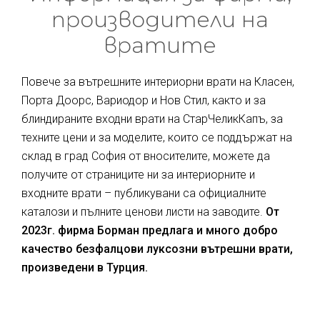
производители на
вратите
Повече за вътрешните интериорни врати на Класен,
Порта Доорс, Вариодор и Нов Стил, както и за
блиндираните входни врати на СтарЧеликКапъ, за
техните цени и за моделите, които се поддържат на
склад в град София от вносителите, можете да
получите от страниците ни за интериорните и
входните врати – публикувани са официалните
каталози и пълните ценови листи на заводите.
От
2023г. фирма Борман предлага и много добро
качество безфалцови луксозни вътрешни врати,
произведени в Турция.