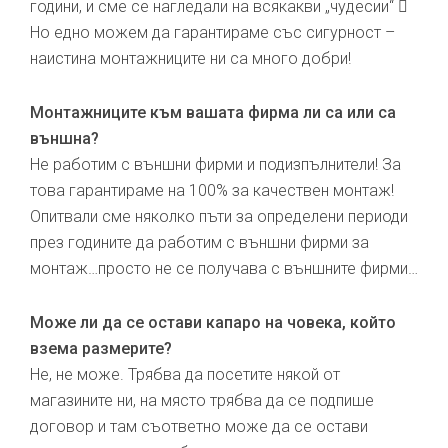
години, и сме се нагледали на всякакви „чудесии“ 
Но едно можем да гарантираме със сигурност –
наистина монтажниците ни са много добри!
Монтажниците към вашата фирма ли са или са
външна?
Не работим с външни фирми и подизпълнители! За
това гарантираме на 100% за качествен монтаж!
Опитвали сме няколко пъти за определени периоди
през годините да работим с външни фирми за
монтаж…просто не се получава с външните фирми…
Може ли да се остави капаро на човека, който
взема размерите?
Не, не може. Трябва да посетите някой от
магазините ни, на място трябва да се подпише
договор и там съответно може да се остави