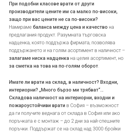
При подобни класове врати от други
производители цените им са малко по-високи,
защо при вас цените не са по-високи?
Намираме
баланса между цена и качество
на
предлагания продукт. Разумната търговска
надценка, която поддържа фирмата, позволява
поддържането и на голям асортимент в наличност –
залагаме ниска надценка
на целия асортимент, но
за сметка на това на по-голям оборот
.
Имате ли врати на склад, в наличност? Входни,
интериорни? „Много бързо ми трябват“…
Складова наличност на интериорни, входни и
пожароустойчиви врати
в София – възможност
да ги получите веднага от склада в София или ако
поръчката е с монтаж – до 2 дни за най-спешните
поръчки. Поддържат се на склад над 3000 бройки