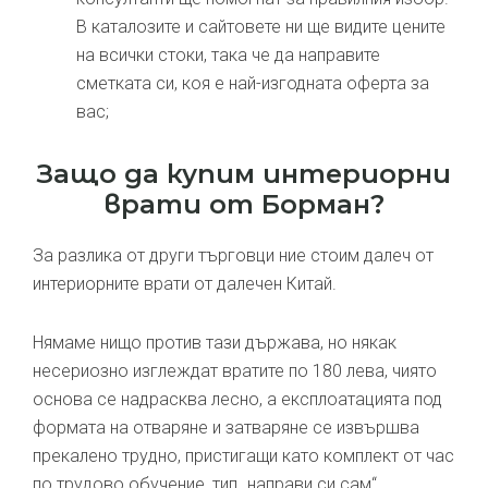
В каталозите и сайтовете ни ще видите цените
на всички стоки, така че да направите
сметката си, коя е най-изгодната оферта за
вас;
Защо да купим интериорни
врати от Борман?
За разлика от други търговци ние стоим далеч от
интериорните врати от далечен Китай.
Нямаме нищо против тази държава, но някак
несериозно изглеждат вратите по 180 лева, чиято
основа се надрасква лесно, а експлоатацията под
формата на отваряне и затваряне се извършва
прекалено трудно, пристигащи като комплект от час
по трудово обучение, тип „направи си сам“.