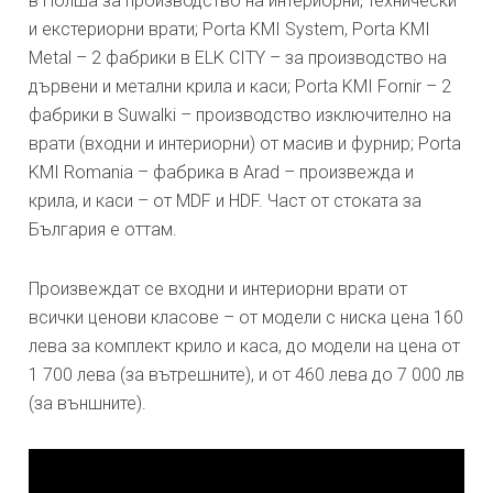
в Полша за производство на интериорни, технически
и екстериорни врати; Porta KMI System, Porta KMI
Metal – 2 фабрики в ELK CITY – за производство на
дървени и метални крила и каси; Porta KMI Fornir – 2
фабрики в Suwalki – производство изключително на
врати (входни и интериорни) от масив и фурнир; Porta
KMI Romania – фабрика в Arad – произвежда и
крила, и каси – от MDF и HDF. Част от стоката за
България е оттам.
Произвеждат се входни и интериорни врати от
всички ценови класове – от модели с ниска цена 160
лева за комплект крило и каса, до модели на цена от
1 700 лева (за вътрешните), и от 460 лева до 7 000 лв
(за външните).