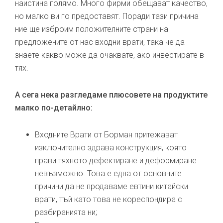
наистина голямо. Много фирми обещават качество,
но малко ви го предоставят. Поради тази причина
ние ще изброим положителните страни на
предложените от нас входни врати, така че да
знаете какво може да очаквате, ако инвестирате в
тях.
А сега нека разгледаме плюсовете на продуктите
малко по-детайлно:
Входните Врати от Борман притежават
изключително здрава конструкция, която
прави тяхното дефектиране и деформиране
невъзможно. Това е една от основните
причини да не продаваме евтини китайски
врати, тъй като това не кореспондира с
разбиранията ни;