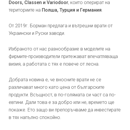
Doors, Classen и Variodoor
, които оперират на
териториите на
Полша, Турция и Германия
.
От 2019г. Борман предлага и вътрешни врати от
Украински и Руски заводи.
Избраното от нас разнообразие в моделите на
фирмите-производители притежават впечатляваща
визия, а работата с тях е повече от лесна.
Добрата новина е, че вносните врати не се
различават много като цена от българските
продукти. Всъщност, в по-голямата си част са по-
евтини. Дали това е за добро или не, времето ще
покаже. Ето защо ви препоръчваме да инвестирате
в тях напълно спокойно.