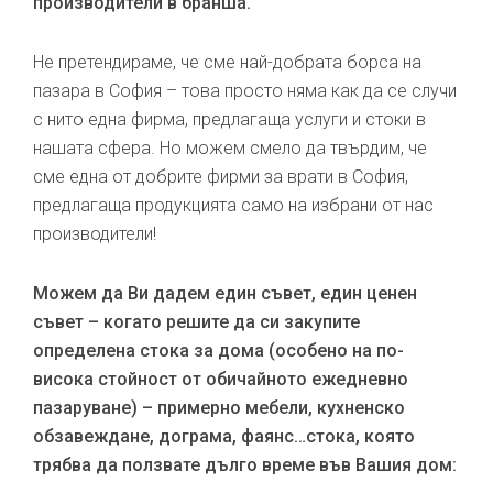
производители в бранша.
Не претендираме, че сме най-добрата борса на
пазара в София – това просто няма как да се случи
с нито една фирма, предлагаща услуги и стоки в
нашата сфера. Но можем смело да твърдим, че
сме една от добрите фирми за врати в София,
предлагаща продукцията само на избрани от нас
производители!
Можем да Ви дадем един съвет, един ценен
съвет – когато решите да си закупите
определена стока за дома (особено на по-
висока стойност от обичайното ежедневно
пазаруване) – примерно мебели, кухненско
обзавеждане, дограма, фаянс…стока, която
трябва да ползвате дълго време във Вашия дом: