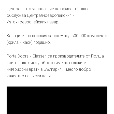
Централното управление на офиса в Полша
обслужва Централноевропейския и
Източноевропейския пазар.
Капацитет на полския завод – над 500 000 комплекта
(крила и каси) годишно.
Porta Doors и Classen са производителите от Полша,
които наложиха доброто име на полските
интериорни врати в България – много добро
качество на ниски цени.