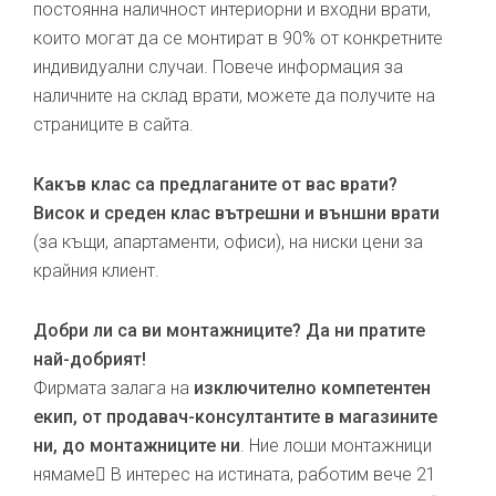
постоянна наличност интериорни и входни врати,
които могат да се монтират в 90% от конкретните
индивидуални случаи. Повече информация за
наличните на склад врати, можете да получите на
страниците в сайта.
Какъв клас са предлаганите от вас врати?
Висок и среден клас вътрешни и външни врати
(за къщи, апартаменти, офиси), на ниски цени за
крайния клиент.
Добри ли са ви монтажниците? Да ни пратите
най-добрият!
Фирмата залага на
изключително компетентен
екип, от продавач-консултантите в магазините
ни, до монтажниците ни
. Ние лоши монтажници
нямаме В интерес на истината, работим вече 21