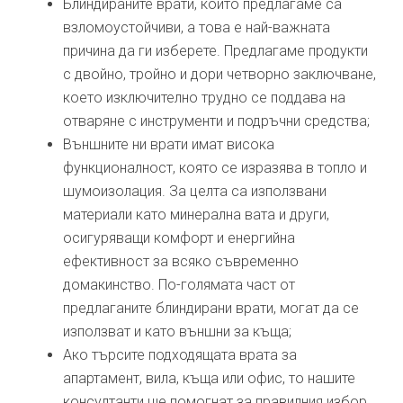
Блиндираните врати, които предлагаме са
взломоустойчиви, а това е най-важната
причина да ги изберете. Предлагаме продукти
с двойно, тройно и дори четворно заключване,
което изключително трудно се поддава на
отваряне с инструменти и подръчни средства;
Външните ни врати имат висока
функционалност, която се изразява в топло и
шумоизолация. За целта са използвани
материали като минерална вата и други,
осигуряващи комфорт и енергийна
ефективност за всяко съвременно
домакинство. По-голямата част от
предлаганите блиндирани врати, могат да се
използват и като външни за къща;
Ако търсите подходящата врата за
апартамент, вила, къща или офис, то нашите
консултанти ще помогнат за правилния избор.