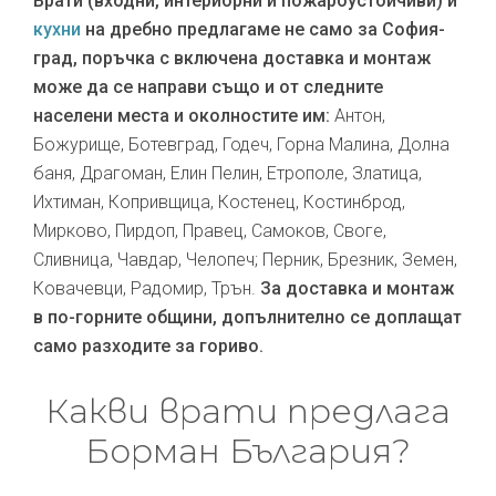
Врати (входни, интериорни и пожароустойчиви) и
кухни
на дребно предлагаме не само за София-
град, поръчка с включена доставка и монтаж
може да се направи също и от следните
населени места и околностите им:
Антон,
Божурище, Ботевград, Годеч, Горна Малина, Долна
баня, Драгоман, Елин Пелин, Етрополе, Златица,
Ихтиман, Копривщица, Костенец, Костинброд,
Мирково, Пирдоп, Правец, Самоков, Своге,
Сливница, Чавдар, Челопеч; Перник, Брезник, Земен,
Ковачевци, Радомир, Трън.
За доставка и монтаж
в по-горните общини, допълнително се доплащат
само разходите за гориво.
Какви врати предлага
Борман България?