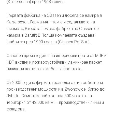
(Kaisersesch) през 1963 година.
Първата фабрика на Classen и досега се намира в
Kaisersesch, Германия – там е и седалището на
фирмата; Втората немска фабрика на Classen се
намира в Baruth; В Полша компанията създава
фабрика през 1990 година (Classen-Pol S.A.).
Основен производител на интериорни врати от MDF и
HDF, входни и пожароустойчиви, ламиниран паркет,
винилови настилки и мебелни фронтове.
От 2005 година фирмата разполага със собствени
производствени мощности и в Zwonowice, близо до
Rybnik . Само там работят над 500 човека, на
територия от 42 000 кв.м. – производствени линии и
складове.