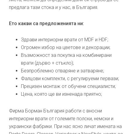
предлага тази стока и у нас, в България.
Ето какви са предложенията ни:
Здрави интериорни врати от MDF и HDF;
Огромен избор на цветове и декорации;
Възможност за покупка на комбинирани
врати (дърво + стъкло);
Безпроблемно отваряне и затваряне;
Фалцови комплекти, с регулируеми первази;
Прецизен монтаж от обучени специалисти;
Цена, която ще ви изненада приятно;
Фирма Борман България работи с вносни
интериорни врати от големите полски, немски и
украински фабрики. При нас ясно личат имената на