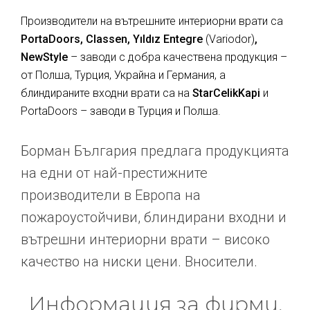
Производители на вътрешните интериорни врати са
PortaDoors, Classen, Yıldız Entegre
(Variodor)
,
NewStyle
– заводи с добра качествена продукция –
от Полша, Турция, Украйна и Германия, а
блиндираните входни врати са на
StarCelikKapi
и
PortaDoors – заводи в Турция и Полша.
Борман България предлага продукцията
на едни от най-престижните
производители в Европа на
пожароустойчиви, блиндирани входни и
вътрешни интериорни врати – високо
качество на ниски цени. Вносители.
Информация за фирми,