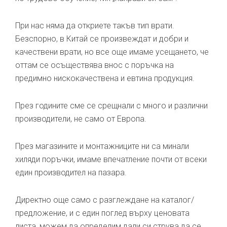
При нас няма да откриете такъв тип врати.
Безспорно, в Китай се произвеждат и добри и
качествени врати, но все още имаме усещането, че
оттам се осъществява внос с поръчка на
предимно нискокачествена и евтина продукция.
През годините сме се срещнали с много и различни
производители, не само от Европа.
През магазините и монтажниците ни са минали
хиляди поръчки, имаме впечатление почти от всеки
един производител на пазара.
Директно още само с разглеждане на каталог/
предложение, и с един поглед върху ценовата
листа, можем да определим дали си струва да се