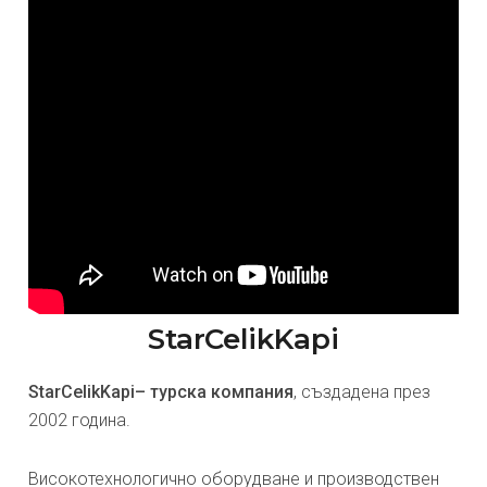
StarCelikKapi
StarCelikKapi– турска компания
, създадена през
2002 година.
Високотехнологично оборудване и производствен