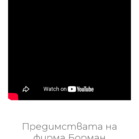
Предимствата на
фирма Борман