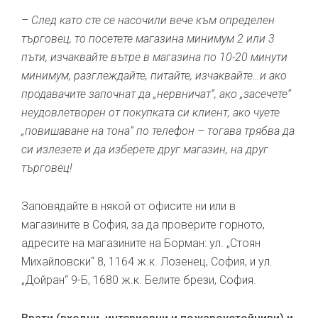
– След като сте се насочили вече към определен
търговец, то посетете магазина минимум 2 или 3
пъти, изчаквайте вътре в магазина по 10-20 минути
минимум, разглеждайте, питайте, изчаквайте…и ако
продавачите започнат да „нервничат“, ако „засечете“
неудовлетворен от покупката си клиент, ако чуете
„повишаване на тона“ по телефон – тогава трябва да
си излезете и да изберете друг магазин, на друг
търговец!
Заповядайте в някой от офисите ни или в
магазините в София, за да проверите горното,
адресите на магазините на Борман: ул. „Стоян
Михайловски“ 8, 1164 ж.к. Лозенец, София, и ул.
„Дойран“ 9-Б, 1680 ж.к. Белите брези, София.