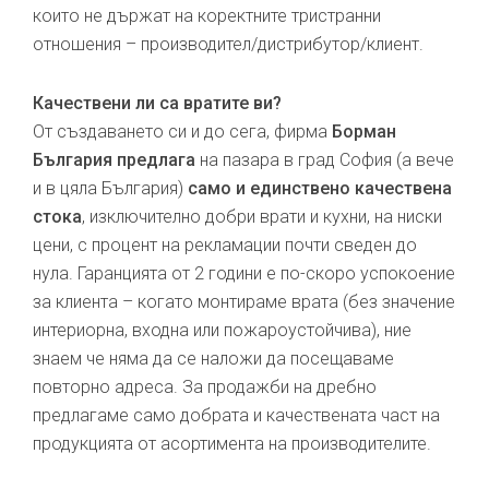
които не държат на коректните тристранни
отношения – производител/дистрибутор/клиент.
Качествени ли са вратите ви?
От създаването си и до сега, фирма
Борман
България предлага
на пазара в град София (а вече
и в цяла България)
само и единствено качествена
стока
, изключително добри врати и кухни, на ниски
цени, с процент на рекламации почти сведен до
нула. Гаранцията от 2 години е по-скоро успокоение
за клиента – когато монтираме врата (без значение
интериорна, входна или пожароустойчива), ние
знаем че няма да се наложи да посещаваме
повторно адреса. За продажби на дребно
предлагаме само добрата и качествената част на
продукцията от асортимента на производителите.