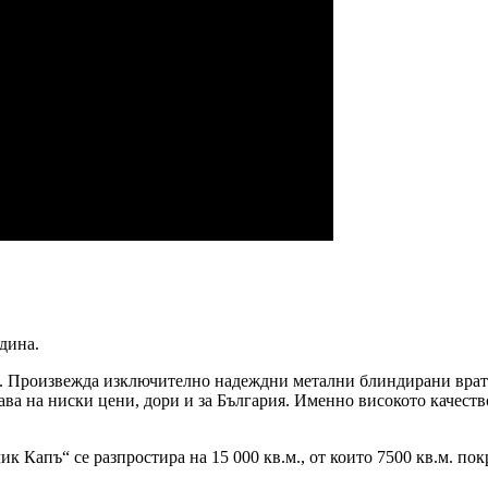
одина.
. Произвежда изключително надеждни метални блиндирани врат
ава на ниски цени, дори и за България. Именно високото качест
к Капъ“ се разпростира на 15 000 кв.м., от които 7500 кв.м. п