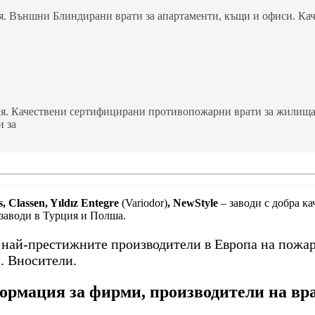
. Външни Блиндирани врати за апартаменти, къщи и офиси. Кач
я. Качествени сертифицирани противопожарни врати за жилища,
и за
, Classen, Yıldız Entegre
(Variodor)
, NewStyle
– заводи с добра к
 заводи в Турция и Полша.
т най-престижните производители в Европа на пожа
. Вносители.
рмация за фирми, производители на вр