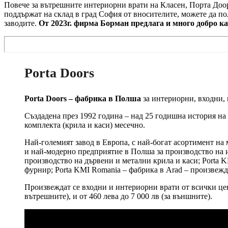
Повече за вътрешните интериорни врати на Класен, Порта Доор
поддържат на склад в град София от вносителите, можете да п
заводите.
От 2023г. фирма Борман предлага и много добро к
Porta Doors
Porta Doors – фабрика в Полша
за интериорни, входни,
Създадена през 1992 година – над 25 годишна история на
комплекта (крила и каси) месечно.
Най-големият завод в Европа, с най-богат асортимент на 
и най-модерно предприятие в Полша за производство на и
производство на дървени и метални крила и каси; Porta K
фурнир; Porta KMI Romania – фабрика в Arad – произвежда
Произвеждат се входни и интериорни врати от всички цено
вътрешните), и от 460 лева до 7 000 лв (за външните).