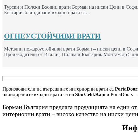
Турски и Полски Входни врати Борман на ниски Цени в София
България блиндирани входни врати са…
ОГНЕУСТОЙЧИВИ ВРАТИ
Метални пожароустойчиви врати Борман – ниски цени в Софи
Производители от Италия, Полша и България. Монтаж до 5 дн
Производители на вътрешните интериорни врати са
PortaDoors
блиндираните входни врати са на
StarCelikKapi
и PortaDoors –
Борман България предлага продукцията на едни о
интериорни врати – високо качество на ниски цени
Инфо