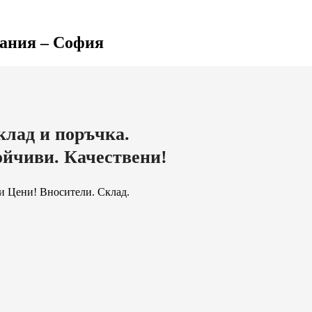
мания – София
клад и поръчка.
ойчиви. Качествени!
и Цени! Вносители. Склад.