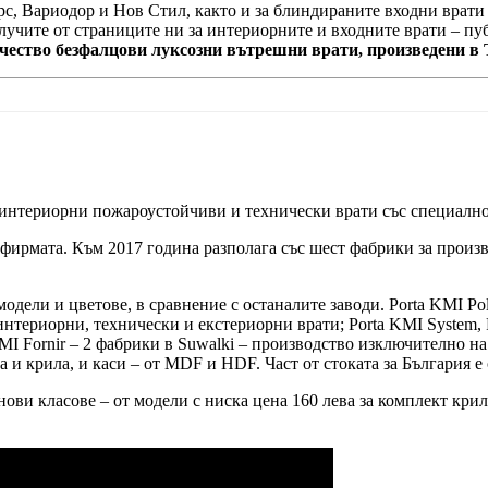
с, Вариодор и Нов Стил, както и за блиндираните входни врати 
олучите от страниците ни за интериорните и входните врати – п
ачество безфалцови луксозни вътрешни врати, произведени в 
 интериорни пожароустойчиви и технически врати със специално
 фирмата. Към 2017 година разполага със шест фабрики за произв
модели и цветове, в сравнение с останалите заводи. Porta KMI P
нтериорни, технически и екстериорни врати; Porta KMI System, 
MI Fornir – 2 фабрики в Suwalki – производство изключително на
 и крила, и каси – от MDF и HDF. Част от стоката за България е 
ви класове – от модели с ниска цена 160 лева за комплект крило 