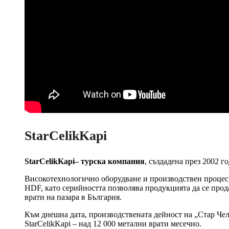
StarCelikKapi
StarCelikKapi– турска компания
, създадена през 2002 г
Високотехнологично оборудване и производствен процес
HDF, като серийността позволява продукцията да се прод
врати на пазара в България.
Към днешна дата, производствената дейност на „Стар Чели
StarCelikKapi – над 12 000 метални врати месечно.