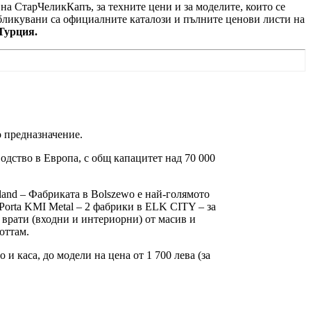
на СтарЧеликКапъ, за техните цени и за моделите, които се
убликувани са официалните каталози и пълните ценови листи на
Турция.
 предназначение.
одство в Европа, с общ капацитет над 70 000
oland – Фабриката в Bolszewo е най-голямото
Porta KMI Metal – 2 фабрики в ELK CITY – за
 врати (входни и интериорни) от масив и
оттам.
и каса, до модели на цена от 1 700 лева (за