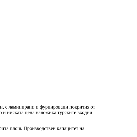
и, с ламинирани и фурнировани покрития от
во и ниската цена наложиха турските входни
окрита площ. Производствен капацитет на