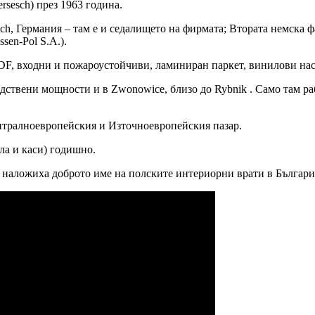
ersesch) през 1963 година.
sch, Германия – там е и седалището на фирмата; Втората немска ф
sen-Pol S.A.).
F, входни и пожароустойчиви, ламиниран паркет, винилови нас
ствени мощности и в Zwonowice, близо до Rybnik . Само там раб
тралноевропейския и Източноевропейския пазар.
ла и каси) годишно.
то наложиха доброто име на полските интериорни врати в Българи