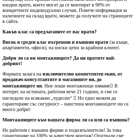
входни врати, които могат да се монтират в 90% от
конкретните индивидуални случаи. Повече информация за
наличните на склад врати, можете да получите на страниците
в сайта.
Какъв клас са предлаганите от вас врати?
Висок и среден клас вътрешни и външни врати
(за къщи,
апартаменти, офиси), на ниски цени за крайния клиент.
Добри ли са ви монтажниците? Да ни пратите най-
добрият!
Фирмата залага на
изключително компетентен екип, от
продавач-консултантите в магазините ни, до
монтажниците ни
. Ние лоши монтажници нямаме В
интерес на истината, работим вече 21 години, и сме се
нагледали на всякакви „чудесии“  Но едно можем да
гарантираме със сигурност – наистина монтажниците ни са
много добри!
Монтажниците към вашата фирма ли са или са външна?
Не работим с външни фирми и подизпълнители! За това
гарантираме на 100% за качествен монтаж! Опитвали сме