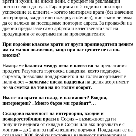
врати и кухни, на ниски цени, с процент на рекламации
почти сведен до нула. Гаранцията от 2 години е по-скоро
успокоение за клиента – когато монтираме врата (без значение
интериорна, входна или пожароустойчива), ние знаем че няма
да се наложи да посещаваме повторно адреса. За продажби на
дребно предлагаме само добрата и качествената част на
продукцията от асортимента на производителите.
При подобни класове врати от други производители цените
им са малко по-високи, защо при вас цените не са по-
високи?
Намираме
баланса между цена и качество
на предлагания
продукт. Разумната търговска надценка, която поддържа
фирмата, позволява поддържането и на голям асортимент в
наличност –
залагаме ниска надценка
на целия асортимент,
но
за сметка на това на по-голям оборот
.
Имате ли врати на склад, в наличност? Входни,
интериорни? „Много бързо ми трябват“…
Складова наличност на интериорни, входни и
пожароустойчиви врати
в София – възможност да ги
получите веднага от склада в София или ако поръчката е с
монтаж – до 2 дни за най-спешните поръчки. Поддържат се на
склад над 3000 бройки постоянна наличност интериорни и