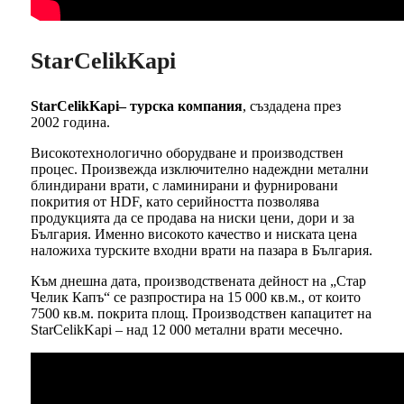
StarCelikKapi
StarCelikKapi– турска компания
, създадена през
2002 година.
Високотехнологично оборудване и производствен
процес. Произвежда изключително надеждни метални
блиндирани врати, с ламинирани и фурнировани
покрития от HDF, като серийността позволява
продукцията да се продава на ниски цени, дори и за
България. Именно високото качество и ниската цена
наложиха турските входни врати на пазара в България.
Към днешна дата, производствената дейност на „Стар
Челик Капъ“ се разпростира на 15 000 кв.м., от които
7500 кв.м. покрита площ. Производствен капацитет на
StarCelikKapi – над 12 000 метални врати месечно.