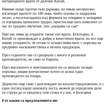
интериорните врати от далечен Китай.
Нямаме нищо против тази държава, но някак несериозно
изглеждат вратите по 180 лева, чиято основа се надрасква
лесно, а експлоатацията под формата на отваряне и затваряне
се извършва прекалено трудно, пристигащи като комплект от
час по трудово обучение, тип „направи си сам“.
При нас няма да откриете такъв тип врати. Безспорно, в
Китай се произвеждат и добри и качествени врати, но все още
имаме усещането, че оттам се осъществява внос с поръчка на
предимно нискокачествена и евтина продукция.
През годините сме се срещнали с много и различни
производители, не само от Европа.
През магазините и монтажниците ни са минали хиляди
поръчки, имаме впечатление почти от всеки един
производител на пазара.
Директно още само с разглеждане на каталог/предложение, и с
един поглед върху ценовата листа, можем да определим дали
си струва да се предлага тази стока и у нас, в България.
Ето какви са предложенията ни: