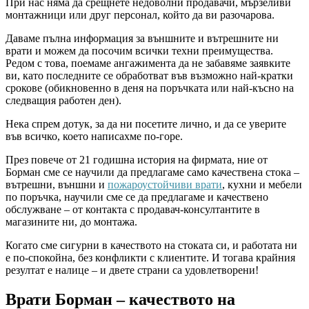
При нас няма да срещнете недоволни продавачи, мързеливи
монтажници или друг персонал, който да ви разочарова.
Даваме пълна информация за външните и вътрешните ни
врати и можем да посочим всички техни преимущества.
Редом с това, поемаме ангажимента да не забавяме заявките
ви, като последните се обработват във възможно най-кратки
срокове (обикновенно в деня на поръчката или най-късно на
следващия работен ден).
Нека спрем дотук, за да ни посетите лично, и да се уверите
във всичко, което написахме по-горе.
През повече от 21 годишна история на фирмата, ние от
Борман сме се научили да предлагаме само качествена стока –
вътрешни, външни и
пожароустойчиви врати
, кухни и мебели
по поръчка, научили сме се да предлагаме и качествено
обслужване – от контакта с продавач-консултантите в
магазините ни, до монтажа.
Когато сме сигурни в качеството на стоката си, и работата ни
е по-спокойна, без конфликти с клиентите. И тогава крайния
резултат е налице – и двете страни са удовлетворени!
Врати Борман – качеството на