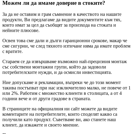
Можем ли да имаме доверие в стоките?
За да не оставим и грам съмнение в качеството на нашите
продукти, Ви предлагаме да видите документите към тях,
които имат за цел да съобщят за произхода на стоката и
нейните плюсове.
Освен това сме дали и дълги гаранционни срокове, макар че
сме сигурни, че след тяхното изтичане няма да имате проблем
с вратите.
Стараем се да извършваме възможно най-прецизния монтаж
със собствени монтажни групи, който да задоволи
потребителските нужди, и да осмисли инвестицията.
Ние допускаме и рекламации, въпреки че до този момент
такива постъпват при нас изключително малко, не повече от 1
или 2%. Работим с множество клиенти в столицата, а от 4
години вече и от други градове в страната.
В страниците на официалния ни сайт можете да видите
коментарите на потребителите, които споделят какво са
получили като продукт. Съветваме ви, ако станете наш
клиент, да изкажете и своето мнение.