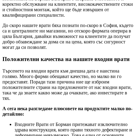
коректно обслужване на клиентите, висококачествените стоки
и стойностния монтаж, който ще бъде извършен от
квалифицирани специалисти.
До скоро нашите врати бяха познати по-скоро в София, където
са и централните ни магазини, но отскоро фирмата оперира в
цяла България, давайки възможност на клиентите да получат
добро обзавеждане за дома си на цена, която със сигурност
могат да си позволят.
Положителни качества на нашите входни врати
Търсенето на входни врати към днешна дата е наистина
голямо. Много фирми обещават качество, но малко ви го
предоставят. Поради тази причина ние ще изброим
положителните страни на предложените от нас входни врати,
така че да знаете какво може да очаквате, ако инвестирате в
тях.
А сега нека разгледаме плюсовете на продуктите малко по-
детайлно:
Входните Врати от Борман притежават изключително
здрава конструкция, която прави тяхното дефектиране и
деформиране невъзможно. Това е една от основните