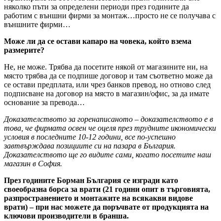
няколко пъти за определени периоди през годините да
работим с външни фирми за монтаж…просто не се получава с
външните фирми…
Може ли да се остави капаро на човека, който взема
размерите?
Не, не може. Трябва да посетите някой от магазините ни, на
място трябва да се подпише договор и там съответно може да
се остави предплата, или чрез банков превод, но отново след
подписване на договор на място в магазин/офис, за да имате
основание за превода…
Доказателството за горенаписаното – доказателството е в
това, че фирмата освен че оцеля през трудните икономически
условия в последните 10-12 години, все по-успешно
завтвърждава позициите си на пазара в България.
Доказателството ще го видите сами, когато посетите наш
магазин в София.
През годините Борман България се изгради като
своеобразна борса за врати (21 години опит в търговията,
разпространението и монтажите на всякакви видове
врати) – при нас можете да поръчвате от продукцията на
ключови производители в бранша.