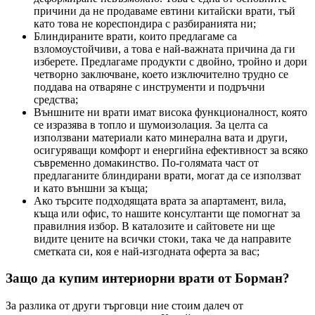
причини да не продаваме евтини китайски врати, тъй
като това не кореспондира с разбиранията ни;
Блиндираните врати, които предлагаме са
взломоустойчиви, а това е най-важната причина да ги
изберете. Предлагаме продукти с двойно, тройно и дори
четворно заключване, което изключително трудно се
поддава на отваряне с инструменти и подръчни
средства;
Външните ни врати имат висока функционалност, която
се изразява в топло и шумоизолация. За целта са
използвани материали като минерална вата и други,
осигуряващи комфорт и енергийна ефективност за всяко
съвременно домакинство. По-голямата част от
предлаганите блиндирани врати, могат да се използват
и като външни за къща;
Ако търсите подходящата врата за апартамент, вила,
къща или офис, то нашите консултанти ще помогнат за
правилния избор. В каталозите и сайтовете ни ще
видите цените на всички стоки, така че да направите
сметката си, коя е най-изгодната оферта за вас;
Защо да купим интериорни врати от Борман?
За разлика от други търговци ние стоим далеч от