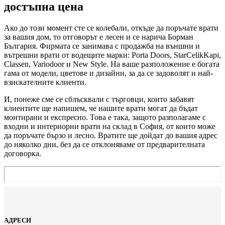
достъпна цена
Ако до този момент сте се колебали, откъде да поръчате врати
за вашия дом, то отговорът е лесен и се нарича Борман
България. Фирмата се занимава с продажба на външни и
вътрешни врати от водещите марки: Porta Doors, StarCelikKapi,
Classen, Variodoor и New Style. На ваше разположение е богата
гама от модели, цветове и дизайни, за да се задоволят и най-
взискателните клиенти.
И, понеже сме се сблъсквали с търговци, които забавят
клиентите ще напишем, че нашите врати могат да бъдат
монтирани и експресно. Това е така, защото разполагаме с
входни и интериорни врати на склад в София, от които може
да поръчате бързо и лесно. Вратите ще дойдат до вашия адрес
до няколко дни, без да се отклоняваме от предварителната
договорка.
АДРЕСИ