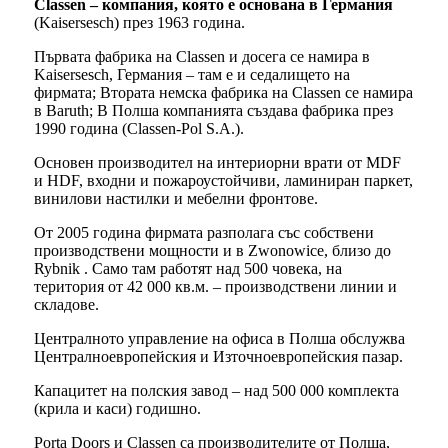
Classen – компания, която е основана в Германия
(Kaisersesch) през 1963 година.
Първата фабрика на Classen и досега се намира в
Kaisersesch, Германия – там е и седалището на
фирмата; Втората немска фабрика на Classen се намира
в Baruth; В Полша компанията създава фабрика през
1990 година (Classen-Pol S.A.).
Основен производител на интериорни врати от MDF
и HDF, входни и пожароустойчиви, ламиниран паркет,
винилови настилки и мебелни фронтове.
От 2005 година фирмата разполага със собствени
производствени мощности и в Zwonowice, близо до
Rybnik . Само там работят над 500 човека, на
територия от 42 000 кв.м. – производствени линии и
складове.
Централното управление на офиса в Полша обслужва
Централноевропейския и Източноевропейския пазар.
Капацитет на полския завод – над 500 000 комплекта
(крила и каси) годишно.
Porta Doors и Classen са производителите от Полша,