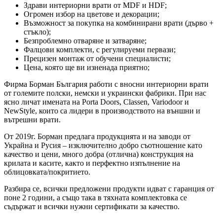
Здрави интериорни врати от MDF и HDF;
Огромен избор на цветове и декорации;
Възможност за покупка на комбинирани врати (дърво +
стъкло);
Безпроблемно отваряне и затваряне;
Фалцови комплекти, с регулируеми первази;
Прецизен монтаж от обучени специалисти;
Цена, която ще ви изненада приятно;
Фирма Борман България работи с вносни интериорни врати
от големите полски, немски и украински фабрики. При нас
ясно личат имената на Porta Doors, Classen, Variodoor и
NewStyle, които са лидери в производството на външни и
вътрешни врати.
От 2019г. Борман предлага продукцията и на заводи от
Украйна и Русия – изключително добро съотношение като
качество и цени, много добра (отлична) конструкция на
крилата и касите, както и перфектно изпълнение на
облицовката/покритието.
Разбира се, всички предложени продукти идват с гаранция от
поне 2 години, а също така в тяхната комплектовка се
съдържат и всички нужни сертификати за качество.