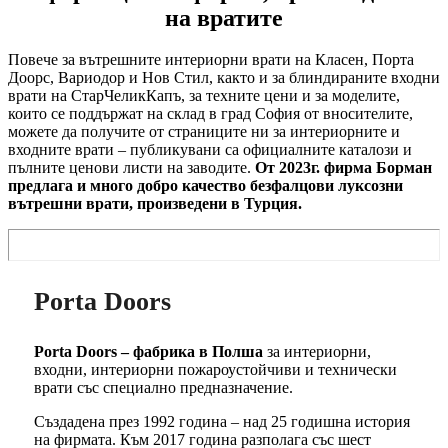
на вратите
Повече за вътрешните интериорни врати на Класен, Порта
Доорс, Вариодор и Нов Стил, както и за блиндираните входни
врати на СтарЧеликКапъ, за техните цени и за моделите,
които се поддържат на склад в град София от вносителите,
можете да получите от страниците ни за интериорните и
входните врати – публикувани са официалните каталози и
пълните ценови листи на заводите.
От 2023г. фирма Борман
предлага и много добро качество безфалцови луксозни
вътрешни врати, произведени в Турция.
Porta Doors
Porta Doors – фабрика в Полша
за интериорни,
входни, интериорни пожароустойчиви и технически
врати със специално предназначение.
Създадена през 1992 година – над 25 годишна история
на фирмата. Към 2017 година разполага със шест