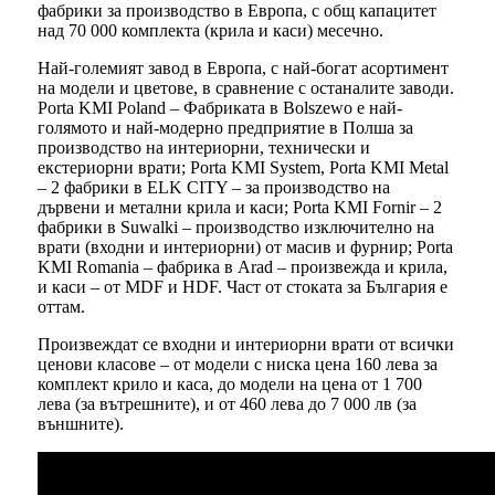
фабрики за производство в Европа, с общ капацитет
над 70 000 комплекта (крила и каси) месечно.
Най-големият завод в Европа, с най-богат асортимент
на модели и цветове, в сравнение с останалите заводи.
Porta KMI Poland – Фабриката в Bolszewo е най-
голямото и най-модерно предприятие в Полша за
производство на интериорни, технически и
екстериорни врати; Porta KMI System, Porta KMI Metal
– 2 фабрики в ELK CITY – за производство на
дървени и метални крила и каси; Porta KMI Fornir – 2
фабрики в Suwalki – производство изключително на
врати (входни и интериорни) от масив и фурнир; Porta
KMI Romania – фабрика в Arad – произвежда и крила,
и каси – от MDF и HDF. Част от стоката за България е
оттам.
Произвеждат се входни и интериорни врати от всички
ценови класове – от модели с ниска цена 160 лева за
комплект крило и каса, до модели на цена от 1 700
лева (за вътрешните), и от 460 лева до 7 000 лв (за
външните).