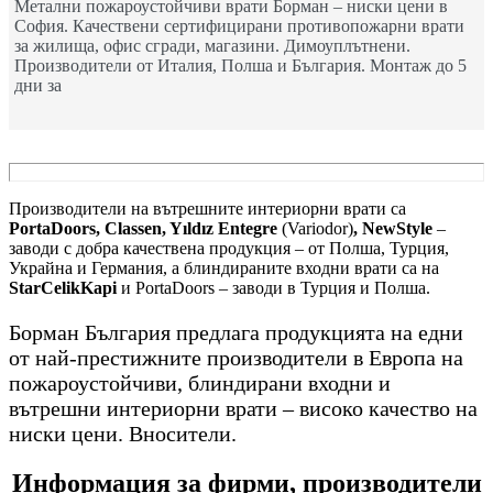
Метални пожароустойчиви врати Борман – ниски цени в
София. Качествени сертифицирани противопожарни врати
за жилища, офис сгради, магазини. Димоуплътнени.
Производители от Италия, Полша и България. Монтаж до 5
дни за
Производители на вътрешните интериорни врати са
PortaDoors, Classen, Yıldız Entegre
(Variodor)
, NewStyle
–
заводи с добра качествена продукция – от Полша, Турция,
Украйна и Германия, а блиндираните входни врати са на
StarCelikKapi
и PortaDoors – заводи в Турция и Полша.
Борман България предлага продукцията на едни
от най-престижните производители в Европа на
пожароустойчиви, блиндирани входни и
вътрешни интериорни врати – високо качество на
ниски цени. Вносители.
Информация за фирми, производители