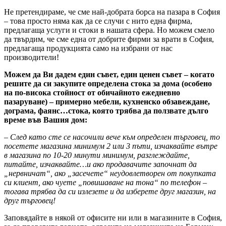
Не претендираме, че сме най-добрата борса на пазара в София
– това просто няма как да се случи с нито една фирма,
предлагаща услуги и стоки в нашата сфера. Но можем смело
да твърдим, че сме една от добрите фирми за врати в София,
предлагаща продукцията само на избрани от нас
производители!
Можем да Ви дадем един съвет, един ценен съвет – когато
решите да си закупите определена стока за дома (особено
на по-висока стойност от обичайното ежедневно
пазаруване) – примерно мебели, кухненско обзавеждане,
дограма, фаянс…стока, която трябва да ползвате дълго
време във Вашия дом:
– След като сте се насочили вече към определен търговец, то
посетете магазина минимум 2 или 3 пъти, изчаквайте вътре
в магазина по 10-20 минути минимум, разглеждайте,
питайте, изчаквайте…и ако продавачите започнат да
„нервничат“, ако „засечете“ неудовлетворен от покупката
си клиент, ако чуете „повишаване на тона“ по телефон –
тогава трябва да си излезете и да изберете друг магазин, на
друг търговец!
Заповядайте в някой от офисите ни или в магазините в София,