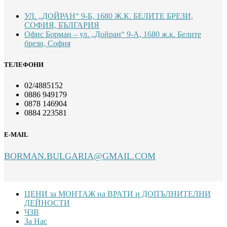
УЛ. „ДОЙРАН“ 9-Б, 1680 Ж.К. БЕЛИТЕ БРЕЗИ,
СОФИЯ, БЪЛГАРИЯ
Офис Борман – ул. „Дойран“ 9-А, 1680 ж.к. Белите
брези, София
ТЕЛЕФОНИ
02/4885152
0886 949179
0878 146904
0884 223581
E-MAIL
BORMAN.BULGARIA@GMAIL.COM
Footer
ЦЕНИ за МОНТАЖ на ВРАТИ и ДОПЪЛНИТЕЛНИ
ДЕЙНОСТИ
ЧЗВ
За Нас