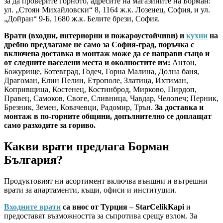
за да проверите горното, адресите на магазините на Борман:
ул. „Стоян Михайловски“ 8, 1164 ж.к. Лозенец, София, и ул.
„Дойран“ 9-Б, 1680 ж.к. Белите брези, София.
Врати (входни, интериорни и пожароустойчиви) и
кухни
на
дребно предлагаме не само за София-град, поръчка с
включена доставка и монтаж може да се направи също и
от следните населени места и околностите им:
Антон,
Божурище, Ботевград, Годеч, Горна Малина, Долна баня,
Драгоман, Елин Пелин, Етрополе, Златица, Ихтиман,
Копривщица, Костенец, Костинброд, Мирково, Пирдоп,
Правец, Самоков, Своге, Сливница, Чавдар, Челопеч; Перник,
Брезник, Земен, Ковачевци, Радомир, Трън.
За доставка и
монтаж в по-горните общини, допълнително се доплащат
само разходите за гориво.
Какви врати предлага Борман
България?
Продуктовият ни асортимент включва външни и вътрешни
врати за апартаменти, къщи, офиси и институции.
Входните врати
са внос от Турция – StarCelikKapi
и
предоставят възможността за съпротива срещу взлом. За