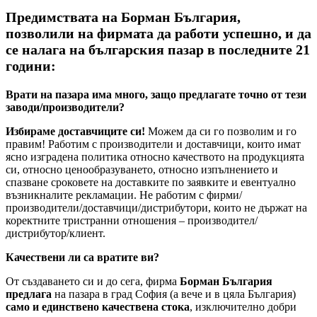
Предимствата на Борман България,
позволили на фирмата да работи успешно, и да
се налага на българския пазар в последните 21
години:
Врати на пазара има много, защо предлагате точно от тези
заводи/производители?
Избираме доставчиците си!
Можем да си го позволим и го
правим! Работим с производители и доставчици, които имат
ясно изградена политика относно качеството на продукцията
си, относно ценообразуването, относно изпълнението и
спазване сроковете на доставките по заявките и евентуално
възникналите рекламации. Не работим с фирми/
производители/доставчици/дистрибутори, които не държат на
коректните тристранни отношения – производител/
дистрибутор/клиент.
Качествени ли са вратите ви?
От създаването си и до сега, фирма
Борман България
предлага
на пазара в град София (а вече и в цяла България)
само и единствено качествена стока
, изключително добри