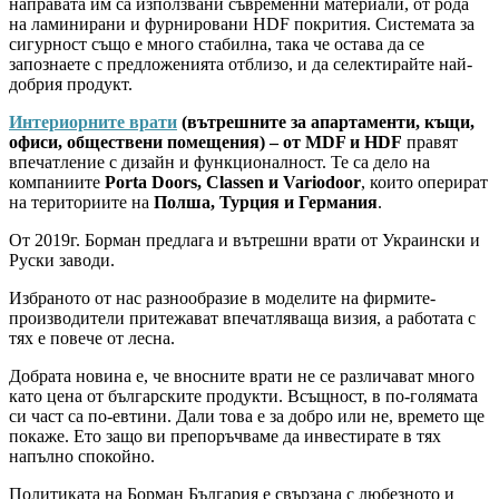
направата им са използвани съвременни материали, от рода
на ламинирани и фурнировани HDF покрития. Системата за
сигурност също е много стабилна, така че остава да се
запознаете с предложенията отблизо, и да селектирайте най-
добрия продукт.
Интериорните врати
(вътрешните за апартаменти, къщи,
офиси, обществени помещения) – от MDF и HDF
правят
впечатление с дизайн и функционалност. Те са дело на
компаниите
Porta Doors, Classen и Variodoor
, които оперират
на териториите на
Полша, Турция и Германия
.
От 2019г. Борман предлага и вътрешни врати от Украински и
Руски заводи.
Избраното от нас разнообразие в моделите на фирмите-
производители притежават впечатляваща визия, а работата с
тях е повече от лесна.
Добрата новина е, че вносните врати не се различават много
като цена от българските продукти. Всъщност, в по-голямата
си част са по-евтини. Дали това е за добро или не, времето ще
покаже. Ето защо ви препоръчваме да инвестирате в тях
напълно спокойно.
Политиката на Борман България е свързана с любезното и