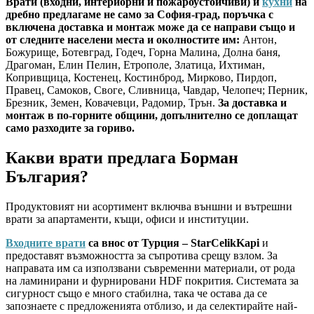
Врати (входни, интериорни и пожароустойчиви) и
кухни
на
дребно предлагаме не само за София-град, поръчка с
включена доставка и монтаж може да се направи също и
от следните населени места и околностите им:
Антон,
Божурище, Ботевград, Годеч, Горна Малина, Долна баня,
Драгоман, Елин Пелин, Етрополе, Златица, Ихтиман,
Копривщица, Костенец, Костинброд, Мирково, Пирдоп,
Правец, Самоков, Своге, Сливница, Чавдар, Челопеч; Перник,
Брезник, Земен, Ковачевци, Радомир, Трън.
За доставка и
монтаж в по-горните общини, допълнително се доплащат
само разходите за гориво.
Какви врати предлага Борман
България?
Продуктовият ни асортимент включва външни и вътрешни
врати за апартаменти, къщи, офиси и институции.
Входните врати
са внос от Турция – StarCelikKapi
и
предоставят възможността за съпротива срещу взлом. За
направата им са използвани съвременни материали, от рода
на ламинирани и фурнировани HDF покрития. Системата за
сигурност също е много стабилна, така че остава да се
запознаете с предложенията отблизо, и да селектирайте най-