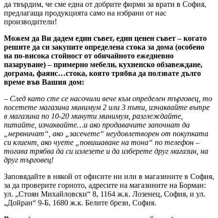
да твърдим, че сме една от добрите фирми за врати в София,
предлагаща продукцията само на избрани от нас
производители!
Можем да Ви дадем един съвет, един ценен съвет – когато
решите да си закупите определена стока за дома (особено
на по-висока стойност от обичайното ежедневно
пазаруване) – примерно мебели, кухненско обзавеждане,
дограма, фаянс…стока, която трябва да ползвате дълго
време във Вашия дом:
– След като сте се насочили вече към определен търговец, то
посетете магазина минимум 2 или 3 пъти, изчаквайте вътре
в магазина по 10-20 минути минимум, разглеждайте,
питайте, изчаквайте…и ако продавачите започнат да
„нервничат“, ако „засечете“ неудовлетворен от покупката
си клиент, ако чуете „повишаване на тона“ по телефон –
тогава трябва да си излезете и да изберете друг магазин, на
друг търговец!
Заповядайте в някой от офисите ни или в магазините в София,
за да проверите горното, адресите на магазините на Борман:
ул. „Стоян Михайловски“ 8, 1164 ж.к. Лозенец, София, и ул.
„Дойран“ 9-Б, 1680 ж.к. Белите брези, София.