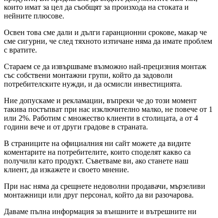
които имат за цел да съобщят за произхода на стоката и
нейните плюсове.
Освен това сме дали и дълги гаранционни срокове, макар че
сме сигурни, че след тяхното изтичане няма да имате проблем
с вратите.
Стараем се да извършваме възможно най-прецизния монтаж
със собствени монтажни групи, който да задоволи
потребителските нужди, и да осмисли инвестицията.
Ние допускаме и рекламации, въпреки че до този момент
такива постъпват при нас изключително малко, не повече от 1
или 2%. Работим с множество клиенти в столицата, а от 4
години вече и от други градове в страната.
В страниците на официалния ни сайт можете да видите
коментарите на потребителите, които споделят какво са
получили като продукт. Съветваме ви, ако станете наш
клиент, да изкажете и своето мнение.
При нас няма да срещнете недоволни продавачи, мързеливи
монтажници или друг персонал, който да ви разочарова.
Даваме пълна информация за външните и вътрешните ни