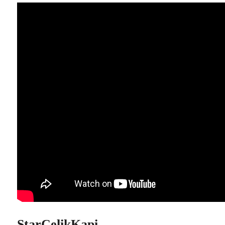
StarCelikKapi