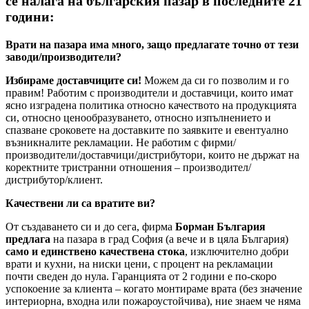
се налага на българския пазар в последните 21
години:
Врати на пазара има много, защо предлагате точно от тези
заводи/производители?
Избираме доставчиците си!
Можем да си го позволим и го
правим! Работим с производители и доставчици, които имат
ясно изградена политика относно качеството на продукцията
си, относно ценообразуването, относно изпълнението и
спазване сроковете на доставките по заявките и евентуално
възникналите рекламации. Не работим с фирми/
производители/доставчици/дистрибутори, които не държат на
коректните тристранни отношения – производител/
дистрибутор/клиент.
Качествени ли са вратите ви?
От създаването си и до сега, фирма
Борман България
предлага
на пазара в град София (а вече и в цяла България)
само и единствено качествена стока
, изключително добри
врати и кухни, на ниски цени, с процент на рекламации
почти сведен до нула. Гаранцията от 2 години е по-скоро
успокоение за клиента – когато монтираме врата (без значение
интериорна, входна или пожароустойчива), ние знаем че няма