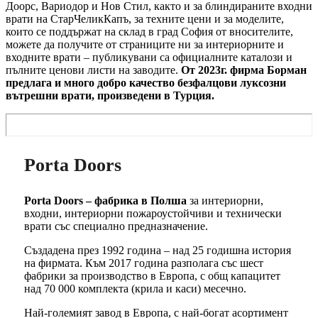
Доорс, Вариодор и Нов Стил, както и за блиндираните входни
врати на СтарЧеликКапъ, за техните цени и за моделите,
които се поддържат на склад в град София от вносителите,
можете да получите от страниците ни за интериорните и
входните врати – публикувани са официалните каталози и
пълните ценови листи на заводите.
От 2023г. фирма Борман
предлага и много добро качество безфалцови луксозни
вътрешни врати, произведени в Турция.
Porta Doors
Porta Doors – фабрика в Полша
за интериорни,
входни, интериорни пожароустойчиви и технически
врати със специално предназначение.
Създадена през 1992 година – над 25 годишна история
на фирмата. Към 2017 година разполага със шест
фабрики за производство в Европа, с общ капацитет
над 70 000 комплекта (крила и каси) месечно.
Най-големият завод в Европа, с най-богат асортимент