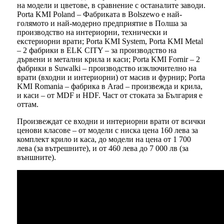
на модели и цветове, в сравнение с останалите заводи.
Porta KMI Poland – Фабриката в Bolszewo е най-
голямото и най-модерно предприятие в Полша за
производство на интериорни, технически и
екстериорни врати; Porta KMI System, Porta KMI Metal
– 2 фабрики в ELK CITY – за производство на
дървени и метални крила и каси; Porta KMI Fornir – 2
фабрики в Suwalki – производство изключително на
врати (входни и интериорни) от масив и фурнир; Porta
KMI Romania – фабрика в Arad – произвежда и крила,
и каси – от MDF и HDF. Част от стоката за България е
оттам.
Произвеждат се входни и интериорни врати от всички
ценови класове – от модели с ниска цена 160 лева за
комплект крило и каса, до модели на цена от 1 700
лева (за вътрешните), и от 460 лева до 7 000 лв (за
външните).