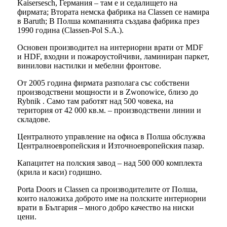
Kaisersesch, Германия – там е и седалището на
фирмата; Втората немска фабрика на Classen се намира
в Baruth; В Полша компанията създава фабрика през
1990 година (Classen-Pol S.A.).
Основен производител на интериорни врати от MDF
и HDF, входни и пожароустойчиви, ламиниран паркет,
винилови настилки и мебелни фронтове.
От 2005 година фирмата разполага със собствени
производствени мощности и в Zwonowice, близо до
Rybnik . Само там работят над 500 човека, на
територия от 42 000 кв.м. – производствени линии и
складове.
Централното управление на офиса в Полша обслужва
Централноевропейския и Източноевропейския пазар.
Капацитет на полския завод – над 500 000 комплекта
(крила и каси) годишно.
Porta Doors и Classen са производителите от Полша,
които наложиха доброто име на полските интериорни
врати в България – много добро качество на ниски
цени.