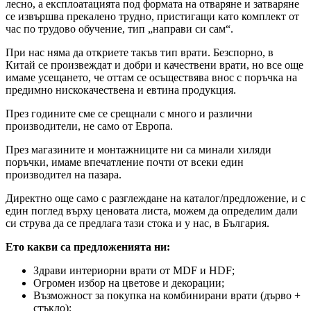
лесно, а експлоатацията под формата на отваряне и затваряне
се извършва прекалено трудно, пристигащи като комплект от
час по трудово обучение, тип „направи си сам“.
При нас няма да откриете такъв тип врати. Безспорно, в
Китай се произвеждат и добри и качествени врати, но все още
имаме усещането, че оттам се осъществява внос с поръчка на
предимно нискокачествена и евтина продукция.
През годините сме се срещнали с много и различни
производители, не само от Европа.
През магазините и монтажниците ни са минали хиляди
поръчки, имаме впечатление почти от всеки един
производител на пазара.
Директно още само с разглеждане на каталог/предложение, и с
един поглед върху ценовата листа, можем да определим дали
си струва да се предлага тази стока и у нас, в България.
Ето какви са предложенията ни:
Здрави интериорни врати от MDF и HDF;
Огромен избор на цветове и декорации;
Възможност за покупка на комбинирани врати (дърво +
стъкло);