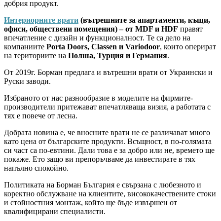
добрия продукт.
Интериорните врати
(вътрешните за апартаменти, къщи,
офиси, обществени помещения) – от MDF и HDF
правят
впечатление с дизайн и функционалност. Те са дело на
компаниите
Porta Doors, Classen и Variodoor
, които оперират
на териториите на
Полша, Турция и Германия
.
От 2019г. Борман предлага и вътрешни врати от Украински и
Руски заводи.
Избраното от нас разнообразие в моделите на фирмите-
производители притежават впечатляваща визия, а работата с
тях е повече от лесна.
Добрата новина е, че вносните врати не се различават много
като цена от българските продукти. Всъщност, в по-голямата
си част са по-евтини. Дали това е за добро или не, времето ще
покаже. Ето защо ви препоръчваме да инвестирате в тях
напълно спокойно.
Политиката на Борман България е свързана с любезното и
коректно обслужване на клиентите, висококачествените стоки
и стойностния монтаж, който ще бъде извършен от
квалифицирани специалисти.