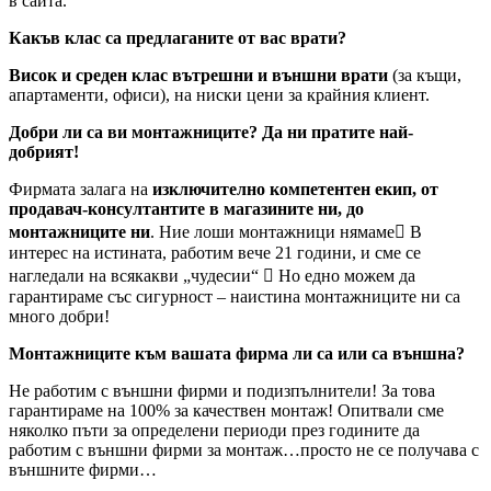
в сайта.
Какъв клас са предлаганите от вас врати?
Висок и среден клас вътрешни и външни врати
(за къщи,
апартаменти, офиси), на ниски цени за крайния клиент.
Добри ли са ви монтажниците? Да ни пратите най-
добрият!
Фирмата залага на
изключително компетентен екип, от
продавач-консултантите в магазините ни, до
монтажниците ни
. Ние лоши монтажници нямаме В
интерес на истината, работим вече 21 години, и сме се
нагледали на всякакви „чудесии“  Но едно можем да
гарантираме със сигурност – наистина монтажниците ни са
много добри!
Монтажниците към вашата фирма ли са или са външна?
Не работим с външни фирми и подизпълнители! За това
гарантираме на 100% за качествен монтаж! Опитвали сме
няколко пъти за определени периоди през годините да
работим с външни фирми за монтаж…просто не се получава с
външните фирми…