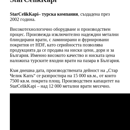
StarCelikKapi– турска компания
, създадена през
2002 година.
Високотехнологично оборудване и производствен
процес. Произвежда изключително надеждни метални
блиндирани врати, с ламинирани и фурнировани
покрития от HDF, като серийността позволява
продукцията да се продава на ниски цени, дори и за
България. Именно високото качество и ниската цена
наложиха турските входни врати на пазара в България.
Към днешна дата, производствената дейност на „Стар
Челик Капъ“ се разпростира на 15 000 кв.м., от които
7500 кв.м. покрита площ. Производствен капацитет на
StarCelikKapi – над 12 000 метални врати месечно.