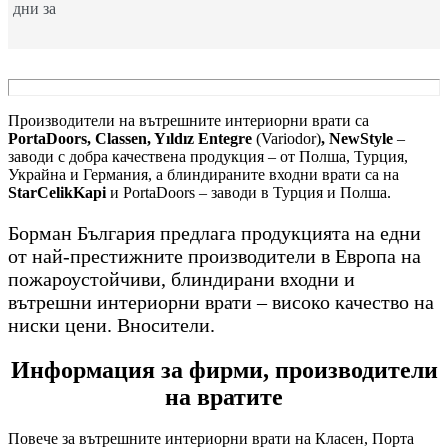
дни за
Производители на вътрешните интериорни врати са
PortaDoors, Classen, Yıldız Entegre
(Variodor)
, NewStyle
–
заводи с добра качествена продукция – от Полша, Турция,
Украйна и Германия, а блиндираните входни врати са на
StarCelikKapi
и PortaDoors – заводи в Турция и Полша.
Борман България предлага продукцията на едни
от най-престижните производители в Европа на
пожароустойчиви, блиндирани входни и
вътрешни интериорни врати – високо качество на
ниски цени. Вносители.
Информация за фирми, производители
на вратите
Повече за вътрешните интериорни врати на Класен, Порта