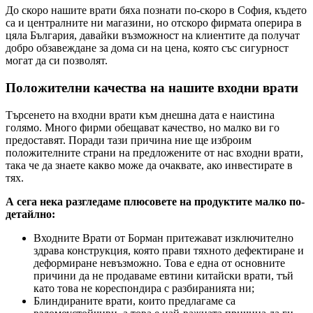
До скоро нашите врати бяха познати по-скоро в София, където
са и централните ни магазини, но отскоро фирмата оперира в
цяла България, давайки възможност на клиентите да получат
добро обзавеждане за дома си на цена, която със сигурност
могат да си позволят.
Положителни качества на нашите входни врати
Търсенето на входни врати към днешна дата е наистина
голямо. Много фирми обещават качество, но малко ви го
предоставят. Поради тази причина ние ще изброим
положителните страни на предложените от нас входни врати,
така че да знаете какво може да очаквате, ако инвестирате в
тях.
А сега нека разгледаме плюсовете на продуктите малко по-
детайлно:
Входните Врати от Борман притежават изключително
здрава конструкция, която прави тяхното дефектиране и
деформиране невъзможно. Това е една от основните
причини да не продаваме евтини китайски врати, тъй
като това не кореспондира с разбиранията ни;
Блиндираните врати, които предлагаме са