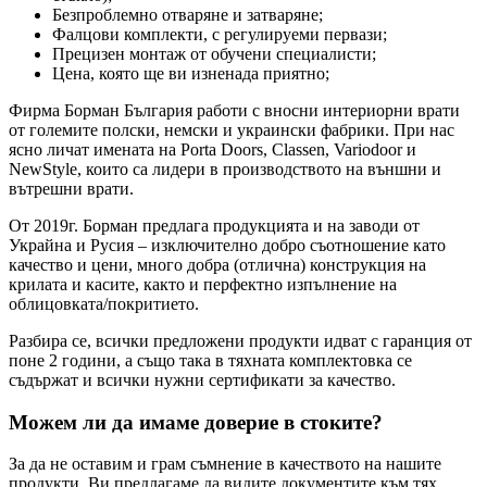
Безпроблемно отваряне и затваряне;
Фалцови комплекти, с регулируеми первази;
Прецизен монтаж от обучени специалисти;
Цена, която ще ви изненада приятно;
Фирма Борман България работи с вносни интериорни врати
от големите полски, немски и украински фабрики. При нас
ясно личат имената на Porta Doors, Classen, Variodoor и
NewStyle, които са лидери в производството на външни и
вътрешни врати.
От 2019г. Борман предлага продукцията и на заводи от
Украйна и Русия – изключително добро съотношение като
качество и цени, много добра (отлична) конструкция на
крилата и касите, както и перфектно изпълнение на
облицовката/покритието.
Разбира се, всички предложени продукти идват с гаранция от
поне 2 години, а също така в тяхната комплектовка се
съдържат и всички нужни сертификати за качество.
Можем ли да имаме доверие в стоките?
За да не оставим и грам съмнение в качеството на нашите
продукти, Ви предлагаме да видите документите към тях,