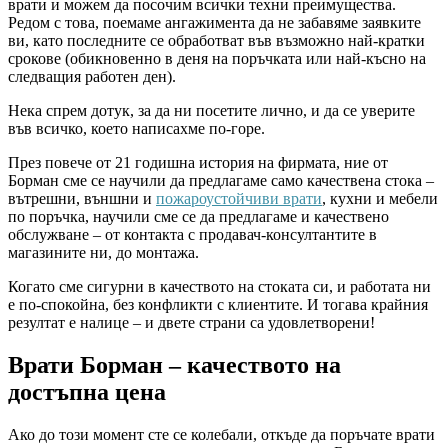
врати и можем да посочим всички техни преимущества.
Редом с това, поемаме ангажимента да не забавяме заявките
ви, като последните се обработват във възможно най-кратки
срокове (обикновенно в деня на поръчката или най-късно на
следващия работен ден).
Нека спрем дотук, за да ни посетите лично, и да се уверите
във всичко, което написахме по-горе.
През повече от 21 годишна история на фирмата, ние от
Борман сме се научили да предлагаме само качествена стока –
вътрешни, външни и
пожароустойчиви врати
, кухни и мебели
по поръчка, научили сме се да предлагаме и качествено
обслужване – от контакта с продавач-консултантите в
магазините ни, до монтажа.
Когато сме сигурни в качеството на стоката си, и работата ни
е по-спокойна, без конфликти с клиентите. И тогава крайния
резултат е налице – и двете страни са удовлетворени!
Врати Борман – качеството на
достъпна цена
Ако до този момент сте се колебали, откъде да поръчате врати