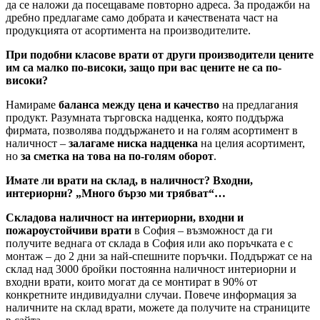
да се наложи да посещаваме повторно адреса. За продажби на
дребно предлагаме само добрата и качествената част на
продукцията от асортимента на производителите.
При подобни класове врати от други производители цените
им са малко по-високи, защо при вас цените не са по-
високи?
Намираме
баланса между цена и качество
на предлагания
продукт. Разумната търговска надценка, която поддържа
фирмата, позволява поддържането и на голям асортимент в
наличност –
залагаме ниска надценка
на целия асортимент,
но
за сметка на това на по-голям оборот
.
Имате ли врати на склад, в наличност? Входни,
интериорни? „Много бързо ми трябват“…
Складова наличност на интериорни, входни и
пожароустойчиви врати
в София – възможност да ги
получите веднага от склада в София или ако поръчката е с
монтаж – до 2 дни за най-спешните поръчки. Поддържат се на
склад над 3000 бройки постоянна наличност интериорни и
входни врати, които могат да се монтират в 90% от
конкретните индивидуални случаи. Повече информация за
наличните на склад врати, можете да получите на страниците