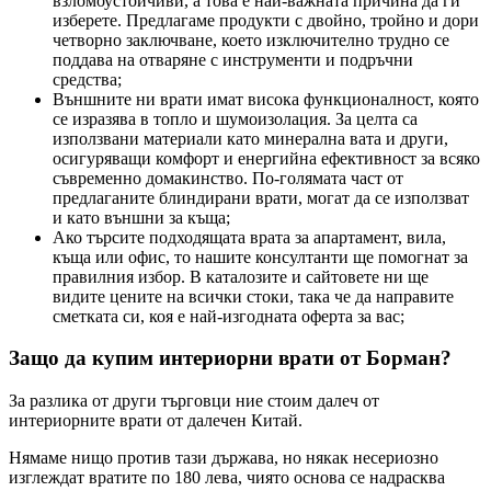
взломоустойчиви, а това е най-важната причина да ги
изберете. Предлагаме продукти с двойно, тройно и дори
четворно заключване, което изключително трудно се
поддава на отваряне с инструменти и подръчни
средства;
Външните ни врати имат висока функционалност, която
се изразява в топло и шумоизолация. За целта са
използвани материали като минерална вата и други,
осигуряващи комфорт и енергийна ефективност за всяко
съвременно домакинство. По-голямата част от
предлаганите блиндирани врати, могат да се използват
и като външни за къща;
Ако търсите подходящата врата за апартамент, вила,
къща или офис, то нашите консултанти ще помогнат за
правилния избор. В каталозите и сайтовете ни ще
видите цените на всички стоки, така че да направите
сметката си, коя е най-изгодната оферта за вас;
Защо да купим интериорни врати от Борман?
За разлика от други търговци ние стоим далеч от
интериорните врати от далечен Китай.
Нямаме нищо против тази държава, но някак несериозно
изглеждат вратите по 180 лева, чиято основа се надрасква