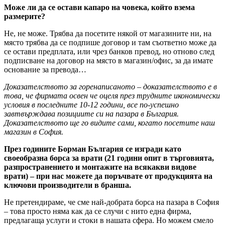
Може ли да се остави капаро на човека, който взема
размерите?
Не, не може. Трябва да посетите някой от магазините ни, на
място трябва да се подпише договор и там съответно може да
се остави предплата, или чрез банков превод, но отново след
подписване на договор на място в магазин/офис, за да имате
основание за превода…
Доказателството за горенаписаното – доказателството е в
това, че фирмата освен че оцеля през трудните икономически
условия в последните 10-12 години, все по-успешно
завтвърждава позициите си на пазара в България.
Доказателството ще го видите сами, когато посетите наш
магазин в София.
През годините Борман България се изгради като
своеобразна борса за врати (21 години опит в търговията,
разпространението и монтажите на всякакви видове
врати) – при нас можете да поръчвате от продукцията на
ключови производители в бранша.
Не претендираме, че сме най-добрата борса на пазара в София
– това просто няма как да се случи с нито една фирма,
предлагаща услуги и стоки в нашата сфера. Но можем смело