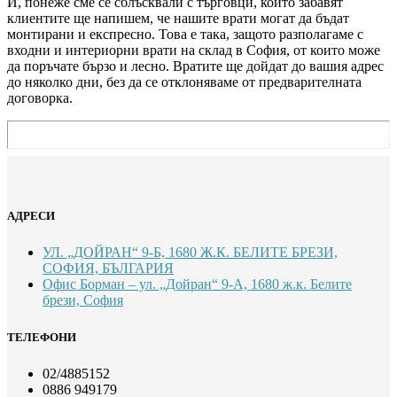
И, понеже сме се сблъсквали с търговци, които забавят
клиентите ще напишем, че нашите врати могат да бъдат
монтирани и експресно. Това е така, защото разполагаме с
входни и интериорни врати на склад в София, от които може
да поръчате бързо и лесно. Вратите ще дойдат до вашия адрес
до няколко дни, без да се отклоняваме от предварителната
договорка.
АДРЕСИ
УЛ. „ДОЙРАН“ 9-Б, 1680 Ж.К. БЕЛИТЕ БРЕЗИ,
СОФИЯ, БЪЛГАРИЯ
Офис Борман – ул. „Дойран“ 9-А, 1680 ж.к. Белите
брези, София
ТЕЛЕФОНИ
02/4885152
0886 949179