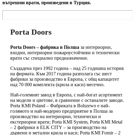
вътрешни врати, произведени в Турция.
Porta Doors
Porta Doors – фабрика в Полша
за интериорни,
входни, интериорни пожароустойчиви и технически
врати със специално предназначение.
Създадена през 1992 година – над 25 годишна история
на фирмата. Към 2017 година разполага със шест
фабрики за производство в Европа, с общ капацитет
над 70 000 комплекта (крила и каси) месечно.
Най-големият завод в Европа, с най-богат асортимент
на модели и цветове, в сравнение с останалите заводи.
Porta KMI Poland – Фабриката в Bolszewo е най-
голямото и най-модерно предприятие в Полша за
производство на интериорни, технически и
екстериорни врати; Porta KMI System, Porta KMI Metal
– 2 фабрики в ELK CITY – за производство на
дървени и метални крила и каси; Porta KMI Fornir – 2