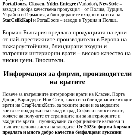
PortaDoors, Classen, Yıldız Entegre
(Variodor)
, NewStyle
–
заводи с добра качествена продукция – от Полша, Турция,
Украйна и Германия, а блиндираните входни врати са на
StarCelikKapi
и PortaDoors – заводи в Турция и Полша.
Борман България предлага продукцията на едни
от най-престижните производители в Европа на
пожароустойчиви, блиндирани входни и
вътрешни интериорни врати – високо качество на
ниски цени. Вносители.
Информация за фирми, производители
на вратите
Повече за вътрешните интериорни врати на Класен, Порта
Доорс, Вариодор и Нов Стил, както и за блиндираните входни
врати на СтарЧеликКапъ, за техните цени и за моделите,
които се поддържат на склад в град София от вносителите,
можете да получите от страниците ни за интериорните и
входните врати – публикувани са официалните каталози и
пълните ценови листи на заводите.
От 2023г. фирма Борман
предлага и много добро качество безфалцови луксозни