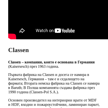
Classen
Classen – компания, която е основана в Германия
(Kaisersesch) през 1963 година.
Първата фабрика на Classen и досега се намира в
Kaisersesch, Германия – там е и седалището на
фирмата; Втората немска фабрика на Classen се намира
в Baruth; В Полша компанията създава фабрика през
1990 година (Classen-Pol S.A.).
Основен производител на интериорни врати от MDF
и HDF, входни и пожароустойчиви, ламиниран паркет,