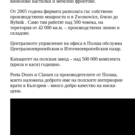
винилови настилки и мебелни фронтове.
От 2005 година фирмата разполага със собствени
производствени мощности и в Zwonowice, близо до
Rybnik . Само там работят над 500 човека, на
територия от 42 000 кв.м. – производствени линии и
складове.
Централното управление на офиса в Полша обслужва
Централноевропейския и Източноевропейския пазар.
Капацитет на полския завод – над 500 000 комплекта
(крила и каси) годишно.
Porta Doors и Classen са производителите от Полша,
които наложиха доброто име на полските интериорни
врати в България – много добро качество на ниски
цени.