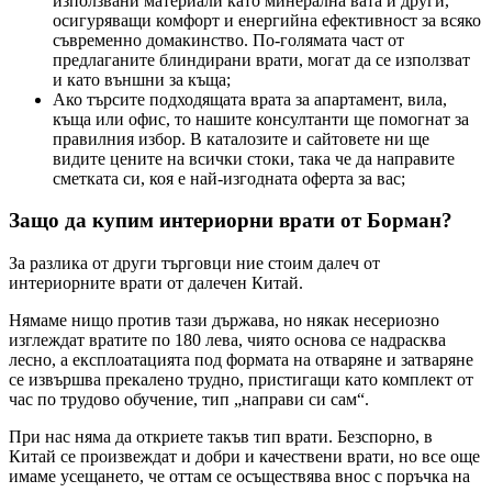
използвани материали като минерална вата и други,
осигуряващи комфорт и енергийна ефективност за всяко
съвременно домакинство. По-голямата част от
предлаганите блиндирани врати, могат да се използват
и като външни за къща;
Ако търсите подходящата врата за апартамент, вила,
къща или офис, то нашите консултанти ще помогнат за
правилния избор. В каталозите и сайтовете ни ще
видите цените на всички стоки, така че да направите
сметката си, коя е най-изгодната оферта за вас;
Защо да купим интериорни врати от Борман?
За разлика от други търговци ние стоим далеч от
интериорните врати от далечен Китай.
Нямаме нищо против тази държава, но някак несериозно
изглеждат вратите по 180 лева, чиято основа се надрасква
лесно, а експлоатацията под формата на отваряне и затваряне
се извършва прекалено трудно, пристигащи като комплект от
час по трудово обучение, тип „направи си сам“.
При нас няма да откриете такъв тип врати. Безспорно, в
Китай се произвеждат и добри и качествени врати, но все още
имаме усещането, че оттам се осъществява внос с поръчка на