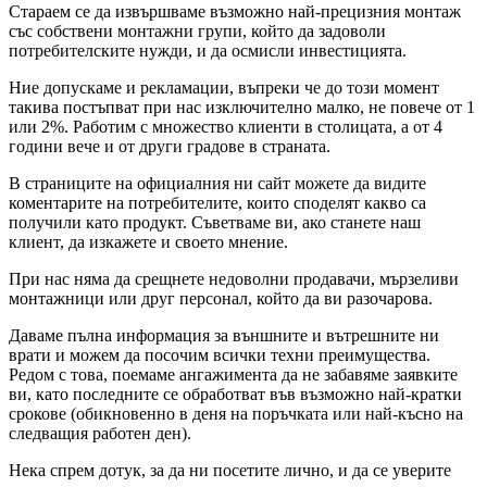
Стараем се да извършваме възможно най-прецизния монтаж
със собствени монтажни групи, който да задоволи
потребителските нужди, и да осмисли инвестицията.
Ние допускаме и рекламации, въпреки че до този момент
такива постъпват при нас изключително малко, не повече от 1
или 2%. Работим с множество клиенти в столицата, а от 4
години вече и от други градове в страната.
В страниците на официалния ни сайт можете да видите
коментарите на потребителите, които споделят какво са
получили като продукт. Съветваме ви, ако станете наш
клиент, да изкажете и своето мнение.
При нас няма да срещнете недоволни продавачи, мързеливи
монтажници или друг персонал, който да ви разочарова.
Даваме пълна информация за външните и вътрешните ни
врати и можем да посочим всички техни преимущества.
Редом с това, поемаме ангажимента да не забавяме заявките
ви, като последните се обработват във възможно най-кратки
срокове (обикновенно в деня на поръчката или най-късно на
следващия работен ден).
Нека спрем дотук, за да ни посетите лично, и да се уверите