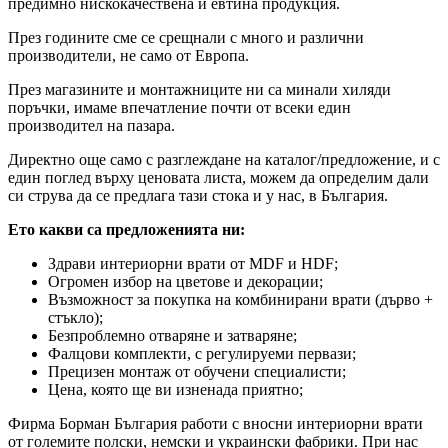
предимно нискокачествена и евтина продукция.
През годините сме се срещнали с много и различни
производители, не само от Европа.
През магазините и монтажниците ни са минали хиляди
поръчки, имаме впечатление почти от всеки един
производител на пазара.
Директно още само с разглеждане на каталог/предложение, и с
един поглед върху ценовата листа, можем да определим дали
си струва да се предлага тази стока и у нас, в България.
Ето какви са предложенията ни:
Здрави интериорни врати от MDF и HDF;
Огромен избор на цветове и декорации;
Възможност за покупка на комбинирани врати (дърво +
стъкло);
Безпроблемно отваряне и затваряне;
Фалцови комплекти, с регулируеми первази;
Прецизен монтаж от обучени специалисти;
Цена, която ще ви изненада приятно;
Фирма Борман България работи с вносни интериорни врати
от големите полски, немски и украински фабрики. При нас