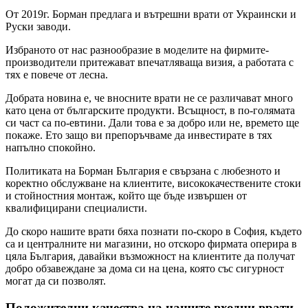
От 2019г. Борман предлага и вътрешни врати от Украински и
Руски заводи.
Избраното от нас разнообразие в моделите на фирмите-
производители притежават впечатляваща визия, а работата с
тях е повече от лесна.
Добрата новина е, че вносните врати не се различават много
като цена от българските продукти. Всъщност, в по-голямата
си част са по-евтини. Дали това е за добро или не, времето ще
покаже. Ето защо ви препоръчваме да инвестирате в тях
напълно спокойно.
Политиката на Борман България е свързана с любезното и
коректно обслужване на клиентите, висококачествените стоки
и стойностния монтаж, който ще бъде извършен от
квалифицирани специалисти.
До скоро нашите врати бяха познати по-скоро в София, където
са и централните ни магазини, но отскоро фирмата оперира в
цяла България, давайки възможност на клиентите да получат
добро обзавеждане за дома си на цена, която със сигурност
могат да си позволят.
Положителни качества на нашите входни врати