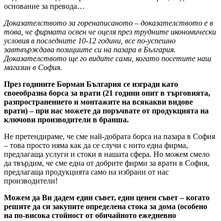
основание за превода…
Доказателството за горенаписаното – доказателството е в
това, че фирмата освен че оцеля през трудните икономически
условия в последните 10-12 години, все по-успешно
завтвърждава позициите си на пазара в България.
Доказателството ще го видите сами, когато посетите наш
магазин в София.
През годините Борман България се изгради като
своеобразна борса за врати (21 години опит в търговията,
разпространението и монтажите на всякакви видове
врати) – при нас можете да поръчвате от продукцията на
ключови производители в бранша.
Не претендираме, че сме най-добрата борса на пазара в София
– това просто няма как да се случи с нито една фирма,
предлагаща услуги и стоки в нашата сфера. Но можем смело
да твърдим, че сме една от добрите фирми за врати в София,
предлагаща продукцията само на избрани от нас
производители!
Можем да Ви дадем един съвет, един ценен съвет – когато
решите да си закупите определена стока за дома (особено
на по-висока стойност от обичайното ежедневно