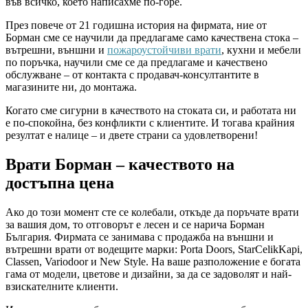
във всичко, което написахме по-горе.
През повече от 21 годишна история на фирмата, ние от
Борман сме се научили да предлагаме само качествена стока –
вътрешни, външни и
пожароустойчиви врати
, кухни и мебели
по поръчка, научили сме се да предлагаме и качествено
обслужване – от контакта с продавач-консултантите в
магазините ни, до монтажа.
Когато сме сигурни в качеството на стоката си, и работата ни
е по-спокойна, без конфликти с клиентите. И тогава крайния
резултат е налице – и двете страни са удовлетворени!
Врати Борман – качеството на
достъпна цена
Ако до този момент сте се колебали, откъде да поръчате врати
за вашия дом, то отговорът е лесен и се нарича Борман
България. Фирмата се занимава с продажба на външни и
вътрешни врати от водещите марки: Porta Doors, StarCelikKapi,
Classen, Variodoor и New Style. На ваше разположение е богата
гама от модели, цветове и дизайни, за да се задоволят и най-
взискателните клиенти.