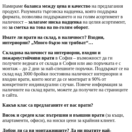
Намираме
баланса между цена и качество
на предлагания
продукт. Разумната търговска надценка, която поддържа
фирмата, позволява поддържането и на голям асортимент в
наличност –
залагаме ниска надценка
на целия асортимент,
но
за сметка на това на по-голям оборот
.
Имате ли врати на склад, в наличност? Входни,
интериорни? „Много бързо ми трябват“…
Складова наличност на интериорни, входни и
пожароустойчиви врати
в София – възможност да ги
получите веднага от склада в София или ако поръчката е с
монтаж – до 2 дни за най-спешните поръчки. Поддържат се на
склад над 3000 бройки постоянна наличност интериорни и
входни врати, които могат да се монтират в 90% от
конкретните индивидуални случаи. Повече информация за
наличните на склад врати, можете да получите на страниците
в сайта.
Какъв клас са предлаганите от вас врати?
Висок и среден клас вътрешни и външни врати
(за къщи,
апартаменти, офиси), на ниски цени за крайния клиент.
Добри ли са ви монтажниците? Да ни пратите най-