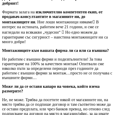
добрият!
Фирмата залага на
изключително компетентен екип, от
продавач-консултантите в магазините ни, до
монтажниците ни
. Ние лоши монтажници нямаме В
интерес на истината, работим вече 21 години, и сме се
нагледали на всякакви „чудесии“  Но едно можем да
гарантираме със сигурност – наистина монтажниците ни са
много добри!
Монтажниците към вашата фирма ли са или са външна?
Не работим с външни фирми и подизпълнители! За това
гарантираме на 100% за качествен монтаж! Опитвали сме
няколко пъти за определени периоди през годините да
работим с външни фирми за монтаж…просто не се получава с
външните фирми…
Може ли да се остави капаро на човека, който взема
размерите?
Не, не може. Трябва да посетите някой от магазините ни, на
място трябва да се подпише договор и там съответно може да
се остави предплата, или чрез банков превод, но отново след
подписване на договор на място в магазин/офис, за да имате