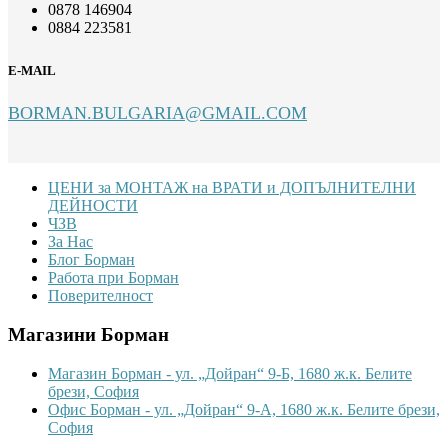
0878 146904
0884 223581
E-MAIL
BORMAN.BULGARIA@GMAIL.COM
Footer
ЦЕНИ за МОНТАЖ на ВРАТИ и ДОПЪЛНИТЕЛНИ
ДЕЙНОСТИ
ЧЗВ
За Нас
Блог Борман
Работа при Борман
Поверителност
Магазини Борман
Магазин Борман - ул. „Дойран“ 9-Б, 1680 ж.к. Белите
брези, София
Офис Борман - ул. „Дойран“ 9-А, 1680 ж.к. Белите брези,
София