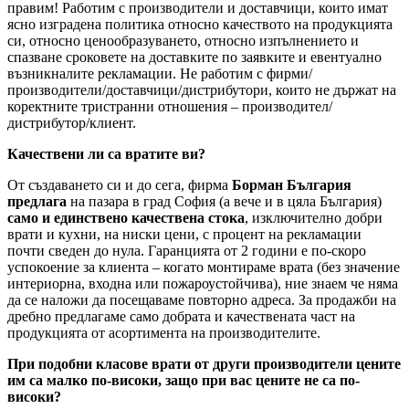
правим! Работим с производители и доставчици, които имат
ясно изградена политика относно качеството на продукцията
си, относно ценообразуването, относно изпълнението и
спазване сроковете на доставките по заявките и евентуално
възникналите рекламации. Не работим с фирми/
производители/доставчици/дистрибутори, които не държат на
коректните тристранни отношения – производител/
дистрибутор/клиент.
Качествени ли са вратите ви?
От създаването си и до сега, фирма
Борман България
предлага
на пазара в град София (а вече и в цяла България)
само и единствено качествена стока
, изключително добри
врати и кухни, на ниски цени, с процент на рекламации
почти сведен до нула. Гаранцията от 2 години е по-скоро
успокоение за клиента – когато монтираме врата (без значение
интериорна, входна или пожароустойчива), ние знаем че няма
да се наложи да посещаваме повторно адреса. За продажби на
дребно предлагаме само добрата и качествената част на
продукцията от асортимента на производителите.
При подобни класове врати от други производители цените
им са малко по-високи, защо при вас цените не са по-
високи?