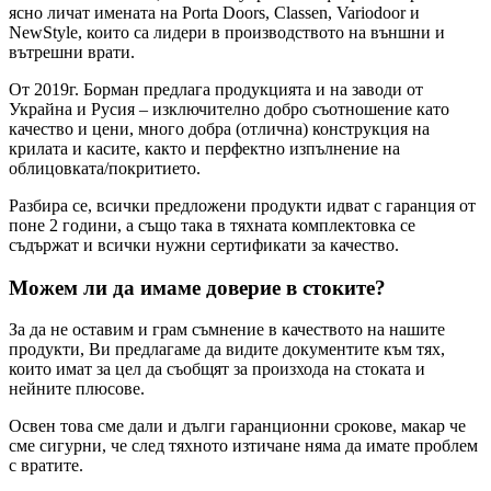
ясно личат имената на Porta Doors, Classen, Variodoor и
NewStyle, които са лидери в производството на външни и
вътрешни врати.
От 2019г. Борман предлага продукцията и на заводи от
Украйна и Русия – изключително добро съотношение като
качество и цени, много добра (отлична) конструкция на
крилата и касите, както и перфектно изпълнение на
облицовката/покритието.
Разбира се, всички предложени продукти идват с гаранция от
поне 2 години, а също така в тяхната комплектовка се
съдържат и всички нужни сертификати за качество.
Можем ли да имаме доверие в стоките?
За да не оставим и грам съмнение в качеството на нашите
продукти, Ви предлагаме да видите документите към тях,
които имат за цел да съобщят за произхода на стоката и
нейните плюсове.
Освен това сме дали и дълги гаранционни срокове, макар че
сме сигурни, че след тяхното изтичане няма да имате проблем
с вратите.