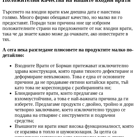
Търсенето на входни врати към днешна дата е наистина
голямо. Много фирми обещават качество, но малко ви го
предоставят. Поради тази причина ние ще изброим
положителните страни на предложените от нас входни врати,
така че да знаете какво може да очаквате, ако инвестирате в
тях.
А сега нека разгледаме плюсовете на продуктите малко по-
детайлно:
Входните Врати от Борман притежават изключително
здрава конструкция, която прави тяхното дефектиране и
деформиране невъзможно. Това е една от основните
причини да не продаваме евтини китайски врати, тъй
като това не кореспондира с разбиранията ни;
Блиндираните врати, които предлагаме са
взломоустойчиви, а това е най-важната причина да ги
изберете. Предлагаме продукти с двойно, тройно и дори
четворно заключване, което изключително трудно се
поддава на отваряне с инструменти и подръчни
средства;
Външните ни врати имат висока функционалност, която
се изразява в топло и шумоизолация. За целта са