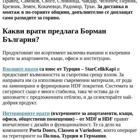
Правец, Самоков, Своге, Сливница, Чавдар, Челопеч; Перник,
Брезник, Земен, Ковачевци, Радомир, Трън.
За доставка и
монтаж в по-горните общини, допълнително се доплащат
само разходите за гориво.
Какви врати предлага Борман
България?
Продуктовият ни асортимент включва външни и вътрешни
врати за апартаменти, къщи, офиси и институции.
Входните врати
са внос от Турция – StarCelikKapi
и
предоставят възможността за съпротива срещу взлом. За
направата им са използвани съвременни материали, от рода
на ламинирани и фурнировани HDF покрития. Системата за
сигурност също е много стабилна, така че остава да се
запознаете с предложенията отблизо, и да селектирайте най-
добрия продукт.
Интериорните врати
(вътрешните за апартаменти, къщи,
офиси, обществени помещения) – от MDF и HDF
правят
впечатление с дизайн и функционалност. Те са дело на
компаниите
Porta Doors, Classen и Variodoor
, които оперират
на териториите на
Полша, Турция и Германия
.