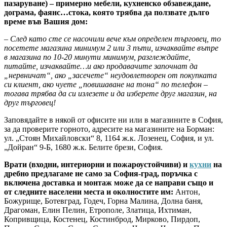
пазаруване) – примерно мебели, кухненско обзавеждане,
дограма, фаянс…стока, която трябва да ползвате дълго
време във Вашия дом:
– След като сте се насочили вече към определен търговец, то
посетете магазина минимум 2 или 3 пъти, изчаквайте вътре
в магазина по 10-20 минути минимум, разглеждайте,
питайте, изчаквайте…и ако продавачите започнат да
„нервничат“, ако „засечете“ неудовлетворен от покупката
си клиент, ако чуете „повишаване на тона“ по телефон –
тогава трябва да си излезете и да изберете друг магазин, на
друг търговец!
Заповядайте в някой от офисите ни или в магазините в София,
за да проверите горното, адресите на магазините на Борман:
ул. „Стоян Михайловски“ 8, 1164 ж.к. Лозенец, София, и ул.
„Дойран“ 9-Б, 1680 ж.к. Белите брези, София.
Врати (входни, интериорни и пожароустойчиви) и
кухни
на
дребно предлагаме не само за София-град, поръчка с
включена доставка и монтаж може да се направи също и
от следните населени места и околностите им:
Антон,
Божурище, Ботевград, Годеч, Горна Малина, Долна баня,
Драгоман, Елин Пелин, Етрополе, Златица, Ихтиман,
Копривщица, Костенец, Костинброд, Мирково, Пирдоп,