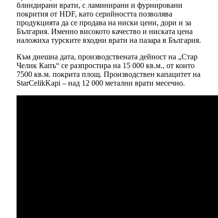
блиндирани врати, с ламинирани и фурнировани
покрития от HDF, като серийността позволява
продукцията да се продава на ниски цени, дори и за
България. Именно високото качество и ниската цена
наложиха турските входни врати на пазара в България.
Към днешна дата, производствената дейност на „Стар
Челик Капъ“ се разпростира на 15 000 кв.м., от които
7500 кв.м. покрита площ. Производствен капацитет на
StarCelikKapi – над 12 000 метални врати месечно.