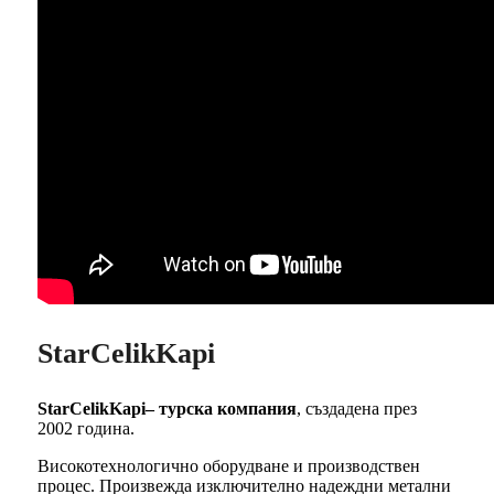
StarCelikKapi
StarCelikKapi– турска компания
, създадена през
2002 година.
Високотехнологично оборудване и производствен
процес. Произвежда изключително надеждни метални