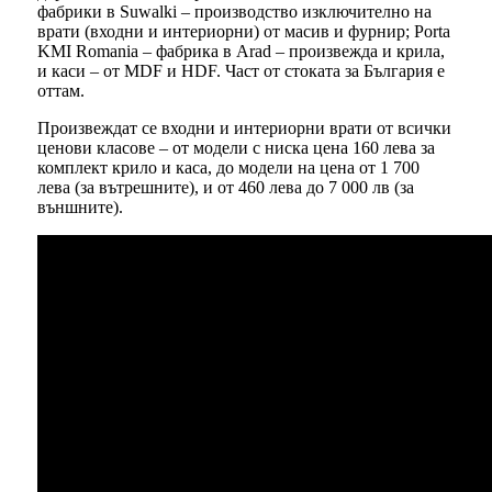
фабрики в Suwalki – производство изключително на
врати (входни и интериорни) от масив и фурнир; Porta
KMI Romania – фабрика в Arad – произвежда и крила,
и каси – от MDF и HDF. Част от стоката за България е
оттам.
Произвеждат се входни и интериорни врати от всички
ценови класове – от модели с ниска цена 160 лева за
комплект крило и каса, до модели на цена от 1 700
лева (за вътрешните), и от 460 лева до 7 000 лв (за
външните).