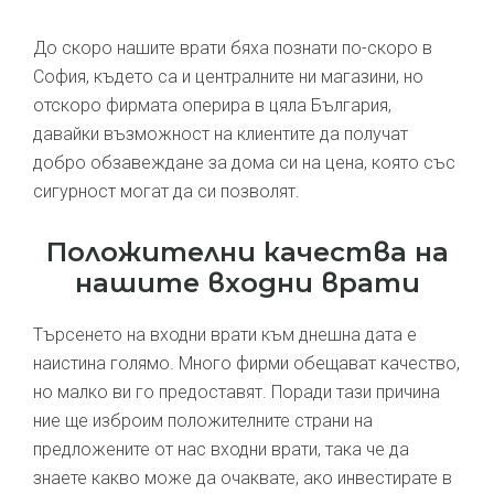
До скоро нашите врати бяха познати по-скоро в
София, където са и централните ни магазини, но
отскоро фирмата оперира в цяла България,
давайки възможност на клиентите да получат
добро обзавеждане за дома си на цена, която със
сигурност могат да си позволят.
Положителни качества на
нашите входни врати
Търсенето на входни врати към днешна дата е
наистина голямо. Много фирми обещават качество,
но малко ви го предоставят. Поради тази причина
ние ще изброим положителните страни на
предложените от нас входни врати, така че да
знаете какво може да очаквате, ако инвестирате в