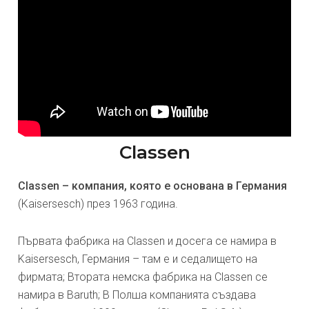
Classen
Classen – компания, която е основана в Германия
(Kaisersesch) през 1963 година.
Първата фабрика на Classen и досега се намира в
Kaisersesch, Германия – там е и седалището на
фирмата; Втората немска фабрика на Classen се
намира в Baruth; В Полша компанията създава