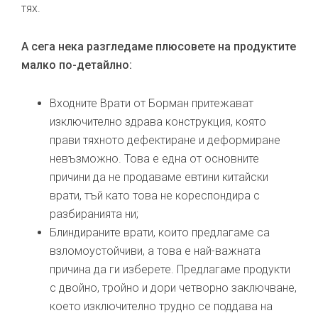
тях.
А сега нека разгледаме плюсовете на продуктите
малко по-детайлно:
Входните Врати от Борман притежават
изключително здрава конструкция, която
прави тяхното дефектиране и деформиране
невъзможно. Това е една от основните
причини да не продаваме евтини китайски
врати, тъй като това не кореспондира с
разбиранията ни;
Блиндираните врати, които предлагаме са
взломоустойчиви, а това е най-важната
причина да ги изберете. Предлагаме продукти
с двойно, тройно и дори четворно заключване,
което изключително трудно се поддава на