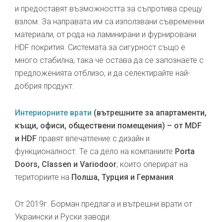
и предоставят възможността за съпротива срещу
взлом. За направата им са използвани съвременни
материали, от рода на ламинирани и фурнировани
HDF покрития. Системата за сигурност също е
много стабилна, така че остава да се запознаете с
предложенията отблизо, и да селектирайте най-
добрия продукт.
Интериорните врати
(вътрешните за апартаменти,
къщи, офиси, обществени помещения) – от MDF
и HDF
правят впечатление с дизайн и
функционалност. Те са дело на компаниите
Porta
Doors, Classen и Variodoor
, които оперират на
териториите на
Полша, Турция и Германия
.
От 2019г. Борман предлага и вътрешни врати от
Украински и Руски заводи.