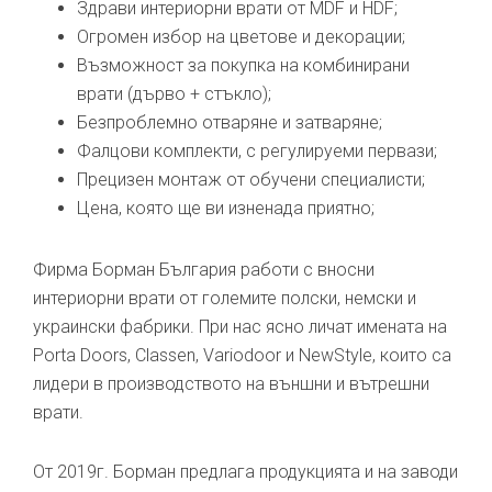
Здрави интериорни врати от MDF и HDF;
Огромен избор на цветове и декорации;
Възможност за покупка на комбинирани
врати (дърво + стъкло);
Безпроблемно отваряне и затваряне;
Фалцови комплекти, с регулируеми первази;
Прецизен монтаж от обучени специалисти;
Цена, която ще ви изненада приятно;
Фирма Борман България работи с вносни
интериорни врати от големите полски, немски и
украински фабрики. При нас ясно личат имената на
Porta Doors, Classen, Variodoor и NewStyle, които са
лидери в производството на външни и вътрешни
врати.
От 2019г. Борман предлага продукцията и на заводи