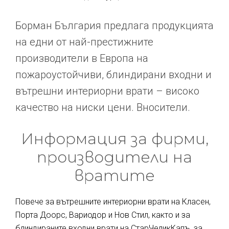
Борман България предлага продукцията
на едни от най-престижните
производители в Европа на
пожароустойчиви, блиндирани входни и
вътрешни интериорни врати – високо
качество на ниски цени. Вносители.
Информация за фирми,
производители на
вратите
Повече за вътрешните интериорни врати на Класен,
Порта Доорс, Вариодор и Нов Стил, както и за
блиндираните входни врати на СтарЧеликКапъ, за