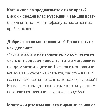
Какъв клас са предлаганите от вас врати?
Висок и среден клас вътрешни и външни врати
(за къщи, апартаменти, офиси), на ниски цени за
крайния клиент.
Добри ли са ви монтажниците? Да ни пратите
най-добрият!
Фирмата залага на
изключително компетентен
екип, от продавач-консултантите в магазините
ни, до монтажниците ни
. Ние лоши монтажници
нямаме В интерес на истината, работим вече 21
години, и сме се нагледали на всякакви „чудесии“ 
Но едно можем да гарантираме със сигурност –
наистина монтажниците ни са много добри!
Монтажниците към вашата фирма ли са или са