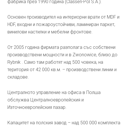
фабрика през 1990 година (Classen-Pol S.A.).
Основен производител на интериорни врати от MDF и
HDF, входни и пожароустойчиви, ламиниран паркет,
винилови настилки и мебелни фронтове.
От 2005 година фирмата разполага със собствени
производствени мощности и в Zwonowice, близо до
Rybnik . Само там работят над 500 човека, на
територия от 42 000 кв.м. – производствени линии и
складове.
Централното управление на офиса в Полша
обслужва Централноевропейския и
Източноевропейския пазар.
Капацитет на полския завод – над 500 000 комплекта