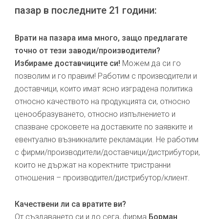
пазар в последните 21 години:
Врати на пазара има много, защо предлагате
точно от тези заводи/производители?
Избираме доставчиците си!
Можем да си го
позволим и го правим! Работим с производители и
доставчици, които имат ясно изградена политика
относно качеството на продукцията си, относно
ценообразуването, относно изпълнението и
спазване сроковете на доставките по заявките и
евентуално възникналите рекламации. Не работим
с фирми/производители/доставчици/дистрибутори,
които не държат на коректните тристранни
отношения – производител/дистрибутор/клиент.
Качествени ли са вратите ви?
От създаването си и до сега, фирма
Борман