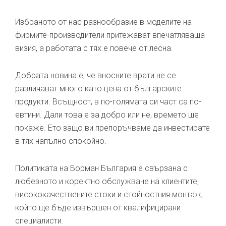
Избраното от нас разнообразие в моделите на
фирмите-производители притежават впечатляваща
визия, а работата с тях е повече от лесна.
Добрата новина е, че вносните врати не се
различават много като цена от българските
продукти. Всъщност, в по-голямата си част са по-
евтини. Дали това е за добро или не, времето ще
покаже. Ето защо ви препоръчваме да инвестирате
в тях напълно спокойно.
Политиката на Борман България е свързана с
любезното и коректно обслужване на клиентите,
висококачествените стоки и стойностния монтаж,
който ще бъде извършен от квалифицирани
специалисти.