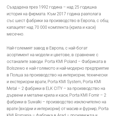
Създадена през 1992 година – над 25 годишна
история на фирмата. Към 2017 година разполага
със шест фабрики за производство в Европа, с общ
капацитет над 70 000 комплекта (крила и каси)
месечно.
Най-големият завод в Европа, с най-богат
асортимент на модели и цветове, в сравнение с
останалите заводи. Porta KMI Poland – Фабриката в
Bolszewo е най-голямото и най-модерно предприятие
в Полша за производство на интериорни, технически
и екстериорни врати; Porta KMI System, Porta KMI
Metal – 2 фабрики в ELK CITY – за производство на
дървени и метални крила и каси; Porta KMI Fornir – 2
фабрики в Suwalki – производство изключително на
врати (входни и интериорни) от масив и фурнир; Porta
KMI Romania – фабрика в Arad – произвежда и