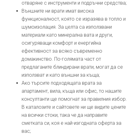
отваряне с инструменти и подръчни средства;
Външните ни врати имат висока
функционалност, която се изразява в топло и
шумоизолация. За целта са използвани
материали като минерална вата и други,
осигуряващи комфорт и енергийна
ефективност за всяко съвременно
домакинство. По-голямата част от
предлаганите блиндирани врати, могат да се
използват и като външни за къща;
Ако търсите подходящата врата за
апартамент, вила, къща или офис, то нашите
консултанти ще помогнат за правилния избор.
В каталозите и сайтовете ни ще видите цените
на всички стоки, така че да направите
сметката си, коя е най-изгодната оферта за
вас;