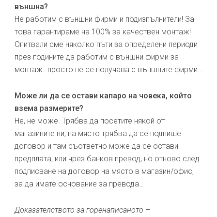
външна?
Не работим с външни фирми и подизпълнители! За
това гарантираме на 100% за качествен монтаж!
Опитвали сме няколко пъти за определени периоди
през годините да работим с външни фирми за
монтаж…просто не се получава с външните фирми…
Може ли да се остави капаро на човека, който
взема размерите?
Не, не може. Трябва да посетите някой от
магазините ни, на място трябва да се подпише
договор и там съответно може да се остави
предплата, или чрез банков превод, но отново след
подписване на договор на място в магазин/офис,
за да имате основание за превода…
Доказателството за горенаписаното –