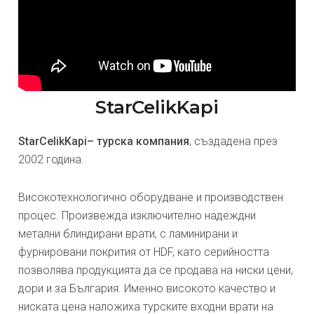
StarCelikKapi
StarCelikKapi– турска компания
, създадена през
2002 година.
Високотехнологично оборудване и производствен
процес. Произвежда изключително надеждни
метални блиндирани врати, с ламинирани и
фурнировани покрития от HDF, като серийността
позволява продукцията да се продава на ниски цени,
дори и за България. Именно високото качество и
ниската цена наложиха турските входни врати на