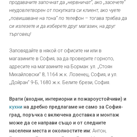
продавачите започнат да „нервничат“, ако „засечете“
неудовлетворен от покупката си клиент, ако чуете
„повишаване на тона“ по телефон – тогава трябва да
си излезете и да изберете друг магазин, на друг
търговец!
Заповядайте в някой от офисите ни или в
магазините в София, за да проверите горното,
адресите на магазините на Борман: ул. „Стоян
Михайловски“ 8, 1164 ж.к. Лозенец, София, и ул.
„Дойран“ 9-Б, 1680 ж.к. Белите брези, София.
Врати (входни, интериорни и пожароустойчиви) и
кухни
на дребно предлагаме не само за София-
град, поръчка с включена доставка и монтаж
може да се направи също и от следните
населени места и околностите им:
Антон,