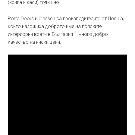
(крила и каси) годишно.
Porta Doors и Classen са производителите от Полша,
които наложиха доброто име на полските
интериорни врати в България – много добро
качество на ниски цени.