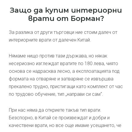
Защо да купим интериорни
врати от Борман?
За разлика от други търговци ние стоим далеч от
интериорните врати от далечен Китай.
Нямаме нищо против тази държава, но някак
несериозно изглеждат вратите по 180 лева, чиято
основа се надрасква лесно, а експлоатацията под
формата на отваряне и затваряне се извършва
прекалено трудно, пристигащи като комплект от час
по трудово обучение, тип „направи си сам“.
При нас няма да откриете такъв тип врати.
Безспорно, в Китай се произвеждат и добри и
качествени врати, но все още имаме усещането, че