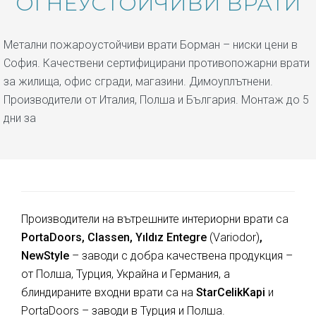
ОГНЕУСТОЙЧИВИ ВРАТИ
Метални пожароустойчиви врати Борман – ниски цени в
София. Качествени сертифицирани противопожарни врати
за жилища, офис сгради, магазини. Димоуплътнени.
Производители от Италия, Полша и България. Монтаж до 5
дни за
Производители на вътрешните интериорни врати са
PortaDoors, Classen, Yıldız Entegre
(Variodor)
,
NewStyle
– заводи с добра качествена продукция –
от Полша, Турция, Украйна и Германия, а
блиндираните входни врати са на
StarCelikKapi
и
PortaDoors – заводи в Турция и Полша.