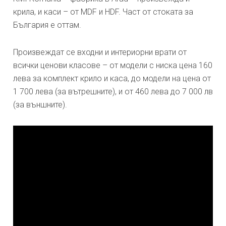
крила, и каси – от MDF и HDF. Част от стоката за
България е оттам.
Произвеждат се входни и интериорни врати от
всички ценови класове – от модели с ниска цена 160
лева за комплект крило и каса, до модели на цена от
1 700 лева (за вътрешните), и от 460 лева до 7 000 лв
(за външните).