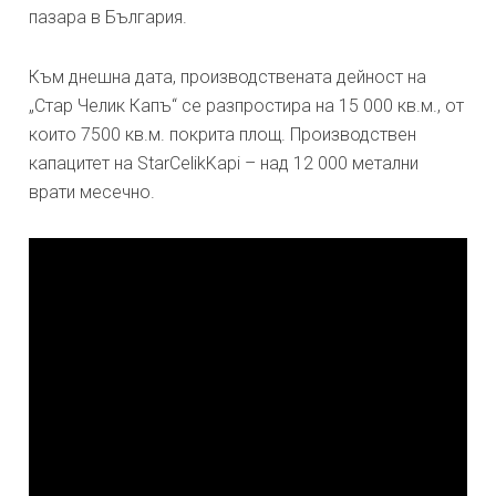
пазара в България.
Към днешна дата, производствената дейност на
„Стар Челик Капъ“ се разпростира на 15 000 кв.м., от
които 7500 кв.м. покрита площ. Производствен
капацитет на StarCelikKapi – над 12 000 метални
врати месечно.