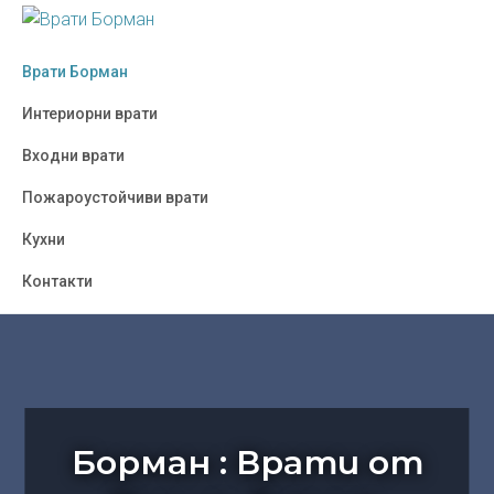
Skip
Skip
Skip
to
to
to
ВРАТИ
Борман
БОРМАН
primary
main
footer
Врати Борман
:
navigation
content
Врати
Интериорни врати
от
Входни врати
Полша,
Украйна,
Пожароустойчиви врати
Турция
Кухни
-
София
Контакти
Борман : Врати от