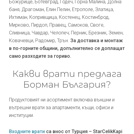
Божурище, Ботевград, Годеч, Горна Малина, Долна
баня, Драгоман, Елин Пелин, Етрополе, Златица,
Ихтиман, Копривщица, Костенец, Костинброд,
Мирково, Пирдоп, Правец, Самоков, Своге,
Сливница, Чавдар, Челопеч; Перник, Брезник, Земен,
Ковачевци, Радомир, Трън.
За доставка и монтаж
в по-горните общини, допълнително се доплащат
само разходите за гориво.
Какви врати предлага
Борман България?
Продуктовият ни асортимент включва външни и
вътрешни врати за апартаменти, къщи, офиси и
институции.
Входните врати
са внос от Турция – StarCelikKapi