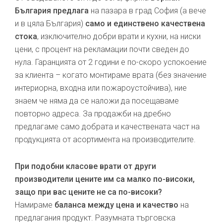
България предлага
на пазара в град София (а вече
и в цяла България)
само и единствено качествена
стока
, изключително добри врати и кухни, на ниски
цени, с процент на рекламации почти сведен до
нула. Гаранцията от 2 години е по-скоро успокоение
за клиента – когато монтираме врата (без значение
интериорна, входна или пожароустойчива), ние
знаем че няма да се наложи да посещаваме
повторно адреса. За продажби на дребно
предлагаме само добрата и качествената част на
продукцията от асортимента на производителите.
При подобни класове врати от други
производители цените им са малко по-високи,
защо при вас цените не са по-високи?
Намираме
баланса между цена и качество
на
предлагания продукт. Разумната търговска