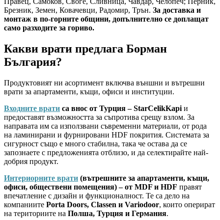
Правец, Самоков, Своге, Сливница, Чавдар, Челопеч; Перник,
Брезник, Земен, Ковачевци, Радомир, Трън.
За доставка и
монтаж в по-горните общини, допълнително се доплащат
само разходите за гориво.
Какви врати предлага Борман
България?
Продуктовият ни асортимент включва външни и вътрешни
врати за апартаменти, къщи, офиси и институции.
Входните врати
са внос от Турция – StarCelikKapi
и
предоставят възможността за съпротива срещу взлом. За
направата им са използвани съвременни материали, от рода
на ламинирани и фурнировани HDF покрития. Системата за
сигурност също е много стабилна, така че остава да се
запознаете с предложенията отблизо, и да селектирайте най-
добрия продукт.
Интериорните врати
(вътрешните за апартаменти, къщи,
офиси, обществени помещения) – от MDF и HDF
правят
впечатление с дизайн и функционалност. Те са дело на
компаниите
Porta Doors, Classen и Variodoor
, които оперират
на териториите на
Полша, Турция и Германия
.