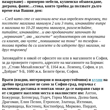
пазаруване) – примерно мебели, кухненско обзавеждане,
дограма, фаянс…стока, която трябва да ползвате дълго
време във Вашия дом:
– След като сте се насочили вече към определен търговец, то
посетете магазина минимум 2 или 3 пъти, изчаквайте вътре
в магазина по 10-20 минути минимум, разглеждайте,
питайте, изчаквайте…и ако продавачите започнат да
„нервничат“, ако „засечете“ неудовлетворен от покупката
си клиент, ако чуете „повишаване на тона“ по телефон –
тогава трябва да си излезете и да изберете друг магазин, на
друг търговец!
Заповядайте в някой от офисите ни или в магазините в София,
за да проверите горното, адресите на магазините на Борман:
ул. „Стоян Михайловски“ 8, 1164 ж.к. Лозенец, София, и ул.
„Дойран“ 9-Б, 1680 ж.к. Белите брези, София.
Врати (входни, интериорни и пожароустойчиви) и
кухни
на
дребно предлагаме не само за София-град, поръчка с
включена доставка и монтаж може да се направи също и
от следните населени места и околностите им:
Антон,
Божурище, Ботевград, Годеч, Горна Малина, Долна баня,
Драгоман, Елин Пелин, Етрополе, Златица, Ихтиман,
Копривщица, Костенец, Костинброд, Мирково, Пирдоп,