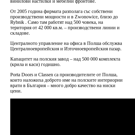
винилови настилки и мебелни фронтове.
От 2005 година фирмата разполага със собствени
производствени мощности и в Zwonowice, близо до
Rybnik . Само там работят над 500 човека, на
територия от 42 000 кв.м. – производствени линии и
складове.
Централното управление на офиса в Полша обслужва
Централноевропейския и Източноевропейския пазар.
Капацитет на полския завод – над 500 000 комплекта
(крила и каси) годишно.
Porta Doors и Classen са производителите от Полша,
които наложиха доброто име на полските интериорни
врати в България – много добро качество на ниски
цени.