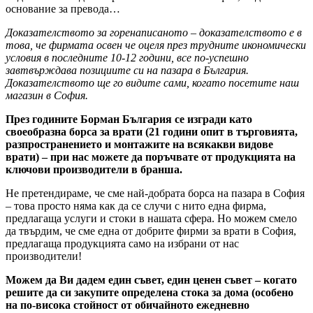
основание за превода…
Доказателството за горенаписаното – доказателството е в
това, че фирмата освен че оцеля през трудните икономически
условия в последните 10-12 години, все по-успешно
завтвърждава позициите си на пазара в България.
Доказателството ще го видите сами, когато посетите наш
магазин в София.
През годините Борман България се изгради като
своеобразна борса за врати (21 години опит в търговията,
разпространението и монтажите на всякакви видове
врати) – при нас можете да поръчвате от продукцията на
ключови производители в бранша.
Не претендираме, че сме най-добрата борса на пазара в София
– това просто няма как да се случи с нито една фирма,
предлагаща услуги и стоки в нашата сфера. Но можем смело
да твърдим, че сме една от добрите фирми за врати в София,
предлагаща продукцията само на избрани от нас
производители!
Можем да Ви дадем един съвет, един ценен съвет – когато
решите да си закупите определена стока за дома (особено
на по-висока стойност от обичайното ежедневно