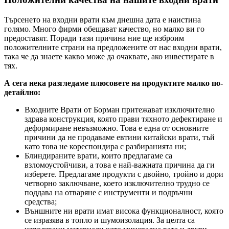
Търсенето на входни врати към днешна дата е наистина
голямо. Много фирми обещават качество, но малко ви го
предоставят. Поради тази причина ние ще изброим
положителните страни на предложените от нас входни врати,
така че да знаете какво може да очаквате, ако инвестирате в
тях.
А сега нека разгледаме плюсовете на продуктите малко по-
детайлно:
Входните Врати от Борман притежават изключително
здрава конструкция, която прави тяхното дефектиране и
деформиране невъзможно. Това е една от основните
причини да не продаваме евтини китайски врати, тъй
като това не кореспондира с разбиранията ни;
Блиндираните врати, които предлагаме са
взломоустойчиви, а това е най-важната причина да ги
изберете. Предлагаме продукти с двойно, тройно и дори
четворно заключване, което изключително трудно се
поддава на отваряне с инструменти и подръчни
средства;
Външните ни врати имат висока функционалност, която
се изразява в топло и шумоизолация. За целта са