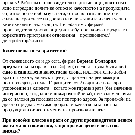
правим! Работим с производители и доставчици, които имат
ясно изградена политика относно качеството на продукцията
си, относно ценообразуването, относно изпълнението и
спазване сроковете на доставките по заявките и евентуално
възникналите рекламации. Не работим с фирми/
производители/доставчици/дистрибутори, които не държат на
коректните тристранни отношения – производител/
дистрибутор/клиент.
Качествени ли са вратите ви?
От създаването си и до сега, фирма
Борман България
предлага
на пазара в град София (а вече и в цяла България)
само и единствено качествена стока
, изключително добри
врати и кухни, на ниски цени, с процент на рекламации
почти сведен до нула. Гаранцията от 2 години е по-скоро
успокоение за клиента – когато монтираме врата (без значение
интериорна, входна или пожароустойчива), ние знаем че няма
да се наложи да посещаваме повторно адреса. За продажби на
дребно предлагаме само добрата и качествената част на
продукцията от асортимента на производителите.
При подобни класове врати от други производители цените
им са малко по-високи, защо при вас цените не са по-
високи?