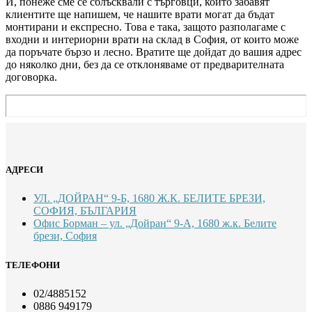
И, понеже сме се сблъсквали с търговци, които забавят
клиентите ще напишем, че нашите врати могат да бъдат
монтирани и експресно. Това е така, защото разполагаме с
входни и интериорни врати на склад в София, от които може
да поръчате бързо и лесно. Вратите ще дойдат до вашия адрес
до няколко дни, без да се отклоняваме от предварителната
договорка.
АДРЕСИ
УЛ. „ДОЙРАН“ 9-Б, 1680 Ж.К. БЕЛИТЕ БРЕЗИ,
СОФИЯ, БЪЛГАРИЯ
Офис Борман – ул. „Дойран“ 9-А, 1680 ж.к. Белите
брези, София
ТЕЛЕФОНИ
02/4885152
0886 949179