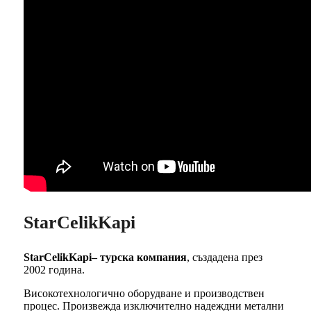
StarCelikKapi
StarCelikKapi– турска компания
, създадена през
2002 година.
Високотехнологично оборудване и производствен
процес. Произвежда изключително надеждни метални