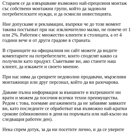
Стараем се да извършваме възможно най-прецизния монтаж
със собствени монтажни групи, който да задоволи
потребителските нужди, и да осмисли инвестицията.
Ние допускаме и рекламации, въпреки че до този момент
такива постъпват при нас изключително малко, не повече от 1
или 2%. Работим с множество клиенти в столицата, а от 4
години вече и от други градове в страната.
В страниците на официалния ни сайт можете да видите
коментарите на потребителите, които споделят какво са
получили като продукт. Съветваме ви, ако станете наш
клиент, да изкажете и своето мнение.
При нас няма да срещнете недоволни продавачи, мързеливи
монтажници или друг персонал, който да ви разочарова.
Даваме пълна информация за външните и вътрешните ни
врати и можем да посочим всички техни преимущества.
Редом с това, поемаме ангажимента да не забавяме заявките
ви, като последните се обработват във възможно най-кратки
срокове (обикновенно в деня на поръчката или най-късно на
следващия работен ден).
Нека спрем дотук, за да ни посетите лично, и да се уверите