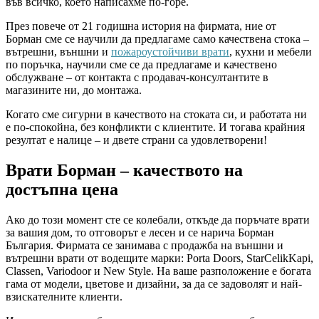
във всичко, което написахме по-горе.
През повече от 21 годишна история на фирмата, ние от
Борман сме се научили да предлагаме само качествена стока –
вътрешни, външни и
пожароустойчиви врати
, кухни и мебели
по поръчка, научили сме се да предлагаме и качествено
обслужване – от контакта с продавач-консултантите в
магазините ни, до монтажа.
Когато сме сигурни в качеството на стоката си, и работата ни
е по-спокойна, без конфликти с клиентите. И тогава крайния
резултат е налице – и двете страни са удовлетворени!
Врати Борман – качеството на
достъпна цена
Ако до този момент сте се колебали, откъде да поръчате врати
за вашия дом, то отговорът е лесен и се нарича Борман
България. Фирмата се занимава с продажба на външни и
вътрешни врати от водещите марки: Porta Doors, StarCelikKapi,
Classen, Variodoor и New Style. На ваше разположение е богата
гама от модели, цветове и дизайни, за да се задоволят и най-
взискателните клиенти.