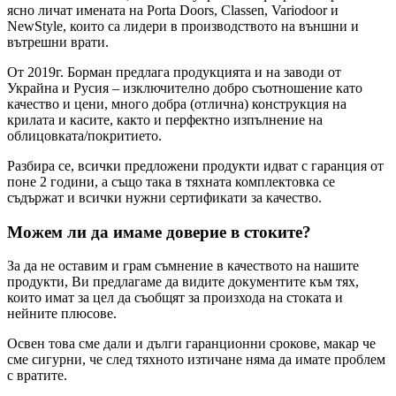
ясно личат имената на Porta Doors, Classen, Variodoor и
NewStyle, които са лидери в производството на външни и
вътрешни врати.
От 2019г. Борман предлага продукцията и на заводи от
Украйна и Русия – изключително добро съотношение като
качество и цени, много добра (отлична) конструкция на
крилата и касите, както и перфектно изпълнение на
облицовката/покритието.
Разбира се, всички предложени продукти идват с гаранция от
поне 2 години, а също така в тяхната комплектовка се
съдържат и всички нужни сертификати за качество.
Можем ли да имаме доверие в стоките?
За да не оставим и грам съмнение в качеството на нашите
продукти, Ви предлагаме да видите документите към тях,
които имат за цел да съобщят за произхода на стоката и
нейните плюсове.
Освен това сме дали и дълги гаранционни срокове, макар че
сме сигурни, че след тяхното изтичане няма да имате проблем
с вратите.