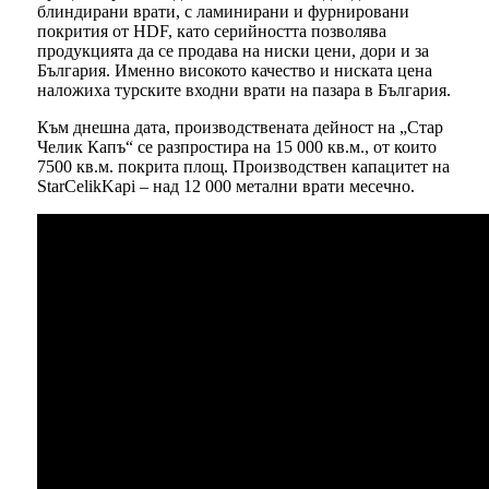
блиндирани врати, с ламинирани и фурнировани
покрития от HDF, като серийността позволява
продукцията да се продава на ниски цени, дори и за
България. Именно високото качество и ниската цена
наложиха турските входни врати на пазара в България.
Към днешна дата, производствената дейност на „Стар
Челик Капъ“ се разпростира на 15 000 кв.м., от които
7500 кв.м. покрита площ. Производствен капацитет на
StarCelikKapi – над 12 000 метални врати месечно.