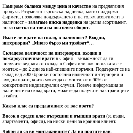
Намираме
баланса между цена и качество
на предлагания
продукт. Разумната търговска надценка, която поддържа
фирмата, позволява поддържането и на голям асортимент в
наличност –
залагаме ниска надценка
на целия асортимент,
но
за сметка на това на по-голям оборот
.
Имате ли врати на склад, в наличност? Входни,
интериорни? „Много бързо ми трябват“…
Складова наличност на интериорни, входни и
пожароустойчиви врати
в София – възможност да ги
получите веднага от склада в София или ако поръчката е с
монтаж – до 2 дни за най-спешните поръчки. Поддържат се на
склад над 3000 бройки постоянна наличност интериорни и
входни врати, които могат да се монтират в 90% от
конкретните индивидуални случаи. Повече информация за
наличните на склад врати, можете да получите на страниците
в сайта.
Какъв клас са предлаганите от вас врати?
Висок и среден клас вътрешни и външни врати
(за къщи,
апартаменти, офиси), на ниски цени за крайния клиент.
Добри ли са ви монтажниците? Да ни пратите най-