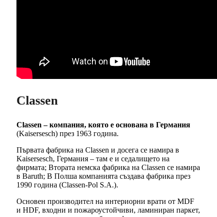
Classen
Classen – компания, която е основана в Германия
(Kaisersesch) през 1963 година.
Първата фабрика на Classen и досега се намира в
Kaisersesch, Германия – там е и седалището на
фирмата; Втората немска фабрика на Classen се намира
в Baruth; В Полша компанията създава фабрика през
1990 година (Classen-Pol S.A.).
Основен производител на интериорни врати от MDF
и HDF, входни и пожароустойчиви, ламиниран паркет,