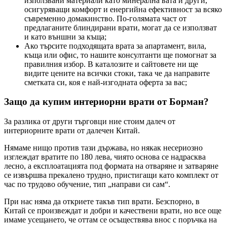
използвани материали като минерална вата и други,
осигуряващи комфорт и енергийна ефективност за всяко
съвременно домакинство. По-голямата част от
предлаганите блиндирани врати, могат да се използват
и като външни за къща;
Ако търсите подходящата врата за апартамент, вила,
къща или офис, то нашите консултанти ще помогнат за
правилния избор. В каталозите и сайтовете ни ще
видите цените на всички стоки, така че да направите
сметката си, коя е най-изгодната оферта за вас;
Защо да купим интериорни врати от Борман?
За разлика от други търговци ние стоим далеч от
интериорните врати от далечен Китай.
Нямаме нищо против тази държава, но някак несериозно
изглеждат вратите по 180 лева, чиято основа се надрасква
лесно, а експлоатацията под формата на отваряне и затваряне
се извършва прекалено трудно, пристигащи като комплект от
час по трудово обучение, тип „направи си сам“.
При нас няма да откриете такъв тип врати. Безспорно, в
Китай се произвеждат и добри и качествени врати, но все още
имаме усещането, че оттам се осъществява внос с поръчка на