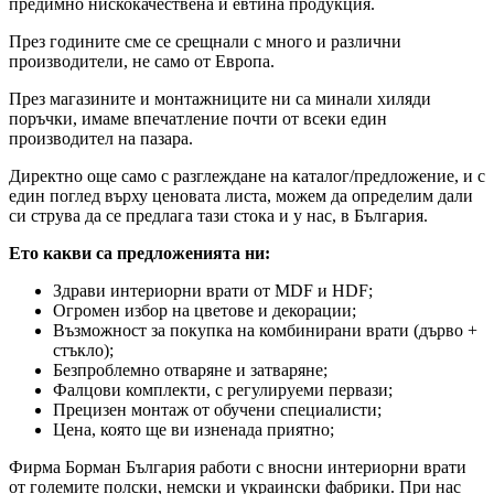
предимно нискокачествена и евтина продукция.
През годините сме се срещнали с много и различни
производители, не само от Европа.
През магазините и монтажниците ни са минали хиляди
поръчки, имаме впечатление почти от всеки един
производител на пазара.
Директно още само с разглеждане на каталог/предложение, и с
един поглед върху ценовата листа, можем да определим дали
си струва да се предлага тази стока и у нас, в България.
Ето какви са предложенията ни:
Здрави интериорни врати от MDF и HDF;
Огромен избор на цветове и декорации;
Възможност за покупка на комбинирани врати (дърво +
стъкло);
Безпроблемно отваряне и затваряне;
Фалцови комплекти, с регулируеми первази;
Прецизен монтаж от обучени специалисти;
Цена, която ще ви изненада приятно;
Фирма Борман България работи с вносни интериорни врати
от големите полски, немски и украински фабрики. При нас