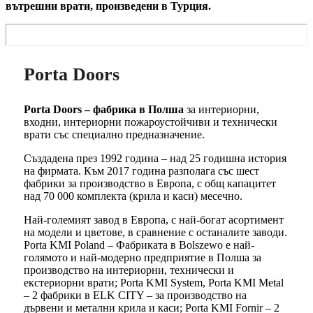
вътрешни врати, произведени в Турция.
Porta Doors
Porta Doors – фабрика в Полша
за интериорни,
входни, интериорни пожароустойчиви и технически
врати със специално предназначение.
Създадена през 1992 година – над 25 годишна история
на фирмата. Към 2017 година разполага със шест
фабрики за производство в Европа, с общ капацитет
над 70 000 комплекта (крила и каси) месечно.
Най-големият завод в Европа, с най-богат асортимент
на модели и цветове, в сравнение с останалите заводи.
Porta KMI Poland – Фабриката в Bolszewo е най-
голямото и най-модерно предприятие в Полша за
производство на интериорни, технически и
екстериорни врати; Porta KMI System, Porta KMI Metal
– 2 фабрики в ELK CITY – за производство на
дървени и метални крила и каси; Porta KMI Fornir – 2