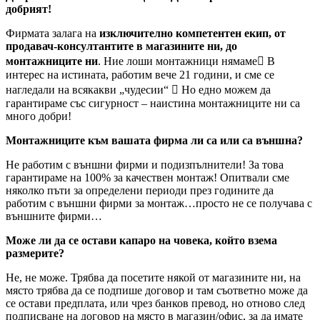
добрият!
Фирмата залага на
изключително компетентен екип, от
продавач-консултантите в магазините ни, до
монтажниците ни
. Ние лоши монтажници нямаме В
интерес на истината, работим вече 21 години, и сме се
нагледали на всякакви „чудесии“  Но едно можем да
гарантираме със сигурност – наистина монтажниците ни са
много добри!
Монтажниците към вашата фирма ли са или са външна?
Не работим с външни фирми и подизпълнители! За това
гарантираме на 100% за качествен монтаж! Опитвали сме
няколко пъти за определени периоди през годините да
работим с външни фирми за монтаж…просто не се получава с
външните фирми…
Може ли да се остави капаро на човека, който взема
размерите?
Не, не може. Трябва да посетите някой от магазините ни, на
място трябва да се подпише договор и там съответно може да
се остави предплата, или чрез банков превод, но отново след
подписване на договор на място в магазин/офис, за да имате