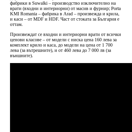
фабрики в Suwalki – производство изключително на
врати (входни и интериорни) от масив и фурнир; Porta
KMI Romania – фабрика в Arad – произвежда и крила,
и каси – от MDF и HDF. Част от стоката за България е
оттам.
Произвеждат се входни и интериорни врати от всички
ценови класове – от модели с ниска цена 160 лева за
комплект крило и каса, до модели на цена от 1 700
лева (за вътрешните), и от 460 лева до 7 000 лв (за
външните).