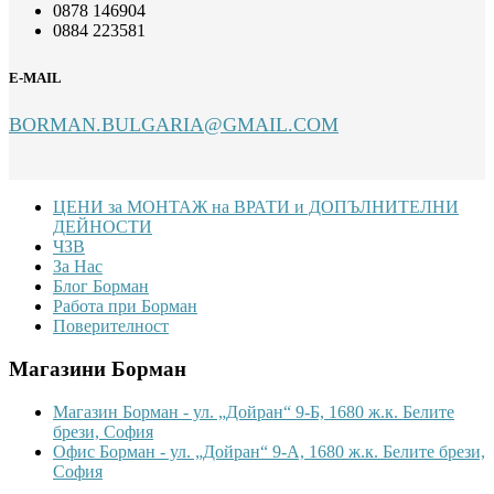
0878 146904
0884 223581
E-MAIL
BORMAN.BULGARIA@GMAIL.COM
Footer
ЦЕНИ за МОНТАЖ на ВРАТИ и ДОПЪЛНИТЕЛНИ
ДЕЙНОСТИ
ЧЗВ
За Нас
Блог Борман
Работа при Борман
Поверителност
Магазини Борман
Магазин Борман - ул. „Дойран“ 9-Б, 1680 ж.к. Белите
брези, София
Офис Борман - ул. „Дойран“ 9-А, 1680 ж.к. Белите брези,
София