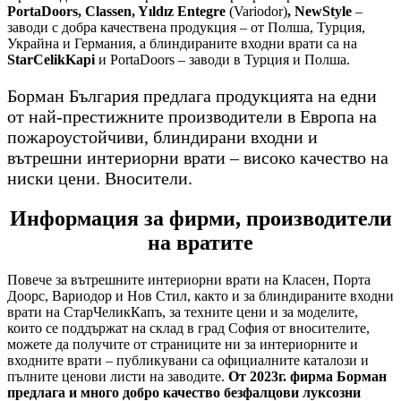
PortaDoors, Classen, Yıldız Entegre
(Variodor)
, NewStyle
–
заводи с добра качествена продукция – от Полша, Турция,
Украйна и Германия, а блиндираните входни врати са на
StarCelikKapi
и PortaDoors – заводи в Турция и Полша.
Борман България предлага продукцията на едни
от най-престижните производители в Европа на
пожароустойчиви, блиндирани входни и
вътрешни интериорни врати – високо качество на
ниски цени. Вносители.
Информация за фирми, производители
на вратите
Повече за вътрешните интериорни врати на Класен, Порта
Доорс, Вариодор и Нов Стил, както и за блиндираните входни
врати на СтарЧеликКапъ, за техните цени и за моделите,
които се поддържат на склад в град София от вносителите,
можете да получите от страниците ни за интериорните и
входните врати – публикувани са официалните каталози и
пълните ценови листи на заводите.
От 2023г. фирма Борман
предлага и много добро качество безфалцови луксозни