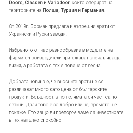
Doors, Classen и Variodoor
, които оперират на
териториите на
Полша, Турция и Германия
.
От 2019г. Борман предлага и вътрешни врати от
Украински и Руски заводи.
Избраното от нас разнообразие в моделите на
фирмите-производители притежават впечатляваща
визия, а работата с тях е повече от лесна.
Добрата новина е, че вносните врати не се
различават много като цена от българските
продукти. Всъщност, в по-голямата си част са по-
евтини. Дали това е за добро или не, времето ще
покаже. Ето защо ви препоръчваме да инвестирате
в тях напълно спокойно.