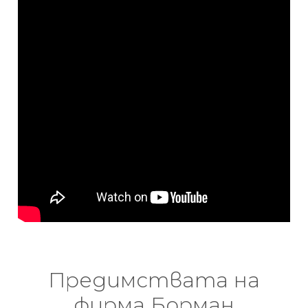
Предимствата на
фирма Борман