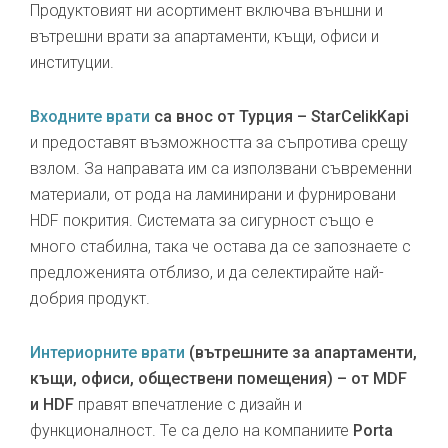
Продуктовият ни асортимент включва външни и
вътрешни врати за апартаменти, къщи, офиси и
институции.
Входните врати
са внос от Турция – StarCelikKapi
и предоставят възможността за съпротива срещу
взлом. За направата им са използвани съвременни
материали, от рода на ламинирани и фурнировани
HDF покрития. Системата за сигурност също е
много стабилна, така че остава да се запознаете с
предложенията отблизо, и да селектирайте най-
добрия продукт.
Интериорните врати
(вътрешните за апартаменти,
къщи, офиси, обществени помещения) – от MDF
и HDF
правят впечатление с дизайн и
функционалност. Те са дело на компаниите
Porta