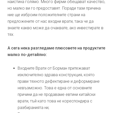
наистина голямо. Много фирми обещават качество,
но малко ви го предоставят. Поради тази причина
ние ще изброим положителните страни на
предложените от нас входни врати, така че да
знаете какво може да очаквате, ако инвестирате в
тях.
А сега нека разгледаме плюсовете на продуктите
малко по-детайлно:
Входните Врати от Борман притежават
изключително здрава конструкция, която
прави тяхното дефектиране и деформиране
невъзможно. Това е една от основните
причини да не продаваме евтини китайски
врати, тъй като това не кореспондира с
разбиранията ни;