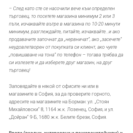
– След като сте се насочили вече към определен
търговец, то посетете магазина минимум 2 или 3
пъти, изчаквайте вътре в магазина по 10-20 минути
минимум, разглеждайте, питайте, изчаквайте…и ако
продавачите започнат да „нервничат“, ако „засечете“
неудовлетворен от покупката си клиент, ако чуете
„повишаване на тона“ по телефон – тогава трябва да
си излезете и да изберете друг магазин, на друг
търговец!
Заповядайте в някой от офисите ни или в
магазините в София, за да проверите горното,
адресите на магазините на Борман: ул. „Стоян
Михайловски“ 8, 1164 ж.к. Лозенец, София, и ул.
„Дойран“ 9-Б, 1680 ж.к. Белите брези, София.