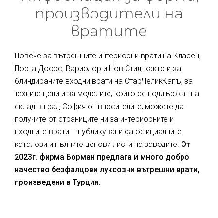
производители на
вратите
Повече за вътрешните интериорни врати на Класен,
Порта Доорс, Вариодор и Нов Стил, както и за
блиндираните входни врати на СтарЧеликКапъ, за
техните цени и за моделите, които се поддържат на
склад в град София от вносителите, можете да
получите от страниците ни за интериорните и
входните врати – публикувани са официалните
каталози и пълните ценови листи на заводите.
От
2023г. фирма Борман предлага и много добро
качество безфалцови луксозни вътрешни врати,
произведени в Турция.