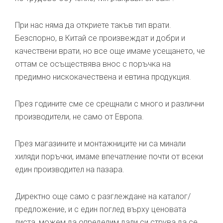
При нас няма да откриете такъв тип врати.
Безспорно, в Китай се произвеждат и добри и
качествени врати, но все още имаме усещането, че
оттам се осъществява внос с поръчка на
предимно нискокачествена и евтина продукция.
През годините сме се срещнали с много и различни
производители, не само от Европа.
През магазините и монтажниците ни са минали
хиляди поръчки, имаме впечатление почти от всеки
един производител на пазара.
Директно още само с разглеждане на каталог/
предложение, и с един поглед върху ценовата
листа, можем да определим дали си струва да се