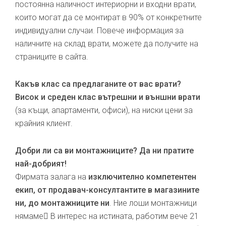
постоянна наличност интериорни и входни врати,
които могат да се монтират в 90% от конкретните
индивидуални случаи. Повече информация за
наличните на склад врати, можете да получите на
страниците в сайта.
Какъв клас са предлаганите от вас врати?
Висок и среден клас вътрешни и външни врати
(за къщи, апартаменти, офиси), на ниски цени за
крайния клиент.
Добри ли са ви монтажниците? Да ни пратите
най-добрият!
Фирмата залага на
изключително компетентен
екип, от продавач-консултантите в магазините
ни, до монтажниците ни
. Ние лоши монтажници
нямаме В интерес на истината, работим вече 21