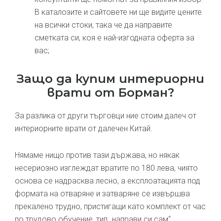
В каталозите и сайтовете ни ще видите цените
на всички стоки, така че да направите
сметката си, коя е най-изгодната оферта за
вас;
Защо да купим интериорни
врати от Борман?
За разлика от други търговци ние стоим далеч от
интериорните врати от далечен Китай.
Нямаме нищо против тази държава, но някак
несериозно изглеждат вратите по 180 лева, чиято
основа се надрасква лесно, а експлоатацията под
формата на отваряне и затваряне се извършва
прекалено трудно, пристигащи като комплект от час
по трудово обучение, тип „направи си сам“.