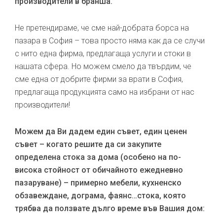
производители в бранша.
Не претендираме, че сме най-добрата борса на
пазара в София – това просто няма как да се случи
с нито една фирма, предлагаща услуги и стоки в
нашата сфера. Но можем смело да твърдим, че
сме една от добрите фирми за врати в София,
предлагаща продукцията само на избрани от нас
производители!
Можем да Ви дадем един съвет, един ценен
съвет – когато решите да си закупите
определена стока за дома (особено на по-
висока стойност от обичайното ежедневно
пазаруване) – примерно мебели, кухненско
обзавеждане, дограма, фаянс…стока, която
трябва да ползвате дълго време във Вашия дом: