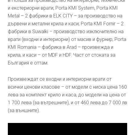
в Полша за производство на интериорни, технически
и екстериорни врати; Porta KMI System, Porta KMI
Metal – 2 фабрики в ELK CITY – за производство на
дървени и метални крила и каси; Porta KMI Fornir – 2
фабрики в Suwalki – производство изключително на
врати (входни и интериорни) от масив и фурнир; Porta
KMI Romania – фабрика в Arad – произвежда и
крила, и каси – от MDF и HDF. Част от стоката за
България е оттам.
Произвеждат се входни и интериорни врати от
всички ценови класове – от модели с ниска цена 160
лева за комплект крило и каса, до модели на цена от
1 700 лева (за вътрешните), и от 460 лева до 7 000 лв
(за външните).