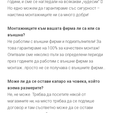
години, и сме се нагледали на всякакви „чудесии“ 
Но едно можем да гарантираме със сигурност –
наистина монтажниците ни са много добри!
Монтажниците към вашата фирма ли са или са
външна?
Не работим с външни фирми и подизпълнители! За
това гарантираме на 100% за качествен монтаж!
Опитвали сме няколко пъти за определени периоди
през годините да работим с външни фирми за
монтаж…просто не се получава с външните фирми…
Може ли да се остави капаро на човека, който
взема размерите?
Не, не може. Трябва да посетите някой от
магазините ни, на място трябва да се подпише
договор и там съответно може да се остави