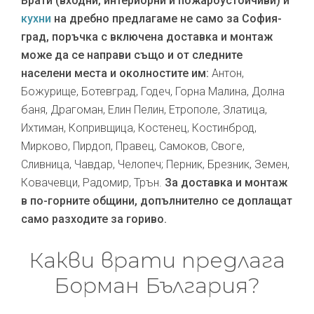
Врати (входни, интериорни и пожароустойчиви) и
кухни
на дребно предлагаме не само за София-
град, поръчка с включена доставка и монтаж
може да се направи също и от следните
населени места и околностите им:
Антон,
Божурище, Ботевград, Годеч, Горна Малина, Долна
баня, Драгоман, Елин Пелин, Етрополе, Златица,
Ихтиман, Копривщица, Костенец, Костинброд,
Мирково, Пирдоп, Правец, Самоков, Своге,
Сливница, Чавдар, Челопеч; Перник, Брезник, Земен,
Ковачевци, Радомир, Трън.
За доставка и монтаж
в по-горните общини, допълнително се доплащат
само разходите за гориво.
Какви врати предлага
Борман България?