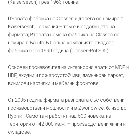
(Kaisersesch) през 1963 година.
Първата фабрика на Classen и досега се намира в
Kaisersesch, Германия – там е и седалището на
фирмата; Втората немска фабрика на Classen се
намира в Baruth; В Полша компанията създава
фабрика през 1990 година (Classen-Pol S.A.).
Основен производител на интериорни врати от MDF и
HDF, входни и пожароустойчиви, ламиниран паркет,
винилови настилки и мебелни фронтове.
От 2005 година фирмата разполага със собствени
производствени мощности и в Zwonowice, близо до
Rybnik . Само там работят над 500 човека, на
територия от 42 000 кв.м. – производствени линии и
складове.