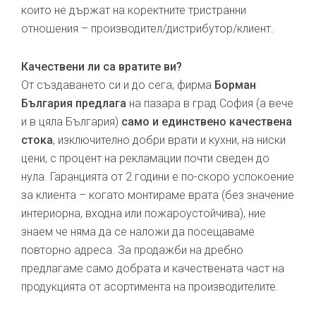
които не държат на коректните тристранни
отношения – производител/дистрибутор/клиент.
Качествени ли са вратите ви?
От създаването си и до сега, фирма
Борман
България предлага
на пазара в град София (а вече
и в цяла България)
само и единствено качествена
стока
, изключително добри врати и кухни, на ниски
цени, с процент на рекламации почти сведен до
нула. Гаранцията от 2 години е по-скоро успокоение
за клиента – когато монтираме врата (без значение
интериорна, входна или пожароустойчива), ние
знаем че няма да се наложи да посещаваме
повторно адреса. За продажби на дребно
предлагаме само добрата и качествената част на
продукцията от асортимента на производителите.