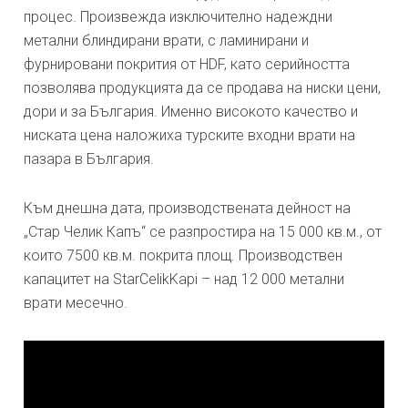
процес. Произвежда изключително надеждни
метални блиндирани врати, с ламинирани и
фурнировани покрития от HDF, като серийността
позволява продукцията да се продава на ниски цени,
дори и за България. Именно високото качество и
ниската цена наложиха турските входни врати на
пазара в България.
Към днешна дата, производствената дейност на
„Стар Челик Капъ“ се разпростира на 15 000 кв.м., от
които 7500 кв.м. покрита площ. Производствен
капацитет на StarCelikKapi – над 12 000 метални
врати месечно.