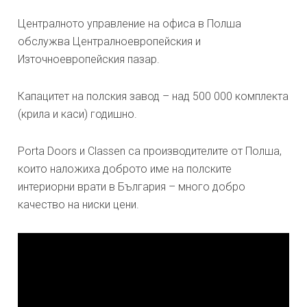
Централното управление на офиса в Полша
обслужва Централноевропейския и
Източноевропейския пазар.
Капацитет на полския завод – над 500 000 комплекта
(крила и каси) годишно.
Porta Doors и Classen са производителите от Полша,
които наложиха доброто име на полските
интериорни врати в България – много добро
качество на ниски цени.