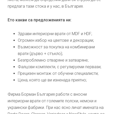
предлага тази стока и у нас, в България.
Ето какви са предложенията ни:
Здрави интериорни врати от MDF и HDF;
Огромен избор на цветове и декорации;
Възможност за покупка на комбинирани
врати (дърво + стъкло);
Безпроблемно отваряне и затваряне;
Фалцови комплекти, с регулируеми первази;
Прецизен монтаж от обучени специалисти;
Цена, която ще ви изненада приятно;
Фирма Борман България работи с вносни
интериорни врати от големите полски, немски и
украински фабрики. При нас ясно личат имената на