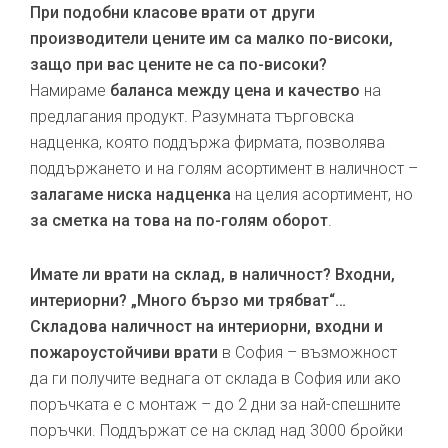
При подобни класове врати от други
производители цените им са малко по-високи,
защо при вас цените не са по-високи?
Намираме
баланса между цена и качество
на
предлагания продукт. Разумната търговска
надценка, която поддържа фирмата, позволява
поддържането и на голям асортимент в наличност –
залагаме ниска надценка
на целия асортимент, но
за сметка на това на по-голям оборот
.
Имате ли врати на склад, в наличност? Входни,
интериорни? „Много бързо ми трябват“…
Складова наличност на интериорни, входни и
пожароустойчиви врати
в София – възможност
да ги получите веднага от склада в София или ако
поръчката е с монтаж – до 2 дни за най-спешните
поръчки. Поддържат се на склад над 3000 бройки