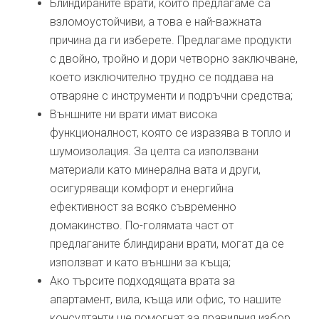
Блиндираните врати, които предлагаме са
взломоустойчиви, а това е най-важната
причина да ги изберете. Предлагаме продукти
с двойно, тройно и дори четворно заключване,
което изключително трудно се поддава на
отваряне с инструменти и подръчни средства;
Външните ни врати имат висока
функционалност, която се изразява в топло и
шумоизолация. За целта са използвани
материали като минерална вата и други,
осигуряващи комфорт и енергийна
ефективност за всяко съвременно
домакинство. По-голямата част от
предлаганите блиндирани врати, могат да се
използват и като външни за къща;
Ако търсите подходящата врата за
апартамент, вила, къща или офис, то нашите
консултанти ще помогнат за правилния избор.