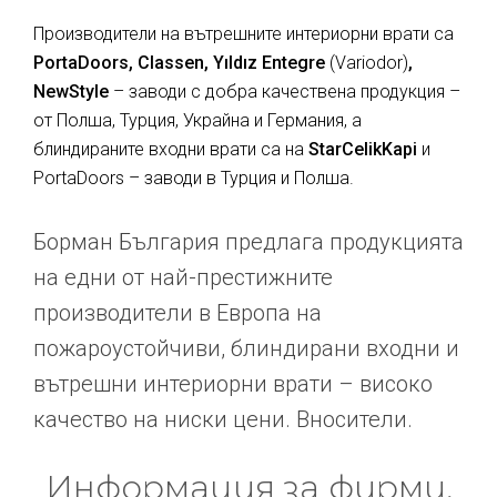
Производители на вътрешните интериорни врати са
PortaDoors, Classen, Yıldız Entegre
(Variodor)
,
NewStyle
– заводи с добра качествена продукция –
от Полша, Турция, Украйна и Германия, а
блиндираните входни врати са на
StarCelikKapi
и
PortaDoors – заводи в Турция и Полша.
Борман България предлага продукцията
на едни от най-престижните
производители в Европа на
пожароустойчиви, блиндирани входни и
вътрешни интериорни врати – високо
качество на ниски цени. Вносители.
Информация за фирми,