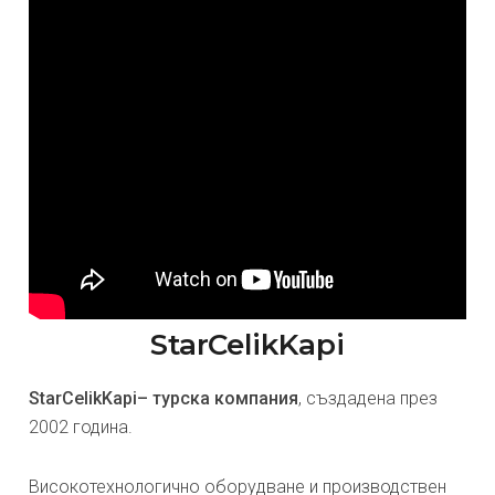
StarCelikKapi
StarCelikKapi– турска компания
, създадена през
2002 година.
Високотехнологично оборудване и производствен