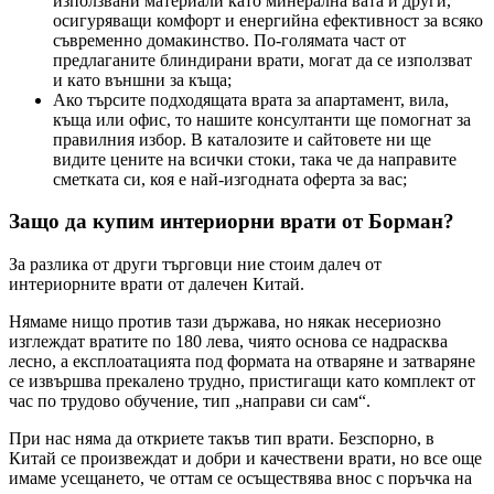
използвани материали като минерална вата и други,
осигуряващи комфорт и енергийна ефективност за всяко
съвременно домакинство. По-голямата част от
предлаганите блиндирани врати, могат да се използват
и като външни за къща;
Ако търсите подходящата врата за апартамент, вила,
къща или офис, то нашите консултанти ще помогнат за
правилния избор. В каталозите и сайтовете ни ще
видите цените на всички стоки, така че да направите
сметката си, коя е най-изгодната оферта за вас;
Защо да купим интериорни врати от Борман?
За разлика от други търговци ние стоим далеч от
интериорните врати от далечен Китай.
Нямаме нищо против тази държава, но някак несериозно
изглеждат вратите по 180 лева, чиято основа се надрасква
лесно, а експлоатацията под формата на отваряне и затваряне
се извършва прекалено трудно, пристигащи като комплект от
час по трудово обучение, тип „направи си сам“.
При нас няма да откриете такъв тип врати. Безспорно, в
Китай се произвеждат и добри и качествени врати, но все още
имаме усещането, че оттам се осъществява внос с поръчка на