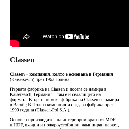
Classen
Classen – компания, която е основана в Германия
(Kaisersesch) през 1963 година.
Първата фабрика на Classen и досега се намира в
Kaisersesch, Германия – там е и седалището на
фирмата; Втората немска фабрика на Classen се намира
в Baruth; В Полша компанията създава фабрика през
1990 година (Classen-Pol S.A.).
Основен производител на интериорни врати от MDF
и HDF, входни и пожароустойчиви, ламиниран паркет,