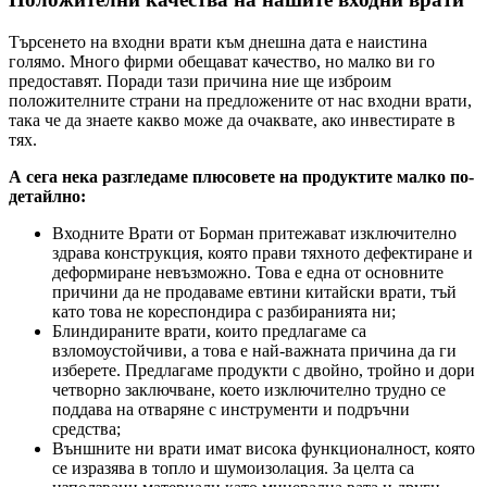
Търсенето на входни врати към днешна дата е наистина
голямо. Много фирми обещават качество, но малко ви го
предоставят. Поради тази причина ние ще изброим
положителните страни на предложените от нас входни врати,
така че да знаете какво може да очаквате, ако инвестирате в
тях.
А сега нека разгледаме плюсовете на продуктите малко по-
детайлно:
Входните Врати от Борман притежават изключително
здрава конструкция, която прави тяхното дефектиране и
деформиране невъзможно. Това е една от основните
причини да не продаваме евтини китайски врати, тъй
като това не кореспондира с разбиранията ни;
Блиндираните врати, които предлагаме са
взломоустойчиви, а това е най-важната причина да ги
изберете. Предлагаме продукти с двойно, тройно и дори
четворно заключване, което изключително трудно се
поддава на отваряне с инструменти и подръчни
средства;
Външните ни врати имат висока функционалност, която
се изразява в топло и шумоизолация. За целта са