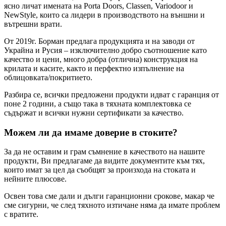
ясно личат имената на Porta Doors, Classen, Variodoor и
NewStyle, които са лидери в производството на външни и
вътрешни врати.
От 2019г. Борман предлага продукцията и на заводи от
Украйна и Русия – изключително добро съотношение като
качество и цени, много добра (отлична) конструкция на
крилата и касите, както и перфектно изпълнение на
облицовката/покритието.
Разбира се, всички предложени продукти идват с гаранция от
поне 2 години, а също така в тяхната комплектовка се
съдържат и всички нужни сертификати за качество.
Можем ли да имаме доверие в стоките?
За да не оставим и грам съмнение в качеството на нашите
продукти, Ви предлагаме да видите документите към тях,
които имат за цел да съобщят за произхода на стоката и
нейните плюсове.
Освен това сме дали и дълги гаранционни срокове, макар че
сме сигурни, че след тяхното изтичане няма да имате проблем
с вратите.