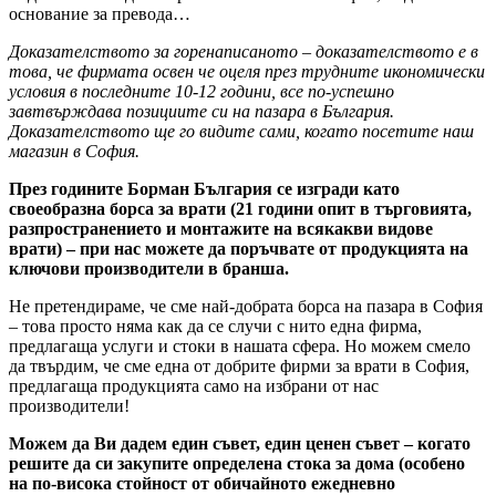
основание за превода…
Доказателството за горенаписаното – доказателството е в
това, че фирмата освен че оцеля през трудните икономически
условия в последните 10-12 години, все по-успешно
завтвърждава позициите си на пазара в България.
Доказателството ще го видите сами, когато посетите наш
магазин в София.
През годините Борман България се изгради като
своеобразна борса за врати (21 години опит в търговията,
разпространението и монтажите на всякакви видове
врати) – при нас можете да поръчвате от продукцията на
ключови производители в бранша.
Не претендираме, че сме най-добрата борса на пазара в София
– това просто няма как да се случи с нито една фирма,
предлагаща услуги и стоки в нашата сфера. Но можем смело
да твърдим, че сме една от добрите фирми за врати в София,
предлагаща продукцията само на избрани от нас
производители!
Можем да Ви дадем един съвет, един ценен съвет – когато
решите да си закупите определена стока за дома (особено
на по-висока стойност от обичайното ежедневно