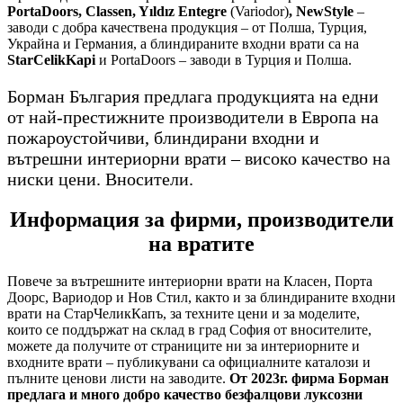
PortaDoors, Classen, Yıldız Entegre
(Variodor)
, NewStyle
–
заводи с добра качествена продукция – от Полша, Турция,
Украйна и Германия, а блиндираните входни врати са на
StarCelikKapi
и PortaDoors – заводи в Турция и Полша.
Борман България предлага продукцията на едни
от най-престижните производители в Европа на
пожароустойчиви, блиндирани входни и
вътрешни интериорни врати – високо качество на
ниски цени. Вносители.
Информация за фирми, производители
на вратите
Повече за вътрешните интериорни врати на Класен, Порта
Доорс, Вариодор и Нов Стил, както и за блиндираните входни
врати на СтарЧеликКапъ, за техните цени и за моделите,
които се поддържат на склад в град София от вносителите,
можете да получите от страниците ни за интериорните и
входните врати – публикувани са официалните каталози и
пълните ценови листи на заводите.
От 2023г. фирма Борман
предлага и много добро качество безфалцови луксозни