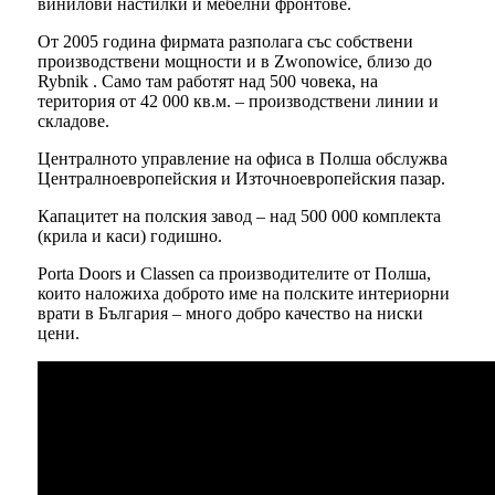
винилови настилки и мебелни фронтове.
От 2005 година фирмата разполага със собствени
производствени мощности и в Zwonowice, близо до
Rybnik . Само там работят над 500 човека, на
територия от 42 000 кв.м. – производствени линии и
складове.
Централното управление на офиса в Полша обслужва
Централноевропейския и Източноевропейския пазар.
Капацитет на полския завод – над 500 000 комплекта
(крила и каси) годишно.
Porta Doors и Classen са производителите от Полша,
които наложиха доброто име на полските интериорни
врати в България – много добро качество на ниски
цени.