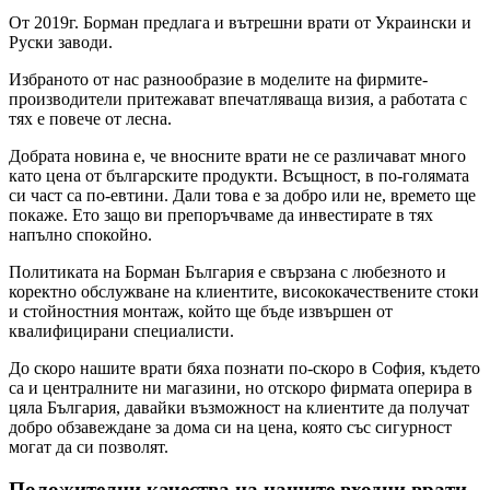
От 2019г. Борман предлага и вътрешни врати от Украински и
Руски заводи.
Избраното от нас разнообразие в моделите на фирмите-
производители притежават впечатляваща визия, а работата с
тях е повече от лесна.
Добрата новина е, че вносните врати не се различават много
като цена от българските продукти. Всъщност, в по-голямата
си част са по-евтини. Дали това е за добро или не, времето ще
покаже. Ето защо ви препоръчваме да инвестирате в тях
напълно спокойно.
Политиката на Борман България е свързана с любезното и
коректно обслужване на клиентите, висококачествените стоки
и стойностния монтаж, който ще бъде извършен от
квалифицирани специалисти.
До скоро нашите врати бяха познати по-скоро в София, където
са и централните ни магазини, но отскоро фирмата оперира в
цяла България, давайки възможност на клиентите да получат
добро обзавеждане за дома си на цена, която със сигурност
могат да си позволят.
Положителни качества на нашите входни врати