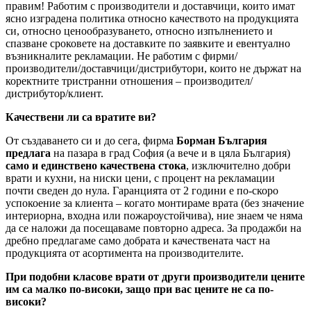
правим! Работим с производители и доставчици, които имат
ясно изградена политика относно качеството на продукцията
си, относно ценообразуването, относно изпълнението и
спазване сроковете на доставките по заявките и евентуално
възникналите рекламации. Не работим с фирми/
производители/доставчици/дистрибутори, които не държат на
коректните тристранни отношения – производител/
дистрибутор/клиент.
Качествени ли са вратите ви?
От създаването си и до сега, фирма
Борман България
предлага
на пазара в град София (а вече и в цяла България)
само и единствено качествена стока
, изключително добри
врати и кухни, на ниски цени, с процент на рекламации
почти сведен до нула. Гаранцията от 2 години е по-скоро
успокоение за клиента – когато монтираме врата (без значение
интериорна, входна или пожароустойчива), ние знаем че няма
да се наложи да посещаваме повторно адреса. За продажби на
дребно предлагаме само добрата и качествената част на
продукцията от асортимента на производителите.
При подобни класове врати от други производители цените
им са малко по-високи, защо при вас цените не са по-
високи?