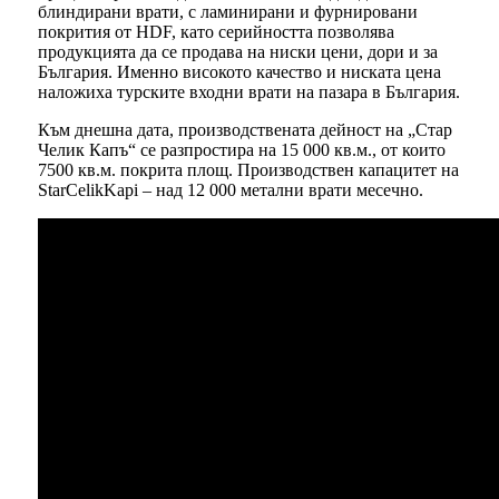
блиндирани врати, с ламинирани и фурнировани
покрития от HDF, като серийността позволява
продукцията да се продава на ниски цени, дори и за
България. Именно високото качество и ниската цена
наложиха турските входни врати на пазара в България.
Към днешна дата, производствената дейност на „Стар
Челик Капъ“ се разпростира на 15 000 кв.м., от които
7500 кв.м. покрита площ. Производствен капацитет на
StarCelikKapi – над 12 000 метални врати месечно.