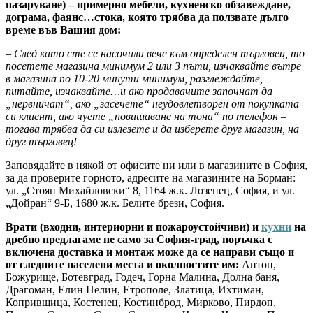
пазаруване) – примерно мебели, кухненско обзавеждане,
дограма, фаянс…стока, която трябва да ползвате дълго
време във Вашия дом:
– След като сте се насочили вече към определен търговец, то
посетете магазина минимум 2 или 3 пъти, изчаквайте вътре
в магазина по 10-20 минути минимум, разглеждайте,
питайте, изчаквайте…и ако продавачите започнат да
„нервничат“, ако „засечете“ неудовлетворен от покупката
си клиент, ако чуете „повишаване на тона“ по телефон –
тогава трябва да си излезете и да изберете друг магазин, на
друг търговец!
Заповядайте в някой от офисите ни или в магазините в София,
за да проверите горното, адресите на магазините на Борман:
ул. „Стоян Михайловски“ 8, 1164 ж.к. Лозенец, София, и ул.
„Дойран“ 9-Б, 1680 ж.к. Белите брези, София.
Врати (входни, интериорни и пожароустойчиви) и
кухни
на
дребно предлагаме не само за София-град, поръчка с
включена доставка и монтаж може да се направи също и
от следните населени места и околностите им:
Антон,
Божурище, Ботевград, Годеч, Горна Малина, Долна баня,
Драгоман, Елин Пелин, Етрополе, Златица, Ихтиман,
Копривщица, Костенец, Костинброд, Мирково, Пирдоп,