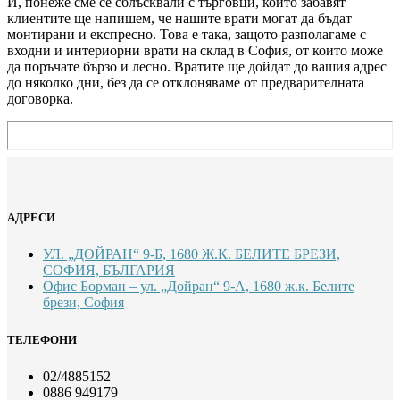
И, понеже сме се сблъсквали с търговци, които забавят
клиентите ще напишем, че нашите врати могат да бъдат
монтирани и експресно. Това е така, защото разполагаме с
входни и интериорни врати на склад в София, от които може
да поръчате бързо и лесно. Вратите ще дойдат до вашия адрес
до няколко дни, без да се отклоняваме от предварителната
договорка.
АДРЕСИ
УЛ. „ДОЙРАН“ 9-Б, 1680 Ж.К. БЕЛИТЕ БРЕЗИ,
СОФИЯ, БЪЛГАРИЯ
Офис Борман – ул. „Дойран“ 9-А, 1680 ж.к. Белите
брези, София
ТЕЛЕФОНИ
02/4885152
0886 949179