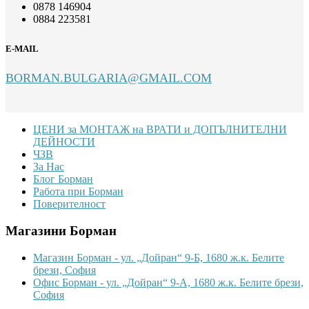
0878 146904
0884 223581
E-MAIL
BORMAN.BULGARIA@GMAIL.COM
Footer
ЦЕНИ за МОНТАЖ на ВРАТИ и ДОПЪЛНИТЕЛНИ
ДЕЙНОСТИ
ЧЗВ
За Нас
Блог Борман
Работа при Борман
Поверителност
Магазини Борман
Магазин Борман - ул. „Дойран“ 9-Б, 1680 ж.к. Белите
брези, София
Офис Борман - ул. „Дойран“ 9-А, 1680 ж.к. Белите брези,
София