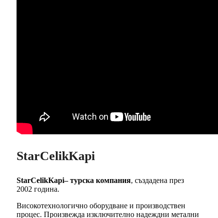
StarCelikKapi
StarCelikKapi– турска компания
, създадена през
2002 година.
Високотехнологично оборудване и производствен
процес. Произвежда изключително надеждни метални