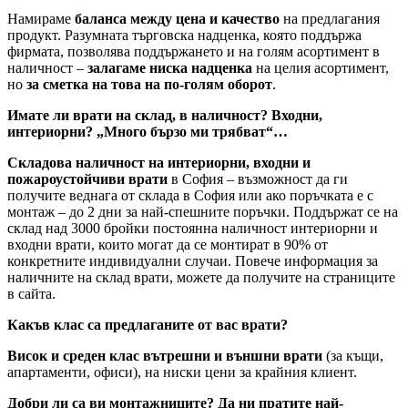
Намираме
баланса между цена и качество
на предлагания
продукт. Разумната търговска надценка, която поддържа
фирмата, позволява поддържането и на голям асортимент в
наличност –
залагаме ниска надценка
на целия асортимент,
но
за сметка на това на по-голям оборот
.
Имате ли врати на склад, в наличност? Входни,
интериорни? „Много бързо ми трябват“…
Складова наличност на интериорни, входни и
пожароустойчиви врати
в София – възможност да ги
получите веднага от склада в София или ако поръчката е с
монтаж – до 2 дни за най-спешните поръчки. Поддържат се на
склад над 3000 бройки постоянна наличност интериорни и
входни врати, които могат да се монтират в 90% от
конкретните индивидуални случаи. Повече информация за
наличните на склад врати, можете да получите на страниците
в сайта.
Какъв клас са предлаганите от вас врати?
Висок и среден клас вътрешни и външни врати
(за къщи,
апартаменти, офиси), на ниски цени за крайния клиент.
Добри ли са ви монтажниците? Да ни пратите най-