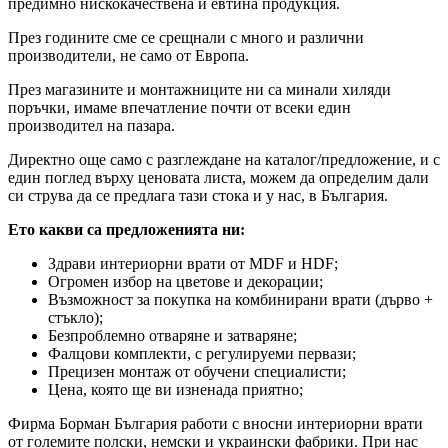
предимно нискокачествена и евтина продукция.
През годините сме се срещнали с много и различни
производители, не само от Европа.
През магазините и монтажниците ни са минали хиляди
поръчки, имаме впечатление почти от всеки един
производител на пазара.
Директно още само с разглеждане на каталог/предложение, и с
един поглед върху ценовата листа, можем да определим дали
си струва да се предлага тази стока и у нас, в България.
Ето какви са предложенията ни:
Здрави интериорни врати от MDF и HDF;
Огромен избор на цветове и декорации;
Възможност за покупка на комбинирани врати (дърво +
стъкло);
Безпроблемно отваряне и затваряне;
Фалцови комплекти, с регулируеми первази;
Прецизен монтаж от обучени специалисти;
Цена, която ще ви изненада приятно;
Фирма Борман България работи с вносни интериорни врати
от големите полски, немски и украински фабрики. При нас