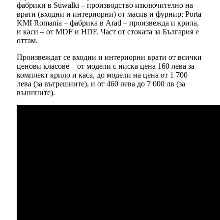
фабрики в Suwalki – производство изключително на
врати (входни и интериорни) от масив и фурнир; Porta
KMI Romania – фабрика в Arad – произвежда и крила,
и каси – от MDF и HDF. Част от стоката за България е
оттам.
Произвеждат се входни и интериорни врати от всички
ценови класове – от модели с ниска цена 160 лева за
комплект крило и каса, до модели на цена от 1 700
лева (за вътрешните), и от 460 лева до 7 000 лв (за
външните).