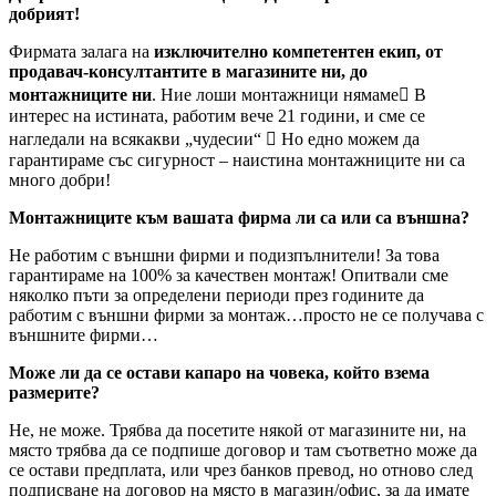
добрият!
Фирмата залага на
изключително компетентен екип, от
продавач-консултантите в магазините ни, до
монтажниците ни
. Ние лоши монтажници нямаме В
интерес на истината, работим вече 21 години, и сме се
нагледали на всякакви „чудесии“  Но едно можем да
гарантираме със сигурност – наистина монтажниците ни са
много добри!
Монтажниците към вашата фирма ли са или са външна?
Не работим с външни фирми и подизпълнители! За това
гарантираме на 100% за качествен монтаж! Опитвали сме
няколко пъти за определени периоди през годините да
работим с външни фирми за монтаж…просто не се получава с
външните фирми…
Може ли да се остави капаро на човека, който взема
размерите?
Не, не може. Трябва да посетите някой от магазините ни, на
място трябва да се подпише договор и там съответно може да
се остави предплата, или чрез банков превод, но отново след
подписване на договор на място в магазин/офис, за да имате