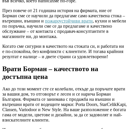
във всичко, което написахме по-горе.
През повече от 21 годишна история на фирмата, ние от
Борман сме се научили да предлагаме само качествена стока –
вътрешни, външни и
пожароустойчиви врати
, кухни и мебели
по поръчка, научили сме се да предлагаме и качествено
обслужване – от контакта с продавач-консултантите в
магазините ни, до монтажа.
Когато сме сигурни в качеството на стоката си, и работата ни
е по-спокойна, без конфликти с клиентите. И тогава крайния
резултат е налице – и двете страни са удовлетворени!
Врати Борман – качеството на
достъпна цена
Ако до този момент сте се колебали, откъде да поръчате врати
за вашия дом, то отговорът е лесен и се нарича Борман
България. Фирмата се занимава с продажба на външни и
вътрешни врати от водещите марки: Porta Doors, StarCelikKapi,
Classen, Variodoor и New Style. На ваше разположение е богата
гама от модели, цветове и дизайни, за да се задоволят и най-
взискателните клиенти.