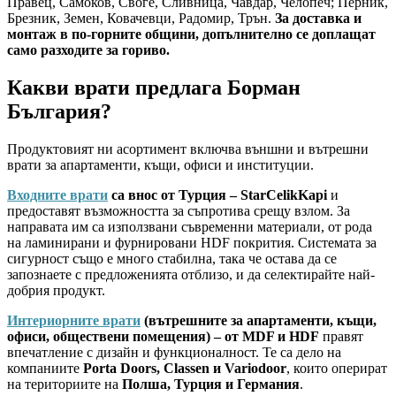
Правец, Самоков, Своге, Сливница, Чавдар, Челопеч; Перник,
Брезник, Земен, Ковачевци, Радомир, Трън.
За доставка и
монтаж в по-горните общини, допълнително се доплащат
само разходите за гориво.
Какви врати предлага Борман
България?
Продуктовият ни асортимент включва външни и вътрешни
врати за апартаменти, къщи, офиси и институции.
Входните врати
са внос от Турция – StarCelikKapi
и
предоставят възможността за съпротива срещу взлом. За
направата им са използвани съвременни материали, от рода
на ламинирани и фурнировани HDF покрития. Системата за
сигурност също е много стабилна, така че остава да се
запознаете с предложенията отблизо, и да селектирайте най-
добрия продукт.
Интериорните врати
(вътрешните за апартаменти, къщи,
офиси, обществени помещения) – от MDF и HDF
правят
впечатление с дизайн и функционалност. Те са дело на
компаниите
Porta Doors, Classen и Variodoor
, които оперират
на териториите на
Полша, Турция и Германия
.