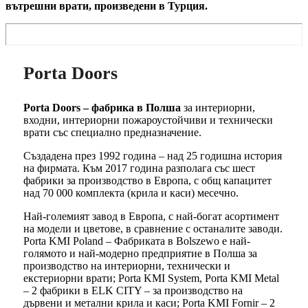
вътрешни врати, произведени в Турция.
Porta Doors
Porta Doors – фабрика в Полша
за интериорни,
входни, интериорни пожароустойчиви и технически
врати със специално предназначение.
Създадена през 1992 година – над 25 годишна история
на фирмата. Към 2017 година разполага със шест
фабрики за производство в Европа, с общ капацитет
над 70 000 комплекта (крила и каси) месечно.
Най-големият завод в Европа, с най-богат асортимент
на модели и цветове, в сравнение с останалите заводи.
Porta KMI Poland – Фабриката в Bolszewo е най-
голямото и най-модерно предприятие в Полша за
производство на интериорни, технически и
екстериорни врати; Porta KMI System, Porta KMI Metal
– 2 фабрики в ELK CITY – за производство на
дървени и метални крила и каси; Porta KMI Fornir – 2