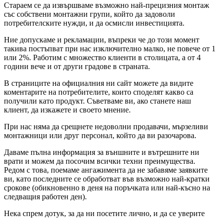
Стараем се да извършваме възможно най-прецизния монтаж
със собствени монтажни групи, който да задоволи
потребителските нужди, и да осмисли инвестицията.
Ние допускаме и рекламации, въпреки че до този момент
такива постъпват при нас изключително малко, не повече от 1
или 2%. Работим с множество клиенти в столицата, а от 4
години вече и от други градове в страната.
В страниците на официалния ни сайт можете да видите
коментарите на потребителите, които споделят какво са
получили като продукт. Съветваме ви, ако станете наш
клиент, да изкажете и своето мнение.
При нас няма да срещнете недоволни продавачи, мързеливи
монтажници или друг персонал, който да ви разочарова.
Даваме пълна информация за външните и вътрешните ни
врати и можем да посочим всички техни преимущества.
Редом с това, поемаме ангажимента да не забавяме заявките
ви, като последните се обработват във възможно най-кратки
срокове (обикновенно в деня на поръчката или най-късно на
следващия работен ден).
Нека спрем дотук, за да ни посетите лично, и да се уверите