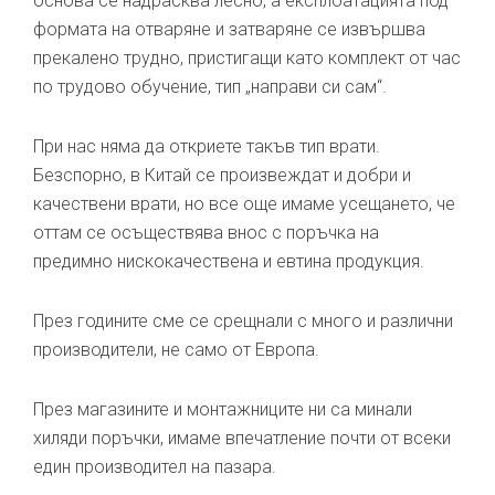
основа се надрасква лесно, а експлоатацията под
формата на отваряне и затваряне се извършва
прекалено трудно, пристигащи като комплект от час
по трудово обучение, тип „направи си сам“.
При нас няма да откриете такъв тип врати.
Безспорно, в Китай се произвеждат и добри и
качествени врати, но все още имаме усещането, че
оттам се осъществява внос с поръчка на
предимно нискокачествена и евтина продукция.
През годините сме се срещнали с много и различни
производители, не само от Европа.
През магазините и монтажниците ни са минали
хиляди поръчки, имаме впечатление почти от всеки
един производител на пазара.