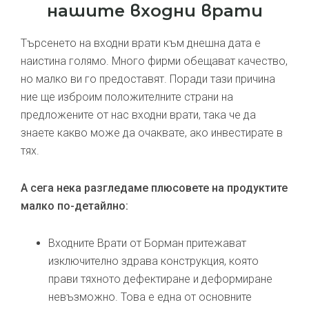
нашите входни врати
Търсенето на входни врати към днешна дата е
наистина голямо. Много фирми обещават качество,
но малко ви го предоставят. Поради тази причина
ние ще изброим положителните страни на
предложените от нас входни врати, така че да
знаете какво може да очаквате, ако инвестирате в
тях.
А сега нека разгледаме плюсовете на продуктите
малко по-детайлно:
Входните Врати от Борман притежават
изключително здрава конструкция, която
прави тяхното дефектиране и деформиране
невъзможно. Това е една от основните