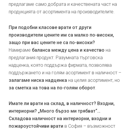
предлагаме само добрата и качествената част на
продукцията от асортимента на производителите.
При подобни класове врати от други
производители цените им са малко по-високи,
защо при вас цените не са по-високи?
Намираме
баланса между цена и качество
на
предлагания продукт. Разумната търговска
надценка, която поддържа фирмата, позволява
поддържането и на голям асортимент в наличност –
залагаме ниска надценка
на целия асортимент, но
за сметка на това на по-голям оборот
.
Имате ли врати на склад, в наличност? Входни,
интериорни? „Много бързо ми трябват“…
Складова наличност на интериорни, входни и
пожароустойчиви врати
в София – възможност