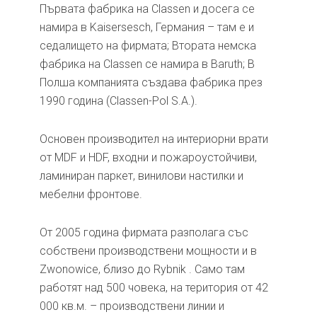
Първата фабрика на Classen и досега се
намира в Kaisersesch, Германия – там е и
седалището на фирмата; Втората немска
фабрика на Classen се намира в Baruth; В
Полша компанията създава фабрика през
1990 година (Classen-Pol S.A.).
Основен производител на интериорни врати
от MDF и HDF, входни и пожароустойчиви,
ламиниран паркет, винилови настилки и
мебелни фронтове.
От 2005 година фирмата разполага със
собствени производствени мощности и в
Zwonowice, близо до Rybnik . Само там
работят над 500 човека, на територия от 42
000 кв.м. – производствени линии и