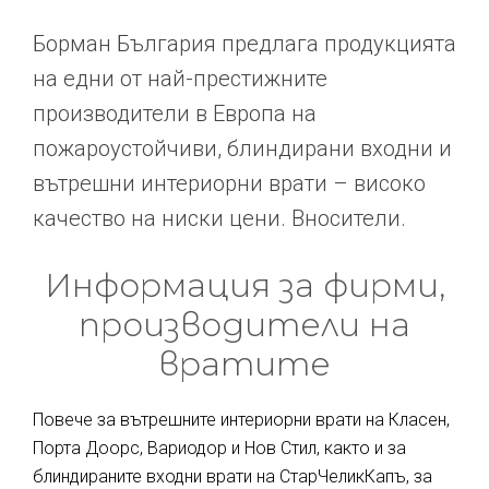
Борман България предлага продукцията
на едни от най-престижните
производители в Европа на
пожароустойчиви, блиндирани входни и
вътрешни интериорни врати – високо
качество на ниски цени. Вносители.
Информация за фирми,
производители на
вратите
Повече за вътрешните интериорни врати на Класен,
Порта Доорс, Вариодор и Нов Стил, както и за
блиндираните входни врати на СтарЧеликКапъ, за