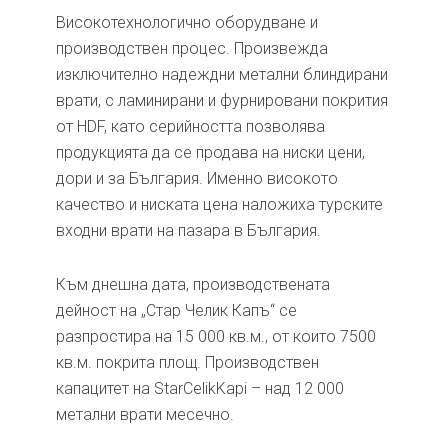
Високотехнологично оборудване и
производствен процес. Произвежда
изключително надеждни метални блиндирани
врати, с ламинирани и фурнировани покрития
от HDF, като серийността позволява
продукцията да се продава на ниски цени,
дори и за България. Именно високото
качество и ниската цена наложиха турските
входни врати на пазара в България.
Към днешна дата, производствената
дейност на „Стар Челик Капъ“ се
разпростира на 15 000 кв.м., от които 7500
кв.м. покрита площ. Производствен
капацитет на StarCelikKapi – над 12 000
метални врати месечно.