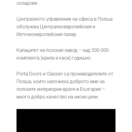
складове.
Централното управление на офиса в Полша
обслужва Централноевропейския и
Източноевропейския пазар.
Капацитет на полския завод – над 500 000
комплекта (крила и каси) годишно.
Porta Doors и Classen са производителите от
Полша, които наложиха доброто име на
полските интериорни врати в България –
много добро качество на ниски цени.