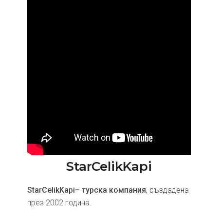
StarCelikKapi
StarCelikKapi– турска компания
, създадена
през 2002 година.