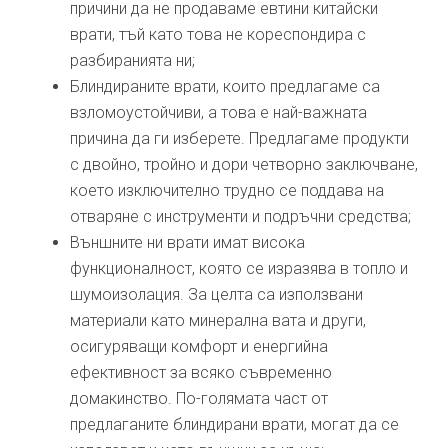
причини да не продаваме евтини китайски
врати, тъй като това не кореспондира с
разбиранията ни;
Блиндираните врати, които предлагаме са
взломоустойчиви, а това е най-важната
причина да ги изберете. Предлагаме продукти
с двойно, тройно и дори четворно заключване,
което изключително трудно се поддава на
отваряне с инструменти и подръчни средства;
Външните ни врати имат висока
функционалност, която се изразява в топло и
шумоизолация. За целта са използвани
материали като минерална вата и други,
осигуряващи комфорт и енергийна
ефективност за всяко съвременно
домакинство. По-голямата част от
предлаганите блиндирани врати, могат да се