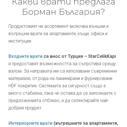
Какви врати предлага
Борман България?
Продуктовият ни асортимент включва външни и
вътрешни врати за апартаменти, къщи, офиси и
институции.
Входните врати
са внос от Турция – StarCelikKapi
и предоставят възможността за съпротива срещу
взлом. За направата им са използвани съвременни
материали, от рода на ламинирани и фурнировани
HDF покрития. Системата за сигурност също е
много стабилна, така че остава да се запознаете с
предложенията отблизо, и да селектирайте най-
добрия продукт.
Интериорните врати
(вътрешните за апартаменти,