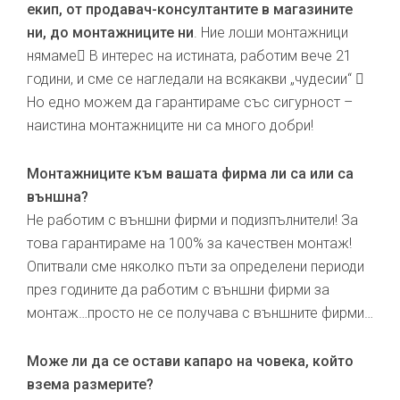
екип, от продавач-консултантите в магазините
ни, до монтажниците ни
. Ние лоши монтажници
нямаме В интерес на истината, работим вече 21
години, и сме се нагледали на всякакви „чудесии“ 
Но едно можем да гарантираме със сигурност –
наистина монтажниците ни са много добри!
Монтажниците към вашата фирма ли са или са
външна?
Не работим с външни фирми и подизпълнители! За
това гарантираме на 100% за качествен монтаж!
Опитвали сме няколко пъти за определени периоди
през годините да работим с външни фирми за
монтаж…просто не се получава с външните фирми…
Може ли да се остави капаро на човека, който
взема размерите?