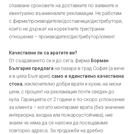
спазване сроковете на доставките по заявките и
евентуално възникналите рекламации. Не работим
с фирми/производители/доставчици/дистрибутори,
които не държат на коректните тристранни
отношения – производител/дистрибутор/клиент.
Качествени ли са вратите ви?
От създаването си и до сега, фирма
Борман
България предлага
на пазара в град София (а вече
и в цяла България)
само и единствено качествена
стока
, изключително добри врати и кухни, на ниски
цени, с процент на рекламации почти сведен до
нула. Гаранцията от 2 години е по-скоро успокоение
за клиента – когато монтираме врата (без значение
интериорна, входна или пожароустойчива), ние
знаем че няма да се наложи да посещаваме
повторно адреса. За продажби на дребно