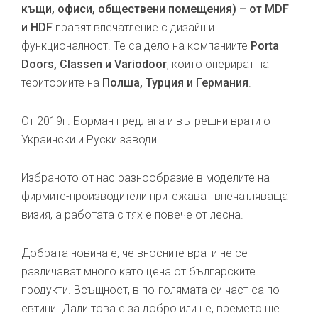
къщи, офиси, обществени помещения) – от MDF
и HDF
правят впечатление с дизайн и
функционалност. Те са дело на компаниите
Porta
Doors, Classen и Variodoor
, които оперират на
териториите на
Полша, Турция и Германия
.
От 2019г. Борман предлага и вътрешни врати от
Украински и Руски заводи.
Избраното от нас разнообразие в моделите на
фирмите-производители притежават впечатляваща
визия, а работата с тях е повече от лесна.
Добрата новина е, че вносните врати не се
различават много като цена от българските
продукти. Всъщност, в по-голямата си част са по-
евтини. Дали това е за добро или не, времето ще