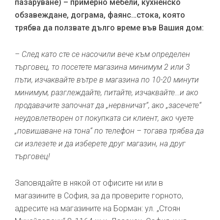
пазаруване) – примерно мебели, кухненско
обзавеждане, дограма, фаянс…стока, която
трябва да ползвате дълго време във Вашия дом:
– След като сте се насочили вече към определен
търговец, то посетете магазина минимум 2 или 3
пъти, изчаквайте вътре в магазина по 10-20 минути
минимум, разглеждайте, питайте, изчаквайте…и ако
продавачите започнат да „нервничат“, ако „засечете“
неудовлетворен от покупката си клиент, ако чуете
„повишаване на тона“ по телефон – тогава трябва да
си излезете и да изберете друг магазин, на друг
търговец!
Заповядайте в някой от офисите ни или в
магазините в София, за да проверите горното,
адресите на магазините на Борман: ул. „Стоян