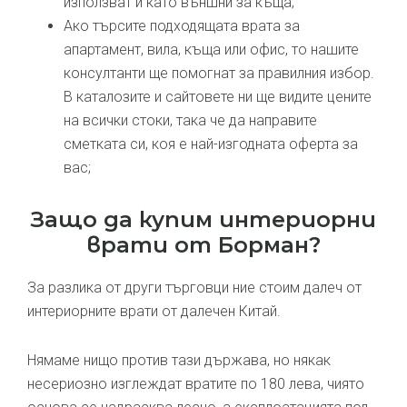
използват и като външни за къща;
Ако търсите подходящата врата за
апартамент, вила, къща или офис, то нашите
консултанти ще помогнат за правилния избор.
В каталозите и сайтовете ни ще видите цените
на всички стоки, така че да направите
сметката си, коя е най-изгодната оферта за
вас;
Защо да купим интериорни
врати от Борман?
За разлика от други търговци ние стоим далеч от
интериорните врати от далечен Китай.
Нямаме нищо против тази държава, но някак
несериозно изглеждат вратите по 180 лева, чиято