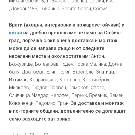
Михайловски“ 8, 1164 ж.к. Лозенец, София, и ул.
„Дойран“ 9-Б, 1680 ж.к. Белите брези, София.
Врати (входни, интериорни и пожароустойчиви) и
кухни
на дребно предлагаме не само за София-
град, поръчка с включена доставка и монтаж
може да се направи също и от следните
населени места и околностите им:
Антон,
Божурище, Ботевград, Годеч, Горна Малина, Долна
баня, Драгоман, Елин Пелин, Етрополе, Златица,
Ихтиман, Копривщица, Костенец, Костинброд,
Мирково, Пирдоп, Правец, Самоков, Своге,
Сливница, Чавдар, Челопеч; Перник, Брезник, Земен,
Ковачевци, Радомир, Трън.
За доставка и монтаж
в по-горните общини, допълнително се доплащат
само разходите за гориво.