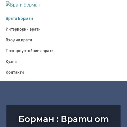
Skip
Skip
Skip
to
to
to
ВРАТИ
Борман
БОРМАН
primary
main
footer
Врати Борман
:
navigation
content
Врати
Интериорни врати
от
Входни врати
Полша,
Украйна,
Пожароустойчиви врати
Турция
Кухни
-
София
Контакти
Борман : Врати от