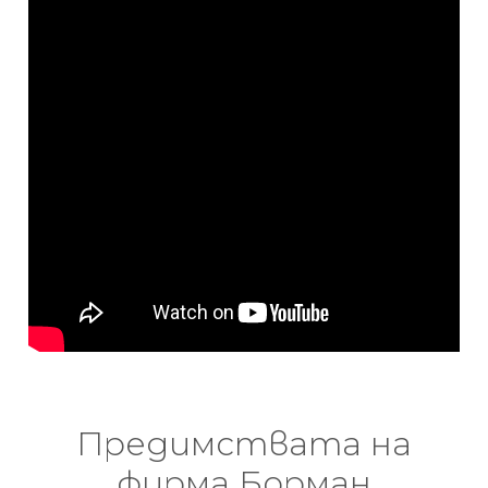
Предимствата на
фирма Борман