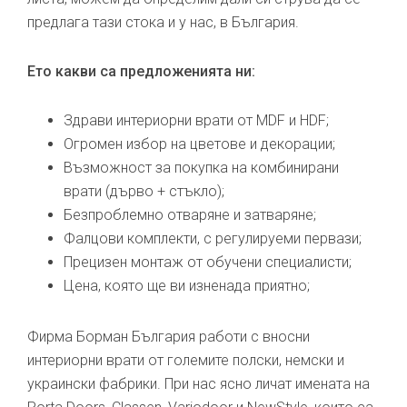
предлага тази стока и у нас, в България.
Ето какви са предложенията ни:
Здрави интериорни врати от MDF и HDF;
Огромен избор на цветове и декорации;
Възможност за покупка на комбинирани
врати (дърво + стъкло);
Безпроблемно отваряне и затваряне;
Фалцови комплекти, с регулируеми первази;
Прецизен монтаж от обучени специалисти;
Цена, която ще ви изненада приятно;
Фирма Борман България работи с вносни
интериорни врати от големите полски, немски и
украински фабрики. При нас ясно личат имената на