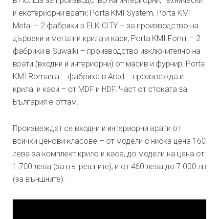
в Полша за производство на интериорни, технически
и екстериорни врати; Porta KMI System, Porta KMI
Metal – 2 фабрики в ELK CITY – за производство на
дървени и метални крила и каси; Porta KMI Fornir – 2
фабрики в Suwalki – производство изключително на
врати (входни и интериорни) от масив и фурнир; Porta
KMI Romania – фабрика в Arad – произвежда и
крила, и каси – от MDF и HDF. Част от стоката за
България е оттам.
Произвеждат се входни и интериорни врати от
всички ценови класове – от модели с ниска цена 160
лева за комплект крило и каса, до модели на цена от
1 700 лева (за вътрешните), и от 460 лева до 7 000 лв
(за външните).