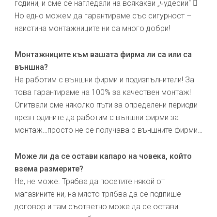
години, и сме се нагледали на всякакви „чудесии“ 
Но едно можем да гарантираме със сигурност –
наистина монтажниците ни са много добри!
Монтажниците към вашата фирма ли са или са
външна?
Не работим с външни фирми и подизпълнители! За
това гарантираме на 100% за качествен монтаж!
Опитвали сме няколко пъти за определени периоди
през годините да работим с външни фирми за
монтаж…просто не се получава с външните фирми…
Може ли да се остави капаро на човека, който
взема размерите?
Не, не може. Трябва да посетите някой от
магазините ни, на място трябва да се подпише
договор и там съответно може да се остави