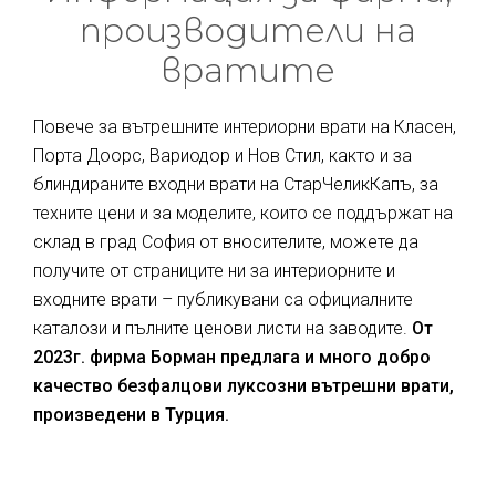
производители на
вратите
Повече за вътрешните интериорни врати на Класен,
Порта Доорс, Вариодор и Нов Стил, както и за
блиндираните входни врати на СтарЧеликКапъ, за
техните цени и за моделите, които се поддържат на
склад в град София от вносителите, можете да
получите от страниците ни за интериорните и
входните врати – публикувани са официалните
каталози и пълните ценови листи на заводите.
От
2023г. фирма Борман предлага и много добро
качество безфалцови луксозни вътрешни врати,
произведени в Турция.