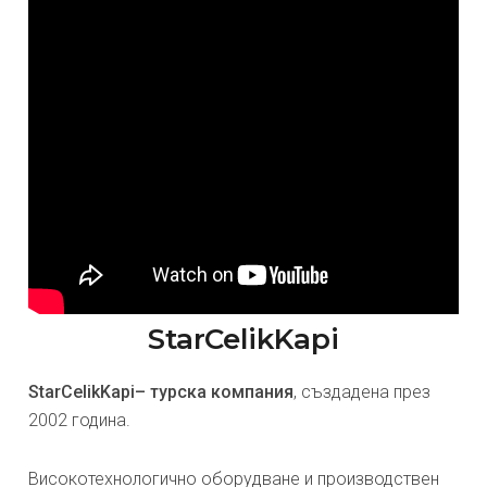
StarCelikKapi
StarCelikKapi– турска компания
, създадена през
2002 година.
Високотехнологично оборудване и производствен