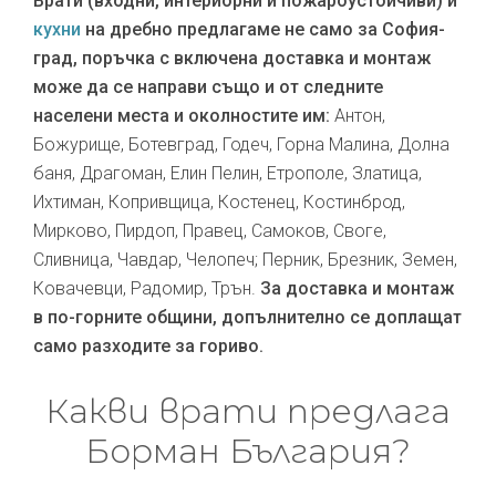
Врати (входни, интериорни и пожароустойчиви) и
кухни
на дребно предлагаме не само за София-
град, поръчка с включена доставка и монтаж
може да се направи също и от следните
населени места и околностите им:
Антон,
Божурище, Ботевград, Годеч, Горна Малина, Долна
баня, Драгоман, Елин Пелин, Етрополе, Златица,
Ихтиман, Копривщица, Костенец, Костинброд,
Мирково, Пирдоп, Правец, Самоков, Своге,
Сливница, Чавдар, Челопеч; Перник, Брезник, Земен,
Ковачевци, Радомир, Трън.
За доставка и монтаж
в по-горните общини, допълнително се доплащат
само разходите за гориво.
Какви врати предлага
Борман България?