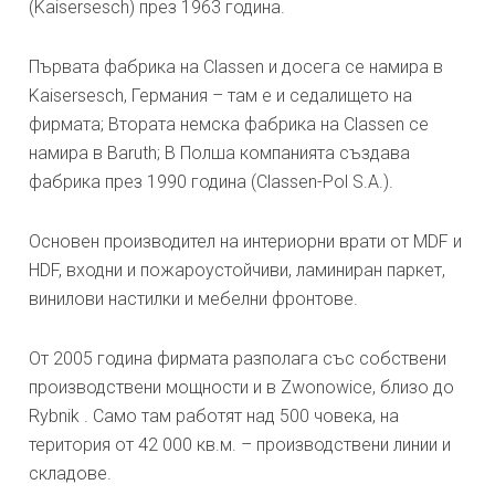
(Kaisersesch) през 1963 година.
Първата фабрика на Classen и досега се намира в
Kaisersesch, Германия – там е и седалището на
фирмата; Втората немска фабрика на Classen се
намира в Baruth; В Полша компанията създава
фабрика през 1990 година (Classen-Pol S.A.).
Основен производител на интериорни врати от MDF и
HDF, входни и пожароустойчиви, ламиниран паркет,
винилови настилки и мебелни фронтове.
От 2005 година фирмата разполага със собствени
производствени мощности и в Zwonowice, близо до
Rybnik . Само там работят над 500 човека, на
територия от 42 000 кв.м. – производствени линии и
складове.