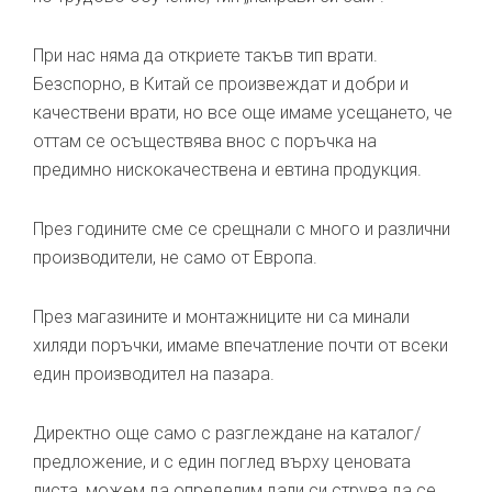
При нас няма да откриете такъв тип врати.
Безспорно, в Китай се произвеждат и добри и
качествени врати, но все още имаме усещането, че
оттам се осъществява внос с поръчка на
предимно нискокачествена и евтина продукция.
През годините сме се срещнали с много и различни
производители, не само от Европа.
През магазините и монтажниците ни са минали
хиляди поръчки, имаме впечатление почти от всеки
един производител на пазара.
Директно още само с разглеждане на каталог/
предложение, и с един поглед върху ценовата
листа, можем да определим дали си струва да се