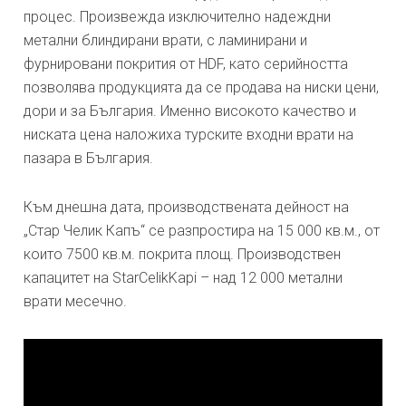
процес. Произвежда изключително надеждни
метални блиндирани врати, с ламинирани и
фурнировани покрития от HDF, като серийността
позволява продукцията да се продава на ниски цени,
дори и за България. Именно високото качество и
ниската цена наложиха турските входни врати на
пазара в България.
Към днешна дата, производствената дейност на
„Стар Челик Капъ“ се разпростира на 15 000 кв.м., от
които 7500 кв.м. покрита площ. Производствен
капацитет на StarCelikKapi – над 12 000 метални
врати месечно.