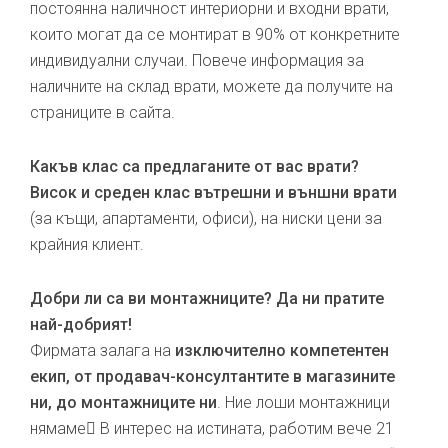
постоянна наличност интериорни и входни врати,
които могат да се монтират в 90% от конкретните
индивидуални случаи. Повече информация за
наличните на склад врати, можете да получите на
страниците в сайта.
Какъв клас са предлаганите от вас врати?
Висок и среден клас вътрешни и външни врати
(за къщи, апартаменти, офиси), на ниски цени за
крайния клиент.
Добри ли са ви монтажниците? Да ни пратите
най-добрият!
Фирмата залага на
изключително компетентен
екип, от продавач-консултантите в магазините
ни, до монтажниците ни
. Ние лоши монтажници
нямаме В интерес на истината, работим вече 21