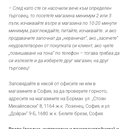
– След като сте се насочили вече към определен
търговец, то посетете магазина минимум 2 или 3
пъти, изчаквайте вътре в магазина по 10-20 минути
минимум, разглеждайте, питайте, изчаквайте…и ако
продавачите започнат да „нервничат“, ако „засечете“
неудовлетворен от покупката си клиент, ако чуете
„повишаване на тона“ по телефон – тогава трябва да
си излезете и да изберете друг магазин, на друг
търговец!
Заповядайте в някой от офисите ни или в
магазините в София, за да проверите горното,
адресите на магазините на Борман: ул. „Стоян
Михайловски“ 8, 1164 ж.к. Лозенец, София, и ул.
„Дойран“ 9-Б, 1680 ж.к. Белите брези, София.