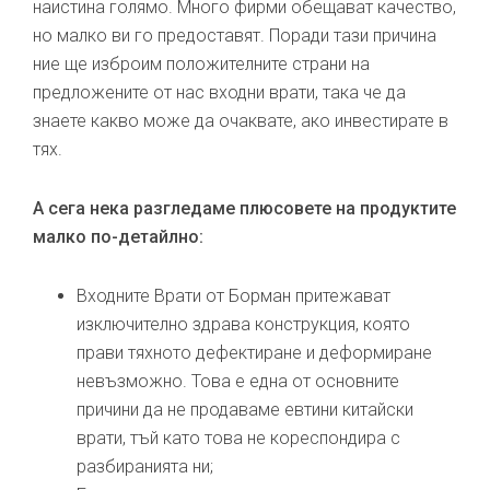
наистина голямо. Много фирми обещават качество,
но малко ви го предоставят. Поради тази причина
ние ще изброим положителните страни на
предложените от нас входни врати, така че да
знаете какво може да очаквате, ако инвестирате в
тях.
А сега нека разгледаме плюсовете на продуктите
малко по-детайлно:
Входните Врати от Борман притежават
изключително здрава конструкция, която
прави тяхното дефектиране и деформиране
невъзможно. Това е една от основните
причини да не продаваме евтини китайски
врати, тъй като това не кореспондира с
разбиранията ни;