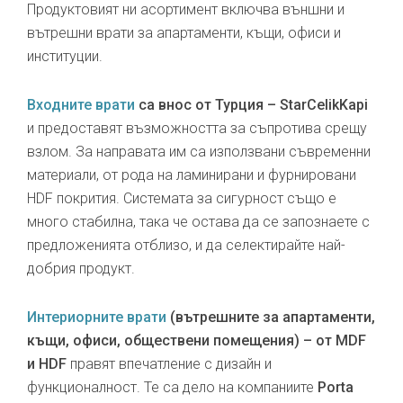
Продуктовият ни асортимент включва външни и
вътрешни врати за апартаменти, къщи, офиси и
институции.
Входните врати
са внос от Турция – StarCelikKapi
и предоставят възможността за съпротива срещу
взлом. За направата им са използвани съвременни
материали, от рода на ламинирани и фурнировани
HDF покрития. Системата за сигурност също е
много стабилна, така че остава да се запознаете с
предложенията отблизо, и да селектирайте най-
добрия продукт.
Интериорните врати
(вътрешните за апартаменти,
къщи, офиси, обществени помещения) – от MDF
и HDF
правят впечатление с дизайн и
функционалност. Те са дело на компаниите
Porta