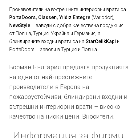
Производители на вътрешните интериорни врати са
PortaDoors, Classen, Yıldız Entegre
(Variodor)
,
NewStyle
– заводи с добра качествена продукция –
от Полша, Турция, Украйна и Германия, а
блиндираните входни врати са на
StarCelikKapi
и
PortaDoors – заводи в Турция и Полша.
Борман България предлага продукцията
на едни от най-престижните
производители в Европа на
пожароустойчиви, блиндирани входни и
вътрешни интериорни врати – високо
качество на ниски цени. Вносители.
Информация за фирми,