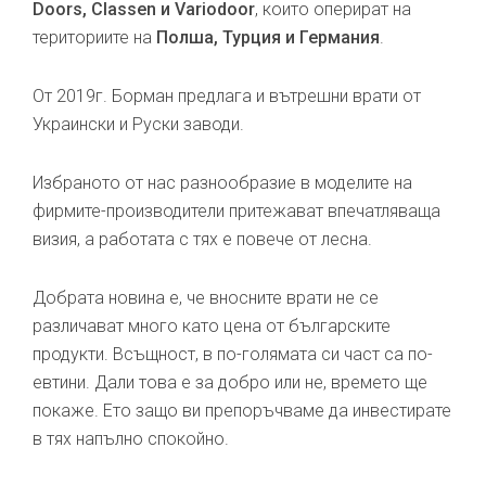
Doors, Classen и Variodoor
, които оперират на
териториите на
Полша, Турция и Германия
.
От 2019г. Борман предлага и вътрешни врати от
Украински и Руски заводи.
Избраното от нас разнообразие в моделите на
фирмите-производители притежават впечатляваща
визия, а работата с тях е повече от лесна.
Добрата новина е, че вносните врати не се
различават много като цена от българските
продукти. Всъщност, в по-голямата си част са по-
евтини. Дали това е за добро или не, времето ще
покаже. Ето защо ви препоръчваме да инвестирате
в тях напълно спокойно.