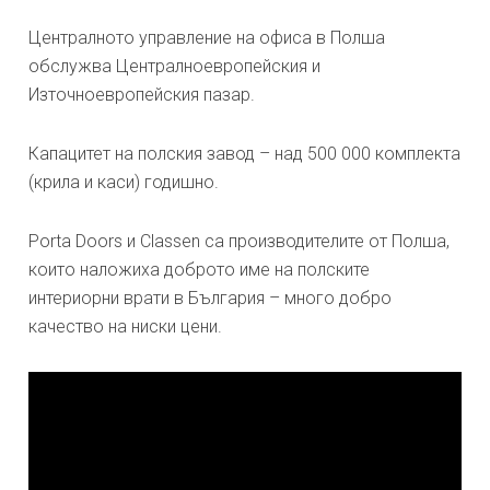
Централното управление на офиса в Полша
обслужва Централноевропейския и
Източноевропейския пазар.
Капацитет на полския завод – над 500 000 комплекта
(крила и каси) годишно.
Porta Doors и Classen са производителите от Полша,
които наложиха доброто име на полските
интериорни врати в България – много добро
качество на ниски цени.