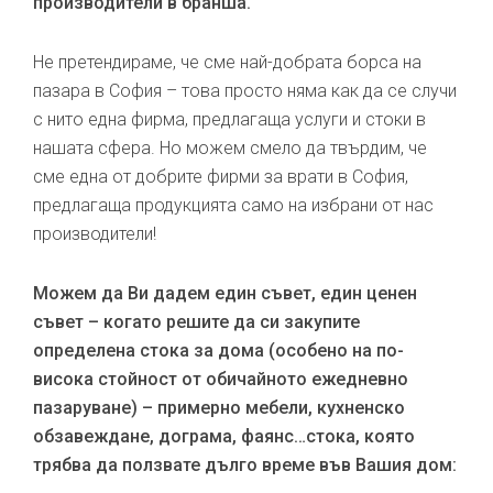
производители в бранша.
Не претендираме, че сме най-добрата борса на
пазара в София – това просто няма как да се случи
с нито една фирма, предлагаща услуги и стоки в
нашата сфера. Но можем смело да твърдим, че
сме една от добрите фирми за врати в София,
предлагаща продукцията само на избрани от нас
производители!
Можем да Ви дадем един съвет, един ценен
съвет – когато решите да си закупите
определена стока за дома (особено на по-
висока стойност от обичайното ежедневно
пазаруване) – примерно мебели, кухненско
обзавеждане, дограма, фаянс…стока, която
трябва да ползвате дълго време във Вашия дом: