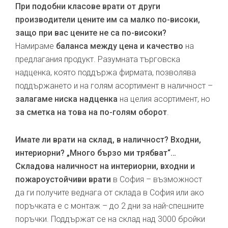
При подобни класове врати от други
производители цените им са малко по-високи,
защо при вас цените не са по-високи?
Намираме
баланса между цена и качество
на
предлагания продукт. Разумната търговска
надценка, която поддържа фирмата, позволява
поддържането и на голям асортимент в наличност –
залагаме ниска надценка
на целия асортимент, но
за сметка на това на по-голям оборот
.
Имате ли врати на склад, в наличност? Входни,
интериорни? „Много бързо ми трябват“…
Складова наличност на интериорни, входни и
пожароустойчиви врати
в София – възможност
да ги получите веднага от склада в София или ако
поръчката е с монтаж – до 2 дни за най-спешните
поръчки. Поддържат се на склад над 3000 бройки