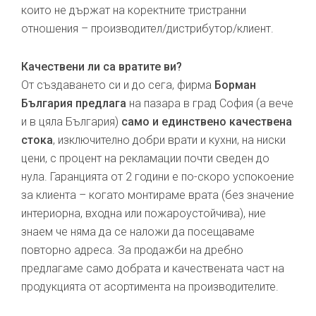
които не държат на коректните тристранни
отношения – производител/дистрибутор/клиент.
Качествени ли са вратите ви?
От създаването си и до сега, фирма
Борман
България предлага
на пазара в град София (а вече
и в цяла България)
само и единствено качествена
стока
, изключително добри врати и кухни, на ниски
цени, с процент на рекламации почти сведен до
нула. Гаранцията от 2 години е по-скоро успокоение
за клиента – когато монтираме врата (без значение
интериорна, входна или пожароустойчива), ние
знаем че няма да се наложи да посещаваме
повторно адреса. За продажби на дребно
предлагаме само добрата и качествената част на
продукцията от асортимента на производителите.