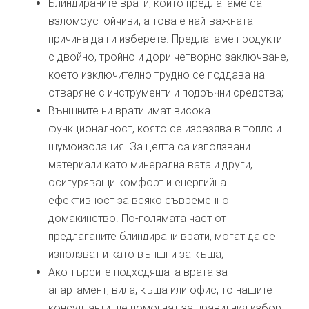
Блиндираните врати, които предлагаме са
взломоустойчиви, а това е най-важната
причина да ги изберете. Предлагаме продукти
с двойно, тройно и дори четворно заключване,
което изключително трудно се поддава на
отваряне с инструменти и подръчни средства;
Външните ни врати имат висока
функционалност, която се изразява в топло и
шумоизолация. За целта са използвани
материали като минерална вата и други,
осигуряващи комфорт и енергийна
ефективност за всяко съвременно
домакинство. По-голямата част от
предлаганите блиндирани врати, могат да се
използват и като външни за къща;
Ако търсите подходящата врата за
апартамент, вила, къща или офис, то нашите
консултанти ще помогнат за правилния избор.