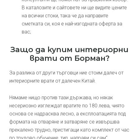
В каталозите и сайтовете ни ще видите цените
на всички стоки, така че да направите
сметката си, коя е най-изгодната оферта за
вас;
Защо да купим интериорни
врати от Борман?
За разлика от други търговци ние стоим далеч от
интериорните врати от далечен Китай.
Нямаме нищо против тази държава, но някак
несериозно изглеждат вратите по 180 лева, чиято
основа се надрасква лесно, а експлоатацията под
формата на отваряне и затваряне се извършва
прекалено трудно, пристигащи като комплект от час
по трудово обучение, тип „направи си сам“.