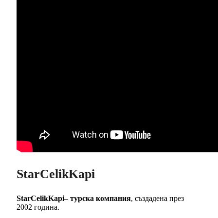
StarCelikKapi
StarCelikKapi– турска компания
, създадена през
2002 година.