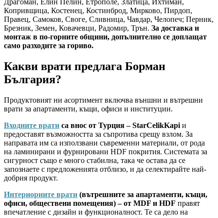
Драгоман, Елин Пелин, Етрополе, Златица, Ихтиман,
Копривщица, Костенец, Костинброд, Мирково, Пирдоп,
Правец, Самоков, Своге, Сливница, Чавдар, Челопеч; Перник,
Брезник, Земен, Ковачевци, Радомир, Трън.
За доставка и
монтаж в по-горните общини, допълнително се доплащат
само разходите за гориво.
Какви врати предлага Борман
България?
Продуктовият ни асортимент включва външни и вътрешни
врати за апартаменти, къщи, офиси и институции.
Входните врати
са внос от Турция – StarCelikKapi
и
предоставят възможността за съпротива срещу взлом. За
направата им са използвани съвременни материали, от рода
на ламинирани и фурнировани HDF покрития. Системата за
сигурност също е много стабилна, така че остава да се
запознаете с предложенията отблизо, и да селектирайте най-
добрия продукт.
Интериорните врати
(вътрешните за апартаменти, къщи,
офиси, обществени помещения) – от MDF и HDF
правят
впечатление с дизайн и функционалност. Те са дело на