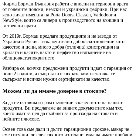
Фирма Борман България работи с вносни интериорни врати
от големите полски, немски и украински фабрики. При нас
ясно личат имената на Porta Doors, Classen, Variodoor и
NewStyle, които са лидери в производството на външни и
вътрешни врати.
От 2019г. Борман предлага продукцията и на заводи от
Украйна и Русия – изключително добро съотношение като
качество и цени, много добра (отлична) конструкция на
крилата и касите, както и перфектно изпълнение на
облицовката/покритието.
Разбира се, всички предложени продукти идват с гаранция от
поне 2 години, а също така в тяхната комплектовка се
съдържат и всички нужни сертификати за качество.
Можем ли да имаме доверие в стоките?
За да не оставим и грам съмнение в качеството на нашите
продукти, Ви предлагаме да видите документите към тях,
които имат за цел да съобщят за произхода на стоката и
нейните плюсове.
Освен това сме дали и дълги гаранционни срокове, макар че
сме сигурни, че след тяхното изтичане няма да имате проблем