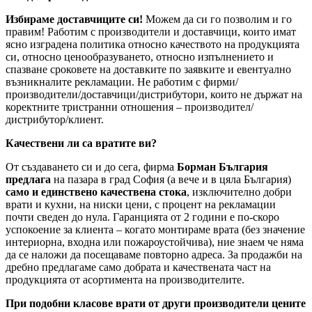
Избираме доставчиците си!
Можем да си го позволим и го
правим! Работим с производители и доставчици, които имат
ясно изградена политика относно качеството на продукцията
си, относно ценообразуването, относно изпълнението и
спазване сроковете на доставките по заявките и евентуално
възникналите рекламации. Не работим с фирми/
производители/доставчици/дистрибутори, които не държат на
коректните тристранни отношения – производител/
дистрибутор/клиент.
Качествени ли са вратите ви?
От създаването си и до сега, фирма
Борман България
предлага
на пазара в град София (а вече и в цяла България)
само и единствено качествена стока
, изключително добри
врати и кухни, на ниски цени, с процент на рекламации
почти сведен до нула. Гаранцията от 2 години е по-скоро
успокоение за клиента – когато монтираме врата (без значение
интериорна, входна или пожароустойчива), ние знаем че няма
да се наложи да посещаваме повторно адреса. За продажби на
дребно предлагаме само добрата и качествената част на
продукцията от асортимента на производителите.
При подобни класове врати от други производители цените