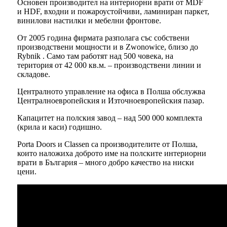
Основен производител на интериорни врати от MDF
и HDF, входни и пожароустойчиви, ламиниран паркет,
винилови настилки и мебелни фронтове.
От 2005 година фирмата разполага със собствени
производствени мощности и в Zwonowice, близо до
Rybnik . Само там работят над 500 човека, на
територия от 42 000 кв.м. – производствени линии и
складове.
Централното управление на офиса в Полша обслужва
Централноевропейския и Източноевропейския пазар.
Капацитет на полския завод – над 500 000 комплекта
(крила и каси) годишно.
Porta Doors и Classen са производителите от Полша,
които наложиха доброто име на полските интериорни
врати в България – много добро качество на ниски
цени.