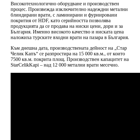
Високотехнологично оборудване и производствен
процес. Произвежда изключително надеждни метални
блиндирани врати, с ламинирани и фурнировани
покрития от HDF, като серийността позволява
продукцията да се продава на ниски цени, дори и за
България. Именно високото качество и ниската цена
наложиха турските входни врати на пазара в България.
Към днешна дата, производствената дейност на „Стар
Челик Капъ“ се разпростира на 15 000 кв.м., от които
7500 кв.м. покрита площ. Производствен капацитет на
StarCelikKapi – над 12 000 метални врати месечно.