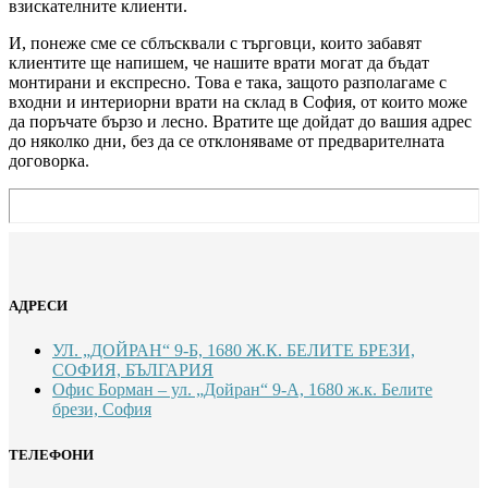
взискателните клиенти.
И, понеже сме се сблъсквали с търговци, които забавят
клиентите ще напишем, че нашите врати могат да бъдат
монтирани и експресно. Това е така, защото разполагаме с
входни и интериорни врати на склад в София, от които може
да поръчате бързо и лесно. Вратите ще дойдат до вашия адрес
до няколко дни, без да се отклоняваме от предварителната
договорка.
АДРЕСИ
УЛ. „ДОЙРАН“ 9-Б, 1680 Ж.К. БЕЛИТЕ БРЕЗИ,
СОФИЯ, БЪЛГАРИЯ
Офис Борман – ул. „Дойран“ 9-А, 1680 ж.к. Белите
брези, София
ТЕЛЕФОНИ