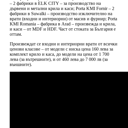
– 2 фабрики в ELK CITY – за производство на
дървени и метални крила и каси; Porta KMI Fornir – 2
фабрики в Suwalki – производство изключително на
врати (входни и интериорни) от масив и фурнир; Porta
KMI Romania – фабрика в Arad – произвежда и крила,
и каси – от MDF и HDF. Част от стоката за България е
оттам.
Произвеждат се входни и интериорни врати от всички
ценови класове – от модели с ниска цена 160 лева за
комплект крило и каса, до модели на цена от 1 700
лева (за вътрешните), и от 460 лева до 7 000 лв (за
външните).