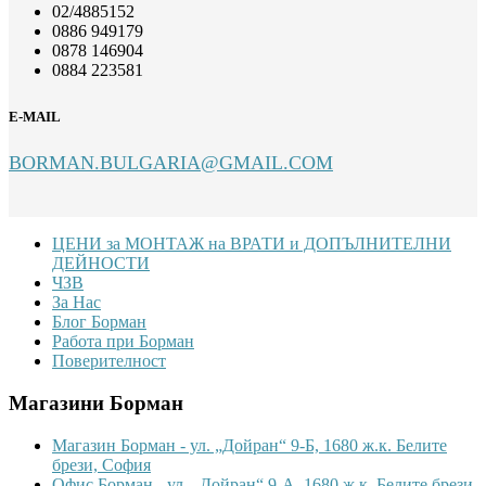
02/4885152
0886 949179
0878 146904
0884 223581
E-MAIL
BORMAN.BULGARIA@GMAIL.COM
Footer
ЦЕНИ за МОНТАЖ на ВРАТИ и ДОПЪЛНИТЕЛНИ
ДЕЙНОСТИ
ЧЗВ
За Нас
Блог Борман
Работа при Борман
Поверителност
Магазини Борман
Магазин Борман - ул. „Дойран“ 9-Б, 1680 ж.к. Белите
брези, София
Офис Борман - ул. „Дойран“ 9-А, 1680 ж.к. Белите брези,