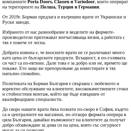
компаниите
Porta Doors, Classen и Variodoor
, които оперират
на териториите на
Полша, Турция и Германия
.
От 2019г. Борман предлага и вътрешни врати от Украински и
Руски заводи.
Избраното от нас разнообразие в моделите на фирмите-
производители притежават впечатляваща визия, а работата с
тях е повече от лесна.
Добрата новина е, че вносните врати не се различават много
като цена от българските продукти. Всъщност, в по-голямата
си част са по-евтини. Дали това е за добро или не, времето ще
покаже. Ето защо ви препоръчваме да инвестирате в тях
напълно спокойно.
Политиката на Борман България е свързана с любезното и
коректно обслужване на клиентите, висококачествените стоки
и стойностния монтаж, който ще бъде извършен от
квалифицирани специалисти.
До скоро нашите врати бяха познати по-скоро в София, където
са и централните ни магазини, но отскоро фирмата оперира в
цяла България, давайки възможност на клиентите да получат
добро обзавеждане за дома си на цена, която със сигурност
могат да си позволят.