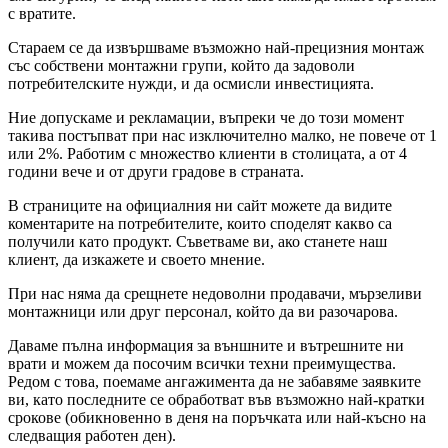
с вратите.
Стараем се да извършваме възможно най-прецизния монтаж
със собствени монтажни групи, който да задоволи
потребителските нужди, и да осмисли инвестицията.
Ние допускаме и рекламации, въпреки че до този момент
такива постъпват при нас изключително малко, не повече от 1
или 2%. Работим с множество клиенти в столицата, а от 4
години вече и от други градове в страната.
В страниците на официалния ни сайт можете да видите
коментарите на потребителите, които споделят какво са
получили като продукт. Съветваме ви, ако станете наш
клиент, да изкажете и своето мнение.
При нас няма да срещнете недоволни продавачи, мързеливи
монтажници или друг персонал, който да ви разочарова.
Даваме пълна информация за външните и вътрешните ни
врати и можем да посочим всички техни преимущества.
Редом с това, поемаме ангажимента да не забавяме заявките
ви, като последните се обработват във възможно най-кратки
срокове (обикновенно в деня на поръчката или най-късно на
следващия работен ден).