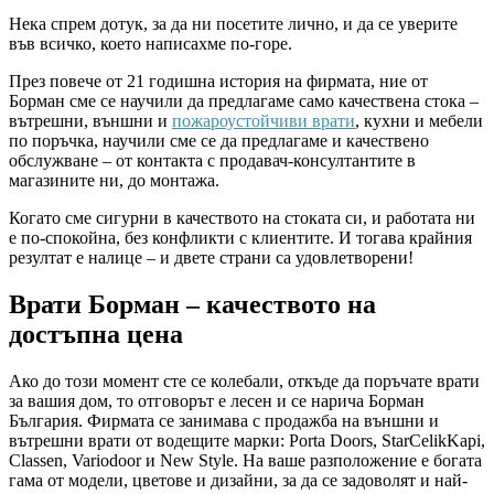
Нека спрем дотук, за да ни посетите лично, и да се уверите
във всичко, което написахме по-горе.
През повече от 21 годишна история на фирмата, ние от
Борман сме се научили да предлагаме само качествена стока –
вътрешни, външни и
пожароустойчиви врати
, кухни и мебели
по поръчка, научили сме се да предлагаме и качествено
обслужване – от контакта с продавач-консултантите в
магазините ни, до монтажа.
Когато сме сигурни в качеството на стоката си, и работата ни
е по-спокойна, без конфликти с клиентите. И тогава крайния
резултат е налице – и двете страни са удовлетворени!
Врати Борман – качеството на
достъпна цена
Ако до този момент сте се колебали, откъде да поръчате врати
за вашия дом, то отговорът е лесен и се нарича Борман
България. Фирмата се занимава с продажба на външни и
вътрешни врати от водещите марки: Porta Doors, StarCelikKapi,
Classen, Variodoor и New Style. На ваше разположение е богата
гама от модели, цветове и дизайни, за да се задоволят и най-