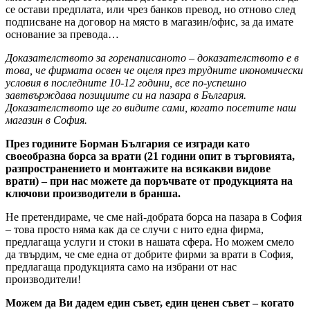
се остави предплата, или чрез банков превод, но отново след
подписване на договор на място в магазин/офис, за да имате
основание за превода…
Доказателството за горенаписаното – доказателството е в
това, че фирмата освен че оцеля през трудните икономически
условия в последните 10-12 години, все по-успешно
завтвърждава позициите си на пазара в България.
Доказателството ще го видите сами, когато посетите наш
магазин в София.
През годините Борман България се изгради като
своеобразна борса за врати (21 години опит в търговията,
разпространението и монтажите на всякакви видове
врати) – при нас можете да поръчвате от продукцията на
ключови производители в бранша.
Не претендираме, че сме най-добрата борса на пазара в София
– това просто няма как да се случи с нито една фирма,
предлагаща услуги и стоки в нашата сфера. Но можем смело
да твърдим, че сме една от добрите фирми за врати в София,
предлагаща продукцията само на избрани от нас
производители!
Можем да Ви дадем един съвет, един ценен съвет – когато