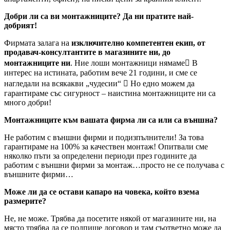
Добри ли са ви монтажниците? Да ни пратите най-
добрият!
Фирмата залага на
изключително компетентен екип, от
продавач-консултантите в магазините ни, до
монтажниците ни
. Ние лоши монтажници нямаме В
интерес на истината, работим вече 21 години, и сме се
нагледали на всякакви „чудесии“  Но едно можем да
гарантираме със сигурност – наистина монтажниците ни са
много добри!
Монтажниците към вашата фирма ли са или са външна?
Не работим с външни фирми и подизпълнители! За това
гарантираме на 100% за качествен монтаж! Опитвали сме
няколко пъти за определени периоди през годините да
работим с външни фирми за монтаж…просто не се получава с
външните фирми…
Може ли да се остави капаро на човека, който взема
размерите?
Не, не може. Трябва да посетите някой от магазините ни, на
място трябва да се подпише договор и там съответно може да