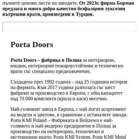
пълните ценови листи на заводите.
От 2023г. фирма Борман
предлага и много добро качество безфалцови луксозни
вътрешни врати, произведени в Турция.
Porta Doors
Porta Doors – фабрика в Полша
за интериорни,
входни, интериорни пожароустойчиви и технически
врати със специално предназначение.
Създадена през 1992 година – над 25 годишна история
на фирмата. Към 2017 година разполага със шест
фабрики за производство в Европа, с общ капацитет
над 70 000 комплекта (крила и каси) месечно.
Най-големият завод в Европа, с най-богат асортимент
на модели и цветове, в сравнение с останалите заводи.
Porta KMI Poland – Фабриката в Bolszewo е най-
голямото и най-модерно предприятие в Полша за
производство на интериорни, технически и
екстериорни врати; Porta KMI System, Porta KMI Metal