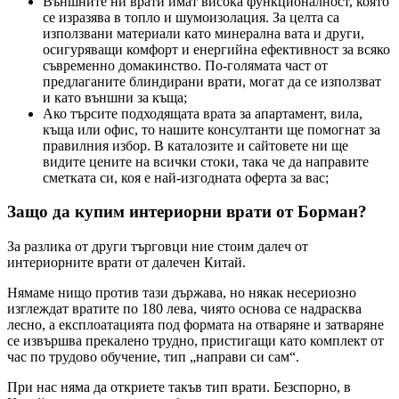
Външните ни врати имат висока функционалност, която
се изразява в топло и шумоизолация. За целта са
използвани материали като минерална вата и други,
осигуряващи комфорт и енергийна ефективност за всяко
съвременно домакинство. По-голямата част от
предлаганите блиндирани врати, могат да се използват
и като външни за къща;
Ако търсите подходящата врата за апартамент, вила,
къща или офис, то нашите консултанти ще помогнат за
правилния избор. В каталозите и сайтовете ни ще
видите цените на всички стоки, така че да направите
сметката си, коя е най-изгодната оферта за вас;
Защо да купим интериорни врати от Борман?
За разлика от други търговци ние стоим далеч от
интериорните врати от далечен Китай.
Нямаме нищо против тази държава, но някак несериозно
изглеждат вратите по 180 лева, чиято основа се надрасква
лесно, а експлоатацията под формата на отваряне и затваряне
се извършва прекалено трудно, пристигащи като комплект от
час по трудово обучение, тип „направи си сам“.
При нас няма да откриете такъв тип врати. Безспорно, в