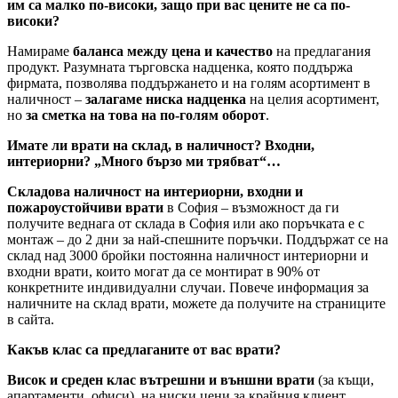
им са малко по-високи, защо при вас цените не са по-
високи?
Намираме
баланса между цена и качество
на предлагания
продукт. Разумната търговска надценка, която поддържа
фирмата, позволява поддържането и на голям асортимент в
наличност –
залагаме ниска надценка
на целия асортимент,
но
за сметка на това на по-голям оборот
.
Имате ли врати на склад, в наличност? Входни,
интериорни? „Много бързо ми трябват“…
Складова наличност на интериорни, входни и
пожароустойчиви врати
в София – възможност да ги
получите веднага от склада в София или ако поръчката е с
монтаж – до 2 дни за най-спешните поръчки. Поддържат се на
склад над 3000 бройки постоянна наличност интериорни и
входни врати, които могат да се монтират в 90% от
конкретните индивидуални случаи. Повече информация за
наличните на склад врати, можете да получите на страниците
в сайта.
Какъв клас са предлаганите от вас врати?
Висок и среден клас вътрешни и външни врати
(за къщи,
апартаменти, офиси), на ниски цени за крайния клиент.