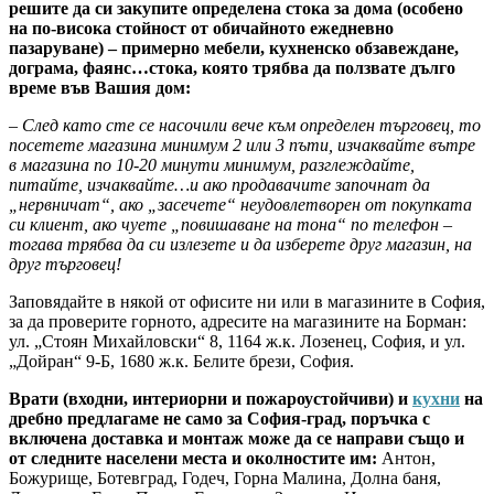
решите да си закупите определена стока за дома (особено
на по-висока стойност от обичайното ежедневно
пазаруване) – примерно мебели, кухненско обзавеждане,
дограма, фаянс…стока, която трябва да ползвате дълго
време във Вашия дом:
– След като сте се насочили вече към определен търговец, то
посетете магазина минимум 2 или 3 пъти, изчаквайте вътре
в магазина по 10-20 минути минимум, разглеждайте,
питайте, изчаквайте…и ако продавачите започнат да
„нервничат“, ако „засечете“ неудовлетворен от покупката
си клиент, ако чуете „повишаване на тона“ по телефон –
тогава трябва да си излезете и да изберете друг магазин, на
друг търговец!
Заповядайте в някой от офисите ни или в магазините в София,
за да проверите горното, адресите на магазините на Борман:
ул. „Стоян Михайловски“ 8, 1164 ж.к. Лозенец, София, и ул.
„Дойран“ 9-Б, 1680 ж.к. Белите брези, София.
Врати (входни, интериорни и пожароустойчиви) и
кухни
на
дребно предлагаме не само за София-град, поръчка с
включена доставка и монтаж може да се направи също и
от следните населени места и околностите им:
Антон,
Божурище, Ботевград, Годеч, Горна Малина, Долна баня,