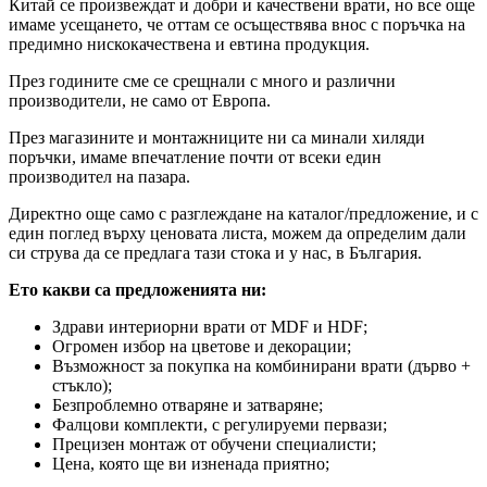
Китай се произвеждат и добри и качествени врати, но все още
имаме усещането, че оттам се осъществява внос с поръчка на
предимно нискокачествена и евтина продукция.
През годините сме се срещнали с много и различни
производители, не само от Европа.
През магазините и монтажниците ни са минали хиляди
поръчки, имаме впечатление почти от всеки един
производител на пазара.
Директно още само с разглеждане на каталог/предложение, и с
един поглед върху ценовата листа, можем да определим дали
си струва да се предлага тази стока и у нас, в България.
Ето какви са предложенията ни:
Здрави интериорни врати от MDF и HDF;
Огромен избор на цветове и декорации;
Възможност за покупка на комбинирани врати (дърво +
стъкло);
Безпроблемно отваряне и затваряне;
Фалцови комплекти, с регулируеми первази;
Прецизен монтаж от обучени специалисти;
Цена, която ще ви изненада приятно;