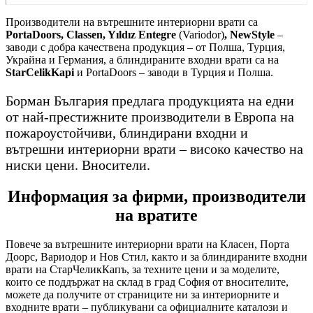
Производители на вътрешните интериорни врати са
PortaDoors, Classen, Yıldız Entegre
(Variodor)
, NewStyle
–
заводи с добра качествена продукция – от Полша, Турция,
Украйна и Германия, а блиндираните входни врати са на
StarCelikKapi
и PortaDoors – заводи в Турция и Полша.
Борман България предлага продукцията на едни
от най-престижните производители в Европа на
пожароустойчиви, блиндирани входни и
вътрешни интериорни врати – високо качество на
ниски цени. Вносители.
Информация за фирми, производители
на вратите
Повече за вътрешните интериорни врати на Класен, Порта
Доорс, Вариодор и Нов Стил, както и за блиндираните входни
врати на СтарЧеликКапъ, за техните цени и за моделите,
които се поддържат на склад в град София от вносителите,
можете да получите от страниците ни за интериорните и
входните врати – публикувани са официалните каталози и