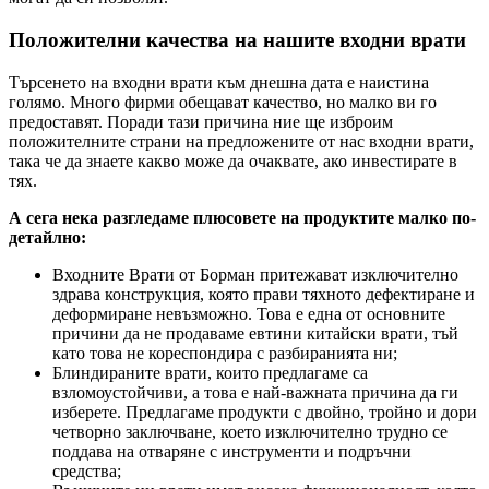
Положителни качества на нашите входни врати
Търсенето на входни врати към днешна дата е наистина
голямо. Много фирми обещават качество, но малко ви го
предоставят. Поради тази причина ние ще изброим
положителните страни на предложените от нас входни врати,
така че да знаете какво може да очаквате, ако инвестирате в
тях.
А сега нека разгледаме плюсовете на продуктите малко по-
детайлно:
Входните Врати от Борман притежават изключително
здрава конструкция, която прави тяхното дефектиране и
деформиране невъзможно. Това е една от основните
причини да не продаваме евтини китайски врати, тъй
като това не кореспондира с разбиранията ни;
Блиндираните врати, които предлагаме са
взломоустойчиви, а това е най-важната причина да ги
изберете. Предлагаме продукти с двойно, тройно и дори
четворно заключване, което изключително трудно се
поддава на отваряне с инструменти и подръчни
средства;