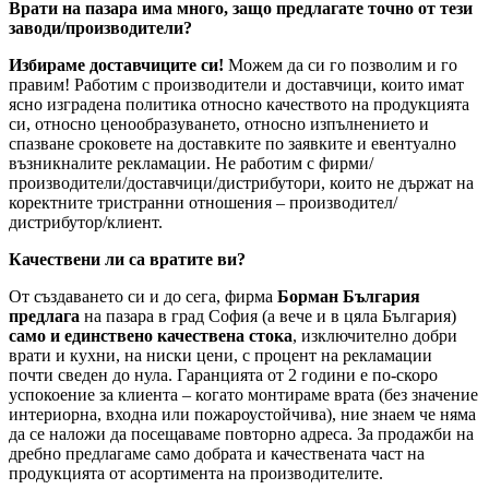
Врати на пазара има много, защо предлагате точно от тези
заводи/производители?
Избираме доставчиците си!
Можем да си го позволим и го
правим! Работим с производители и доставчици, които имат
ясно изградена политика относно качеството на продукцията
си, относно ценообразуването, относно изпълнението и
спазване сроковете на доставките по заявките и евентуално
възникналите рекламации. Не работим с фирми/
производители/доставчици/дистрибутори, които не държат на
коректните тристранни отношения – производител/
дистрибутор/клиент.
Качествени ли са вратите ви?
От създаването си и до сега, фирма
Борман България
предлага
на пазара в град София (а вече и в цяла България)
само и единствено качествена стока
, изключително добри
врати и кухни, на ниски цени, с процент на рекламации
почти сведен до нула. Гаранцията от 2 години е по-скоро
успокоение за клиента – когато монтираме врата (без значение
интериорна, входна или пожароустойчива), ние знаем че няма
да се наложи да посещаваме повторно адреса. За продажби на
дребно предлагаме само добрата и качествената част на
продукцията от асортимента на производителите.