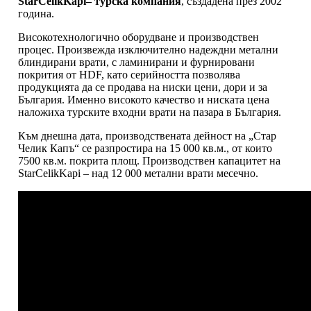
StarCelikKapi– турска компания
, създадена през 2002
година.
Високотехнологично оборудване и производствен
процес. Произвежда изключително надеждни метални
блиндирани врати, с ламинирани и фурнировани
покрития от HDF, като серийността позволява
продукцията да се продава на ниски цени, дори и за
България. Именно високото качество и ниската цена
наложиха турските входни врати на пазара в България.
Към днешна дата, производствената дейност на „Стар
Челик Капъ“ се разпростира на 15 000 кв.м., от които
7500 кв.м. покрита площ. Производствен капацитет на
StarCelikKapi – над 12 000 метални врати месечно.