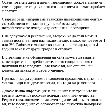
Освен това сме дали и дълги гаранционни срокове, макар че
сме сигурни, че след тяхното изтичане няма да имате проблем
с вратите.
Стараем се да извършваме възможно най-прецизния монтаж
със собствени монтажни групи, който да задоволи
потребителските нужди, и да осмисли инвестицията.
Ние допускаме и рекламации, въпреки че до този момент
такива постъпват при нас изключително малко, не повече от 1
или 2%. Работим с множество клиенти в столицата, а от 4
години вече и от други градове в страната.
В страниците на официалния ни сайт можете да видите
коментарите на потребителите, които споделят какво са
получили като продукт. Съветваме ви, ако станете наш
клиент, да изкажете и своето мнение.
При нас няма да срещнете недоволни продавачи, мързеливи
монтажници или друг персонал, който да ви разочарова.
Даваме пълна информация за външните и вътрешните ни
врати и можем да посочим всички техни преимущества.
Редом с това, поемаме ангажимента да не забавяме заявките
ви, като последните се обработват във възможно най-кратки