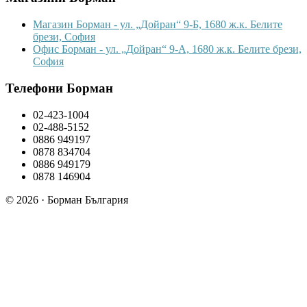
Магазин Борман - ул. „Дойран“ 9-Б, 1680 ж.к. Белите
брези, София
Офис Борман - ул. „Дойран“ 9-А, 1680 ж.к. Белите брези,
София
Телефони Борман
02-423-1004
02-488-5152
0886 949197
0878 834704
0886 949179
0878 146904
© 2026 · Борман България