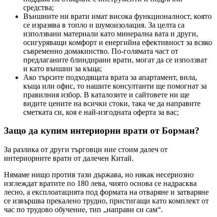
средства;
Външните ни врати имат висока функционалност, която
се изразява в топло и шумоизолация. За целта са
използвани материали като минерална вата и други,
осигуряващи комфорт и енергийна ефективност за всяко
съвременно домакинство. По-голямата част от
предлаганите блиндирани врати, могат да се използват
и като външни за къща;
Ако търсите подходящата врата за апартамент, вила,
къща или офис, то нашите консултанти ще помогнат за
правилния избор. В каталозите и сайтовете ни ще
видите цените на всички стоки, така че да направите
сметката си, коя е най-изгодната оферта за вас;
Защо да купим интериорни врати от Борман?
За разлика от други търговци ние стоим далеч от
интериорните врати от далечен Китай.
Нямаме нищо против тази държава, но някак несериозно
изглеждат вратите по 180 лева, чиято основа се надрасква
лесно, а експлоатацията под формата на отваряне и затваряне
се извършва прекалено трудно, пристигащи като комплект от
час по трудово обучение, тип „направи си сам“.