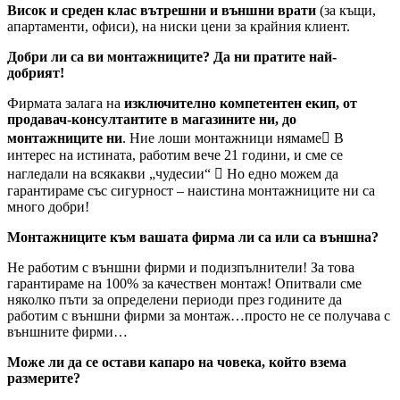
Висок и среден клас вътрешни и външни врати
(за къщи,
апартаменти, офиси), на ниски цени за крайния клиент.
Добри ли са ви монтажниците? Да ни пратите най-
добрият!
Фирмата залага на
изключително компетентен екип, от
продавач-консултантите в магазините ни, до
монтажниците ни
. Ние лоши монтажници нямаме В
интерес на истината, работим вече 21 години, и сме се
нагледали на всякакви „чудесии“  Но едно можем да
гарантираме със сигурност – наистина монтажниците ни са
много добри!
Монтажниците към вашата фирма ли са или са външна?
Не работим с външни фирми и подизпълнители! За това
гарантираме на 100% за качествен монтаж! Опитвали сме
няколко пъти за определени периоди през годините да
работим с външни фирми за монтаж…просто не се получава с
външните фирми…
Може ли да се остави капаро на човека, който взема
размерите?