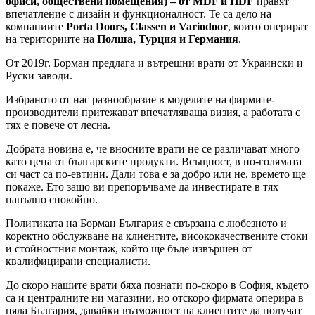
офиси, обществени помещения) – от MDF и HDF
правят
впечатление с дизайн и функционалност. Те са дело на
компаниите
Porta Doors, Classen и Variodoor
, които оперират
на териториите на
Полша, Турция и Германия
.
От 2019г. Борман предлага и вътрешни врати от Украински и
Руски заводи.
Избраното от нас разнообразие в моделите на фирмите-
производители притежават впечатляваща визия, а работата с
тях е повече от лесна.
Добрата новина е, че вносните врати не се различават много
като цена от българските продукти. Всъщност, в по-голямата
си част са по-евтини. Дали това е за добро или не, времето ще
покаже. Ето защо ви препоръчваме да инвестирате в тях
напълно спокойно.
Политиката на Борман България е свързана с любезното и
коректно обслужване на клиентите, висококачествените стоки
и стойностния монтаж, който ще бъде извършен от
квалифицирани специалисти.
До скоро нашите врати бяха познати по-скоро в София, където
са и централните ни магазини, но отскоро фирмата оперира в
цяла България, давайки възможност на клиентите да получат