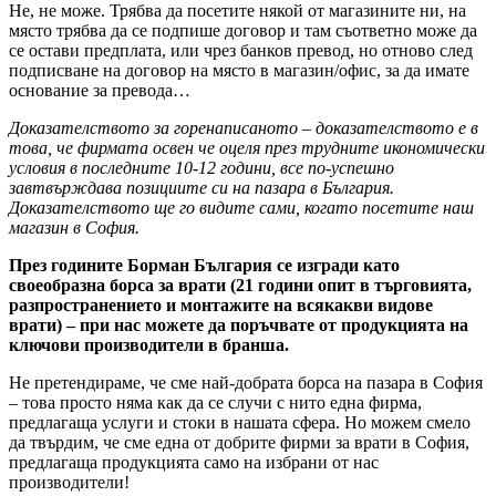
Не, не може. Трябва да посетите някой от магазините ни, на
място трябва да се подпише договор и там съответно може да
се остави предплата, или чрез банков превод, но отново след
подписване на договор на място в магазин/офис, за да имате
основание за превода…
Доказателството за горенаписаното – доказателството е в
това, че фирмата освен че оцеля през трудните икономически
условия в последните 10-12 години, все по-успешно
завтвърждава позициите си на пазара в България.
Доказателството ще го видите сами, когато посетите наш
магазин в София.
През годините Борман България се изгради като
своеобразна борса за врати (21 години опит в търговията,
разпространението и монтажите на всякакви видове
врати) – при нас можете да поръчвате от продукцията на
ключови производители в бранша.
Не претендираме, че сме най-добрата борса на пазара в София
– това просто няма как да се случи с нито една фирма,
предлагаща услуги и стоки в нашата сфера. Но можем смело
да твърдим, че сме една от добрите фирми за врати в София,
предлагаща продукцията само на избрани от нас
производители!