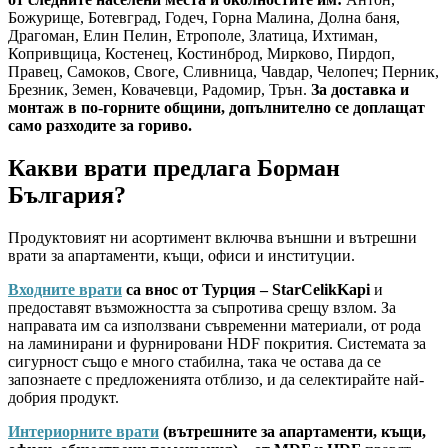
Божурище, Ботевград, Годеч, Горна Малина, Долна баня,
Драгоман, Елин Пелин, Етрополе, Златица, Ихтиман,
Копривщица, Костенец, Костинброд, Мирково, Пирдоп,
Правец, Самоков, Своге, Сливница, Чавдар, Челопеч; Перник,
Брезник, Земен, Ковачевци, Радомир, Трън.
За доставка и
монтаж в по-горните общини, допълнително се доплащат
само разходите за гориво.
Какви врати предлага Борман
България?
Продуктовият ни асортимент включва външни и вътрешни
врати за апартаменти, къщи, офиси и институции.
Входните врати
са внос от Турция – StarCelikKapi
и
предоставят възможността за съпротива срещу взлом. За
направата им са използвани съвременни материали, от рода
на ламинирани и фурнировани HDF покрития. Системата за
сигурност също е много стабилна, така че остава да се
запознаете с предложенията отблизо, и да селектирайте най-
добрия продукт.
Интериорните врати
(вътрешните за апартаменти, къщи,