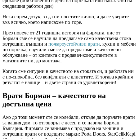
срокове (обикновенно в деня на поръчката или най-късно на
следващия работен ден).
Нека спрем дотук, за да ни посетите лично, и да се уверите
във всичко, което написахме по-горе.
През повече от 21 годишна история на фирмата, ние от
Борман сме се научили да предлагаме само качествена стока –
вътрешни, външни и
пожароустойчиви врати
, кухни и мебели
по поръчка, научили сме се да предлагаме и качествено
обслужване – от контакта с продавач-консултантите в
магазините ни, до монтажа.
Когато сме сигурни в качеството на стоката си, и работата ни
е по-спокойна, без конфликти с клиентите. И тогава крайния
резултат е налице – и двете страни са удовлетворени!
Врати Борман – качеството на
достъпна цена
Ако до този момент сте се колебали, откъде да поръчате врати
за вашия дом, то отговорът е лесен и се нарича Борман
България. Фирмата се занимава с продажба на външни и
вътрешни врати от водещите марки: Porta Doors, StarCelikKapi,