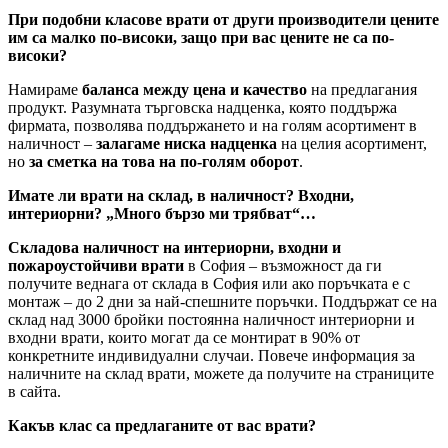
При подобни класове врати от други производители цените
им са малко по-високи, защо при вас цените не са по-
високи?
Намираме
баланса между цена и качество
на предлагания
продукт. Разумната търговска надценка, която поддържа
фирмата, позволява поддържането и на голям асортимент в
наличност –
залагаме ниска надценка
на целия асортимент,
но
за сметка на това на по-голям оборот
.
Имате ли врати на склад, в наличност? Входни,
интериорни? „Много бързо ми трябват“…
Складова наличност на интериорни, входни и
пожароустойчиви врати
в София – възможност да ги
получите веднага от склада в София или ако поръчката е с
монтаж – до 2 дни за най-спешните поръчки. Поддържат се на
склад над 3000 бройки постоянна наличност интериорни и
входни врати, които могат да се монтират в 90% от
конкретните индивидуални случаи. Повече информация за
наличните на склад врати, можете да получите на страниците
в сайта.
Какъв клас са предлаганите от вас врати?