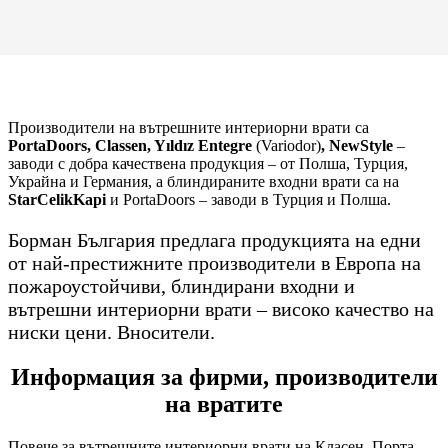
Производители на вътрешните интериорни врати са
PortaDoors, Classen, Yıldız Entegre
(Variodor)
, NewStyle
–
заводи с добра качествена продукция – от Полша, Турция,
Украйна и Германия, а блиндираните входни врати са на
StarCelikKapi
и PortaDoors – заводи в Турция и Полша.
Борман България предлага продукцията на едни
от най-престижните производители в Европа на
пожароустойчиви, блиндирани входни и
вътрешни интериорни врати – високо качество на
ниски цени. Вносители.
Информация за фирми, производители
на вратите
Повече за вътрешните интериорни врати на Класен, Порта