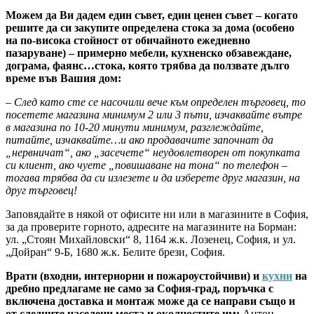
Можем да Ви дадем един съвет, един ценен съвет – когато
решите да си закупите определена стока за дома (особено
на по-висока стойност от обичайното ежедневно
пазаруване) – примерно мебели, кухненско обзавеждане,
дограма, фаянс…стока, която трябва да ползвате дълго
време във Вашия дом:
– След като сте се насочили вече към определен търговец, то
посетете магазина минимум 2 или 3 пъти, изчаквайте вътре
в магазина по 10-20 минути минимум, разглеждайте,
питайте, изчаквайте…и ако продавачите започнат да
„нервничат“, ако „засечете“ неудовлетворен от покупката
си клиент, ако чуете „повишаване на тона“ по телефон –
тогава трябва да си излезете и да изберете друг магазин, на
друг търговец!
Заповядайте в някой от офисите ни или в магазините в София,
за да проверите горното, адресите на магазините на Борман:
ул. „Стоян Михайловски“ 8, 1164 ж.к. Лозенец, София, и ул.
„Дойран“ 9-Б, 1680 ж.к. Белите брези, София.
Врати (входни, интериорни и пожароустойчиви) и
кухни
на
дребно предлагаме не само за София-град, поръчка с
включена доставка и монтаж може да се направи също и
от следните населени места и околностите им:
Антон,