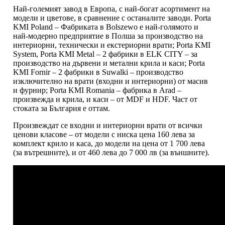
Най-големият завод в Европа, с най-богат асортимент на
модели и цветове, в сравнение с останалите заводи. Porta
KMI Poland – Фабриката в Bolszewo е най-голямото и
най-модерно предприятие в Полша за производство на
интериорни, технически и екстериорни врати; Porta KMI
System, Porta KMI Metal – 2 фабрики в ELK CITY – за
производство на дървени и метални крила и каси; Porta
KMI Fornir – 2 фабрики в Suwalki – производство
изключително на врати (входни и интериорни) от масив
и фурнир; Porta KMI Romania – фабрика в Arad –
произвежда и крила, и каси – от MDF и HDF. Част от
стоката за България е оттам.
Произвеждат се входни и интериорни врати от всички
ценови класове – от модели с ниска цена 160 лева за
комплект крило и каса, до модели на цена от 1 700 лева
(за вътрешните), и от 460 лева до 7 000 лв (за външните).