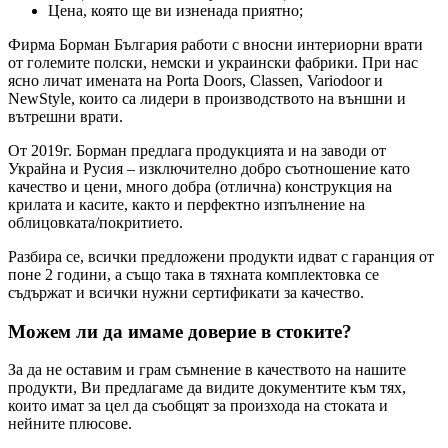
Цена, която ще ви изненада приятно;
Фирма Борман България работи с вносни интериорни врати
от големите полски, немски и украински фабрики. При нас
ясно личат имената на Porta Doors, Classen, Variodoor и
NewStyle, които са лидери в производството на външни и
вътрешни врати.
От 2019г. Борман предлага продукцията и на заводи от
Украйна и Русия – изключително добро съотношение като
качество и цени, много добра (отлична) конструкция на
крилата и касите, както и перфектно изпълнение на
облицовката/покритието.
Разбира се, всички предложени продукти идват с гаранция от
поне 2 години, а също така в тяхната комплектовка се
съдържат и всички нужни сертификати за качество.
Можем ли да имаме доверие в стоките?
За да не оставим и грам съмнение в качеството на нашите
продукти, Ви предлагаме да видите документите към тях,
които имат за цел да съобщят за произхода на стоката и
нейните плюсове.