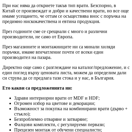
При нас няма да откриете такъв тип врати. Безспорно, в
Китай се произвеждат и добри и качествени врати, но все още
имаме усещането, че оттам се осъществява внос с поръчка на
предимно нискокачествена и евтина продукция.
През годините сме се срещнали с много и различни
производители, не само от Европа.
През магазините и монтажниците ни са минали хиляди
поръчки, имаме впечатление почти от всеки един
производител на пазара.
Директно още само с разглеждане на каталог/предложение, и с
един поглед върху ценовата листа, можем да определим дали
си струва да се предлага тази стока и у нас, в България.
Ето какви са предложенията ни:
Здрави интериорни врати от MDF и HDF;
Огромен избор на цветове и декорации;
Възможност за покупка на комбинирани врати (дърво +
стъкло);
Безпроблемно отваряне и затваряне;
Фалцови комплекти, с регулируеми первази;
Прецизен монтаж от обучени специалисти;