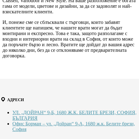
Classen, Variodoor и New Style. На ваше разположение е богата
гама от модели, цветове и дизайни, за да се задоволят и най-
взискателните клиенти.
И, понеже сме се сблъсквали с търговци, които забавят
клиентите ще напишем, че нашите врати могат да бъдат
монтирани и експресно. Това е така, защото разполагаме с
входни и интериорни врати на склад в София, от които може
да поръчате бързо и лесно. Вратите ще дойдат до вашия адрес
до няколко дни, без да се отклоняваме от предварителната
договорка.
АДРЕСИ
УЛ. „ДОЙРАН“ 9-Б, 1680 Ж.К. БЕЛИТЕ БРЕЗИ, СОФИЯ,
БЪЛГАРИЯ
Офис Борман – ул. „Дойран“ 9-А, 1680 ж.к. Белите брези,
София