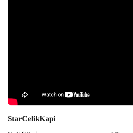
StarCelikKapi