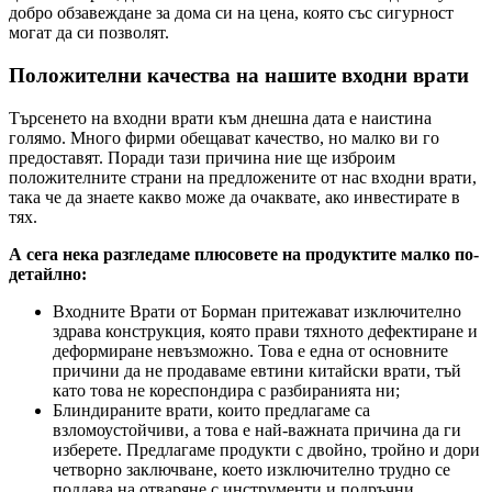
добро обзавеждане за дома си на цена, която със сигурност
могат да си позволят.
Положителни качества на нашите входни врати
Търсенето на входни врати към днешна дата е наистина
голямо. Много фирми обещават качество, но малко ви го
предоставят. Поради тази причина ние ще изброим
положителните страни на предложените от нас входни врати,
така че да знаете какво може да очаквате, ако инвестирате в
тях.
А сега нека разгледаме плюсовете на продуктите малко по-
детайлно:
Входните Врати от Борман притежават изключително
здрава конструкция, която прави тяхното дефектиране и
деформиране невъзможно. Това е една от основните
причини да не продаваме евтини китайски врати, тъй
като това не кореспондира с разбиранията ни;
Блиндираните врати, които предлагаме са
взломоустойчиви, а това е най-важната причина да ги
изберете. Предлагаме продукти с двойно, тройно и дори
четворно заключване, което изключително трудно се
поддава на отваряне с инструменти и подръчни