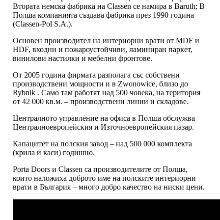
Втората немска фабрика на Classen се намира в Baruth; В
Полша компанията създава фабрика през 1990 година
(Classen-Pol S.A.).
Основен производител на интериорни врати от MDF и
HDF, входни и пожароустойчиви, ламиниран паркет,
винилови настилки и мебелни фронтове.
От 2005 година фирмата разполага със собствени
производствени мощности и в Zwonowice, близо до
Rybnik . Само там работят над 500 човека, на територия
от 42 000 кв.м. – производствени линии и складове.
Централното управление на офиса в Полша обслужва
Централноевропейския и Източноевропейския пазар.
Капацитет на полския завод – над 500 000 комплекта
(крила и каси) годишно.
Porta Doors и Classen са производителите от Полша,
които наложиха доброто име на полските интериорни
врати в България – много добро качество на ниски цени.