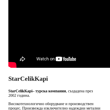
StarCelikKapi
StarCelikKapi– турска компания
, създадена през
2002 година.
Високотехнологично оборудване и производствен
процес. Произвежда изключително надеждни метални