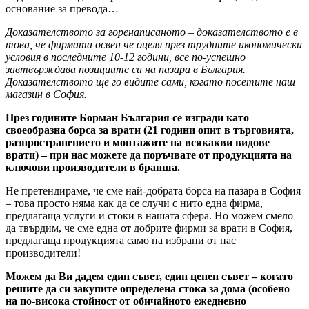
основание за превода…
Доказателството за горенаписаното – доказателството е в
това, че фирмата освен че оцеля през трудните икономически
условия в последните 10-12 години, все по-успешно
завтвърждава позициите си на пазара в България.
Доказателството ще го видите сами, когато посетите наш
магазин в София.
През годините Борман България се изгради като
своеобразна борса за врати (21 години опит в търговията,
разпространението и монтажите на всякакви видове
врати) – при нас можете да поръчвате от продукцията на
ключови производители в бранша.
Не претендираме, че сме най-добрата борса на пазара в София
– това просто няма как да се случи с нито една фирма,
предлагаща услуги и стоки в нашата сфера. Но можем смело
да твърдим, че сме една от добрите фирми за врати в София,
предлагаща продукцията само на избрани от нас
производители!
Можем да Ви дадем един съвет, един ценен съвет – когато
решите да си закупите определена стока за дома (особено
на по-висока стойност от обичайното ежедневно