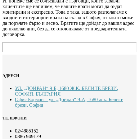
И, понеже сме се сблъсквали с търговци, които забавят
клиентите ще напишем, че нашите врати могат да бъдат
монтирани и експресно. Това е така, защото разполагаме с
входни и интериорни врати на склад в София, от които може
да поръчате бързо и лесно. Вратите ще дойдат до вашия адрес
до няколко дни, без да се отклоняваме от предварителната
договорка.
АДРЕСИ
УЛ. „ДОЙРАН“ 9-Б, 1680 Ж.К. БЕЛИТЕ БРЕЗИ,
СОФИЯ, БЪЛГАРИЯ
Офис Борман – ул. „Дойран“ 9-А, 1680 ж.к. Белите
брези, София
ТЕЛЕФОНИ
02/4885152
0886 949179