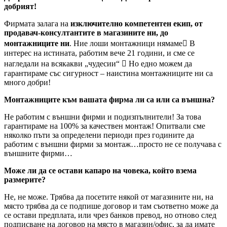
добрият!
Фирмата залага на
изключително компетентен екип, от
продавач-консултантите в магазините ни, до
монтажниците ни
. Ние лоши монтажници нямаме В
интерес на истината, работим вече 21 години, и сме се
нагледали на всякакви „чудесии“  Но едно можем да
гарантираме със сигурност – наистина монтажниците ни са
много добри!
Монтажниците към вашата фирма ли са или са външна?
Не работим с външни фирми и подизпълнители! За това
гарантираме на 100% за качествен монтаж! Опитвали сме
няколко пъти за определени периоди през годините да
работим с външни фирми за монтаж…просто не се получава с
външните фирми…
Може ли да се остави капаро на човека, който взема
размерите?
Не, не може. Трябва да посетите някой от магазините ни, на
място трябва да се подпише договор и там съответно може да
се остави предплата, или чрез банков превод, но отново след
подписване на договор на място в магазин/офис, за да имате