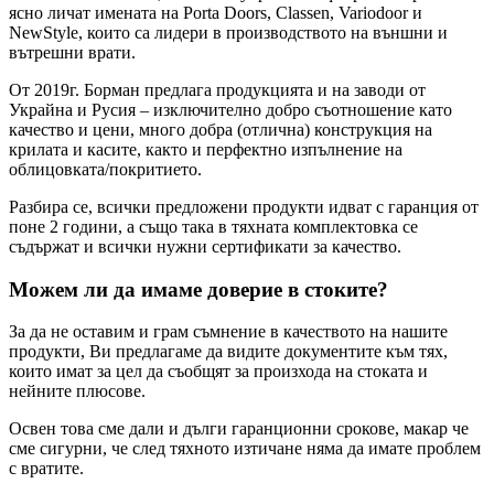
ясно личат имената на Porta Doors, Classen, Variodoor и
NewStyle, които са лидери в производството на външни и
вътрешни врати.
От 2019г. Борман предлага продукцията и на заводи от
Украйна и Русия – изключително добро съотношение като
качество и цени, много добра (отлична) конструкция на
крилата и касите, както и перфектно изпълнение на
облицовката/покритието.
Разбира се, всички предложени продукти идват с гаранция от
поне 2 години, а също така в тяхната комплектовка се
съдържат и всички нужни сертификати за качество.
Можем ли да имаме доверие в стоките?
За да не оставим и грам съмнение в качеството на нашите
продукти, Ви предлагаме да видите документите към тях,
които имат за цел да съобщят за произхода на стоката и
нейните плюсове.
Освен това сме дали и дълги гаранционни срокове, макар че
сме сигурни, че след тяхното изтичане няма да имате проблем
с вратите.