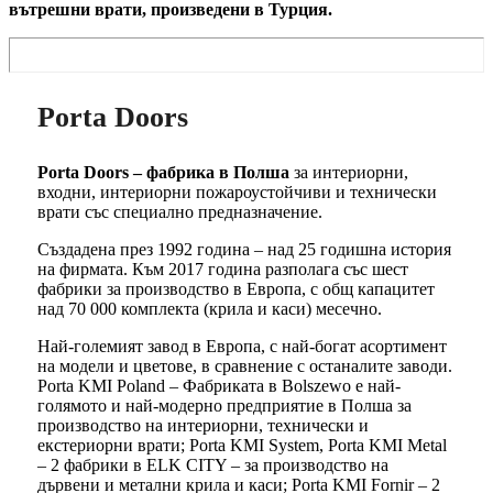
вътрешни врати, произведени в Турция.
Porta Doors
Porta Doors – фабрика в Полша
за интериорни,
входни, интериорни пожароустойчиви и технически
врати със специално предназначение.
Създадена през 1992 година – над 25 годишна история
на фирмата. Към 2017 година разполага със шест
фабрики за производство в Европа, с общ капацитет
над 70 000 комплекта (крила и каси) месечно.
Най-големият завод в Европа, с най-богат асортимент
на модели и цветове, в сравнение с останалите заводи.
Porta KMI Poland – Фабриката в Bolszewo е най-
голямото и най-модерно предприятие в Полша за
производство на интериорни, технически и
екстериорни врати; Porta KMI System, Porta KMI Metal
– 2 фабрики в ELK CITY – за производство на
дървени и метални крила и каси; Porta KMI Fornir – 2