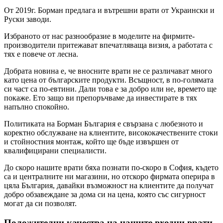
От 2019г. Борман предлага и вътрешни врати от Украински и
Руски заводи.
Избраното от нас разнообразие в моделите на фирмите-
производители притежават впечатляваща визия, а работата с
тях е повече от лесна.
Добрата новина е, че вносните врати не се различават много
като цена от българските продукти. Всъщност, в по-голямата
си част са по-евтини. Дали това е за добро или не, времето ще
покаже. Ето защо ви препоръчваме да инвестирате в тях
напълно спокойно.
Политиката на Борман България е свързана с любезното и
коректно обслужване на клиентите, висококачествените стоки
и стойностния монтаж, който ще бъде извършен от
квалифицирани специалисти.
До скоро нашите врати бяха познати по-скоро в София, където
са и централните ни магазини, но отскоро фирмата оперира в
цяла България, давайки възможност на клиентите да получат
добро обзавеждане за дома си на цена, която със сигурност
могат да си позволят.
Положителни качества на нашите входни врати