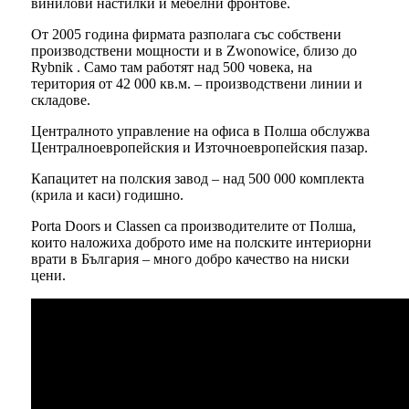
винилови настилки и мебелни фронтове.
От 2005 година фирмата разполага със собствени
производствени мощности и в Zwonowice, близо до
Rybnik . Само там работят над 500 човека, на
територия от 42 000 кв.м. – производствени линии и
складове.
Централното управление на офиса в Полша обслужва
Централноевропейския и Източноевропейския пазар.
Капацитет на полския завод – над 500 000 комплекта
(крила и каси) годишно.
Porta Doors и Classen са производителите от Полша,
които наложиха доброто име на полските интериорни
врати в България – много добро качество на ниски
цени.