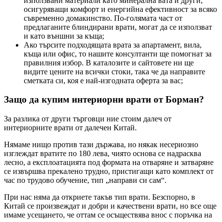
използвани материали като минерална вата и други,
осигуряващи комфорт и енергийна ефективност за всяко
съвременно домакинство. По-голямата част от
предлаганите блиндирани врати, могат да се използват
и като външни за къща;
Ако търсите подходящата врата за апартамент, вила,
къща или офис, то нашите консултанти ще помогнат за
правилния избор. В каталозите и сайтовете ни ще
видите цените на всички стоки, така че да направите
сметката си, коя е най-изгодната оферта за вас;
Защо да купим интериорни врати от Борман?
За разлика от други търговци ние стоим далеч от
интериорните врати от далечен Китай.
Нямаме нищо против тази държава, но някак несериозно
изглеждат вратите по 180 лева, чиято основа се надрасква
лесно, а експлоатацията под формата на отваряне и затваряне
се извършва прекалено трудно, пристигащи като комплект от
час по трудово обучение, тип „направи си сам“.
При нас няма да откриете такъв тип врати. Безспорно, в
Китай се произвеждат и добри и качествени врати, но все още
имаме усещането, че оттам се осъществява внос с поръчка на