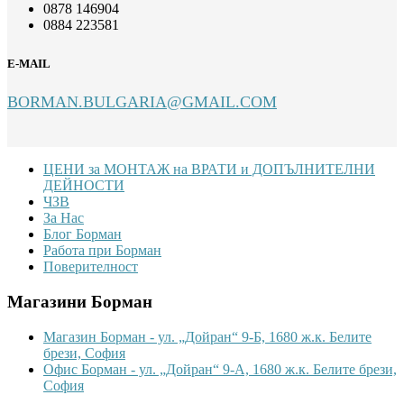
0878 146904
0884 223581
E-MAIL
BORMAN.BULGARIA@GMAIL.COM
Footer
ЦЕНИ за МОНТАЖ на ВРАТИ и ДОПЪЛНИТЕЛНИ
ДЕЙНОСТИ
ЧЗВ
За Нас
Блог Борман
Работа при Борман
Поверителност
Магазини Борман
Магазин Борман - ул. „Дойран“ 9-Б, 1680 ж.к. Белите
брези, София
Офис Борман - ул. „Дойран“ 9-А, 1680 ж.к. Белите брези,
София