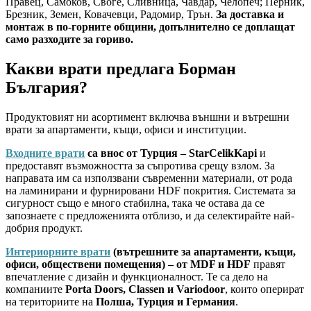
Правец, Самоков, Своге, Сливница, Чавдар, Челопеч; Перник,
Брезник, Земен, Ковачевци, Радомир, Трън.
За доставка и
монтаж в по-горните общини, допълнително се доплащат
само разходите за гориво.
Какви врати предлага Борман
България?
Продуктовият ни асортимент включва външни и вътрешни
врати за апартаменти, къщи, офиси и институции.
Входните врати
са внос от Турция – StarCelikKapi
и
предоставят възможността за съпротива срещу взлом. За
направата им са използвани съвременни материали, от рода
на ламинирани и фурнировани HDF покрития. Системата за
сигурност също е много стабилна, така че остава да се
запознаете с предложенията отблизо, и да селектирайте най-
добрия продукт.
Интериорните врати
(вътрешните за апартаменти, къщи,
офиси, обществени помещения) – от MDF и HDF
правят
впечатление с дизайн и функционалност. Те са дело на
компаниите
Porta Doors, Classen и Variodoor
, които оперират
на териториите на
Полша, Турция и Германия
.