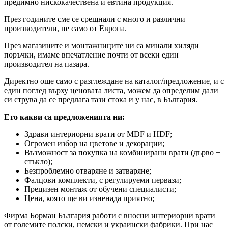
предимно нискокачествена и евтина продукция.
През годините сме се срещнали с много и различни
производители, не само от Европа.
През магазините и монтажниците ни са минали хиляди
поръчки, имаме впечатление почти от всеки един
производител на пазара.
Директно още само с разглеждане на каталог/предложение, и с
един поглед върху ценовата листа, можем да определим дали
си струва да се предлага тази стока и у нас, в България.
Ето какви са предложенията ни:
Здрави интериорни врати от MDF и HDF;
Огромен избор на цветове и декорации;
Възможност за покупка на комбинирани врати (дърво +
стъкло);
Безпроблемно отваряне и затваряне;
Фалцови комплекти, с регулируеми первази;
Прецизен монтаж от обучени специалисти;
Цена, която ще ви изненада приятно;
Фирма Борман България работи с вносни интериорни врати
от големите полски, немски и украински фабрики. При нас