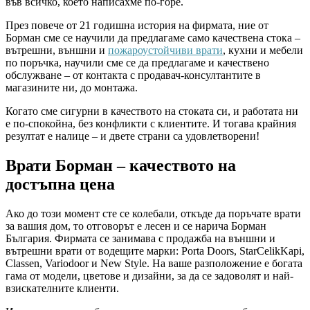
във всичко, което написахме по-горе.
През повече от 21 годишна история на фирмата, ние от
Борман сме се научили да предлагаме само качествена стока –
вътрешни, външни и
пожароустойчиви врати
, кухни и мебели
по поръчка, научили сме се да предлагаме и качествено
обслужване – от контакта с продавач-консултантите в
магазините ни, до монтажа.
Когато сме сигурни в качеството на стоката си, и работата ни
е по-спокойна, без конфликти с клиентите. И тогава крайния
резултат е налице – и двете страни са удовлетворени!
Врати Борман – качеството на
достъпна цена
Ако до този момент сте се колебали, откъде да поръчате врати
за вашия дом, то отговорът е лесен и се нарича Борман
България. Фирмата се занимава с продажба на външни и
вътрешни врати от водещите марки: Porta Doors, StarCelikKapi,
Classen, Variodoor и New Style. На ваше разположение е богата
гама от модели, цветове и дизайни, за да се задоволят и най-
взискателните клиенти.