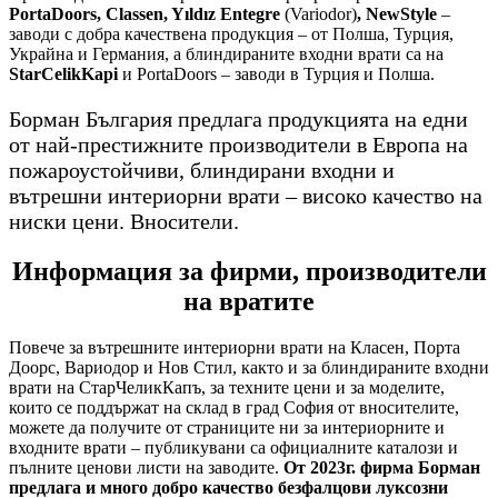
PortaDoors, Classen, Yıldız Entegre
(Variodor)
, NewStyle
–
заводи с добра качествена продукция – от Полша, Турция,
Украйна и Германия, а блиндираните входни врати са на
StarCelikKapi
и PortaDoors – заводи в Турция и Полша.
Борман България предлага продукцията на едни
от най-престижните производители в Европа на
пожароустойчиви, блиндирани входни и
вътрешни интериорни врати – високо качество на
ниски цени. Вносители.
Информация за фирми, производители
на вратите
Повече за вътрешните интериорни врати на Класен, Порта
Доорс, Вариодор и Нов Стил, както и за блиндираните входни
врати на СтарЧеликКапъ, за техните цени и за моделите,
които се поддържат на склад в град София от вносителите,
можете да получите от страниците ни за интериорните и
входните врати – публикувани са официалните каталози и
пълните ценови листи на заводите.
От 2023г. фирма Борман
предлага и много добро качество безфалцови луксозни