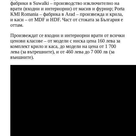
фабрики в Suwalki – производство изключително на
врати (входни и интериорни) от масив и фурнир; Porta
KMI Romania – фабрика в Arad – произвежда и крила,
и каси – от MDF и HDF. Част от стоката за България е
оттам.
Произвеждат се входни и интериорни врати от всички
ценови класове – от модели с ниска цена 160 лева за
комплект крило и каса, до модели на цена от 1 700
лева (за вътрешните), и от 460 лева до 7 000 лв (за
външните).