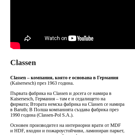
Classen
Classen – компания, която е основана в Германия
(Kaisersesch) през 1963 година.
Първата фабрика на Classen и досега се намира в
Kaisersesch, Германия – там е и седалището на
фирмата; Втората немска фабрика на Classen се намира
в Baruth; В Полша компанията създава фабрика през
1990 година (Classen-Pol S.A.).
Основен производител на интериорни врати от MDF
и HDF, входни и пожароустойчиви, ламиниран паркет,