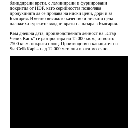
блиндирани врати, с ламинирани и фурнировани
покрития от HDF, като серийността позволява
продукцията да се продава на ниски цени, дори и за
България. Именно високото качество и ниската цена
наложиха турските входни врати на пазара в България.
Към днешна дата, производствената дейност на „Стар
Челик Капъ“ се разпростира на 15 000 кв.м., от които
7500 кв.м. покрита площ. Производствен капацитет на
StarCelikKapi – над 12 000 метални врати месечно.