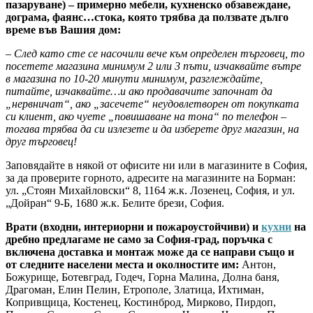
пазаруване) – примерно мебели, кухненско обзавеждане,
дограма, фаянс…стока, която трябва да ползвате дълго
време във Вашия дом:
– След като сте се насочили вече към определен търговец, то
посетете магазина минимум 2 или 3 пъти, изчаквайте вътре
в магазина по 10-20 минути минимум, разглеждайте,
питайте, изчаквайте…и ако продавачите започнат да
„нервничат“, ако „засечете“ неудовлетворен от покупката
си клиент, ако чуете „повишаване на тона“ по телефон –
тогава трябва да си излезете и да изберете друг магазин, на
друг търговец!
Заповядайте в някой от офисите ни или в магазините в София,
за да проверите горното, адресите на магазините на Борман:
ул. „Стоян Михайловски“ 8, 1164 ж.к. Лозенец, София, и ул.
„Дойран“ 9-Б, 1680 ж.к. Белите брези, София.
Врати (входни, интериорни и пожароустойчиви) и
кухни
на
дребно предлагаме не само за София-град, поръчка с
включена доставка и монтаж може да се направи също и
от следните населени места и околностите им:
Антон,
Божурище, Ботевград, Годеч, Горна Малина, Долна баня,
Драгоман, Елин Пелин, Етрополе, Златица, Ихтиман,
Копривщица, Костенец, Костинброд, Мирково, Пирдоп,