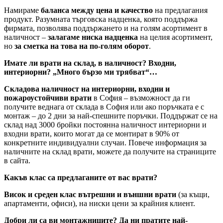
Намираме
баланса между цена и качество
на предлагания
продукт. Разумната търговска надценка, която поддържа
фирмата, позволява поддържането и на голям асортимент в
наличност –
залагаме ниска надценка
на целия асортимент,
но
за сметка на това на по-голям оборот
.
Имате ли врати на склад, в наличност? Входни,
интериорни? „Много бързо ми трябват“…
Складова наличност на интериорни, входни и
пожароустойчиви врати
в София – възможност да ги
получите веднага от склада в София или ако поръчката е с
монтаж – до 2 дни за най-спешните поръчки. Поддържат се на
склад над 3000 бройки постоянна наличност интериорни и
входни врати, които могат да се монтират в 90% от
конкретните индивидуални случаи. Повече информация за
наличните на склад врати, можете да получите на страниците
в сайта.
Какъв клас са предлаганите от вас врати?
Висок и среден клас вътрешни и външни врати
(за къщи,
апартаменти, офиси), на ниски цени за крайния клиент.
Добри ли са ви монтажниците? Да ни пратите най-