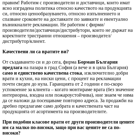
правим! Работим с производители и доставчици, които имат
ясно изградена политика относно качеството на продукцията
си, относно ценообразуването, относно изпълнението и
спазване сроковете на доставките по заявките и евентуално
възникналите рекламации. Не работим с фирми/
производители/доставчици/дистрибутори, които не държат на
коректните тристранни отношения – производител/
дистрибутор/клиент.
Качествени ли са вратите ви?
От създаването си и до сега, фирма
Борман България
предлага
на пазара в град София (а вече и в цяла България)
само и единствено качествена стока
, изключително добри
врати и кухни, на ниски цени, с процент на рекламации
почти сведен до нула. Гаранцията от 2 години е по-скоро
успокоение за клиента – когато монтираме врата (без значение
интериорна, входна или пожароустойчива), ние знаем че няма
да се наложи да посещаваме повторно адреса. За продажби на
дребно предлагаме само добрата и качествената част на
продукцията от асортимента на производителите.
При подобни класове врати от други производители цените
им са малко по-високи, защо при вас цените не са по-
високи?