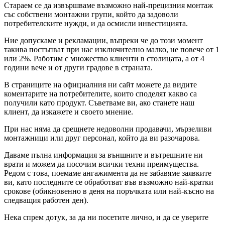
Стараем се да извършваме възможно най-прецизния монтаж
със собствени монтажни групи, който да задоволи
потребителските нужди, и да осмисли инвестицията.
Ние допускаме и рекламации, въпреки че до този момент
такива постъпват при нас изключително малко, не повече от 1
или 2%. Работим с множество клиенти в столицата, а от 4
години вече и от други градове в страната.
В страниците на официалния ни сайт можете да видите
коментарите на потребителите, които споделят какво са
получили като продукт. Съветваме ви, ако станете наш
клиент, да изкажете и своето мнение.
При нас няма да срещнете недоволни продавачи, мързеливи
монтажници или друг персонал, който да ви разочарова.
Даваме пълна информация за външните и вътрешните ни
врати и можем да посочим всички техни преимущества.
Редом с това, поемаме ангажимента да не забавяме заявките
ви, като последните се обработват във възможно най-кратки
срокове (обикновенно в деня на поръчката или най-късно на
следващия работен ден).
Нека спрем дотук, за да ни посетите лично, и да се уверите