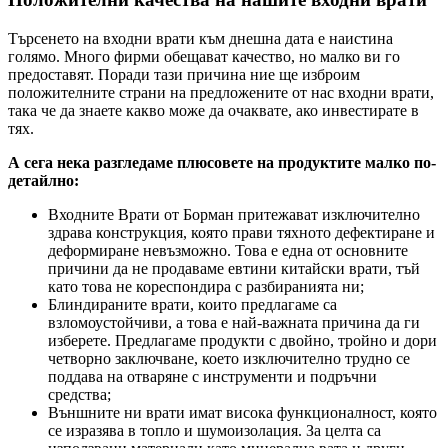
Търсенето на входни врати към днешна дата е наистина
голямо. Много фирми обещават качество, но малко ви го
предоставят. Поради тази причина ние ще изброим
положителните страни на предложените от нас входни врати,
така че да знаете какво може да очаквате, ако инвестирате в
тях.
А сега нека разгледаме плюсовете на продуктите малко по-
детайлно:
Входните Врати от Борман притежават изключително
здрава конструкция, която прави тяхното дефектиране и
деформиране невъзможно. Това е една от основните
причини да не продаваме евтини китайски врати, тъй
като това не кореспондира с разбиранията ни;
Блиндираните врати, които предлагаме са
взломоустойчиви, а това е най-важната причина да ги
изберете. Предлагаме продукти с двойно, тройно и дори
четворно заключване, което изключително трудно се
поддава на отваряне с инструменти и подръчни
средства;
Външните ни врати имат висока функционалност, която
се изразява в топло и шумоизолация. За целта са