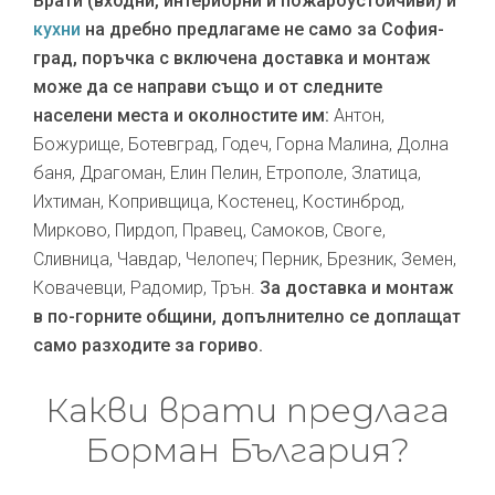
Врати (входни, интериорни и пожароустойчиви) и
кухни
на дребно предлагаме не само за София-
град, поръчка с включена доставка и монтаж
може да се направи също и от следните
населени места и околностите им:
Антон,
Божурище, Ботевград, Годеч, Горна Малина, Долна
баня, Драгоман, Елин Пелин, Етрополе, Златица,
Ихтиман, Копривщица, Костенец, Костинброд,
Мирково, Пирдоп, Правец, Самоков, Своге,
Сливница, Чавдар, Челопеч; Перник, Брезник, Земен,
Ковачевци, Радомир, Трън.
За доставка и монтаж
в по-горните общини, допълнително се доплащат
само разходите за гориво.
Какви врати предлага
Борман България?