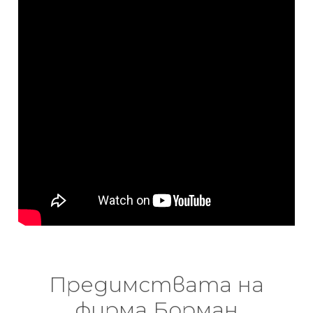
Предимствата на
фирма Борман