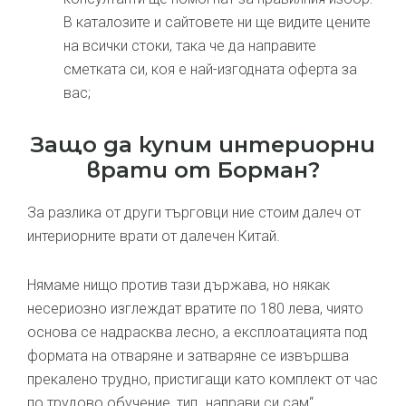
В каталозите и сайтовете ни ще видите цените
на всички стоки, така че да направите
сметката си, коя е най-изгодната оферта за
вас;
Защо да купим интериорни
врати от Борман?
За разлика от други търговци ние стоим далеч от
интериорните врати от далечен Китай.
Нямаме нищо против тази държава, но някак
несериозно изглеждат вратите по 180 лева, чиято
основа се надрасква лесно, а експлоатацията под
формата на отваряне и затваряне се извършва
прекалено трудно, пристигащи като комплект от час
по трудово обучение, тип „направи си сам“.