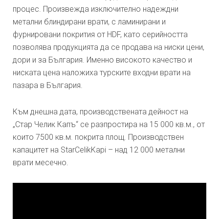
процес. Произвежда изключително надеждни
метални блиндирани врати, с ламинирани и
фурнировани покрития от HDF, като серийността
позволява продукцията да се продава на ниски цени,
дори и за България. Именно високото качество и
ниската цена наложиха турските входни врати на
пазара в България.
Към днешна дата, производствената дейност на
„Стар Челик Капъ“ се разпростира на 15 000 кв.м., от
които 7500 кв.м. покрита площ. Производствен
капацитет на StarCelikKapi – над 12 000 метални
врати месечно.