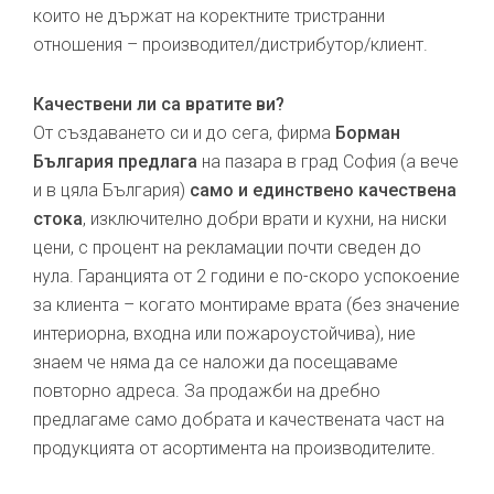
които не държат на коректните тристранни
отношения – производител/дистрибутор/клиент.
Качествени ли са вратите ви?
От създаването си и до сега, фирма
Борман
България предлага
на пазара в град София (а вече
и в цяла България)
само и единствено качествена
стока
, изключително добри врати и кухни, на ниски
цени, с процент на рекламации почти сведен до
нула. Гаранцията от 2 години е по-скоро успокоение
за клиента – когато монтираме врата (без значение
интериорна, входна или пожароустойчива), ние
знаем че няма да се наложи да посещаваме
повторно адреса. За продажби на дребно
предлагаме само добрата и качествената част на
продукцията от асортимента на производителите.