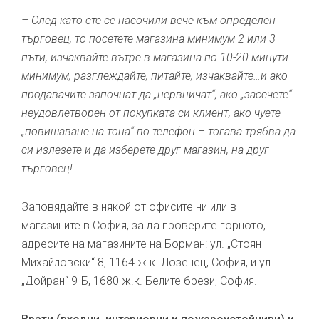
– След като сте се насочили вече към определен
търговец, то посетете магазина минимум 2 или 3
пъти, изчаквайте вътре в магазина по 10-20 минути
минимум, разглеждайте, питайте, изчаквайте…и ако
продавачите започнат да „нервничат“, ако „засечете“
неудовлетворен от покупката си клиент, ако чуете
„повишаване на тона“ по телефон – тогава трябва да
си излезете и да изберете друг магазин, на друг
търговец!
Заповядайте в някой от офисите ни или в
магазините в София, за да проверите горното,
адресите на магазините на Борман: ул. „Стоян
Михайловски“ 8, 1164 ж.к. Лозенец, София, и ул.
„Дойран“ 9-Б, 1680 ж.к. Белите брези, София.