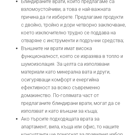
Блиндираните врати, които предлагаме са
взломоустойчиви, а това е най-важната
причина да ги изберете. Предлагаме продукти
с двойно, тройно и дори четворно заключване,
което изключително трудно се поддава на
отваряне с инструменти и подръчни средства;
Външните ни врати имат висока
функционалност, която се изразява в топло и
шумоизолация. За целта са използвани
материали като минерална вата и други,
осигуряващи комфорт и енергийна
ефективност за всяко съвременно
домакинство. По-голямата част от
предлаганите блиндирани врати, могат да се
използват и като външни за къща;
Ако търсите подходящата врата за
апартамент, вила, къща или офис, то нашите
консултанти ще помогнат за правилния избор.