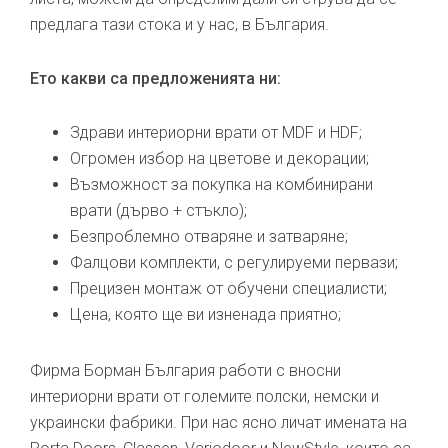
предлага тази стока и у нас, в България.
Ето какви са предложенията ни:
Здрави интериорни врати от MDF и HDF;
Огромен избор на цветове и декорации;
Възможност за покупка на комбинирани
врати (дърво + стъкло);
Безпроблемно отваряне и затваряне;
Фалцови комплекти, с регулируеми первази;
Прецизен монтаж от обучени специалисти;
Цена, която ще ви изненада приятно;
Фирма Борман България работи с вносни
интериорни врати от големите полски, немски и
украински фабрики. При нас ясно личат имената на