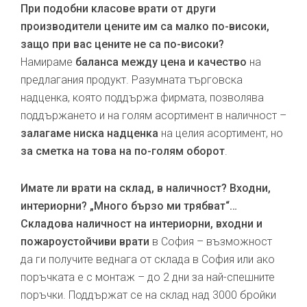
При подобни класове врати от други
производители цените им са малко по-високи,
защо при вас цените не са по-високи?
Намираме
баланса между цена и качество
на
предлагания продукт. Разумната търговска
надценка, която поддържа фирмата, позволява
поддържането и на голям асортимент в наличност –
залагаме ниска надценка
на целия асортимент, но
за сметка на това на по-голям оборот
.
Имате ли врати на склад, в наличност? Входни,
интериорни? „Много бързо ми трябват“…
Складова наличност на интериорни, входни и
пожароустойчиви врати
в София – възможност
да ги получите веднага от склада в София или ако
поръчката е с монтаж – до 2 дни за най-спешните
поръчки. Поддържат се на склад над 3000 бройки