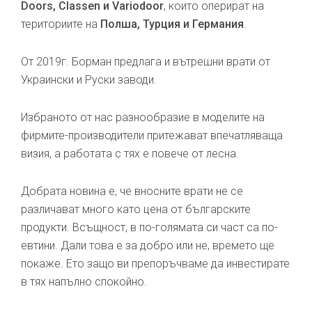
Doors, Classen и Variodoor
, които оперират на
териториите на
Полша, Турция и Германия
.
От 2019г. Борман предлага и вътрешни врати от
Украински и Руски заводи.
Избраното от нас разнообразие в моделите на
фирмите-производители притежават впечатляваща
визия, а работата с тях е повече от лесна.
Добрата новина е, че вносните врати не се
различават много като цена от българските
продукти. Всъщност, в по-голямата си част са по-
евтини. Дали това е за добро или не, времето ще
покаже. Ето защо ви препоръчваме да инвестирате
в тях напълно спокойно.