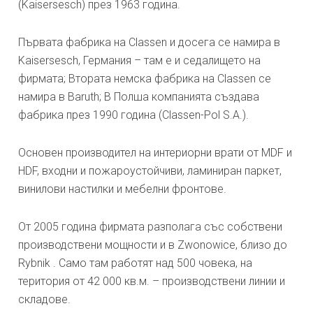
(Kaisersesch) през 1963 година.
Първата фабрика на Classen и досега се намира в
Kaisersesch, Германия – там е и седалището на
фирмата; Втората немска фабрика на Classen се
намира в Baruth; В Полша компанията създава
фабрика през 1990 година (Classen-Pol S.A.).
Основен производител на интериорни врати от MDF и
HDF, входни и пожароустойчиви, ламиниран паркет,
винилови настилки и мебелни фронтове.
От 2005 година фирмата разполага със собствени
производствени мощности и в Zwonowice, близо до
Rybnik . Само там работят над 500 човека, на
територия от 42 000 кв.м. – производствени линии и
складове.