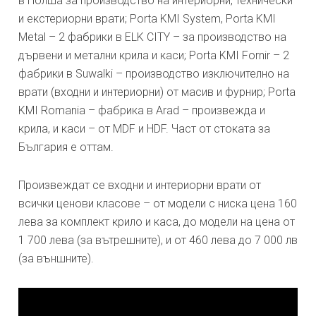
в Полша за производство на интериорни, технически
и екстериорни врати; Porta KMI System, Porta KMI
Metal – 2 фабрики в ELK CITY – за производство на
дървени и метални крила и каси; Porta KMI Fornir – 2
фабрики в Suwalki – производство изключително на
врати (входни и интериорни) от масив и фурнир; Porta
KMI Romania – фабрика в Arad – произвежда и
крила, и каси – от MDF и HDF. Част от стоката за
България е оттам.
Произвеждат се входни и интериорни врати от
всички ценови класове – от модели с ниска цена 160
лева за комплект крило и каса, до модели на цена от
1 700 лева (за вътрешните), и от 460 лева до 7 000 лв
(за външните).