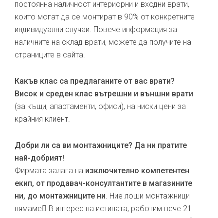
постоянна наличност интериорни и входни врати,
които могат да се монтират в 90% от конкретните
индивидуални случаи. Повече информация за
наличните на склад врати, можете да получите на
страниците в сайта.
Какъв клас са предлаганите от вас врати?
Висок и среден клас вътрешни и външни врати
(за къщи, апартаменти, офиси), на ниски цени за
крайния клиент.
Добри ли са ви монтажниците? Да ни пратите
най-добрият!
Фирмата залага на
изключително компетентен
екип, от продавач-консултантите в магазините
ни, до монтажниците ни
. Ние лоши монтажници
нямаме В интерес на истината, работим вече 21