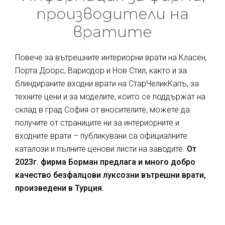
производители на
вратите
Повече за вътрешните интериорни врати на Класен,
Порта Доорс, Вариодор и Нов Стил, както и за
блиндираните входни врати на СтарЧеликКапъ, за
техните цени и за моделите, които се поддържат на
склад в град София от вносителите, можете да
получите от страниците ни за интериорните и
входните врати – публикувани са официалните
каталози и пълните ценови листи на заводите.
От
2023г. фирма Борман предлага и много добро
качество безфалцови луксозни вътрешни врати,
произведени в Турция.