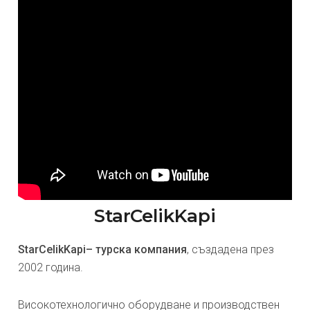
StarCelikKapi
StarCelikKapi– турска компания
, създадена през
2002 година.
Високотехнологично оборудване и производствен