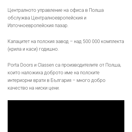
Централното управление на офиса в Полша
обслужва Централноевропейския и
Източноевропейския пазар.
Капацитет на полския завод – над 500 000 комплекта
(крила и каси) годишно.
Porta Doors и Classen са производителите от Полша,
които наложиха доброто име на полските
интериорни врати в България – много добро
качество на ниски цени.