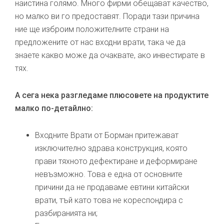
наистина голямо. Много фирми обещават качество,
но малко ви го предоставят. Поради тази причина
ние ще изброим положителните страни на
предложените от нас входни врати, така че да
знаете какво може да очаквате, ако инвестирате в
тях.
А сега нека разгледаме плюсовете на продуктите
малко по-детайлно:
Входните Врати от Борман притежават
изключително здрава конструкция, която
прави тяхното дефектиране и деформиране
невъзможно. Това е една от основните
причини да не продаваме евтини китайски
врати, тъй като това не кореспондира с
разбиранията ни;