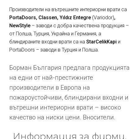
Производители на вътрешните интериорни врати са
PortaDoors, Classen, Yıldız Entegre
(Variodor)
,
NewStyle
– заводи с добра качествена продукция –
от Полша, Турция, Украйна и Германия, а
блиндираните входни врати са на
StarCelikKapi
и
PortaDoors – заводи в Турция и Полша.
Борман България предлага продукцията
на едни от най-престижните
производители в Европа на
пожароустойчиви, блиндирани входни и
вътрешни интериорни врати – високо
качество на ниски цени. Вносители.
Информация за фирми,