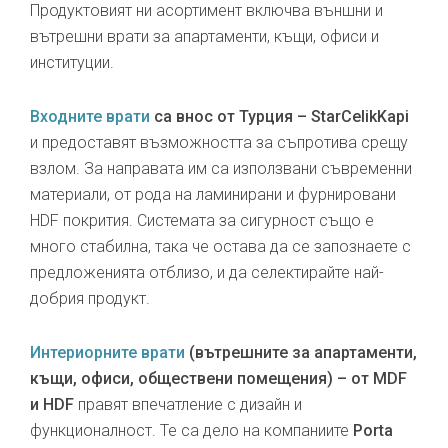
Продуктовият ни асортимент включва външни и
вътрешни врати за апартаменти, къщи, офиси и
институции.
Входните врати
са внос от Турция – StarCelikKapi
и предоставят възможността за съпротива срещу
взлом. За направата им са използвани съвременни
материали, от рода на ламинирани и фурнировани
HDF покрития. Системата за сигурност също е
много стабилна, така че остава да се запознаете с
предложенията отблизо, и да селектирайте най-
добрия продукт.
Интериорните врати
(вътрешните за апартаменти,
къщи, офиси, обществени помещения) – от MDF
и HDF
правят впечатление с дизайн и
функционалност. Те са дело на компаниите
Porta