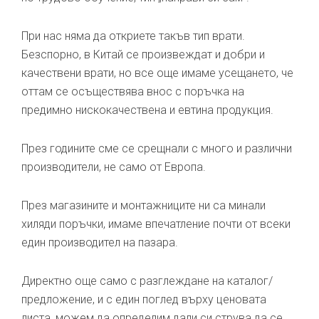
При нас няма да откриете такъв тип врати.
Безспорно, в Китай се произвеждат и добри и
качествени врати, но все още имаме усещането, че
оттам се осъществява внос с поръчка на
предимно нискокачествена и евтина продукция.
През годините сме се срещнали с много и различни
производители, не само от Европа.
През магазините и монтажниците ни са минали
хиляди поръчки, имаме впечатление почти от всеки
един производител на пазара.
Директно още само с разглеждане на каталог/
предложение, и с един поглед върху ценовата
листа, можем да определим дали си струва да се