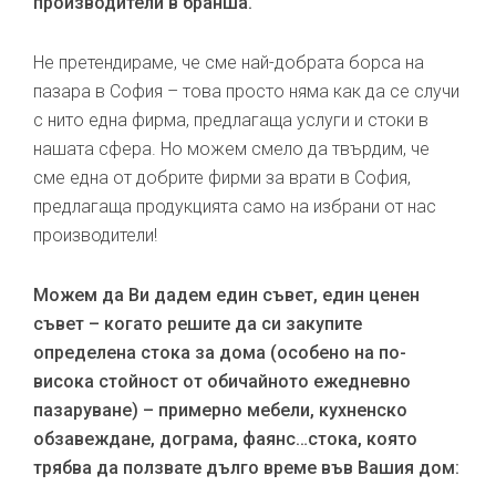
производители в бранша.
Не претендираме, че сме най-добрата борса на
пазара в София – това просто няма как да се случи
с нито една фирма, предлагаща услуги и стоки в
нашата сфера. Но можем смело да твърдим, че
сме една от добрите фирми за врати в София,
предлагаща продукцията само на избрани от нас
производители!
Можем да Ви дадем един съвет, един ценен
съвет – когато решите да си закупите
определена стока за дома (особено на по-
висока стойност от обичайното ежедневно
пазаруване) – примерно мебели, кухненско
обзавеждане, дограма, фаянс…стока, която
трябва да ползвате дълго време във Вашия дом: