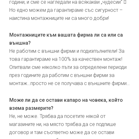
години, и сме се нагледали на всякакви „чудесии“ 
Но едно можем да гарантираме със сигурност –
наистина монтажниците ни са много добри!
Монтажниците към вашата фирма ли са или са
външна?
Не работим с външни фирми и подизпълнители! За
това гарантираме на 100% за качествен монтаж!
Опитвали сме няколко пъти за определени периоди
през годините да работим с външни фирми за
монтаж…просто не се получава с външните фирми…
Може ли да се остави капаро на човека, който
взема размерите?
Не, не може. Трябва да посетите някой от
магазините ни, на място трябва да се подпише
договор и там съответно може да се остави