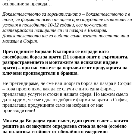
основание за превода…
Доказателството за горенаписаното – доказателството е в
това, че фирмата освен че оцеля през трудните икономически
условия в последните 10-12 години, все по-успешно
завтвърждава позициите си на пазара в България.
Доказателството ще го видите сами, когато посетите наш
магазин в София.
През годините Борман България се изгради като
своеобразна борса за врати (21 години опит в търговията,
разпространението и монтажите на всякакви видове
врати) – при нас можете да поръчвате от продукцията на
ключови производители в бранша.
Не претендираме, че сме най-добрата борса на пазара в София
– това просто няма как да се случи с нито една фирма,
предлагаща услуги и стоки в нашата сфера. Но можем смело
да твърдим, че сме една от добрите фирми за врати в София,
предлагаща продукцията само на избрани от нас
производители!
Можем да Ви дадем един съвет, един ценен съвет – когато
решите да си закупите определена стока за дома (особено
на по-висока стойност от обичайното ежедневно