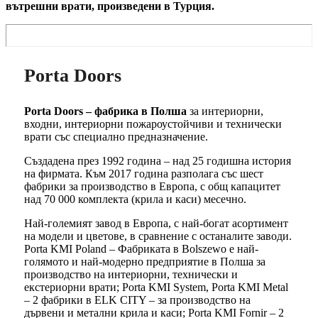
вътрешни врати, произведени в Турция.
Porta Doors
Porta Doors – фабрика в Полша
за интериорни,
входни, интериорни пожароустойчиви и технически
врати със специално предназначение.
Създадена през 1992 година – над 25 годишна история
на фирмата. Към 2017 година разполага със шест
фабрики за производство в Европа, с общ капацитет
над 70 000 комплекта (крила и каси) месечно.
Най-големият завод в Европа, с най-богат асортимент
на модели и цветове, в сравнение с останалите заводи.
Porta KMI Poland – Фабриката в Bolszewo е най-
голямото и най-модерно предприятие в Полша за
производство на интериорни, технически и
екстериорни врати; Porta KMI System, Porta KMI Metal
– 2 фабрики в ELK CITY – за производство на
дървени и метални крила и каси; Porta KMI Fornir – 2