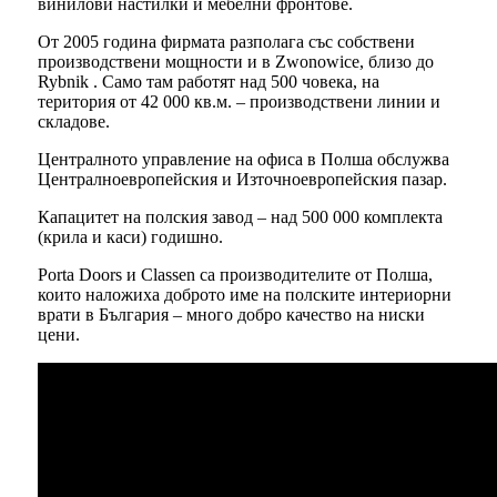
винилови настилки и мебелни фронтове.
От 2005 година фирмата разполага със собствени
производствени мощности и в Zwonowice, близо до
Rybnik . Само там работят над 500 човека, на
територия от 42 000 кв.м. – производствени линии и
складове.
Централното управление на офиса в Полша обслужва
Централноевропейския и Източноевропейския пазар.
Капацитет на полския завод – над 500 000 комплекта
(крила и каси) годишно.
Porta Doors и Classen са производителите от Полша,
които наложиха доброто име на полските интериорни
врати в България – много добро качество на ниски
цени.