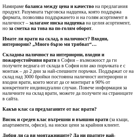
Намираме
баланса между цена и качество
на предлагания
продукт. Разумната търговска надценка, която поддържа
фирмата, позволява поддържането и на голям асортимент в
наличност –
залагаме ниска надценка
на целия асортимент,
но
за сметка на това на по-голям оборот
.
Имате ли врати на склад, в наличност? Входни,
интериорни? „Много бързо ми трябват“…
Складова наличност на интериорни, входни и
пожароустойчиви врати
в София – възможност да ги
получите веднага от склада в София или ако поръчката е с
монтаж – до 2 дни за най-спешните поръчки. Поддържат се на
склад над 3000 бройки постоянна наличност интериорни и
входни врати, които могат да се монтират в 90% от
конкретните индивидуални случаи. Повече информация за
наличните на склад врати, можете да получите на страниците
в сайта.
Какъв клас са предлаганите от вас врати?
Висок и среден клас вътрешни и външни врати
(за къщи,
апартаменти, офиси), на ниски цени за крайния клиент.
Добри ли са ви монтажниците? Да ни пратите най-