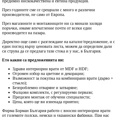
предимно нискокачествена и евтина продукция.
През годините сме се срещнали с много и различни
производители, не само от Европа.
През магазините и монтажниците ни са минали хиляди
поръчки, имаме впечатление почти от всеки един
производител на пазара.
Директно още само с разглеждане на каталог/предложение, и с
един поглед върху ценовата листа, можем да определим дали
си струва да се предлага тази стока и у нас, в България.
Ето какви са предложенията ни:
Здрави интериорни врати от MDF и HDF;
Огромен избор на цветове и декорации;
Възможност за покупка на комбинирани врати (дърво +
стъкло);
Безпроблемно отваряне и затваряне;
Фалцови комплекти, с регулируеми первази;
Прецизен монтаж от обучени специалисти;
Цена, която ще ви изненада приятно;
Фирма Борман България работи с вносни интериорни врати
от големите полски, немски и украински фабрики. При нас