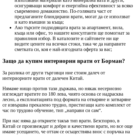
използвани материали като минерална вата и други,
осигуряващи комфорт и енергийна ефективност за всяко
съвременно домакинство. По-голямата част от
предлаганите блиндирани врати, могат да се използват
и като външни за къща;
Ако търсите подходящата врата за апартамент, вила,
къща или офис, то нашите консултанти ще помогнат за
правилния избор. В каталозите и сайтовете ни ще
видите цените на всички стоки, така че да направите
сметката си, коя е най-изгодната оферта за вас;
Защо да купим интериорни врати от Борман?
За разлика от други търговци ние стоим далеч от
интериорните врати от далечен Китай.
Нямаме нищо против тази държава, но някак несериозно
изглеждат вратите по 180 лева, чиято основа се надрасква
лесно, а експлоатацията под формата на отваряне и затваряне
се извършва прекалено трудно, пристигащи като комплект от
час по трудово обучение, тип „направи си сам“.
При нас няма да откриете такъв тип врати. Безспорно, в
Китай се произвеждат и добри и качествени врати, но все още
имаме усещането, че оттам се осъществява внос с поръчка на