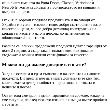
ясно личат имената на Porta Doors, Classen, Variodoor и
NewStyle, които са лидери в производството на външни и
вътрешни врати.
От 2019г. Борман предлага продукцията и на заводи от
Украйна и Русия – изключително добро съотношение като
качество и цени, много добра (отлична) конструкция на
крилата и касите, както и перфектно изпълнение на
облицовката/покритието.
Разбира се, всички предложени продукти идват с гаранция от
поне 2 години, а също така в тяхната комплектовка се
съдържат и всички нужни сертификати за качество.
Можем ли да имаме доверие в стоките?
За да не оставим и грам съмнение в качеството на нашите
продукти, Ви предлагаме да видите документите към тях,
които имат за цел да съобщят за произхода на стоката и
нейните плюсове.
Освен това сме дали и дълги гаранционни срокове, макар че
сме сигурни, че след тяхното изтичане няма да имате проблем
с вратите.