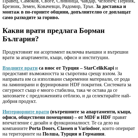
Правец, Самоков, Своге, Сливница, Чавдар, Челопеч; Перник,
Брезник, Земен, Ковачевци, Радомир, Трън.
За доставка и
монтаж в по-горните общини, допълнително се доплащат
само разходите за гориво.
Какви врати предлага Борман
България?
Продуктовият ни асортимент включва външни и вътрешни
врати за апартаменти, къщи, офиси и институции.
Входните врати
са внос от Турция – StarCelikKapi
и
предоставят възможността за съпротива срещу взлом. За
направата им са използвани съвременни материали, от рода
на ламинирани и фурнировани HDF покрития. Системата за
сигурност също е много стабилна, така че остава да се
запознаете с предложенията отблизо, и да селектирайте най-
добрия продукт.
Интериорните врати
(вътрешните за апартаменти, къщи,
офиси, обществени помещения) – от MDF и HDF
правят
впечатление с дизайн и функционалност. Те са дело на
компаниите
Porta Doors, Classen и Variodoor
, които оперират
на териториите на
Полша, Турция и Германия
.