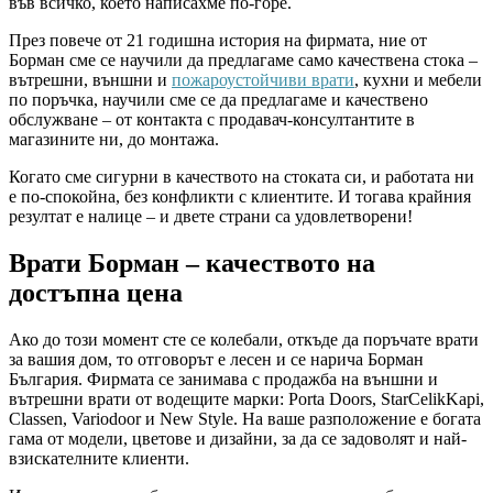
във всичко, което написахме по-горе.
През повече от 21 годишна история на фирмата, ние от
Борман сме се научили да предлагаме само качествена стока –
вътрешни, външни и
пожароустойчиви врати
, кухни и мебели
по поръчка, научили сме се да предлагаме и качествено
обслужване – от контакта с продавач-консултантите в
магазините ни, до монтажа.
Когато сме сигурни в качеството на стоката си, и работата ни
е по-спокойна, без конфликти с клиентите. И тогава крайния
резултат е налице – и двете страни са удовлетворени!
Врати Борман – качеството на
достъпна цена
Ако до този момент сте се колебали, откъде да поръчате врати
за вашия дом, то отговорът е лесен и се нарича Борман
България. Фирмата се занимава с продажба на външни и
вътрешни врати от водещите марки: Porta Doors, StarCelikKapi,
Classen, Variodoor и New Style. На ваше разположение е богата
гама от модели, цветове и дизайни, за да се задоволят и най-
взискателните клиенти.