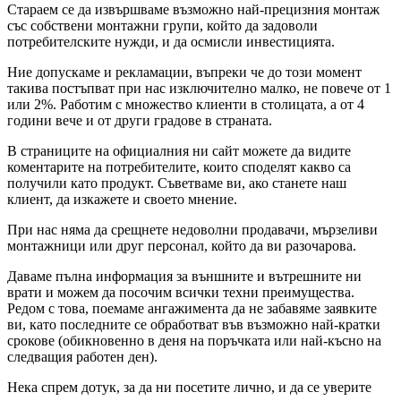
Стараем се да извършваме възможно най-прецизния монтаж
със собствени монтажни групи, който да задоволи
потребителските нужди, и да осмисли инвестицията.
Ние допускаме и рекламации, въпреки че до този момент
такива постъпват при нас изключително малко, не повече от 1
или 2%. Работим с множество клиенти в столицата, а от 4
години вече и от други градове в страната.
В страниците на официалния ни сайт можете да видите
коментарите на потребителите, които споделят какво са
получили като продукт. Съветваме ви, ако станете наш
клиент, да изкажете и своето мнение.
При нас няма да срещнете недоволни продавачи, мързеливи
монтажници или друг персонал, който да ви разочарова.
Даваме пълна информация за външните и вътрешните ни
врати и можем да посочим всички техни преимущества.
Редом с това, поемаме ангажимента да не забавяме заявките
ви, като последните се обработват във възможно най-кратки
срокове (обикновенно в деня на поръчката или най-късно на
следващия работен ден).
Нека спрем дотук, за да ни посетите лично, и да се уверите