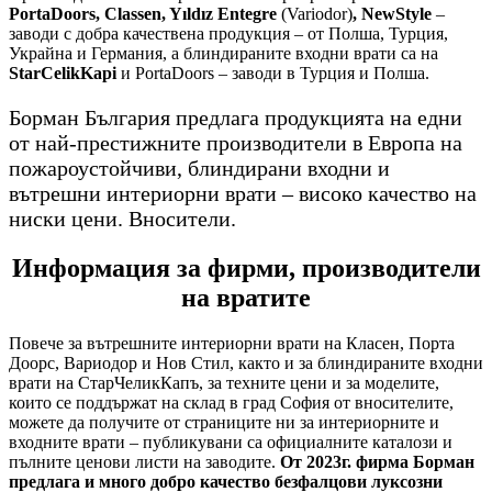
PortaDoors, Classen, Yıldız Entegre
(Variodor)
, NewStyle
–
заводи с добра качествена продукция – от Полша, Турция,
Украйна и Германия, а блиндираните входни врати са на
StarCelikKapi
и PortaDoors – заводи в Турция и Полша.
Борман България предлага продукцията на едни
от най-престижните производители в Европа на
пожароустойчиви, блиндирани входни и
вътрешни интериорни врати – високо качество на
ниски цени. Вносители.
Информация за фирми, производители
на вратите
Повече за вътрешните интериорни врати на Класен, Порта
Доорс, Вариодор и Нов Стил, както и за блиндираните входни
врати на СтарЧеликКапъ, за техните цени и за моделите,
които се поддържат на склад в град София от вносителите,
можете да получите от страниците ни за интериорните и
входните врати – публикувани са официалните каталози и
пълните ценови листи на заводите.
От 2023г. фирма Борман
предлага и много добро качество безфалцови луксозни