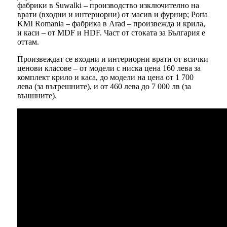
фабрики в Suwalki – производство изключително на
врати (входни и интериорни) от масив и фурнир; Porta
KMI Romania – фабрика в Arad – произвежда и крила,
и каси – от MDF и HDF. Част от стоката за България е
оттам.
Произвеждат се входни и интериорни врати от всички
ценови класове – от модели с ниска цена 160 лева за
комплект крило и каса, до модели на цена от 1 700
лева (за вътрешните), и от 460 лева до 7 000 лв (за
външните).