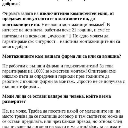
добрият!
Фирмата залага на
изключително компетентен екип, от
продавач-консултантите в магазините ни, до
монтажниците ни
. Ние лоши монтажници нямаме В
интерес на истината, работим вече 21 години, и сме се
нагледали на всякакви „чудесии“  Но едно можем да
гарантираме със сигурност – наистина монтажниците ни са
много добри!
Монтажниците към вашата фирма ли са или са външна?
Не работим с външни фирми и подизпълнители! За това
гарантираме на 100% за качествен монтаж! Опитвали сме
няколко пъти за определени периоди през годините да
работим с външни фирми за монтаж…просто не се получава с
външните фирми…
Може ли да се остави капаро на човека, който взема
размерите?
Не, не може. Трябва да посетите някой от магазините ни, на
място трябва да се подпише договор и там съответно може да
се остави предплата, или чрез банков превод, но отново след
подписване на договор на място в магазин/офис, за да имате