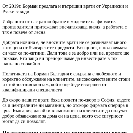
От 2019г. Борман предлага и вътрешни врати от Украински и
Руски заводи.
Избраното от нас разнообразие в моделите на фирмите-
производители притежават впечатляваща визия, а работата с
тях е повече от лесна.
Добрата новина е, че вносните врати не се различават много
като цена от българските продукти. Всъщност, в по-голямата
си част са по-евтини. Дали това е за добро или не, времето ще
покаже. Ето защо ви препоръчваме да инвестирате в тях
напълно спокойно.
Политиката на Борман България е свързана с любезното и
коректно обслужване на клиентите, висококачествените стоки
и стойностния монтаж, който ще бъде извършен от
квалифицирани специалисти.
До скоро нашите врати бяха познати по-скоро в София, където
са и централните ни магазини, но отскоро фирмата оперира в
цяла България, давайки възможност на клиентите да получат
добро обзавеждане за дома си на цена, която със сигурност
могат да си позволят.
Положителни качества на нашите входни врати