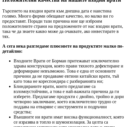
Търсенето на входни врати към днешна дата е наистина
голямо. Много фирми обещават качество, но малко ви го
предоставят. Поради тази причина ние ще изброим
положителните страни на предложените от нас входни врати,
така че да знаете какво може да очаквате, ако инвестирате в
тях.
А сега нека разгледаме плюсовете на продуктите малко по-
детайлно:
Входните Врати от Борман притежават изключително
здрава конструкция, която прави тяхното дефектиране и
деформиране невъзможно. Това е една от основните
причини да не продаваме евтини китайски врати, тъй
като това не кореспондира с разбиранията ни;
Блиндираните врати, които предлагаме са
взломоустойчиви, а това е най-важната причина да ги
изберете. Предлагаме продукти с двойно, тройно и дори
четворно заключване, което изключително трудно се
поддава на отваряне с инструменти и подръчни
средства;
Външните ни врати имат висока функционалност, която
се изразява в топло и шумоизолация. За целта са