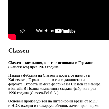
Classen
Classen – компания, която е основана в Германия
(Kaisersesch) през 1963 година.
Първата фабрика на Classen и досега се намира в
Kaisersesch, Германия – там е и седалището на
фирмата; Втората немска фабрика на Classen се намира
в Baruth; В Полша компанията създава фабрика през
1990 година (Classen-Pol S.A.).
Основен производител на интериорни врати от MDF
и HDF, входни и пожароустойчиви, ламиниран паркет,