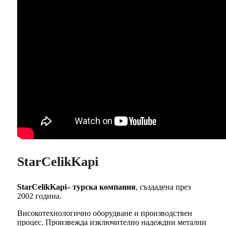
StarCelikKapi
StarCelikKapi– турска компания
, създадена през
2002 година.
Високотехнологично оборудване и производствен
процес. Произвежда изключително надеждни метални