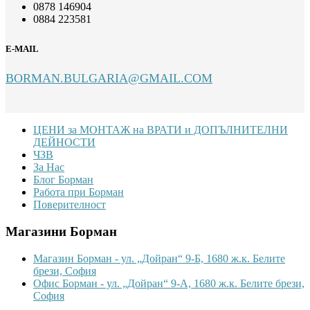
0878 146904
0884 223581
E-MAIL
BORMAN.BULGARIA@GMAIL.COM
Footer
ЦЕНИ за МОНТАЖ на ВРАТИ и ДОПЪЛНИТЕЛНИ
ДЕЙНОСТИ
ЧЗВ
За Нас
Блог Борман
Работа при Борман
Поверителност
Магазини Борман
Магазин Борман - ул. „Дойран“ 9-Б, 1680 ж.к. Белите
брези, София
Офис Борман - ул. „Дойран“ 9-А, 1680 ж.к. Белите брези,
София