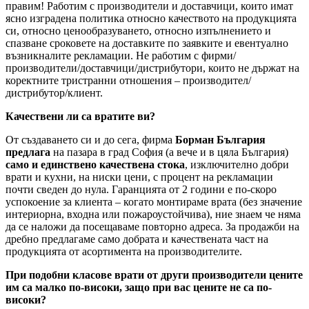
правим! Работим с производители и доставчици, които имат
ясно изградена политика относно качеството на продукцията
си, относно ценообразуването, относно изпълнението и
спазване сроковете на доставките по заявките и евентуално
възникналите рекламации. Не работим с фирми/
производители/доставчици/дистрибутори, които не държат на
коректните тристранни отношения – производител/
дистрибутор/клиент.
Качествени ли са вратите ви?
От създаването си и до сега, фирма
Борман България
предлага
на пазара в град София (а вече и в цяла България)
само и единствено качествена стока
, изключително добри
врати и кухни, на ниски цени, с процент на рекламации
почти сведен до нула. Гаранцията от 2 години е по-скоро
успокоение за клиента – когато монтираме врата (без значение
интериорна, входна или пожароустойчива), ние знаем че няма
да се наложи да посещаваме повторно адреса. За продажби на
дребно предлагаме само добрата и качествената част на
продукцията от асортимента на производителите.
При подобни класове врати от други производители цените
им са малко по-високи, защо при вас цените не са по-
високи?