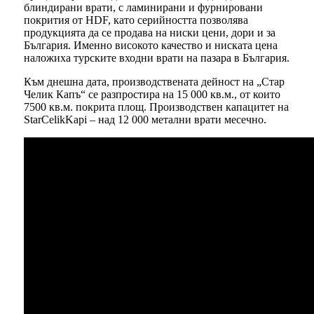
блиндирани врати, с ламинирани и фурнировани
покрития от HDF, като серийността позволява
продукцията да се продава на ниски цени, дори и за
България. Именно високото качество и ниската цена
наложиха турските входни врати на пазара в България.
Към днешна дата, производствената дейност на „Стар
Челик Капъ“ се разпростира на 15 000 кв.м., от които
7500 кв.м. покрита площ. Производствен капацитет на
StarCelikKapi – над 12 000 метални врати месечно.