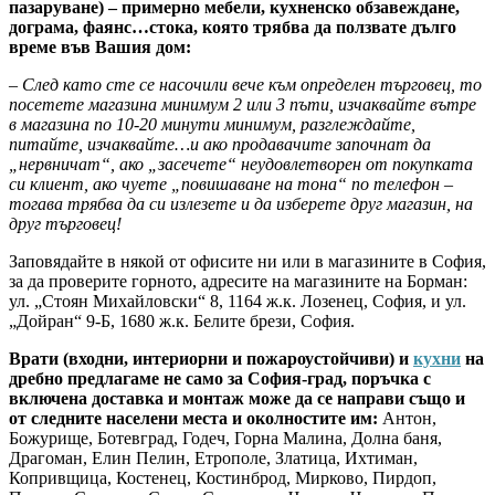
пазаруване) – примерно мебели, кухненско обзавеждане,
дограма, фаянс…стока, която трябва да ползвате дълго
време във Вашия дом:
– След като сте се насочили вече към определен търговец, то
посетете магазина минимум 2 или 3 пъти, изчаквайте вътре
в магазина по 10-20 минути минимум, разглеждайте,
питайте, изчаквайте…и ако продавачите започнат да
„нервничат“, ако „засечете“ неудовлетворен от покупката
си клиент, ако чуете „повишаване на тона“ по телефон –
тогава трябва да си излезете и да изберете друг магазин, на
друг търговец!
Заповядайте в някой от офисите ни или в магазините в София,
за да проверите горното, адресите на магазините на Борман:
ул. „Стоян Михайловски“ 8, 1164 ж.к. Лозенец, София, и ул.
„Дойран“ 9-Б, 1680 ж.к. Белите брези, София.
Врати (входни, интериорни и пожароустойчиви) и
кухни
на
дребно предлагаме не само за София-град, поръчка с
включена доставка и монтаж може да се направи също и
от следните населени места и околностите им:
Антон,
Божурище, Ботевград, Годеч, Горна Малина, Долна баня,
Драгоман, Елин Пелин, Етрополе, Златица, Ихтиман,
Копривщица, Костенец, Костинброд, Мирково, Пирдоп,