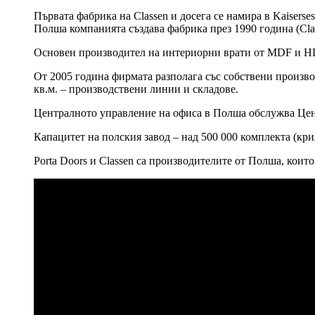
Първата фабрика на Classen и досега се намира в Kaiserse
Полша компанията създава фабрика през 1990 година (Clas
Основен производител на интериорни врати от MDF и HD
От 2005 година фирмата разполага със собствени производ
кв.м. – производствени линии и складове.
Централното управление на офиса в Полша обслужва Цен
Капацитет на полския завод – над 500 000 комплекта (кри
Porta Doors и Classen са производителите от Полша, кои