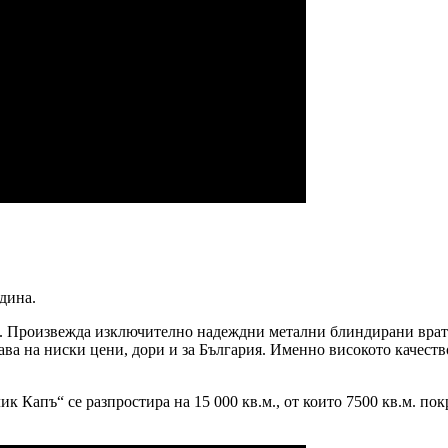
одина.
. Произвежда изключително надеждни метални блиндирани врат
ава на ниски цени, дори и за България. Именно високото качест
к Капъ“ се разпростира на 15 000 кв.м., от които 7500 кв.м. п