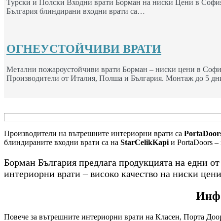
Турски и Полски Входни врати Борман на ниски Цени в София
България блиндирани входни врати са…
ОГНЕУСТОЙЧИВИ ВРАТИ
Метални пожароустойчиви врати Борман – ниски цени в Софи
Производители от Италия, Полша и България. Монтаж до 5 дн
Производители на вътрешните интериорни врати са
PortaDoors
блиндираните входни врати са на
StarCelikKapi
и PortaDoors –
Борман България предлага продукцията на едни о
интериорни врати – високо качество на ниски цени
Инфо
Повече за вътрешните интериорни врати на Класен, Порта Доор