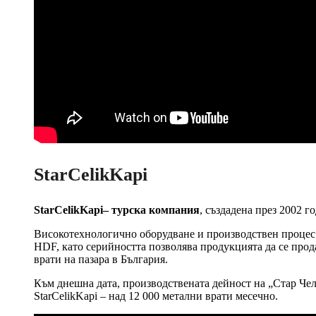
StarCelikKapi
StarCelikKapi– турска компания
, създадена през 2002 г
Високотехнологично оборудване и производствен процес
HDF, като серийността позволява продукцията да се прод
врати на пазара в България.
Към днешна дата, производствената дейност на „Стар Чели
StarCelikKapi – над 12 000 метални врати месечно.