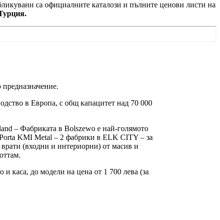
убликувани са официалните каталози и пълните ценови листи на
Турция.
 предназначение.
одство в Европа, с общ капацитет над 70 000
oland – Фабриката в Bolszewo е най-голямото
Porta KMI Metal – 2 фабрики в ELK CITY – за
 врати (входни и интериорни) от масив и
оттам.
и каса, до модели на цена от 1 700 лева (за