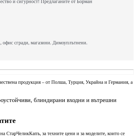
ество и сигурност! Предлаганите от Борман
 офис сгради, магазини. Димоуплътнени.
ачествена продукция – от Полша, Турция, Украйна и Германия, а
роустойчиви, блиндирани входни и вътрешни
атите
на СтарЧеликКапъ, за техните цени и за моделите, които се