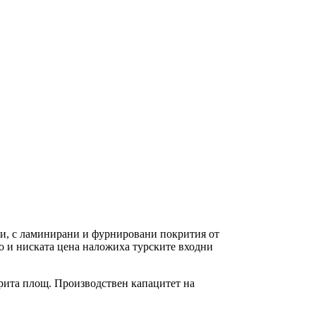
и, с ламинирани и фурнировани покрития от
во и ниската цена наложиха турските входни
окрита площ. Производствен капацитет на