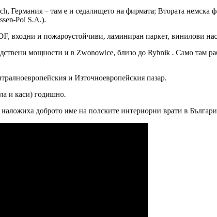
sch, Германия – там е и седалището на фирмата; Втората немска ф
sen-Pol S.A.).
F, входни и пожароустойчиви, ламиниран паркет, винилови нас
ствени мощности и в Zwonowice, близо до Rybnik . Само там раб
тралноевропейския и Източноевропейския пазар.
ла и каси) годишно.
то наложиха доброто име на полските интериорни врати в Българи