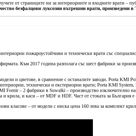
олучите от страниците ни за интериорните и входните врати – п
ачество безфалцови луксозни вътрешни врати, произведени в 
 интериорни пожароустойчиви и технически врати със специално
 фирмата. Към 2017 година разполага със шест фабрики за произв
модели и цветове, в сравнение с останалите заводи. Porta KMI P
нтериорни, технически и екстериорни врати; Porta KMI System, 
MI Fornir – 2 фабрики в Suwalki – производство изключително на
 и крила, и каси – от MDF и HDF. Част от стоката за България е 
ви класове – от модели с ниска цена 160 лева за комплект крило 