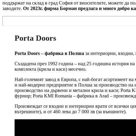
поддържат на склад в град София от вносителите, можете да п
заводите.
От 2023г. фирма Борман предлага и много добро к
Porta Doors
Porta Doors – фабрика в Полша
за интериорни, входни,
Създадена през 1992 година – над 25 годишна история на
комплекта (крила и каси) месечно.
Най-големият завод в Европа, с най-богат асортимент на 
и най-модерно предприятие в Полша за производство на и
производство на дървени и метални крила и каси; Porta K
фурнир; Porta KMI Romania – фабрика в Arad – произвежда
Произвеждат се входни и интериорни врати от всички цено
вътрешните), и от 460 лева до 7 000 лв (за външните).