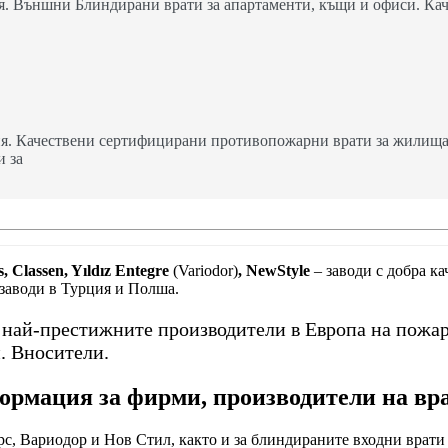
. Външни Блиндирани врати за апартаменти, къщи и офиси. Кач
я. Качествени сертифицирани противопожарни врати за жилища,
и за
, Classen, Yıldız Entegre
(Variodor)
, NewStyle
– заводи с добра к
 заводи в Турция и Полша.
т най-престижните производители в Европа на пожа
. Вносители.
рмация за фирми, производители на вр
с, Вариодор и Нов Стил, както и за блиндираните входни врати 