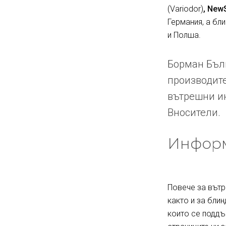
(Variodor)
, New
Германия, а бл
и Полша.
Борман Бълг
производите
вътрешни ин
Вносители.
Информ
Повече за вътр
както и за блин
които се поддъ