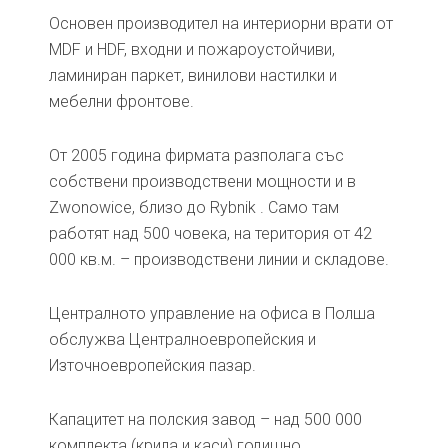
Основен производител на интериорни врати от
MDF и HDF, входни и пожароустойчиви,
ламиниран паркет, винилови настилки и
мебелни фронтове.
От 2005 година фирмата разполага със
собствени производствени мощности и в
Zwonowice, близо до Rybnik . Само там
работят над 500 човека, на територия от 42
000 кв.м. – производствени линии и складове.
Централното управление на офиса в Полша
обслужва Централноевропейския и
Източноевропейския пазар.
Капацитет на полския завод – над 500 000
комплекта (крила и каси) годишно.