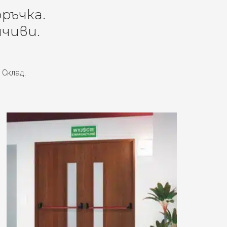
оръчка.
чиви.
 Склад.