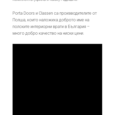
Porta Doors и Classen са производителите от
Полша, които наложиха доброто име на
полските интериорни врати в България –
много добро качество на ниски цени.