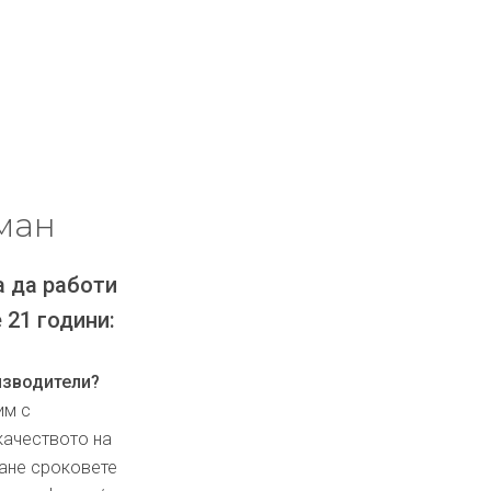
ман
а да работи
 21 години:
изводители?
им с
качеството на
ване сроковете