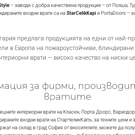
Style
– заводи с добра качествена продукция – от Полша, Ту
индираните входни врати са на
StarCelikKapi
и PortaDoors – з
ария предлага продукцията на едни от най-п
ли в Европа на пожароустойчиви, блиндирани
териорни врати – високо качество на ниски ц
ация за фирми, производи
вратите
ешните интериорни врати на Класен, Порта Доорс, Вариодор 
дираните входни врати на СтарЧеликКапъ, за техните цени и 
ржат на склад в град София от вносителите, можете да полу