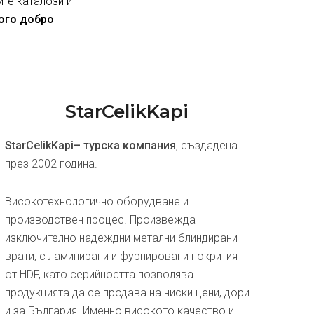
ите каталози и
ного добро
StarCelikKapi
StarCelikKapi– турска компания
, създадена
през 2002 година.
Високотехнологично оборудване и
производствен процес. Произвежда
изключително надеждни метални блиндирани
врати, с ламинирани и фурнировани покрития
от HDF, като серийността позволява
продукцията да се продава на ниски цени, дори
и за България. Именно високото качество и