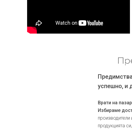
Пр
Предимства
успешно, и 
Врати на паза
Избираме дост
производители 
продукцията си