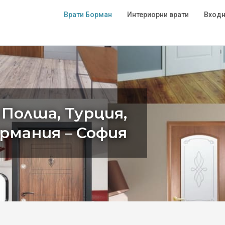
Врати Борман
Интериорни врати
Входн
 Полша, Турция,
ермания – София