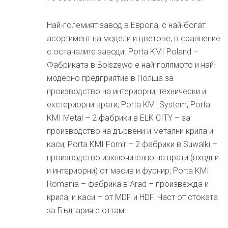
Най-големият завод в Европа, с най-богат
асортимент на модели и цветове, в сравнение
с останалите заводи. Porta KMI Poland –
Фабриката в Bolszewo е най-голямото и най-
модерно предприятие в Полша за
производство на интериорни, технически и
екстериорни врати; Porta KMI System, Porta
KMI Metal – 2 фабрики в ELK CITY – за
производство на дървени и метални крила и
каси; Porta KMI Fornir – 2 фабрики в Suwalki –
производство изключително на врати (входни
и интериорни) от масив и фурнир; Porta KMI
Romania – фабрика в Arad – произвежда и
крила, и каси – от MDF и HDF. Част от стоката
за България е оттам.