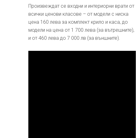
Произвеждат се входни и интериорни врати от
всички ценови класове – от модели с ниска
цена 160 лева за комплект крило и каса, до
модели на цена от 1 700 лева (за вътрешните),
и от 460 лева до 7 000 лв (за външните).