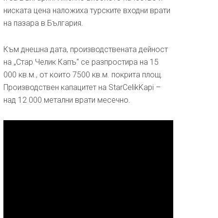
ниската цена наложиха турските входни врати
на пазара в България.
Към днешна дата, производствената дейност
на „Стар Челик Капъ“ се разпростира на 15
000 кв.м., от които 7500 кв.м. покрита площ.
Производствен капацитет на StarCelikKapi –
над 12 000 метални врати месечно.