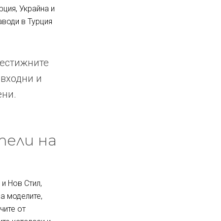
рция, Украйна и
аводи в Турция
рестижните
 входни и
ени.
тели на
и Нов Стил,
за моделите,
чите от