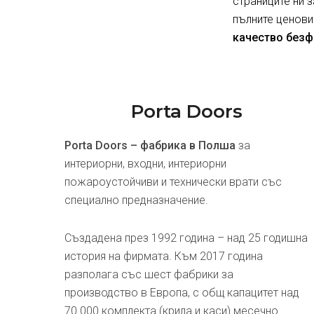
страниците ни 
пълните ценови
качество безф
Porta Doors
Porta Doors – фабрика в Полша
за
интериорни, входни, интериорни
пожароустойчиви и технически врати със
специално предназначение.
Създадена през 1992 година – над 25 годишна
история на фирмата. Към 2017 година
разполага със шест фабрики за
производство в Европа, с общ капацитет над
70 000 комплекта (крила и каси) месечно.