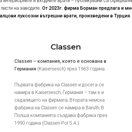
за интериорните и входните врати – публикувани са официалн
 листи на заводите.
От 2023г. фирма Борман предлага и м
алцови луксозни вътрешни врати, произведени в Турция.
Classen
Classen – компания, която е основана в
Германия
(Kaisersesch) през 1963 година.
Първата фабрика на Classen и досега се
намира в Kaisersesch, Германия – там е и
седалището на фирмата; Втората немска
фабрика на Classen се намира в Baruth; В
Полша компанията създава фабрика през
1990 година (Classen-Pol S.A.).