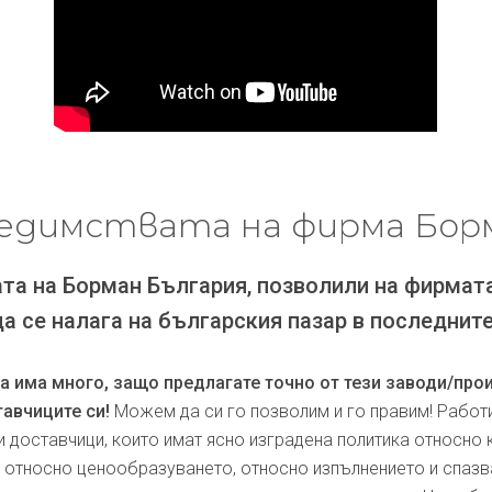
едимствата на фирма Бор
та на Борман България, позволили на фирмат
да се налага на българския пазар в последните
ра има много, защо предлагате точно от тези заводи/про
авчиците си!
Можем да си го позволим и го правим! Работ
и доставчици, които имат ясно изградена политика относно 
, относно ценообразуването, относно изпълнението и спаз