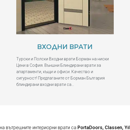
ВХОДНИ ВРАТИ
Турски и Полски Входни врати Борман на ниски
Цени в София. Външни Блиндирани врати за
апартаменти, къщи и офиси. Качество и
сигурност! Предлаганите от Борман България
блиндирани входни врати са…
на вътрешните интериорни врати са
PortaDoors, Classen, Yıl