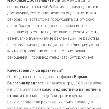
Избираме доставчиците си!
Можем да си го
позволим и го правим! Работим с производители и
доставчици, които имат ясно изградена политика
относно качеството на продукцията си, относно
ценообразуването, относно изпълнението и
спазване сроковете на доставките по заявките и
евентуално възникналите рекламации. Не работим
с фирми/производители/доставчици/дистрибутори,
които не държат на коректните тристранни
отношения – производител/дистрибутор/клиент.
Качествени ли са вратите ви?
От създаването си и до сега, фирма
Борман
България предлага
на пазара в град София (а вече
и в цяла България)
само и единствено качествена
стока
, изключително добри врати и кухни, на ниски
цени, с процент на рекламации почти сведен до
нула. Гаранцията от 2 години е по-скоро успокоение