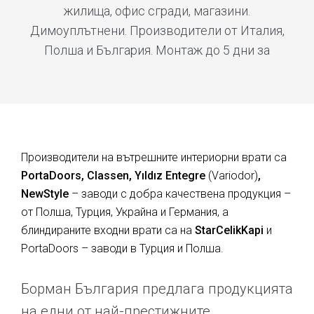
жилища, офис сгради, магазини.
Димоуплътнени. Производители от Италия,
Полша и България. Монтаж до 5 дни за
Производители на вътрешните интериорни врати са
PortaDoors, Classen, Yıldız Entegre
(Variodor)
,
NewStyle
– заводи с добра качествена продукция –
от Полша, Турция, Украйна и Германия, а
блиндираните входни врати са на
StarCelikKapi
и
PortaDoors – заводи в Турция и Полша.
Борман България предлага продукцията
на едни от най-престижните