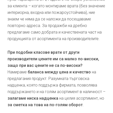
за клиента – когато монтираме врата (без значение
интериорна, входна или пожароустойчива), ние
знаем че няма да се наложи да посещаваме
повторно адреса. За продажби на дребно
предлагаме само добрата и качествената част на
продукцията от асортимента на производителите.
При подобни класове врати от други
производители цените им са малко по-високи,
защо при вас цените не са по-високи?
Намираме
баланса между цена и качество
на
предлагания продукт. Разумната търговска
надценка, която поддържа фирмата, позволява
поддържането и на голям асортимент в наличност –
залагаме ниска надценка
на целия асортимент, но
за сметка на това на по-голям оборот
.