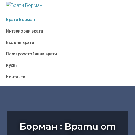
Skip
Skip
Skip
to
to
to
ВРАТИ
Борман
БОРМАН
primary
main
footer
Врати Борман
:
navigation
content
Врати
Интериорни врати
от
Входни врати
Полша,
Украйна,
Пожароустойчиви врати
Турция
Кухни
-
София
Контакти
Борман : Врати от