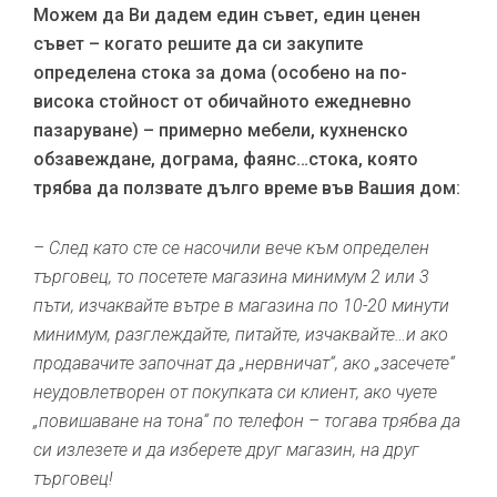
Можем да Ви дадем един съвет, един ценен
съвет – когато решите да си закупите
определена стока за дома (особено на по-
висока стойност от обичайното ежедневно
пазаруване) – примерно мебели, кухненско
обзавеждане, дограма, фаянс…стока, която
трябва да ползвате дълго време във Вашия дом:
– След като сте се насочили вече към определен
търговец, то посетете магазина минимум 2 или 3
пъти, изчаквайте вътре в магазина по 10-20 минути
минимум, разглеждайте, питайте, изчаквайте…и ако
продавачите започнат да „нервничат“, ако „засечете“
неудовлетворен от покупката си клиент, ако чуете
„повишаване на тона“ по телефон – тогава трябва да
си излезете и да изберете друг магазин, на друг
търговец!