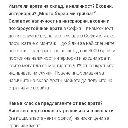
Имате ли врати на склад, в наличност? Входни,
интериорни? „Много бързо ми трябват“…
Складова наличност на интериорни, входни и
пожароустойчиви врати
в София – възможност
да ги получите веднага от склада в София или ако
поръчката е с монтаж – до 2 дни за най-спешните
поръчки. Поддържат се на склад над 3000 бройки
постоянна наличност интериорни и входни врати,
които могат да се монтират в 90% от конкретните
индивидуални случаи. Повече информация за
наличните на склад врати, можете да получите на
страниците в сайта.
Какъв клас са предлаганите от вас врати?
Висок и среден клас вътрешни и външни врати
(за къщи, апартаменти, офиси), на ниски цени за
крайния клиент.