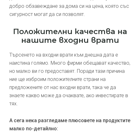
добро обзавеждане за дома си на цена, която със
сигурност могат да си позволят.
Положителни качества на
нашите входни врати
Търсенето на входни врати към днешна дата е
наистина голямо. Много фирми обещават качество,
но малко ви го предоставят. Поради тази причина
ние ще изброим положителните страни на
предложените от нас входни врати, така че да
знаете какво може да очаквате, ако инвестирате в
тях.
А сега нека разгледаме плюсовете на продуктите
малко по-детайлно: