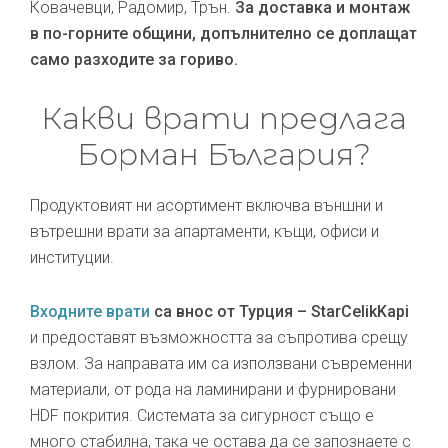
Ковачевци, Радомир, Трън.
За доставка и монтаж
в по-горните общини, допълнително се доплащат
само разходите за гориво.
Какви врати предлага
Борман България?
Продуктовият ни асортимент включва външни и
вътрешни врати за апартаменти, къщи, офиси и
институции.
Входните врати
са внос от Турция – StarCelikKapi
и предоставят възможността за съпротива срещу
взлом. За направата им са използвани съвременни
материали, от рода на ламинирани и фурнировани
HDF покрития. Системата за сигурност също е
много стабилна, така че остава да се запознаете с