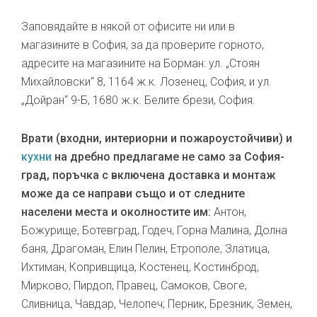
Заповядайте в някой от офисите ни или в
магазините в София, за да проверите горното,
адресите на магазините на Борман: ул. „Стоян
Михайловски“ 8, 1164 ж.к. Лозенец, София, и ул.
„Дойран“ 9-Б, 1680 ж.к. Белите брези, София.
Врати (входни, интериорни и пожароустойчиви) и
кухни
на дребно предлагаме не само за София-
град, поръчка с включена доставка и монтаж
може да се направи също и от следните
населени места и околностите им:
Антон,
Божурище, Ботевград, Годеч, Горна Малина, Долна
баня, Драгоман, Елин Пелин, Етрополе, Златица,
Ихтиман, Копривщица, Костенец, Костинброд,
Мирково, Пирдоп, Правец, Самоков, Своге,
Сливница, Чавдар, Челопеч; Перник, Брезник, Земен,