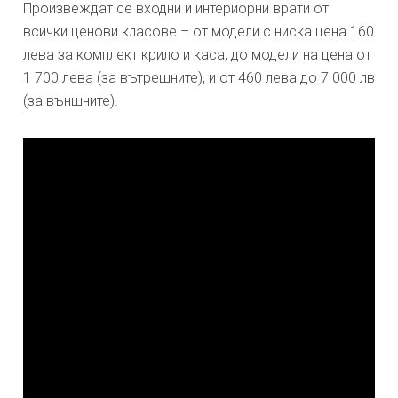
Произвеждат се входни и интериорни врати от
всички ценови класове – от модели с ниска цена 160
лева за комплект крило и каса, до модели на цена от
1 700 лева (за вътрешните), и от 460 лева до 7 000 лв
(за външните).