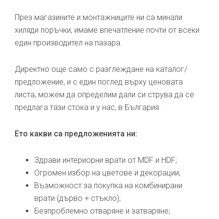
През магазините и монтажниците ни са минали
хиляди поръчки, имаме впечатление почти от всеки
един производител на пазара.
Директно още само с разглеждане на каталог/
предложение, и с един поглед върху ценовата
листа, можем да определим дали си струва да се
предлага тази стока и у нас, в България.
Ето какви са предложенията ни:
Здрави интериорни врати от MDF и HDF;
Огромен избор на цветове и декорации;
Възможност за покупка на комбинирани
врати (дърво + стъкло);
Безпроблемно отваряне и затваряне;