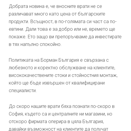
Добрата новина е, че вносните врати не се
различават много като цена от българските
продукти. Всъщност, в по-голямата си част са по-
евтини. Дали това е за добро или не, времето ще
покаже. Ето защо ви препоръчваме да инвестирате
в тях напълно спокойно.
Политиката на Борман България е свързана с
любезното и коректно обслужване на клиентите,
висококачествените стоки и стойностния монтаж,
който ще бъде извършен от квалифицирани
специалисти.
До скоро нашите врати бяха познати по-скоро в
София, където са и централните ни магазини, но
отскоро фирмата оперира в цяла България,
давайки възможност на клиентите да получат