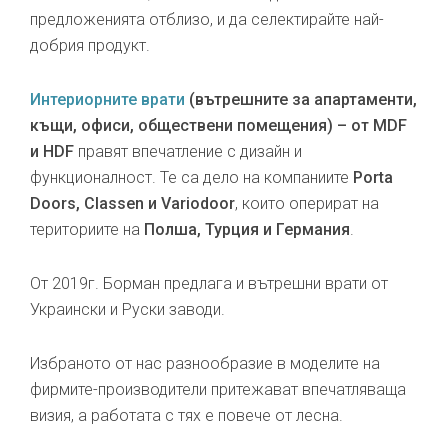
предложенията отблизо, и да селектирайте най-
добрия продукт.
Интериорните врати
(вътрешните за апартаменти,
къщи, офиси, обществени помещения) – от MDF
и HDF
правят впечатление с дизайн и
функционалност. Те са дело на компаниите
Porta
Doors, Classen и Variodoor
, които оперират на
териториите на
Полша, Турция и Германия
.
От 2019г. Борман предлага и вътрешни врати от
Украински и Руски заводи.
Избраното от нас разнообразие в моделите на
фирмите-производители притежават впечатляваща
визия, а работата с тях е повече от лесна.