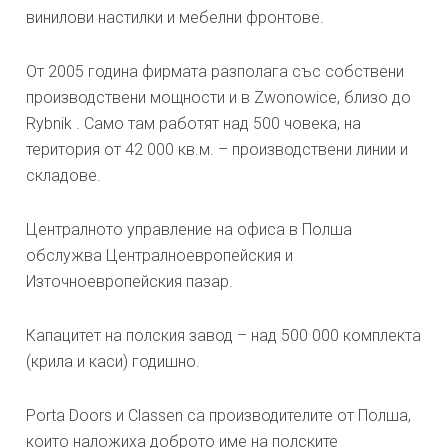
винилови настилки и мебелни фронтове.
От 2005 година фирмата разполага със собствени
производствени мощности и в Zwonowice, близо до
Rybnik . Само там работят над 500 човека, на
територия от 42 000 кв.м. – производствени линии и
складове.
Централното управление на офиса в Полша
обслужва Централноевропейския и
Източноевропейския пазар.
Капацитет на полския завод – над 500 000 комплекта
(крила и каси) годишно.
Porta Doors и Classen са производителите от Полша,
които наложиха доброто име на полските