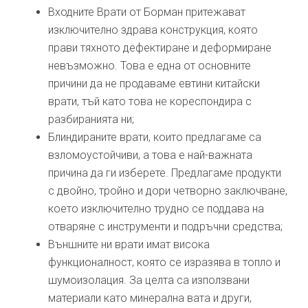
Входните Врати от Борман притежават
изключително здрава конструкция, която
прави тяхното дефектиране и деформиране
невъзможно. Това е една от основните
причини да не продаваме евтини китайски
врати, тъй като това не кореспондира с
разбиранията ни;
Блиндираните врати, които предлагаме са
взломоустойчиви, а това е най-важната
причина да ги изберете. Предлагаме продукти
с двойно, тройно и дори четворно заключване,
което изключително трудно се поддава на
отваряне с инструменти и подръчни средства;
Външните ни врати имат висока
функционалност, която се изразява в топло и
шумоизолация. За целта са използвани
материали като минерална вата и други,