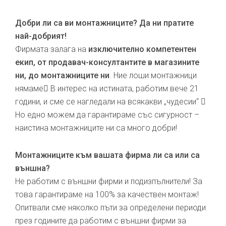
Добри ли са ви монтажниците? Да ни пратите
най-добрият!
Фирмата залага на
изключително компетентен
екип, от продавач-консултантите в магазините
ни, до монтажниците ни
. Ние лоши монтажници
нямаме В интерес на истината, работим вече 21
години, и сме се нагледали на всякакви „чудесии“ 
Но едно можем да гарантираме със сигурност –
наистина монтажниците ни са много добри!
Монтажниците към вашата фирма ли са или са
външна?
Не работим с външни фирми и подизпълнители! За
това гарантираме на 100% за качествен монтаж!
Опитвали сме няколко пъти за определени периоди
през годините да работим с външни фирми за