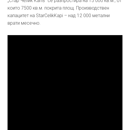
„Стар Челик Капъ“ се разпростира на 15 000 кв.м., от
които 7500 кв.м. покрита площ. Производствен
капацитет на StarCelikKapi – над 12 000 метални
врати месечно.