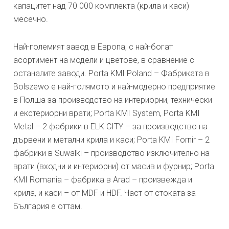
капацитет над 70 000 комплекта (крила и каси)
месечно.
Най-големият завод в Европа, с най-богат
асортимент на модели и цветове, в сравнение с
останалите заводи. Porta KMI Poland – Фабриката в
Bolszewo е най-голямото и най-модерно предприятие
в Полша за производство на интериорни, технически
и екстериорни врати; Porta KMI System, Porta KMI
Metal – 2 фабрики в ELK CITY – за производство на
дървени и метални крила и каси; Porta KMI Fornir – 2
фабрики в Suwalki – производство изключително на
врати (входни и интериорни) от масив и фурнир; Porta
KMI Romania – фабрика в Arad – произвежда и
крила, и каси – от MDF и HDF. Част от стоката за
България е оттам.