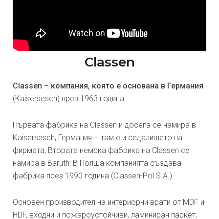
Classen
Classen – компания, която е основана в Германия
(Kaisersesch) през 1963 година.
Първата фабрика на Classen и досега се намира в
Kaisersesch, Германия – там е и седалището на
фирмата; Втората немска фабрика на Classen се
намира в Baruth; В Полша компанията създава
фабрика през 1990 година (Classen-Pol S.A.).
Основен производител на интериорни врати от MDF и
HDF, входни и пожароустойчиви, ламиниран паркет,