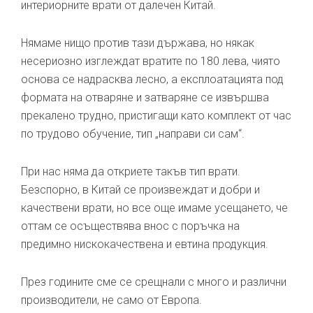
интериорните врати от далечен Китай.
Нямаме нищо против тази държава, но някак
несериозно изглеждат вратите по 180 лева, чиято
основа се надрасква лесно, а експлоатацията под
формата на отваряне и затваряне се извършва
прекалено трудно, пристигащи като комплект от час
по трудово обучение, тип „направи си сам“.
При нас няма да откриете такъв тип врати.
Безспорно, в Китай се произвеждат и добри и
качествени врати, но все още имаме усещането, че
оттам се осъществява внос с поръчка на
предимно нискокачествена и евтина продукция.
През годините сме се срещнали с много и различни
производители, не само от Европа.