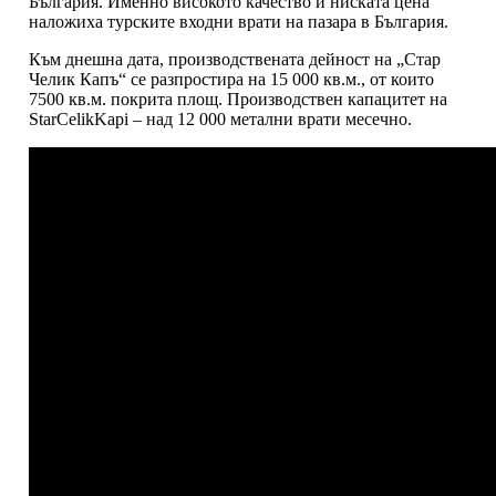
България. Именно високото качество и ниската цена
наложиха турските входни врати на пазара в България.
Към днешна дата, производствената дейност на „Стар
Челик Капъ“ се разпростира на 15 000 кв.м., от които
7500 кв.м. покрита площ. Производствен капацитет на
StarCelikKapi – над 12 000 метални врати месечно.