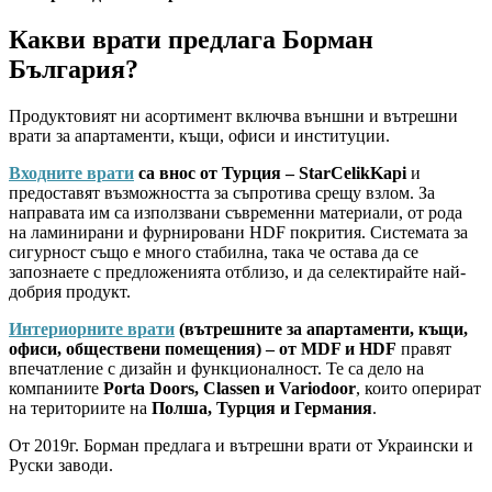
Какви врати предлага Борман
България?
Продуктовият ни асортимент включва външни и вътрешни
врати за апартаменти, къщи, офиси и институции.
Входните врати
са внос от Турция – StarCelikKapi
и
предоставят възможността за съпротива срещу взлом. За
направата им са използвани съвременни материали, от рода
на ламинирани и фурнировани HDF покрития. Системата за
сигурност също е много стабилна, така че остава да се
запознаете с предложенията отблизо, и да селектирайте най-
добрия продукт.
Интериорните врати
(вътрешните за апартаменти, къщи,
офиси, обществени помещения) – от MDF и HDF
правят
впечатление с дизайн и функционалност. Те са дело на
компаниите
Porta Doors, Classen и Variodoor
, които оперират
на териториите на
Полша, Турция и Германия
.
От 2019г. Борман предлага и вътрешни врати от Украински и
Руски заводи.