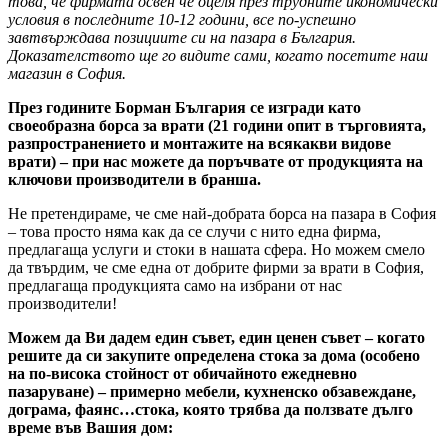
това, че фирмата освен че оцеля през трудните икономически
условия в последните 10-12 години, все по-успешно
завтвърждава позициите си на пазара в България.
Доказателството ще го видите сами, когато посетите наш
магазин в София.
През годините Борман България се изгради като
своеобразна борса за врати (21 години опит в търговията,
разпространението и монтажите на всякакви видове
врати) – при нас можете да поръчвате от продукцията на
ключови производители в бранша.
Не претендираме, че сме най-добрата борса на пазара в София
– това просто няма как да се случи с нито една фирма,
предлагаща услуги и стоки в нашата сфера. Но можем смело
да твърдим, че сме една от добрите фирми за врати в София,
предлагаща продукцията само на избрани от нас
производители!
Можем да Ви дадем един съвет, един ценен съвет – когато
решите да си закупите определена стока за дома (особено
на по-висока стойност от обичайното ежедневно
пазаруване) – примерно мебели, кухненско обзавеждане,
дограма, фаянс…стока, която трябва да ползвате дълго
време във Вашия дом: