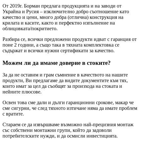
От 2019г. Борман предлага продукцията и на заводи от
Украйна и Русия – изключително добро съотношение като
качество и цени, много добра (отлична) конструкция на
крилата и касите, както и перфектно изпълнение на
облицовката/покритието.
Разбира се, всички предложени продукти идват с гаранция от
поне 2 години, а също така в тяхната комплектовка се
съдържат и всички нужни сертификати за качество.
Можем ли да имаме доверие в стоките?
За да не оставим и грам съмнение в качеството на нашите
продукти, Ви предлагаме да видите документите към тях,
които имат за цел да съобщят за произхода на стоката и
нейните плюсове.
Освен това сме дали и дълги гаранционни срокове, макар че
сме сигурни, че след тяхното изтичане няма да имате проблем
с вратите.
Стараем се да извършваме възможно най-прецизния монтаж
със собствени монтажни групи, който да задоволи
потребителските нужди, и да осмисли инвестицията.