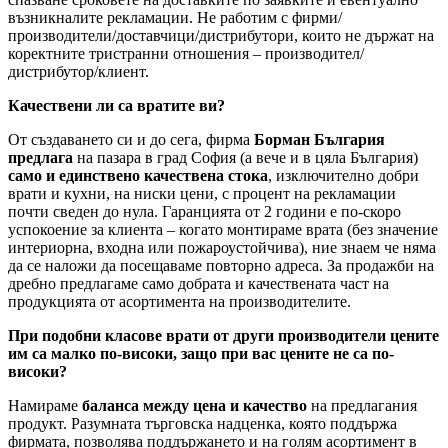
възникналите рекламации. Не работим с фирми/
производители/доставчици/дистрибутори, които не държат на
коректните тристранни отношения – производител/
дистрибутор/клиент.
Качествени ли са вратите ви?
От създаването си и до сега, фирма
Борман България
предлага
на пазара в град София (а вече и в цяла България)
само и единствено качествена стока
, изключително добри
врати и кухни, на ниски цени, с процент на рекламации
почти сведен до нула. Гаранцията от 2 години е по-скоро
успокоение за клиента – когато монтираме врата (без значение
интериорна, входна или пожароустойчива), ние знаем че няма
да се наложи да посещаваме повторно адреса. За продажби на
дребно предлагаме само добрата и качествената част на
продукцията от асортимента на производителите.
При подобни класове врати от други производители цените
им са малко по-високи, защо при вас цените не са по-
високи?
Намираме
баланса между цена и качество
на предлагания
продукт. Разумната търговска надценка, която поддържа
фирмата, позволява поддържането и на голям асортимент в