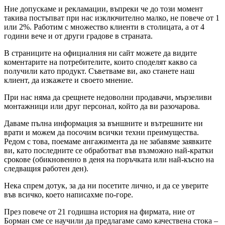
Ние допускаме и рекламации, въпреки че до този момент
такива постъпват при нас изключително малко, не повече от 1
или 2%. Работим с множество клиенти в столицата, а от 4
години вече и от други градове в страната.
В страниците на официалния ни сайт можете да видите
коментарите на потребителите, които споделят какво са
получили като продукт. Съветваме ви, ако станете наш
клиент, да изкажете и своето мнение.
При нас няма да срещнете недоволни продавачи, мързеливи
монтажници или друг персонал, който да ви разочарова.
Даваме пълна информация за външните и вътрешните ни
врати и можем да посочим всички техни преимущества.
Редом с това, поемаме ангажимента да не забавяме заявките
ви, като последните се обработват във възможно най-кратки
срокове (обикновенно в деня на поръчката или най-късно на
следващия работен ден).
Нека спрем дотук, за да ни посетите лично, и да се уверите
във всичко, което написахме по-горе.
През повече от 21 годишна история на фирмата, ние от
Борман сме се научили да предлагаме само качествена стока –