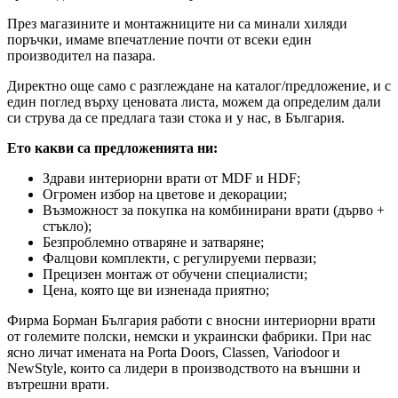
През магазините и монтажниците ни са минали хиляди
поръчки, имаме впечатление почти от всеки един
производител на пазара.
Директно още само с разглеждане на каталог/предложение, и с
един поглед върху ценовата листа, можем да определим дали
си струва да се предлага тази стока и у нас, в България.
Ето какви са предложенията ни:
Здрави интериорни врати от MDF и HDF;
Огромен избор на цветове и декорации;
Възможност за покупка на комбинирани врати (дърво +
стъкло);
Безпроблемно отваряне и затваряне;
Фалцови комплекти, с регулируеми первази;
Прецизен монтаж от обучени специалисти;
Цена, която ще ви изненада приятно;
Фирма Борман България работи с вносни интериорни врати
от големите полски, немски и украински фабрики. При нас
ясно личат имената на Porta Doors, Classen, Variodoor и
NewStyle, които са лидери в производството на външни и
вътрешни врати.