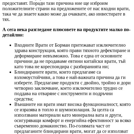
предоставят. Поради тази причина ние ще изброим
положителните страни на предложените от нас входни врати,
така че да знаете какво може да очаквате, ако инвестирате в
тях.
А сега нека разгледаме плюсовете на продуктите малко по-
детайлно:
Входните Врати от Борман притежават изключително
здрава конструкция, която прави тяхното дефектиране и
деформиране невъзможно. Това е една от основните
причини да не продаваме евтини китайски врати, тъй
като това не кореспондира с разбиранията ни;
Блиндираните врати, които предлагаме са
взломоустойчиви, а това е най-важната причина да ги
изберете. Предлагаме продукти с двойно, тройно и дори
четворно заключване, което изключително трудно се
поддава на отваряне с инструменти и подръчни
средства;
Външните ни врати имат висока функционалност, която
се изразява в топло и шумоизолация. За целта са
използвани материали като минерална вата и други,
осигуряващи комфорт и енергийна ефективност за всяко
съвременно домакинство. По-голямата част от
предлаганите блиндирани врати, могат да се използват