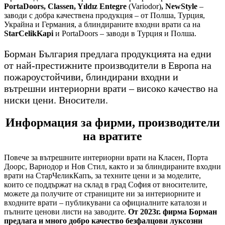
PortaDoors, Classen, Yıldız Entegre
(Variodor)
, NewStyle
–
заводи с добра качествена продукция – от Полша, Турция,
Украйна и Германия, а блиндираните входни врати са на
StarCelikKapi
и PortaDoors – заводи в Турция и Полша.
Борман България предлага продукцията на едни
от най-престижните производители в Европа на
пожароустойчиви, блиндирани входни и
вътрешни интериорни врати – високо качество на
ниски цени. Вносители.
Информация за фирми, производители
на вратите
Повече за вътрешните интериорни врати на Класен, Порта
Доорс, Вариодор и Нов Стил, както и за блиндираните входни
врати на СтарЧеликКапъ, за техните цени и за моделите,
които се поддържат на склад в град София от вносителите,
можете да получите от страниците ни за интериорните и
входните врати – публикувани са официалните каталози и
пълните ценови листи на заводите.
От 2023г. фирма Борман
предлага и много добро качество безфалцови луксозни