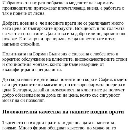
Избраното от нас разнообразие в моделите на фирмите-
производители притежават впечатляваща визия, а работата с
тях е повече от лесна.
Добрата новина е, че вносните врати не се различават много
като цена от българските продукти. Всъщност, в по-голямата
си част са по-евтини. Дали това е за добро или не, времето ще
покаже. Ето защо ви препоръчваме да инвестирате в тях
напълно спокойно.
Политиката на Борман България е свързана с любезното и
коректно обслужване на клиентите, висококачествените стоки
и стойностния монтаж, който ще бъде извършен от
квалифицирани специалисти.
До скоро нашите врати бяха познати по-скоро в София, където
са и централните ни магазини, но отскоро фирмата оперира в
цяла България, давайки възможност на клиентите да получат
добро обзавеждане за дома си на цена, която със сигурност
могат да си позволят.
Положителни качества на нашите входни врати
Търсенето на входни врати към днешна дата е наистина
голямо. Много фирми обещават качество, но малко ви го