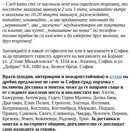
– След като сте се насочили вече към определен търговец, то
посетете магазина минимум 2 или 3 пъти, изчаквайте вътре
в магазина по 10-20 минути минимум, разглеждайте,
питайте, изчаквайте…и ако продавачите започнат да
„нервничат“, ако „засечете“ неудовлетворен от покупката
си клиент, ако чуете „повишаване на тона“ по телефон –
тогава трябва да си излезете и да изберете друг магазин, на
друг търговец!
Заповядайте в някой от офисите ни или в магазините в София,
за да проверите горното, адресите на магазините на Борман:
ул. „Стоян Михайловски“ 8, 1164 ж.к. Лозенец, София, и ул.
„Дойран“ 9-Б, 1680 ж.к. Белите брези, София.
Врати (входни, интериорни и пожароустойчиви) и
кухни
на
дребно предлагаме не само за София-град, поръчка с
включена доставка и монтаж може да се направи също и
от следните населени места и околностите им:
Антон,
Божурище, Ботевград, Годеч, Горна Малина, Долна баня,
Драгоман, Елин Пелин, Етрополе, Златица, Ихтиман,
Копривщица, Костенец, Костинброд, Мирково, Пирдоп,
Правец, Самоков, Своге, Сливница, Чавдар, Челопеч; Перник,
Брезник, Земен, Ковачевци, Радомир, Трън.
За доставка и
монтаж в по-горните общини, допълнително се доплащат
само разходите за гориво.