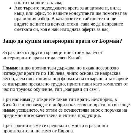
и като външни за къща;
Ако търсите подходящата врата за апартамент, вила,
къща или офис, то нашите консултанти ще помогнат за
правилния избор. В каталозите и сайтовете ни ще
видите цените на всички стоки, така че да направите
сметката си, коя е най-изгодната оферта за вас;
Защо да купим интериорни врати от Борман?
За разлика от други търговци ние стоим далеч от
интериорните врати от далечен Китай.
Нямаме нищо против тази държава, но някак несериозно
изглеждат вратите по 180 лева, чиято основа се надрасква
лесно, а експлоатацията под формата на отваряне и затваряне
се извършва прекалено трудно, пристигащи като комплект от
час по трудово обучение, тип „направи си сам“.
При нас няма да откриете такъв тип врати. Безспорно, в
Китай се произвеждат и добри и качествени врати, но все още
имаме усещането, че оттам се осъществява внос с поръчка на
предимно нискокачествена и евтина продукция.
През годините сме се срещнали с много и различни
производители, не само от Европа.