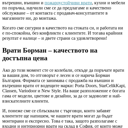
вътрешни, външни и
пожароустойчиви врати
, кухни и мебели
по поръчка, научили сме се да предлагаме и качествено
обслужване – от контакта с продавач-консултантите в
магазините ни, до монтажа.
Когато сме сигурни в качеството на стоката си, и работата ни
е по-спокойна, без конфликти с клиентите. И тогава крайния
резултат е налице – и двете страни са удовлетворени!
Врати Борман – качеството на
достъпна цена
Ако до този момент сте се колебали, откъде да поръчате врати
за вашия дом, то отговорът е лесен и се нарича Борман
България. Фирмата се занимава с продажба на външни и
вътрешни врати от водещите марки: Porta Doors, StarCelikKapi,
Classen, Variodoor и New Style. На ваше разположение е богата
гама от модели, цветове и дизайни, за да се задоволят и най-
взискателните клиенти.
И, понеже сме се сблъсквали с търговци, които забавят
клиентите ще напишем, че нашите врати могат да бъдат
монтирани и експресно. Това е така, защото разполагаме с
входни и интериорни врати на склад в София, от които може