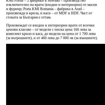
KMI Fornir – 2 фабрики в Suwalki – производство
изключително на врати (входни и интериорни) от масив
и фурнир; Porta KMI Romania – фабрика в Arad –
произвежда и крила, и каси – от MDF и HDF. Част от
стоката за България е оттам.
Произвеждат се входни и интериорни врати от всички
ценови класове – от модели с ниска цена 160 лева за
комплект крило и каса, до модели на цена от 1 700 лева
(за вътрешните), и от 460 лева до 7 000 лв (за външните).