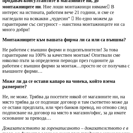
продавач-консултантите в магазините ни, до
монтажниците ни
. Ние лоши монтажници нямаме В
интерес на истината, работим вече 21 години, и сме се
нагледали на всякакви „чудесии“  Но едно можем да
гарантираме със сигурност – наистина монтажниците ни са
много добри!
Монтажниците към вашата фирма ли са или са външна?
Не работим с външни фирми и подизпълнители! За това
гарантираме на 100% за качествен монтаж! Опитвали сме
няколко пъти за определени периоди през годините да
работим с външни фирми за монтаж…просто не се получава с
външните фирми…
Може ли да се остави капаро на човека, който взема
размерите?
Не, не може. Трябва да посетите някой от магазините ни, на
място трябва да се подпише договор и там съответно може да
се остави предплата, или чрез банков превод, но отново след
подписване на договор на място в магазин/офис, за да имате
основание за превода…
Доказателството за горенаписаното – доказателството е в