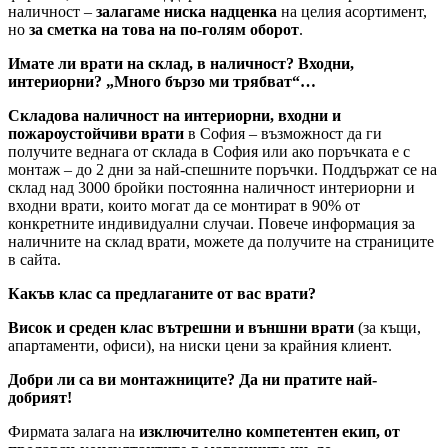
наличност –
залагаме ниска надценка
на целия асортимент,
но
за сметка на това на по-голям оборот
.
Имате ли врати на склад, в наличност? Входни,
интериорни? „Много бързо ми трябват“…
Складова наличност на интериорни, входни и
пожароустойчиви врати
в София – възможност да ги
получите веднага от склада в София или ако поръчката е с
монтаж – до 2 дни за най-спешните поръчки. Поддържат се на
склад над 3000 бройки постоянна наличност интериорни и
входни врати, които могат да се монтират в 90% от
конкретните индивидуални случаи. Повече информация за
наличните на склад врати, можете да получите на страниците
в сайта.
Какъв клас са предлаганите от вас врати?
Висок и среден клас вътрешни и външни врати
(за къщи,
апартаменти, офиси), на ниски цени за крайния клиент.
Добри ли са ви монтажниците? Да ни пратите най-
добрият!
Фирмата залага на
изключително компетентен екип, от