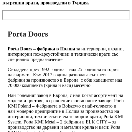
вътрешни врати, произведени в Турция.
Porta Doors
Porta Doors – фабрика в Полша
за интериорни, входни,
интериорни пожароустойчиви и технически врати със
специално предназначение.
Създадена през 1992 година – над 25 годишна история
на фирмата. Към 2017 година разполага със шест
фабрики за производство в Европа, с общ капацитет над
70 000 комплекта (крила и каси) месечно.
Най-големият завод в Европа, с най-богат асортимент на
модели и цветове, в сравнение с останалите заводи. Porta
KMI Poland – Фабриката в Bolszewo е най-голямото и
най-модерно предприятие в Полша за производство на
интериорни, технически и екстериорни врати; Porta KMI
System, Porta KMI Metal – 2 фабрики в ELK CITY – за
производство на дървени и метални крила и каси; Porta