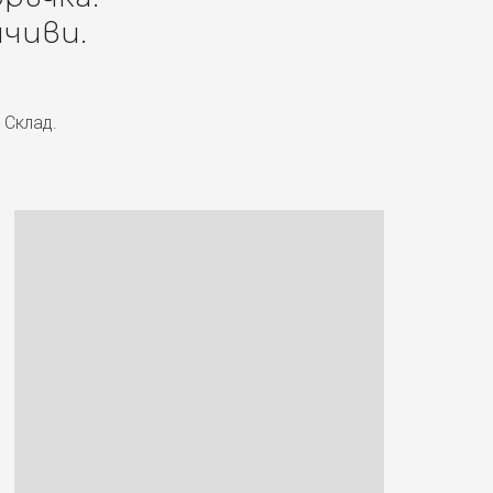
чиви.
 Склад.