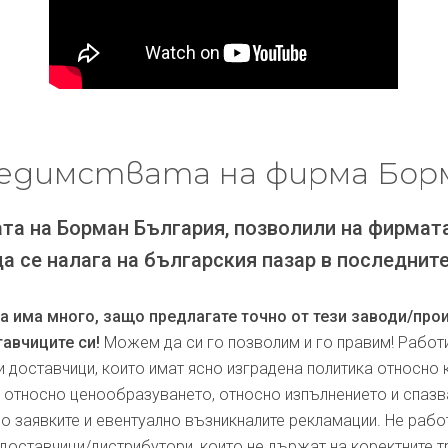
едимствата на фирма Бор
та на Борман България, позволили на фирмат
да се налага на българския пазар в последните
ра има много, защо предлагате точно от тези заводи/про
авчиците си!
Можем да си го позволим и го правим! Работ
и доставчици, които имат ясно изградена политика относно 
, относно ценообразуването, относно изпълнението и спаз
по заявките и евентуално възникналите рекламации. Не рабо
доставчици/дистрибутори, които не държат на коректните т