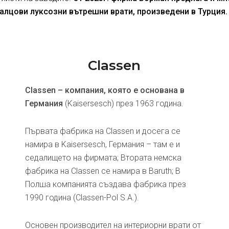
алцови луксозни вътрешни врати, произведени в Турция.
Classen
Classen – компания, която е основана в
Германия
(Kaisersesch) през 1963 година.
Първата фабрика на Classen и досега се
намира в Kaisersesch, Германия – там е и
седалището на фирмата; Втората немска
фабрика на Classen се намира в Baruth; В
Полша компанията създава фабрика през
1990 година (Classen-Pol S.A.).
Основен производител на интериорни врати от