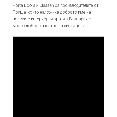
Porta Doors и Classen са производителите от
Полша, които наложиха доброто име на
полските интериорни врати в България –
много добро качество на ниски цени.