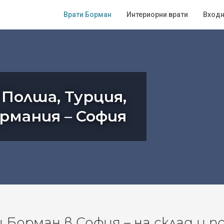
Врати Борман
Интериорни врати
Входн
 Полша, Турция,
ермания – София
Борман в София – на склад и п