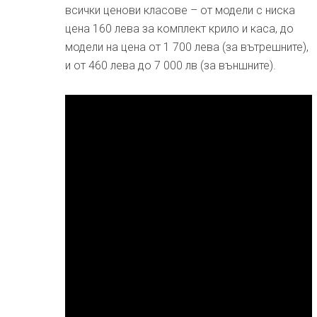
всички ценови класове – от модели с ниска
цена 160 лева за комплект крило и каса, до
модели на цена от 1 700 лева (за вътрешните),
и от 460 лева до 7 000 лв (за външните).