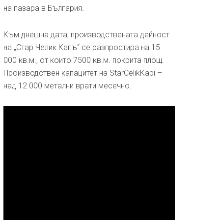
на пазара в България.
Към днешна дата, производствената дейност
на „Стар Челик Капъ“ се разпростира на 15
000 кв.м., от които 7500 кв.м. покрита площ.
Производствен капацитет на StarCelikKapi –
над 12 000 метални врати месечно.