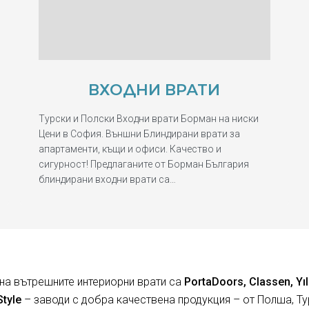
ВХОДНИ ВРАТИ
Турски и Полски Входни врати Борман на ниски
Цени в София. Външни Блиндирани врати за
апартаменти, къщи и офиси. Качество и
сигурност! Предлаганите от Борман България
блиндирани входни врати са…
на вътрешните интериорни врати са
PortaDoors, Classen, Yıl
Style
– заводи с добра качествена продукция – от Полша, Ту