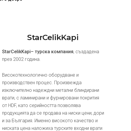
StarCelikKapi
StarCelikKapi– турска компания
, създадена
през 2002 година.
Високотехнологично оборудване и
производствен процес. Произвежда
изключително надеждни метални блиндирани
врати, с ламинирани и фурнировани покрития
от HDF, като серийността позволява
продукцията да се продава на ниски цени, дори
и за България. Именно високото качество и
ниската цена наложиха турските входни врати