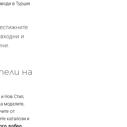
аводи в Турция
рестижните
 входни и
ени.
тели на
и Нов Стил,
за моделите,
чите от
ите каталози и
ного добро