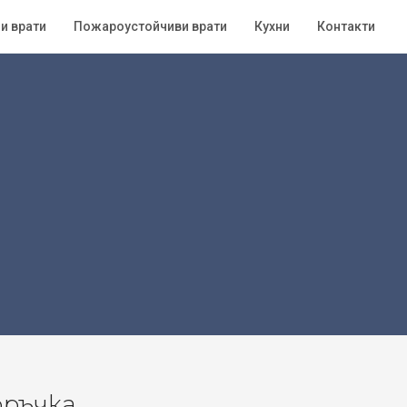
и врати
Пожароустойчиви врати
Кухни
Контакти
оръчка.