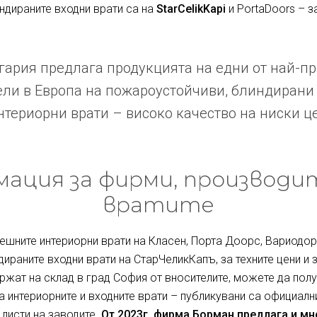
индираните входни врати са на
StarCelikKapi
и PortaDoors – з
ария предлага продукцията на едни от най-п
ли в Европа на пожароустойчиви, блиндирани
териорни врати – високо качество на ниски ц
ация за фирми, производи
вратите
ешните интериорни врати на Класен, Порта Доорс, Вариодор 
дираните входни врати на СтарЧеликКапъ, за техните цени и 
ржат на склад в град София от вносителите, можете да полу
за интериорните и входните врати – публикувани са официалн
 листи на заводите.
От 2023г. фирма Борман предлага и м