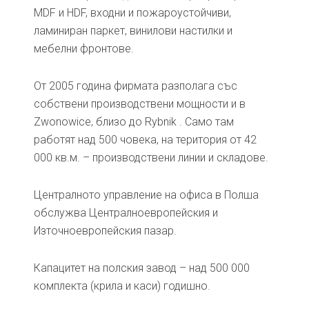
MDF и HDF, входни и пожароустойчиви,
ламиниран паркет, винилови настилки и
мебелни фронтове.
От 2005 година фирмата разполага със
собствени производствени мощности и в
Zwonowice, близо до Rybnik . Само там
работят над 500 човека, на територия от 42
000 кв.м. – производствени линии и складове.
Централното управление на офиса в Полша
обслужва Централноевропейския и
Източноевропейския пазар.
Капацитет на полския завод – над 500 000
комплекта (крила и каси) годишно.