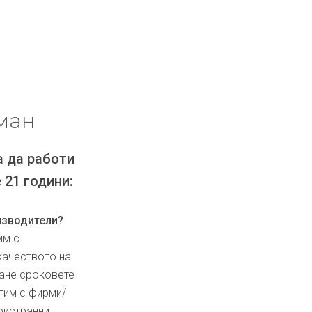
ман
а да работи
 21 години:
изводители?
им с
качеството на
ване сроковете
тим с фирми/
ристранни