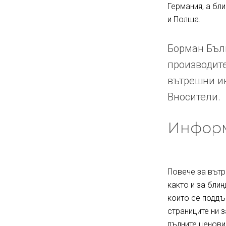
Германия, а бл
и Полша.
Борман Бълг
производите
вътрешни ин
Вносители.
Информ
Повече за вътр
както и за блин
които се поддъ
страниците ни 
пълните ценови