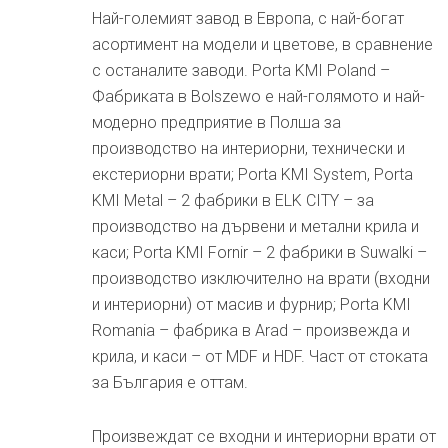
Най-големият завод в Европа, с най-богат
асортимент на модели и цветове, в сравнение
с останалите заводи. Porta KMI Poland –
Фабриката в Bolszewo е най-голямото и най-
модерно предприятие в Полша за
производство на интериорни, технически и
екстериорни врати; Porta KMI System, Porta
KMI Metal – 2 фабрики в ELK CITY – за
производство на дървени и метални крила и
каси; Porta KMI Fornir – 2 фабрики в Suwalki –
производство изключително на врати (входни
и интериорни) от масив и фурнир; Porta KMI
Romania – фабрика в Arad – произвежда и
крила, и каси – от MDF и HDF. Част от стоката
за България е оттам.
Произвеждат се входни и интериорни врати от