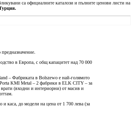
убликувани са официалните каталози и пълните ценови листи на
Турция.
 предназначение.
одство в Европа, с общ капацитет над 70 000
oland – Фабриката в Bolszewo е най-голямото
Porta KMI Metal – 2 фабрики в ELK CITY – за
 врати (входни и интериорни) от масив и
оттам.
и каса, до модели на цена от 1 700 лева (за