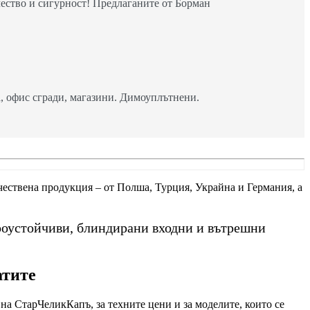
ество и сигурност! Предлаганите от Борман
 офис сгради, магазини. Димоуплътнени.
ачествена продукция – от Полша, Турция, Украйна и Германия, а
роустойчиви, блиндирани входни и вътрешни
атите
на СтарЧеликКапъ, за техните цени и за моделите, които се