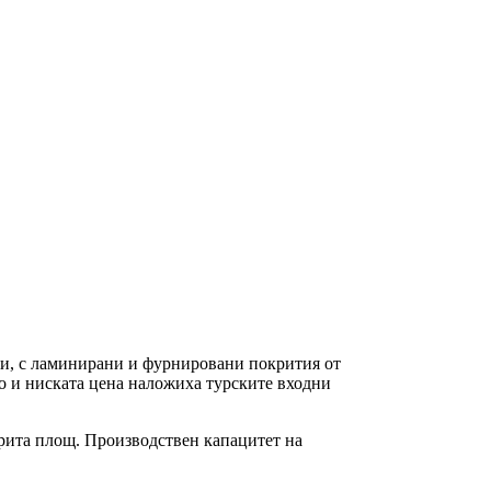
и, с ламинирани и фурнировани покрития от
во и ниската цена наложиха турските входни
окрита площ. Производствен капацитет на