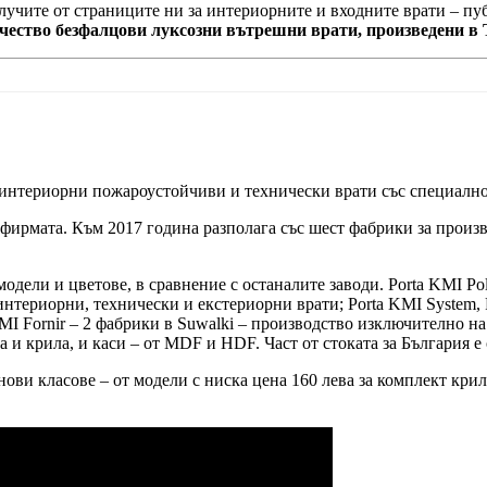
олучите от страниците ни за интериорните и входните врати – п
ачество безфалцови луксозни вътрешни врати, произведени в 
 интериорни пожароустойчиви и технически врати със специално
 фирмата. Към 2017 година разполага със шест фабрики за произв
модели и цветове, в сравнение с останалите заводи. Porta KMI P
нтериорни, технически и екстериорни врати; Porta KMI System, 
MI Fornir – 2 фабрики в Suwalki – производство изключително на
 и крила, и каси – от MDF и HDF. Част от стоката за България е 
ви класове – от модели с ниска цена 160 лева за комплект крило 