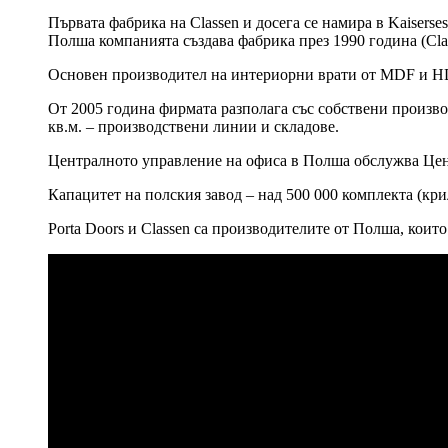
Първата фабрика на Classen и досега се намира в Kaiserse
Полша компанията създава фабрика през 1990 година (Clas
Основен производител на интериорни врати от MDF и HD
От 2005 година фирмата разполага със собствени производ
кв.м. – производствени линии и складове.
Централното управление на офиса в Полша обслужва Цен
Капацитет на полския завод – над 500 000 комплекта (кри
Porta Doors и Classen са производителите от Полша, кои