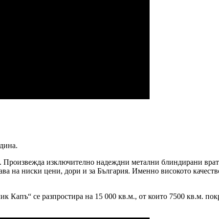
одина.
. Произвежда изключително надеждни метални блиндирани врат
ава на ниски цени, дори и за България. Именно високото качест
к Капъ“ се разпростира на 15 000 кв.м., от които 7500 кв.м. п