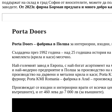
поддържат на склад в град София от вносителите, можете да п
заводите.
От 2023г. фирма Борман предлага и много добро к
Porta Doors
Porta Doors – фабрика в Полша
за интериорни, входни,
Създадена през 1992 година – над 25 годишна история на
комплекта (крила и каси) месечно.
Най-големият завод в Европа, с най-богат асортимент на 
и най-модерно предприятие в Полша за производство на и
производство на дървени и метални крила и каси; Porta K
фурнир; Porta KMI Romania – фабрика в Arad – произвежда
Произвеждат се входни и интериорни врати от всички цено
вътрешните), и от 460 лева до 7 000 лв (за външните).