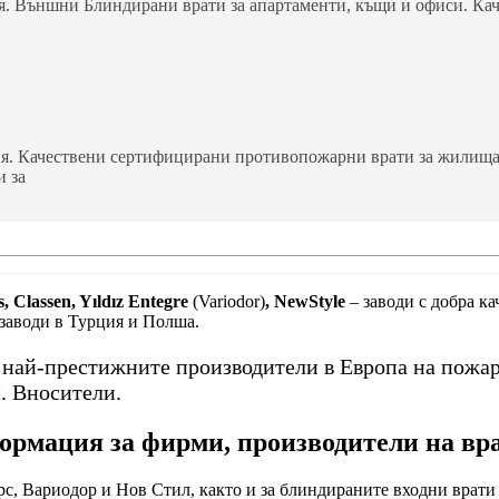
. Външни Блиндирани врати за апартаменти, къщи и офиси. Кач
я. Качествени сертифицирани противопожарни врати за жилища,
и за
, Classen, Yıldız Entegre
(Variodor)
, NewStyle
– заводи с добра к
 заводи в Турция и Полша.
т най-престижните производители в Европа на пожа
. Вносители.
рмация за фирми, производители на вр
с, Вариодор и Нов Стил, както и за блиндираните входни врати 