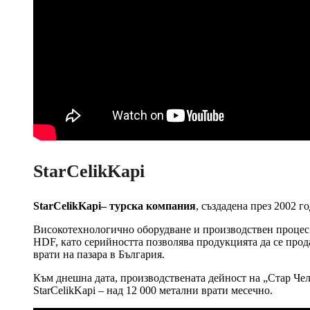
StarCelikKapi
StarCelikKapi– турска компания
, създадена през 2002 г
Високотехнологично оборудване и производствен процес
HDF, като серийността позволява продукцията да се прод
врати на пазара в България.
Към днешна дата, производствената дейност на „Стар Чели
StarCelikKapi – над 12 000 метални врати месечно.