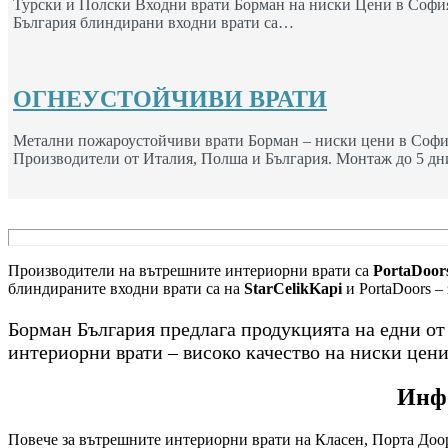
Турски и Полски Входни врати Борман на ниски Цени в София
България блиндирани входни врати са…
ОГНЕУСТОЙЧИВИ ВРАТИ
Метални пожароустойчиви врати Борман – ниски цени в Софи
Производители от Италия, Полша и България. Монтаж до 5 дн
Производители на вътрешните интериорни врати са
PortaDoors
блиндираните входни врати са на
StarCelikKapi
и PortaDoors –
Борман България предлага продукцията на едни о
интериорни врати – високо качество на ниски цени
Инфо
Повече за вътрешните интериорни врати на Класен, Порта Доор