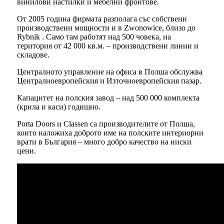
винилови настилки и мебелни фронтове.
От 2005 година фирмата разполага със собствени
производствени мощности и в Zwonowice, близо до
Rybnik . Само там работят над 500 човека, на
територия от 42 000 кв.м. – производствени линии и
складове.
Централното управление на офиса в Полша обслужва
Централноевропейския и Източноевропейския пазар.
Капацитет на полския завод – над 500 000 комплекта
(крила и каси) годишно.
Porta Doors и Classen са производителите от Полша,
които наложиха доброто име на полските интериорни
врати в България – много добро качество на ниски
цени.