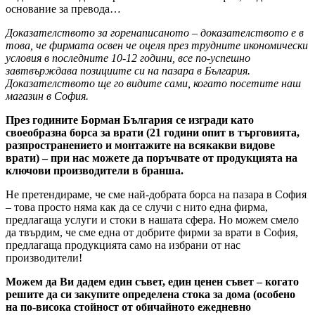
основание за превода…
Доказателството за горенаписаното – доказателството е в
това, че фирмата освен че оцеля през трудните икономически
условия в последните 10-12 години, все по-успешно
завтвърждава позициите си на пазара в България.
Доказателството ще го видите сами, когато посетите наш
магазин в София.
През годините Борман България се изгради като
своеобразна борса за врати (21 години опит в търговията,
разпространението и монтажите на всякакви видове
врати) – при нас можете да поръчвате от продукцията на
ключови производители в бранша.
Не претендираме, че сме най-добрата борса на пазара в София
– това просто няма как да се случи с нито една фирма,
предлагаща услуги и стоки в нашата сфера. Но можем смело
да твърдим, че сме една от добрите фирми за врати в София,
предлагаща продукцията само на избрани от нас
производители!
Можем да Ви дадем един съвет, един ценен съвет – когато
решите да си закупите определена стока за дома (особено
на по-висока стойност от обичайното ежедневно