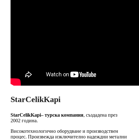
StarCelikKapi
StarCelikKapi– турска компания
, създадена през
2002 година.
Високотехнологично оборудване и производствен
процес. Произвежда изключително надеждни метални