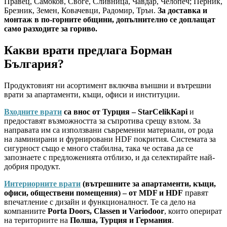
Правец, Самоков, Своге, Сливница, Чавдар, Челопеч; Перник,
Брезник, Земен, Ковачевци, Радомир, Трън.
За доставка и
монтаж в по-горните общини, допълнително се доплащат
само разходите за гориво.
Какви врати предлага Борман
България?
Продуктовият ни асортимент включва външни и вътрешни
врати за апартаменти, къщи, офиси и институции.
Входните врати
са внос от Турция – StarCelikKapi
и
предоставят възможността за съпротива срещу взлом. За
направата им са използвани съвременни материали, от рода
на ламинирани и фурнировани HDF покрития. Системата за
сигурност също е много стабилна, така че остава да се
запознаете с предложенията отблизо, и да селектирайте най-
добрия продукт.
Интериорните врати
(вътрешните за апартаменти, къщи,
офиси, обществени помещения) – от MDF и HDF
правят
впечатление с дизайн и функционалност. Те са дело на
компаниите
Porta Doors, Classen и Variodoor
, които оперират
на териториите на
Полша, Турция и Германия
.