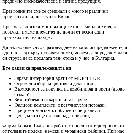
предимно нискокачествена и евтина продукция.
През годините сме се срещнали с много и различни
производители, не само от Европа.
През магазините и монтажниците ни са минали хиляди
поръчки, имаме впечатление почти от всеки един
производител на пазара.
Директно още само с разглеждане на каталог/предложение, и с
един поглед върху ценовата листа, можем да определим дали
си струва да се предлага тази стока и у нас, в България.
Ето какви са предложенията ни:
Здрави интериорни врати от MDF и HDF;
Огромен избор на цветове и декорации;
Възможност за покупка на комбинирани врати (дърво +
стъкло);
Безпроблемно отваряне и затваряне;
Фалцови комплекти, с регулируеми первази;
Прецизен монтаж от обучени специалисти;
Цена, която ще ви изненада приятно;
Фирма Борман България работи с вносни интериорни врати
от големите полски, немски и украински фабрики. При нас