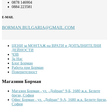
0878 146904
0884 223581
E-MAIL
BORMAN.BULGARIA@GMAIL.COM
Footer
ЦЕНИ за МОНТАЖ на ВРАТИ и ДОПЪЛНИТЕЛНИ
ДЕЙНОСТИ
ЧЗВ
За Нас
Блог Борман
Работа при Борман
Поверителност
Магазини Борман
Магазин Борман - ул. „Дойран“ 9-Б, 1680 ж.к. Белите
брези, София
Офис Борман - ул. „Дойран“ 9-А, 1680 ж.к. Белите брези,
София