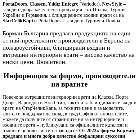
PortaDoors, Classen, Yıldız Entegre
(Variodor)
, NewStyle
–
заводи с добра качествена продукция – от Полша, Турция,
Украйна и Германия, а блиндираните входни врати са на
StarCelikKapi
и PortaDoors – заводи в Турция и Полша.
Борман България предлага продукцията на едни
от най-престижните производители в Европа на
пожароустойчиви, блиндирани входни и
вътрешни интериорни врати – високо качество на
ниски цени. Вносители.
Информация за фирми, производители
на вратите
Повече за вътрешните интериорни врати на Класен, Порта
Доорс, Вариодор и Нов Стил, както и за блиндираните входни
врати на СтарЧеликКапъ, за техните цени и за моделите,
които се поддържат на склад в град София от вносителите,
можете да получите от страниците ни за интериорните и
входните врати – публикувани са официалните каталози и
пълните ценови листи на заводите.
От 2023г. фирма Борман
предлага и много добро качество безфалцови луксозни