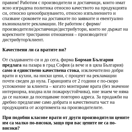
правим! Работим с производители и доставчици, които имат
ясно изградена политика относно качеството на продукцията
си, относно ценообразуването, относно изпълнението и
спазване сроковете на доставките по заявките и евентуално
възникналите рекламации. Не работим с фирми/
производители/доставчици/дистрибутори, които не държат на
коректните тристранни отношения – производител/
дистрибутор/клиент.
Качествени ли са вратите ви?
От създаването си и до сега, фирма
Борман България
предлага
на пазара в град София (а вече и в цяла България)
само и единствено качествена стока
, изключително добри
врати и кухни, на ниски цени, с процент на рекламации
почти сведен до нула. Гаранцията от 2 години е по-скоро
успокоение за клиента – когато монтираме врата (без значение
интериорна, входна или пожароустойчива), ние знаем че няма
да се наложи да посещаваме повторно адреса. За продажби на
дребно предлагаме само добрата и качествената част на
продукцията от асортимента на производителите.
При подобни класове врати от други производители цените
им са малко по-високи, защо при вас цените не са по-
високи?