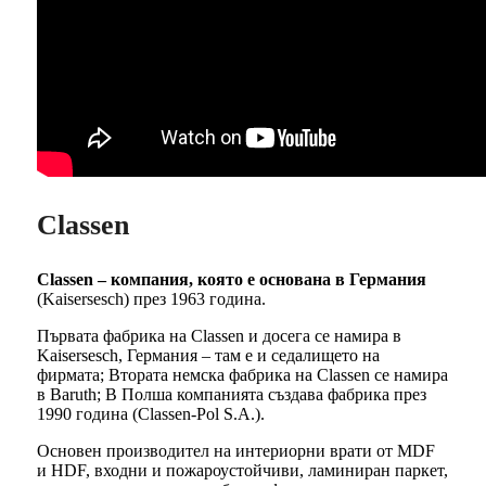
Classen
Classen – компания, която е основана в Германия
(Kaisersesch) през 1963 година.
Първата фабрика на Classen и досега се намира в
Kaisersesch, Германия – там е и седалището на
фирмата; Втората немска фабрика на Classen се намира
в Baruth; В Полша компанията създава фабрика през
1990 година (Classen-Pol S.A.).
Основен производител на интериорни врати от MDF
и HDF, входни и пожароустойчиви, ламиниран паркет,