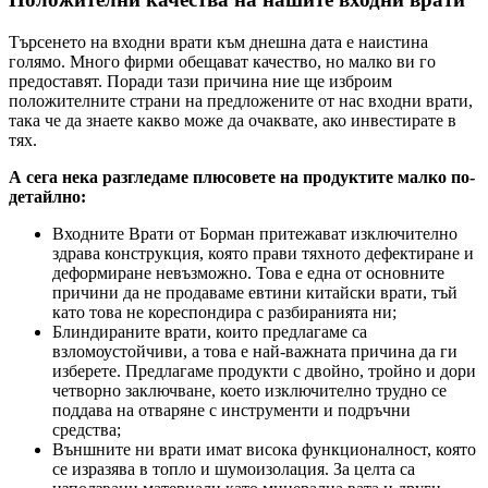
Търсенето на входни врати към днешна дата е наистина
голямо. Много фирми обещават качество, но малко ви го
предоставят. Поради тази причина ние ще изброим
положителните страни на предложените от нас входни врати,
така че да знаете какво може да очаквате, ако инвестирате в
тях.
А сега нека разгледаме плюсовете на продуктите малко по-
детайлно:
Входните Врати от Борман притежават изключително
здрава конструкция, която прави тяхното дефектиране и
деформиране невъзможно. Това е една от основните
причини да не продаваме евтини китайски врати, тъй
като това не кореспондира с разбиранията ни;
Блиндираните врати, които предлагаме са
взломоустойчиви, а това е най-важната причина да ги
изберете. Предлагаме продукти с двойно, тройно и дори
четворно заключване, което изключително трудно се
поддава на отваряне с инструменти и подръчни
средства;
Външните ни врати имат висока функционалност, която
се изразява в топло и шумоизолация. За целта са