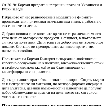
От 2019г. Борман предлага и вътрешни врати от Украински и
Руски заводи.
Избраното от нас разнообразие в моделите на фирмите-
производители притежават впечатляваща визия, а работата с
тях е повече от лесна.
Добрата новина е, че вносните врати не се различават много
като цена от българските продукти. Всъщност, в по-голямата
си част са по-евтини. Дали това е за добро или не, времето ще
покаже. Ето защо ви препоръчваме да инвестирате в тях
напълно спокойно.
Политиката на Борман България е свързана с любезното и
коректно обслужване на клиентите, висококачествените стоки
и стойностния монтаж, който ще бъде извършен от
квалифицирани специалисти.
До скоро нашите врати бяха познати по-скоро в София, където
са и централните ни магазини, но отскоро фирмата оперира в
цяла България, давайки възможност на клиентите да получат
добро обзавеждане за дома си на цена, която със сигурност
могат да си позволят.
Положителни качества на нашите входни врати