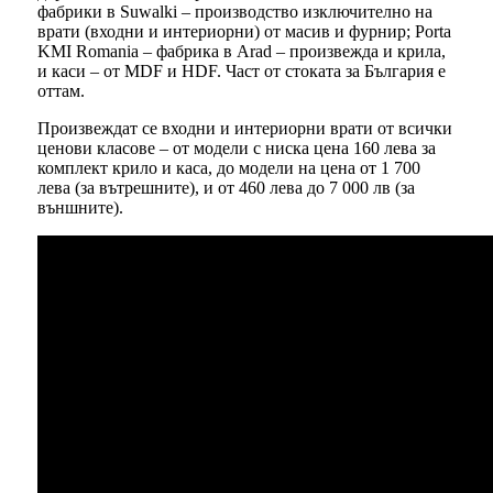
фабрики в Suwalki – производство изключително на
врати (входни и интериорни) от масив и фурнир; Porta
KMI Romania – фабрика в Arad – произвежда и крила,
и каси – от MDF и HDF. Част от стоката за България е
оттам.
Произвеждат се входни и интериорни врати от всички
ценови класове – от модели с ниска цена 160 лева за
комплект крило и каса, до модели на цена от 1 700
лева (за вътрешните), и от 460 лева до 7 000 лв (за
външните).