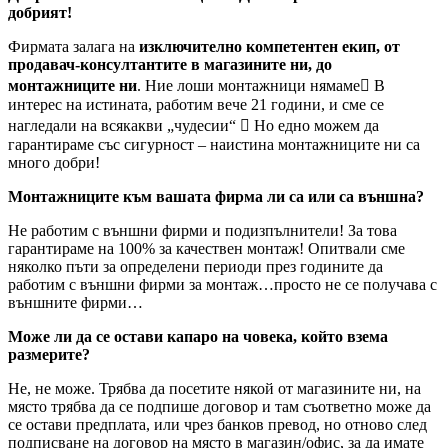
добрият!
Фирмата залага на
изключително компетентен екип, от
продавач-консултантите в магазините ни, до
монтажниците ни
. Ние лоши монтажници нямаме В
интерес на истината, работим вече 21 години, и сме се
нагледали на всякакви „чудесии“  Но едно можем да
гарантираме със сигурност – наистина монтажниците ни са
много добри!
Монтажниците към вашата фирма ли са или са външна?
Не работим с външни фирми и подизпълнители! За това
гарантираме на 100% за качествен монтаж! Опитвали сме
няколко пъти за определени периоди през годините да
работим с външни фирми за монтаж…просто не се получава с
външните фирми…
Може ли да се остави капаро на човека, който взема
размерите?
Не, не може. Трябва да посетите някой от магазините ни, на
място трябва да се подпише договор и там съответно може да
се остави предплата, или чрез банков превод, но отново след
подписване на договор на място в магазин/офис, за да имате