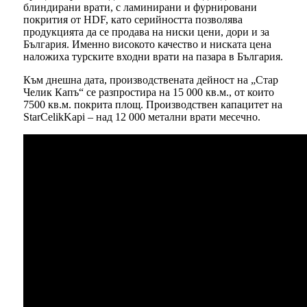
блиндирани врати, с ламинирани и фурнировани
покрития от HDF, като серийността позволява
продукцията да се продава на ниски цени, дори и за
България. Именно високото качество и ниската цена
наложиха турските входни врати на пазара в България.
Към днешна дата, производствената дейност на „Стар
Челик Капъ“ се разпростира на 15 000 кв.м., от които
7500 кв.м. покрита площ. Производствен капацитет на
StarCelikKapi – над 12 000 метални врати месечно.