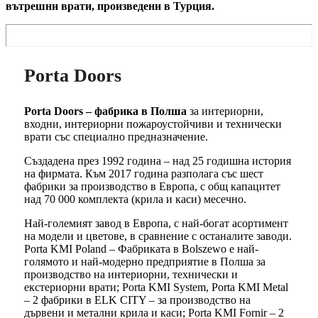
вътрешни врати, произведени в Турция.
Porta Doors
Porta Doors – фабрика в Полша
за интериорни,
входни, интериорни пожароустойчиви и технически
врати със специално предназначение.
Създадена през 1992 година – над 25 годишна история
на фирмата. Към 2017 година разполага със шест
фабрики за производство в Европа, с общ капацитет
над 70 000 комплекта (крила и каси) месечно.
Най-големият завод в Европа, с най-богат асортимент
на модели и цветове, в сравнение с останалите заводи.
Porta KMI Poland – Фабриката в Bolszewo е най-
голямото и най-модерно предприятие в Полша за
производство на интериорни, технически и
екстериорни врати; Porta KMI System, Porta KMI Metal
– 2 фабрики в ELK CITY – за производство на
дървени и метални крила и каси; Porta KMI Fornir – 2