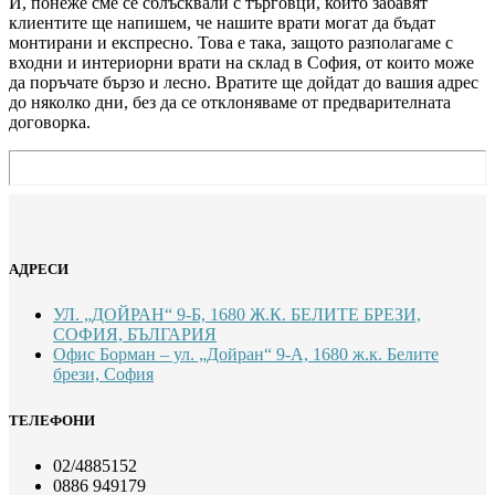
И, понеже сме се сблъсквали с търговци, които забавят
клиентите ще напишем, че нашите врати могат да бъдат
монтирани и експресно. Това е така, защото разполагаме с
входни и интериорни врати на склад в София, от които може
да поръчате бързо и лесно. Вратите ще дойдат до вашия адрес
до няколко дни, без да се отклоняваме от предварителната
договорка.
АДРЕСИ
УЛ. „ДОЙРАН“ 9-Б, 1680 Ж.К. БЕЛИТЕ БРЕЗИ,
СОФИЯ, БЪЛГАРИЯ
Офис Борман – ул. „Дойран“ 9-А, 1680 ж.к. Белите
брези, София
ТЕЛЕФОНИ
02/4885152
0886 949179