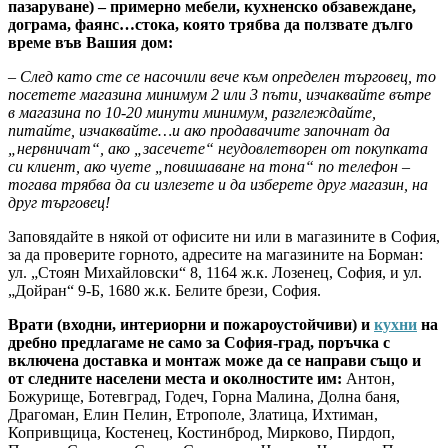
пазаруване) – примерно мебели, кухненско обзавеждане,
дограма, фаянс…стока, която трябва да ползвате дълго
време във Вашия дом:
– След като сте се насочили вече към определен търговец, то
посетете магазина минимум 2 или 3 пъти, изчаквайте вътре
в магазина по 10-20 минути минимум, разглеждайте,
питайте, изчаквайте…и ако продавачите започнат да
„нервничат“, ако „засечете“ неудовлетворен от покупката
си клиент, ако чуете „повишаване на тона“ по телефон –
тогава трябва да си излезете и да изберете друг магазин, на
друг търговец!
Заповядайте в някой от офисите ни или в магазините в София,
за да проверите горното, адресите на магазините на Борман:
ул. „Стоян Михайловски“ 8, 1164 ж.к. Лозенец, София, и ул.
„Дойран“ 9-Б, 1680 ж.к. Белите брези, София.
Врати (входни, интериорни и пожароустойчиви) и
кухни
на
дребно предлагаме не само за София-град, поръчка с
включена доставка и монтаж може да се направи също и
от следните населени места и околностите им:
Антон,
Божурище, Ботевград, Годеч, Горна Малина, Долна баня,
Драгоман, Елин Пелин, Етрополе, Златица, Ихтиман,
Копривщица, Костенец, Костинброд, Мирково, Пирдоп,