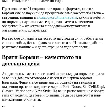
във всичко, което написахме по-горе.
През повече от 21 годишна история на фирмата, ние от
Борман сме се научили да предлагаме само качествена стока –
вътрешни, външни и
пожароустойчиви врати
, кухни и мебели
по поръчка, научили сме се да предлагаме и качествено
обслужване – от контакта с продавач-консултантите в
магазините ни, до монтажа.
Когато сме сигурни в качеството на стоката си, и работата ни
е по-спокойна, без конфликти с клиентите. И тогава крайния
резултат е налице – и двете страни са удовлетворени!
Врати Борман – качеството на
достъпна цена
Ако до този момент сте се колебали, откъде да поръчате врати
за вашия дом, то отговорът е лесен и се нарича Борман
България. Фирмата се занимава с продажба на външни и
вътрешни врати от водещите марки: Porta Doors, StarCelikKapi,
Classen, Variodoor и New Style. На ваше разположение е богата
гама от модели, цветове и дизайни, за да се задоволят и най-
взискателните клиенти.