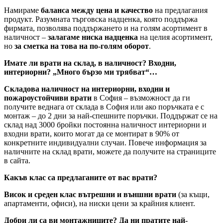
Намираме
баланса между цена и качество
на предлагания
продукт. Разумната търговска надценка, която поддържа
фирмата, позволява поддържането и на голям асортимент в
наличност –
залагаме ниска надценка
на целия асортимент,
но
за сметка на това на по-голям оборот
.
Имате ли врати на склад, в наличност? Входни,
интериорни? „Много бързо ми трябват“…
Складова наличност на интериорни, входни и
пожароустойчиви врати
в София – възможност да ги
получите веднага от склада в София или ако поръчката е с
монтаж – до 2 дни за най-спешните поръчки. Поддържат се на
склад над 3000 бройки постоянна наличност интериорни и
входни врати, които могат да се монтират в 90% от
конкретните индивидуални случаи. Повече информация за
наличните на склад врати, можете да получите на страниците
в сайта.
Какъв клас са предлаганите от вас врати?
Висок и среден клас вътрешни и външни врати
(за къщи,
апартаменти, офиси), на ниски цени за крайния клиент.
Добри ли са ви монтажниците? Да ни пратите най-