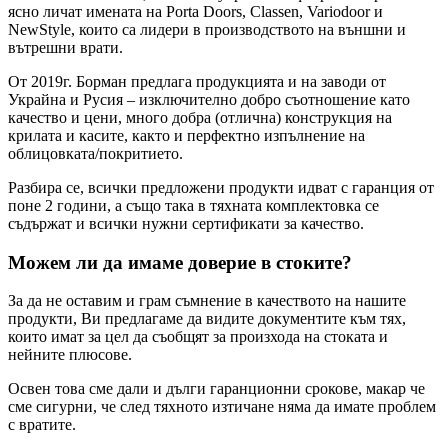
ясно личат имената на Porta Doors, Classen, Variodoor и
NewStyle, които са лидери в производството на външни и
вътрешни врати.
От 2019г. Борман предлага продукцията и на заводи от
Украйна и Русия – изключително добро съотношение като
качество и цени, много добра (отлична) конструкция на
крилата и касите, както и перфектно изпълнение на
облицовката/покритието.
Разбира се, всички предложени продукти идват с гаранция от
поне 2 години, а също така в тяхната комплектовка се
съдържат и всички нужни сертификати за качество.
Можем ли да имаме доверие в стоките?
За да не оставим и грам съмнение в качеството на нашите
продукти, Ви предлагаме да видите документите към тях,
които имат за цел да съобщят за произхода на стоката и
нейните плюсове.
Освен това сме дали и дълги гаранционни срокове, макар че
сме сигурни, че след тяхното изтичане няма да имате проблем
с вратите.