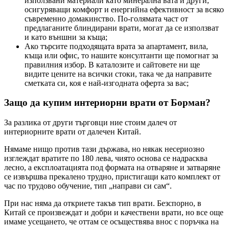
използвани материали като минерална вата и други,
осигуряващи комфорт и енергийна ефективност за всяко
съвременно домакинство. По-голямата част от
предлаганите блиндирани врати, могат да се използват
и като външни за къща;
Ако търсите подходящата врата за апартамент, вила,
къща или офис, то нашите консултанти ще помогнат за
правилния избор. В каталозите и сайтовете ни ще
видите цените на всички стоки, така че да направите
сметката си, коя е най-изгодната оферта за вас;
Защо да купим интериорни врати от Борман?
За разлика от други търговци ние стоим далеч от
интериорните врати от далечен Китай.
Нямаме нищо против тази държава, но някак несериозно
изглеждат вратите по 180 лева, чиято основа се надрасква
лесно, а експлоатацията под формата на отваряне и затваряне
се извършва прекалено трудно, пристигащи като комплект от
час по трудово обучение, тип „направи си сам“.
При нас няма да откриете такъв тип врати. Безспорно, в
Китай се произвеждат и добри и качествени врати, но все още
имаме усещането, че оттам се осъществява внос с поръчка на