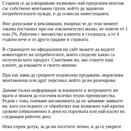
Стараем се да извършваме възможно най-прецизния монтаж
със собствени монтажни групи, който да задоволи
потребителските нужди, и да осмисли инвестицията.
Ние допускаме и рекламации, въпреки че до този момент
такива постъпват при нас изключително малко, не повече от 1
или 2%. Работим с множество клиенти в столицата, а от 4
години вече и от други градове в страната.
В страниците на официалния ни сайт можете да видите
коментарите на потребителите, които споделят какво са
получили като продукт. Съветваме ви, ако станете наш
клиент, да изкажете и своето мнение.
При нас няма да срещнете недоволни продавачи, мързеливи
монтажници или друг персонал, който да ви разочарова.
Даваме пълна информация за външните и вътрешните ни
врати и можем да посочим всички техни преимущества.
Редом с това, поемаме ангажимента да не забавяме заявките
ви, като последните се обработват във възможно най-кратки
срокове (обикновенно в деня на поръчката или най-късно на
следващия работен ден).
Нека спрем дотук, за да ни посетите лично, и да се уверите