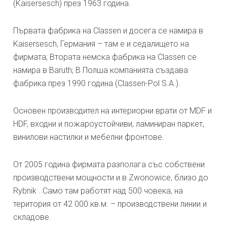
(Kaisersesch) през 1963 година.
Първата фабрика на Classen и досега се намира в
Kaisersesch, Германия – там е и седалището на
фирмата; Втората немска фабрика на Classen се
намира в Baruth; В Полша компанията създава
фабрика през 1990 година (Classen-Pol S.A.).
Основен производител на интериорни врати от MDF и
HDF, входни и пожароустойчиви, ламиниран паркет,
винилови настилки и мебелни фронтове.
От 2005 година фирмата разполага със собствени
производствени мощности и в Zwonowice, близо до
Rybnik . Само там работят над 500 човека, на
територия от 42 000 кв.м. – производствени линии и
складове.