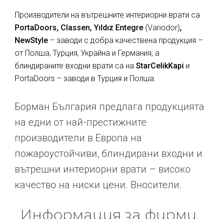
Производители на вътрешните интериорни врати са
PortaDoors, Classen, Yıldız Entegre
(Variodor)
,
NewStyle
– заводи с добра качествена продукция –
от Полша, Турция, Украйна и Германия, а
блиндираните входни врати са на
StarCelikKapi
и
PortaDoors – заводи в Турция и Полша.
Борман България предлага продукцията
на едни от най-престижните
производители в Европа на
пожароустойчиви, блиндирани входни и
вътрешни интериорни врати – високо
качество на ниски цени. Вносители.
Информация за фирми,