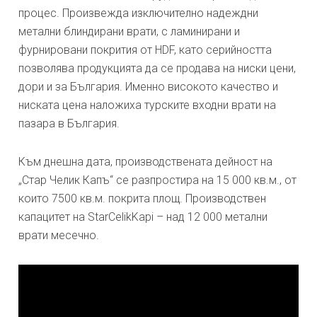
процес. Произвежда изключително надеждни
метални блиндирани врати, с ламинирани и
фурнировани покрития от HDF, като серийността
позволява продукцията да се продава на ниски цени,
дори и за България. Именно високото качество и
ниската цена наложиха турските входни врати на
пазара в България.
Към днешна дата, производствената дейност на
„Стар Челик Капъ“ се разпростира на 15 000 кв.м., от
които 7500 кв.м. покрита площ. Производствен
капацитет на StarCelikKapi – над 12 000 метални
врати месечно.