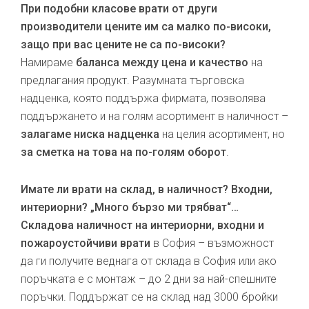
При подобни класове врати от други
производители цените им са малко по-високи,
защо при вас цените не са по-високи?
Намираме
баланса между цена и качество
на
предлагания продукт. Разумната търговска
надценка, която поддържа фирмата, позволява
поддържането и на голям асортимент в наличност –
залагаме ниска надценка
на целия асортимент, но
за сметка на това на по-голям оборот
.
Имате ли врати на склад, в наличност? Входни,
интериорни? „Много бързо ми трябват“…
Складова наличност на интериорни, входни и
пожароустойчиви врати
в София – възможност
да ги получите веднага от склада в София или ако
поръчката е с монтаж – до 2 дни за най-спешните
поръчки. Поддържат се на склад над 3000 бройки