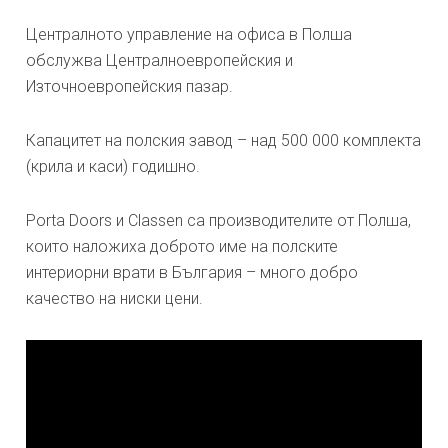
Централното управление на офиса в Полша
обслужва Централноевропейския и
Източноевропейския пазар.
Капацитет на полския завод – над 500 000 комплекта
(крила и каси) годишно.
Porta Doors и Classen са производителите от Полша,
които наложиха доброто име на полските
интериорни врати в България – много добро
качество на ниски цени.