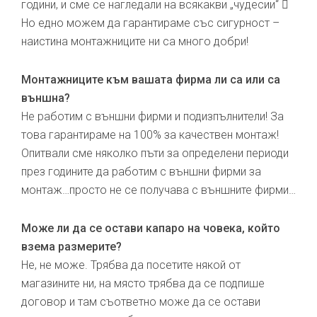
години, и сме се нагледали на всякакви „чудесии“ 
Но едно можем да гарантираме със сигурност –
наистина монтажниците ни са много добри!
Монтажниците към вашата фирма ли са или са
външна?
Не работим с външни фирми и подизпълнители! За
това гарантираме на 100% за качествен монтаж!
Опитвали сме няколко пъти за определени периоди
през годините да работим с външни фирми за
монтаж…просто не се получава с външните фирми…
Може ли да се остави капаро на човека, който
взема размерите?
Не, не може. Трябва да посетите някой от
магазините ни, на място трябва да се подпише
договор и там съответно може да се остави