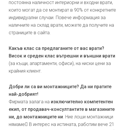
постоянна наличност интериорни и входни врати,
които могат да се монтират в 90% от конкретните
индивидуални случаи. Повече информация за
наличните на склад врати, можете да получите на
страниците в сайта.
Какъв клас са предлаганите от вас врати?
Висок и среден клас вътрешни и външни врати
(за къщи, апартаменти, офиси), на ниски цени за
крайния клиент.
Добри ли са ви монтажниците? Да ни пратите
най-добрият!
Фирмата залага на
изключително компетентен
екип, от продавач-консултантите в магазините
ни, до монтажниците ни
. Ние лоши монтажници
нямаме В интерес на истината, работим вече 21