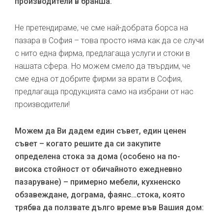
производители в бранша.
Не претендираме, че сме най-добрата борса на
пазара в София – това просто няма как да се случи
с нито една фирма, предлагаща услуги и стоки в
нашата сфера. Но можем смело да твърдим, че
сме една от добрите фирми за врати в София,
предлагаща продукцията само на избрани от нас
производители!
Можем да Ви дадем един съвет, един ценен
съвет – когато решите да си закупите
определена стока за дома (особено на по-
висока стойност от обичайното ежедневно
пазаруване) – примерно мебели, кухненско
обзавеждане, дограма, фаянс…стока, която
трябва да ползвате дълго време във Вашия дом: