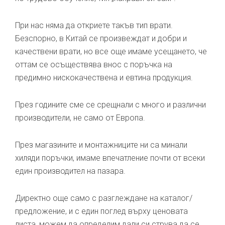
При нас няма да откриете такъв тип врати.
Безспорно, в Китай се произвеждат и добри и
качествени врати, но все още имаме усещането, че
оттам се осъществява внос с поръчка на
предимно нискокачествена и евтина продукция.
През годините сме се срещнали с много и различни
производители, не само от Европа.
През магазините и монтажниците ни са минали
хиляди поръчки, имаме впечатление почти от всеки
един производител на пазара.
Директно още само с разглеждане на каталог/
предложение, и с един поглед върху ценовата
листа, можем да определим дали си струва да се