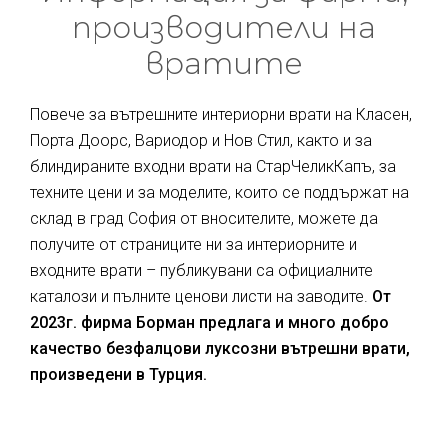
производители на
вратите
Повече за вътрешните интериорни врати на Класен,
Порта Доорс, Вариодор и Нов Стил, както и за
блиндираните входни врати на СтарЧеликКапъ, за
техните цени и за моделите, които се поддържат на
склад в град София от вносителите, можете да
получите от страниците ни за интериорните и
входните врати – публикувани са официалните
каталози и пълните ценови листи на заводите.
От
2023г. фирма Борман предлага и много добро
качество безфалцови луксозни вътрешни врати,
произведени в Турция.