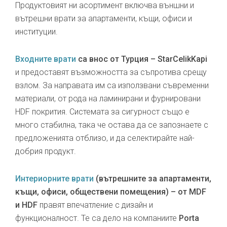
Продуктовият ни асортимент включва външни и
вътрешни врати за апартаменти, къщи, офиси и
институции.
Входните врати
са внос от Турция – StarCelikKapi
и предоставят възможността за съпротива срещу
взлом. За направата им са използвани съвременни
материали, от рода на ламинирани и фурнировани
HDF покрития. Системата за сигурност също е
много стабилна, така че остава да се запознаете с
предложенията отблизо, и да селектирайте най-
добрия продукт.
Интериорните врати
(вътрешните за апартаменти,
къщи, офиси, обществени помещения) – от MDF
и HDF
правят впечатление с дизайн и
функционалност. Те са дело на компаниите
Porta