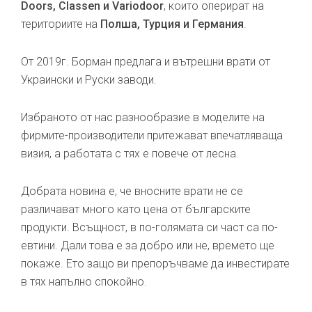
Doors, Classen и Variodoor
, които оперират на
териториите на
Полша, Турция и Германия
.
От 2019г. Борман предлага и вътрешни врати от
Украински и Руски заводи.
Избраното от нас разнообразие в моделите на
фирмите-производители притежават впечатляваща
визия, а работата с тях е повече от лесна.
Добрата новина е, че вносните врати не се
различават много като цена от българските
продукти. Всъщност, в по-голямата си част са по-
евтини. Дали това е за добро или не, времето ще
покаже. Ето защо ви препоръчваме да инвестирате
в тях напълно спокойно.