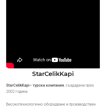
StarCelikKapi
StarCelikKapi– турска компания
, създадена през
2002 година.
Високотехнологично оборудване и производствен