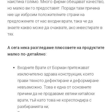
наистина голямо. Много фирми обещават качество,
но малко ви го предоставят. Поради тази причина
ние ще изброим положителните страни на
предложените от нас входни врати, така че да
знаете какво може да очаквате, ако инвестирате в
тях.
А сега нека разгледаме плюсовете на продуктите
малко по-детайлно:
Входните Врати от Борман притежават
изключително здрава конструкция, която
прави тяхното дефектиране и деформиране
невъзможно. Това е една от основните
причини да не продаваме евтини китайски
врати, тъй като това не кореспондира с
разбиранията ни;