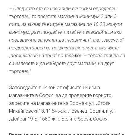
– След като сте се насочили вече към определен
търговец, то посетете магазина минимум 2 или 3
пъти, изчаквайте вътре в магазина по 10-20 минути
минимум, разглеждайте, питайте, изчаквайте…и ако
продавачите започнат да „нервничат“, ако „засечете“
неудовлетворен от покупката си клиент, ако чуете
„повишаване на тона“ по телефон – тогава трябва да
си излезете и да изберете друг магазин, на друг
търговец!
Заповядайте в някой от офисите ни или в
магазините в София, за да проверите горното,
адресите на магазините на Борман: ул. „Стоян
Михайловски“ 8, 1164 ж.к. Лозенец, София, и ул.
„Дойран“ 9-Б, 1680 ж.к. Белите брези, София.