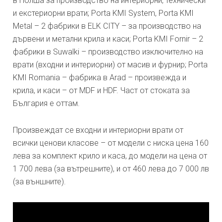
в Полша за производство на интериорни, технически
и екстериорни врати; Porta KMI System, Porta KMI
Metal – 2 фабрики в ELK CITY – за производство на
дървени и метални крила и каси; Porta KMI Fornir – 2
фабрики в Suwalki – производство изключително на
врати (входни и интериорни) от масив и фурнир; Porta
KMI Romania – фабрика в Arad – произвежда и
крила, и каси – от MDF и HDF. Част от стоката за
България е оттам.
Произвеждат се входни и интериорни врати от
всички ценови класове – от модели с ниска цена 160
лева за комплект крило и каса, до модели на цена от
1 700 лева (за вътрешните), и от 460 лева до 7 000 лв
(за външните).