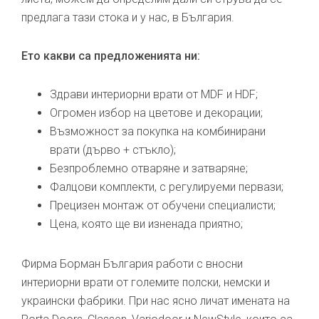
предлага тази стока и у нас, в България.
Ето какви са предложенията ни:
Здрави интериорни врати от MDF и HDF;
Огромен избор на цветове и декорации;
Възможност за покупка на комбинирани
врати (дърво + стъкло);
Безпроблемно отваряне и затваряне;
Фалцови комплекти, с регулируеми первази;
Прецизен монтаж от обучени специалисти;
Цена, която ще ви изненада приятно;
Фирма Борман България работи с вносни
интериорни врати от големите полски, немски и
украински фабрики. При нас ясно личат имената на