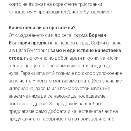
които не държат на коректните тристранни
отношения – производител/дистрибутор/клиент.
Качествени ли са вратите ви?
От създаването си и до сега, фирма
Борман
България предлага
на пазара в град София (а вече
и в цяла България)
само и единствено качествена
стока
, изключително добри врати и кухни, на ниски
цени, с процент на рекламации почти сведен до
нула. Гаранцията от 2 години е по-скоро успокоение
за клиента – когато монтираме врата (без значение
интериорна, входна или пожароустойчива), ние
знаем че няма да се наложи да посещаваме
повторно адреса. За продажби на дребно
предлагаме само добрата и качествената част на
продукцията от асортимента на производителите.