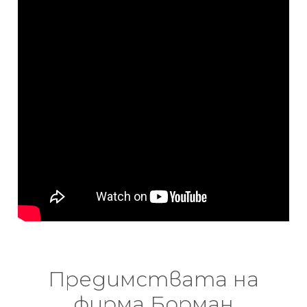
Предимствата на
фирма Борман