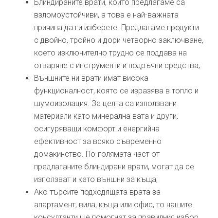
Блиндираните врати, които предлагаме са
взломоустойчиви, а това е най-важната
причина да ги изберете. Предлагаме продукти
с двойно, тройно и дори четворно заключване,
което изключително трудно се поддава на
отваряне с инструменти и подръчни средства;
Външните ни врати имат висока
функционалност, която се изразява в топло и
шумоизолация. За целта са използвани
материали като минерална вата и други,
осигуряващи комфорт и енергийна
ефективност за всяко съвременно
домакинство. По-голямата част от
предлаганите блиндирани врати, могат да се
използват и като външни за къща;
Ако търсите подходящата врата за
апартамент, вила, къща или офис, то нашите
консултанти ще помогнат за правилния избор.