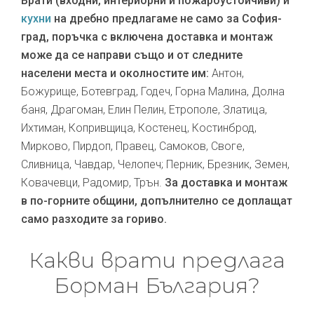
Врати (входни, интериорни и пожароустойчиви) и
кухни
на дребно предлагаме не само за София-
град, поръчка с включена доставка и монтаж
може да се направи също и от следните
населени места и околностите им:
Антон,
Божурище, Ботевград, Годеч, Горна Малина, Долна
баня, Драгоман, Елин Пелин, Етрополе, Златица,
Ихтиман, Копривщица, Костенец, Костинброд,
Мирково, Пирдоп, Правец, Самоков, Своге,
Сливница, Чавдар, Челопеч; Перник, Брезник, Земен,
Ковачевци, Радомир, Трън.
За доставка и монтаж
в по-горните общини, допълнително се доплащат
само разходите за гориво.
Какви врати предлага
Борман България?