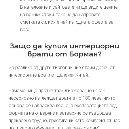
В каталозите и сайтовете ни ще видите цените
на всички стоки, така че да направите
сметката си, коя е най-изгодната оферта за
вас;
Защо да купим интериорни
врати от Борман?
За разлика от други търговци ние стоим далеч от
интериорните врати от далечен Китай.
Нямаме нищо против тази държава, но някак
несериозно изглеждат вратите по 180 лева, чиято
основа се надрасква лесно, а експлоатацията под
формата на отваряне и затваряне се извършва
прекалено трудно, пристигащи като комплект от час
по трудово обучение, тип „направи си сам“.