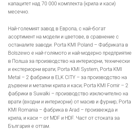
капацитет над 70 000 комплекта (крила и каси)
месечно.
Най-големият завод в Европа, с най-богат
асортимент на модели и цветове, в сравнение с
останалите заводи. Porta KMI Poland – Фабриката в
Bolszewo е най-голямото и най-модерно предприятие
в Полша за производство на интериорни, технически
и екстериорни врати; Porta KMI System, Porta KMI
Metal – 2 фабрики в ELK CITY – за производство на
дървени и метални крила и каси; Porta KMI Fornir – 2
фабрики в Suwalki – производство изключително на
врати (входни и интериорни) от масив и фурнир; Porta
KMI Romania – фабрика в Arad – произвежда и
крила, и каси – от MDF и HDF. Част от стоката за
България е оттам.