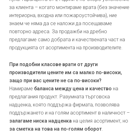
за клиента – когато монтираме врата (без значение
интериорна, входна или пожароустойчива), ние
знаем че няма да се наложи да посещаваме
повторно адреса. За продажби на дребно
предлагаме само добрата и качествената част на
продукцията от асортимента на производителите.
При подобни класове врати от други
производители цените им са малко по-високи,
защо при вас цените не са по-високи?
Намираме
баланса между цена и качество
на
предлагания продукт. Разумната търговска
надценка, която поддържа фирмата, позволява
поддържането и на голям асортимент в наличност –
залагаме ниска надценка
на целия асортимент, но
за сметка на това на по-голям оборот
.