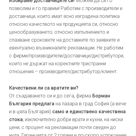
Избираме доставчиците си!
Можем да си го
позволим и го правим! Работим с производители и
доставчици, които имат ясно изградена политика
относно качеството на продукцията си, относно
ценообразуването, относно изпълнението и
спазване сроковете на доставките по заявките и
евентуално възникналите рекламации. Не работим
с фирми/производители/доставчици/дистрибутори,
които не държат на коректните тристранни
отношения – производител/дистрибутор/клиент.
Качествени ли са вратите ви?
От създаването си и до сега, фирма
Борман
България предлага
на пазара в град София (а вече
и в цяла България)
само и единствено качествена
стока
, изключително добри врати и кухни, на ниски
цени, с процент на рекламации почти сведен до
нула. Гаранцията от 2 години е по-скоро успокоение