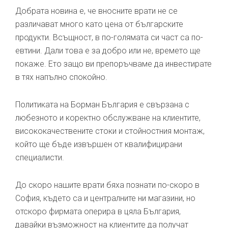
Добрата новина е, че вносните врати не се
различават много като цена от българските
продукти. Всъщност, в по-голямата си част са по-
евтини. Дали това е за добро или не, времето ще
покаже. Ето защо ви препоръчваме да инвестирате
в тях напълно спокойно.
Политиката на Борман България е свързана с
любезното и коректно обслужване на клиентите,
висококачествените стоки и стойностния монтаж,
който ще бъде извършен от квалифицирани
специалисти.
До скоро нашите врати бяха познати по-скоро в
София, където са и централните ни магазини, но
отскоро фирмата оперира в цяла България,
давайки възможност на клиентите да получат