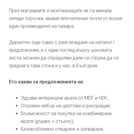
През магазините и монтажниците ни са минали
хиляди поръчки, имаме впечатление почти от всеки
един производител на пазара.
Директно още само с разглеждане на каталог/
предложение, и с един поглед върху ценовата
листа, можем да определим дали си струва да се
предлага тази стока и у нас, в България.
Ето какви са предложенията ни:
Здрави интериорни врати от MDF и HDF;
Огромен избор на цветове и декорации;
Възможност за покупка на комбинирани
врати (дърво + стъкло);
Безпроблемно отваряне и затваряне;