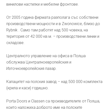
винилови настилки и мебелни фронтове.
От 2005 година фирмата разполага със собствени
производствени мощности и в Zwonowice, близо до
Rybnik . Само там работят над 500 човека, на
територия от 42 000 кв.м. – производствени линии и
складове.
Централното управление на офиса в Полша
обслужва Централноевропейския и
Източноевропейския пазар.
Капацитет на полския завод – над 500 000 комплекта
(крила и каси) годишно.
Porta Doors и Classen са производителите от Полша,
които наложиха доброто име на полските