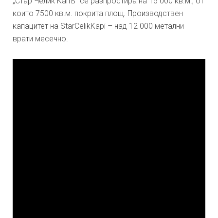
„Стар Челик Капъ“ се разпростира на 15 000 кв.м., от
които 7500 кв.м. покрита площ. Производствен
капацитет на StarCelikKapi – над 12 000 метални
врати месечно.