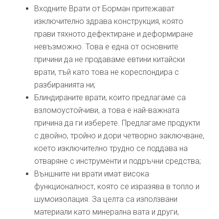
Входните Врати от Борман притежават
изключително здрава конструкция, която
прави тяхното дефектиране и деформиране
невъзможно. Това е една от основните
причини да не продаваме евтини китайски
врати, тъй като това не кореспондира с
разбиранията ни;
Блиндираните врати, които предлагаме са
взломоустойчиви, а това е най-важната
причина да ги изберете. Предлагаме продукти
с двойно, тройно и дори четворно заключване,
което изключително трудно се поддава на
отваряне с инструменти и подръчни средства;
Външните ни врати имат висока
функционалност, която се изразява в топло и
шумоизолация. За целта са използвани
материали като минерална вата и други,