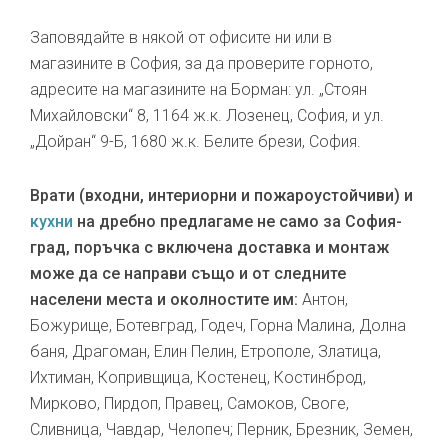
Заповядайте в някой от офисите ни или в
магазините в София, за да проверите горното,
адресите на магазините на Борман: ул. „Стоян
Михайловски“ 8, 1164 ж.к. Лозенец, София, и ул.
„Дойран“ 9-Б, 1680 ж.к. Белите брези, София.
Врати (входни, интериорни и пожароустойчиви) и
кухни
на дребно предлагаме не само за София-
град, поръчка с включена доставка и монтаж
може да се направи също и от следните
населени места и околностите им:
Антон,
Божурище, Ботевград, Годеч, Горна Малина, Долна
баня, Драгоман, Елин Пелин, Етрополе, Златица,
Ихтиман, Копривщица, Костенец, Костинброд,
Мирково, Пирдоп, Правец, Самоков, Своге,
Сливница, Чавдар, Челопеч; Перник, Брезник, Земен,