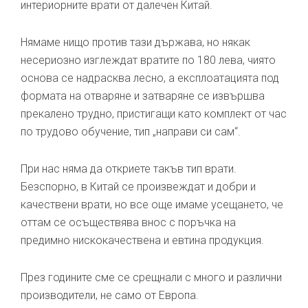
интериорните врати от далечен Китай.
Нямаме нищо против тази държава, но някак
несериозно изглеждат вратите по 180 лева, чиято
основа се надрасква лесно, а експлоатацията под
формата на отваряне и затваряне се извършва
прекалено трудно, пристигащи като комплект от час
по трудово обучение, тип „направи си сам“.
При нас няма да откриете такъв тип врати.
Безспорно, в Китай се произвеждат и добри и
качествени врати, но все още имаме усещането, че
оттам се осъществява внос с поръчка на
предимно нискокачествена и евтина продукция.
През годините сме се срещнали с много и различни
производители, не само от Европа.