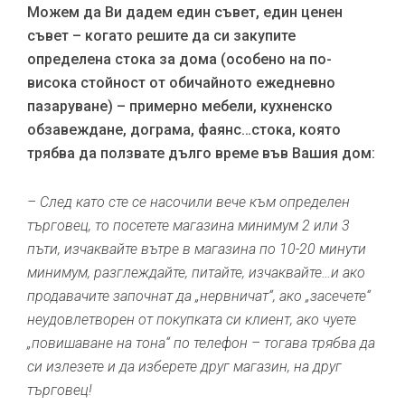
Можем да Ви дадем един съвет, един ценен
съвет – когато решите да си закупите
определена стока за дома (особено на по-
висока стойност от обичайното ежедневно
пазаруване) – примерно мебели, кухненско
обзавеждане, дограма, фаянс…стока, която
трябва да ползвате дълго време във Вашия дом:
– След като сте се насочили вече към определен
търговец, то посетете магазина минимум 2 или 3
пъти, изчаквайте вътре в магазина по 10-20 минути
минимум, разглеждайте, питайте, изчаквайте…и ако
продавачите започнат да „нервничат“, ако „засечете“
неудовлетворен от покупката си клиент, ако чуете
„повишаване на тона“ по телефон – тогава трябва да
си излезете и да изберете друг магазин, на друг
търговец!