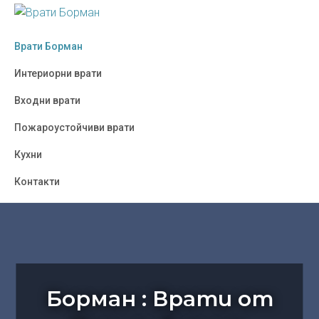
Skip
Skip
Skip
to
to
to
ВРАТИ
Борман
БОРМАН
primary
main
footer
Врати Борман
:
navigation
content
Врати
Интериорни врати
от
Входни врати
Полша,
Украйна,
Пожароустойчиви врати
Турция
Кухни
-
София
Контакти
Борман : Врати от