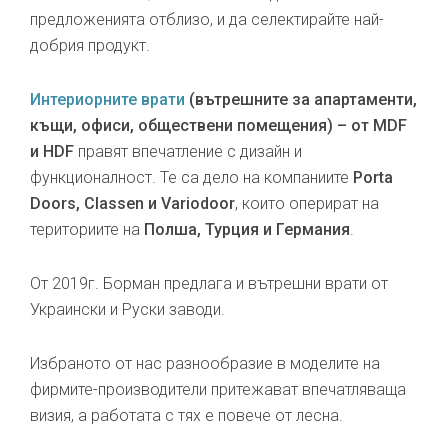
предложенията отблизо, и да селектирайте най-
добрия продукт.
Интериорните врати
(вътрешните за апартаменти,
къщи, офиси, обществени помещения) – от MDF
и HDF
правят впечатление с дизайн и
функционалност. Те са дело на компаниите
Porta
Doors, Classen и Variodoor
, които оперират на
териториите на
Полша, Турция и Германия
.
От 2019г. Борман предлага и вътрешни врати от
Украински и Руски заводи.
Избраното от нас разнообразие в моделите на
фирмите-производители притежават впечатляваща
визия, а работата с тях е повече от лесна.