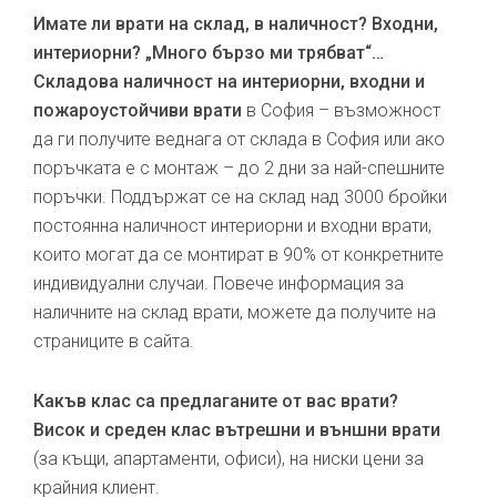
Имате ли врати на склад, в наличност? Входни,
интериорни? „Много бързо ми трябват“…
Складова наличност на интериорни, входни и
пожароустойчиви врати
в София – възможност
да ги получите веднага от склада в София или ако
поръчката е с монтаж – до 2 дни за най-спешните
поръчки. Поддържат се на склад над 3000 бройки
постоянна наличност интериорни и входни врати,
които могат да се монтират в 90% от конкретните
индивидуални случаи. Повече информация за
наличните на склад врати, можете да получите на
страниците в сайта.
Какъв клас са предлаганите от вас врати?
Висок и среден клас вътрешни и външни врати
(за къщи, апартаменти, офиси), на ниски цени за
крайния клиент.