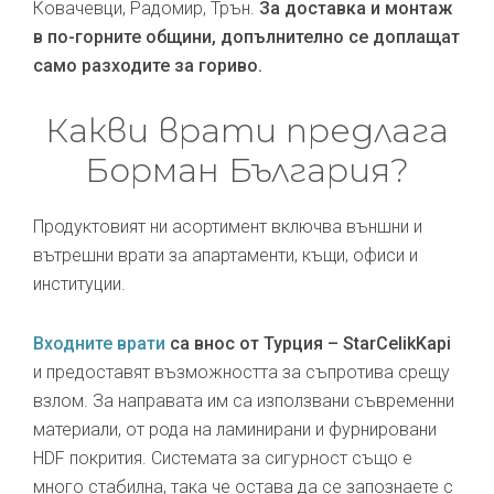
Ковачевци, Радомир, Трън.
За доставка и монтаж
в по-горните общини, допълнително се доплащат
само разходите за гориво.
Какви врати предлага
Борман България?
Продуктовият ни асортимент включва външни и
вътрешни врати за апартаменти, къщи, офиси и
институции.
Входните врати
са внос от Турция – StarCelikKapi
и предоставят възможността за съпротива срещу
взлом. За направата им са използвани съвременни
материали, от рода на ламинирани и фурнировани
HDF покрития. Системата за сигурност също е
много стабилна, така че остава да се запознаете с