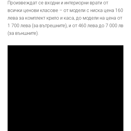
Произвеждат се входни и интериорни врати от
всички ценови класове – от модели с ниска цена 160
лева за комплект крило и каса, до модели на цена от
1 700 лева (за вътрешните), и от 460 лева до 7 000 лв
(за външните).