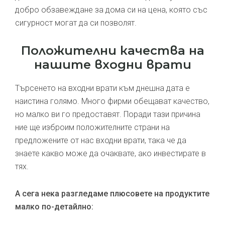
добро обзавеждане за дома си на цена, която със
сигурност могат да си позволят.
Положителни качества на
нашите входни врати
Търсенето на входни врати към днешна дата е
наистина голямо. Много фирми обещават качество,
но малко ви го предоставят. Поради тази причина
ние ще изброим положителните страни на
предложените от нас входни врати, така че да
знаете какво може да очаквате, ако инвестирате в
тях.
А сега нека разгледаме плюсовете на продуктите
малко по-детайлно: