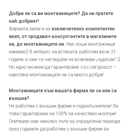
Добри ли са ви монтажниците? Да ни пратите
най-добрият!
Фирмата залага на
изключително компетентен
екип, от продавач-консултантите в магазините
ни, до монтажниците ни
. Ние лоши монтажници
нямаме В интерес на истината, работим вече 21
години, и сме се нагледали на всякакви „чудесии“ 
Но едно можем да гарантираме със сигурност –
наистина монтажниците ни са много добри!
Монтажниците към вашата фирма ли са или са
външна?
Не работим с външни фирми и подизпълнители! За
това гарантираме на 100% за качествен монтаж!
Опитвали сме няколко пъти за определени периоди
през годините да работим с външни фирми за