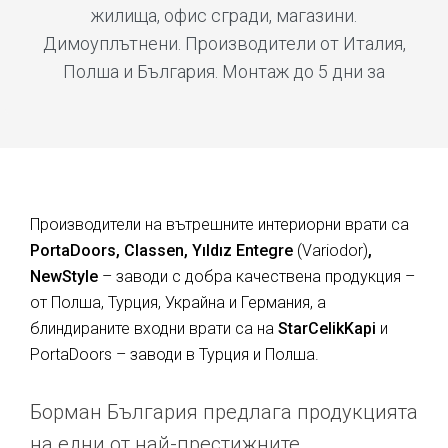
жилища, офис сгради, магазини.
Димоуплътнени. Производители от Италия,
Полша и България. Монтаж до 5 дни за
Производители на вътрешните интериорни врати са
PortaDoors, Classen, Yıldız Entegre
(Variodor)
,
NewStyle
– заводи с добра качествена продукция –
от Полша, Турция, Украйна и Германия, а
блиндираните входни врати са на
StarCelikKapi
и
PortaDoors – заводи в Турция и Полша.
Борман България предлага продукцията
на едни от най-престижните