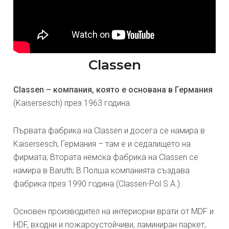
Classen
Classen – компания, която е основана в Германия
(Kaisersesch) през 1963 година.
Първата фабрика на Classen и досега се намира в
Kaisersesch, Германия – там е и седалището на
фирмата; Втората немска фабрика на Classen се
намира в Baruth; В Полша компанията създава
фабрика през 1990 година (Classen-Pol S.A.).
Основен производител на интериорни врати от MDF и
HDF, входни и пожароустойчиви, ламиниран паркет,