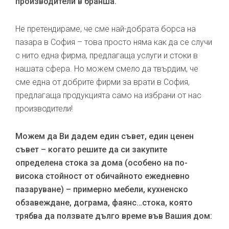
производители в бранша.
Не претендираме, че сме най-добрата борса на
пазара в София – това просто няма как да се случи
с нито една фирма, предлагаща услуги и стоки в
нашата сфера. Но можем смело да твърдим, че
сме една от добрите фирми за врати в София,
предлагаща продукцията само на избрани от нас
производители!
Можем да Ви дадем един съвет, един ценен
съвет – когато решите да си закупите
определена стока за дома (особено на по-
висока стойност от обичайното ежедневно
пазаруване) – примерно мебели, кухненско
обзавеждане, дограма, фаянс…стока, която
трябва да ползвате дълго време във Вашия дом: