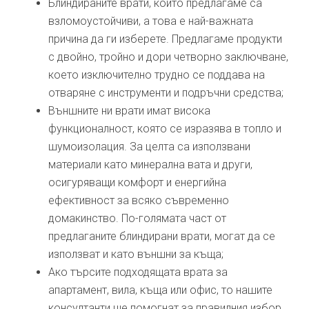
Блиндираните врати, които предлагаме са
взломоустойчиви, а това е най-важната
причина да ги изберете. Предлагаме продукти
с двойно, тройно и дори четворно заключване,
което изключително трудно се поддава на
отваряне с инструменти и подръчни средства;
Външните ни врати имат висока
функционалност, която се изразява в топло и
шумоизолация. За целта са използвани
материали като минерална вата и други,
осигуряващи комфорт и енергийна
ефективност за всяко съвременно
домакинство. По-голямата част от
предлаганите блиндирани врати, могат да се
използват и като външни за къща;
Ако търсите подходящата врата за
апартамент, вила, къща или офис, то нашите
консултанти ще помогнат за правилния избор.