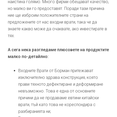
наистина голямо. Много фирми обещават качество,
но малко ви го предоставят. Поради тази причина
ние ще изброим положителните страни на
предложените от нас входни врати, така че да
знаете какво може да очаквате, ако инвестирате в
тях.
А сега нека разгледаме плюсовете на продуктите
малко по-детайлно:
Входните Врати от Борман притежават
изключително здрава конструкция, която
прави тяхното дефектиране и деформиране
невъзможно. Това е една от основните
причини да не продаваме евтини китайски
врати, тъй като това не кореспондира с
разбиранията ни;