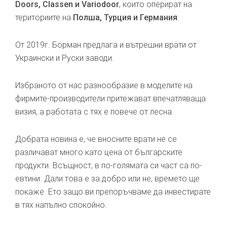
Doors, Classen и Variodoor
, които оперират на
териториите на
Полша, Турция и Германия
.
От 2019г. Борман предлага и вътрешни врати от
Украински и Руски заводи.
Избраното от нас разнообразие в моделите на
фирмите-производители притежават впечатляваща
визия, а работата с тях е повече от лесна.
Добрата новина е, че вносните врати не се
различават много като цена от българските
продукти. Всъщност, в по-голямата си част са по-
евтини. Дали това е за добро или не, времето ще
покаже. Ето защо ви препоръчваме да инвестирате
в тях напълно спокойно.