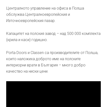
Централното управление на офиса в Полша
обслужва Централноевропейския и
Източноевропейския пазар.
Капацитет на полския завод – над 500 000 комплекта
(крила и каси) годишно.
Porta Doors и Classen са производителите от Полша,
които наложиха доброто име на полските
интериорни врати в България – много добро
качество на ниски цени.