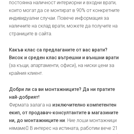
постоянна наличност интериорни и входни врати,
които могат да се монтират в 90% от конкретните
индивидуални случаи. Повече информация за
наличните на склад врати, можете да получите на
страниците в сайта.
Какъв клас са предлаганите от вас врати?
Висок и среден клас вътрешни и външни врати
(за къщи, апартаменти, офиси), на ниски цени за
крайния клиент.
Добри ли са ви монтажниците? Да ни пратите
най-добрият!
Фирмата залага на
изключително компетентен
екип, от продавач-консултантите в магазините
ни, до монтажниците ни
. Ние лоши монтажници
нямаме В интерес на истината, работим вече 21