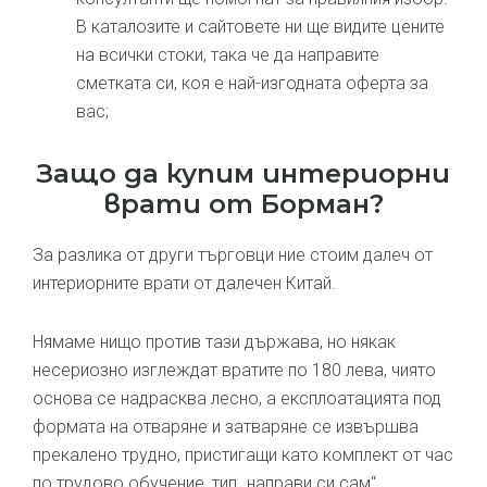
В каталозите и сайтовете ни ще видите цените
на всички стоки, така че да направите
сметката си, коя е най-изгодната оферта за
вас;
Защо да купим интериорни
врати от Борман?
За разлика от други търговци ние стоим далеч от
интериорните врати от далечен Китай.
Нямаме нищо против тази държава, но някак
несериозно изглеждат вратите по 180 лева, чиято
основа се надрасква лесно, а експлоатацията под
формата на отваряне и затваряне се извършва
прекалено трудно, пристигащи като комплект от час
по трудово обучение, тип „направи си сам“.