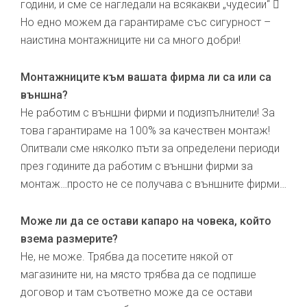
години, и сме се нагледали на всякакви „чудесии“ 
Но едно можем да гарантираме със сигурност –
наистина монтажниците ни са много добри!
Монтажниците към вашата фирма ли са или са
външна?
Не работим с външни фирми и подизпълнители! За
това гарантираме на 100% за качествен монтаж!
Опитвали сме няколко пъти за определени периоди
през годините да работим с външни фирми за
монтаж…просто не се получава с външните фирми…
Може ли да се остави капаро на човека, който
взема размерите?
Не, не може. Трябва да посетите някой от
магазините ни, на място трябва да се подпише
договор и там съответно може да се остави