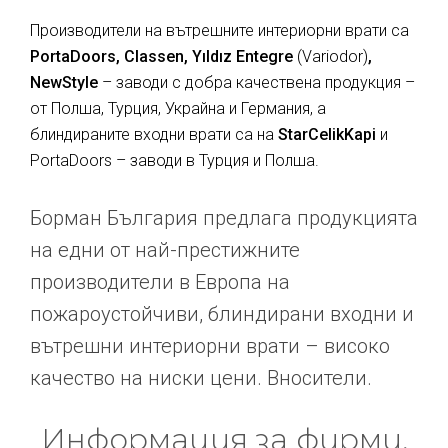
Производители на вътрешните интериорни врати са
PortaDoors, Classen, Yıldız Entegre
(Variodor)
,
NewStyle
– заводи с добра качествена продукция –
от Полша, Турция, Украйна и Германия, а
блиндираните входни врати са на
StarCelikKapi
и
PortaDoors – заводи в Турция и Полша.
Борман България предлага продукцията
на едни от най-престижните
производители в Европа на
пожароустойчиви, блиндирани входни и
вътрешни интериорни врати – високо
качество на ниски цени. Вносители.
Информация за фирми,