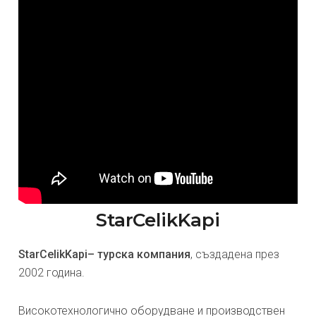
StarCelikKapi
StarCelikKapi– турска компания
, създадена през
2002 година.
Високотехнологично оборудване и производствен