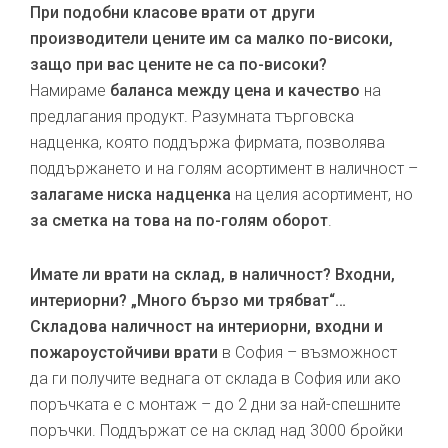
При подобни класове врати от други
производители цените им са малко по-високи,
защо при вас цените не са по-високи?
Намираме
баланса между цена и качество
на
предлагания продукт. Разумната търговска
надценка, която поддържа фирмата, позволява
поддържането и на голям асортимент в наличност –
залагаме ниска надценка
на целия асортимент, но
за сметка на това на по-голям оборот
.
Имате ли врати на склад, в наличност? Входни,
интериорни? „Много бързо ми трябват“…
Складова наличност на интериорни, входни и
пожароустойчиви врати
в София – възможност
да ги получите веднага от склада в София или ако
поръчката е с монтаж – до 2 дни за най-спешните
поръчки. Поддържат се на склад над 3000 бройки