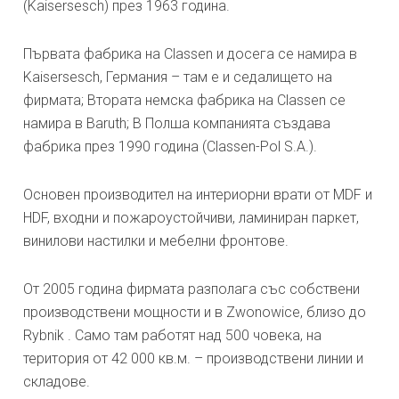
(Kaisersesch) през 1963 година.
Първата фабрика на Classen и досега се намира в
Kaisersesch, Германия – там е и седалището на
фирмата; Втората немска фабрика на Classen се
намира в Baruth; В Полша компанията създава
фабрика през 1990 година (Classen-Pol S.A.).
Основен производител на интериорни врати от MDF и
HDF, входни и пожароустойчиви, ламиниран паркет,
винилови настилки и мебелни фронтове.
От 2005 година фирмата разполага със собствени
производствени мощности и в Zwonowice, близо до
Rybnik . Само там работят над 500 човека, на
територия от 42 000 кв.м. – производствени линии и
складове.