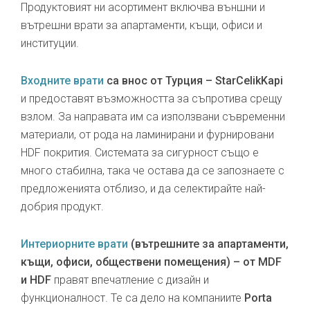
Продуктовият ни асортимент включва външни и
вътрешни врати за апартаменти, къщи, офиси и
институции.
Входните врати
са внос от Турция – StarCelikKapi
и предоставят възможността за съпротива срещу
взлом. За направата им са използвани съвременни
материали, от рода на ламинирани и фурнировани
HDF покрития. Системата за сигурност също е
много стабилна, така че остава да се запознаете с
предложенията отблизо, и да селектирайте най-
добрия продукт.
Интериорните врати
(вътрешните за апартаменти,
къщи, офиси, обществени помещения) – от MDF
и HDF
правят впечатление с дизайн и
функционалност. Те са дело на компаниите
Porta