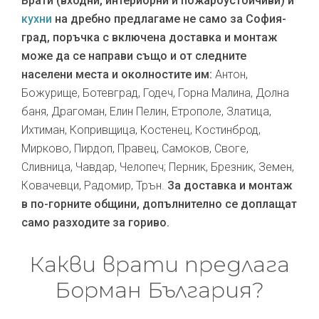
Врати (входни, интериорни и пожароустойчиви) и
кухни
на дребно предлагаме не само за София-
град, поръчка с включена доставка и монтаж
може да се направи също и от следните
населени места и околностите им:
Антон,
Божурище, Ботевград, Годеч, Горна Малина, Долна
баня, Драгоман, Елин Пелин, Етрополе, Златица,
Ихтиман, Копривщица, Костенец, Костинброд,
Мирково, Пирдоп, Правец, Самоков, Своге,
Сливница, Чавдар, Челопеч; Перник, Брезник, Земен,
Ковачевци, Радомир, Трън.
За доставка и монтаж
в по-горните общини, допълнително се доплащат
само разходите за гориво.
Какви врати предлага
Борман България?