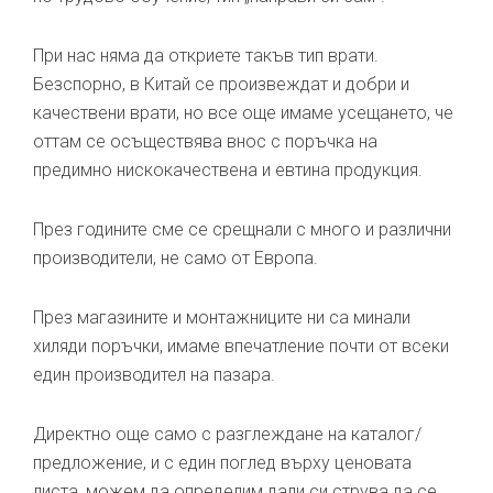
При нас няма да откриете такъв тип врати.
Безспорно, в Китай се произвеждат и добри и
качествени врати, но все още имаме усещането, че
оттам се осъществява внос с поръчка на
предимно нискокачествена и евтина продукция.
През годините сме се срещнали с много и различни
производители, не само от Европа.
През магазините и монтажниците ни са минали
хиляди поръчки, имаме впечатление почти от всеки
един производител на пазара.
Директно още само с разглеждане на каталог/
предложение, и с един поглед върху ценовата
листа, можем да определим дали си струва да се