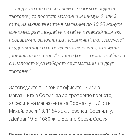
– След като сте се насочили вече към определен
търговец, то посетете магазина минимум 2 или 3
пъти, изчаквайте вътре в магазина по 10-20 минути
минимум, разглеждайте, питайте, изчаквайте…и ако
продавачите започнат да „нервничат“, ако „засечете“
неудовлетворен от покупката си клиент, ако чуете
„повишаване на тона“ по телефон – тогава трябва да
си излезете и да изберете друг магазин, на друг
търговец!
Заповядайте в някой от офисите ни или в
магазините в София, за да проверите горното,
адресите на магазините на Борман: ул. „Стоян
Михайловски“ 8, 1164 ж.к. Лозенец, София, и ул.
„Дойран“ 9-Б, 1680 ж.к. Белите брези, София.