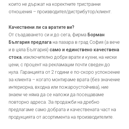
които не държат на коректните тристранни
отношения – производител/дистрибутор/клиент.
Качествени ли са вратите ви?
От създаването си и до сега, фирма
Борман
България предлага
на пазара в град София (а вече
и в цяла България)
само и единствено качествена
стока
, изключително добри врати и кухни, на ниски
цени, с процент на рекламации почти сведен до
нула. Гаранцията от 2 години е по-скоро успокоение
за клиента – когато монтираме врата (без значение
интериорна, входна или пожароустойчива), ние
знаем че няма да се наложи да посещаваме
повторно адреса. За продажби на дребно
предлагаме само добрата и качествената част на
продукцията от асортимента на производителите.