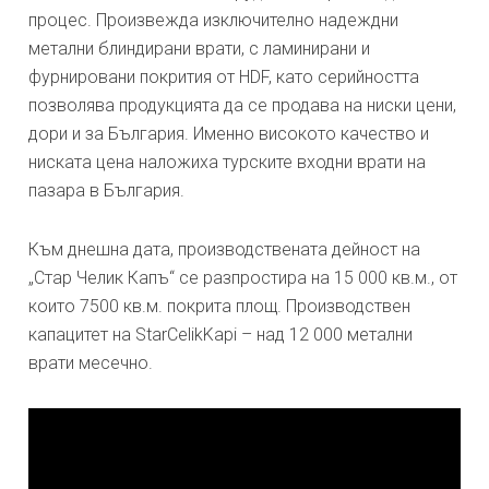
процес. Произвежда изключително надеждни
метални блиндирани врати, с ламинирани и
фурнировани покрития от HDF, като серийността
позволява продукцията да се продава на ниски цени,
дори и за България. Именно високото качество и
ниската цена наложиха турските входни врати на
пазара в България.
Към днешна дата, производствената дейност на
„Стар Челик Капъ“ се разпростира на 15 000 кв.м., от
които 7500 кв.м. покрита площ. Производствен
капацитет на StarCelikKapi – над 12 000 метални
врати месечно.