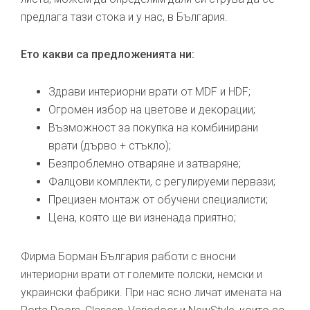
предлага тази стока и у нас, в България.
Ето какви са предложенията ни:
Здрави интериорни врати от MDF и HDF;
Огромен избор на цветове и декорации;
Възможност за покупка на комбинирани
врати (дърво + стъкло);
Безпроблемно отваряне и затваряне;
Фалцови комплекти, с регулируеми первази;
Прецизен монтаж от обучени специалисти;
Цена, която ще ви изненада приятно;
Фирма Борман България работи с вносни
интериорни врати от големите полски, немски и
украински фабрики. При нас ясно личат имената на