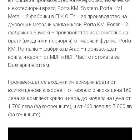
в Полша за производство на интериорни, технически
и екстериорни врати; Porta KMI System, Porta KMI
Metal – 2 фабрики в ELK CITY – за производство на
дървени и метални крила и каси; Porta KMI Fornir – 2
фабрики в Suwalki – производство изключително на
врати (входни и интериорни) от масив и фурнир; Porta
KMI Romania – фабрика в Arad – произвежда и
крила, и каси – от MDF и HDF. Част от стоката за
България е оттам.
Произвеждат се входни и интериорни врати от
всички ценови класове – от модели с ниска цена 160
лева за комплект крило и каса, до модели на цена от
1 700 лева (за вътрешните), и от 460 лева до 7 000 лв
(за външните).