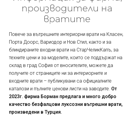
производители на
вратите
Повече за вътрешните интериорни врати на Класен,
Порта Доорс, Вариодор и Нов Стил, както и за
блиндираните входни врати на СтарЧеликКапъ, за
техните цени и за моделите, които се поддържат на
склад в град София от вносителите, можете да
получите от страниците ни за интериорните и
входните врати – публикувани са официалните
каталози и пълните ценови листи на заводите.
От
2023г. фирма Борман предлага и много добро
качество безфалцови луксозни вътрешни врати,
произведени в Турция.