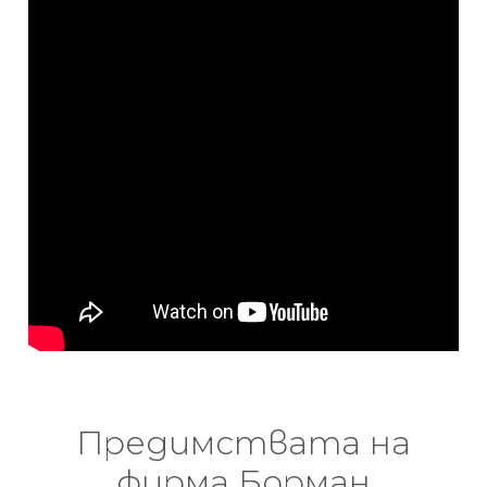
Предимствата на
фирма Борман