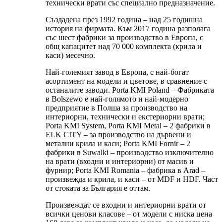
технически врати със специално предназначение.
Създадена през 1992 година – над 25 годишна
история на фирмата. Към 2017 година разполага
със шест фабрики за производство в Европа, с
общ капацитет над 70 000 комплекта (крила и
каси) месечно.
Най-големият завод в Европа, с най-богат
асортимент на модели и цветове, в сравнение с
останалите заводи. Porta KMI Poland – Фабриката
в Bolszewo е най-голямото и най-модерно
предприятие в Полша за производство на
интериорни, технически и екстериорни врати;
Porta KMI System, Porta KMI Metal – 2 фабрики в
ELK CITY – за производство на дървени и
метални крила и каси; Porta KMI Fornir – 2
фабрики в Suwalki – производство изключително
на врати (входни и интериорни) от масив и
фурнир; Porta KMI Romania – фабрика в Arad –
произвежда и крила, и каси – от MDF и HDF. Част
от стоката за България е оттам.
Произвеждат се входни и интериорни врати от
всички ценови класове – от модели с ниска цена