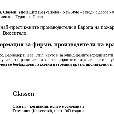
, Classen, Yıldız Entegre
(Variodor)
, NewStyle
– заводи с добра к
 заводи в Турция и Полша.
т най-престижните производители в Европа на пожа
. Вносители.
рмация за фирми, производители на вр
с, Вариодор и Нов Стил, както и за блиндираните входни врати 
олучите от страниците ни за интериорните и входните врати – п
ачество безфалцови луксозни вътрешни врати, произведени в 
Classen
Classen – компания, която е основана в
Германия
(Kaisersesch) през 1963 година.