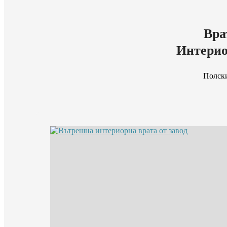
Вра
Интерио
Полски