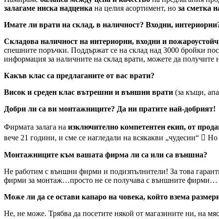
залагаме ниска надценка
на целия асортимент, но
за сметка н
Имате ли врати на склад, в наличност? Входни, интериорн
Складова наличност на интериорни, входни и пожароустой
спешните поръчки. Поддържат се на склад над 3000 бройки пос
информация за наличните на склад врати, можете да получите н
Какъв клас са предлаганите от вас врати?
Висок и среден клас вътрешни и външни врати
(за къщи, апа
Добри ли са ви монтажниците? Да ни пратите най-добрият!
Фирмата залага на
изключително компетентен екип, от прода
вече 21 години, и сме се нагледали на всякакви „чудесии“  Н
Монтажниците към вашата фирма ли са или са външна?
Не работим с външни фирми и подизпълнители! За това гарант
фирми за монтаж…просто не се получава с външните фирми…
Може ли да се остави капаро на човека, който взема размер
Не, не може. Трябва да посетите някой от магазините ни, на мя