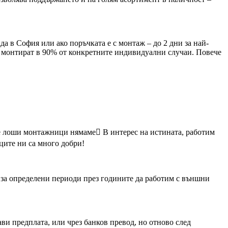
а в София или ако поръчката е с монтаж – до 2 дни за най-
е монтират в 90% от конкретните индивидуални случаи. Повече
е лоши монтажници нямаме В интерес на истината, работим
ците ни са много добри!
 за определени периоди през годините да работим с външни
ави предплата, или чрез банков превод, но отново след