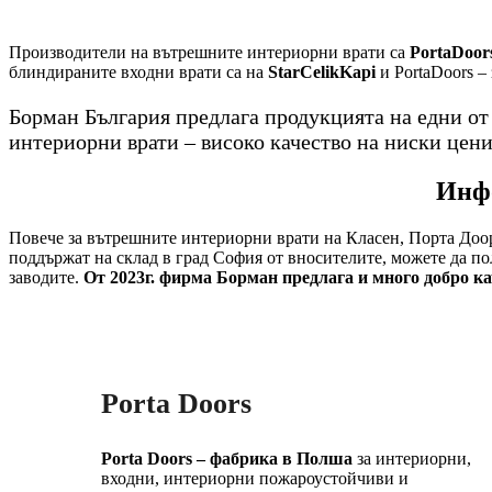
Производители на вътрешните интериорни врати са
PortaDoors
блиндираните входни врати са на
StarCelikKapi
и PortaDoors –
Борман България предлага продукцията на едни о
интериорни врати – високо качество на ниски цени
Инфо
Повече за вътрешните интериорни врати на Класен, Порта Доор
поддържат на склад в град София от вносителите, можете да п
заводите.
От 2023г. фирма Борман предлага и много добро к
Porta Doors
Porta Doors – фабрика в Полша
за интериорни,
входни, интериорни пожароустойчиви и