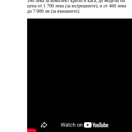
160 лева за комплект крило и каса, до модели на
цена от 1 700 лева (за вътрешните), и от 460 лева
до 7 000 лв (за външните).