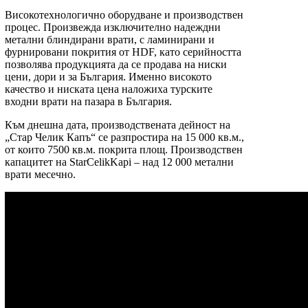
Високотехнологично оборудване и производствен
процес. Произвежда изключително надеждни
метални блиндирани врати, с ламинирани и
фурнировани покрития от HDF, като серийността
позволява продукцията да се продава на ниски
цени, дори и за България. Именно високото
качество и ниската цена наложиха турските
входни врати на пазара в България.
Към днешна дата, производствената дейност на
„Стар Челик Капъ“ се разпростира на 15 000 кв.м.,
от които 7500 кв.м. покрита площ. Производствен
капацитет на StarCelikKapi – над 12 000 метални
врати месечно.