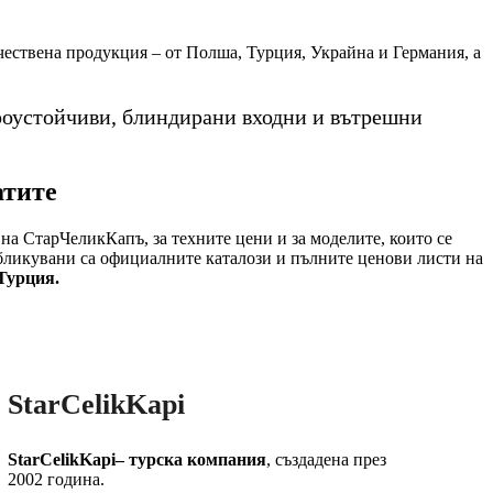
ачествена продукция – от Полша, Турция, Украйна и Германия, а
роустойчиви, блиндирани входни и вътрешни
атите
на СтарЧеликКапъ, за техните цени и за моделите, които се
убликувани са официалните каталози и пълните ценови листи на
Турция.
StarCelikKapi
StarCelikKapi– турска компания
, създадена през
2002 година.