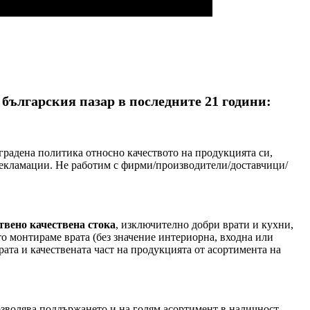
 българския пазар в последните 21 години:
градена политика относно качеството на продукцията си,
 рекламации. Не работим с фирми/производители/доставчици/
твено качествена стока
, изключително добри врати и кухни,
то монтираме врата (без значение интериорна, входна или
ата и качествената част на продукцията от асортимента на
озволява поддържането и на голям асортимент в наличност –