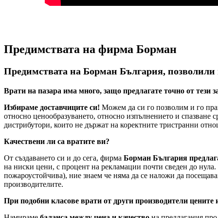
Предимствата на фирма Борман
Предимствата на Борман България, позволили на
Врати на пазара има много, защо предлагате точно от тези 
Избираме доставчиците си!
Можем да си го позволим и го пра
относно ценообразуването, относно изпълнението и спазване с
дистрибутори, които не държат на коректните тристранни отно
Качествени ли са вратите ви?
От създаването си и до сега, фирма
Борман България предлаг
на ниски цени, с процент на рекламации почти сведен до нула. 
пожароустойчива), ние знаем че няма да се наложи да посещава
производителите.
При подобни класове врати от други производители цените и
Намираме
баланса между цена и качество
на предлагания прод