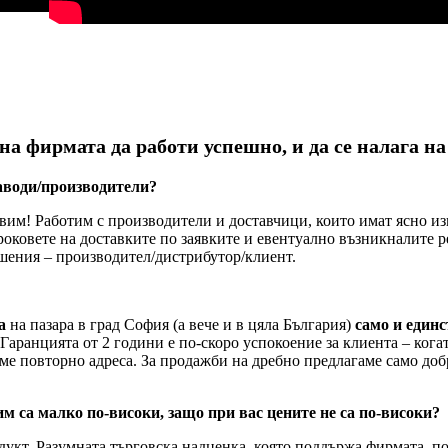
 фирмата да работи успешно, и да се налага на
заводи/производители?
вим! Работим с производители и доставчици, които имат ясно из
роковете на доставките по заявките и евентуално възникналите
шения – производител/дистрибутор/клиент.
а
на пазара в град София (а вече и в цяла България)
само и единс
Гаранцията от 2 години е по-скоро успокоение за клиента – кога
ме повторно адреса. За продажби на дребно предлагаме само добр
м са малко по-високи, защо при вас цените не са по-високи?
укт. Разумната търговска надценка, която поддържа фирмата, п