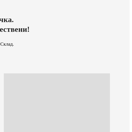
чка.
ествени!
 Склад.