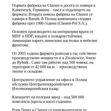
Първата фабрика на Classen и досега се намира в
Kaisersesch, Германия – там е и седалището на
фирмата; Втората немска фабрика на Classen се
намира в Baruth; В Полша компанията създава
фабрика през 1990 година (Classen-Pol S.A.).
Основен производител на интериорни врати от
MDF и HDF, входни и пожароустойчиви,
ламиниран паркет, винилови настилки и мебелни
фронтове.
От 2005 година фирмата разполага със собствени
производствени мощности и в Zwonowice, близо
до Rybnik . Само там работят над 500 човека, на
територия от 42 000 кв.м. – производствени
линии и складове.
Централното управление на офиса в Полша
обслужва Централноевропейския и
Източноевропейския пазар.
Капацитет на полския завод – над 500 000
комплекта (крила и каси) годишно.
Porta Doors и Classen са производителите от